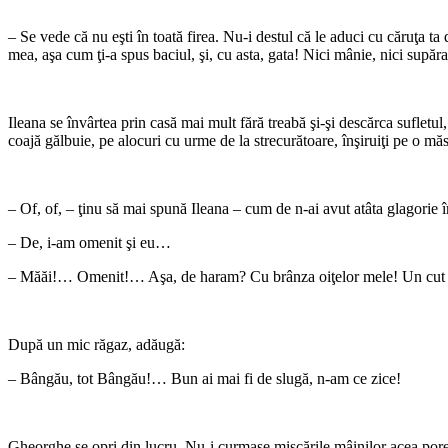
*
– Se vede că nu eşti în toată firea. Nu-i destul că le aduci cu căruţa ta
mea, aşa cum ţi-a spus baciul, şi, cu asta, gata! Nici mânie, nici supă
*
Ileana se învârtea prin casă mai mult fără treabă şi-şi descărca sufletul
coajă gălbuie, pe alocuri cu urme de la strecurătoare, înşiruiţi pe o mă
*
– Of, of, – ţinu să mai spună Ileana – cum de n-ai avut atâta glagorie 
– De, i-am omenit şi eu…
– Măăi!… Omenit!… Aşa, de haram? Cu brânza oiţelor mele! Un cut între
*
După un mic răgaz, adăugă:
– Bângău, tot Bângău!… Bun ai mai fi de slugă, n-am ce zice!
*
Gheorghe se opri din lucru. Nu-i curmase mişcările mâinilor acea porecl