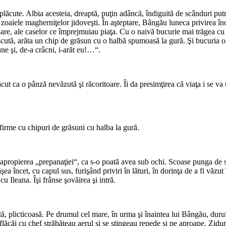
ăcute. Albia acesteia, dreaptă, puţin adâncă, îndiguită de scânduri putre
zoaiele magherniţelor jidoveşti. În aşteptare, Bângău luneca privirea înce
 soare, ale caselor ce împrejmuiau piaţa. Cu o naivă bucurie mai trăgea 
oscută, arăta un chip de grăsun cu o halbă spumoasă la gură. Şi bucuria o 
une şi, de-a crâcni, i-arăt eu!…“.
ăcut ca o pânză nevăzută şi răcoritoare. Îi da presimţirea că viaţa i se va
 firme cu chipuri de grăsuni cu halba la gură.
n apropierea „prepanaţiei“, ca s-o poată avea sub ochi. Scoase punga de 
ea încet, cu capul sus, furişând priviri în lături, în dorinţa de a fi văzu
 cu Ileana. Îşi frânse şovăirea şi intră.
ită, plicticoasă. Pe drumul cel mare, în urma şi înaintea lui Bângău, duruia
flăcăi cu chef străbăteau aerul şi se stingeau repede şi pe aproape. Zidur