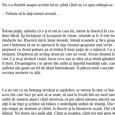
Nu s-a dumirit asupra acestui lucru, până când nu i-a spus mătuşă-sa:
– Trebuia să le daţi numai arvună…
*
Înfoiat puţin, mândru că e şi el om la casa lui, merse la biserică în cea
între flăcăi. Îşi închipuia că locuşorul de cinste, oriunde ar fi, îi este
rândurile lor. Biserică mică, lume destulă. Sărută icoanele şi făcu gosp
care-l îndemna să nu se oprească în faţa vreunui gospodar mai vechi – se
pieptarul cu dosul palmei; pe al treilea îl trase puţin de o mânecă. Cu 
obişnuit. Dispăreau pe acelaşi drum pe care au venit. Aveau drumul lor d
ciot. Ca să-şi desfacă ciotul, lucra ceva sau se silea să-şi abată gânduril
fi dorit. Desamăgirea i se şterse din suflet şi datorită bunătăţii sale, 
sufletul său gusta un fel de tihnă întremătoare. Îi plăcea mult s-asculte 
socotea asemeni cu alţii.
*
Ca un om cu un beteşug nevăzut şi supărător, se retrase în sine ca într-u
acea fire care face pe unii să se arate, să iasă la iveală într-un mod o
astfel de oameni atunci când observau că pot stârni mirarea sinceră sau
alţii îi da feţei şi ochilor săi blânzi o nedeslipită umbră de tristeţă. D
ştia singur pe drumuri şi cărări, la ducere şi la întoarcere acasă. Din 
dânsul. Nu dorea să-l audă alţii. Chiar şi noaptea, când era mai greu 