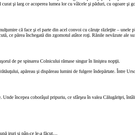
curat şi larg ce acoperea lumea lor cu vâlcele şi păduri, cu ogoare şi gosp
ulţumire că face şi el parte din acel convoi cu căruţe răzleţite – unele 
ăcută, ce părea închegată din zgomotul atâtor roţi. Rănile nevăzute ale su
orul de pe spinarea Colnicului rămase singur în liniştea nopţii.
ătăuţului, apăreau şi dispăreau lumini de fulgere îndepărtate. Între Urso
Unde începea coborâşul pripuriu, ce sfârşea în valea Călugăriţei, întâlni
upă iruri şi pân-ce le-a făcut…