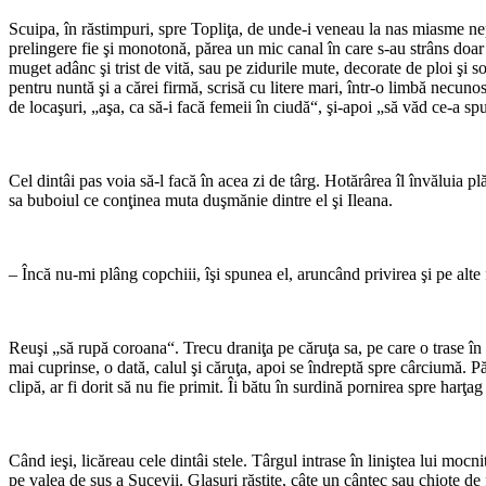
Scuipa, în răstimpuri, spre Topliţa, de unde-i veneau la nas miasme nepl
prelingere fie şi monotonă, părea un mic canal în care s-au strâns doar 
muget adânc şi trist de vită, sau pe zidurile mute, decorate de ploi şi
pentru nuntă şi a cărei firmă, scrisă cu litere mari, într-o limbă necun
de locaşuri, „aşa, ca să-i facă femeii în ciudă“, şi-apoi „să văd ce-a sp
*
Cel dintâi pas voia să-l facă în acea zi de târg. Hotărârea îl învăluia pl
sa buboiul ce conţinea muta duşmănie dintre el şi Ileana.
*
– Încă nu-mi plâng copchiii, îşi spunea el, aruncând privirea şi pe alte
*
Reuşi „să rupă coroana“. Trecu draniţa pe căruţa sa, pe care o trase î
mai cuprinse, o dată, calul şi căruţa, apoi se îndreptă spre cârciumă. Păş
clipă, ar fi dorit să nu fie primit. Îi bătu în surdină pornirea spre harţag
*
Când ieşi, licăreau cele dintâi stele. Târgul intrase în liniştea lui mocn
pe valea de sus a Sucevii. Glasuri răstite, câte un cântec sau chiote de 