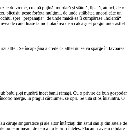
zite de vreme, cu apă puţină, murdară şi stătută, lipsită, atunci, de o
t, plictisit, peste forfota mulţimii, de unde străbătea uneori câte un
cu ochiul spre „prepanaţia“, de unde maică-sa îi cumpărase „holercă“
avea de când luase tainic hotărârea de a călca şi el pragul unor astfel
 urzi altfel. Se încăpăţâna a crede că altfel nu se va sparge în favoarea
sub brâu şi-şi numără încet banii rămaşi. Cu o privire de bun gospodar
t încotro merge. În pragul cârciumei, se opri. Se uită sfios înlăuntru. O
u căruţe singuratece şi ale altor întârziaţi din satul său şi din satele de
ile nu le primeau, de parcă nu le-ar fi înţeles. Flăcăii n-aveau răbdare