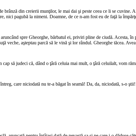
 de brânză din creierii munţilor, le mai dai şi peste ceea ce li se cuvine. 
rare, nici pagubă la nimeni. Doamne, de ce n-am fost eu de faţă la împărţ
, aruncând spre Gheorghe, bărbatul ei, priviri pline de ciudă. Acesta, în p
suţă veche, aşteptau parcă să le vină şi lor rândul. Gheorghe tăcea. Avea
în cap să judeci că, dând o ţâră celuia mai mult, o ţâră celuilalt, vom r
g, care niciodată nu te-a băgat în seamă! Da, da, niciodată, s-o ştii!
ă, aruncată pentru întâiaşi dată de nevastă-sa şi pe care i-o dăduse cătu