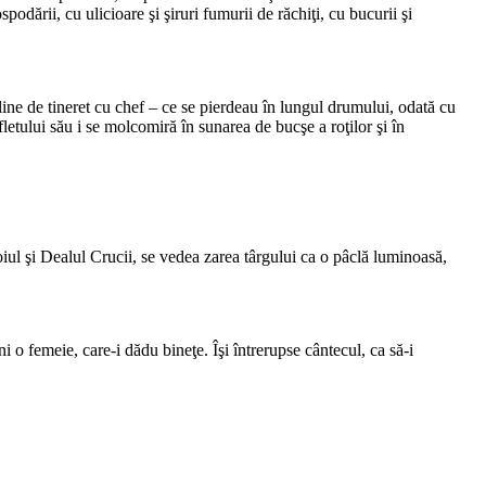
odării, cu ulicioare şi şiruri fumurii de răchiţi, cu bucurii şi
pline de tineret cu chef – ce se pierdeau în lungul drumului, odată cu
fletului său i se molcomiră în sunarea de bucşe a roţilor şi în
iul şi Dealul Crucii, se vedea zarea târgului ca o pâclă luminoasă,
 o femeie, care-i dădu bineţe. Îşi întrerupse cântecul, ca să-i