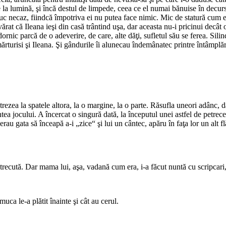
la lumină, şi încă destul de limpede, ceea ce el numai bănuise în decursul
c necaz, fiindcă împotriva ei nu putea face nimic. Mic de statură cum era
evărat că Ileana ieşi din casă trântind uşa, dar aceasta nu-i pricinui decâ
 dornic parcă de o adeverire, de care, alte dăţi, sufletul său se ferea. Sil
ărturisi şi Ileana. Şi gândurile îi alunecau îndemânatec printre întâmplări
se trezea la spatele altora, la o margine, la o parte. Răsufla uneori adânc
tea jocului. A încercat o singură dată, la începutul unei astfel de petreceri
u gata să înceapă a-i „zice“ şi lui un cântec, apăru în faţa lor un alt flă
i trecută. Dar mama lui, aşa, vadană cum era, i-a făcut nuntă cu scripcar
uca le-a plătit înainte şi cât au cerul.