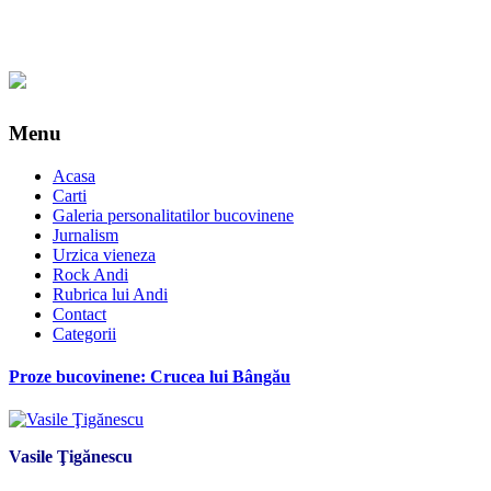
Menu
Acasa
Carti
Galeria personalitatilor bucovinene
Jurnalism
Urzica vieneza
Rock Andi
Rubrica lui Andi
Contact
Categorii
Proze bucovinene: Crucea lui Bângău
Vasile Ţigănescu