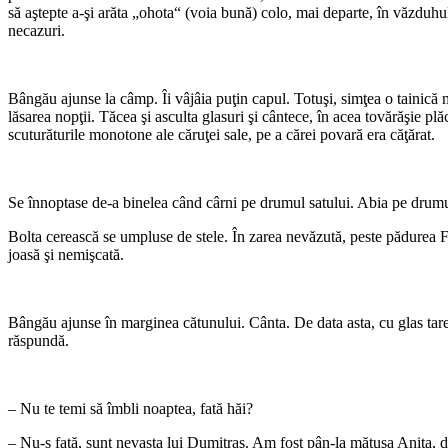
să aştepte a-şi arăta „ohota“ (voia bună) colo, mai departe, în văzduhul 
necazuri.
*
Bângău ajunse la câmp. Îi vâjâia puţin capul. Totuşi, simţea o tainică m
lăsarea nopţii. Tăcea şi asculta glasuri şi cântece, în acea tovărăşie pl
scuturăturile monotone ale căruţei sale, pe a cărei povară era căţărat.
*
Se înnoptase de-a binelea când cârni pe drumul satului. Abia pe drumuş
Bolta cerească se umpluse de stele. În zarea nevăzută, peste pădurea Fr
joasă şi nemişcată.
*
Bângău ajunse în marginea cătunului. Cânta. De data asta, cu glas tare. 
răspundă.
*
– Nu te temi să îmbli noaptea, fată hăi?
– Nu-s fată, sunt nevasta lui Dumitraş. Am fost pân-la mătuşa Aniţa, d