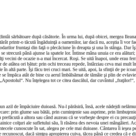
 dintâi sărbătoare după căsătorie. În urma lui, după obicei, mergea Ileana
 hotărât printr-o tăcută îngăduinţă a oamenilor, iar dacă nu, aceştia îi vo
odarilor fruntaşi din faţă o plecăciune în dreapta şi una în stânga. Dar î
 strecură până ajunse la spatele lor. Întinse mâna unuia ce era alături; a
alţi vecini de ocazie n-a mai încercat. Roşi. Se uită înapoi, unde erau fe
e atâtea ori bătut: prin ochi treceau repede, întârziau ceva mai mult în 
e în altă parte. Îşi făcu trei cruci mari. Se uită, apoi, la sfinţii de pe ic
care se împăca atât de bine cu aerul îmbălsămat de tămâie şi plin de evlavi
„Apostolul“. Nu înţelegea tot ce citea dascălul, dar cuvântul „fraţilor!“, 
n azil de împăciuire duioasă. Nu-l părăsiră, însă, acele nădejdi nelămurit
arecare: prin glume sau bătăi, prin cuminţenie sau asprime, prin limbuţenie
 prefăcută a altora sau când auzeau că se vorbeşte despre ei cu precauţi
in tainice colţuri ale sufletului său, îi răsărea des nevoia unei mângâieri
cântecele cunoscute în sat, alegea pe cele mai duioase. Cântarea îi ieşea 
de recunoscut, dacă simţea apropierea cuiva, tăcea până ce credea că e d