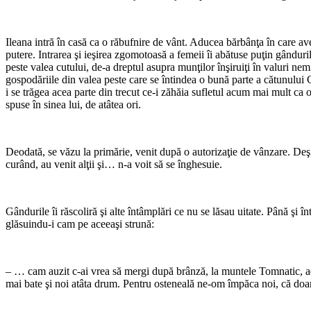
*
Ileana intră în casă ca o răbufnire de vânt. Aducea bărbânţa în care ave
putere. Intrarea şi ieşirea zgomotoasă a femeii îi abătuse puţin gânduril
peste valea cutului, de-a dreptul asupra munţilor înşiruiţi în valuri ne
gospodăriile din valea peste care se întindea o bună parte a cătunului
i se trăgea acea parte din trecut ce-i zăhăia sufletul acum mai mult ca
spuse în sinea lui, de atâtea ori.
*
Deodată, se văzu la primărie, venit după o autorizaţie de vânzare. Deşi v
curând, au venit alţii şi… n-a voit să se înghesuie.
*
Gândurile îi răscoliră şi alte întâmplări ce nu se lăsau uitate. Până şi 
glăsuindu-i cam pe aceeaşi strună:
*
– … cam auzit c-ai vrea să mergi după brânză, la muntele Tomnatic, adă-
mai bate şi noi atâta drum. Pentru osteneală ne-om împăca noi, că do
*