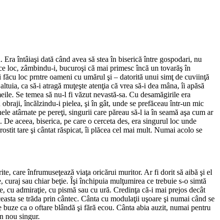
. Era întâiaşi dată când avea să stea în biserică între gospodari, nu
r face loc, zâmbindu-i, bucuroşi că mai primesc încă un tovarăş în
şi făcu loc prntre oameni cu umărul şi – datorită unui simţ de cuviinţă
ltuia, ca să-i atragă muţeşte atenţia că vrea să-i dea mâna, îi apăsă
meile. Se temea să nu-l fi văzut nevastă-sa. Cu desamăgirile era
obraji, încălzindu-i pielea, şi în gât, unde se prefăceau într-un mic
oanele atârnate pe pereţi, singurii care păreau să-l ia în seamă aşa cum ar
e. De aceea, biserica, pe care o cerceta des, era singurul loc unde
rostit tare şi cântat răspicat, îi plăcea cel mai mult. Numai acolo se
e, care înfrumuseţează viaţa oricărui muritor. Ar fi dorit să aibă şi el
, curaj sau chiar beţie. Îşi închipuia mulţumirea ce trebuie s-o simtă
e, cu admiraţie, cu pismă sau cu ură. Credinţa că-i mai prejos decât
. Aceasta se trăda prin cântec. Cânta cu modulaţii uşoare şi numai când se
pe buze ca o oftare blândă şi fără ecou. Cânta abia auzit, numai pentru
in nou singur.