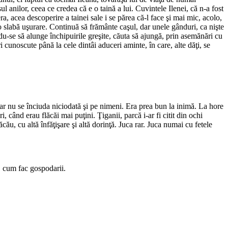
 anilor, ceea ce credea că e o taină a lui. Cuvintele Ilenei, că n-a fost
, acea descoperire a tainei sale i se părea că-l face şi mai mic, acolo,
t o slabă uşurare. Continuă să frământe caşul, dar unele gânduri, ca nişte
indu-se să alunge închipuirile greşite, căuta să ajungă, prin asemănări cu
 cunoscute până la cele dintâi aduceri aminte, în care, alte dăţi, se
, dar nu se înciuda niciodată şi pe nimeni. Era prea bun la inimă. La hore
, când erau flăcăi mai puţini. Ţiganii, parcă i-ar fi citit din ochi
cău, cu altă înfăţişare şi altă dorinţă. Juca rar. Juca numai cu fetele
i, cum fac gospodarii.