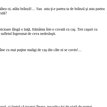
Atâtea oi, atâta brânză!… Sau asta ţi-e partea ta de brânză şi asta partea
eală?
icioare lângă o laiţă, frământa într-o covată cu caş. Trei caşuri cu
 sufletul îngreunat de ceva nedesluşit.
ămâne cu mai puţine maligi de caş din câte ni se cuvin!…
nul, ci faptul că tocmai Ileana, tovarăşa lui de viaţă de numai