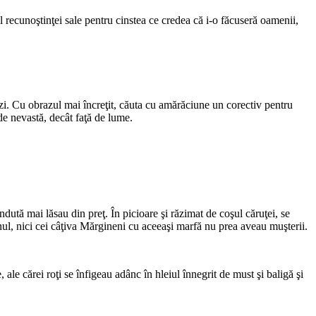
 al recunoştinţei sale pentru cinstea ce credea că i-o făcuseră oamenii,
ezi. Cu obrazul mai încreţit, căuta cu amărăciune un corectiv pentru
 de nevastă, decât faţă de lume.
dută mai lăsau din preţ. În picioare şi răzimat de coşul căruţei, se
nul, nici cei câţiva Mărgineni cu aceeaşi marfă nu prea aveau muşterii.
ale cărei roţi se înfigeau adânc în hleiul înnegrit de must şi baligă şi