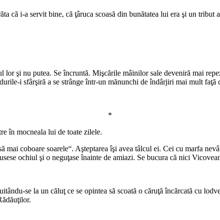
ăta că i-a servit bine, că ţâruca scoasă din bunătatea lui era şi un tribut
ul lor şi nu putea. Se încruntă. Mişcările mâinilor sale deveniră mai rep
durile-i sfârşiră a se strânge într-un mănunchi de îndârjiri mai mult faţă
*
re în mocneala lui de toate zilele.
ă mai coboare soarele“. Aşteptarea îşi avea tâlcul ei. Cei cu marfa nevân
pusese ochiul şi o neguţase înainte de amiazi. Se bucura că nici Vicovea
tându-se la un căluţ ce se opintea să scoată o căruţă încărcată cu lodve, 
Rădăuţilor.