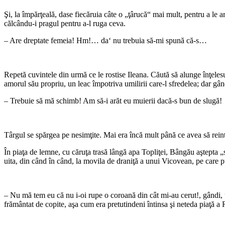
Şi, la împărţeală, dase fiecăruia câte o „ţârucă“ mai mult, pentru a le ar
călcându-i pragul pentru a-l ruga ceva.
– Are dreptate femeia! Hm!… da‘ nu trebuia să-mi spună că-s…
*
Repetă cuvintele din urmă ce le rostise Ileana. Căută să alunge înţeles
amorul său propriu, un leac împotriva umilirii care-l sfredelea; dar gân
– Trebuie să mă schimb! Am să-i arăt eu muierii dacă-s bun de slugă!
Târgul se spărgea pe nesimţite. Mai era încă mult până ce avea să reint
În piaţa de lemne, cu căruţa trasă lângă apa Topliţei, Bângău aştepta „s
uita, din când în când, la movila de draniţă a unui Vicovean, pe care 
*
– Nu mă tem eu că nu i-oi rupe o coroană din cât mi-au cerut!, gândi, ui
frământat de copite, aşa cum era pretutindeni întinsa şi neteda piaţă a 
*