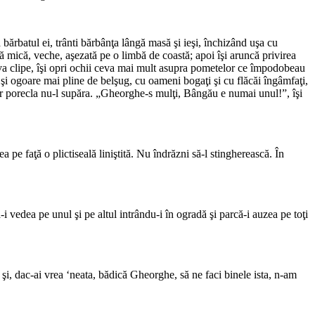
bărbatul ei, trânti bărbânţa lângă masă şi ieşi, închizând uşa cu
scă mică, veche, aşezată pe o limbă de coastă; apoi îşi aruncă privirea
âteva clipe, îşi opri ochii ceva mai mult asupra pometelor ce împodobeau
şi ogoare mai pline de belşug, cu oameni bogaţi şi cu flăcăi îngâmfaţi,
Dar porecla nu-l supăra. „Gheorghe-s mulţi, Bângău e numai unul!”, îşi
 pe faţă o plictiseală liniştită. Nu îndrăzni să-l stingherească. În
-i vedea pe unul şi pe altul intrându-i în ogradă şi parcă-i auzea pe toţi
şi, dac-ai vrea ‘neata, bădică Gheorghe, să ne faci binele ista, n-am