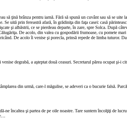
au să ţină brânza pentru iarnă. Fără să spună un cuvânt sau să se uite la 
e. Se uită prin fereastră afară, în grădiniţa din faţa casei: casă părintea
mişcate şi albăstrii, ce se pierdeau departe, în zare, spre Solca. După c
 Călugăriţa. De acolo, din valea cu gospodării frumoase, cu pomete mari 
 oricând. De acolo îi venise şi porecla, prinsă repede de limba tuturor. 
enise degrabă, a aşteptat două ceasuri. Secretarul părea ocupat şi-i citea
întâmplarea din urmă, care-l măgulise, se adeveri ca o bucurie falsă. Parcă
ne încaltea şi partea de pe oile noastre. Tare suntem încolţiţi de lucru 
ar…