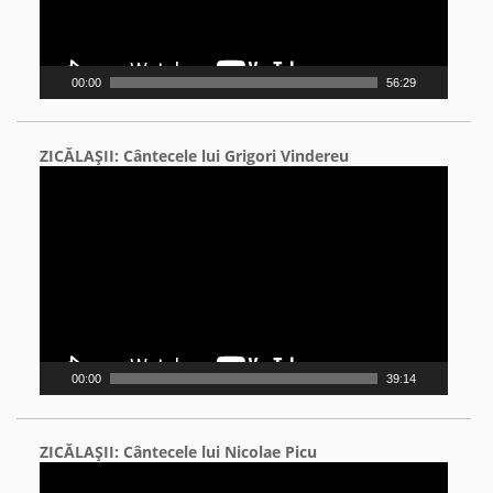
00:00
56:29
ZICĂLAŞII: Cântecele lui Grigori Vindereu
Video
Player
00:00
39:14
ZICĂLAŞII: Cântecele lui Nicolae Picu
Video
Player