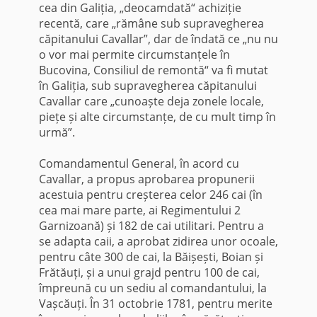
cea din Galiția, „deocamdată“ achiziție
recentă, care „rămâne sub supravegherea
căpitanului Cavallar”, dar de îndată ce „nu nu
o vor mai permite circumstanțele în
Bucovina, Consiliul de remontă“ va fi mutat
în Galiția, sub supravegherea căpitanului
Cavallar care „cunoaște deja zonele locale,
piețe și alte circumstanțe, de cu mult timp în
urmă”.
Comandamentul General, în acord cu
Cavallar, a propus aprobarea propunerii
acestuia pentru creșterea celor 246 cai (în
cea mai mare parte, ai Regimentului 2
Garnizoană) și 182 de cai utilitari. Pentru a
se adapta caii, a aprobat zidirea unor ocoale,
pentru câte 300 de cai, la Băișești, Boian și
Frătăuți, și a unui grajd pentru 100 de cai,
împreună cu un sediu al comandantului, la
Vașcăuți. În 31 octobrie 1781, pentru merite