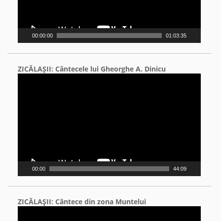
00:00:00
01:03:35
ZICĂLAŞII: Cântecele lui Gheorghe A. Dinicu
Video
Player
00:00
44:09
ZICĂLAŞII: Cântece din zona Muntelui
Video
Player