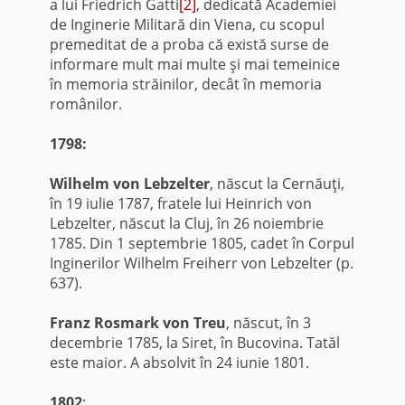
a lui Friedrich Gatti
[2]
, dedicată Academiei
de Inginerie Militară din Viena, cu scopul
premeditat de a proba că există surse de
informare mult mai multe şi mai temeinice
în memoria străinilor, decât în memoria
românilor.
1798:
Wilhelm von Lebzelter
, născut la Cernăuţi,
în 19 iulie 1787, fratele lui Heinrich von
Lebzelter, născut la Cluj, în 26 noiembrie
1785. Din 1 septembrie 1805, cadet în Corpul
Inginerilor Wilhelm Freiherr von Lebzelter (p.
637).
Franz Rosmark von Treu
, născut, în 3
decembrie 1785, la Siret, în Bucovina. Tatăl
este maior. A absolvit în 24 iunie 1801.
1802
: