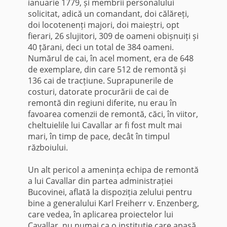
ianuarie 1779, și membrii personalului
solicitat, adică un comandant, doi călăreți,
doi locotenenți majori, doi maieștri, opt
fierari, 26 slujitori, 309 de oameni obișnuiți și
40 țărani, deci un total de 384 oameni.
Numărul de cai, în acel moment, era de 648
de exemplare, din care 512 de remontă și
136 cai de tracțiune. Suprapunerile de
costuri, datorate procurării de cai de
remontă din regiuni diferite, nu erau în
favoarea comenzii de remontă, căci, în viitor,
cheltuielile lui Cavallar ar fi fost mult mai
mari, în timp de pace, decât în timpul
războiului.
Un alt pericol a amenința echipa de remontă
a lui Cavallar din partea administrației
Bucovinei, aflată la dispoziția zelului pentru
bine a generalului Karl Freiherr v. Enzenberg,
care vedea, în aplicarea proiectelor lui
Cavallar, nu numai ca o instituție care apasă