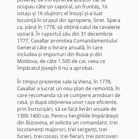
ocupau câte un caporal, un fruntaș, 16
ostași și 16 slujitori; el însuși și-a luat
locuință în orașul din apropiere, Siret. Spera
ca, până în 1778, să obțină calul de cavalerie
ușoară. În raportul său din 31 decembrie
1777, Cavallar promitea Comandamentului
General câte o livrare anuală, în care
includea și importuri din Rusia și din
Moldova, de câte 1.500 de cai, ceea ce
împăratul Joseph II nu a aprobat.
În timpul prezenței sale la Viena, în 1778,
Cavallar a lucrat un nou plan de remontă, în
care recomanda să se cumpere armăsari de
rasă, și după obținerea unor rase eficiente,
prin încrucișări, să se facă livrări anuale de
1300-1400 cai. Pentru herghliile împărătești
din Bucovina, el solicita un comandant, trei
locotenenți majorori, trei sergenți, trei
furieri, trei cosași, trei fierari, trei potcovari