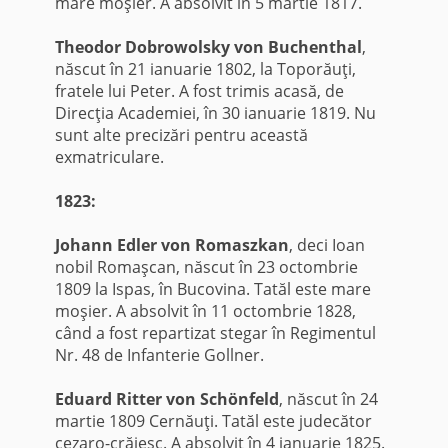
mare moşier. A absolvit în 5 martie 1817.
Theodor Dobrowolsky von Buchenthal
,
născut în 21 ianuarie 1802, la Toporăuţi,
fratele lui Peter. A fost trimis acasă, de
Direcţia Academiei, în 30 ianuarie 1819. Nu
sunt alte precizări pentru această
exmatriculare.
1823:
Johann Edler von Romaszkan
, deci Ioan
nobil Romaşcan, născut în 23 octombrie
1809 la Ispas, în Bucovina. Tatăl este mare
moşier. A absolvit în 11 octombrie 1828,
când a fost repartizat stegar în Regimentul
Nr. 48 de Infanterie Gollner.
Eduard Ritter von Schönfeld
, născut în 24
martie 1809 Cernăuţi. Tatăl este judecător
cezaro-crăiesc. A absolvit în 4 ianuarie 1825.