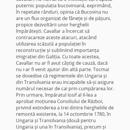
puternic populația bucoviniană, exprimând,
în repetate rânduri, opinia că Bucovina nu
are un flux organizat de fânețe și de pășuni,
propice dezvoltării unor herghelii
împărătești. Cavallar a încercat să
contracareze aceste atacuri, atacând
utilizarea scăzută a populației în
reconstrucție și subliniind importanța
imigrației din Galiția. Cu toate acestea,
Cavallar nu ar fi avut câștig de cauză, dacă
nu i-ar fi venit ajutor din altă parte. Tocmai
se dovedise că regimentele din Ungaria și
din Transilvania erau incapabile să-și asigure
numărul necesar de cai prin cumpărarea lor.
Prin urmare, împăratul Iosif al II-lea a
aprobat moțiunea Consiliului de Război,
privind extinderea a trei dintre hergheliile de
remontă existente, la 14 octombrie 1780, în
Ungaria și Transilvania (două pentru
Ungaria și una în Transilvania), precum și