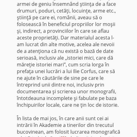
armei de geniu însemnând ştiinţa de a face
drumuri, poduri, cetăţi, locuinţe, arme etc.,
ştiinţă pe care ei, românii, aveau să o
folosească în beneficiul propriilor lor moşii
şi, indirect, a provinciilor în care se aflau
aceste proprietăţi. Dar materialul acesta l-
am lucrat din alte motive, acelea ale nevoii
de a atenţiona că nu există o bază de date
serioasă, inclusiv ale „istoriei mici, care dă
măreţie istoriei mari”, cum scria Iorga în
prefaţa unei lucrări a lui Ilie Corfus, care să
ne ajute în căutările de sine pe care le
întreprind unii dintre noi, inclusiv prin
documentarea şi scrierea unor monografii,
întotdeauna incomplete şi fabulate pe baza
închipuirilor locale, care ne ţin loc de istorie.
În lista de mai jos, în care anii sunt cei ai
intrării în Akademie a tinerilor din trecutul
bucovinean, am folosit lucrarea monografică