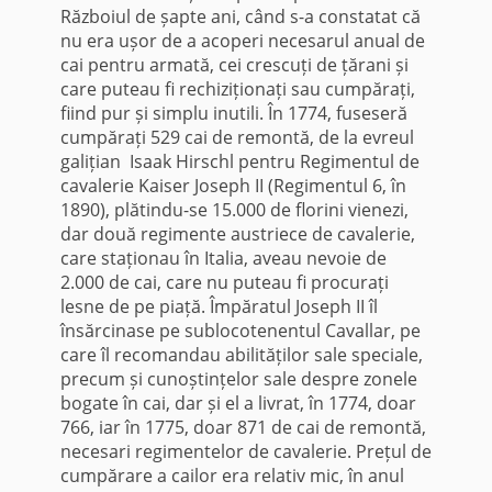
Războiul de șapte ani, când s-a constatat că
nu era ușor de a acoperi necesarul anual de
cai pentru armată, cei crescuți de țărani și
care puteau fi rechiziționați sau cumpărați,
fiind pur și simplu inutili. În 1774, fuseseră
cumpărați 529 cai de remontă, de la evreul
galițian Isaak Hirschl pentru Regimentul de
cavalerie Kaiser Joseph II (Regimentul 6, în
1890), plătindu-se 15.000 de florini vienezi,
dar două regimente austriece de cavalerie,
care staționau în Italia, aveau nevoie de
2.000 de cai, care nu puteau fi procurați
lesne de pe piață. Împăratul Joseph II îl
însărcinase pe sublocotenentul Cavallar, pe
care îl recomandau abilităților sale speciale,
precum și cunoștințelor sale despre zonele
bogate în cai, dar și el a livrat, în 1774, doar
766, iar în 1775, doar 871 de cai de remontă,
necesari regimentelor de cavalerie. Prețul de
cumpărare a cailor era relativ mic, în anul