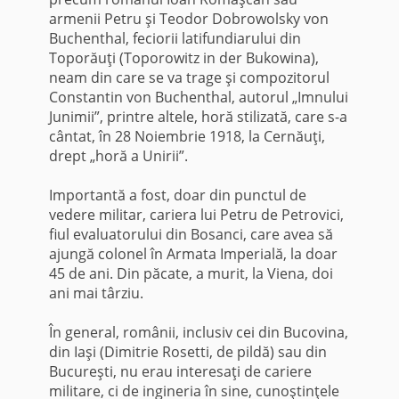
armenii Petru şi Teodor Dobrowolsky von
Buchenthal, feciorii latifundiarului din
Toporăuţi (Toporowitz in der Bukowina),
neam din care se va trage şi compozitorul
Constantin von Buchenthal, autorul „Imnului
Junimii”, printre altele, horă stilizată, care s-a
cântat, în 28 Noiembrie 1918, la Cernăuţi,
drept „horă a Unirii”.
Importantă a fost, doar din punctul de
vedere militar, cariera lui Petru de Petrovici,
fiul evaluatorului din Bosanci, care avea să
ajungă colonel în Armata Imperială, la doar
45 de ani. Din păcate, a murit, la Viena, doi
ani mai târziu.
În general, românii, inclusiv cei din Bucovina,
din Iaşi (Dimitrie Rosetti, de pildă) sau din
Bucureşti, nu erau interesaţi de cariere
militare, ci de ingineria în sine, cunoştinţele