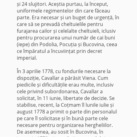
și 24 slujitori. Aceștia purtau, la început,
uniformele regimentelor din care făceau
parte. Era necesar și un buget de urgență, în
care să se prevadă cheltuielile pentru
furajarea cailor și celelalte cheltuieli, iclusiv
pentru procurarea unui număr de cai buni
(iepe) din Podolia, Pocuția și Bucovina, ceea
ce împăratul a încuviințat prin decret
imperial.
În 3 aprilie 1778, cu fondurile necesare la
dispoziție, Cavallar a părăsit Viena. Cum
piedicile și dificultățile erau multe, inclusiv
cele privind subordonarea, Cavallar a
solicitat, în 11 iunie, libertate de decizie. Se
stabilise, recent, la Coțmam îl lunile iulie și
august 1778 a primit o parte din personalul
pe care îl solicitase și în bună parte cele
necesare pentru organizarea hergheliilor.
De asemenea, au sosit în Bucovina, în