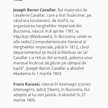
Joseph Baron Cavallar
, fiul maiorului de
cavalerie Cavallar, care a fost însărcinat, pe
când era locotenent, de Iosif II, cu
organizarea hergheliilor imperiale din
Bucovina, născut în 8 aprilie 1787, la
Văşcăuţi (Waskowetz), în Bucovina, unde se
afla sediul Comandamentului General al
Hergheliilor Imperiale, până în 1812, când
departamentul se mută la Rădăuţi, iar iar
Cavallar s-a retras din armată „aidoma unui
mareșal încărcat de glorie pe câmpul de
luptă”. Joseph Baron Cavallar a absolvit
Akademia în 1 martie 1803.
Franz Karussi
, născut în Istensegis (corect
Istensegirts, adică Ţibeni), în Bucovina, fiul
adoptiv al lui von Janicki. A absolvit în 27
martie 1805.