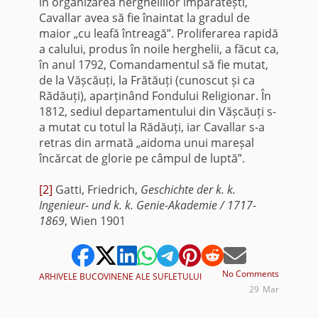
în organizarea hergheliilor împărătești,
Cavallar avea să fie înaintat la gradul de
maior „cu leafă întreagă”. Proliferarea rapidă
a calului, produs în noile herghelii, a făcut ca,
în anul 1792, Comandamentul să fie mutat,
de la Vășcăuți, la Frătăuți (cunoscut și ca
Rădăuți), aparținând Fondului Religionar. În
1812, sediul departamentului din Vășcăuți s-
a mutat cu totul la Rădăuți, iar Cavallar s-a
retras din armată „aidoma unui mareșal
încărcat de glorie pe câmpul de luptă”.
[2]
Gatti, Friedrich,
Geschichte der k. k.
Ingenieur- und k. k. Genie-Akademie / 1717-
1869
, Wien 1901
No Comments
ARHIVELE BUCOVINENE ALE SUFLETULUI
29
Mar