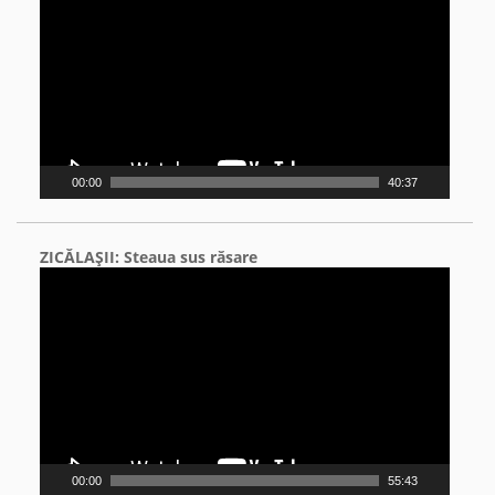
00:00
40:37
ZICĂLAŞII: Steaua sus răsare
Video
Player
00:00
55:43