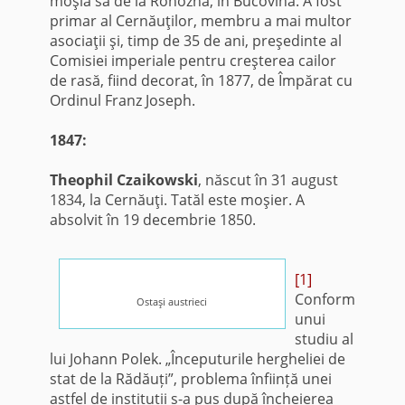
moşia sa de la Rohozna, în Bucovina. A fost
primar al Cernăuţilor, membru a mai multor
asociaţii şi, timp de 35 de ani, preşedinte al
Comisiei imperiale pentru creşterea cailor
de rasă, fiind decorat, în 1877, de Împărat cu
Ordinul Franz Joseph.
1847:
Theophil Czaikowski
, născut în 31 august
1834, la Cernăuţi. Tatăl este moşier. A
absolvit în 19 decembrie 1850.
[1]
Conform
Ostaşi austrieci
unui
studiu al
lui Johann Polek. „Începuturile hergheliei de
stat de la Rădăuți”, problema înființă unei
astfel de instituții s-a pus după încheierea