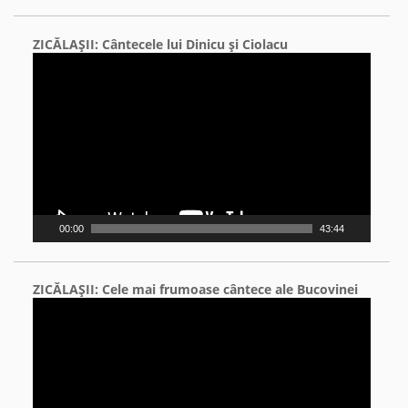
ZICĂLAŞII: Cântecele lui Dinicu şi Ciolacu
Video
Player
00:00
43:44
ZICĂLAŞII: Cele mai frumoase cântece ale Bucovinei
Video
Player