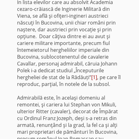
În lista elevilor care au absolvit Academia
cezaro-crăiască de Inginerie Militară din
Viena, se află şi ofiţeri-ingineri austrieci
născuţi în Bucovina, unii chiar români prin
naştere, dar austrieci prin vocaţie şi prin
opţiune. Doar câţiva dintre ei au avut şi
cariere militare importante, precum fiul
întemeietorul hergheliilor imperiale din
Bucovina, sublocotenentul de cavalerie
Cavallar, personaj admirabil, căruia Johann
Polek i-a dedicat studiul „Începuturile
hergheliei de stat de la Rădăuți”
[1]
, pe care îl
reproduc, parţial, în notele de la subsol.
Admirabilă este, în acelaşi domeniu al
remontei, şi cariera lui Stephan von Mikuli,
ulterior Ritter (cavaler), decorat de Împărat
cu Ordinul Franz Jozeph, deşi s-a retras din
armată, renunţând şi la grad, la fel ca şi alţi
mari proprietari de pământuri în Bucovina,
precum românul Ioan Romaşcan sau