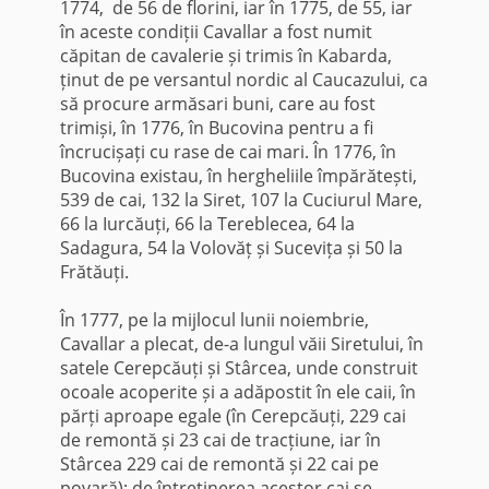
1774, de 56 de florini, iar în 1775, de 55, iar
în aceste condiții Cavallar a fost numit
căpitan de cavalerie și trimis în Kabarda,
ținut de pe versantul nordic al Caucazului, ca
să procure armăsari buni, care au fost
trimiși, în 1776, în Bucovina pentru a fi
încrucișați cu rase de cai mari. În 1776, în
Bucovina existau, în hergheliile împărătești,
539 de cai, 132 la Siret, 107 la Cuciurul Mare,
66 la Iurcăuți, 66 la Tereblecea, 64 la
Sadagura, 54 la Volovăț și Sucevița și 50 la
Frătăuți.
În 1777, pe la mijlocul lunii noiembrie,
Cavallar a plecat, de-a lungul văii Siretului, în
satele Cerepcăuți și Stârcea, unde construit
ocoale acoperite și a adăpostit în ele caii, în
părți aproape egale (în Cerepcăuți, 229 cai
de remontă și 23 cai de tracțiune, iar în
Stârcea 229 cai de remontă și 22 cai pe
povară); de întreținerea acestor cai se