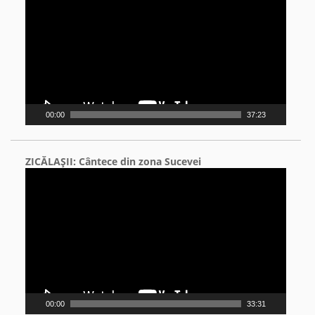
00:00
37:23
ZICĂLAŞII: Cântece din zona Sucevei
Video
Player
00:00
33:31