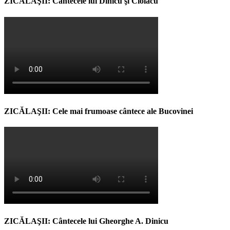
ZICĂLAŞII: Cântecele lui Dinicu şi Ciolacu
ZICĂLAŞII: Cele mai frumoase cântece ale Bucovinei
ZICĂLAŞII: Cântecele lui Gheorghe A. Dinicu