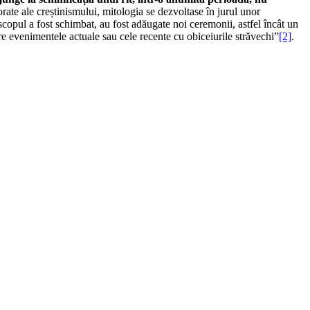
orate ale creștinismului, mitologia se dezvoltase în jurul unor
scopul a fost schimbat, au fost adăugate noi ceremonii, astfel încât un
tre evenimentele actuale sau cele recente cu obiceiurile străvechi”
[2]
.