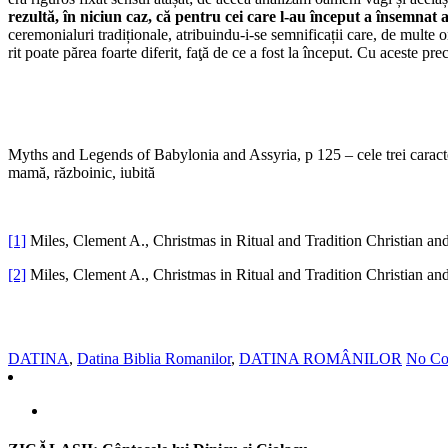
rezultă, în niciun caz, că pentru cei care l-au început a însemnat a
ceremonialuri tradiționale, atribuindu-i-se semnificații care, de multe 
rit poate părea foarte diferit, faţă de ce a fost la început. Cu aceste 
Myths and Legends of Babylonia and Assyria, p 125 – cele trei caracter
mamă, războinic, iubită
[1]
Miles, Clement A., Christmas in Ritual and Tradition Christian a
[2]
Miles, Clement A., Christmas in Ritual and Tradition Christian a
DATINA
,
Datina Biblia Romanilor
,
DATINA ROMÂNILOR
No Co