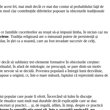
de acest fel, mai mult decât ce mai dur contur al probabilului faţă de
 mod clar contribuțiile diferitelor popoare la obiceiurile tradiționale
 ce familiile cuceritorilor au reușit să-și impună limba, în niciun caz nu
ariene
. Tradiția religioasă are o minunată putere de persistență și
r, în țări ca a noastră, care au fost invadate succesiv de celți,
e decât să subliniez trei elemente formative în obiceiurile creștine:
 ritualul, în afară de mitologie, ne preocupă, se pare dintr-un motiv
ste nevoie să se decidă. Povestea populară a întregii lumi dezvăluie,
puse a originii, ci, într-o mare măsură, faptului că reprezintă starea de
lului popular care poate fi oferit. Încercând să luăm în discuţie
le ritualice sunt mult mai durabile decât explicațiile care se dau
biceiuri și practici… şi, de regulă, aflăm, în timp, despre ce practică
unge la semnificația unui rit, într-o anumită perioadă, nu