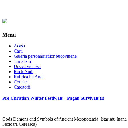
Menu
Acasa
Carti
Galeria personalitatilor bucovinene
Jurnalism
Urzica vieneza
Rock Andi
Rubrica lui Andi
Contact
Categorii
Pre-Christian Winter Festiwals – Pagan Survivals (I)
Gods Demons and Symbols of Ancient Mesopotamia: Istar sau Inana 
Fecioara Cerească)