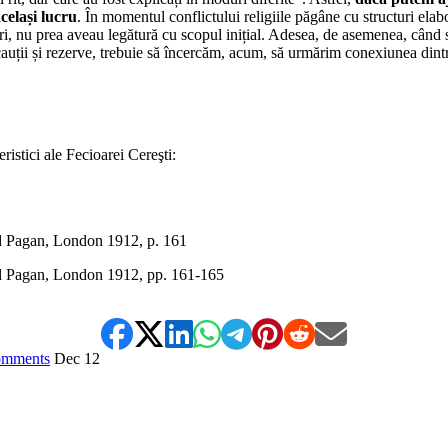
celași lucru
. În momentul conflictului religiile păgâne cu structuri elab
ori, nu prea aveau legătură cu scopul inițial. Adesea, de asemenea, când 
precauții și rezerve, trebuie să încercăm, acum, să urmărim conexiunea din
istici ale Fecioarei Cereşti:
nd Pagan, London 1912, p. 161
nd Pagan, London 1912, pp. 161-165
mments
Dec
12