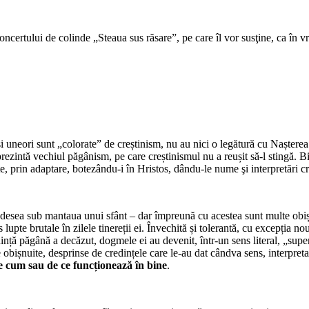
ertului de colinde „Steaua sus răsare”, pe care îl vor susţine, ca în vr
 uneori sunt „colorate” de creștinism, nu au nici o legătură cu Nașterea M
rezintă vechiul păgânism, pe care creștinismul nu a reușit să-l stingă. Bi
te, prin adaptare, botezându-i în Hristos, dându-le nume şi interpretări c
esea sub mantaua unui sfânt – dar împreună cu acestea sunt multe obișnu
pte brutale în zilele tinereții ei. Învechită și tolerantă, cu excepția nout
dință păgână a decăzut, dogmele ei au devenit, într-un sens literal, „super
 obișnuite, desprinse de credințele care le-au dat cândva sens, interpret
ice cum sau de ce funcționează în bine
.