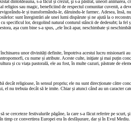
xistat dintotdeauna, s-a făcut și crezut, şi s-a păstrat, uneori animarea, 
ual religios sau magic, beneficiind de respectul comunitar cuvenit, a deve
, revigorându-le și transformându-le, dăruindu-le farmec. Adesea, însă, 
 fosilelor: sunt înregistrări ale unei lumi dispărute și ne ajută la o recon
i, cu specificul lor, dezgolind natural conturul stâncii de dedesubt; la fel 
acestora, așa cum bine s-a spus, „ele încă apar, neschimbate și neschimbăt
a închinarea unor divinități definite, împotriva acestui lucru misionarii a
 antropomorfi, cu nume și atribute. Aceste culte, iniţiate şi mai puțin co
tura și cu viața pastorală, ele au fost, în multe cazuri, păstrate de ele
decât religioase, în sensul propriu; ele nu sunt direcționate către concil
 el nu trebuia decât să le imite. Chiar și atunci când au un caracter cate
să se cerceteze festivalurile păgâne, la care s-a făcut referire pe scurt, şi
, în timp ce convertirea Europei era în desfășurare, dar și în Evul Mediu.