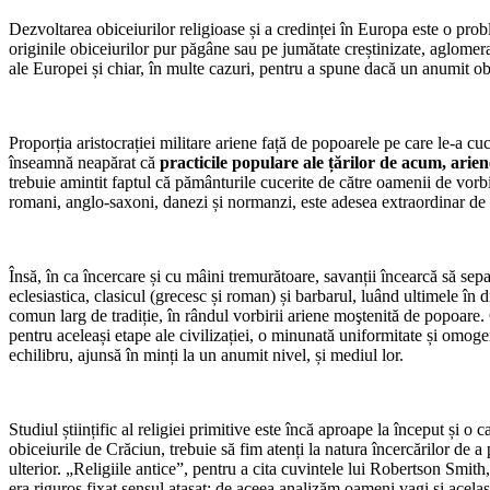
Dezvoltarea obiceiurilor religioase și a credinței în Europa este o prob
originile obiceiurilor pur păgâne sau pe jumătate creștinizate, aglomerat
ale Europei și chiar, în multe cazuri, pentru a spune dacă un anumit obi
Proporția aristocrației militare ariene față de popoarele pe care le-a cu
înseamnă neapărat că
practicile populare ale țărilor de acum, arien
trebuie amintit faptul că pământurile cucerite de către oamenii de vorbir
romani, anglo-saxoni, danezi și normanzi, este adesea extraordinar de g
Însă, în ca încercare și cu mâini tremurătoare, savanții încearcă să separ
eclesiastica, clasicul (grecesc și roman) și barbarul, luând ultimele în 
comun larg de tradiție, în rândul vorbirii ariene moştenită de popoare. 
pentru aceleași etape ale civilizației, o minunată uniformitate și omoge
echilibru, ajunsă în minți la un anumit nivel, și mediul lor.
Studiul științific al religiei primitive este încă aproape la început și o 
obiceiurile de Crăciun, trebuie să fim atenți la natura încercărilor de a
ulterior. „Religiile antice”, pentru a cita cuvintele lui Robertson Smith,
era riguros fixat sensul atașat; de aceea analizăm oameni vagi și același 