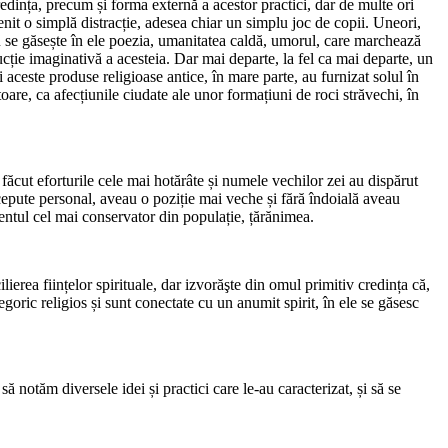
credința, precum și forma externă a acestor practici, dar de multe ori
nit o simplă distracție, adesea chiar un simplu joc de copii. Uneori,
nu se găsește în ele poezia, umanitatea caldă, umorul, care marchează
strucție imaginativă a acesteia. Dar mai departe, la fel ca mai departe, un
și aceste produse religioase antice, în mare parte, au furnizat solul în
oare, ca afecțiunile ciudate ale unor formațiuni de roci străvechi, în
u făcut eforturile cele mai hotărâte și numele vechilor zei au dispărut
ncepute personal, aveau o poziție mai veche și fără îndoială aveau
mentul cel mai conservator din populație, țărănimea.
ierea ființelor spirituale, dar izvorăşte din omul primitiv credința că,
goric religios și sunt conectate cu un anumit spirit, în ele se găsesc
 să notăm diversele idei și practici care le-au caracterizat, și să se