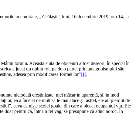
emurile imemoriale, „Zicălaşii”, luni, 16 decembrie 2019, ora 14, la
ântuitorului. Această suită de obiceiuri a fost deseori, în special în
serica a jucat un dublu rol, pe de o parte, prin antagonismului său
reștine, adesea prin modificarea formei lor”
[1]
.
ințe niciodată creștinizate, nici măcar în aparență, și, în mod
ăților, ea a încetat de mult să le mai atace și, astfel, ele au pierdut de
stiții”, ceva ca niște scoici goale, din care a plecat ocupantul viu. Ele
ate doar pentru că, într-un fel vag, se presupune că aduc noroc. În