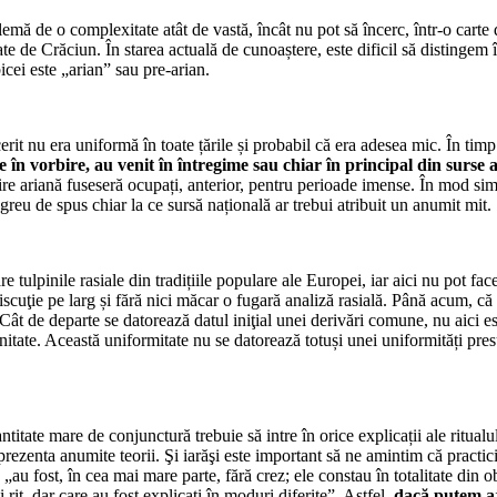
lemă de o complexitate atât de vastă, încât nu pot să încerc, într-o carte 
e de Crăciun. În starea actuală de cunoaștere, este dificil să distingem în
cei este „arian” sau pre-arian.
cerit nu era uniformă în toate țările și probabil că era adesea mic. În timp
e în vorbire, au venit în întregime sau chiar în principal din surse 
e ariană fuseseră ocupați, anterior, pentru perioade imense. În mod simila
reu de spus chiar la ce sursă națională ar trebui atribuit un anumit mit.
e tulpinile rasiale din tradițiile populare ale Europei, iar aici nu pot fac
discuţie pe larg și fără nici măcar o fugară analiză rasială. Până acum, că
Cât de departe se datorează datul iniţial unei derivări comune, nu aici e
nitate. Această uniformitate nu se datorează totuși unei uniformități presu
cantitate mare de conjunctură trebuie să intre în orice explicații ale ritua
 prezenta anumite teorii. Şi iarăşi este important să ne amintim că practici
 „au fost, în cea mai mare parte, fără crez; ele constau în totalitate din o
rit, dar care au fost explicați în moduri diferite”. Astfel,
dacă putem aj