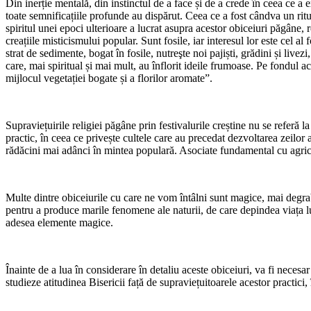
Din inerție mentală, din instinctul de a face și de a crede în ceea ce a e
toate semnificațiile profunde au dispărut. Ceea ce a fost cândva un rit
spiritul unei epoci ulterioare a lucrat asupra acestor obiceiuri păgâne
creațiile misticismului popular. Sunt fosile, iar interesul lor este cel al
strat de sedimente, bogat în fosile, nutreşte noi pajiști, grădini și livez
care, mai spiritual și mai mult, au înflorit ideile frumoase. Pe fondul 
mijlocul vegetației bogate și a florilor aromate”.
Supraviețuirile religiei păgâne prin festivalurile creștine nu se referă l
practic, în ceea ce privește cultele care au precedat dezvoltarea zeilor
rădăcini mai adânci în mintea populară. Asociate fundamental cu agricul
Multe dintre obiceiurile cu care ne vom întâlni sunt magice, mai degrabă 
pentru a produce marile fenomene ale naturii, de care depindea viața lui,
adesea elemente magice.
Înainte de a lua în considerare în detaliu aceste obiceiuri, va fi necesar 
studieze atitudinea Bisericii față de supraviețuitoarele acestor practici