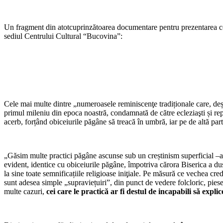
Un fragment din atotcuprinzătoarea documentare pentru prezentarea conc
sediul Centrului Cultural “Bucovina”:
Cele mai multe dintre „numeroasele reminiscenţe tradiționale care, deși
primul mileniu din epoca noastră, condamnată de către ecleziaşti și rep
acerb, forțând obiceiurile păgâne să treacă în umbră, iar pe de altă par
„Găsim multe practici păgâne ascunse sub un creștinism superficial –ad
evident, identice cu obiceiurile păgâne, împotriva cărora Biserica a dus lu
la sine toate semnificațiile religioase iniţiale. Pe măsură ce vechea cre
sunt adesea simple „supraviețuiri”, din punct de vedere folcloric, piese
multe cazuri,
cei care le practică ar fi destul de incapabili să expl