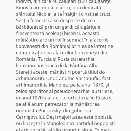
indivizi, din care 46 călugări şi 21 că­lugăriţe.
Kinovia are două biserici, una dedicată
sfântului Nicolai, alta Înălţării cinstitei cruci.
Secţia femeiască se desparte de cea
bărbătească prin un gard; călugăriţele
frecventează aceleaşi biserici. Această
mănăstire are un rol însemnat în afacerile
lipoveneşti din România; prin ea se întreţine
comunicaţiunea afacerilor lipoveneşti din
România, Turcia şi Rusia cu ierarhia
lipovano-austriacă de la Fântâna Albă.
Stareţii acestei mănăstiri poartă titlul do
arhimandriţi. Unul, anume Varsanufiu, fost
arhimandrit la Manolea, pe la anul 1870, şi
zelos apărător al pseudo-ierarhiei austriece,
în anul 1870 s-a unit cu ortodoxia în Rusia şi
se află acum petrecător la mănăstirea
omopistă Pocrovsky, din gubernia
Cernigovului. Deşi majoritatea este popistă,
nu lipseşte în Manolea nici partidul nepopist;
el are un schit al său propriu, situat în mar­