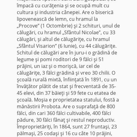
împacă cu curăţenia şi se ocupă mult cu
cultura şi industria cânepei. Are o biserică
lipovenească de lemn, cu hramul la
„Procove” (1 Octombrie) şi 2 schituri, unul de
călugări, cu hramul „Sfântul Nicolae”, cu 33
călugări, şi altul de călugăriţe, cu hramul
„Sfântul Visarion” (6 Iunie), cu 44 călugă­riţe.
Schitul de călugări are în juru-i o grădină de
legume şi pomi roditori de 9 fălci şi 51
prăjini, un iaz şi o morişcă, iar cel de
călugăriţe, 3 fălci gră­dină şi vreo 30 chilii. O
şcoală rurală mixtă, înfiinţată în 1891, cu un
învăţător plătit de stat şi frecventată de 35-
45 elevi, din 37 băieţi şi 59 fete cu etatea de
şcoală. Moşia e proprietatea statului, fostă a
mănăstirii Probota. Are o suprafaţă de 800
fălci, din cari 360 fălci cultivabile, 400 fălci
pădure, 30 fălci fânaţ şi restul neproductiv.
Împroprietăriţi, în 1864, sunt 27 fruntaşi, 23
pălmaşi, 25 co­daşi şi 16 cu câte 10 prăjini,