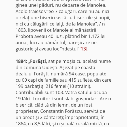
ginea unei păduri, nu departe de Manolea.
Acolo trăiesc vreo 7 călugări, care nu au nici
o relaţiune bisericească cu bisericile şi popii,
nici cu călugării ceilalţi, de la Manolea”. / n
1803, lipovenii ot Ma­nole ai mănăstirii
Probota aveau 40 liuzi, plătind bir 1.172 lei
anual; lucrau pământul, oareşicare ne­
gustorie şi aveau loc îndestul”
[13]
.
1894:
„
Forăşti
, sat pe moşia cu acelaşi nume
din comuna Uideşti. Aşezat pe coasta
dealului Forăşti, numără 94 case, populate
cu 69 capi de familie sau 415 suflete, din care
199 bărbaţi şi 216 femei (10 străini).
Contribuabili sunt 103. Vatra satului ocupă
19 fălci. Locuitorii sunt slabi gospodari. Are o
biserică, clădită din lemn, de un fost
proprietar, Constantin Forăscu, servită de
un preot şi 2 cântăreţi; împroprietărită, în
1864, cu 8,5 fălci, şi o şcoală rurală mixtă, cu