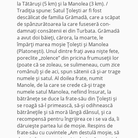
la Tătăruşi (5 km) şi la Manolea (3 km). /
Tradiţia spune: Satul Ţoleşti ar fi fost
descălicat de familia Grămadă, care a scăpat
de spânzurătoarea la care fuseseră con­
damnaţi consătenii ei din Turbata. Grămadă
a avut doi băieţi, cărora, la moarte, le
împărţi marea moşie Ţoleşti şi Manolea
(Platoneşti). Unul dintre fraţi avea nişte fete,
poreclite „zolence” din pricina frumuseţii lor
(poate că se zoleau, se sulimeneau, cum zice
românul) şi de aci, spun sătenii că şi-ar trage
numele şi satul. Al doilea frate, numit
Manole, de la care se crede că-şi trage
numele satul Manolea, nefiind însurat, la
bătrâ­neţe se duce la frate-său din Ţoleşti şi
se roagă să-l primească, să-şi odihnească
bătrâneţile şi să moră lângă dânsul, şi ca
recompensă pentru îngrijirea ce i se va da, îi
dăruieşte par­tea lui de moşie. Respins de
frate-său cu cu­vintele „Am destulă moşie, să