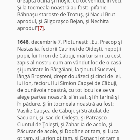
dreaptă ocină şi moşie, cu tot venitul, în veci.
Şi la tocmeala noastră au fost: Ipifanie
Băhnaşu staroste de Trotuş, şi Nacul Brut
aprodul, şi Gligoraşco Bejan, şi Nechita
aprodul”
[7]
.
1646,
decembrie 7, Plotuneşti: „Eu, Precop şi
Nastasiia, feciorii Catrinei de Oideşti, nepoţii
popii, lui Tiron de Căbuji, mărturisim cu cest
zapis al nostru cum am vândut loc de o casă
şi jumătate în Bârgăiani, la ţinutul Sucevei,
lângă Broşteni, drept douăzeci şi cinci de lei,
lui Ion, feciorul lui Simion Capşei de Căbuji,
de bunăvoia noastră, cu tot locul ce se va
alege partea noastră, şi în sat, şi în ţarină şi
în pădure. Şi în tocmeala noastră au fost:
Vasilie Capşea de Căbuji, şi Strătulat de
Săcuiani, şi Isac de Oideşti, şi Pătraşco
Ciuntul de Ţoleşti, şi Zahariia de acolo, şi
Păcurar de acolo, şi Dodăne ot tam, şi Luca
ot tam, şi Larion ot tam, şi Osnachi ot tam şi