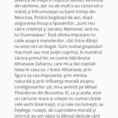
din vechime, dar nu de mult o au construit-o
măreţ şi înfrumuseţat cu banii trimişi din
Moscova, fiindcă bogătaşii de aici, după
asigu­rarea însuşi a lipovenilor, „sunt reci
către credinţă şi servesc Mamonei, iară nu
lui Dumnezeau”. Însă ultima imputare nu
cade asupra manolenilor, căci între dânşii
nu este nici un bogat. Sunt numai gospodari
mai mult sau mat puţin cuprinşi, în numărul
cărora primul loc se cu­vine bătrânului
Athanasie Zaharov, care mi-a dat ospitali­
tatea în casa sa. / Acest Athanasie, prin
figura sa cea impozantă, prin mintea
naturală şi prin influenţa morală asupra
coreligionarilor săi, mi-a amintit pe Mihail
Theodorov din Bucovina. El, ca şi acela, este
un cărturar mare şi citeşte nu numai cărţile
cele vechi bisericeşti, ci şi cele noi lumeşti, se
înţelege, ruseşti, de cuprindere morală şi
istorică; eu am văzut la dânsul destule cărţi