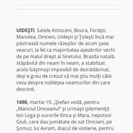
UIDEŞTI
. Satele Antoceni, Boura, Forăşti,
Manolea, Oniceni, Uideşti şi Ţoleşti încă mai
păstrează numele răzeşilor de acum şase
veacuri, la fel ca majoritatea aşezărilor vechi
de pe malul drept al Siretului. Brazda natală,
stăpânită din neam în neam, a stabilizat
acolo băştinaşi imposibil de dezrădăcinat,
deşi e greu de crezut că mai ştiu mulţi câte
ceva despre nobleţea neamurilor din care
descind.
1490,
martie 15: „Ştefan vodă, pentru
„Manciul Oniceanul” şi urmaşii (plemeniţi)
Ion Loga şi surorile Ilinca şi Mara, nepotovi
Giuli, care dau jumătate de sat Oniciani, pe
Şomuz, lui Avram, diacul de vistierie, pentru