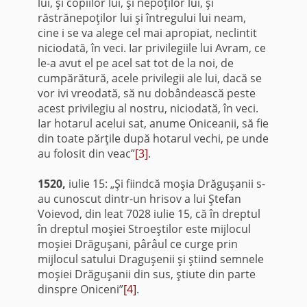
lui, şi copiilor lui, şi nepoţilor lui, şi
răstrănepoţilor lui şi întregului lui neam,
cine i se va alege cel mai apropiat, neclintit
niciodată, în veci. Iar privilegiile lui Avram, ce
le-a avut el pe acel sat tot de la noi, de
cumpărătură, acele privilegii ale lui, dacă se
vor ivi vreodată, să nu dobândească peste
acest privilegiu al nostru, niciodată, în veci.
Iar hotarul acelui sat, anume Oniceanii, să fie
din toate părţile după hotarul vechi, pe unde
au folosit din veac”
[3]
.
1520,
iulie 15: „Şi fiindcă moşia Drăguşanii s-
au cunoscut dintr-un hrisov a lui Ştefan
Voievod, din leat 7028 iulie 15, că în dreptul
în dreptul moşiei Stroeştilor este mijlocul
moşiei Drăguşani, pârâul ce curge prin
mijlocul satului Draguşenii şi ştiind semnele
moşiei Drăguşanii din sus, ştiute din parte
dinspre Oniceni”
[4]
.