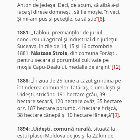
Anton de Jedeşa. Deci, de acum, să aibă a-şi
face şi direse domneşti, să fie moşie, în veci.
Şi mi-am pus şi peceţile, ca să ştie”
[8]
.
1881:
„Tabloul premianţilor de juriul
concursului agricol şi industrial din judeţul
Suceava, în zile de 14, 15 şi 16 octombrie
1881:
Năstase Stroia
, din comuna Forăşti,
pentru secara şi porumbul cultivate pe
moşia Capu-Dealului, medalie de argint”
[12]
.
1888:
„În ziua de 26 Iunie a căzut grindina pe
întinderea comunelor Tătăraş, Ciumuleşti şi
Uideşti, stricând 191 hectare grâu, 39
hectare secară, 120 hectare ovăz, 35 hectare
orz, 187 hectare porumb, 4 hectare hrişcă,
38 hectare cânepă şi 10 hectare fâneaţă”
[9]
.
1894:
„
Uideşti,
comună rurală
, situată la
estul plasei Moldova de jos şi la 22 km de