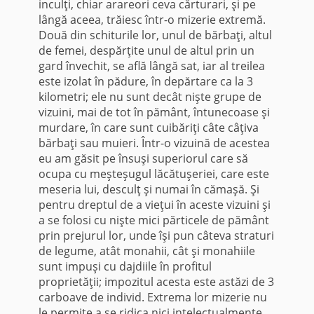
inculţi, chiar arareori ceva căr­turari, şi pe
lângă aceea, trăiesc într-o mizerie extremă.
Două din schiturile lor, unul de bărbaţi, altul
de femei, despărţite unul de altul prin un
gard învechit, se află lângă sat, iar al treilea
este izolat în pădure, în depăr­tare ca la 3
kilometri; ele nu sunt decât nişte grupe de
vizuini, mai de tot în pământ, întunecoase şi
murdare, în care sunt cuibăriţi câte câţiva
băr­baţi sau muieri. Într-o vizuină de acestea
eu am găsit pe însuşi superiorul care să
ocupa cu meşteşugul lăcătuşeriei, care este
meseria lui, desculţ şi nu­mai în cămaşă. Şi
pentru drep­tul de a vieţui în aceste vizuini şi
a se folosi cu nişte mici părticele de pământ
prin prejurul lor, unde îşi pun câteva stra­turi
de legume, atât monahii, cât şi monahiile
sunt impuşi cu dajdiile în profitul
proprietăţii; impozitul acesta este astăzi de 3
carboave de individ. Extrema lor mizerie nu
le permite a se ridica nici intelectualmente,