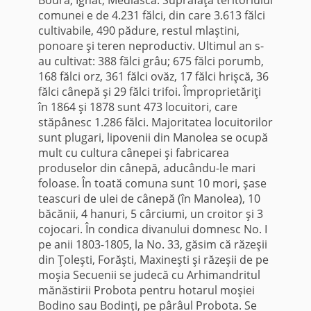
comunei e de 4.231 fălci, din care 3.613 fălci
cultivabile, 490 pădure, restul mlaştini,
ponoare şi teren neproductiv. Ultimul an s-
au cultivat: 388 fălci grâu; 675 fălci porumb,
168 fălci orz, 361 fălci ovăz, 17 fălci hrişcă, 36
fălci cânepă şi 29 fălci trifoi. Împroprietăriţi
în 1864 şi 1878 sunt 473 locuitori, care
stăpânesc 1.286 fălci. Majoritatea locuitorilor
sunt plugari, lipovenii din Manolea se ocupă
mult cu cultura cânepei şi fabricarea
produselor din cânepă, aducându-le mari
foloase. În toată comuna sunt 10 mori, şase
teascuri de ulei de cânepă (în Manolea), 10
băcănii, 4 hanuri, 5 cârciumi, un croitor şi 3
cojocari. În condica divanului dom­nesc No. I
pe anii 1803-1805, la No. 33, găsim că răzeşii
din Ţoleşti, Forăşti, Maxineşti şi răzeşii de pe
moşia Secuenii se judecă cu Arhimandritul
mănăstirii Probota pentru hotarul moşiei
Bodino sau Bodinţi, pe pârâul Probota. Se