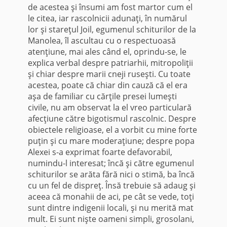
de acestea şi însumi am fost martor cum el
le citea, iar rascolnicii adunaţi, în numărul
lor şi stareţul Joil, egu­menul schiturilor de la
Manolea, îl ascultau cu o respectuoasă
atenţiune, mai ales când el, oprindu-se, le
explica verbal des­pre patriarhii, mitropoliţii
şi chiar despre marii cneji ruseşti. Cu toate
acestea, poate că chiar din cauză că el era
aşa de familiar cu cărţile presei lumeşti
civile, nu am observat la el vreo particulară
afecţiune către bigotismul rascolnic. Despre
obiectele religioase, el a vor­bit cu mine forte
puţin şi cu mare moderaţiune; despre popa
Alexei s-a exprimat foarte defavorabil,
numindu-l interesat; încă şi către egumenul
schiturilor se arăta fără nici o stimă, ba încă
cu un fel de dispreţ. Însă trebuie să adaug şi
aceea că monahii de aci, pe cât se vede, toţi
sunt dintre indigenii locali, şi nu merită mat
mult. Ei sunt nişte oameni simpli, grosolani,