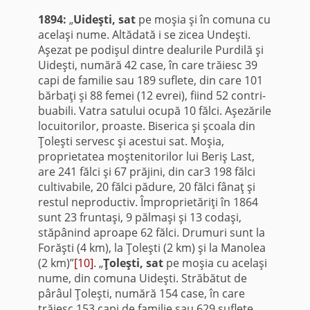
1894:
„
U
ideşti, sat
pe moşia şi în comuna cu
acelaşi nume. Altădată i se zicea Undeşti.
Aşezat pe podişul dintre dealurile Purdilă şi
Uideşti, numără 42 case, în care trăiesc 39
capi de familie sau 189 suflete, din care 101
bărbaţi şi 88 fe­mei (12 evrei), fiind 52 contri­
buabili. Vatra satului ocupă 10 fălci. Aşezările
locuitorilor, proaste. Biserica şi şcoala din
Ţoleşti servesc şi acestui sat. Moşia,
proprietatea moştenitorilor lui Beriş Last,
are 241 fălci şi 67 prăjini, din car3 198 fălci
cultivabile, 20 fălci pădure, 20 fălci fânaţ şi
restul neproductiv. Împroprietăriţi în 1864
sunt 23 fruntaşi, 9 pălmaşi şi 13 codaşi,
stăpânind aproape 62 fălci. Drumuri sunt la
Forăşti (4 km), la Ţoleşti (2 km) şi la Manolea
(2 km)”
[10]
. „
Ţoleşti, sat
pe moşia cu acelaşi
nume, din comuna Uideşti. Străbătut de
pârâul Ţoleşti, numără 154 case, în care
trăiesc 153 capi de familie sau 629 suflete,