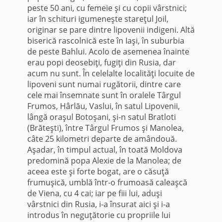
peste 50 ani, cu femeie şi cu copii vârstnici;
iar în schituri igumeneşte stareţul Joil,
originar se pare din­tre lipovenii indigeni. Altă
bi­serică rascolnică este în Iaşi, în suburbia
de peste Bahlui. Acolo de asemenea înainte
erau popi deosebiţi, fugiţi din Rusia, dar
acum nu sunt. În celelalte lo­calităţi locuite de
lipoveni sunt numai rugătorii, dintre care
cele mai însemnate sunt în ora­lele Târgul
Frumos, Hârlău, Vaslui, în satul Lipovenii,
lângă oraşul Botoşani, şi-n satul Bratloti
(Brăteşti), între Târgul Frumos şi Manolea,
câte 25 kilometri departe de amândouă.
Aşadar, în timpul actual, în toată Mol­dova
predomină popa Alexie de la Manolea; de
aceea este şi forte bogat, are o căsuţă
frumuşică, umblă într-o frumoasă caleaşcă
de Viena, cu 4 cai; iar pe fiii lui, aduşi
vârstnici din Rusia, i-a însurat aici şi i-a
introdus în neguţătorie cu propriile lui