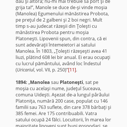
dau şi altora; nu-mi mai trebuie să port şi de
grija ta!”, Manole se duce de-şi vinde moşia
(Manolea) Egumenului mănăstirea Probota,
pe preţul de 2 galbeni şi 2 boi negri. Mult
timp s-au judecat răzeşii din Ţoleşti cu
mănăstirea Probota pentru moşia
Platoneşti. Lipovenii spun, din contra, că ei
sunt adevăraţii întemeietori ai satului
Manolea. În 1803, „Ţoleşti răzeşeşti avea 41
liuzi, plătind 608 lei bir anual. Ei erau ocupaţi
cu lucrul pământului, având loc îndestul
(
Uricariul
, vol. VII, p. 250)”
[11]
.
1894:
„
Manolea
sau
Platoneşti
, sat pe
moşia cu acelaşi nume, judeţul Suceava,
comuna Uideşti. Aşezat de-a lungul pârâului
Platoniţa, numără 200 case, populat cu 146
familii sau 763 suflete, din care 378 bărbaţi şi
385 femei. Are 175 contribuabili. Vatra
satului ocupă 24 fălci. Locuitorii, în marea lor
majoritate lipoveni sunt buni gospodari, se