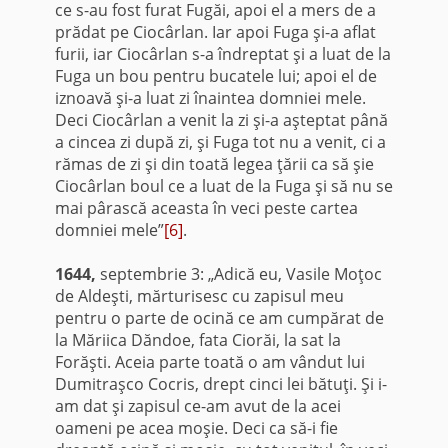
ce s-au fost furat Fugăi, apoi el a mers de a
prădat pe Ciocârlan. Iar apoi Fuga şi-a aflat
furii, iar Ciocârlan s-a îndreptat şi a luat de la
Fuga un bou pentru bucatele lui; apoi el de
iznoavă şi-a luat zi înaintea domniei mele.
Deci Ciocârlan a venit la zi şi-a aşteptat până
a cincea zi după zi, şi Fuga tot nu a venit, ci a
rămas de zi şi din toată legea ţării ca să şie
Ciocârlan boul ce a luat de la Fuga şi să nu se
mai pârască aceasta în veci peste cartea
domniei mele”
[6]
.
1644,
septembrie 3: „Adică eu, Vasile Moţoc
de Aldeşti, mărturisesc cu zapisul meu
pentru o parte de ocină ce am cumpărat de
la Măriica Dăndoe, fata Ciorăi, la sat la
Forăşti. Aceia parte toată o am vândut lui
Dumitraşco Cocris, drept cinci lei bătuţi. Şi i-
am dat şi zapisul ce-am avut de la acei
oameni pe acea moşie. Deci ca să-i fie