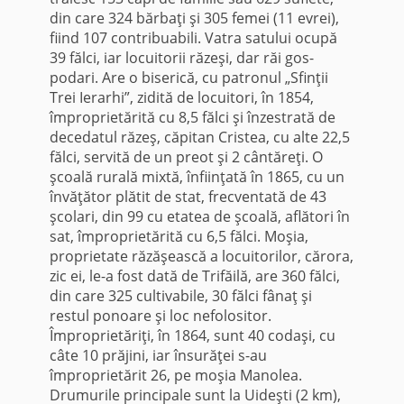
din care 324 bărbaţi şi 305 femei (11 evrei),
fiind 107 contribuabili. Vatra satului ocupă
39 fălci, iar locuitorii răzeşi, dar răi gos­
podari. Are o biserică, cu patronul „Sfinţii
Trei Ierarhi”, zidită de locuitori, în 1854,
împroprietărită cu 8,5 fălci şi înzestrată de
decedatul răzeş, căpitan Cristea, cu alte 22,5
fălci, servită de un preot şi 2 cântăreţi. O
şcoală rurală mixtă, înfiin­ţată în 1865, cu un
învăţător plătit de stat, frecventată de 43
şcolari, din 99 cu etatea de şcoală, aflători în
sat, împroprie­tărită cu 6,5 fălci. Moşia,
proprietate răzăşească a locuitorilor, cărora,
zic ei, le-a fost dată de Trifăilă, are 360 fălci,
din care 325 cultivabile, 30 fălci fânaţ şi
restul ponoare şi loc nefolositor.
Împroprietăriţi, în 1864, sunt 40 codaşi, cu
câte 10 prăjini, iar însurăţei s-au
împroprietărit 26, pe moşia Manolea.
Drumurile principale sunt la Uideşti (2 km),