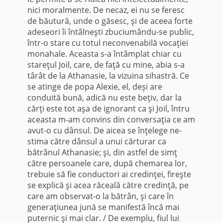
nici moralmente. De necaz, ei nu se feresc
de băutură, unde o găsesc, şi de aceea forte
adeseori îi întâl­neşti zbuciumându-se public,
într-o stare cu totul neconvena­bilă vocaţiei
monahale. Aceasta s-a întâmplat chiar cu
stareţul Joil, care, de faţă cu mine, abia s-a
târât de la Athanasie, la vizuina sihastră. Ce
se atinge de popa Alexie, el, deşi are
conduită bună, adică nu este beţiv, dar la
cărţi este tot aşa de ignorant ca şi Joil, întru
aceasta m-am convins din con­versaţia ce am
avut-o cu dânsul. De aicea se înţelege ne-
stima către dânsul a unui cărturar ca
bătrânul Athanasie; şi, din ast­fel de simţ
către persoanele care, după chemarea lor,
trebuie să fie conductori ai credinţei, fireşte
se explică şi acea răceală către credinţă, pe
care am observat-o la bătrân, şi care în
generaţiunea jună se manifestă încă mai
puternic şi mai clar. / De exemplu, fiul lui