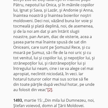
Pătru, nepotul lui Onica, şi în mâinile copiilor
lui, Ignat şi Sava, şi Lazăr, şi Andonie şi Anna,
înaintea noastră şi înaintea boierilor noştri
moldoveni. Deci noi, văzând buna lor voie şi
tocmeală şi plată deplină, noi, de asemenea,
şi de la noi am dat şi am întărit slugii
noastre, pan Avram, diac de visterie, acea a
şasea parte mai înainte spusă de sat din
Oniceani, care sunt pe Şomuzul Rece, şi cu
moară pe Şumuz, să-i fíe de la noi uric şi cu
tot venitul, lui şi copiilor lui, şi nepoţilor lui, şi
strănepoţilor lui, şi răstrănepoţilor lui şi
întregului lui neam, cine i se va alege cel mai
apropiat, neclintit niciodată, în veci. Iar
hotarul tuturor celor mai sus scrise să fie
din toate părţile după vechiul hotar, pe unde
au folosit din veac”
[2]
.
1493,
martie 15: „Din mila lui Dumnezeu, noi,
Ştefan voievod, domn al Ţării Moldovei.