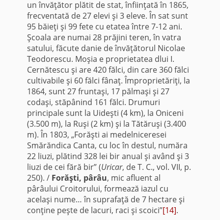
un învăţător plătit de stat, înfiinţată în 1865,
frecventată de 27 elevi şi 3 eleve. În sat sunt
95 băieţi şi 99 fete cu etatea între 7-12 ani.
Şcoala are numai 28 prăjini teren, în vatra
satului, făcute danie de învăţătorul Nicolae
Teodorescu. Moşia e proprietatea dlui I.
Cernătescu şi are 420 fălci, din care 360 fălci
cultivabile şi 60 fălci fânaţ. Împroprietăriţi, la
1864, sunt 27 fruntaşi, 17 pălmaşi şi 27
codaşi, stăpânind 161 fălci. Drumuri
principale sunt la Uideşti (4 km), la Oniceni
(3.500 m), la Ruşi (2 km) şi la Tătăruşi (3.400
m). În 1803, „Forăşti ai medelniceresei
Smărăndica Canta, cu loc în destul, număra
22 liuzi, plă­tind 328 lei bir anual şi având şi 3
liuzi de cei fără bir” (
Uricar
, de T. C., vol. VII, p.
250). /
Forăşti, pârâu
, mic afluent al
pârâului Croitorului, formează iazul cu
acelaşi nume… în suprafaţă de 7 hectare şi
conţine peşte de lacuri, raci şi scoici”
[14]
.