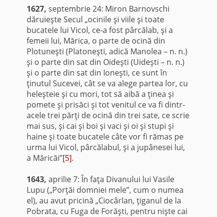
1627,
septembrie 24: Miron Barnovschi
dăruieşte Secul „ocinile şi viile şi toate
bucatele lui Vicol, ce-a fost pârcălab, şi a
femeii lui, Mărica, o parte de ocină din
Plotuneşti (Platoneşti, adică Manolea – n. n.)
şi o parte din sat din Oideşti (Uideşti – n. n.)
şi o parte din sat din Ioneşti, ce sunt în
ţinutul Sucevei, cât se va alege partea lor, cu
heleşteie şi cu mori, tot să aibă a ţinea şi
pomete şi prisăci şi tot venitul ce va fi dintr-
acele trei părţi de ocină din trei sate, ce scrie
mai sus, şi cai şi boi şi vaci şi oi şi stupi şi
haine şi toate bucatele câte vor fi rămas pe
urma lui Vicol, pârcălabul, şi a jupânesei lui,
a Măricăi”
[5]
.
1643,
aprilie 7: În faţa Divanului lui Vasile
Lupu („Porţăi domniei mele”, cum o numea
el), au avut pricină „Ciocârlan, ţiganul de la
Pobrata, cu Fuga de Forăşti, pentru nişte cai