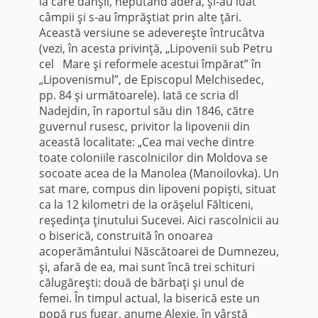
la care dânşii, neputând adera, şi-au luat
câmpii şi s-au împrăştiat prin alte ţări.
Această versiune se adevereşte întrucâtva
(vezi, în acesta privinţă, „Lipovenii sub Petru
cel Mare şi reformele acestui împărat” în
„Lipove­nismul”, de Episcopul Melchisedec,
pp. 84 şi următoarele). Iată ce scria dl
Nadejdin, în raportul său din 1846, către
guvernul rusesc, privitor la lipovenii din
această localitate: „Cea mai veche dintre
toate coloniile rascolnicilor din Moldova se
socoate acea de la Manolea (Manoilovka). Un
sat mare, compus din lipoveni popişti, situat
ca la 12 kilometri de la orăşelul Fălticeni,
reşe­dinţa ţinutului Sucevei. Aici rascolnicii au
o biserică, con­struită în onoarea
acoperământului Născătoarei de Dumnezeu,
şi, afară de ea, mai sunt încă trei schituri
călugăreşti: două de bărbaţi şi unul de
femei. În timpul actual, la biserică este un
popă rus fugar, anume Alexie, în vârstă