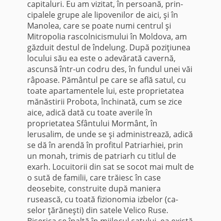
capitaluri. Eu am vizitat, în persoană, prin­
cipalele grupe ale lipovenilor de aici, şi în
Manolea, care se poate numi centrul şi
Mitropolia rascolnicismului în Moldova, am
găzduit destul de îndelung. După poziţiunea
locului său ea este o adevărată cavernă,
ascunsă într-un codru des, în fundul unei văi
râpoase. Pământul pe care se află satul, cu
toate apartamentele lui, este proprietatea
mănăstirii Probota, închinată, cum se zice
aice, adică dată cu toate averile în
proprietatea Sfântului Mormânt, în
Ierusalim, de unde se şi ad­ministrează, adică
se dă în arendă în profitul Patriarhiei, prin
un monah, trimis de pa­triarh cu titlul de
exarh. Locuitorii din sat se socot mai mult de
o sută de familii, care trăiesc în case
deosebite, con­struite după maniera
rusească, cu toată fizionomia izbelor (ca­
selor ţărăneşti) din satele Velico Ruse.
Biserica se înalţă în mijlocul satului, ea există