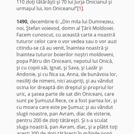
110 zloţi tătărăşti şi 70 lui Jurja Onicianul şi
urmaşul lui, Ion Oniceanul”
[1]
.
1490,
decembrie 6: „Din mila lui Dumnezeu,
noi, Ştefan voievod, domn al Ţării Moldovei.
Facem cunoscut, cu această carte a noastră
tuturor celor care o vor vedea sau o vor auzi
citindu-se că au venit, înaintea noastră şi
înaintea tuturor boierilor noştri moldoveni,
popa Pătru din Oniceani, nepotul lui Onică,
şi cu copiii săi, Ignat, şi Sava, şi Lazăr şi
Andonie, şi cu fiica sa, Anna, de bunăvoia lor,
nesiliţi de nimeni, nici asupriţi, şi au vândut
ocina lor dreaptă din dreptul şi propriul lor
uric, a şasea parte de sat din Oniceani, care
sunt pe Şumuzul Rece, ce a fost partea lor, şi
cu moara care este pe Şumuz; şi au vândut
slugii noastre, pan Avram, diac de visterie,
pentru 200 de zloţi tătăreşti. Şi s-a sculat
sluga noastră, pan Avram, diac, şi a plătit toţi
aceşti 200 de zloţi tătăreşti în mâinile popii