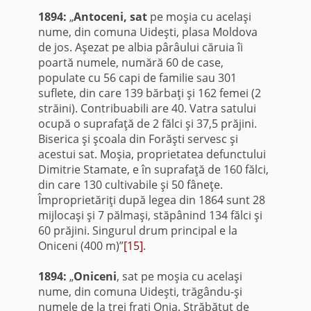
1894:
„
Antoceni, sat
pe moşia cu acelaşi
nume, din comuna Uideşti, plasa Moldova
de jos. Aşezat pe albia pârâului căruia îi
poartă numele, numără 60 de case,
populate cu 56 capi de familie sau 301
suflete, din care 139 bărbaţi şi 162 femei (2
străini). Contribuabili are 40. Vatra satului
ocupă o suprafaţă de 2 fălci şi 37,5 prăjini.
Biserica şi şcoala din Forăşti servesc şi
acestui sat. Moşia, proprietatea defunctului
Dimitrie Stamate, e în suprafaţă de 160 fălci,
din care 130 cultivabile şi 50 fâneţe.
Împroprietăriţi după legea din 1864 sunt 28
mijlocaşi şi 7 pălmaşi, stăpânind 134 fălci şi
60 prăjini. Singurul drum principal e la
Oniceni (400 m)”
[15]
.
1894:
„
Oniceni
, sat pe moşia cu acelaşi
nume, din comuna Uideşti, trăgându-şi
numele de la trei fraţi Onia. Străbătut de