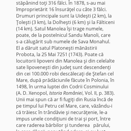
stăpânind toţi 316 fălci. În 1878, s-au mai
împroprietărit 16 în­surăţel cu câte 3 fălci.
Drumuri principale sunt la Uideşti (2 km), la
Ţoleşti (3 km), la Dolheşti (6 km) şi la Fălticeni
(14 km). Satul Manolea îşi trage nu­mele,
poate, de la postelnicul Sandu Manoli, care
s-a călugărit sub numele de Sava Monahul.
El a dăruit satul Platoneşti mănăstirii
Probota, la 25 Mai 7251 (1743). Poate că
locuitorii lipoveni din Manolea şi din celelalte
sate lipoveneşti din judeţ sunt descendenţi
din cei 100.000 robi descălecaţi de Ştefan cel
Mare, după prădăciunile făcute în Polonia, în
1498, în urma luptei din Codrii Cosminului
(A. D. Xenopol,
Istoria României
, Vol. II, p. 383).
Unii mai spun că ar fi fugiţi din Rusia încă de
pe timpul lui Petru cel Mare, care, văzându-i
că trăiesc în trândăvie şi necurăţenie, le-a
impus unele condiţiuni de trai şi port, între
care raderea bărbilor şi tunderea părului,