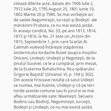
citează diferite acte, datate din 7906 Iulie 2,
7912 Iulie 20, 1795 August 25, 1801 Iunie 10,
1802 Martie 20 şi 7980. Se mai vorbeşte aci
de sa­tele Negomireşti, Iurceşti şi Bodeşti ale
mănăstirii Probota, ce nu mai există astăzi.
În aceiaşi condică, No. 53, pe anii 1813, 1814,
1815 şi 1816, la No. 21 este un „hrisov din
1815, Septembrie 1, prin care Scarlat Al.
Calimah voievod întăreşte stăpânirea
vistiernicului Iordache Ruset asupra moşiilor
Oniceni, Lindeşti, Undeşti şi Negoteşti, de la
ţinutul Sucevei, ce le-a cumpărat, prin mezat,
de la Ecaterina Buhalschina, fiica spătarului
Grigorie Başotă” (
Uricariul
, VI, p. 194 şi 302).
Din aceste hrisoave rezultă că satul Uideşti
se numea, mai înainte, Undeşti şi că pe teri­
toriile acestei comune sau în jurul ei se mai
aflau următoarele sate: Maxineşti, Secueni,
Bodino sau Bodinţi, Negomireşti, Iurceşti,
Bodeşti şi Lindieşti, ce nu mai există astăzi.