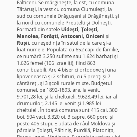
Fălticeni. Se mărgineşte, la est, cu comuna
Tătăruşi, la vest cu comuna Ciumuleşti, la
sud cu comunele Drăguşeni şi Drăgăneşti, şi
la nord cu comunele Preutelti şi Dolheşti.
Formată din satele
Uideşti, Ţoleşti,
Manolea, Forăşti, Antoceni, Oniceni
şi
Ruşii
, cu re­şedinţa în satul de la care şi-a
luat numele. Populată cu 652 capi de fa­milie,
ce numără 3.250 suflete sau 1.624 bărbaţi şi
1.626 femei (106 izraeliţi), fiind 863
contribuabili. Are 4 biserici ortodoxe şi una
lipovenească şi 2 schituri, cu 5 preoţi şi 7
cântăreţi, şi 3 şcoli rurale mixte. Budgetul
comunei, pe 1892-1893, are, la venit,
9.701,28 lei, şi la cheltuieli, 9.628,49 lei, iar al
drumurilor, 2.145 lei venit şi 1.985 lei
cheltuieli. În toată comuna sunt 415 cai, 300
boi, 504 vaci, 3.320 oi, 3 capre, 660 porci şi
peste 406 stupi. E udată de râul Moldova şi
pâraiele Ţoleşti, Păltiniş, Purdilă, Platoniţa,
Boura, Ignat, Mediasca. Suprafaţa teritoriului