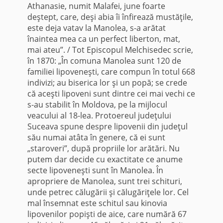
Athanasie, numit Malafei, june foarte
deştept, care, deşi abia îi înfirează mustăţile,
este deja vatav la Manolea, s-a arătat
înaintea mea ca un perfect liberton, mat,
mai ateu”. / Tot Episcopul Melchisedec scrie,
în 1870: „În comuna Manolea sunt 120 de
familiei lipoveneşti, care compun în totul 668
indivizi; au biserica lor şi un popă; se crede
că aceşti lipoveni sunt dintre cei mai vechi ce
s-au stabilit în Moldova, pe la mij­locul
veacului al 18-lea. Protoereul judeţului
Suceava spune despre lipovenii din judeţul
său numai atâta în genere, că ei sunt
„staroveri”, după propriile lor arătări. Nu
putem dar de­cide cu exactitate ce anume
secte lipoveneşti sunt în Manolea. În
apropriere de Manolea, sunt trei schituri,
unde petrec călu­gării şi călugăriţele lor. Cel
mal însemnat este schitul sau kinovia
lipovenilor popişti de aice, care numără 67