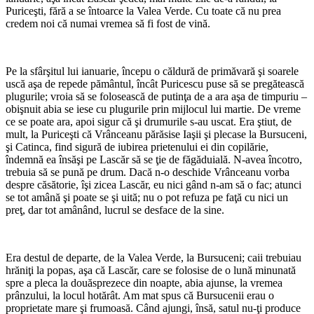
Puriceşti, fără a se întoarce la Valea Verde. Cu toate că nu prea
credem noi că numai vremea să fi fost de vină.
Pe la sfârşitul lui ianuarie, începu o căldură de primăvară şi soarele
uscă aşa de repede pământul, încât Puricescu puse să se pregătească
plugurile; vroia să se folosească de putinţa de a ara aşa de timpuriu –
obişnuit abia se iese cu plugurile prin mijlocul lui martie. De vreme
ce se poate ara, apoi sigur că şi drumurile s-au uscat. Era ştiut, de
mult, la Puriceşti că Vrânceanu părăsise Iaşii şi plecase la Bursuceni,
şi Catinca, find sigură de iubirea prietenului ei din copilărie,
îndemnă ea însăşi pe Lascăr să se ţie de făgăduială. N-avea încotro,
trebuia să se pună pe drum. Dacă n-o deschide Vrânceanu vorba
despre căsătorie, îşi zicea Lascăr, eu nici gând n-am să o fac; atunci
se tot amână şi poate se şi uită; nu o pot refuza pe faţă cu nici un
preţ, dar tot amânând, lucrul se desface de la sine.
Era destul de departe, de la Valea Verde, la Bursuceni; caii trebuiau
hrăniţi la popas, aşa că Lascăr, care se folosise de o lună minunată
spre a pleca la douăsprezece din noapte, abia ajunse, la vremea
prânzului, la locul hotărât. Am mat spus că Bursucenii erau o
proprietate mare şi frumoasă. Când ajungi, însă, satul nu-ţi produce