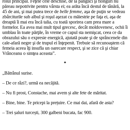
rolul principal. Feţele cele deschise, de la panglici şi fionguri nu
păreau nepotrivite pentru vârsta ei; ea arăta încă destul de tânără, la
45 de ani, şi mai putea trece de
belle femme
, aşa de puţin se vedeau
zbârciturile sub albul şi roşul aşezat cu măiestrie pe faţa ei, aşa de
dreaptă îi mai era încă talia, cu toată sporirea cam prea mare a
formelor. Ea avea mai mult tipul grecesc, decât moldovenesc, ochii îi
umblau în toate părţile, în vreme ce capul sta nemişcat, ceea ce da
obrazului său o expresie energică, ajutată poate şi de sprâncenele din
cale-afară negre şi de trupul ei înţepenit. Trebuie să recunoaştem că
femeia aceea îţi insufla un oarecare respect, şi se zice că şi chiar
Vrânceanu o simţea aceasta”.
*
„Bătrânul surise.
– De ce râzi?, urmă ea necăjită.
– Nu fi prost, Constache, mai avem și alte fete de măritat.
– Bine, bine. Te pricepi la prețuire. Ce mai dai, afară de asta?
– Trei șaluri turcești, 300 galbeni bucata, fac 900.