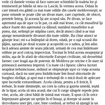
vede că damele vroiau să face oarecare schimbări în toaleta lor şi
trimiseseră pe bătrân să stea cu Lascăr, în vremea aceea. Odaia în
care intrară era gătită ca mai toate odăile din casele moldoveneşti; se
pune oriunde se poate câte un divan mare, care cuprinde, de obicei,
peretele întreg. Şi aceasta îşi are scopul său. Pe divan, se face
aşternutul aşa de uşor ca în pat, cu atât mai lesne, cu cât musafirul îşi
aduce foarte des aşternutul cu dânsul; numărul musafirilor n-ar
putea, dar, nelinişti pe stăpâna casei, decât atunci când n-ar mai
ajunge nenumăratele divanuri din toate odăile. Ba chiar atunci se
găseşte leac; mi s-a întâmplat să dorm, odată, pe o uşă scoasă din
ţâţâni, aşezată pe două scaune şi acoperită cu o saltea, şi îmi aduc
încă adesea aminte de seara plăcută, urmată de cea mai întăritoare
odihne pe acel culcuş improvizat. Tocmai în felul acesta neaşteptat şi
străin, aşa de în afară de obiceiurile Europei civilizate, stă deosebitul
farmec care leagă aşa de puternic de Moldova pe oricine e în stare să
primească asemenea impresii. Cu toate că-i lipsesc câteva lucruri
neapărat trebuincioase, străinul se obişnuieşte uşor cu viaţa aceasta
curioasă, dacă nu sunt prea înrădăcinate într-însul obiceiurile de
burghez răsfăţat, şi apoi mai e trebuinţă de o mică doză de aplecare
spre lucrurile extraordinare. Acela căruia, pentru a fi fericit, îi
trebuie, în toate dimineţile, un corn la cafea şi gazeta umedă, ieşită
de la tipar, acela să stea acasă; dar cui îi curge sângele repede prin
vine, acela, ale cărui bătăi de inimă mai vioaie, îi spun că în orice
împrejurare găseşte un sprijin în el însuşi, şi doreşte să asiste la
dezvoltarea unei ţări, care, bine condusă, ar trebui să ajungă la un