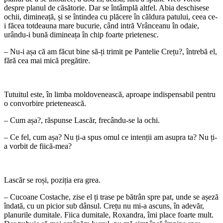
despre planul de căsătorie. Dar se întâmplă altfel. Abia deschisese
ochii, dimineață, și se întindea cu plăcere în căldura patului, ceea ce-
i făcea totdeauna mare bucurie, când intră Vrânceanu în odaie,
urându-i bună dimineața în chip foarte prietenesc.
– Nu-i așa că am făcut bine să-ți trimit pe Pantelie Crețu?, întrebă el,
fără cea mai mică pregătire.
Tutuitul este, în limba moldovenească, aproape indispensabil pentru
o convorbire prietenească.
– Cum așa?, răspunse Lascăr, frecându-se la ochi.
– Ce fel, cum așa? Nu ți-a spus omul ce intenții am asupra ta? Nu ți-
a vorbit de fiică-mea?
Lascăr se roși, poziția era grea.
– Cucoane Costache, zise el ți trase pe bătrân spre pat, unde se așeză
îndată, cu un picior sub dânsul. Crețu nu mi-a ascuns, în adevăr,
planurile dumitale. Fiica dumitale, Roxandra, îmi place foarte mult.