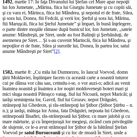
1492
, martie 17: În faţa Divanului lui Ştefan cel Mare apar nepoţii
lui Ion Jumetate, „Mărina, fiica lui Giurgiu Jumetate şi cu copiii săi,
şi cu vara ei, Mărinca, fiica lui Mândrea, şi nepotul ei de frate, Silea,
şi sora lui, Donea, fiii Fedcăi, şi verii lor, Şteful şi sora lui, Mărina,
fiii Maruşcăi, fiica lui Şteful Jumetate” şi împart, în bună înţelegere,
o parte dintre moşiile rămase după bunicul lor, Ion Jumetate, „satele
anume: Mândreşti, pe Siret, unde au fost Balinţii şi Şerbănăuţi, de
asemenea pe Siret… Şi s-au cuvenit Marincăi, fiica lui Mândrea, şi
nepoţilor ei de frate, Silea şi surorile lui, Donea, în partea lor, satul
anume Mândreşti pe Siret”
[2]
.
1582,
martie 8: „Cu mila lui Dumnezeu, Io Iancul Voevod, domn
ţării Moldaviei, înştiinţare facem cu această carte a noastră tuturor
cui pe dânsa vor căta sau, cetindu-i-se, o vor auzi-o; adică au venit
înaintea noastră şi îna­intea a lor noştri moldoveneşti boieri mari şi
mici sluga noastră Pătraşco vatag, fiul lui Nicoară, nepot Maricăi; şi
iarăşi seminţenia lor, Gavril, fiul lui Grozav, nepot Drăgulei,
strănepoţi lui Ghedeon, şi răs-strănepoţi lui Ştibor (Ştibor Ştirbu – n.
n.); şi iarăşi, mătuşa lor Anna, fata Drăgulei, ne­poata lui Ghedeon,
strănepoată Ilisaftei, răs-strănepoată lui Ştibor, cu mare jalobă şi cu
mare mărturie, şi cu împrejuraşii lor megieşi, zicând cum privilegiile
de slujenie, ce le-a avut strămoşul lor Ştibor de la bătrânul Ştefan
Voevod pe
satul Bursuceanii
şi cu loc de moară în Si­ret, unde a