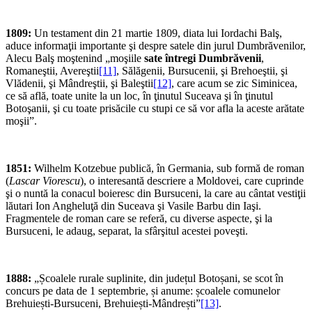
1809:
Un testament din 21 martie 1809, diata lui Iordachi Balş,
aduce informaţii importante şi despre satele din jurul Dumbrăvenilor,
Alecu Balş moştenind „moşiile
sate întregi Dumbrăvenii
,
Romane­ştii, Avereştii
[11]
, Sălăgenii, Bursucenii, şi Brehoeştii, şi
Vlădenii, şi Mândreştii, şi Baleştii
[12]
, care acum se zic Siminicea,
ce să află, toate unite la un loc, în ţinutul Suceava şi în ţinutul
Botoşanii, şi cu toate prisăcile cu stupi ce să vor afla la aceste arătate
moşii”.
1851:
Wilhelm Kotzebue publică, în Germania, sub formă de roman
(
Lascar Viorescu
), o interesantă descriere a Moldovei, care cuprinde
şi o nuntă la conacul boieresc din Bursuceni, la care au cântat vestiţii
lăutari Ion Angheluţă din Suceava şi Vasile Barbu din Iaşi.
Fragmentele de roman care se referă, cu diverse aspecte, şi la
Bursuceni, le adaug, separat, la sfârşitul acestei poveşti.
1888:
„Școalele rurale suplinite, din județul Botoșani, se scot în
concurs pe data de 1 septembrie, și anume: școalele comunelor
Brehuiești-Bursuceni, Brehuiești-Mândrești”
[13]
.