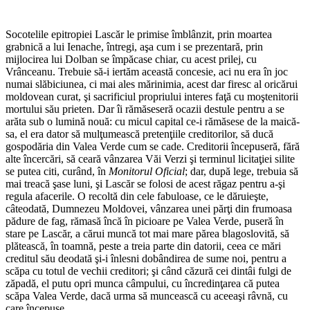
Socotelile epitropiei Lascăr le primise îmblânzit, prin moartea
grabnică a lui Ienache, întregi, aşa cum i se prezentară, prin
mijlocirea lui Dolban se împăcase chiar, cu acest prilej, cu
Vrânceanu. Trebuie să-i iertăm această concesie, aci nu era în joc
numai slăbiciunea, ci mai ales mărinimia, acest dar firesc al oricărui
moldovean curat, şi sacrificiul propriului interes faţă cu moştenitorii
mortului său prieten. Dar îi rămăseseră ocazii destule pentru a se
arăta sub o lumină nouă: cu micul capital ce-i rămăsese de la maică-
sa, el era dator să mulţumească pretenţiile creditorilor, să ducă
gospodăria din Valea Verde cum se cade. Creditorii începuseră, fără
alte încercări, să ceară vânzarea Văi Verzi şi terminul licitaţiei silite
se putea citi, curând, în
Monitorul Oficial
; dar, după lege, trebuia să
mai treacă şase luni, şi Lascăr se folosi de acest răgaz pentru a-şi
regula afacerile. O recoltă din cele fabuloase, ce le dăruieşte,
câteodată, Dumnezeu Moldovei, vânzarea unei părţi din frumoasa
pădure de fag, rămasă încă în picioare pe Valea Verde, puseră în
stare pe Lascăr, a cărui muncă tot mai mare părea blagoslovită, să
plătească, în toamnă, peste a treia parte din datorii, ceea ce mări
creditul său deodată şi-i înlesni dobândirea de sume noi, pentru a
scăpa cu totul de vechii creditori; şi când căzură cei dintâi fulgi de
zăpadă, el putu opri munca câmpului, cu încredinţarea că putea
scăpa Valea Verde, dacă urma să muncească cu aceeaşi râvnă, cu
care începuse.