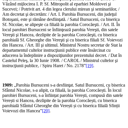
Văzând mijlocirea I. P. Sf. Mitropolit al eparhiei Moldovei şi
Sucevei; / Potrivit art. 4 din legea clerului mirean şi seminariilor, /
Am decretat şi decretăm: / Art. I. Parohia Bursuceni, din judeţul
Botoşani, este şi rămâne desfiinţată. / Satul Bursuceni, cu biserica
Sf. Nicolae, se alipeşte ca filială la parohia Corocăeşti. / Art. II. În
locul parohiei Bursuceni se înfiinţează parohia Vereşti, din satele
Vereşti şi Hancea, dezlipite de la parohia Corocăeşti, cu biserica
parohială Sf. Gheorghe din Vereşti şi cu biserica filiali Sf. Voievozi
din Hancea. / Art. III şi ultimul. Ministrul Nostru secretar de Stat la
departamentul cultelor instrucţiunii publice este însărcinat cu
aducerea la îndeplinire a dispoziţiunilor prezentului decret. / Dat în
Castelul Peleş, la 30 Iunie 1908. / CAROL / Ministrul cultelor şi
instrucţiunii publice, / Spiru Haret / No. 2178”
[19]
.
1909:
„Parohia Bursuceni s-a desfiinţat. Satul Bursuceni, cu biserica
Sfântul Nicolae, s-a alipit, ca filială, la parohia Corocăești. În locul
parohiei Bursuceni, s-a înființat parohia Verești, compusă din satele
Verești si Hancea, dezlipite de la parohia Corocăești, cu biserica
parohială Sfântul Gheorghe din Verești și cu biserica filială Sfinții
Voievozi din Hancea”
[20]
.