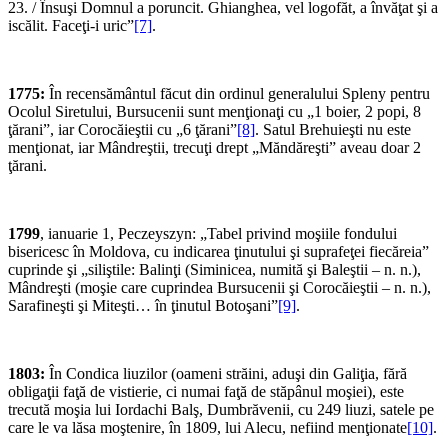
23. / Însuşi Domnul a poruncit. Ghianghea, vel logofăt, a învăţat şi a
iscălit. Faceţi-i uric”
[7]
.
1775:
În recensământul făcut din ordinul generalului Spleny pentru
Ocolul Siretului, Bursucenii sunt menţionaţi cu „1 boier, 2 popi, 8
ţărani”, iar Corocăieştii cu „6 ţărani”
[8]
. Satul Brehuieşti nu este
menţionat, iar Mândreştii, trecuţi drept „Măndăreşti” aveau doar 2
ţărani.
1799
, ianuarie 1, Peczeyszyn: „Tabel privind moşiile fondului
bisericesc în Moldova, cu indicarea ţinutului şi suprafeţei fiecăreia”
cuprinde şi „siliştile: Balinţi (Siminicea, numită şi Baleştii – n. n.),
Mândreşti (moşie care cuprindea Bursucenii şi Corocăieştii – n. n.),
Sarafineşti şi Miteşti… în ţinutul Botoşani”
[9]
.
1803:
În Condica liuzilor (oameni străini, aduşi din Galiţia, fără
obligaţii faţă de vistierie, ci numai faţă de stăpânul moşiei), este
trecută moşia lui Iordachi Balş, Dumbrăvenii, cu 249 liuzi, satele pe
care le va lăsa moştenire, în 1809, lui Alecu, nefiind menţionate
[10]
.