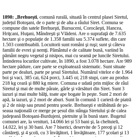
1898:
„
Brehueşti
, comună rurală, situată în centrul plasei Siretul,
județul Boto­şani, de o parte şi de alta a râului Siret. Comuna se
compune din sa­tele Brehueşti, Bursuceni, Corocăeşti, Hancea,
Hriţcani, Huţani, Mândreşti şi Vlădeni. Are o su­prafaţă de 7.635
hectare şi o populație de 1.358 familii sau 5.374 suflete, din care
1.503 contribuabili. Locuitorii sunt români şi ruşi; sunt şi câteva
familii de evrei şi nemţi. Pământul e de calitate bună, variind în
pământ negru vegetal şi nisipos, mai cu seamă pe luncile Siretului.
Întinderea locurilor cultivate, în 1890, a fost 3.078 hectare. Are 989
hectare pădure, care parte se exploatează sistematic. Sunt situate
parte pe dealuri, parte pe şesul Siretului. Numărul vitelor e de 1.964
boi şi vaci, 385 cai, 624 porci, 3.445 oi; 218 stupi, care au produs
218 kg ceară şi 880 kg miere. Comuna e udată prin mijloc de râul
Siretul şi mai de multe pâraie, gârle şi vărsături din Siret. Sunt 3
iazuri şi mai multe bălţi, toate ape bogate în peşte. Sunt 2 mori de
apă, la iazuri, şi 2 mori de aburi. Sunt în comună 1 carieră de piatră
şi 2 de nisip sau prund pentru şosele. Brehueşti e străbătută de şo­
seaua naţională ce merge pe şesul din stânga Siretului şi de calea
judeţeană Botoşani-Burdujeni, pietruite şi în bună stare. Bugetul
comunei are, la ve­nituri, 14.066 lei și 53 bani şi, la cheltuieli,
14.022, lei și 30 bani. Are 7 biserici, deservite de 5 preoţi şi 12
cântăreţi, şi 4 şcoli, cu 3 învăţători, 1 învăţă­toare, 177 şcolari şi 13