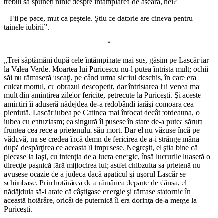
trebui să spuneți ninic despre întâmplarea de aseară, hei?
– Fii pe pace, mut ca peștele. Știu ce datorie are cineva pentru
tainele iubirii”.
*
„Trei săptămâni după cele întâmpinate mai sus, găsim pe Lascăr iar
la Valea Verde. Moartea lui Puricescu nu-l putea întrista mult; ochii
săi nu rămaseră uscaţi, pe când urma sicriul deschis, în care era
culcat mortul, cu obrazul descoperit, dar întristarea lui venea mai
mult din amintirea zilelor fericite, petrecute la Puriceşti. Şi aceste
amintiri îi aduseră nădejdea de-a redobândi iarăşi comoara cea
pierdută. Lascăr iubea pe Catinca mai înfocat decât totdeauna, o
iubea cu entuziasm; ea singură îl pusese în stare de-a putea săruta
fruntea cea rece a prietenului său mort. Dar el nu văzuse încă pe
văduvă, nu se credea încă demn de fericirea de a-i strânge mâna
după despărţirea ce aceasta îi impusese. Negreşit, el ştia bine că
plecase la Iaşi, cu intenţia de a lucra energic, însă lucrurile luaseră o
direcţie paşnică fără mijlocirea lui; astfel chibzuita sa prietenă nu
avusese ocazie de a judeca dacă apaticul şi uşorul Lascăr se
schimbase. Prin hotărârea de a rămânea departe de dânsa, el
nădăjduia să-i arate că câştigase energie şi rămase statornic în
această hotărâre, oricât de puternică îi era dorinţa de-a merge la
Puriceşti.