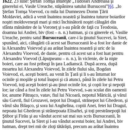
1622
, 23 iulie: Ştefan Tomşa întăreşte „Tudosiei Andreiasa şi
ginerelui ei, Vasile Ureache, stăpânirea satului Bursuceni”
[6]
. „Io
Ştefan Tomşa Voevod, cu mila lui Dumnezeu Domn Ţării
Moldaviei, adică a venit înaintea noastră şi înain­tea tuturor boiarilor
noştri moldoveneşti mari şi mici închinătorii noştri călugări din
sfânta mănăstire de la Voroneţ şi s-au pârât de faţă cu Teodosia,
doamna lui Andrei, biv (fost – n. n.) hatman, şi cu ginerele ei, Vasilie
Ureache, pentru satul
Bursuceanii
, care-i la ţinutul Sucevei, la Siret,
spunând, aici, călugării că acest sat Bursuceanii le-a fost lor danie de
la Alexandru Voievod şi au arătat înaintea noastră şi uric de la
Alexandru Vioevod, de danie, pentru că acest sat a fost luat pentru
Alexandru Voevod (Lăpuţneanu – n. n.), în viclenie, de la nişte
boieri, care au fost pri­begi în ţara Ladianscă. După aceea, după
moartea lui Alexandru Voievod, în zilele fiului său, Bogdan
Voievod, ei, aceşti boieri, au venit în Ţară şi li s-au înturnat lor
ocinile şi moşiile şi totul înapoi şi că atunci, până în zilele lui Petru
Voevod, toţi aceşti boieri şi-au ţinut ocinile lor, şi copii lor şi nepoţii
lor; iar când a fost în zilele lui Petru Voevod, s-au sculat din oamenii
lor, anume Pătraşco, vatav, fiul lui Nicoară, nepotul Măricăi, şi vărul
său Gavril, fiul Grozavei, nepot lui Dragul, strănepot lui Ghedeon, şi
vărul său Bilaşco, şi sora lui Anghelina, copiii Anei, fetei lui Dragul,
nepoata lui Ghedeon şi strănepoata Elisaftei, şi toţi prestrănepoţii lui
Ştibor şi Firău şi au vândut acest sat mai sus scris Bursuceanii, în
ţinutul Sucevei, la Siret şi l-au vândut acestui boier, lui Andrei, biv
hatman, drept trei mii de zloţi tătărăşti, precum au arătat înaintea