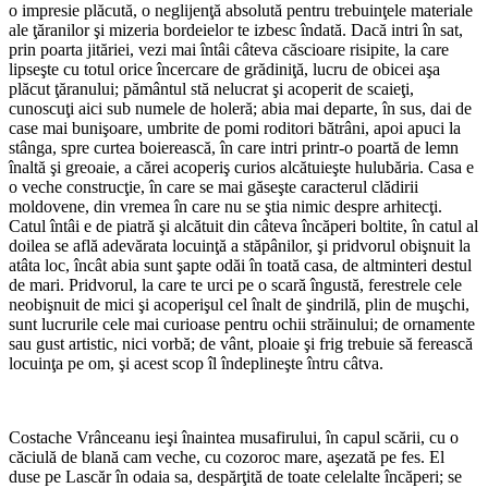
o impresie plăcută, o neglijenţă absolută pentru trebuinţele materiale
ale ţăranilor şi mizeria bordeielor te izbesc îndată. Dacă intri în sat,
prin poarta jităriei, vezi mai întâi câteva căscioare risipite, la care
lipseşte cu totul orice încercare de grădiniţă, lucru de obicei aşa
plăcut ţăranului; pământul stă nelucrat şi acoperit de scaieţi,
cunoscuţi aici sub numele de holeră; abia mai departe, în sus, dai de
case mai bunişoare, umbrite de pomi roditori bătrâni, apoi apuci la
stânga, spre curtea boierească, în care intri printr-o poartă de lemn
înaltă şi greoaie, a cărei acoperiş curios alcătuieşte hulubăria. Casa e
o veche construcţie, în care se mai găseşte caracterul clădirii
moldovene, din vremea în care nu se ştia nimic despre arhitecţi.
Catul întâi e de piatră şi alcătuit din câteva încăperi boltite, în catul al
doilea se află adevărata locuinţă a stăpânilor, şi pridvorul obişnuit la
atâta loc, încât abia sunt şapte odăi în toată casa, de altminteri destul
de mari. Pridvorul, la care te urci pe o scară îngustă, ferestrele cele
neobişnuit de mici şi acoperişul cel înalt de şindrilă, plin de muşchi,
sunt lucrurile cele mai curioase pentru ochii străinului; de ornamente
sau gust artistic, nici vorbă; de vânt, ploaie şi frig trebuie să ferească
locuinţa pe om, şi acest scop îl îndeplineşte întru câtva.
Costache Vrânceanu ieşi înaintea musafirului, în capul scării, cu o
căciulă de blană cam veche, cu cozoroc mare, aşezată pe fes. El
duse pe Lascăr în odaia sa, despărţită de toate celelalte încăperi; se