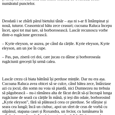
număratul punctelor.
Deodată i se zbârli părul bietului tânăr – așa ni s-ar fi întâmpinat și
nouă, tuturor. Ceasornicul bătu zece ceasuri; cucoana Raluca începu
încet, apoi tot mai tare, să borborosească. Lascăr recunoscu vorbe
dintr-o rugăciune grecească.
– Kyrie eleyson, se auzea, pe când da cărțile. Kyrie eleyson, Kyrie
eleyson, am un joe în cupe.
– Pas, pas, ziseră cei doi, care jucau cu dânse și borboroseala
rugăciunii grecești își urmă calea.
Lascăr crezu că biata bătrână își perduse mințile. Dar nu era așa.
Cucoana Raluca avea obicei să se culce, când bătea zece, întârziase
azi cu jocul, din somn nu voia să piardă, nici Dumnezeu nu trebuia
să păgubească – nu-i rămânea alta de făcut decât să-și înceapă lunga
rugăciune de seară cu cărțile în mână, și ieși din odaie, borborosind
„Kyrie eleyson”, fără să plătească ceea ce pierduse. Se sfârșise și
seara cea lungă; încă un ciubuc, apoi un sfert de ceas de vorbă cu
stăpânul, stapana casei și Roxandra, un fecior, cu lumânarea în