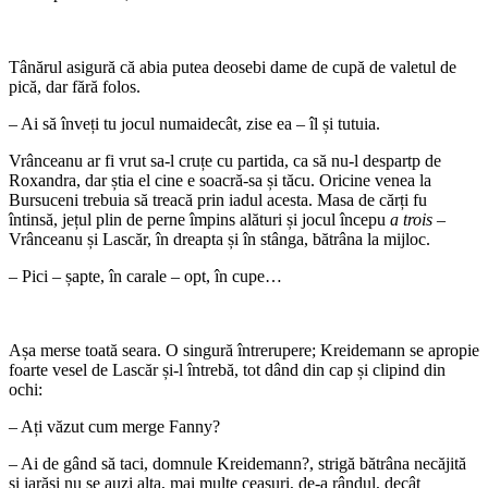
Tânărul asigură că abia putea deosebi dame de cupă de valetul de
pică, dar fără folos.
– Ai să înveți tu jocul numaidecât, zise ea – îl și tutuia.
Vrânceanu ar fi vrut sa-l cruțe cu partida, ca să nu-l despartp de
Roxandra, dar știa el cine e soacră-sa și tăcu. Oricine venea la
Bursuceni trebuia să treacă prin iadul acesta. Masa de cărți fu
întinsă, jețul plin de perne împins alături și jocul începu
a trois
–
Vrânceanu și Lascăr, în dreapta și în stânga, bătrâna la mijloc.
– Pici – șapte, în carale – opt, în cupe…
Așa merse toată seara. O singură întrerupere; Kreidemann se apropie
foarte vesel de Lascăr și-l întrebă, tot dând din cap și clipind din
ochi:
– Ați văzut cum merge Fanny?
– Ai de gând să taci, domnule Kreidemann?, strigă bătrâna necăjită
și iarăși nu se auzi alta, mai multe ceasuri, de-a rândul, decât