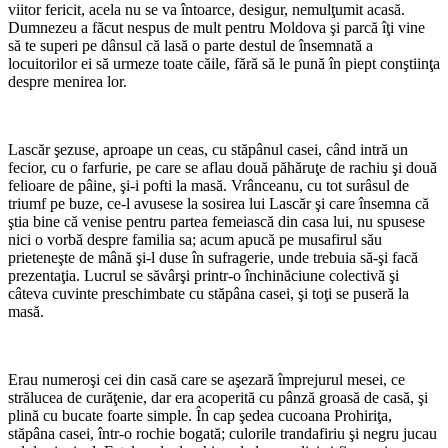
viitor fericit, acela nu se va întoarce, desigur, nemulţumit acasă.
Dumnezeu a făcut nespus de mult pentru Moldova şi parcă îţi vine
să te superi pe dânsul că lasă o parte destul de însemnată a
locuitorilor ei să urmeze toate căile, fără să le pună în piept conştiinţa
despre menirea lor.
Lascăr şezuse, aproape un ceas, cu stăpânul casei, când intră un
fecior, cu o farfurie, pe care se aflau două păhăruţe de rachiu şi două
felioare de pâine, şi-i pofti la masă. Vrânceanu, cu tot surâsul de
triumf pe buze, ce-l avusese la sosirea lui Lascăr şi care însemna că
ştia bine că venise pentru partea femeiască din casa lui, nu spusese
nici o vorbă despre familia sa; acum apucă pe musafirul său
prieteneşte de mână şi-l duse în sufragerie, unde trebuia să-şi facă
prezentaţia. Lucrul se săvârşi printr-o închinăciune colectivă şi
câteva cuvinte preschimbate cu stăpâna casei, şi toţi se puseră la
masă.
Erau numeroşi cei din casă care se aşezară împrejurul mesei, ce
strălucea de curăţenie, dar era acoperită cu pânză groasă de casă, şi
plină cu bucate foarte simple. În cap şedea cucoana Prohiriţa,
stăpâna casei, într-o rochie bogată; culorile trandafiriu şi negru jucau