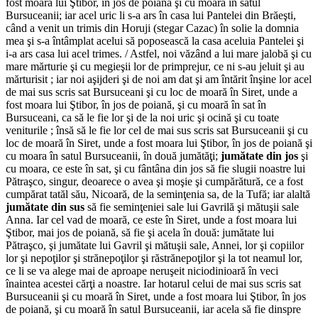
fost moara lui Ştibor, în jos de poiană şi cu moară în satul
Bursuceanii; iar acel uric li s-a ars în casa lui Pantelei din Brăeşti,
când a venit un tri­mis din Horuji (stegar Cazac) în solie la domnia
mea şi s-a întâmplat acelui să poposească la casa aceluia Pantelei şi
i-a ars casa lui acel trimes. / Astfel, noi văzând a lui mare jalobă şi cu
mare mărturie şi cu megieşii lor de primprejur, ce ni s-au jeluit şi au
mărturisit ; iar noi aşijderi şi de noi am dat şi am întărit înşine lor acel
de mai sus scris sat Bursuceani şi cu loc de moară în Siret, unde a
fost moara lui Ştibor, în jos de poiană, şi cu moară în sat în
Bursuceani, ca să le fie lor şi de la noi uric şi ocină şi cu toate
veniturile ; însă să le fie lor cel de mai sus scris sat Bursuceanii şi cu
loc de moară în Siret, unde a fost moara lui Ştibor, în jos de poiană şi
cu moara în satul Bursuceanii, în două jumătăţi;
jumătate din jos
şi
cu moara, ce este în sat, şi cu fântâna din jos să fie slugii noastre lui
Pătraşco, singur, deoarece o avea şi moşie şi cumpărătură, ce a fost
cumpărat ta­tăl său, Nicoară, de la seminţenia sa, de la Tufă; iar alaltă
jumătate din sus
să fie seminţeniei sale lui Gavrilă şi mătuşii sale
Anna. Iar cel vad de moară, ce este în Siret, unde a fost moara lui
Ştibor, mai jos de poiană, să fie şi acela în două: jumătate lui
Pătraşco, şi jumătate lui Gavril şi mătuşii sale, Annei, lor şi co­piilor
lor şi nepoţilor şi strănepoţilor şi răstrănepoţilor şi la tot neamul lor,
ce li se va alege mai de aproape neruşeit niciodinioară în veci
înaintea acestei cărţi a noastre. Iar hotarul celui de mai sus scris sat
Bursuceanii şi cu moară în Siret, unde a fost moara lui Ştibor, în jos
de poiană, şi cu moară în satul Bur­suceanii, iar acela să fie dinspre