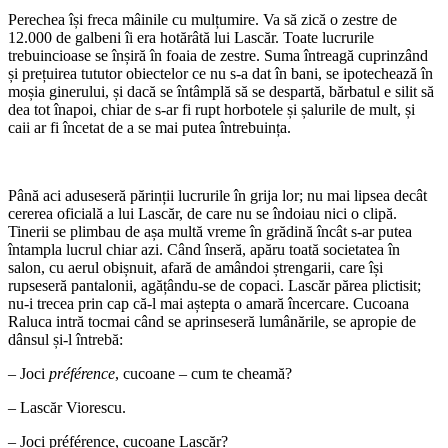
Perechea își freca mâinile cu mulțumire. Va să zică o zestre de
12.000 de galbeni îi era hotărâtă lui Lascăr. Toate lucrurile
trebuincioase se înșiră în foaia de zestre. Suma întreagă cuprinzând
și prețuirea tututor obiectelor ce nu s-a dat în bani, se ipotechează în
moșia ginerului, și dacă se întâmplă să se despartă, bărbatul e silit să
dea tot înapoi, chiar de s-ar fi rupt horbotele și șalurile de mult, și
caii ar fi încetat de a se mai putea întrebuința.
Până aci aduseseră părinții lucrurile în grija lor; nu mai lipsea decât
cererea oficială a lui Lascăr, de care nu se îndoiau nici o clipă.
Tinerii se plimbau de așa multă vreme în grădină încât s-ar putea
întampla lucrul chiar azi. Când înseră, apăru toată societatea în
salon, cu aerul obișnuit, afară de amândoi ștrengarii, care își
rupseseră pantalonii, agățându-se de copaci. Lascăr părea plictisit;
nu-i trecea prin cap că-l mai aștepta o amară încercare. Cucoana
Raluca intră tocmai când se aprinseseră lumânările, se apropie de
dânsul și-l întrebă:
– Joci
préférence
, cucoane – cum te cheamă?
– Lascăr Viorescu.
– Joci préférence, cucoane Lascăr?