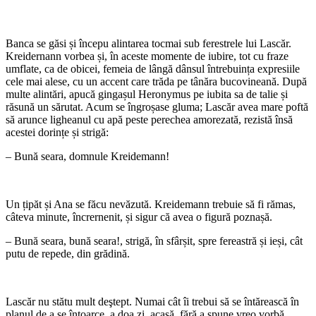
Banca se găsi și începu alintarea tocmai sub ferestrele lui Lascăr.
Kreidernann vorbea și, în aceste momente de iubire, tot cu fraze
umflate, ca de obicei, femeia de lângă dânsul întrebuința expresiile
cele mai alese, cu un accent care trăda pe tânăra bucovineană. După
multe alintări, apucă gingașul Heronymus pe iubita sa de talie și
răsună un sărutat. Acum se îngroșase gluma; Lascăr avea mare poftă
să arunce ligheanul cu apă peste perechea amorezată, rezistă însă
acestei dorințe și strigă:
– Bună seara, domnule Kreidemann!
Un țipăt și Ana se făcu nevăzută. Kreidemann trebuie să fi rămas,
câteva minute, încrernenit, și sigur că avea o figură poznașă.
– Bună seara, bună seara!, strigă, în sfârșit, spre fereastră și ieși, cât
putu de repede, din grădină.
Lascăr nu stătu mult deştept. Numai cât îi trebui să se întărească în
planul de a se întoarce, a doa zi, acasă, fără a spune vreo vorbă