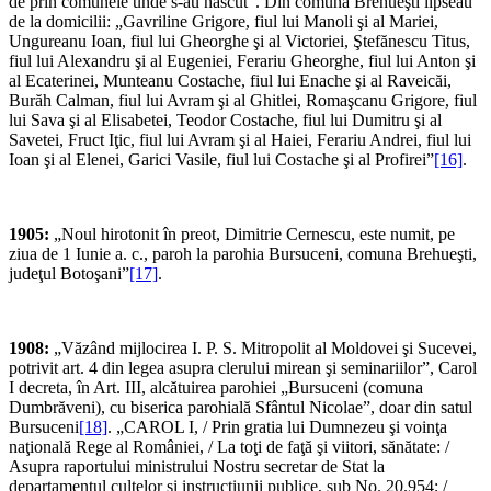
de prin comunele unde s-au născut”. Din comuna Brehueşti lipseau
de la domicilii: „Gavriline Grigore, fiul lui Manoli şi al Mariei,
Ungureanu Ioan, fiul lui Gheorghe şi al Victoriei, Ştefănescu Titus,
fiul lui Alexandru şi al Eugeniei, Ferariu Gheorghe, fiul lui Anton şi
al Ecaterinei, Munteanu Costache, fiul lui Enache şi al Raveicăi,
Burăh Calman, fiul lui Avram şi al Ghitlei, Romaşcanu Grigore, fiul
lui Sava şi al Elisabetei, Teodor Costache, fiul lui Dumitru şi al
Savetei, Fruct Iţic, fiul lui Avram şi al Haiei, Ferariu Andrei, fiul lui
Ioan şi al Elenei, Garici Vasile, fiul lui Costache şi al Profirei”
[16]
.
1905:
„Noul hirotonit în preot, Dimitrie Cernescu, este numit, pe
ziua de 1 Iunie a. c., paroh la parohia Bursuceni, comuna Brehueşti,
judeţul Botoşani”
[17]
.
1908:
„Văzând mijlocirea I. P. S. Mitropolit al Moldovei şi Sucevei,
potrivit art. 4 din legea asupra clerului mirean şi seminariilor”, Carol
I decreta, în Art. III, alcătuirea parohiei „Bursuceni (comuna
Dumbrăveni), cu biserica parohială Sfântul Nicolae”, doar din satul
Bursuceni
[18]
. „CAROL I, / Prin gratia lui Dumnezeu şi voinţa
naţională Rege al României, / La toţi de faţă şi viitori, sănătate: /
Asupra raportului ministrului Nostru secretar de Stat la
departamentul cultelor şi instrucţiunii publice, sub No. 20.954; /