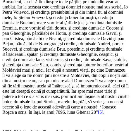
Bursuceni, iar el să fie dinspre toate părţile, pe unde din veac au
umblat. Iar la aceasta este credinţa domniei noastre mai sus scrisă, Io
Petru Voievod, şi credinţa preaiubitului şi din inimă fiu al domniei
mele, Io Ştefan Voievod, şi credinţa boierilor noştri, credinţa
dumisale Bucium, mare vornic al ţării de jos, şi credinţa dumisale
Eremiia, mare vornic al ţării de sus, şi credinţa dumisale Cocora şi
pan Gheorghie, pârcălabi de Hotin, şi credinţa dumisale Gavril şi
pan Cristea, pârcălabi de Neamţ, şi credinţa dumisale David şi pan
Bejan, pârcălabi de Novograd, şi cre­dinţa dumisale Andrei, portar
Sucevei, şi credinţa dumisale Brut, postelnic, şi credinţa dumisale
Bârlădeanul, spătar, şi credinţa dumisale Gheorghie, ceaşnic, şi
credinţa dumi­sale Iane, vistiernic, şi credinţa dumisale Sava, stolnic,
şi credinţa dumisale Stan, comis, şi credinţa tuturor boierilor noştri ai
Moldaviei mari şi mici. Iar după a noastră viaţă, pe cine Dumnezeu
îl va alege să fie domn ţării noastre a Moldaviei, din copiii noştri sau
din al nos­tru neam, sau pe oricare alalt Dumnezeu îl va alege domn
să fie ţării noastre, acela să întărească şi să îm­puternicească, căci că îi
este lui dreaptă ocină şi cumpărătură. Iar spre mai mare tărie şi
putere a tot ce s-a scris mai sus, poruncit-am înşine la al nostru cin­stit
boier, dumisale Lupul Stroici, marelui logofăt, să scrie şi a noastră
pecete să o lege de această ade­vărată carte a noastră. / Ionaşco
Roşca a scris, în Iaşi, la anul 7096, luna Ghenar 28”
[5]
.