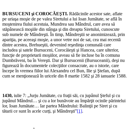
BURSUCENI şi COROCĂEŞTI.
Rădăcinile acestor sate, aflate
pe uriaşa moşie de pe valea Siretului a lui Ioan Jumătate, se află în
moştenirea fiului acestuia, Mundrea sau Mândrul, care avea să
stăpânească moşiile din stânga şi din dreapta Siretului, cunoscute
sub numele de Mândreşti. În timp, Mândreştii se anonimizează, prin
apariţia, pe aceeaşi moşie, a unor vetre noi de sat, cea mai recentă
dintre acestea, Brehueştii, devenind reşedinţa comunală care
includea şi satele Bursuceni, Corocăieşti şi Hancea, care ulterior,
funcţie de proprietarii moşiilor, aveau să fie incluse ba în comuna
Dumbrăveni, ba în Vereşti. Dar şi Bursucenii (Bursuceanii), deşi nu
figurează în documentele colecţiilor consacrate, au o istorie, care
începe în vremea fiilor lui Alexandru cel Bun, Ilie şi Ştefan, după
cum se menţionează în uricele din 8 martie 1582 şi 28 ianuarie 1588.
1430,
iulie 7: „Jurju Jumătate, cu fraţii săi, cu jupânul Şteful şi cu
jupânul Mândrul… şi cu a lor bunăvoie au împărţit ocinile părintelui
lor, Ioan Jumătate… Iar partea Mândrului: Balinţii pe Siret şi cu
tătarii ce sunt în acele curţi, şi Mândreşti”
[1]
.