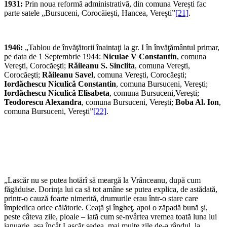
1931:
Prin noua reformă administrativă, din comuna Verești fac
parte satele „Bursuceni, Corocăiești, Hancea, Verești”
[21]
.
1946:
„Tablou de învăţătorii înaintaţi la gr. I în învăţământul primar,
pe data de 1 Septembrie 1944:
Niculae V Constantin
, comuna
Vereşti, Corocăeşti;
Răileanu S. Sinclita
, comuna Vereşti,
Corocăeşti;
Răileanu Savel
, comuna Vereşti, Corocăeşti;
Iordăchescu Niculică Constantin
, comuna Bursuceni, Vereşti;
Iordăchescu Niculică Elisabeta
, comuna Bursuceni,Vereşti;
Teodorescu Alexandra
, comuna Bursuceni, Vereşti;
Boba Al. Ion
,
comuna Bursuceni, Vereşti”
[22]
.
„Lascăr nu se putea hotărî să meargă la Vrânceanu, după cum
făgăduise. Dorinţa lui ca să tot amâne se putea explica, de astădată,
printr-o cauză foarte nimerită, drumurile erau într-o stare care
împiedica orice călătorie. Ceaţă şi îngheţ, apoi o zăpadă bună şi,
peste câteva zile, ploaie – iată cum se-nvârtea vremea toată luna lui
ianuarie, aşa încât Lascăr şedea, mai multe zile de-a rândul, la