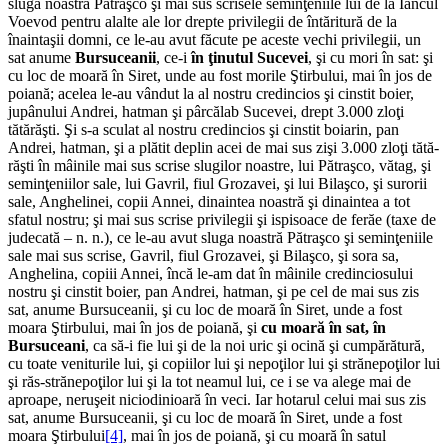
sluga noastră Pătraşco şi mai sus scrisele seminţeniile lui de la Iancul
Voevod pentru alalte ale lor drepte privilegii de întăritură de la
înaintaşii domni, ce le-au avut făcute pe aceste vechi privilegii, un
sat anume
Bursuceanii
, ce-i
în ţinutul Sucevei
, şi cu mori în sat: şi
cu loc de moară în Siret, unde au fost morile Ştirbului, mai în jos de
poiană; acelea le-au vândut la al nostru credincios şi cinstit boier,
jupânului Andrei, hatman şi pârcălab Sucevei, drept 3.000 zloţi
tătărăşti. Şi s-a sculat al nostru credincios şi cinstit boiarin, pan
Andrei, hatman, şi a plătit deplin acei de mai sus zişi 3.000 zloţi tătă­
răşti în mâinile mai sus scrise slugilor noastre, lui Pă­traşco, vătag, şi
seminţeniilor sale, lui Gavril, fiul Grozavei, şi lui Bilaşco, şi surorii
sale, Anghelinei, copii Annei, dinaintea noastră şi dinaintea a tot
sfatul nostru; şi mai sus scrise privilegii şi ispisoace de ferăe (taxe de
judecată – n. n.), ce le-au avut sluga noastră Pătraşco şi seminţeniile
sale mai sus scrise, Gavril, fiul Grozavei, şi Bilaşco, şi sora sa,
Anghelina, copiii Annei, încă le-am dat în mâinile credinciosului
nostru şi cinstit boier, pan Andrei, hatman, şi pe cel de mai sus zis
sat, anume Bursuceanii, şi cu loc de moară în Siret, unde a fost
moara Ştirbului, mai în jos de poiană, şi
cu moară în sat, în
Bursuceani
, ca să-i fie lui şi de la noi uric şi ocină şi cumpărătură,
cu toate veniturile lui, şi copiilor lui şi nepoţilor lui şi strănepoţilor lui
şi răs-strănepoţilor lui şi la tot neamul lui, ce i se va alege mai de
aproape, neruşeit niciodinioară în veci. Iar hotarul celui mai sus zis
sat, anume Bursuceanii, şi cu loc de moară în Siret, unde a fost
moara Ştirbului
[4]
, mai în jos de poiană, şi cu moară în satul