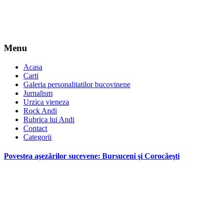
Menu
Acasa
Carti
Galeria personalitatilor bucovinene
Jurnalism
Urzica vieneza
Rock Andi
Rubrica lui Andi
Contact
Categorii
Povestea aşezărilor sucevene: Bursuceni şi Corocăeşti