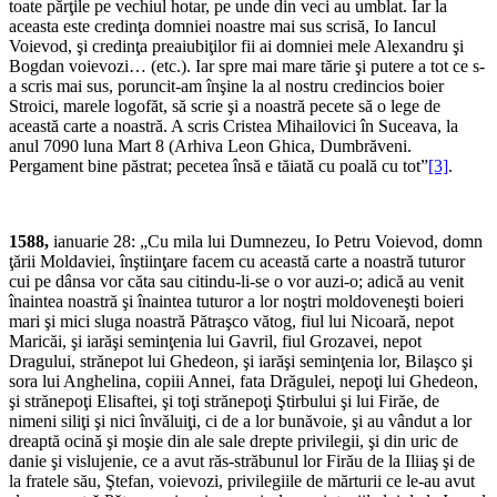
toate părţile pe ve­chiul hotar, pe unde din veci au umblat. Iar la
aceasta este credinţa domniei noastre mai sus scrisă, Io Iancul
Voievod, şi credinţa preaiubiţilor fii ai domniei mele Alexandru şi
Bogdan voievozi… (etc.). Iar spre mai mare tărie şi putere a tot ce s-
a scris mai sus, poruncit-am înşine la al nostru credincios boier
Stroici, marele logofăt, să scrie şi a noastră pecete să o lege de
această carte a noastră. A scris Cristea Mihailovici în Suceava, la
anul 7090 luna Mart 8 (Arhiva Leon Ghica, Dumbrăveni.
Pergament bine păstrat; pe­cetea însă e tăiată cu poală cu tot”
[3]
.
1588,
ianuarie 28: „Cu mila lui Dumnezeu, Io Petru Voievod, domn
ţă­rii Moldaviei, înştiinţare facem cu această carte a noastră tuturor
cui pe dânsa vor căta sau citindu-li-se o vor auzi-o; adică au venit
înaintea noastră şi înaintea tuturor a lor noştri moldoveneşti boieri
mari şi mici sluga noastră Pătraşco vătog, fiul lui Nicoară, nepot
Maricăi, şi iarăşi seminţenia lui Gavril, fiul Grozavei, nepot
Dragului, strănepot lui Ghedeon, şi iarăşi seminţenia lor, Bilaşco şi
sora lui Anghelina, copiii Annei, fata Drăgulei, nepoţi lui Ghedeon,
şi strănepoţi Elisaftei, şi toţi strănepoţi Ştirbului şi lui Firăe, de
nimeni siliţi şi nici învăluiţi, ci de a lor bunăvoie, şi au vândut a lor
dreaptă ocină şi moşie din ale sale drepte privilegii, şi din uric de
danie şi vislujenie, ce a avut răs-străbunul lor Firău de la Iliiaş şi de
la fratele său, Ştefan, voievozi, privilegiile de mărturii ce le-au avut