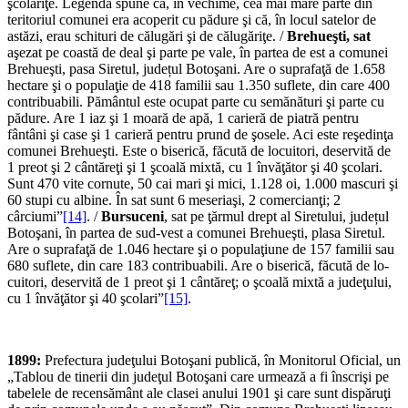
şcolă­riţe. Legenda spune că, în vechime, cea mai mare parte din
terito­riul comunei era acoperit cu pă­dure şi că, în locul satelor de
astăzi, erau schituri de călugări şi de călugăriţe. /
Brehueşti,
sat
aşezat pe coastă de deal şi parte pe vale, în par­tea de est a comunei
Brehueşti, pasa Siretul, județul Botoşani. Are o suprafaţă de 1.658
hectare şi o populaţie de 418 familii sau 1.350 suflete, din care 400
con­tribuabili. Pământul este ocupat parte cu semănături şi parte cu
pă­dure. Are 1 iaz şi 1 moară de apă, 1 carieră de piatră pentru
fântâni şi case şi 1 carieră pentru prund de şosele. Aci este reşedinţa
comunei Brehueşti. Este o biserică, făcută de lo­cuitori, deservită de
1 preot şi 2 cântăreţi şi 1 şcoală mixtă, cu 1 învăţător şi 40 şcolari.
Sunt 470 vite cornute, 50 cai mari şi mici, 1.128 oi, 1.000 mascuri şi
60 stupi cu albine. În sat sunt 6 meseriaşi, 2 comer­cianţi; 2
cârciumi”
[14]
. /
Bursuceni
, sat pe ţărmul drept al Siretului, județul
Botoşani, în partea de sud-vest a comunei Brehueşti, plasa Siretul.
Are o suprafaţă de 1.046 hectare şi o populaţiune de 157 familii sau
680 suflete, din care 183 contribuabili. Are o biserică, făcută de lo­
cuitori, deservită de 1 preot şi 1 cântăreţ; o şcoală mixtă a ju­deţului,
cu 1 învăţător şi 40 şcolari”
[15]
.
1899:
Prefectura judeţului Botoşani publică, în Monitorul Oficial, un
„Tablou de tinerii din judeţul Botoşani care urmează a fi înscrişi pe
tabelele de recensământ ale clasei anului 1901 şi care sunt dispăruţi