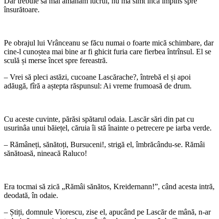
Dar trebuie să mai amânăm lucrul, nu mă simt încă împins spre
însurătoare.
Pe obrajul lui Vrânceanu se făcu numai o foarte mică schimbare, dar
cine-l cunoștea mai bine ar fi ghicit furia care fierbea întrînsul. El se
sculă și merse încet spre fereastră.
– Vrei să pleci astăzi, cucoane Lascărache?, întrebă el și apoi
adăugă, fîră a aștepta răspunsul: Ai vreme frumoasă de drum.
Cu aceste cuvinte, părăsi spătarul odaia. Lascăr sări din pat cu
usurinâa unui băiețel, căruia îi stă înainte o petrecere pe iarba verde.
– Rămâneți, sănătoți, Bursuceni!, strigă el, îmbrăcându-se. Rămâi
sănătoasă, nineacă Raluco!
Era tocmai să zică „Rămâi sănătos, Kreidernann!”, când acesta intră,
deodată, în odaie.
– Știți, domnule Viorescu, zise el, apucând pe Lascăr de mână, n-ar