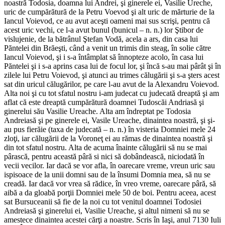
noastră Todosia, doamna lui Andrei, şi ginerele ei, Vasilie Ureche,
uric de cumpărătură de la Petru Voevod şi alt uric de măr­turie de la
Iancul Voievod, ce au avut aceşti oameni mai sus scrişi, pentru că
acest uric vechi, ce l-a avut bunul (bunicul – n. n.) lor Ştibor de
vislujenie, de la bătrânul Ştefan Vodă, acela a ars, din casa lui
Păntelei din Brăeşti, când a venit un trimis din steag, în solie către
Iancul Voievod, şi i s-a întâmplat să înnopteze acolo, în casa lui
Păntelei şi i s-a aprins casa lui de focul lor, şi încă s-au mai pârât şi în
zilele lui Petru Voievod, şi atunci au trimes călugării şi s-a şters acest
sat din uricul călu­gărilor, pe care l-au avut de la Alexandru Voievod.
Alta noi şi cu tot sfatul nostru i-am judecat cu judecată dreaptă şi am
aflat că este dreaptă cumpărătură doamnei Tudoscăi Andriasă şi
ginerelui său Vasilie Ureache. Alta am îndreptat pe Todosia
Andreiasă şi pe ginerele ei, Vasile Ureache, dinaintea noastră, şi şi-
au pus fierăie (taxa de judecată – n. n.) în visteria Domniei mele 24
zloţi, iar călugării de la Voroneţ ei au rămas de dinaintea noastră şi
din tot sfatul nostru. Alta de acuma înainte călugării să nu se mai
pârască, pentru această pâră si nici să dobândească, niciodată în
vecii vecilor. Iar dacă se vor afla, în oa­recare vreme, vreun uric sau
ispisoace de la unii domni sau de la însumi Domnia mea, să nu se
creadă. Iar dacă vor vrea să rădice, în vreo vreme, oarecare pâră, să
aibă a da gloabă porţii Domniei mele 50 de boi. Pentru aceea, acest
sat Bursuceanii să fie de la noi cu tot venitul doamnei Todosiei
Andreiasă şi ginerelui ei, Vasilie Ureache, şi altul nimeni să nu se
amestece dinaintea acestei cărţi a noastre. Scris în Iaşi, anul 7130 Iuli