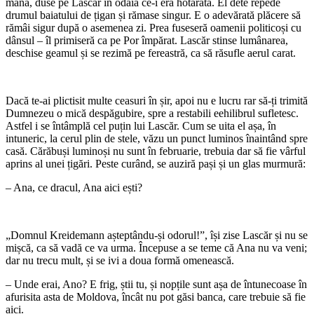
mână, duse pe Lascăr în odaia ce-i era hotărâtă. El dete repede
drumul baiatului de țigan și rămase singur. E o adevărată plăcere să
rămâi sigur după o asemenea zi. Prea fuseseră oamenii politicoși cu
dânsul – îl primiseră ca pe Por împărat. Lascăr stinse lumânarea,
deschise geamul și se rezimă pe fereastră, ca să răsufle aerul carat.
Dacă te-ai plictisit multe ceasuri în șir, apoi nu e lucru rar să-ți trimită
Dumnezeu o mică despăgubire, spre a restabili eehilibrul sufletesc.
Astfel i se întâmplă cel puțin lui Lascăr. Cum se uita el așa, în
intuneric, la cerul plin de stele, văzu un punct luminos înaintând spre
casă. Cărăbuși luminoși nu sunt în februarie, trebuia dar să fie vârful
aprins al unei țigări. Peste curând, se auziră pași și un glas murmură:
– Ana, ce dracul, Ana aici ești?
„Domnul Kreidemann așteptându-și odorul!”, își zise Lascăr și nu se
mișcă, ca să vadă ce va urma. Începuse a se teme că Ana nu va veni;
dar nu trecu mult, și se ivi a doua formă omenească.
– Unde erai, Ano? E frig, știi tu, și nopțile sunt așa de întunecoase în
afurisita asta de Moldova, încât nu pot găsi banca, care trebuie să fie
aici.