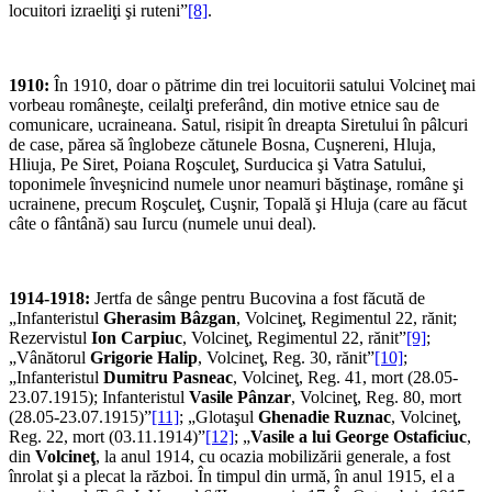
locuitori izraeliţi şi ruteni”
[8]
.
1910:
În 1910, doar o pătrime din trei locuitorii satului Volcineţ mai
vorbeau româneşte, ceilalţi preferând, din motive etnice sau de
comunicare, ucraineana. Satul, risipit în dreapta Siretului în pâlcuri
de case, părea să înglobeze cătunele Bosna, Cuşnereni, Hluja,
Hliuja, Pe Siret, Poiana Roşculeţ, Surducica şi Vatra Satului,
toponimele înveşnicind numele unor neamuri băştinaşe, române şi
ucrainene, precum Roşculeţ, Cuşnir, Topală şi Hluja (care au făcut
câte o fântână) sau Iurcu (numele unui deal).
1914-1918:
Jertfa de sânge pentru Bucovina a fost făcută de
„Infanteristul
Gherasim Bâzgan
, Volcineţ, Regimentul 22, rănit;
Rezervistul
Ion Carpiuc
, Volcineţ, Regimentul 22, rănit”
[9]
;
„Vânătorul
Grigorie Halip
, Volcineţ, Reg. 30, rănit”
[10]
;
„Infanteristul
Dumitru Pasneac
, Volcineţ, Reg. 41, mort (28.05-
23.07.1915); Infanteristul
Vasile Pânzar
, Volcineţ, Reg. 80, mort
(28.05-23.07.1915)”
[11]
; „Glotaşul
Ghenadie Ruznac
, Volcineţ,
Reg. 22, mort (03.11.1914)”
[12]
; „
Vasile a lui George Ostaficiuc
,
din
Volcineţ
, la anul 1914, cu ocazia mobilizării generale, a fost
înrolat şi a plecat la război. În timpul din urmă, în anul 1915, el a