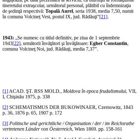
tineretului extraşcolar, următorul personal, plătibil cu îndemnizaţia
de şedinţă respectivă:
Topală Aurel
, seria 1938, media 7,50, numit
în comuna Volcineţ Vest, postul IX, jud. Rădăuţi”
[21]
.
1943:
„Se numesc cu titlul definitiv, pe ziua de 1 septembrie
1943
[22]
, următorii învăţători şi învăţătoare:
Egher Constantin
,
comuna Volcineţ Noi, jud. Rădăuţi, media 7,37”.
[1]
ACAD. ŞT. RSS MOLD.,
Moldova în epoca feudalismului
, VII,
I, Chişinău 1975, p. 338
[2]
SCHEMATISMUS DER BUKOWINAER, Czernowitz, 1843
p. 36, 1876 p. 65, 1907 p. 172
[3]
Politische und gerichtliche / Organisation / der / im Reichsrathe
vertretenen Länder von Öesterreich
, Wien 1869. pp. 158-161