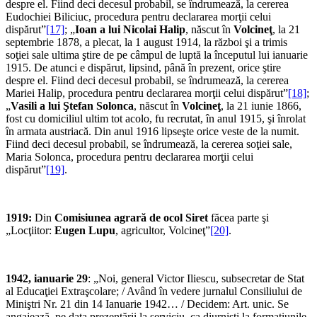
despre el. Fiind deci decesul probabil, se îndrumează, la cererea
Eudochiei Biliciuc, procedura pentru declararea morţii celui
dispărut”
[17]
; „
Ioan a lui Nicolai Halip
, născut în
Volcineţ
, la 21
septembrie 1878, a plecat, la 1 august 1914, la război şi a trimis
soţiei sale ultima ştire de pe câmpul de luptă la începutul lui ianuarie
1915. De atunci e dispărut, lipsind, până în prezent, orice ştire
despre el. Fiind deci decesul probabil, se îndrumează, la cererea
Mariei Halip, procedura pentru declararea morţii celui dispărut”
[18]
;
„
Vasili a lui Ştefan Solonca
, născut în
Volcineţ
, la 21 iunie 1866,
fost cu domiciliul ultim tot acolo, fu recrutat, în anul 1915, şi înrolat
în armata austriacă. Din anul 1916 lipseşte orice veste de la numit.
Fiind deci decesul probabil, se îndrumează, la cererea soţiei sale,
Maria Solonca, procedura pentru declararea morţii celui
dispărut”
[19]
.
1919:
Din
Comisiunea agrară de ocol Siret
făcea parte şi
„Locţiitor:
Eugen Lupu
, agricultor, Volcineţ”
[20]
.
1942, ianuarie 29
: „Noi, general Victor Iliescu, subsecretar de Stat
al Educaţiei Extraşcolare; / Având în vedere jurnalul Consiliului de
Miniştri Nr. 21 din 14 Ianuarie 1942… / Decidem: Art. unic. Se
angajează, pe data prezentării la serviciu, ca diurnişti la formaţiunile