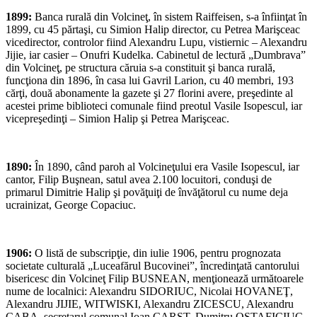
1899:
Banca rurală din Volcineţ, în sistem Raiffeisen, s-a înfiinţat în
1899, cu 45 părtaşi, cu Simion Halip director, cu Petrea Marişceac
vicedirector, controlor fiind Alexandru Lupu, vistiernic – Alexandru
Jijie, iar casier – Onufri Kudelka. Cabinetul de lectură „Dumbrava”
din Volcineţ, pe structura căruia s-a constituit şi banca rurală,
funcţiona din 1896, în casa lui Gavril Larion, cu 40 membri, 193
cărţi, două abonamente la gazete şi 27 florini avere, preşedinte al
acestei prime biblioteci comunale fiind preotul Vasile Isopescul, iar
vicepreşedinţi – Simion Halip şi Petrea Marişceac.
1890:
În 1890, când paroh al Volcineţului era Vasile Isopescul, iar
cantor, Filip Buşnean, satul avea 2.100 locuitori, conduşi de
primarul Dimitrie Halip şi povăţuiţi de învăţătorul cu nume deja
ucrainizat, George Copaciuc.
1906:
O listă de subscripţie, din iulie 1906, pentru prognozata
societate culturală „Luceafărul Bucovinei”, încredinţată cantorului
bisericesc din Volcineţ Filip BUSNEAN, menţionează următoarele
nume de localnici: Alexandru SIDORIUC, Nicolai HOVANEŢ,
Alexandru JIJIE, WITWISKI, Alexandru ZICESCU, Alexandru
CABA, secretarul comunal Ioan CARST, Dumitru OSTAFICIUC,