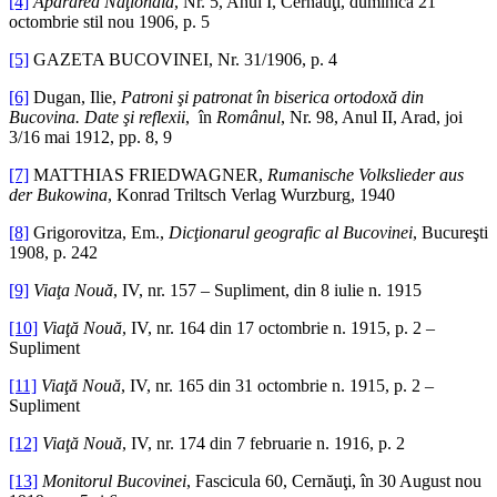
[4]
Apărarea Naţională
, Nr. 5, Anul I, Cernăuţi, duminică 21
octombrie stil nou 1906, p. 5
[5]
GAZETA BUCOVINEI, Nr. 31/1906, p. 4
[6]
Dugan, Ilie,
Patroni şi patronat în biserica ortodoxă din
Bucovina. Date şi reflexii
, în
Românul
, Nr. 98, Anul II, Arad, joi
3/16 mai 1912, pp. 8, 9
[7]
MATTHIAS FRIEDWAGNER,
Rumanische Volkslieder aus
der Bukowina
, Konrad Triltsch Verlag Wurzburg, 1940
[8]
Grigorovitza, Em.,
Dicţionarul geografic al Bucovinei
, Bucureşti
1908, p. 242
[9]
Viaţa Nouă
, IV, nr. 157 – Supliment, din 8 iulie n. 1915
[10]
Viaţă Nouă
, IV, nr. 164 din 17 octombrie n. 1915, p. 2 –
Supliment
[11]
Viaţă Nouă
, IV, nr. 165 din 31 octombrie n. 1915, p. 2 –
Supliment
[12]
Viaţă Nouă
, IV, nr. 174 din 7 februarie n. 1916, p. 2
[13]
Monitorul Bucovinei
, Fascicula 60, Cernăuţi, în 30 August nou