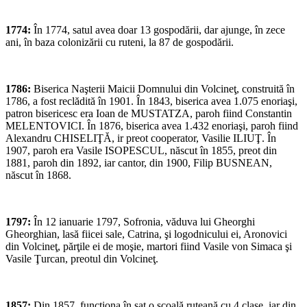
1774:
În 1774, satul avea doar 13 gospodării, dar ajunge, în zece
ani, în baza colonizării cu ruteni, la 87 de gospodării.
1786:
Biserica Naşterii Maicii Domnului din Volcineţ, construită în
1786, a fost reclădită în 1901. În 1843, biserica avea 1.075 enoriaşi,
patron bisericesc era Ioan de MUSTATZA, paroh fiind Constantin
MELENTOVICI. În 1876, biserica avea 1.432 enoriaşi, paroh fiind
Alexandru CHISELIŢĂ, ir preot cooperator, Vasilie ILIUŢ. În
1907, paroh era Vasile ISOPESCUL, născut în 1855, preot din
1881, paroh din 1892, iar cantor, din 1900, Filip BUSNEAN,
născut în 1868.
1797:
În 12 ianuarie 1797, Sofronia, văduva lui Gheorghi
Gheorghian, lasă fiicei sale, Catrina, şi logodnicului ei, Aronovici
din Volcineţ, părţile ei de moşie, martori fiind Vasile von Simaca şi
Vasile Ţurcan, preotul din Volcineţ.
1857:
Din 1857, funcţiona în sat o şcoală ruteană cu 4 clase, iar din