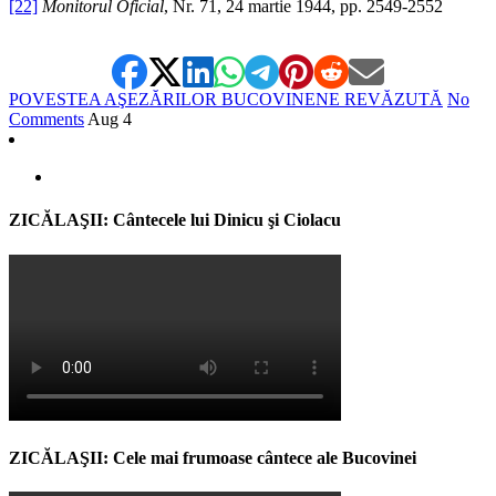
[22]
Monitorul Oficial
, Nr. 71, 24 martie 1944, pp. 2549-2552
POVESTEA AŞEZĂRILOR BUCOVINENE REVĂZUTĂ
No
Comments
Aug
4
ZICĂLAŞII: Cântecele lui Dinicu şi Ciolacu
ZICĂLAŞII: Cele mai frumoase cântece ale Bucovinei