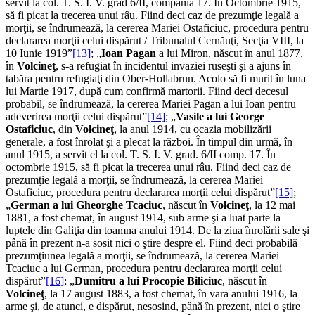
servit la col. T. S. I. V. grad 6/II, compania 17. În Octombrie 1915,
să fi picat la trecerea unui râu. Fiind deci caz de prezumţie legală a
morţii, se îndrumează, la cererea Mariei Ostaficiuc, procedura pentru
declararea morţii celui dispărut / Tribunalul Cernăuţi, Secţia VIII, la
10 Iunie 1919”
[13]
; „
Ioan Pagan
a lui Miron, născut în anul 1877,
în
Volcineţ
, s-a refugiat în incidentul invaziei ruseşti şi a ajuns în
tabăra pentru refugiaţi din Ober-Hollabrun. Acolo să fi murit în luna
lui Martie 1917, după cum confirmă martorii. Fiind deci decesul
probabil, se îndrumează, la cererea Mariei Pagan a lui Ioan pentru
adeverirea morţii celui dispărut”
[14]
; „
Vasile a lui George
Ostaficiuc
, din
Volcineţ
, la anul 1914, cu ocazia mobilizării
generale, a fost înrolat şi a plecat la război. În timpul din urmă, în
anul 1915, a servit el la col. T. S. I. V. grad. 6/II comp. 17. În
octombrie 1915, să fi picat la trecerea unui râu. Fiind deci caz de
prezumţie legală a morţii, se îndrumează, la cererea Mariei
Ostaficiuc, procedura pentru declararea morţii celui dispărut”
[15]
;
„
German a lui Gheorghe Tcaciuc
, născut în
Volcineţ
, la 12 mai
1881, a fost chemat, în august 1914, sub arme şi a luat parte la
luptele din Galiţia din toamna anului 1914. De la ziua înrolării sale şi
până în prezent n-a sosit nici o ştire despre el. Fiind deci probabilă
prezumţiunea legală a morţii, se îndrumează, la cererea Mariei
Tcaciuc a lui German, procedura pentru declararea morţii celui
dispărut”
[16]
; „
Dumitru a lui Procopie Biliciuc
, născut în
Volcineţ
, la 17 august 1883, a fost chemat, în vara anului 1916, la
arme şi, de atunci, e dispărut, nesosind, până în prezent, nici o ştire