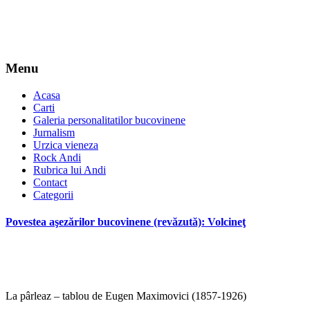
Menu
Acasa
Carti
Galeria personalitatilor bucovinene
Jurnalism
Urzica vieneza
Rock Andi
Rubrica lui Andi
Contact
Categorii
Povestea aşezărilor bucovinene (revăzută): Volcineţ
La pârleaz – tablou de Eugen Maximovici (1857-1926)