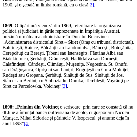
1900, şi o şcoală în limba română, cu o clasă
[2]
.
1869
: O tipăritură vieneză din 1869, referitoare la organizarea
politică și judiciară în țările reprezentate în Împărăţia Austriei,
prezintă următoarea administrare în Ducatul Bucovinei:
„Administrarea districtului Siret –
Siret
(Oraş cu tribunal districtual),
Bahrineşti, Raince, Bălcăuţi sau Laudonfalva, Bănceşti, Botoşăniţa,
Cerepcăuţi cu Bereşti, Ţibeni sau Istensegits, Fântâna Albă sau
Białakiernica, Şerbăuţi, Grăniceşti, Hadikfalva sau Dorneşti,
Calafindeşti, Cândeşti, Climăuţi, Muşeniţa, Negostina, St. Onufri
sau Drăguşanca, Oprişeni sau Panţiri, Rogojeşti cu Gura Molniţei,
Rudeşti sau Gropana, Şerbăuţi, Sinăuţii de Sus, Sinăuţii de Jos,
Stârce sau Berlinţi cu Slobozia lui Dumka, Terebleşti, Vaşcăuţi pe
Siret cu Parcelowka, Volcineţ”
[3]
.
1898:
„
Primim din Volcineţ
o scrisoare, prin care se constată că nu
dl Jijie a înfiinţat banca raiffeisiană de acolo, ci gospodarii Nicolai
Marişac, Mihai Sidoriac şi părintele V. Isopescul, şi anume deja în
anul 1898”
[4]
.