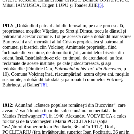
Mihail IAIMUSCĂ, Eugen LUPU şi Toader JIJIE
[5]
.
1912:
„Dobândind patriarhatul din Ierusalim, pe cale procesuală,
proprietatea moşiilor Văşcăuţi pe Siret şi Dimca, trecu la dânsul şi
patronatul acestor comune. Tot pe această cale a dobândit mănăstirea
Barnovschi a sf. mormânt al lui Cristos proprietatea şi patronatul
comunei şi bisericii clin Volcineţ. Amintitele proprietăţi, fiind
închinate din vechime, de domnitorii ţării, amintitelor biserici din
orient, însă, înstrăinându-se ele, cu timpul, de arendatori, au fost
reclamate de aceste institute, pe cale judecătorească, şi aşa
redobândite (Dimitrie Dan,
Patronatul în bis. ort. din Bucovina
, p.
10). Comuna Volcineţ însă, răscumpărând, acum câţiva ani, moşiile
susnumite, a dobândit totodată şi patronatul comunelor Volcineţ,
Bahrineşti şi Baineţ”
[6]
.
1912:
Adunând „cântece populare româneşti din Bucovina”, care
aveau să vadă lumina tiparului sub semnătura nemeritată a lui
Mattias Friedwagner
[7]
, în 1940, Alexandru VOEVIDCA a cules
folclor şi de la volcineştenii Maria POCLITARIU (soţia
învăţătorului superior Ioan Poclitariu, 36 ani în 1912), Doriţa
POCLITARIU (fata învăţătorului superior Ioan Poclitariu, 36 ani în