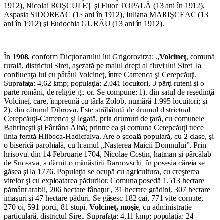
1912), Nicolai ROŞCULEŢ şi Fluor TOPALĂ (13 ani în 1912),
Aspasia SIDOREAC (13 ani în 1912), Iuliana MARIŞCEAC (13
ani în 1912) şi Eudochia GURĂU (13 ani în 1912).
În
1908
, conform Dicţionarului lui Grigorovitza: „
Volcineţ
, comună
rurală, districtul Siret, aşezată pe malul drept al fluviului Siret, la
confluenţa lui cu pârâul Volcineţ, între Camenca şi Cerepcăuţi.
Suprafaţa: 4,62 kmp; popu­laţia: 2.041 locuitori, 3 părţi ru­teni şi o
parte români, de religie gr. or. Se compune: 1). din satul de reşedinţă
Volcineţ, care, îm­preună cu târla Zolob, numără 1.995 locuitori; şi
2). din cătu­nul Dibrova. Este străbătută de drumul districtual
Cerepcăuţi-Camenca şi legată, prin drumuri de ţară, cu comunele
Bahrineşti şi Fântâna Albă; printre ea şi comuna Cerepcăuţi trece
linia ferată Hliboca-Hadicfalva. Are o şcoală populară, cu 2 clase, şi
o biserică parohială, cu hramul „Naşterea Maicii Domnului”. Prin
hrisovul din 14 Februa­rie 1704, Nicolae Costin, hat­man şi pârcălab
de Suceava, a dăruit-o mănăstirii Barnovschi, în posesia căreia se
găsea şi la 1776. Populaţia se ocupă cu agricultura, cu creşterea
vitelor şi cu exploatarea pădurilor. Comuna posedă 1.513 hectare
pământ arabil, 206 hectare fânaţuri, 31 hectare grădini, 307 hectare
imaşuri şi 47 hectare păduri. Se găsesc 182 cai, 771 vite cornute,
270 oi, 591 porci, 81 stupi.
Volcineţ, moşie
, cu administraţie
particulară, districtul Siret. Suprafaţa: 4,11 kmp; popu­laţia: 24