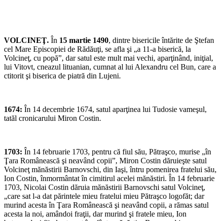
VOLCINEŢ.
În
15 martie 1490
, dintre bisericile întărite de Ştefan
cel Mare Episcopiei de Rădăuţi, se afla şi „a 11-a biserică, la
Volcineţ, cu popă”, dar satul este mult mai vechi, aparţinând, iniţial,
lui Vitovt, cneazul lituanian, cumnat al lui Alexandru cel Bun, care a
ctitorit şi biserica de piatră din Lujeni.
1674:
În 14 decembrie 1674, satul aparţinea lui Tudosie vameşul,
tatăl cronicarului Miron Costin.
1703:
În 14 februarie 1703, pentru că fiul său, Pătraşco, murise „în
Ţara Românească şi neavând copii”, Miron Costin dăruieşte satul
Volcineţ mănăstirii Barnovschi, din Iaşi, întru pomenirea fratelui său,
Ion Costin, înmormântat în cimitirul acelei mănăstiri. În 14 februarie
1703, Nicolai Costin dăruia mănăstirii Barnovschi satul Volcineţ,
„care sat l-a dat părintele mieu fratelui mieu Pătraşco logofăt; dar
murind acesta în Ţara Românească şi neavând copii, a rămas satul
acesta la noi, amândoi fraţii, dar murind şi fratele mieu, Ion