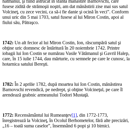
hatmanul, şi fiind astrucat în sfânta mănăstire Barnovschi, care
fusese zidită de strămoşii noştri, am dat mănăstirii zise mai sus satul
Volcineţ, cu zece vecini, ca să-i fie danie şi ocină în veci”. Conform
unui uric din 5 mai 1703, satul fusese al lui Miron Costin, apoi al
fiului său, Pătraşco.
1742:
Un alt fecior al lui Miron Costin, Ion, răscumpără satul şi
obţine uric domnesc de întăritură în 20 noiembrie 1742. Printre
iobagii lui Ion Costin se numărau Vasile Vătămanul şi Gavril Halep,
care, în 15 iulie 1744, dau mărturie, cu semnele pe care le cunosc, la
hotarnica satului Bereşti.
1782:
În 2 aprilie 1782, după moartea lui Ion Costin, mănăstirea
Barnovschi revendică, pe nedrept, şi obţine Volcineţul, pe care îl
arendează grabnic armeanului Todori Mustaţă.
1772:
Recensământul lui Rumeanţev
[1]
, din 1772-1773,
înregistrează la Volcineţ, în Ocolul Berhometelor, fără alte precizări,
„16 – toată suma caselor”, însemnând 6 popi şi 10 birnici.