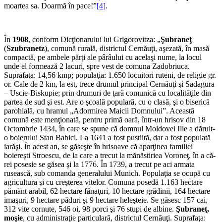
moartea sa. Doarmă în pace!”
[4]
.
În
1908
, conform Dicţionarului lui Grigorovitza: „
Şubraneţ
(
Szubranetz
), comună rurală, districtul Cernăuţi, aşezată, în masă
compactă, pe ambele părţi ale pârâului cu acelaşi nu­me, la locul
unde el formează 2 lacuri, spre vest de comuna Zadobriuca.
Suprafaţa: 14,56 kmp; popu­laţia: 1.650 locuitori ruteni, de religie gr.
or. Cale de 2 km, la est, trece drumul principal Cernăuţi şi Sadagura
– Uscie-Biskupie; prin drumuri de ţară comu­nică cu localităţile din
partea de sud şi est. Are o şcoală populară, cu o clasă, şi o biserică
parohială, cu hramul „Adormirea Maicii Domnului”. Această
comună este men­ţionată, pentru primă oară, într-un hrisov din 18
Octombrie 1434, în care se spune că domnul Moldovei Ilie a dă­ruit-
o boierului Stan Babici. La 1641 a fost pustiită, dar a fost populată
iarăşi. În acest an, se găseşte în hrisoave că aparţinea familiei
boiereşti Stroescu, de la care a trecut la mănăstiriea Voroneţ, în a că­
rei posesie se găsea şi la 1776. În 1739, a trecut pe aci ar­mata
rusească, sub comanda generalului Munich. Populaţia se ocupă cu
agri­cultura şi cu creşterea vite­lor. Comuna posedă 1.163 hectare
pămănt arabil, 62 hectare fânaţuri, 10 hectare grădinii, 164 hectare
imaşuri, 9 hectare păduri şi 9 hectare heleşteie. Se găsesc 157 cai,
312 vite cornute, 546 oi, 98 porci şi 76 stupi de albine.
Şubraneţ,
moşie
, cu administraţie particulară, districtul Cernăuţi. Suprafaţa: