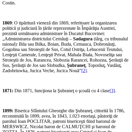
Costin.
1869
: O tipăritură vieneză din 1869, referitoare la organizarea
politică și judiciară în țările reprezentate în Împărăţia Austriei,
prezintă următoarea administrare în Ducatul Bucovinei:
„Administrarea districtului Cernăuţi –
Sadagura
(târg, cu tribunalul
raional): Bila sau Bilka, Boian, Buda, Cernauca, Dobronăuţi,
Gogolina sau Stroieştii de Sus, Cotul Ostriţa, Lehucenii Teutului,
Lenţeşti Camerale, Lenţeşti Privat, Mahala Biała, Novoseliţa sau
Stroieştii de Jos, Rarancea, Slobozia Rarancei, Rohozna, Şerăuţii de
Sus, Şerăuţii de Jos sau Slobudka,
Şubraneţ
, Toporăuţ, Vaslăuţ,
Zadobriuwka, Jucica Veche, Jucica Nouă”
[2]
.
1871:
Din 1871, funcţiona la Şubraneţ o şcoală cu 4 clase
[3]
.
1899:
Biserica Sfântului Gheorghe din Şubraneţ, ctitorită în 1786,
reconstruită în 1899, avea, în 1843, 1.023 enoriaşi, păstoriţi de
parohul Ioan POCLITAR, patroni bisericeşti fiind baronul de
MERSWICZ, Nicolai baron de CALMUŢCHI şi baronul de
ZOTTA. În 1876, patroni bisericeşti erau Cristof şi Ioan de