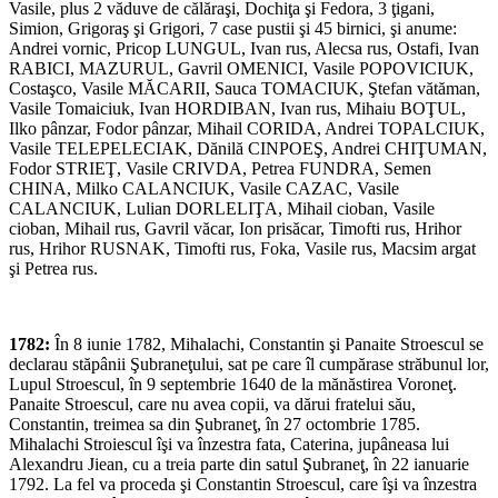
Vasile, plus 2 văduve de călăraşi, Dochiţa şi Fedora, 3 ţigani,
Simion, Grigoraş şi Grigori, 7 case pustii şi 45 birnici, şi anume:
Andrei vornic, Pricop LUNGUL, Ivan rus, Alecsa rus, Ostafi, Ivan
RABICI, MAZURUL, Gavril OMENICI, Vasile POPOVICIUK,
Costaşco, Vasile MĂCARII, Sauca TOMACIUK, Ştefan vătăman,
Vasile Tomaiciuk, Ivan HORDIBAN, Ivan rus, Mihaiu BOŢUL,
Ilko pânzar, Fodor pânzar, Mihail CORIDA, Andrei TOPALCIUK,
Vasile TELEPELECIAK, Dănilă CINPOEŞ, Andrei CHIŢUMAN,
Fodor STRIEŢ, Vasile CRIVDA, Petrea FUNDRA, Semen
CHINA, Milko CALANCIUK, Vasile CAZAC, Vasile
CALANCIUK, Lulian DORLELIŢA, Mihail cioban, Vasile
cioban, Mihail rus, Gavril văcar, Ion prisăcar, Timofti rus, Hrihor
rus, Hrihor RUSNAK, Timofti rus, Foka, Vasile rus, Macsim argat
şi Petrea rus.
1782:
În 8 iunie 1782, Mihalachi, Constantin şi Panaite Stroescul se
declarau stăpânii Şubraneţului, sat pe care îl cumpărase străbunul lor,
Lupul Stroescul, în 9 septembrie 1640 de la mănăstirea Voroneţ.
Panaite Stroescul, care nu avea copii, va dărui fratelui său,
Constantin, treimea sa din Şubraneţ, în 27 octombrie 1785.
Mihalachi Stroiescul îşi va înzestra fata, Caterina, jupâneasa lui
Alexandru Jiean, cu a treia parte din satul Şubraneţ, în 22 ianuarie
1792. La fel va proceda şi Constantin Stroescul, care îşi va înzestra