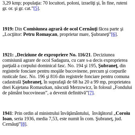
3,29 kmp; popu­laţia: 70 locuitori, poloni, izraeliţi şi, în fine, ruteni
gr. or. şi gr. cat.”
[5]
.
1919:
Din
Comisiunea agrară de ocol Cernăuţi
făcea parte şi
„Locţiitor:
Petru Romaşcan
, proprietar mare, Şubraneţi”
[6]
.
1921:
„
Deciziune de expropriere No. 116/21
. Deciziunea
comisiunii agrare de ocol Sadagura, cu care s-a decis exproprierea
parţială a corpului dominical fasc. No. 194 şi 195,
Şubraneţ
, din
registrele fonciare pentru moşiile bucovinene, precum şi corpurile
rusticale fasc. No. 196 şi 816 din registrele fonciare pentru comuna
cadastrală
Şubraneţ
, în suprafaţă de 68 ha 20 a 99 mp, proprietatea
dnei Kajetana Romaszkan, născută Merzowicz, în folosul „Fondului
de pământ bucovinean”, a devenit definitivă”
[7]
.
1941
: Prin ordin al ministrului învăţământului, învăţătorul „
Coroiu
Ioan
, seria 1936, media 7,53, este numit în com. Şubraneţ, jud.
Cernăuţi”
[8]
.