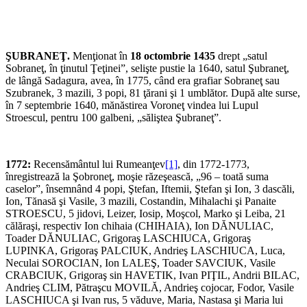
ŞUBRANEŢ.
Menţionat în
18 octombrie 1435
drept „satul
Sobraneţ, în ţinutul Ţeţinei”, selişte pustie la 1640, satul Şubraneţ,
de lângă Sadagura, avea, în 1775, când era grafiar Sobraneţ sau
Szubranek, 3 mazili, 3 popi, 81 ţărani şi 1 umblător. După alte surse,
în 7 septembrie 1640, mănăstirea Voroneţ vindea lui Lupul
Stroescul, pentru 100 galbeni, „săliştea Şubraneţ”.
1772:
Recensământul lui Rumeanţev
[1]
, din 1772-1773,
înregistrează la Şobroneţ, moşie răzeşească, „96 – toată suma
caselor”, însemnând 4 popi, Ştefan, Iftemii, Ştefan şi Ion, 3 dascăli,
Ion, Tănasă şi Vasile, 3 mazili, Costandin, Mihalachi şi Panaite
STROESCU, 5 jidovi, Leizer, Iosip, Moşcol, Marko şi Leiba, 21
călăraşi, respectiv Ion chihaia (CHIHAIA), Ion DĂNULIAC,
Toader DĂNULIAC, Grigoraş LASCHIUCA, Grigoraş
LUPINKA, Grigoraş PALCIUK, Andrieş LASCHIUCA, Luca,
Neculai SOROCIAN, Ion LALEŞ, Toader SAVCIUK, Vasile
CRABCIUK, Grigoraş sin HAVETIK, Ivan PIŢIL, Andrii BILAC,
Andrieş CLIM, Pătraşcu MOVILĂ, Andrieş cojocar, Fodor, Vasile
LASCHIUCA şi Ivan rus, 5 văduve, Maria, Nastasa şi Maria lui