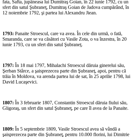
fata, Safta, jupâneasa lui Dumitraş Goian, în 22 iunie 1792, cu un
sfert din satul Şubraneţ, Dumitraş Goian de Jadova cumpărând, în
12 noiembrie 1792, şi partea lui Alexandru Jiean.
1793:
Panaite Stroescul, care va avea. În cele din urmă, o fată,
Smaranda, care se va căsători cu Vasile Zota, o va înzestra, în 20
iunie 1793, cu un sfert din satul Şubraneţ.
1797:
În 18 mai 1797, Mihalachi Stroescul dăruia ginerelui său,
Şerban Stârce, a şaisprezecea parte din Şubraneţ, apoi, pentru că
trăia în Moldova, va arenda partea lui de sat, în 25 aprilie 1798, lui
David Lucaşevici.
1807:
În 3 februarie 1807, Constantin Stroescul dăruia fiului său,
Gligoraş, un sfert din satul Şubraneţ, pe care îl avea de la Panaite.
1809:
În 5 septembrie 1809, Vasile Stroescul avea să vândă a
şaisprezecea parte din Şubraneţ, pentru 10.000 florini, lui Dimitrie