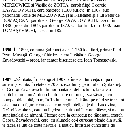
MERZOWICZ şi Vasilie de ZOTTA, paroh fiind Georgie
ZAVADOVSCHI, care păstorea 1.580 suflete. În 1907, sub
patronatul Sofie de MERZOWICZ şi al Kaietanei şi a lui Peter de
ROMAŞCAN, paroh era George ZAVADOVSCHI, născut în
1838, preot din 1869, paroh din 1872, cantor fiind, din 1900, Ioan
TOMAŞEVSCHI, născut în 1855.
1890:
În 1890, comuna Şubraneţ avea 1.750 locuitori, primar fiind
Petru Mustaţă. George Chirilovici era învăţător, George
Zavadovschi – preot, iar cantor bisericesc era Ioan Tomastewski.
1907:
„Sâmbătă, în 10 august 1907, a încetat din viaţă, după o
suferinţă scurtă, în etate de 70 ani, exarhul şi parohul din Şubraneţ,
dl Georgi Zavadovschi. Înmormântarea defunctului, la care a
participat un număr deosebit de mare de preoţi, s-a săvârşit cu
pompa obicinuită, marţi în 13 luna curentă. Rând pe rând se trece tot
câte una din figurile cunoscute întregii inteligenţe din Bucovina,
făcând loc altora, care nu înţeleg nici timpul în care trăiesc, şi nici nu
sunt înţeleşi de nimeni. Fiecare care la cunoscut pe răposatul exarch
Georgi Zavadovschi, care, cu glumele ce-i curgeau ploaie din gură,
te tăcea să uiţi de toate nevoile, a luat cu întristare cunoştinţă de