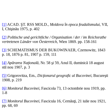
[1]
ACAD. ŞT. RSS MOLD.,
Moldova în epoca feudalismului
, VII,
I, Chişinău 1975, p. 402
[2]
Politische und gerichtliche / Organisation / der / im Reichsrathe
vertretenen Länder von Öesterreich
, Wien 1869. pp. 158-161
[3]
SCHEMATISMUS DER BUKOWINAER, Czernowitz, 1843
p. 18, 1876 p. 81, 1907 p. 159, 111
[4]
Apărarea Naţională
, Nr. 58 şi 59, Anul II, duminică 18 august
stil nou 1907, p. 3
[5]
Grigorovitza, Em.,
Dicţionarul geografic al Bucovinei
, Bucureşti
1908, p. 219
[6]
Monitorul Bucovinei
, Fascicola 73, 13 octombrie nou 1919, pp.
1-8
[7]
Monitorul Bucovinei
, Fascicula 16, Cernăuţi, 21 iulie nou 1921,
pp. 68, 69