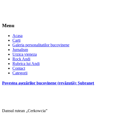
Menu
Acasa
Carti
Galeria personalitatilor bucovinene
Jurnalism
Urzica vieneza
Rock Andi
Rubrica lui Andi
Contact
Categorii
Povestea aşezărilor bucovinene (revăzută): Şubraneţ
Dansul rutean „Cerkowcia”