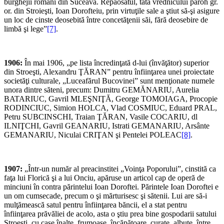
burghejii români din Suceavă. Repăosatul, tata vrednicului paroh gr.
or. din Stroieşti, Ioan Dorofteiu, prin virtuţile sale a ştiut să-şi asigure
un loc de cinste deosebită între concetăţenii săi, fără deosebire de
limbă şi lege”
[7]
.
1906:
În mai 1906, „pe lista încredinţată d-lui (învăţător) superior
din Stroeşti, Alexandru ŢĂRAN” pentru înfiinţarea unei proiectate
societăţi culturale, „Luceafărul Bucovinei” sunt menţionate numele
unora dintre săteni, precum: Dumitru GEMĂNARIU, Aurelia
BATARIUC, Gavril MLEŞNIŢĂ, George TOMOIAGA, Procopie
RODINCIUC, Simion HOLCA, Vlad COSMIUC, Eduard PRAL,
Petru SUBCINSCHI, Traian ŢĂRAN, Vasile COCARIU, dl
ILNIŢCHI, Gavril GEANARIU, Istrati GEMANARIU, Arsânte
GEMANARIU, Niculai CRIŢAN şi Pentelei POLEAC
[8]
.
1907:
„Într-un număr al preacinstitei „Voinţa Poporului”, cinstită ca
faţa lui Florică şi a lui Onciu, apăruse un articol cap de operă de
minciuni în contra părintelui Ioan Doroftei. Părintele Ioan Doroftei e
un om cumsecade, precum o şi mărturisesc şi sătenii. Lui are să-i
mulţămească satul pentru înfiinţarea băncii, el a stat pentru
înfiinţarea prăvăliei de acolo, asta o ştiu prea bine gospodarii satului
Stroeşti, cu case înalte, frumoase, încăpătoare, curate, albuţe, între