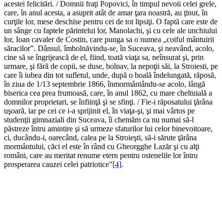
acestei felicitări. / Domnii fraţi Popovici, în timpul nevoii celei grele,
care, în anul acesta, a asuprit atât de amar ţara noastră, au ţinut, în
curţile lor, mese deschise pentru cei de tot lipsiţi. O faptă care este de
un sânge cu faptele părintelui lor, Manolachi, şi cu cele ale unchiului
lor, Ioan cavaler de Costin, care punga sa o numea „coiful mântuirii
săracilor”. Dânsul, îmbolnăvindu-se, în Suceava, şi neavând, acolo,
cine să se îngrijească de el, fiind, toată viaţa sa, neînsurat şi, prin
urmare, şi fără de copii, se duse, bolnav, la nepoţii săi, la Stroiesti, pe
care îi iubea din tot sufletul, unde, după o boală îndelungată, răposă,
în ziua de 1/13 septembrie 1866, înmormântându-se acolo, lângă
biserica cea prea frumoasă, care, în anul 1862, cu mare cheltuială a
domnilor proprietari, se înfiinţă şi se sfinţi. / Fie-i răposatului ţărâna
uşoară, iar pe cei ce i-a sprijinit el, în viaţa-şi, şi mai vârtos pe
studenţii gimnaziali din Suceava, îi chemăm ca nu numai să-l
păstreze întru amintire şi să urmeze sfaturilor lui celor binevoitoare,
ci, ducându-i, oarecând, calea pe la Stroieşti, să-i sărute ţărâna
mormântului, căci el este în rând cu Gheorgghe Lazăr şi cu alţi
români, care au meritat renume etern pentru ostenelile lor întru
prosperarea cauzei celei patriotice”
[4]
.