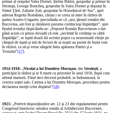
primar al oraşului Vatra Dornei, Ştefan Bârtoi, gospodar şi primar în
Stroieşti, George Boncheş, gospodar în Vatra Dornei şi deputat în
Sfatul Ţării, Zaharie Zub, gospodar în Horodnicul de Sus”, apel
adresat Regelui României, căruia i se cerea să intre în război de
partea Austro-Ungariei, precizându-se că „noi, ţăranii români din
Bucovina, am fost şi rămânem pururea credincioşi împărăţiei”, spre
finalul textului răspicându-se: „Poporul Român Bucovinean a dat
până acum cu prisos dovadă că este „neclintit în credinţa sa cătră
Împărăţie”, se luptă doară fiii acestui popor cu neasemuită vitejie pe
câmpul de luptă şi mii de feciori de ai noştri au pornit de bună voie
în război, ca să-şi verse sângele întru apărarea Patriei şi a
Tronului”
[17]
.
1914-1918:
„
Nicolai a lui Dumitru Moroşan
, din
Stroieşti
, a
participat la război şi ar fi murit ca prizonier în anul 1918, după cum
afirmă martorii. Fiind deci decesul probabil, se îndrumează, la
cererea soţiei sale, Catrina a lui Dumitru Moroşan, procedura pentru
declararea morţii celui dispărut”
[18]
.
1921:
„Potrivit dispoziţiunilor art. 12 şi 23 din regulamentul pentru
Congresul bisericesc orto­dox român al Arhidiecezei Bucovinei,
convocat, prin înaltul Decret Regal Nr. 2513 din 17 Iunie 1921, pe