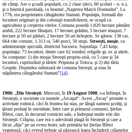
de câmp. Are o şcoală populară, cu 2 clase (deci, 60 şcolari – n. n.),
şi o biserică parohială, cu hramul „Naşterea Maicii Dom­nului”. La
1776, era proprietatea călugărului Stamati. Populaţia, formată din
locui­tori originari şi din colonişti transilvăneni, se ocupă cu
agricultura şi creşterea vitelor. Comuna posedă 1.820 hectare pământ
arabil, 222 hectare fânaţuri, 17 hectare grădini, 5 hectare imaşuri, 7
hectare şi 50 ari pă­duri, 2 hectare 50 ari heleşteie. Se găsesc 138 cai,
664 vite cornute, 1.313 oi, 540 porci, 50 stupi.
Stroeşti, moşie
, cu
administraţie specială, districtul Suceava. Suprafaţa: 7,43 kmp;
popu­laţia: 73 locuitori, dintre care 62 români; religiile gr. or. şi altele.
Se compune: 1) din moşia Stroeşti propriu-zisă, cu 5 case şi 34
locuitori, cuprinzând şi târlelc Pripasna şi Toloca, şi 2) din târla
Gropile. Depindea odinioară de comuna Stroeşti, şi erau în
stăpânirea călugărului Stamati”
[14]
.
1908:
„
Din Stroieşti
. Miercuri, în
19 August 1908
, s-a înfiinţat, în
Stroieşti, o societate cu numele „Arcaşul“. Acest „Arcaş“ promite o
activitate rodnică, căci în fruntea lui stau, pe lângă oameni şcoliţi, şi
ţărani probaţi în onestitate, între care şi primarul comunei, Ştefan
Bîrtoi, care, în decursul vorniciei sale, a îndreptat multe rele din
Stroieşti. Crâşma, care era o adevărată plagă în Stroieşti şi care a
făcut „dija” pe un evreu boier, sub primăria lui Ştefan Bîrtoi
vegetează, căci evreul trebuie să păzească legea închiderii crâşmelor