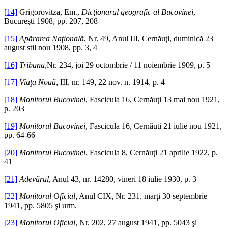
[14]
Grigorovitza, Em.,
Dicţionarul geografic al Bucovinei
,
Bucureşti 1908, pp. 207, 208
[15]
Apărarea Naţională
, Nr. 49, Anul III, Cernăuţi, duminică 23
august stil nou 1908, pp. 3, 4
[16]
Tribuna
,Nr. 234, joi 29 octombrie / 11 noiembrie 1909, p. 5
[17]
Viaţ
a Nouă
, III, nr. 149, 22 nov. n. 1914, p. 4
[18]
Monitorul Bucovinei
, Fascicula 16, Cernăuţi 13 mai nou 1921,
p. 203
[19]
Monitorul Bucovinei
, Fascicula 16, Cernăuţi 21 iulie nou 1921,
pp. 64-66
[20]
Monitorul Bucovinei
, Fascicula 8, Cernăuţi 21 aprilie 1922, p.
41
[21]
Adevărul
, Anul 43, nr. 14280, vineri 18 iulie 1930, p. 3
[22]
Monitorul Oficial
, Anul CIX, Nr. 231, marţi 30 septembrie
1941, pp. 5805 şi urm.
[23]
Monitorul Oficial
, Nr. 202, 27 august 1941, pp. 5043 şi