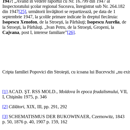
1947:
„Având în vedere raportul cu Nr. 16.799 din 1947 al
Inspectoratului şcolar regional Suceava, înregistrat sub Nr. 264.182
din 1947
[25]
, următorii învăţători se repartizează, pe data de 1
septembrie 1947, la şcolile primare indicate în dreptul fiecăruia:
Isopescu Xenofon
, de la Stroeşti, la Părhăuţi;
Isopescu Aurelia
, de
la Stroeşti, la Părhăuţi. „Ivan Petru, de la Stroeşti, Gropeni, la
Cajvana
, post I, interese familiare”
[26]
.
Cripta familiei Popovici din Stroieşti, cu icoana lui Bucevschi „nu exi
[1]
ACAD. ŞT. RSS MOLD.,
Moldova în epoca feudalismului
, VII,
I, Chişinău 1975, p. 346
[2]
Călători
, XIX, III, pp. 291, 292
[3]
SCHEMATISMUS DER BUKOWINAER, Czernowitz, 1843
p. 50, 1876 p. 40, 1907 p. 159, 162