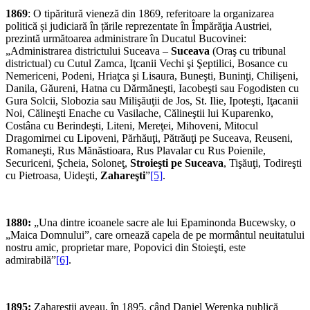
1869
: O tipăritură vieneză din 1869, referitoare la organizarea
politică și judiciară în țările reprezentate în Împărăţia Austriei,
prezintă următoarea administrare în Ducatul Bucovinei:
„Administrarea districtului Suceava –
Suceava
(Oraş cu tribunal
districtual) cu Cutul Zamca, Iţcanii Vechi şi Şeptilici, Bosance cu
Nemericeni, Podeni, Hriaţca şi Lisaura, Buneşti, Buninţi, Chilişeni,
Danila, Găureni, Hatna cu Dărmăneşti, Iacobeşti sau Fogodisten cu
Gura Solcii, Slobozia sau Milişăuţii de Jos, St. Ilie, Ipoteşti, Iţacanii
Noi, Călineşti Enache cu Vasilache, Călineştii lui Kuparenko,
Costâna cu Berindeşti, Liteni, Mereţei, Mihoveni, Mitocul
Dragomirnei cu Lipoveni, Părhăuţi, Pătrăuţi pe Suceava, Reuseni,
Romaneşti, Rus Mănăstioara, Rus Plavalar cu Rus Poienile,
Securiceni, Şcheia, Soloneţ,
Stroieşti pe Suceava
, Tişăuţi, Todireşti
cu Pietroasa, Uideşti,
Zahareşti
”
[5]
.
1880:
„Una dintre icoanele sacre ale lui Epaminonda Bucewsky, o
„Maica Domnului”, care ornează capela de pe mormântul neuitatului
nostru amic, proprietar mare, Popovici din Stoieşti, este
admirabilă”
[6]
.
1895:
Zahareştii aveau, în 1895, când Daniel Werenka publică