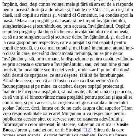
împlinit, deci, deşi contra voinţei mele şi fără să am eu de a răspunde
pentru această dorinţă a dumisale şi, înainte de 3/4 la 12, am ieşit din
clasă, iară copiii au rămas şi, venind dl Gemeniuc, i-a condus apoi la
masă. / Masa s-a pregătit şi dat aşadară pe timpul învăţământului,
stingherindu-se şi scurtându-se, prin aceasta, învăţământul. Ospăţul
se putea pregăti şi da după încheierea învăţământului de dimineaţă,
ca să nu se stingherească şi scurteze deloc învăţământul, şi, dacă nu
la casa gospodinei respective, care a pregătit şi dat ospăţul pentru
copiii de şcoală, cu cea mai curată şi mai bună intenţiune, atunci într-
o clasă în care, necerând deocamdată trebuinţă, nu se ţine deloc
învăţământ şi stă, prin urmare, la dispoziţiune pentru ospăţ, evitându-
se prin aceasta o scurtare a învăţământului, sau, cel mai bine şi mai
potrivit, în localităţile şcolii celei vechi, unde s-ar fi putut afla două
odăi destul de spaţioase, ce stau deşerte, fără să fie întrebuinţate.
Afară de aceea, cred că ar fi fost cu cale ca dl superior să mă
încunoştinţeze şi pe mine, ca catehet, despre ospăţul proiectat şi,
înainte de începerea ospăţului, să mă invite, aflându-mă eu pe acolo,
ca să vin şi să binecuvântez masa pregătită pentru şcolari şi aşa să se
contribuie, şi prin aceasta, la creşterea religios-morală a tineretului
şcolar. Judece, deci, lumea ori de nu cade asupra dlui superior Ţăran
vreo responsabilitate oarecare! Mulţămindu-vă respectuos pentru
publicarea acestor şire, ce servesc spre constatarea adevărului şi
înformaţiune celor interesaţi în afacere, subsemn cu stimă: /
Vasile
Boca
, / preot şi catehet ort. or. în Stroieşti”
[12]
. Știrea de la care
pornea acest scandal, datorat faptului că catehetul Boca nu fusese