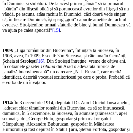
în Duminici şi sărbători. De la acest primar „tânăr“ să ia primarul
„bătrân” din Ilişeşti pildă şi să poruncească evreilor din Ilişeşti să nu
vândă, pe ascuns, atâta rachiu în Duminici, căci doară vede singur
că, în fiecare Duminică, îşi sparg „goii” capurile ameţite de rachiul
evreiesc. Stroiştenilor, urmaţi sfaturile de bine şi bunul Dumnezeu vă
va ajuta pe calea apucată!”
[15]
.
1909:
„Liga românilor din Bucovina”, înființată la Suceava, în
1908, avea, în 1909, 6 secții: 3 în Suceava, și câte una în Cernăuți,
Șcheia și
Stroiești
[16]
. Din Stroiești întreține, vreme de câțiva ani,
în coloanele gazetei
Tribuna
din Arad o adevărată rubrică de
„analiză bucovineneană” un oarecare „N. I. Russu”, care merită
identificat, datorită vocației scriitoricești pe care o proba. Probabil că
e vorba de un învățător.
1914:
În 3 decembrie 1914, deputatul Dr. Aurel Onciul lansa apelul,
„adresat chiar ţăranilor români din Bucovina, ca să se întrunească,
duminică, în 5 decembrie, la Suceava, în adunare ţărănească”, apel
semnat şi de „George Hutu, gospodar şi primar al oraşului
Câmpulung, Alexandru Buburuzan, gospodar în Mănăstirea
Humorului şi fost deputat în Sfatul Ţării, Ştefan Forfotă, gospodar şi