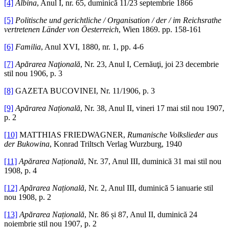
[4]
Albina
, Anul I, nr. 65, duminică 11/23 septembrie 1866
[5]
Politische und gerichtliche / Organisation / der / im Reichsrathe
vertretenen Länder von Öesterreich
, Wien 1869. pp. 158-161
[6]
Familia
, Anul XVI, 1880, nr. 1, pp. 4-6
[7]
Apărarea Naţională
, Nr. 23, Anul I, Cernăuţi, joi 23 decembrie
stil nou 1906, p. 3
[8]
GAZETA BUCOVINEI, Nr. 11/1906, p. 3
[9]
Apărarea Națională
, Nr. 38, Anul II, vineri 17 mai stil nou 1907,
p. 2
[10]
MATTHIAS FRIEDWAGNER,
Rumanische Volkslieder aus
der Bukowina
, Konrad Triltsch Verlag Wurzburg, 1940
[11]
Apărarea Națională
, Nr. 37, Anul III, duminică 31 mai stil nou
1908, p. 4
[12]
Apărarea Națională
, Nr. 2, Anul III, duminică 5 ianuarie stil
nou 1908, p. 2
[13]
Apărarea Națională
, Nr. 86 și 87, Anul II, duminică 24
noiembrie stil nou 1907, p. 2