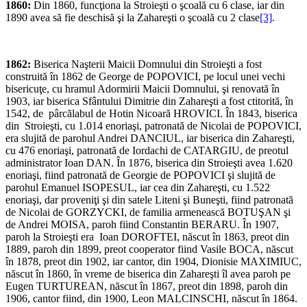
1860:
Din 1860, funcţiona la Stroieşti o şcoală cu 6 clase, iar din
1890 avea să fie deschisă şi la Zahareşti o şcoală cu 2 clase
[3]
.
1862:
Biserica Naşterii Maicii Domnului din Stroieşti a fost
construită în 1862 de George de POPOVICI, pe locul unei vechi
bisericuţe, cu hramul Adormirii Maicii Domnului, şi renovată în
1903, iar biserica Sfântului Dimitrie din Zahareşti a fost ctitorită, în
1542, de pârcălabul de Hotin Nicoară HROVICI. În 1843, biserica
din Stroieşti, cu 1.014 enoriaşi, patronată de Nicolai de POPOVICI,
era slujită de parohul Andrei DANCIUL, iar biserica din Zahareşti,
cu 476 enoriaşi, patronată de Iordachi de CATARGIU, de preotul
administrator Ioan DAN. În 1876, biserica din Stroieşti avea 1.620
enoriaşi, fiind patronată de Georgie de POPOVICI şi slujită de
parohul Emanuel ISOPESUL, iar cea din Zahareşti, cu 1.522
enoriaşi, dar proveniţi şi din satele Liteni şi Buneşti, fiind patronată
de Nicolai de GORZYCKI, de familia armenească BOTUŞAN şi
de Andrei MOISA, paroh fiind Constantin BERARU. În 1907,
paroh la Stroieşti era Ioan DOROFTEI, născut în 1863, preot din
1889, paroh din 1899, preot cooperator fiind Vasile BOCA, născut
în 1878, preot din 1902, iar cantor, din 1904, Dionisie MAXIMIUC,
născut în 1860, în vreme de biserica din Zahareşti îl avea paroh pe
Eugen TURTUREAN, născut în 1867, preot din 1898, paroh din
1906, cantor fiind, din 1900, Leon MALCINSCHI, născut în 1864.