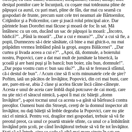
desişul pomilor care le încunjură, cu coşare mai totdeauna pline de
păpuşoi ca aurul, cu şuri mari, pline de fân, dar mai cu seamă cu
gospodari de frunte, precum sunt cele trei neamuri ale Bârtoenilor,
Criţănilor şi a Policenilor, care şi joacă rolul principal aice. Dar
părintele Ioan Doroftei mai făcuse şi moară de foc în sat. Mă
întâlnesc cu un om, ducând un sac de păpuşoi la moară: „Încotro,
bădică?”. „Până la moară”. „Dar a cui e moara?”. „Da’ a cui să fie, a
popii, Dumnezeu să-i deie sănătate, că bine a mai ghicit-o, nu mai
prăpădim vremea îmblând până la gropi, asupra Bălăcenei”. „Dar
curtea şi livada aceea a cui e?”. „Apoi, dă, domnule, a boierului
nostru, Popovici, care a dat mai mult de jumătate la biserică, la
şcoală şi are bani puşi şi în bancă; bun boier, zău bun, domnule!”.
„Dar popa vostru cum e: bun sau rău?”. „Ba să te ferească sfântul,
că-i destul de bun”. / Acum cine să fi scris minunatele cele de şire?
Poftim, iată un păcătos de învăţător, Popovici, din cei mai buni, care
are, pare-mi-se, abia 2 clase şi acelea făcute încă câine-câineşte.
Acesta e unul de aceia care îmblă după potcoave de cai morţi, care
nu ştie nici el săracul nimică, ş-apoi îi mai zic băieţii „domn
învăţător”, ş-apoi tocmai unul ca acesta s-a găsit să bârfească contra
preoţilor. Oameni buni din Stroeşti, cereţi de la domnul inspector alt
învăţător, nu daţi băieţii să îmble degeaba la Popovici, care nu ştie
nici el nimică. Pentru voi, dragilor mei gospodari, trebuie să vă fie
preotul preot, ca unul ce poartă straiele sfinte, ca unul ce a îmbătrânit
învăţând prin şcoli, pe când învăţătorul trebuie să vă fie tot învăţător.
Staţi să vă întreb, cine se cade să aibă mai mare cinste în sat: un