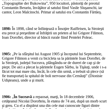
„Topographie der Bukowina”, 950 locuitori, păstoriţi de preotul
Constantin Berariu, învăţător al satului fiind Vasile Sluşanschi, iar
cantor, Leon Malcinschi. Primar al satului era Constantin Fărtăeş.
1898:
În 1898, când se înfiinţează o Însoţire Raiffeisen, la Stroieşti
era preot şi preşedinte al înfrăţirii un prieten al lui Grigore Filimon,
Ioan Doroftei, director al băncii rurale fiind Pentelei Poleac.
1905:
„Pe la sfârşitul lui August 1905 şi începutul lui Septembrie,
Grigore Filimon a venit cu bicicleta sa la părintele Ioan Doroftei, de
la Stroieşti, judeţul Suceava, plângându-se de dureri de cap şi de
piept. De aici a plecat la părintele Eugen Sârbu, la Tişăuţi, unde i s-a
făcut tot mai mare rău, încât, în cele din urmă, a trebuit să plece (să
fie transportat) la spitalul de boli nervoase din Cernăuţi” (Dionisie
Udişteanu), unde a şi murit.
1906:
„
În Suceavă
a repaosat, marţi, în 18 decembrie 1906,
cetăţeanul Nicolai Dorofteiu, în etatea de 74 ani, după un morb scurt
şi greu. Cu el a dispărut una din cele mai cunoscute figuri dintre