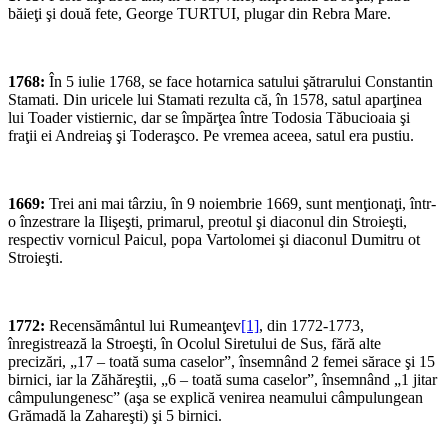
băieţi şi două fete, George TURTUI, plugar din Rebra Mare.
1768:
În 5 iulie 1768, se face hotarnica satului şătrarului Constantin
Stamati. Din uricele lui Stamati rezulta că, în 1578, satul aparţinea
lui Toader vistiernic, dar se împărţea între Todosia Tăbucioaia şi
fraţii ei Andreiaş şi Toderaşco. Pe vremea aceea, satul era pustiu.
1669:
Trei ani mai târziu, în 9 noiembrie 1669, sunt menţionaţi, într-
o înzestrare la Ilişeşti, primarul, preotul şi diaconul din Stroieşti,
respectiv vornicul Paicul, popa Vartolomei şi diaconul Dumitru ot
Stroieşti.
1772:
Recensământul lui Rumeanţev
[1]
, din 1772-1773,
înregistrează la Stroeşti, în Ocolul Siretului de Sus, fără alte
precizări, „17 – toată suma caselor”, însemnând 2 femei sărace şi 15
birnici, iar la Zăhăreştii, „6 – toată suma caselor”, însemnând „1 jitar
câmpulungenesc” (aşa se explică venirea neamului câmpulungean
Grămadă la Zahareşti) şi 5 birnici.