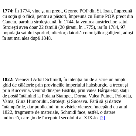
1774:
În 1774, vine şi un preot, George POP din St. Ioan, împreună
cu soţia şi o fiică, pentru a păstori, împreună cu Butie POP, preot din
Canciu, parohia stroieşteană. În 1744, la venirea austriecilor, satul
Stroieşti avea doar 22 familii (20 ţărani, în 1775), iar în 1784, 97,
populaţia satului sporind, ulterior, datorită coloniştilor galiţieni, aduşi
în sat mai ales după 1848.
1822:
Vienezul Adolf Schmidl, în intenţia lui de a scrie un amplu
ghid de călătorie prin provinciile imperiului habsburgic, a trecut şi
prin Bucovina, venind dinspre Bistriţa, prin valea Bârgaielor, staţii
de poştă întâlnind la Poiana Stampei, Dorna, Valea Putnei, Pojorâta,
Vama, Gura Humorului, Stroieşti şi Suceava. Fără să-şi dateze
întâmplările, dar publicând, în revistele vieneze, începând cu anul
1822, fragmente de materiale, Schmidl face, astfel, o datare
indirectă, care ţin de începutul secolului al XIX-lea
[2]
.