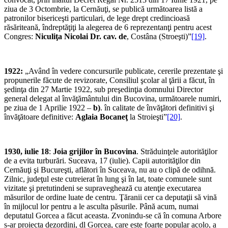
ziua de 3 Octombrie, la Cernăuţi, se publică următoarea listă a
patronilor bisericeşti particulari, de lege drept credincioasă
răsăriteană, îndreptăţiţi la alegerea de 6 reprezentanţi pentru acest
Congres:
Niculiţa
Nicolai Dr. cav. de
, Costâna (Stroeşti)”
[19]
.
1922:
„Având în vedere concursurile publicate, cererile prezentate şi
propunerile făcute de revizorate, Consiliul şcolar al ţării a făcut, în
şedinţa din 27 Martie 1922, sub preşedinţia domnului Director
general delegat al învăţă­mântului din Bucovina, următoarele numiri,
pe ziua de 1 Aprilie 1922 –
b)
. în calitate de învăţători definitivi şi
învăţătoare definitive:
Aglaia
Bocaneţ
la Stroieşti”
[20]
.
1930, iulie 18
:
Joia grijilor în Bucovina
. Străduinţele autorităţilor
de a evita turburări. Suceava, 17 (iulie). Capii autorităţilor din
Cernăuţi şi Bucureşti, aflători în Suceava, nu au o clipă de odihnă.
Zilnic, judeţul este cutreierat în lung şi în lat, toate comunele sunt
vizitate şi pretutindeni se supraveghează cu atenţie executarea
măsurilor de ordine luate de centru. Ţăranii cer ca deputaţii să vină
în mijlocul lor pentru a le asculta păsurile. Până acum, numai
deputatul Gorcea a făcut aceasta. Zvonindu-se că în comuna Arbore
s-ar proiecta dezordini, dl Gorcea, care este foarte popular acolo, a