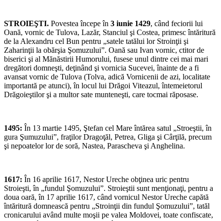
STROIEŞTI.
Povestea începe în
3 iunie 1429
, când feciorii lui
Oană, vornic de Tulova, Lazăr, Stanciul şi Costea, primesc întăritură
de la Alexandru cel Bun pentru „satele tatălui lor Stroinţii şi
Zaharinţii la obărşia Şomuzului”. Oană sau Ivan vornic, ctitor de
biserici şi al Mănăstirii Humorului, fusese unul dintre cei mai mari
dregători domneşti, deţinând şi vornicia Sucevei, înainte de a fi
avansat vornic de Tulova (Tolva, adică Vornicenii de azi, localitate
importantă pe atunci), în locul lui Drăgoi Viteazul, întemeietorul
Drăgoieştilor şi a multor sate munteneşti, care tocmai răposase.
1495:
În 13 martie 1495, Ştefan cel Mare întărea satul „Stroeştii, în
gura Şumuzului”, fraţilor Dragoţăl, Petrea, Gliga şi Cârţilă, precum
şi nepoatelor lor de soră, Nastea, Parascheva şi Anghelina.
1617:
În 16 aprilie 1617, Nestor Ureche obţinea uric pentru
Stroieşti, în „fundul Şomuzului”. Stroieştii sunt menţionaţi, pentru a
doua oară, în 17 aprilie 1617, când vornicul Nestor Ureche capătă
întăritură domnească pentru „Stroinţii din fundul Şomuzului”, tatăl
cronicarului având multe moşii pe valea Moldovei, toate confiscate,