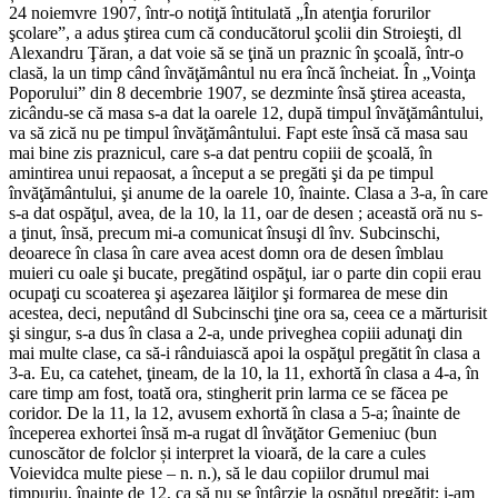
24 noiemvre 1907, într-o notiţă întitulată „În atenţia forurilor
şcolare”, a adus ştirea cum că conducătorul şcolii din Stroieşti, dl
Alexandru Ţăran, a dat voie să se ţină un praznic în şcoală, într-o
clasă, la un timp când învăţământul nu era încă încheiat. În „Voinţa
Poporului” din 8 decembrie 1907, se dezminte însă ştirea aceasta,
zicându-se că masa s-a dat la oarele 12, după timpul învăţământului,
va să zică nu pe timpul învăţământului. Fapt este însă că masa sau
mai bine zis praznicul, care s-a dat pentru copiii de şcoală, în
amintirea unui repaosat, a început a se pregăti şi da pe timpul
învăţământului, şi anume de la oarele 10, înainte. Clasa a 3-a, în care
s-a dat ospăţul, avea, de la 10, la 11, oar de desen ; această oră nu s-
a ţinut, însă, precum mi-a comunicat însuşi dl înv. Subcinschi,
deoarece în clasa în care avea acest domn ora de desen îmblau
muieri cu oale şi bucate, pregătind ospăţul, iar o parte din copii erau
ocupaţi cu scoaterea şi aşezarea lăiţilor şi formarea de mese din
acestea, deci, neputând dl Subcinschi ţine ora sa, ceea ce a mărturisit
şi singur, s-a dus în clasa a 2-a, unde priveghea copiii adunaţi din
mai multe clase, ca să-i rânduiască apoi la ospăţul pregătit în clasa a
3-a. Eu, ca catehet, ţineam, de la 10, la 11, exhortă în clasa a 4-a, în
care timp am fost, toată ora, stingherit prin larma ce se făcea pe
coridor. De la 11, la 12, avusem exhortă în clasa a 5-a; înainte de
începerea exhortei însă m-a rugat dl învăţător Gemeniuc (bun
cunoscător de folclor și interpret la vioară, de la care a cules
Voievidca multe piese – n. n.), să le dau copiilor drumul mai
timpuriu, înainte de 12, ca să nu se întârzie la ospăţul pregătit; i-am