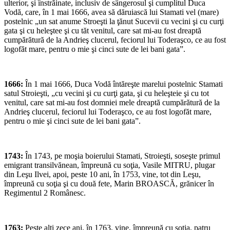
ulterior, şi înstrăinate, inclusiv de sângerosul şi cumplitul Duca
Vodă, care, în 1 mai 1666, avea să dăruiască lui Stamati vel (mare)
postelnic „un sat anume Stroeşti la ţănut Sucevii cu vecini şi cu curţi
gata şi cu heleştee şi cu tăt venitul, care sat mi-au fost dreaptă
cumpărătură de la Andrieş clucerul, feciorul lui Toderaşco, ce au fost
logofăt mare, pentru o mie şi cinci sute de lei bani gata”.
1666:
În 1 mai 1666, Duca Vodă întăreşte marelui postelnic Stamati
satul Stroieşti, „cu vecini şi cu curţi gata, şi cu heleşteie şi cu tot
venitul, care sat mi-au fost domniei mele dreaptă cumpărătură de la
Andrieş clucerul, feciorul lui Toderaşco, ce au fost logofăt mare,
pentru o mie şi cinci sute de lei bani gata”.
1743:
În 1743, pe moşia boierului Stamati, Stroieşti, soseşte primul
emigrant transilvănean, împreună cu soţia, Vasile MITRU, plugar
din Leşu Ilvei, apoi, peste 10 ani, în 1753, vine, tot din Leşu,
împreună cu soţia şi cu două fete, Marin BROASCĂ, grănicer în
Regimentul 2 Românesc.
1763:
Peste alţi zece ani, în 1763, vine, împreună cu soţia, patru