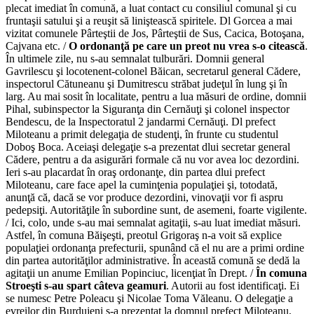
plecat imediat în comună, a luat contact cu consiliul comunal şi cu
fruntaşii satului şi a reuşit să liniştească spiritele. Dl Gorcea a mai
vizitat comunele Pârteştii de Jos, Pârteştii de Sus, Cacica, Botoşana,
Cajvana etc. /
O ordonanţă pe care un preot nu vrea s-o citească
.
În ultimele zile, nu s-au semnalat tulburări. Domnii general
Gavrilescu şi locotenent-colonel Băican, secretarul general Cădere,
inspectorul Cătuneanu şi Dumitrescu străbat judeţul în lung şi în
larg. Au mai sosit în localitate, pentru a lua măsuri de ordine, domnii
Pihal, subinspector la Siguranţa din Cernăuţi şi colonel inspector
Bendescu, de la Inspectoratul 2 jandarmi Cernăuţi. Dl prefect
Miloteanu a primit delegaţia de studenţi, în frunte cu studentul
Doboş Boca. Aceiaşi delegaţie s-a prezentat dlui secretar general
Cădere, pentru a da asigurări formale că nu vor avea loc dezordini.
Ieri s-au placardat în oraş ordonanţe, din partea dlui prefect
Miloteanu, care face apel la cuminţenia populaţiei şi, totodată,
anunţă că, dacă se vor produce dezordini, vinovaţii vor fi aspru
pedepsiţi. Autorităţile în subordine sunt, de asemeni, foarte vigilente.
/ Ici, colo, unde s-au mai semnalat agitaţii, s-au luat imediat măsuri.
Astfel, în comuna Băişeşti, preotul Grigoraş n-a voit să explice
populaţiei ordonanţa prefecturii, spunând că el nu are a primi ordine
din partea autorităţilor administrative. În această comună se dedă la
agitaţii un anume Emilian Popinciuc, licenţiat în Drept. /
În comuna
Stroeşti s-au spart câteva geamuri
. Autorii au fost identificaţi. Ei
se numesc Petre Poleacu şi Nicolae Toma Văleanu. O delegaţie a
evreilor din Burdujeni s-a prezentat la domnul prefect Miloteanu,