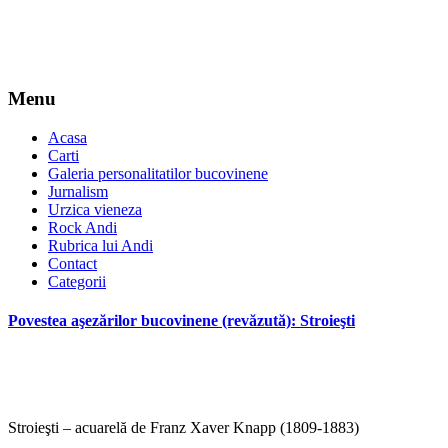
Menu
Acasa
Carti
Galeria personalitatilor bucovinene
Jurnalism
Urzica vieneza
Rock Andi
Rubrica lui Andi
Contact
Categorii
Povestea aşezărilor bucovinene (revăzută): Stroieşti
Stroieşti – acuarelă de Franz Xaver Knapp (1809-1883)