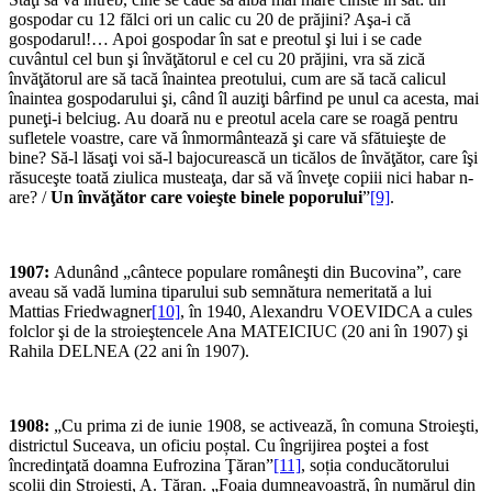
gospodar cu 12 fălci ori un calic cu 20 de prăjini? Aşa-i că
gospodarul!… Apoi gospodar în sat e preotul şi lui i se cade
cuvântul cel bun şi învăţătorul e cel cu 20 prăjini, vra să zică
învăţătorul are să tacă înaintea preotului, cum are să tacă calicul
înaintea gospodarului şi, când îl auziţi bârfind pe unul ca acesta, mai
puneţi-i belciug. Au doară nu e preotul acela care se roagă pentru
sufletele voastre, care vă înmormântează şi care vă sfătuieşte de
bine? Să-l lăsaţi voi să-l bajocurească un ticălos de învăţător, care îşi
răsuceşte toată ziulica musteaţa, dar să vă înveţe copiii nici habar n-
are? /
Un învăţător care voieşte binele poporului
”
[9]
.
1907:
Adunând „cântece populare româneşti din Bucovina”, care
aveau să vadă lumina tiparului sub semnătura nemeritată a lui
Mattias Friedwagner
[10]
, în 1940, Alexandru VOEVIDCA a cules
folclor şi de la stroieştencele Ana MATEICIUC (20 ani în 1907) şi
Rahila DELNEA (22 ani în 1907).
1908:
„Cu prima zi de iunie 1908, se activează, în comuna Stroieşti,
districtul Suceava, un oficiu poștal. Cu îngrijirea poştei a fost
încredinţată doamna Eufrozina Ţăran”
[11]
, soția conducătorului
școlii din Stroiești, A. Țăran. „Foaia dumneavoastră, în numărul din