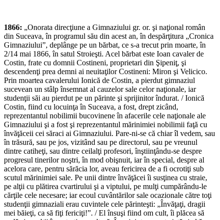
1866:
„Onorata direcţiune a Gimnaziului gr. or. şi naţional român
din Suceava, în programul său din acest an, în despărţitura „Cronica
Gimnaziului”, deplânge pe un bărbat, ce s-a trecut prin moarte, în
2/14 mai 1866, în satul Stroieşti. Acel bărbat este Ioan cavaler de
Costin, frate cu domnii Costineni, proprietari din Şipeniţ, şi
descendenţi prea demni ai neuitaţilor Costineni: Miron şi Velicico.
Prin moartea cavalerului Ionică de Costin, a pierdut gimnaziul
sucevean un stâlp însemnat al cauzelor sale celor naţionale, iar
studenţii săi au pierdut pe un părinte şi sprijinitor îndurat. / Ionică
Costin, fiind cu locuinţa în Suceava, a fost, drept zicând,
reprezentantul nobilimii bucovinene în afacerile cele naţionale ale
Gimnaziului şi a fost şi reprezentantul mărinimiei nobilimii faţă cu
învăţăceii cei săraci ai Gimnaziului. Pare-ni-se că chiar îl vedem, sau
în trăsură, sau pe jos, vizitând sau pe directorul, sau pe vreunul
dintre catiheţi, sau dintre ceilalţi profesori, înştiinţându-se despre
progresul tinerilor noştri, în mod obişnuit, iar în special, despre al
acelora care, pentru sărăcia lor, aveau fericirea de a fi ocrotiţi sub
scutul mărinimiei sale. Pe unii dintre învăţăcei îi susţinea cu straie,
pe alţii cu plătirea cvartirului şi a viptului, pe mulţi cumpărându-le
cărţile cele necesare; iar ecoul cuvântărilor sale ocazionale către toţi
studenţii gimnaziali erau cuvintele cele părinteşti: „Învăţaţi, dragii
mei băieţi, ca să fiţi fericiţi!”. / El însuşi fiind om cult, îi plăcea să