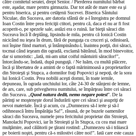
către comitetul seratei, drept Senior. / Pierderea numitului bărbat
este, aşadar, mare pentru gimnaziu. Dar tot atât de mare este ea şi
pentru biserica, şi pentru cetăţenii Sucevei. Biserica Sântului
Niculae, din Suceava, are datoria sfântă de a-l înregistra pe domnul
Ioan Costin între prea fericiţii ctitori, pentru că, daca el nu ar fi fost
acoperit-o, pe spezele sale, astăzi era o ruină. Iar bieţii săraci din
Suceava încă îl deplâng, lipsindu-le mila, pentru că Ionică Costin
nicicând nu ieşea în drum, fără de punguţa cu cruceri şi, odinioară,
noi înşine fiind martori, şi întâmpinându-l, înaintea porţii, doi săraci,
tocmai când ieşeam din ogradă, exclamă bătrânul, în mod binevoitor,
dar si umoristic: „Iată, mi-am uitat coiful mântuirii săracilor!”,
întorcându-se, îndată, după punguţă. / Ne luăm, cu multă plăcere,
încă şi libertatea de a aminti de o faptă mărinimoasă a proprietarilor
din Stroieşti şi Stupca, a domnilor fraţi Popovici şi nepoţi, de la sora
lui Ionică Costin. Prea nobilii aceşti domni, în toate iernile,
depuneau, în ograda unchiului lor, câte 24-30 de stânjeni de lemne,
de ars, care, sub privegherea numitului, se împărţeau între cei săraci
din Suceava. „
Quod natura dedit, nemo negare potest
”. De la
părinţi se moşteneşte dorul îndurării spre cei săraci şi asupriţi de
nevoi materiale. Încă şi acum, cu „Dumnezeu să-l ierte şi să-l
odihnească întru Împărăţia Sa!”, răsună, de pe buzele oamenilor
săraci din Suceava, numele prea fericitului proprietar din Stroieşti,
Manolachi Popovici, iar în Stroieşti şi în Stupca, cu cea mai mare
mulţămire, aud călătorii pe ţărani rostind: „Dumnezeu să-i trăiască
pe boierii noştri, pentru că-s milostivi către noi!”. Iată care este cauza