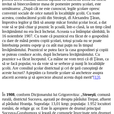
invitat să binecuvânteze masa de pomenire pentru școlari, este
următoarea: „După cât ne este cunoscut, legile şcolare opresc
conveniri sociale de orice natură în localităţile şcolii. Cu toate
acestea, conducătorul şcolii din Stroieşti, dl Alexandru Ţăran,
împrotiva legilor şi fără să anunţe măcar forului şcolar local, a dat
voie să se ţină chiar şi praznic în şcoală, într-o clasă, la un timp când
învăţământul nu era încă încheiat. Aceasta s-a întâmplat sâmbătă, în
16 noiembrie 1907. Cu toate că praznicul era făcut de o gospodină
cu dare de mână pentru copiii şcolari, totuşi şcoala nu se poate
întrebuinţa pentru ospeţe şi cu atât mai puţin nu în timpul
învăţământului. Praznicul se putea face la casa gospodinei şi copiii
se puteau conduce acolo, după încheiarea învăţământului. Cu
praznice s-a făcut începutul. Ca mâine ne vom trezi că dl Ţăran, ca
să se facă popular, va da voie să se serbeze şi nunţi în localităţile
şcolii. Are consiliul şcolar districtual şi cel de ţară cunoştinţă de
aceste lucruri? Aşteptăm ca forurile şcolare să ancheteze asupra
afacerii acesteia şi să aprecieze abuzul acesta după merit”
[13]
.
În
1908
, conform Dicţionarului lui Grigorovitza: „
Stroeşti
, comună
rurală, districtul Su­ceava, aşezată pe dreapta pârâului Trepar, afluent
al pârâului Hraniţa. Suprafaţa: 13,01 kmp; po­pulaţia: 1.952 locuitori
români, de religie gr. or. Este în apropiere de drumul principal
Suceava-Gurahumora şi legată de comunele înveci­nate prin drumuri