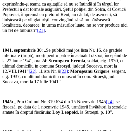
exprimându-şi teama ca agitaţiile să nu se întindă şi în târgul lor.
Prefectul a dat formale asigurări. Şeful poliţiei din Solca, dl Costică
Popovici, împreună cu pretorul Reuţ, au căutat, de asemeni, să
liniştească pe viligiaturişti, convingându-i să nu părăsească
localitatea, deoarece, în urma măsurilor luate, nu se vor produce nici
un fel de tulburări”
[21]
.
1941, septembrie 30
: „Se publică mai jos lista Nr. 16, de gradele
inferioare (trupă), morţi pentru patrie în actualul război, începând de
la 22 iunie 1941, ora 24:
Strungaru Eremia
, soldat, ctg. 1930, cu
ultimul domiciliu în comuna
Stroeşti
, judeţul Suceava, mort la
12.VIII.1941”
[22]
. „Lista Nr. 9
[23]
:
Moroşeanu Grigore
, sergent,
ctg. 1937, cu ultimul domiciliu cunoscut în com. Stroeşti, jud.
Suceava, mort la 17 iulie 1941”.
1945:
„Prin Ordinul Nr. 319.634 din 15 Noemvrie 1945
[24]
, se
fixează, pe data de 1 noemvrie 1945, următorii învăţători la şcoalele
aratate în dreptul fiecăruia:
Loy Leopold
, la Stroeşti, p. 10”.