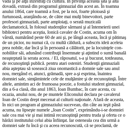
vadă şi pe alţii înzestraţi cu cultură. În privinţa aceasta iată şi altă
dovadă, extrasă din programul gimnazial din acest an. În toamna
anului 1864, care toamnă a fost, pe la noi, foarte ploioasă şi
furtunoasă, aranjându-se, de către mai mulţi binevoitori, parte
profesori gimnaziali, parte amploiaţi, o serată muzicală
declamatorică, în folosul studenţilor sărmani şi al întemeierii unei
biblioteci pentru aceştia, Ionică cavaler de Costin, acuma om în
vârstă, numărând peste 60 de ani şi, pe lângă aceasta, încă şi pătimaş
de un picior, nu numai că, cu multă căldură, a subscris ideii aceleia
prea nobile, dar încă şi în persoană a călătorit, pe la locuinţele con-
nobililor săi, adunând contribuţii însemnate şi aţintind o sumă banală
neaşteptată la serata aceea. / El, răposatul, s-a şi bucurat, totdeauna,
de recunoştinţă publică. pentru atari osteniri. Studenţii gimnaziali
abia aşteptau să sosească ziua onomastică a domnie sale sau anul
nou, mergând ei, atunci, grămadă, spre a-şi esprima, înaintea
domniei sale, simţămintele cele de mulţămire şi de recunoştinţă. Între
altele, amintim aci de frumoasa poezie, a fostului student gimnazial,
din a 6-a clasă, din anul 1863, Ioan Bumbac, în care acesta, cu
ocazia, anului nou, de pe muntele Eliconului declara pe cavalerul
Ioan de Costin drept mecenat al culturii naţionale. Afară de aceasta,
în nici un program al gimnaziului sucevean, din câte au ieşit până
acuma, nu lipseşte numele „Ioan Costin”, exprimându-i-se domniei
sale cea mai vie şi mai intimă recunoştinţă pentru truda şi oferta ce o
hărăzi institutului celui abia înfiinţat. Iar osteneala cea din urmă a
domniei sale fu încă şi cu aceea recunoscută, că se proclamă, de