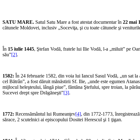
SATU MARE.
Satul Satu Mare a fost atestat documentar în
22 mai 
cătunele Moldovei, inclusiv „Soceviţa, şi cu toate cătunele şi venituril
În
15 iulie 1445
, Ştefan Vodă, fratele lui Ilie Vodă, l-a „miluit” pe Oa
său”
[2]
.
1582:
În 24 februarie 1582, din voia lui Iancul Sasul Vodă, „un sat la
cel Bătrân”, a fost dăruit mănăstirii Sf. Ilie, „unde este egumen Atana
mijlocul heleşteului, lângă piue”, făntăna Ştefului, spre troian, la păr
Sucevei drept spre Drăgăneşti”
[3]
.
1772:
Recensământul lui Rumeanţev
[4]
, din 1772-1773, înregistrează
sărace, 2 scutelnici ai episcopului Dositei Herescul şi 1 ţigan.