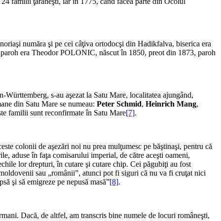
4 familii ţărăneşti, iar în 1775, când făcea parte din Ocolul
noriaşi număra şi pe cei câţiva ortodocşi din Hadikfalva, biserica era
7, paroh era Theodor POLONIC, născut în 1850, preot din 1873, paroh
den-Württemberg, s-au aşezat la Satu Mare, localitatea ajungând,
ermane din Satu Mare se numeau:
Peter Schmid
,
Heinrich Mang
,
ste familii sunt reconfirmate în Satu Mare
[7]
.
ste colonii de aşezări noi nu prea mulţumesc pe băştinaşi, pentru că
ile, aduse în faţa comisarului imperial, de către aceşti oameni,
hile lor drepturi, în cutare şi cutare chip. Cei păgubiţi au fost
r moldovenii sau „românii”, atunci pot fi siguri că nu va fi cruţat nici
deapsă şi să emigreze pe nepusă masă”
[8]
.
ermani. Dacă, de altfel, am transcris bine numele de locuri româneşti,