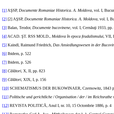
[1]
AŞSP,
Documente Romaniae Historica. A. Moldova
, vol. I, Bucu
[2]
[2] AŞSP,
Documente Romaniae Historica. A. Moldova
, vol. I, 
[3]
Balan, Teodor,
Documente bucovinene
, vol. I, Cernăuţi 1933, pp.
[4]
ACAD. ŞT. RSS MOLD.,
Moldova
în epoca feudalismului
, VII,
[5]
Kaindl, Raimund Friedrich,
Das Ansiedlungswesen in der Bucovi
[6]
Ibidem, p. 522
[7]
Ibidem, p. 526
[8]
Călători
, X, II, pp. 823
[9]
Călători
, XIX, I, p. 156
[10]
SCHEMATISMUS DER BUKOWINAER, Czernowitz, 1843 p. 49,
[11]
Politische und gerichtliche / Organisation / der / im Reichsrathe
[12]
REVISTA POLITICĂ, Anul I, nr. 10, 15 Octombrie 1886, p. 4