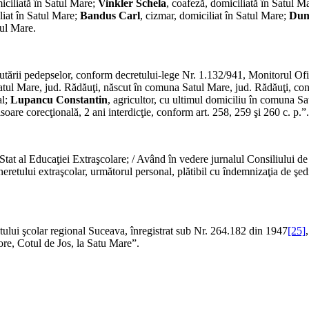
iciliată în Satul Mare;
Vinkler Schela
, coafeză, domiciliată în Satul M
iliat în Satul Mare;
Bandus Carl
, cizmar, domiciliat în Satul Mare;
Dum
tul Mare.
tării pedepselor, conform decretului-lege Nr. 1.132/941, Monitorul Ofi
Satul Mare, jud. Rădăuţi, născut în comuna Satul Mare, jud. Rădăuţi, con
al;
Lupancu Constantin
, agricultor, cu ultimul domiciliu în comuna S
oare corecţională, 2 ani interdicţie, conform art. 258, 259 şi 260 c. p.”.
e Stat al Educaţiei Extraşcolare; / Având în vedere jurnalul Consiliului 
tineretului extraşcolar, următorul personal, plătibil cu îndemnizaţia de şe
ului şcolar regional Suceava, înregistrat sub Nr. 264.182 din 1947
[25]
bore, Cotul de Jos, la Satu Mare”.