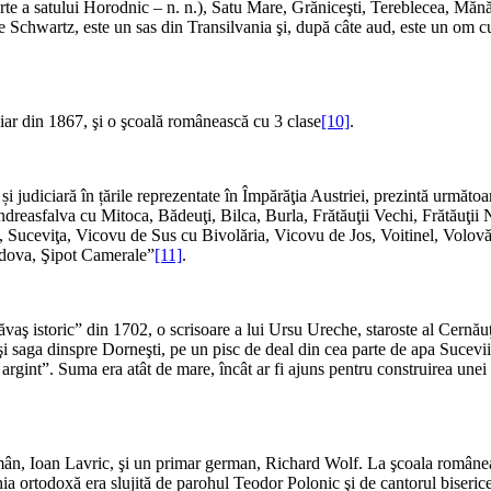
parte a satului Horodnic – n. n.), Satu Mare, Grăniceşti, Tereblecea, Mănă
Schwartz, este un sas din Transilvania şi, după câte aud, este un om cu c
iar din 1867, şi o şcoală românească cu 3 clase
[10]
.
ă și judiciară în țările reprezentate în Împărăţia Austriei, prezintă urmă
ndreasfalva cu Mitoca, Bădeuţi, Bilca, Burla, Frătăuţii Vechi, Frătăuţii
a, Suceviţa, Vicovu de Sus cu Bivolăria, Vicovu de Jos, Voitinel, Volov
oldova, Şipot Camerale”
[11]
.
aş istoric” din 1702, o scrisoare a lui Ursu Ureche, staroste al Cernăuţil
 saga dinspre Dorneşti, pe un pisc de deal din cea parte de apa Sucevii, 
argint”. Suma era atât de mare, încât ar fi ajuns pentru construirea unei
n, Ioan Lavric, şi un primar german, Richard Wolf. La şcoala româneas
 ortodoxă era slujită de parohul Teodor Polonic şi de cantorul biseric