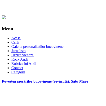
Menu
Acasa
Carti
Galeria personalitatilor bucovinene
Jurnalism
Urzica vieneza
Rock Andi
Rubrica lui Andi
Contact
Categorii
Povestea aşezărilor bucovinene (revăzută): Satu Mare