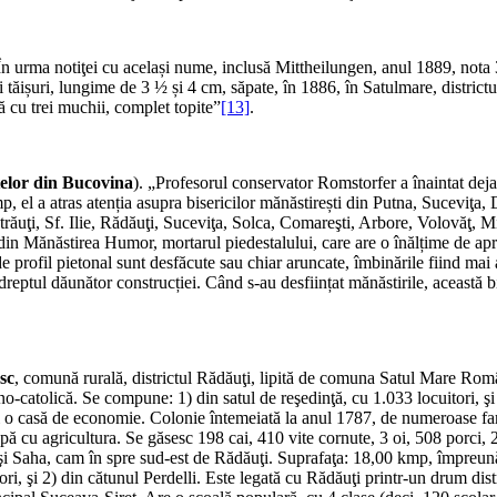
„În urma notiţei cu același nume, inclusă Mittheilungen, anul 1889, nota 3
tăișuri, lungime de 3 ½ și 4 cm, săpate, în 1886, în Satulmare, districtu
ă cu trei muchii, complet topite”
[13]
.
lor din Bucovina
). „Profesorul conservator Romstorfer a înaintat deja
l a atras atenția asupra bisericilor mănăstirești din Putna, Suceviţa, Dr
Pătrăuţi, Sf. Ilie, Rădăuţi, Suceviţa, Solca, Comareşti, Arbore, Volovăţ,
din Mănăstirea Humor, mortarul piedestalului, care are o înălțime de apro
 profil pietonal sunt desfăcute sau chiar aruncate, îmbinările fiind mai al
eptul dăunător construcției. Când s-au desființat mănăstirile, această bi
sc
, comună rurală, districtul Rădăuţi, lipită de comuna Satul Mare R
-catolică. Se compune: 1) din satul de reşedinţă, cu 1.033 locuitori, şi 
 o casă de economie. Colonie întemeiată la anul 1787, de numeroase fam
 cu agri­cultura. Se găsesc 198 cai, 410 vite cornute, 3 oi, 508 porci, 
şi Saha, cam în spre sud-est de Rădăuţi. Suprafaţa: 18,00 kmp, îm­preun
ori, şi 2) din cătunul Perdelli. Este legată cu Rădăuţi printr-un drum di