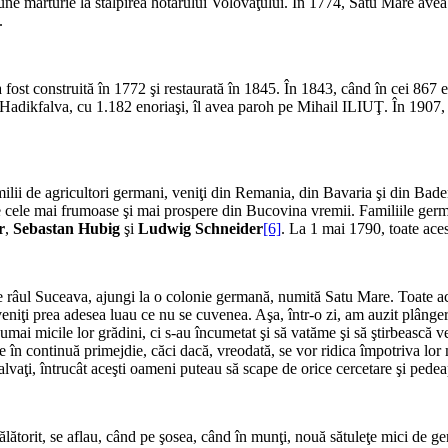
e mărturie la stâlpirea hotarului Volovăţului. În 1774, Satu Mare avea 2
.
fost construită în 1772 şi restaurată în 1845. În 1843, când în cei 867 e
Hadikfalva, cu 1.182 enoriaşi, îl avea paroh pe Mihail ILIUŢ. În 190
amilii de agricultori germani, veniţi din Remania, din Bavaria şi din Ba
tre cele mai frumoase şi mai prospere din Bucovina vremii. Familiile g
r
,
Sebastan Hubig
şi
Ludwig Schneider
[6]
. La 1 mai 1790, toate ace
 râul Suceava, ajungi la o colonie germană, numită Satu Mare. Toate ace
veniţi prea adesea luau ce nu se cuvenea. Aşa, într-o zi, am auzit plânger
umai micile lor grădini, ci s-au încumetat şi să vatăme şi să ştirbească vec
 este în continuă primejdie, căci dacă, vreodată, se vor ridica împotriva lo
 salvaţi, întrucât aceşti oameni puteau să scape de orice cercetare şi pe
călătorit, se aflau, când pe şosea, când în munţi, nouă sătuleţe mici de g