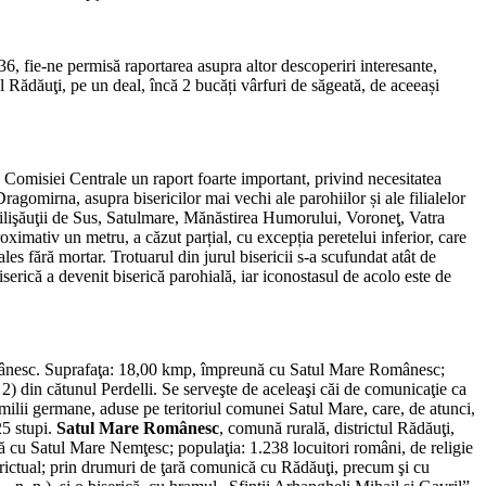
6, fie-ne permisă raportarea asupra altor descoperiri interesante,
l Rădăuţi, pe un deal, încă 2 bucăți vârfuri de săgeată, de aceeași
 Comisiei Centrale un raport foarte important, privind necesitatea
agomirna, asupra bisericilor mai vechi ale parohiilor și ale filialelor
 Milişăuţii de Sus, Satulmare, Mănăstirea Humorului, Voroneţ, Vatra
ximativ un metru, a căzut parțial, cu excepția peretelui inferior, care
es fără mortar. Trotuarul din jurul bisericii s-a scufundat atât de
serică a devenit biserică parohială, iar iconostasul de acolo este de
omânesc. Suprafaţa: 18,00 kmp, împreună cu Satul Mare Românesc;
2) din cătunul Perdelli. Se serveşte de aceleaşi căi de comunicaţie ca
ilii germane, aduse pe teritoriul comunei Satul Mare, care, de atunci,
25 stupi.
Satul Mare Românesc
, comună rurală, districtul Rădăuţi,
ă cu Satul Mare Nemţesc; populaţia: 1.238 locuitori români, de religie
strictual; prin drumuri de ţară comunică cu Rădăuţi, precum şi cu