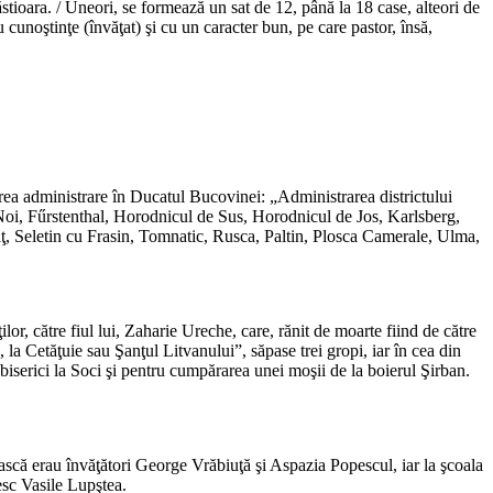
stioara. / Uneori, se formează un sat de 12, până la 18 case, alteori de
unoştinţe (învăţat) şi cu un caracter bun, pe care pastor, însă,
toarea administrare în Ducatul Bucovinei: „Administrarea districtului
 Noi, Fűrstenthal, Horodnicul de Sus, Horodnicul de Jos, Karlsberg,
ăţ, Seletin cu Frasin, Tomnatic, Rusca, Paltin, Plosca Camerale, Ulma,
or, către fiul lui, Zaharie Ureche, care, rănit de moarte fiind de către
la Cetăţuie sau Şanţul Litvanului”, săpase trei gropi, iar în cea din
 biserici la Soci şi pentru cumpărarea unei moşii de la boierul Şirban.
că erau învăţători George Vrăbiuţă şi Aspazia Popescul, iar la şcoala
esc Vasile Lupştea.