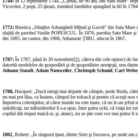
1744:
În 12 septembrie 1744, „Cârnul, de 90 ani, din Satu Mare” depun
Vicovilor, 2 popi, 25 ţărani, numărul familiilor ajungând la 60 în 1784
1772:
Biserica „Sfinţilor Arhangheli Mihail şi Gavril” din Satu Mare a 
slujită de parohul Vasilie POPESCUL. În 1876, parohia Satu Mare şi 
din 1885, iar cantor, din 1906, Athanasie ŢIBU, născut în 1867.
1787:
În 1787, până în 30 noiembrie
[5]
, câteva din cele optzeci de f
datorită modelelor de gospodării şi de gospodărire nemţeşti, una din
Johann Staudt
,
Adam Nunweiler
,
Christoph Schmid
,
Carl Webe
1788,
Hacquet: „Dacă mergi mai departe de câmpie, peste Burla, către
nu mai pot lăsa, ca înainte, câmpul lor toloacă şi pentru că aceşti nou 
împotriva coloniştilor, al căror număr nu este mare, că nu le-au jefuit n
satisfăcuţi, iar tulburătorilor li s-a spus, între patru ochi, că viaţa lor
copilul din trupul maică-si, şi, atunci, nu se ştie cum vor mai putea fi
1802
, Rohrer: „În singurul ţinut, dintre Siret şi Suceava, pe unde am 