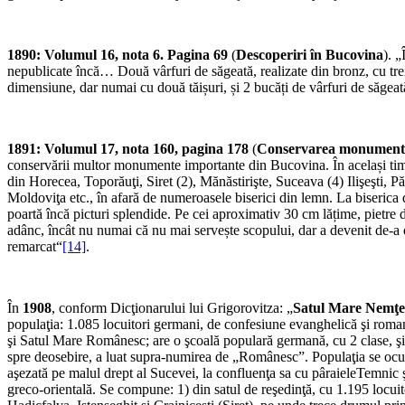
1890: Volumul 16, nota 6. Pagina 69
(
Descoperiri în Bucovina
). 
nepublicate încă… Două vârfuri de săgeată, realizate din bronz, cu trei 
dimensiune, dar numai cu două tăișuri, și 2 bucăți de vârfuri de săgeat
1891: Volumul 17, nota 160, pagina 178
(
Conservarea monumente
conservării multor monumente importante din Bucovina. În același timp, e
din Horecea, Toporăuţi, Siret (2), Mănăstirişte, Suceava (4) Ilişeşti, 
Moldoviţa etc., în afară de numeroasele biserici din lemn. La biserica 
poartă încă picturi splendide. Pe cei aproximativ 30 cm lățime, pietre de
adânc, încât nu numai că nu mai servește scopului, dar a devenit de-a dr
remarcat“
[14]
.
În
1908
, conform Dicţionarului lui Grigorovitza: „
Satul Mare Nemţe
populaţia: 1.085 locuitori germani, de confesiune evanghelică şi romano
şi Satul Mare Românesc; are o şcoală populară germană, cu 2 clase, şi
spre deosebire, a luat supra-numirea de „Românesc”. Populaţia se ocupă
aşezată pe malul drept al Sucevei, la confluenţa sa cu pâraieleTemnic 
greco-orientală. Se compune: 1) din satul de reşedinţă, cu 1.195 locuit