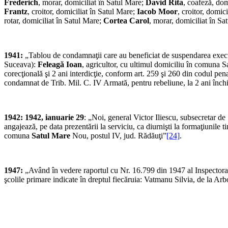
Frederich
, morar, domiciliat în Satul Mare;
David Rita
, coafeză, dom
Frantz
, croitor, domiciliat în Satul Mare;
Iacob Moor
, croitor, domic
rotar, domiciliat în Satul Mare;
Cortea Carol
, morar, domiciliat în Sa
1941:
„Tablou de condamnaţii care au beneficiat de suspendarea execu
Suceava):
Feleagă Ioan
, agricultor, cu ultimul domiciliu în comuna 
corecţională şi 2 ani interdicţie, conform art. 259 şi 260 din codul pen
condamnat de Trib. Mil. C. IV Armată, pentru rebeliune, la 2 ani închis
1942: 1942, ianuarie 29
: „Noi, general Victor Iliescu, subsecretar d
angajează, pe data prezentării la serviciu, ca diurnişti la formaţiunile 
comuna
Satul Mare
Nou, postul IV, jud. Rădăuţi”
[24]
.
1947:
„Având în vedere raportul cu Nr. 16.799 din 1947 al Inspectorat
şcolile primare indicate în dreptul fiecăruia: Vatmanu Silvia, de la Ar