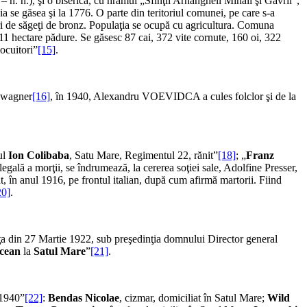
 n. n.), şi o biserică, cu hra­mul „Sfinţii Arhangheli Mihail şi Gavril”,
a se găsea şi la 1776. O parte din teritoriul comunei, pe care s-a
uri de săgeţi de bronz. Populaţia se ocupă cu agri­cultura. Comuna
11 hectare pădure. Se găsesc 87 cai, 372 vite cornute, 160 oi, 322
locuitori”
[15]
.
edwagner
[16]
, în 1940, Alexandru VOEVIDCA a cules folclor şi de la
tul
Ion Colibaba
, Satu Mare, Regimentul 22, rănit”
[18]
; „
Franz
egală a morţii, se îndrumează, la cererea soţiei sale, Adolfine Presser,
icat, în anul 1916, pe frontul italian, după cum afirmă martorii. Fiind
20]
.
dinţa din 27 Martie 1922, sub preşedinţia domnului Director general
pcean
la
Satul Mare
”
[21]
.
 1940”
[22]
:
Bendas Nicolae
, cizmar, domiciliat în Satul Mare;
Wild