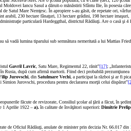
cipal Suceava-Siret. Are o şcoală populară, cu 4 clase (deci, 120 şcolar –
Moldo­vei Iancu Sasul a dăruit-o mănăstirii Sfântu Ilie, în posesia cărei
al de Sa­tul Mare Nemţesc. În apropiere s-au găsit, de repetate ori, vârf
arabil, 230 hectare fânaţuri, 13 hectare gră­dini, 198 hectare imaşuri, 
dministraţie particulară Hardeggthal, districtul Ră­dăuţi. Are o casă şi 4 
 să vadă lumina tiparului sub semnătura nemeritată a lui Mattias Fri
istul
Gavril Lavric
, Satu Mare, Regimentul 22, rănit”
[17]
; „Infanteris
er în Rusia, după cum afirmă martorii. Fiind deci probabilă prezumţiunea l
Filip Jurovschi
, din
Satulmare Vechi
, a participat la război şi ar fi p
lui Simion Jurovschi, procedura pentru declararea morţii celui dispărut”
[
ropunerile făcute de revizorate, Consiliul şcolar al ţării a făcut, în şe
de 1 Aprilie 1922 –
a)
.
în calitate de învăţători superiori:
Dimitrie Preli
berate de Oficiul Rădăuţi, anulate de minister prin decizia Nr. 66.017 din