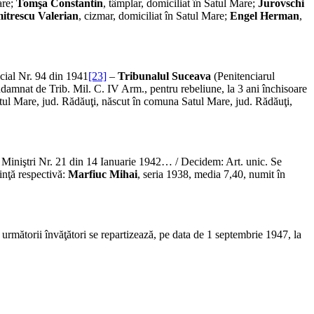
are;
Tomşa Constantin
, tâmplar, domiciliat în Satul Mare;
Jurovschi
itrescu Valerian
, cizmar, domiciliat în Satul Mare;
Engel Herman
,
cial Nr. 94 din 1941
[23]
–
Tribunalul Suceava
(Penitenciarul
damnat de Trib. Mil. C. IV Arm., pentru rebeliune, la 3 ani închisoare
atul Mare, jud. Rădăuţi, născut în comuna Satul Mare, jud. Rădăuţi,
de Miniştri Nr. 21 din 14 Ianuarie 1942… / Decidem: Art. unic. Se
dinţă respectivă:
Marfiuc Mihai
, seria 1938, media 7,40, numit în
, următorii învăţători se repartizează, pe data de 1 septembrie 1947, la