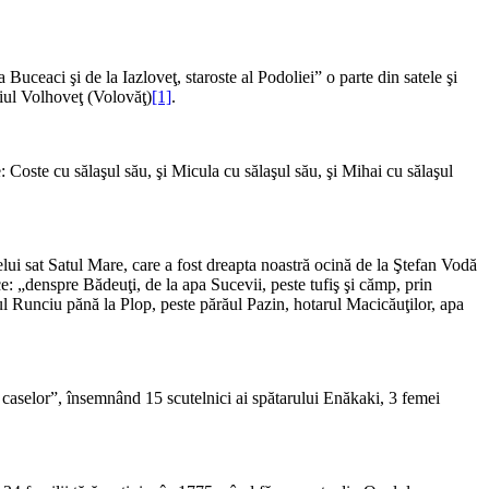
Buceaci şi de la Iazloveţ, staroste al Podoliei” o parte din satele şi
niul Volhoveţ (Volovăţ)
[1]
.
: Coste cu sălaşul său, şi Micula cu sălaşul său, şi Mihai cu sălaşul
lui sat Satul Mare, care a fost dreapta noastră ocină de la Ştefan Vodă
e: „denspre Bădeuţi, de la apa Sucevii, peste tufiş şi cămp, prin
ăul Runciu pănă la Plop, peste părăul Pazin, hotarul Macicăuţilor, apa
a caselor”, însemnând 15 scutelnici ai spătarului Enăkaki, 3 femei