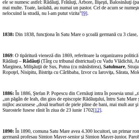
ele se numesc astfel: Rădăuţi, Frătăuţi, Arbore, Ilişeşti, Balosinăuţi (
mai multe. Toate, laolaltă, au numai un pastor. Cel de acum se numeşte 
nelocuind la stradă, nu l-am putut vizita”
[9]
.
1838:
Din 1838, funcţiona în Satu Mare o şcoală germană cu 3 clase, 
1869
: O tipăritură vieneză din 1869, referitoare la organizarea politic
Rădăuţi –
Rădăuţi
(Târg cu tribunal districtual) cu Vadu Vlădichii, A
Marginea, Milişăuţii de Sus, Putna (cu mănăstirea),
Satulmare
, Straj
Ropoţel, Nisipitu, Bistriţa cu Cârlibaba, Izvor cu Iaroviţa, Sărata, M
1886:
În 1886, Ştefan P. Popescu din Cernăuţi intra în posesia unui „răv
„un păgân de leah, din gios de episcopie Rădăuţului, întru Satu Mare şi
mijloc ascunsese „două tearhuri de piele pline de bani, mai mult aur şi 
Starostele fusese rănit în ziua de 23 iunie 1702
[12]
.
1890:
În 1890, comuna Satu Mare avea 4.300 locuitori, un primar româ
germană profesau Simion Mayer-senior şi Simion Mayer-junior. Parohia