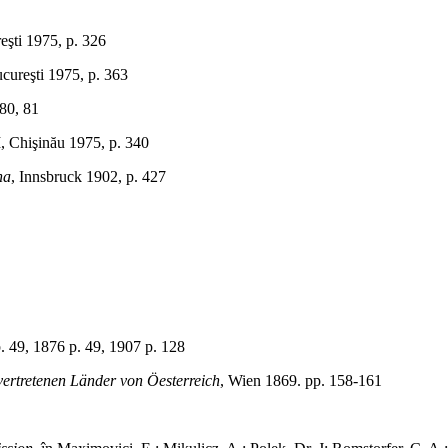
reşti 1975, p. 326
Bucureşti 1975, p. 363
 80, 81
 I, Chişinău 1975, p. 340
na
, Innsbruck 1902, p. 427
 1876 p. 49, 1907 p. 128
 vertretenen Länder von Öesterreich
, Wien 1869. pp. 158-161