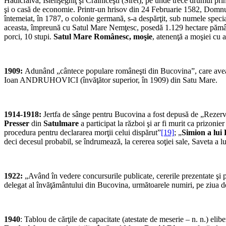
Hadicfalva, Istenşeghiţ şi Crainiceşti (Siret), pe unde trece drumul prin
şi o casă de economie. Printr-un hrisov din 24 Fe­bruarie 1582, Domnul 
întemeiat, în 1787, o colonie germană, s-a despăr­ţit, sub numele speci
aceasta, împreună cu Satul Mare Nemţesc, po­sedă 1.129 hectare pământ 
porci, 10 stupi.
Satul Mare Românesc, moşie
, atenenţă a moşiei cu a
1909:
Adunând „cântece populare româneşti din Bucovina”, care aveau
Ioan ANDRUHOVICI (învăţător superior, în 1909) din Satu Mare.
1914-1918:
Jertfa de sânge pentru Bucovina a fost depusă de „Rezerv
Presser
din
Satulmare
a participat la război şi ar fi murit ca prizoni
procedura pentru declararea morţii celui dispărut”
[19]
; „
Simion a lui 
deci decesul probabil, se îndrumează, la cererea soţiei sale, Saveta a 
1922:
„Având în vedere concursurile publicate, cererile prezentate şi p
delegat al învăţă­mântului din Bucovina, următoarele numiri, pe ziua 
1940
: Tablou de cărţile de capacitate (atestate de meserie – n. n.) eli