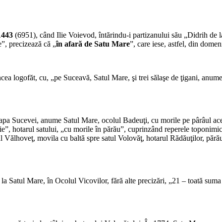
1443
(6951), când Ilie Voievod, întărindu-i partizanului său „Didrih de la 
e”, precizează că „
în afară de Satu Mare
”, care iese, astfel, din dome
ncea logofăt, cu, „pe Suceavă, Satul Mare, şi trei sălaşe de ţigani, anume
 apa Sucevei, anume Satul Mare, ocolul Badeuţi, cu morile pe pârâul ace
sie”, hotarul satului, „cu morile în părău”, cuprinzând reperele toponimic
ăul Vălhoveţ, movila cu baltă spre satul Volovăţ, hotarul Rădăuţilor, păr
 la Satul Mare, în Ocolul Vicovilor, fără alte precizări, „21 – toată sum