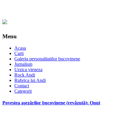
Menu
Acasa
Carti
Galeria personalitatilor bucovinene
Jurnalism
Urzica vieneza
Rock Andi
Rubrica lui Andi
Contact
Categorii
Povestea aşezărilor bucovinene (revăzută): Onut