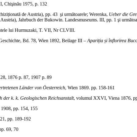
 II, Chişinău 1975, p. 132
iziționată de Austria), pp. 43 şi următoarele; Werenka,
Ueber die Gre
u Austria), Jahrbuch der Bukowin. Landesmuseums. III, pp. 1 şi următoa
ntele lui Hurmuzaki, T. VII, Nr CLVIII.
 Geschichte, Bd. 78, Wien 1892, Beilage III –
Apariția și înflorirea Buc
1876 p. 87, 1907 p. 89
vertretenen Länder von Öesterreich
, Wien 1869. pp. 158-161
 der k. k. Geologischen Reichsanstalt
, volumul XXVI, Viena 1876, p
i 1908, pp. 154, 155
921, pp. 189-192
pp. 69, 70