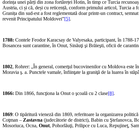
dorința unei părți din zona fortăreței Hotin, în timp ce Turcia recunoașt
Austria, ci și că, deși cu reticență, conform primului articol, Turcia a f
Granița din sud-est a fost reglementată doar printr-un contract, semnat 
revenit Principatului Moldovei”
[5]
.
1788:
Contele Feodor Karacsay de Valyesaka, participant, în 1788-1791,
Bosancea sunt carantine, în Onut, Sinăuţi şi Brăieşti, oficii de caranti
1802
, Rohrer: „În general, comerţul bucovinenilor cu Moldova este înc
Moravia ş. a. Punctele vamale, înfiinţate la graniţă de la luarea în stă
1866:
Din 1866, funcţiona la Onut o şcoală cu 2 clase
[8]
.
1869
: O tipăritură vieneză din 1869, referitoare la organizarea politic
Coţman –
Zastavna
(judecătorie de district), Babin cu Ştefanovca, B
Mosoriuca, Ocna,
Onut
, Pohorlăuţi, Prilipce cu Luca, Repujineţ, Sa