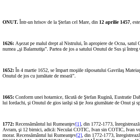
ONUT.
Într-un hrisov de la Ştefan cel Mare, din
12 aprilie 1457
, est
1626:
Aşezat pe malul drept al Nistrului, în apropiere de Ocna, satul O
numea „şi Balamutiţa”. Partea de jos a satului Onutul de Sus şi întreg 
1652:
În 4 martie 1652, se împart moşiile răposatului Gavrilaş Mateiaş
Onutul de jos cu jumătate de moară”.
1665:
Conform unei hotarnice, făcută de Ştefan Rugină, Eustratie Dabij
lui Iordachi, şi Onutul de gios iarăşi să ţie Jora giumătate de Onut şi 
1772:
Recensământul lui Rumeanţev
[1]
, din 1772-1773, înregistreaz
Avram, şi 12 birnici, adică: Neculai COTIC, Ivan sin COTIC, Ivan vel
morar. Recensământul lui Rumeanţev
[2]
, din 1772-1773, înregistreaz