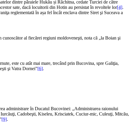
 satelor dintre pâraiele Hukău și Răchitna, cedate Turciei de către
cestor sate, dacă locuitorii din Hotin au persistat în revoltele lor
[4]
.
aniţa reglementată în așa fel încât enclava dintre Siret şi Suceava a
n cunoscător al fiecărei regiuni moldoveneşti, nota că „la Boian şi
nute, este cu atât mai mare, trecând prin Bucovina, spre Galiţia,
eşti şi Vatra Dornei”
[6]
.
ătoarea administrare în Ducatul Bucovinei: „Administrarea raionului
Iurcăuţi, Cadobeşti, Kiseleu, Krisciatek, Cuciur-mic, Culeuţi, Mitcău,
”
[9]
.