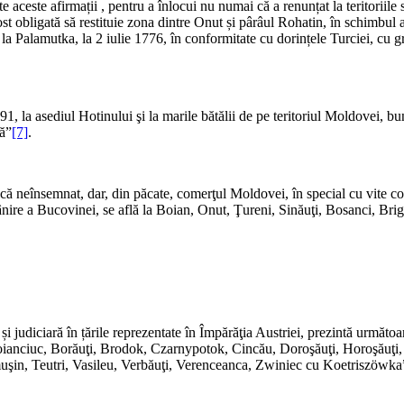
e aceste afirmații , pentru a înlocui nu numai că a renunțat la teritoriile
ost obligată să restituie zona dintre Onut și pârâul Rohatin, în schimbul a
la Palamutka, la 2 iulie 1776, în conformitate cu dorințele Turciei, cu gr
 la asediul Hotinului şi la marile bătălii de pe teritoriul Moldovei, bu
nă”
[7]
.
ă neînsemnat, dar, din păcate, comerţul Moldovei, în special cu vite cor
pânire a Bucovinei, se află la Boian, Onut, Ţureni, Sinăuţi, Bosanci, Brig
ă și judiciară în țările reprezentate în Împărăţia Austriei, prezintă urm
oianciuc, Borăuţi, Brodok, Czarnypotok, Cincău, Doroşăuţi, Horoşăuţi, 
muşin, Teutri, Vasileu, Verbăuţi, Verenceanca, Zwiniec cu Koetriszöwka