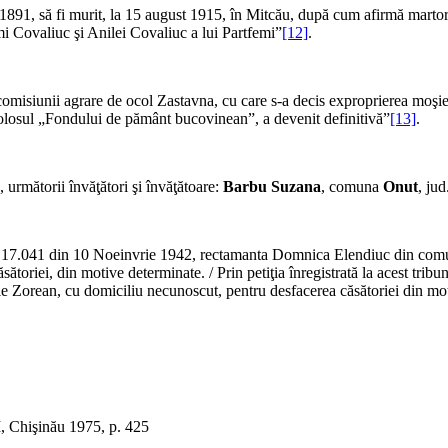
ie 1891, să fi murit, la 15 august 1915, în Mitcău, după cum afirmă marto
emi Covaliuc şi Anilei Covaliuc a lui Partfemi”
[12]
.
comisiunii agrare de ocol Zastavna, cu care s-a decis exproprierea moşi
olosul „Fondului de pământ bucovinean”, a devenit definitivă”
[13]
.
, următorii învăţători şi învăţătoare:
Barbu Suzana
, comuna
Onut
, ju
 Nr. 17.041 din 10 Noeinvrie 1942, rectamanta Domnica Elendiuc din comu
ătoriei, din motive determinate. / Prin petiţia înregistrată la acest tr
e Zorean, cu domiciliu necunoscut, pentru desfacerea căsătoriei din mo
 I, Chişinău 1975, p. 425