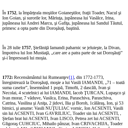
În
1752
, la împărţeala moşiilor Goianeştilor, fraţii Toader, Nacul şi
Ion Goian, şi surorile lor, Măriuţa, jupâneasa lui Vasălce, Irina,
jupâneasa lui Andrei Marcu, şi Gafiţa, jupâneasa lui Sandul Tăutul,
primesc a opta parte din Doroşăuţi, baştină.
În 28 iulie
1757
, Ştefăniţă Iamandi paharnic se jeluieşte, la Divan,
împotriva lui Ion Mustiaţă, „care are a patra parte de sat Doroşăuţi”
şi-i împresoară lui moşia.
1772:
Recensământul lui Rumeanţev
[1]
, din 1772-1773,
înregistrează la Doroşăuţi, moşie a lui Vasili IAMANDI, „71 – toată
suma caselor”, însemnând 1 popă, Timofti, 2 dascăli, Ivan şi
Necolai, 4 scutelnici ai lui IAMANDI, Iacob ŢURCAN, Lupaşco şi
Ivan morar, 7 văduve, Vasilca, Erina, Paraschiva, Paraschiva,
Catrina, Vasilina şi Aniţa, 2 jidovi, Ilia şi Boroh, 1călăraş, Ion, şi 53
birnici, şi anume: Vasili NUŢULIAC vornic, Ion ACSENTI, Vasili
sin lui ACSENTI, Ivan GAVRILIUC, Toader sin lui ACSENTI, ,
Ştefan brat lui ACSENTI, Ivan LISCO, Petrea zet lui ACSENTI,
Gligoraş CUHCIUC, Mihailo pânzar, Ivan CRIVACHIJA, Toader