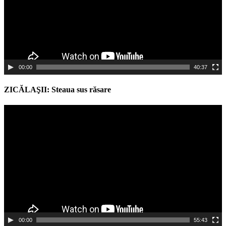
00:00
40:37
ZICĂLAŞII: Steaua sus răsare
Video
Player
00:00
55:43