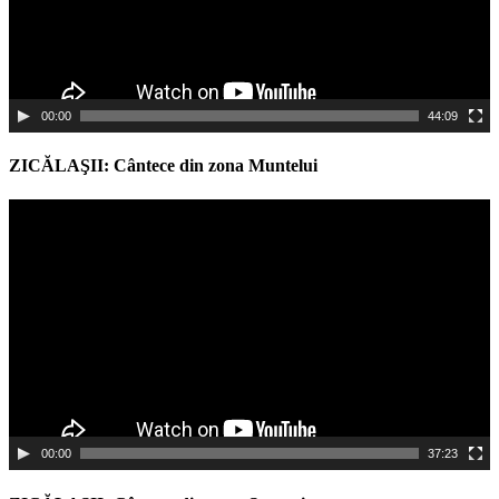
00:00
44:09
ZICĂLAŞII: Cântece din zona Muntelui
Video
Player
00:00
37:23