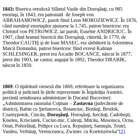
1843:
Biserica ortodoxă Sfântul Vasile din Doroşăuţi, cu 985
enoriaşi, în 1843, era patronată de Joseph von
ABRAHAMOWICZ, paroh fiind Leon MOROZIEWICZ. În 1876,
când numărul enoriaşilor ajunsese la 1.745, patron bisericesc era
Christof von PETROWICZ, iar paroh, Eusebie ANDRICIUC. În
1907, când hramul bisericii din Doroşăuţi, ctitorită, în 1779, de
Theodor CAUTIŞ şi de Ioan MASEC, era sărbătorit la Adormirea
Maicii Domnului, patron bisericesc fiind evreul Kalman
SCHLESINGER, preot era Arcadie BOCANCE, născut în 1877,
preot din 1903, iar cantor, angajat în 1892, Theodor DRABIK,
născut în 1850.
1869
: O tipăritură vieneză din 1869, referitoare la organizarea
politică și judiciară în țările reprezentate în Împărăţia Austriei,
prezintă următoarea administrare în Ducatul Bucovinei:
„Administrarea raionului Coţman –
Zastavna
(judecătorie de
district), Babin cu Ştefanovca, Boianciuc, Borăuţi, Brodok,
Czarnypotok, Cincău,
Doroşăuţi
, Horoşăuţi, Iurcăuţi, Cadobeşti,
Kiseleu, Krisciatek, Cuciur-mic, Culeuţi, Mitcău, Mosoiuca, Ocna,
Onut, Pohorlăuţi, Prilipce cu Luca, Repujineţ, Samuşin, Teutri,
Vasileu, Verbăuţi, Verenceanca, Zwiniec cu Koetriszöwka”
[2]
.