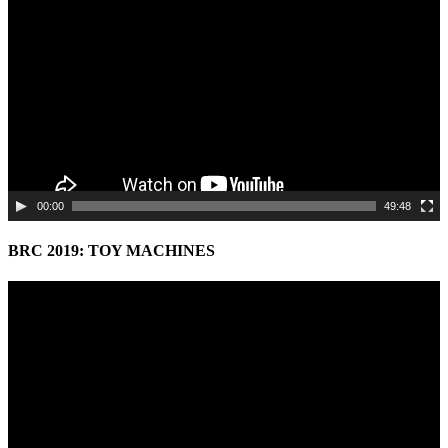
Player
00:00
49:48
BRC 2019: TOY MACHINES
Video
Player