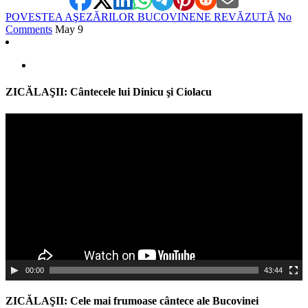
POVESTEA AŞEZĂRILOR BUCOVINENE REVĂZUTĂ
No
Comments
May
9
ZICĂLAŞII: Cântecele lui Dinicu şi Ciolacu
Video
Player
00:00
43:44
ZICĂLAŞII: Cele mai frumoase cântece ale Bucovinei