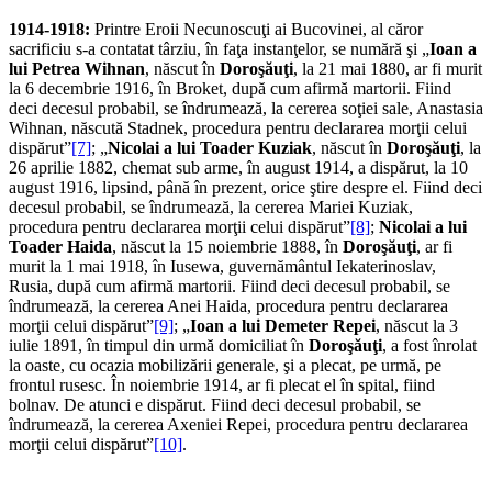
1914-1918:
Printre Eroii Necunoscuţi ai Bucovinei, al căror
sacrificiu s-a contatat târziu, în faţa instanţelor, se numără şi „
Ioan a
lui Petrea Wihnan
, născut în
Doroşăuţi
, la 21 mai 1880, ar fi murit
la 6 decembrie 1916, în Broket, după cum afirmă martorii. Fiind
deci decesul probabil, se îndrumează, la cererea soţiei sale, Anastasia
Wihnan, născută Stadnek, procedura pentru declararea morţii celui
dispărut”
[7]
; „
Nicolai a lui Toader Kuziak
, născut în
Doroşăuţi
, la
26 aprilie 1882, chemat sub arme, în august 1914, a dispărut, la 10
august 1916, lipsind, până în prezent, orice ştire despre el. Fiind deci
decesul probabil, se îndrumează, la cererea Mariei Kuziak,
procedura pentru declararea morţii celui dispărut”
[8]
;
Nicolai a lui
Toader Haida
, născut la 15 noiembrie 1888, în
Doroşăuţi
, ar fi
murit la 1 mai 1918, în Iusewa, guvernământul Iekaterinoslav,
Rusia, după cum afirmă martorii. Fiind deci decesul probabil, se
îndrumează, la cererea Anei Haida, procedura pentru declararea
morţii celui dispărut”
[9]
; „
Ioan a lui Demeter Repei
, născut la 3
iulie 1891, în timpul din urmă domiciliat în
Doroşăuţi
, a fost înrolat
la oaste, cu ocazia mobilizării generale, şi a plecat, pe urmă, pe
frontul rusesc. În noiembrie 1914, ar fi plecat el în spital, fiind
bolnav. De atunci e dispărut. Fiind deci decesul probabil, se
îndrumează, la cererea Axeniei Repei, procedura pentru declararea
morţii celui dispărut”
[10]
.