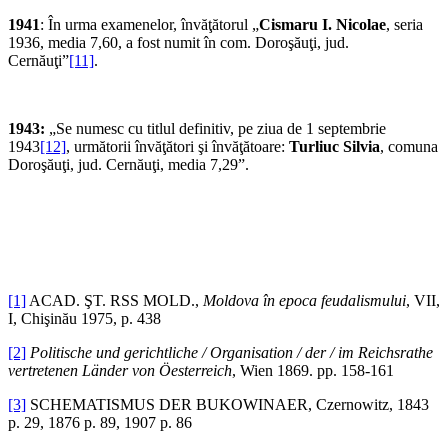
1941
: În urma examenelor, învăţătorul „
Cismaru I. Nicolae
, seria
1936, media 7,60, a fost numit în com. Doroşăuţi, jud.
Cernăuţi”
[11]
.
1943:
„Se numesc cu titlul definitiv, pe ziua de 1 septembrie
1943
[12]
, următorii învăţători şi învăţătoare:
Turliuc Silvia
, comuna
Doroşăuţi, jud. Cernăuţi, media 7,29”.
[1]
ACAD. ŞT. RSS MOLD.,
Moldova
în epoca feudalismului
, VII,
I, Chişinău 1975, p. 438
[2]
Politische und gerichtliche / Organisation / der / im Reichsrathe
vertretenen Länder von Öesterreich
, Wien 1869. pp. 158-161
[3]
SCHEMATISMUS DER BUKOWINAER, Czernowitz, 1843
p. 29, 1876 p. 89, 1907 p. 86