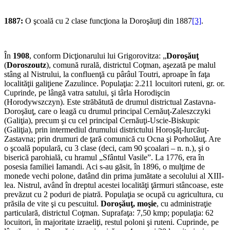
1887:
O şcoală cu 2 clase funcţiona la Doroşăuţi din 1887
[3]
.
În
1908
, conform Dicţionarului lui Grigorovitza: „
Doroşăuţ
(
Doroszoutz
), comună rurală, districtul Coţman, aşezată pe malul
stâng al Nistrului, la confluenţă cu pârâul Toutri, aproape în faţa
localităţii galiţiene Zazulince. Populaţia: 2.211 locuitori ru­teni, gr. or.
Cuprinde, pe lângă vatra sa­tului, şi târla Horodişcin
(Horodywszczyn). Este străbătută de drumul districtual Zastavna-
Doroşăuţ, care o leagă cu drumul principal Cernăuţ-Zaleszczyki
(Galiţia), precum şi cu cel principal Cer­năuţi-Uscie-Biskupic
(Galiţia), prin intermediul drumului dis­trictului Horoşăţ-Iurcăuţ-
Zastavna; prin drumuri de ţară comunică cu Ocna şi Porholăuţ. Are
o şcoală populară, cu 3 clase (deci, cam 90 şcoalari – n. n.), şi o
biserică parohială, cu hramul „Sfântul Vasile”. La 1776, era în
posesia fa­miliei Iamandi. Aci s-au găsit, în 1896, o mulţime de
monede vechi po­lone, datând din prima jumă­tate a secolului al XIII-
lea. Nistrul, având în dreptul acestei localităţi ţărmuri stâncoase, este
prevăzut cu 2 po­duri de piatră. Populaţia se ocupă cu agri­cultura, cu
prăsila de vite şi cu pescuitul.
Doroşăuţ, moşie
, cu administraţie
particulară, districtul Coţman. Suprafaţa: 7,50 kmp; popu­laţia: 62
locuitori, în majoritate izraeliţi, restul poloni şi ruteni. Cuprinde, pe