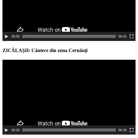
00:00
39:41
ZICĂLAŞII: Cântece din zona Cernăuţi
Video
Player
00:00
56:29