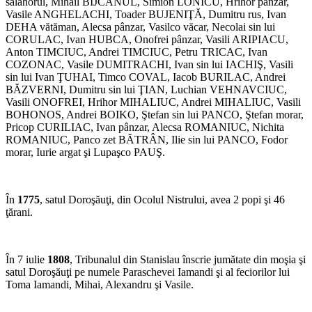
salahorul, Mihail BIJCANUL, Simion LONICU, Hrihor pânzar,
Vasile ANGHELACHI, Toader BUJENIŢĂ, Dumitru rus, Ivan
DEHA vătăman, Alecsa pânzar, Vasilco văcar, Necolai sin lui
CORULAC, Ivan HUBCA, Onofrei pânzar, Vasili ARIPIACU,
Anton TIMCIUC, Andrei TIMCIUC, Petru TRICAC, Ivan
COZONAC, Vasile DUMITRACHI, Ivan sin lui IACHIŞ, Vasili
sin lui Ivan ŢUHAI, Timco COVAL, Iacob BURILAC, Andrei
BĂZVERNI, Dumitru sin lui ŢIAN, Luchian VEHNAVCIUC,
Vasili ONOFREI, Hrihor MIHALIUC, Andrei MIHALIUC, Vasili
BOHONOS, Andrei BOIKO, Ştefan sin lui PANCO, Ştefan morar,
Pricop CURILIAC, Ivan pânzar, Alecsa ROMANIUC, Nichita
ROMANIUC, Panco zet BĂTRÂN, Ilie sin lui PANCO, Fodor
morar, Iurie argat şi Lupaşco PAUŞ.
În
1775
, satul Doroşăuţi, din Ocolul Nistrului, avea 2 popi şi 46
ţărani.
În 7 iulie
1808
, Tribunalul din Stanislau înscrie jumătate din moşia şi
satul Doroşăuţi pe numele Paraschevei Iamandi şi al feciorilor lui
Toma Iamandi, Mihai, Alexandru şi Vasile.