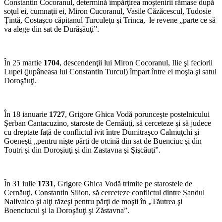
Constantin Cocoranul, determină împărţirea moştenirii rămase după
soţul ei, cumnaţii ei, Miron Cucoranul, Vasile Căzăcescul, Tudosie
Ţintă, Costaşco căpitanul Turculeţu şi Trinca, le revene „parte ce să
va alege din sat de Durăşăuţi”.
În 25 martie
1704
, descendenţii lui Miron Cocoranul, Ilie şi feciorii
Lupei (jupâneasa lui Constantin Turcul) împart între ei moşia şi satul
Doroşăuţi.
În 18 ianuarie
1727
, Grigore Ghica Vodă porunceşte postelnicului
Şerban Cantacuzino, staroste de Cernăuţi, să cerceteze şi să judece
cu dreptate faţă de conflictul ivit între Dumitraşco Calmuţchi şi
Goeneşti „pentru nişte părţi de otcină din sat de Buenciuc şi din
Toutri şi din Doroşiuţi şi din Zastavna şi Şişcăuţi”.
În 31 iulie
1731
, Grigore Ghica Vodă trimite pe starostele de
Cernăuţi, Constantin Silion, să cerceteze conflictul dintre Sandul
Nalivaico şi alţi răzeşi pentru părţi de moşii în „Tăutrea şi
Boenciucul şi la Doroşăuţi şi Zăstavna”.