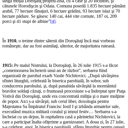
lângă moşia Do­roşăuţ propriu-zisă, cu 4 case şi 20 locuitori, şi
cătunele Horo­dişcin şi Odaia. Comuna posedă 1.835 hectare pământ
arabil, 77 hectare fânaţuri, 6 hectare grădini, 93 hectare islaz şi 70
hectare pădure. Se găsesc 140 cai, 444 vite cornute, 187 oi, 209
porci şi 41 stupi de albine”
[4]
.
În
1910
, o treime dintre sătenii din Doroşăuţi încă mai vorbeau
româneşte, dar au fost asimilaţi, ulterior, de majoritatea ruteană.
1915:
Pe malul Nistrului, la Doroşăuţi, în 26 iulie 1915 s-a făcut
„comemorarea încheierii unui an de război”, serbarea fiind
organizată de parohul exarh Vasile Nichitovici. „După săvârşirea
sfintei liturghii, celebrată în biserica parohială, în sobor, sub
conducerea parohului, şi, după panahida săvârşită la mormântul
bravilor soldaţi căzuţi, o frumoasă procesiune s-a îndreptat spre Piaţa
Votivă din Doroşăuţi, unde era concentrată miliţia şi o mare mulţime
de popor. Aici s-a săvârşit, sub cerul liber, doxologia pentru
Majestatea Sa Împăratul Francisc Iosif I şi izbânda armatelor sale,
executând muzica militară coralul şi imnul festiv… Serbarea s-a
încheiat cu un dejun, în ospitaliera casă a părintelui Nichitovici, la
care a participat înalta ofiţerime a garnizoanei. A doua zi, în 27 iulie,
s-a celebrat, apoi, în biserica parohială, sfânta liturghie pentru ostaşii