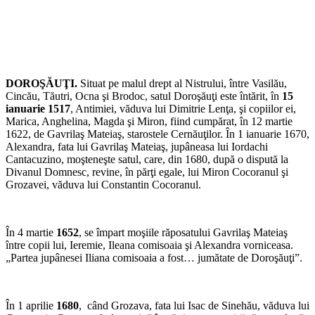
DOROŞĂUŢI.
Situat pe malul drept al Nistrului, între Vasilău,
Cincău, Tăutri, Ocna şi Brodoc, satul Doroşăuţi este întărit, în
15
ianuarie 1517
, Antimiei, văduva lui Dimitrie Lenţa, şi copiilor ei,
Marica, Anghelina, Magda şi Miron, fiind cumpărat, în 12 martie
1622, de Gavrilaş Mateiaş, starostele Cernăuţilor. În 1 ianuarie 1670,
Alexandra, fata lui Gavrilaş Mateiaş, jupâneasa lui Iordachi
Cantacuzino, moşteneşte satul, care, din 1680, după o dispută la
Divanul Domnesc, revine, în părţi egale, lui Miron Cocoranul şi
Grozavei, văduva lui Constantin Cocoranul.
În 4 martie
1652
, se împart moşiile răposatului Gavrilaş Mateiaş
între copii lui, Ieremie, Ileana comisoaia şi Alexandra vorniceasa.
„Partea jupânesei Iliana comisoaia a fost… jumătate de Doroşăuţi”.
În 1 aprilie
1680
, când Grozava, fata lui Isac de Sinehău, văduva lui