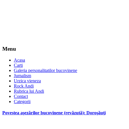
Menu
Acasa
Carti
Galeria personalitatilor bucovinene
Jurnalism
Urzica vieneza
Rock Andi
Rubrica lui Andi
Contact
Categorii
Povestea aşezărilor bucovinene (revăzută): Doroşăuţi