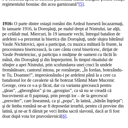
regimentului bosniac din acea garnizoană”
[5]
.
1916:
O parte dintre ostaşii români din Ardeal fuseseră încazarmaţi,
în ianuarie 1916, la Doroşăuţi, pe malul drept al Nistrului, iar alţii,
pe celălalt mal. Miercuri, în 19 ianuarie vechi, întregul batalion de
ardeleni s-a prezentat la biserica din Doroşăuţi, unde slujea bătrânul
Vasile Nichitovici, apoi a participat, cu muzica militară în frunte, la
procesiunea bisericească, la care cânta corul bisericesc, dirijat de
Vasile Penteleiciuc, şi participa o mulţime de oameni cu făclii în
mână, din Doroşăuţi şi din împrejurimi. În timpul ritualului de
sfinţire a apei Nistrului, prin scufundarea unei cruci în undele
fremătătoare, cantorul intona, pe româneşte, „În Iordan, botezându-
te Tu, Doamne!”, impresionându-i pe ardeleni până la a cere ca
batalionul lor de cavalerie să fie botezat Sfântul Mare Mucenic
George, ceea ce s-a şi făcut, dar cu varianta grecească pentru
„ţăran”, „gheorghios” şi nu „georgius”, ca să nu se creadă că
bucovinenii ar fi papistaşi, prin preoţii lor – de la grecescul
„presviter”, care înseamnă, ca şi „popa”, în latină, „bătrân înţelept”;
şi de limba română ne-ar fi deposedat ierarhii, pentru că provine din
latină, şi ne-ar fi dăruit pe veci limba sacră slavonă, dacă ar fi fost
doar după voia lor pravoslavnică
[6]
.