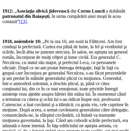
1912:
„
Asociaţia silvică jidovească
din
Cornu Luncii
a dobândit
patronatul din Baiaşeşti
, în urma cumpărării unei moşii în acea
comună”
[13]
.
1918, noiembrie 10:
„Pe la ora 10, am sosit la Fălticeni. Am fost
conduşi la prefectură. Curtea era plină de lume, la fel şi vestibulul şi
scă­rile, încât abia ne puteam strecura. În salon, ne aştepta un general
român, înconjurat de mulţi ofiţeri şi lume civilă. Era generalul C.
Neculcea, cu statul său major, şi prefectul Leca, cu persoanele
oficiale. După ce ne-am postat întreaga delegaţie, faţă în faţă cu
grupul care înconjura pe generalul Neculcea, s-au făcut prezen­tările
şi am predat în mâinile generalului plicul cu moţiunea. Generalul,
într-o atmosferă solemnă, a deschis plicul, şi, până ce citea
conţinutul lui, din ce în ce mai emoţionat, toate privirile întregii
asistenţe erau aţintite asupra hârtiei din mâna lui. În momentul când
a terminat cu citirea şi ochii lui s-au ri­dicat înspre noi, profesorul
Catrenciuc a luat cuvântul şi a tălmăcit, cu graiu viu, cele cuprinse în
moţiune. După aceea, a urmat cuvântarea generalului către delegaţie,
comunicându-ne, la sfârşitul cuvântării, că îndată va transmite
moţiunea guvernului, la Iaşi. Când am coborât scările prefecturii, era
adunată o lume imensă. În faţa edificiului ne aştepta armata, cu
muzică, şi, de-a lungul străzii erau grupate toate şcolile, cei mai mulţi