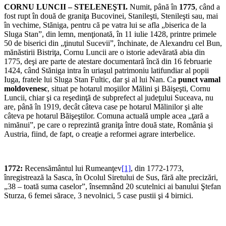
CORNU LUNCII – STELENEŞTI.
Numit, până în
1775
, când a
fost rupt în două de graniţa Bucovinei, Stanileşti, Stenileşti sau, mai
în vechime, Stăniga, pentru că pe vatra lui se afla „biserica de la
Sluga Stan”, din lemn, menţionată, în 11 iulie 1428, printre primele
50 de biserici din „ţinutul Sucevii”, închinate, de Alexandru cel Bun,
mănăstirii Bistriţa, Cornu Luncii are o istorie adevărată abia din
1775, deşi are parte de atestare documentară încă din 16 februarie
1424, când Stăniga intra în uriaşul patrimoniu latifundiar al popii
Iuga, fratele lui Sluga Stan Fultic, dar şi al lui Nan. Ca
punct vamal
moldovenesc
, situat pe hotarul moşiilor Mălini şi Băişeşti, Cornu
Luncii, chiar şi ca reşedinţă de subprefect al judeţului Suceava, nu
are, până în 1919, decât câteva case pe hotarul Mălinilor şi alte
câteva pe hotarul Băişeştilor. Comuna actuală umple acea „ţară a
nimănui”, pe care o reprezintă graniţa între două state, România şi
Austria, fiind, de fapt, o creaţie a reformei agrare interbelice.
1772:
Recensământul lui Rumeanţev
[1]
, din 1772-1773,
înregistrează la Sasca, în Ocolul Siretului de Sus, fără alte precizări,
„38 – toată suma caselor”, însemnând 20 scutelnici ai banului Ştefan
Sturza, 6 femei sărace, 3 nevolnici, 5 case pustii şi 4 birnici.