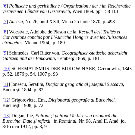
[6]
Politische und gerichtliche / Organisation / der / im Reichsrathe
vertretenen Länder von Öesterreich
, Wien 1869. pp. 158-161
[7]
Austria
, Nr. 26, anul XXII, Viena 25 iunie 1870, p. 498
[8]
Woestyne, Adolphe de Plason de la,
Recueil dest Traités et
Conventions conclus par L’Autriche-Hongrie avec les Puissances
étrangères
, Vienne 1904,, p. 189
[9]
Schmedes, Carl Ritter von,
Geographisch-statische uebersicht
Galizien und der Bukowina
, Lemberg 1869, p. 181
[10]
SCHEMATISMUS DER BUKOWINAER, Czernowitz, 1843
p. 52, 1876 p. 54, 1907 p. 93
[11]
Ionescu, Serafim,
Dicţionar geografic al judeţului Suceava
,
Bucureşti 1894, p. 82
[12]
Grigorovitza, Em.,
Dicţionarul geografic al Bucovinei
,
Bucureşti 1908, p. 72
[13]
Dugan, Ilie,
Patroni şi patronat în biserica ortodoxă din
Bucovina. Date şi reflexii
, în
Românul
, Nr. 98, Anul II, Arad, joi
3/16 mai 1912, pp. 8, 9