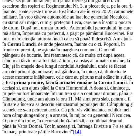
câteva secţii de mitraliere, din jandarmerie şi din grăniceri. Un
escadron din roşiori ai Regimentului Nr. 3, a plecat deja, pe la ora 4,
înainte. Toate aceste trupe au fost îmbarcate în vreo 20-25 ca­mionete
militare. În vreo câteva automobile au luat loc generalul Neculcea,
cu statul său major, cum şi prefectul Leca, care ne-a însoţit o bucată
de drum. După noi, urmau trupele. Automobilul generalului, în care
mă aflam, împreună cu prefectul, a păşit pe pământul Bucovinei. Era
prea mare emoţia tuturora, încât ca ea să poată fi descrisă. Am ajuns
în
Cornu Luncii
, de unde plecasem, înainte cu o zi. Poporul, în
frunte cu preotul, ne aştepta în marginea comunei. Oamenii
plângeau de bucurie. Îmi reamintesc că, de multe ori după aceea,
când mai târziu mi-a fost dat să intru, ca ostaş al armatei române, la
Cluj şi în oraşele de-a lungul nordului Ardea­lului, unde se făceau
armatei primiri grandioase, mă gândeam, în mine, că, dintre toate
aceste momente înălţătoare, cele care au pătruns mai adânc în suflet,
a fost
prima primire, făcută armatei române la Cornu Luncii
. În
aceiaşi zi, am ajuns până la Gura Humorului. A doua zi, dimineaţa,
trupele au fost îmbarcate înfr-un tren şi s-a continuat drumul, până la
Câmpulung, unde am ajuns la ora 11. Mă simt prea slab, pentru a fi
în stare a încerca să descriu entuziasmul populaţiei din Câmpulung şi
scenele ce s-au petrecut acolo. Ca prin vis văd înaintea ochilor mei
hora câmpulungenilor şi a armatei, în mijloc cu generalul Neculcea.
O parte din trupe, în decursul după-amiezii, a continuat drumul,
până la Vatra Dornei. Tot în aceeaşi zi, întreaga Divizie a 7-a se afla
în marş, prin toate părţile Bucovinei”
[14]
.