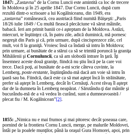
1847:
„Zastavna” de la Cornu Luncii este amintită ca loc de trecere
în Moldova şi în 25 aprilie 1847. Dar Cornu Luncii, după cum
rezultă dintr-o scrisoare a lui Kogălniceanu, din 1949, era
„zastavna” românească, cea austriacă fiind numită Băişeşti: „Paris
18/26 iulie 1849 / Cu multă fiească plecăciune vă sărut mâinile,
babacă. Ieri am primit baniii ce-i aşteptam de la Moldova. Astăzi,
miercuri, te înştiinţez că, în patru zile, adică duminică, mă pornesc
negreşit din Paris şi că, prin urmare, după cincispre­zece zile, cel
mult, voi fi la graniţă. Vroiesc însă ca îndată să intru în Moldova;
prin urmare, ai bunătate de a stărui ca să se trimită poruncă la graniţa
Mihăilenii şi
Cornuluncii
, ca să am slobodă intrare în ţară. Îţi
însemnez aceste două graniţe, fiindcă nu ştiu încă pe la care voi
trece. Dacă poţi, ai bunătate de a-mi scrie câteva cuvinte, la
Lemberg,
poste-restante
, înştiinţându-mă dacă am voie să intru în
ţaară sau ba. Fiindcă, dacă este ca să mat aştept încă în străinătate,
prefer să aştept în Lemberg, decât în Cernăuţi. Acest răvaş îl aştept
dar de la dumneta în Lemberg neapărat. / Sărutându-ţi dar mânile şi
bucurându-mă de a vă vedea în curând, sunt a dumneavoastră /
plecat fiu / M. Kogălnicean”
[2]
.
1855:
„Nimica nu e mai frumos şi mai pitoresc decât şoseaua care,
pornind de la frontiera Cornu Luncii, merge, pe malurile Moldovei,
întâi pe la poalele munţilor, până la oraşul Gura Homorei, apoi, prin