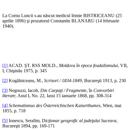
La Cornu Luncii s-au născut medicul Irimie BISTRICEANU (25
aprilie 1896) şi prozatorul Constantin BLANARU (14 februarie
1940).
[1]
ACAD. ŞT. RSS MOLD.,
Moldova
în epoca feudalismului
, VII,
I, Chişinău 1975, p. 345
[2]
Kogălniceanu, M.,
Scrisori / 1834-1849
, Bucureşti 1913, p. 230
[3]
Negruzzi, Iacob,
Din Carpaţi / Fragmente
, în
Convorbiri
literare
, Anul I, No. 22, Iassi 15 ianuarie 1868, pp. 308-314
[4]
Schematismus des
Ö
sterreichischen Kaiserthumes
, Wien, mai
1855, p. 718
[5]
Ionescu, Serafim,
Dicţionar geografic al judeţului Suceava
,
Bucureşti 1894, pp. 169-171