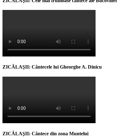
ZICĂLAŞII: Cele mai frumoase cântece ale Bucovinei
ZICĂLAŞII: Cântecele lui Gheorghe A. Dinicu
ZICĂLAŞII: Cântece din zona Muntelui