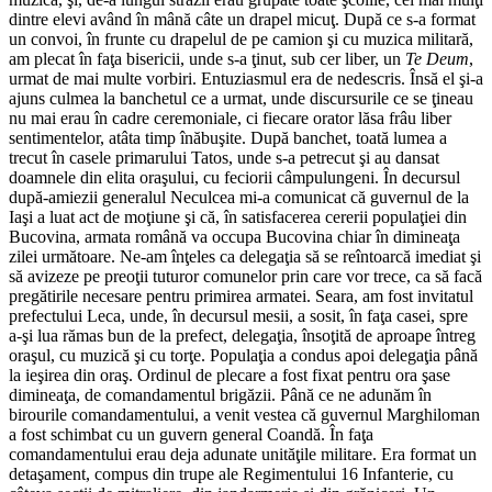
dintre elevi având în mână câte un drapel micuţ. După ce s-a format
un convoi, în frunte cu drapelul de pe camion şi cu muzica militară,
am plecat în faţa bisericii, unde s-a ţinut, sub cer liber, un
Te Deum
,
urmat de mai multe vor­biri. Entuziasmul era de nedescris. Însă el şi-a
ajuns culmea la banchetul ce a urmat, unde discursurile ce se ţineau
nu mai erau în cadre ceremoniale, ci fiecare orator lăsa frâu liber
sentimentelor, atâta timp înăbuşite. După banchet, toată lumea a
trecut în casele primarului Tatos, unde s-a petrecut şi au dansat
doamnele din elita oraşului, cu feciorii câmpulungeni. În decursul
după-amiezii generalul Neculcea mi-a comu­nicat că guvernul de la
Iaşi a luat act de moţiune şi că, în satisfacerea cererii populaţiei din
Bucovina, armata română va oc­cupa Bucovina chiar în dimineaţa
zilei următoare. Ne-am înţeles ca delegaţia să se reîntoarcă imediat şi
să avizeze pe preoţii tuturor comunelor prin care vor trece, ca să facă
pregătirile necesare pentru primirea armatei. Seara, am fost invitatul
prefectului Leca, unde, în decursul mesii, a sosit, în faţa casei, spre
a-şi lua rămas bun de la prefect, delegaţia, însoţită de aproape întreg
oraşul, cu muzică şi cu torţe. Populaţia a condus apoi delegaţia până
la ieşirea din oraş. Ordinul de plecare a fost fixat pentru ora şase
dimineaţa, de comandamentul brigăzii. Până ce ne adunăm în
birourile comandamentului, a venit vestea că guvernul Marghiloman
a fost schimbat cu un guvern general Coandă. În faţa
comandamentului erau deja adunate unităţile militare. Era format un
detaşament, compus din trupe ale Regimentului 16 Infanterie, cu