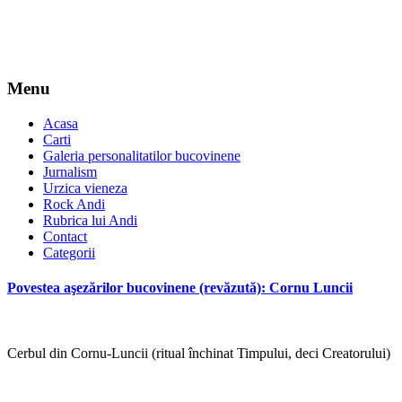
Menu
Acasa
Carti
Galeria personalitatilor bucovinene
Jurnalism
Urzica vieneza
Rock Andi
Rubrica lui Andi
Contact
Categorii
Povestea aşezărilor bucovinene (revăzută): Cornu Luncii
Cerbul din Cornu-Luncii (ritual închinat Timpului, deci Creatorului)