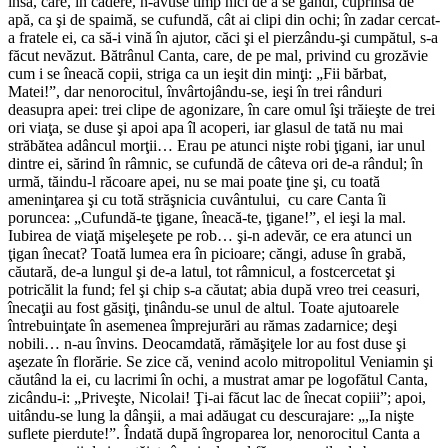
însă, care, în cădere, n-avuse timp nici de a se gândi, cuprinsă de
apă, ca şi de spaimă, se cufundă, cât ai clipi din ochi; în zadar cer­cat-
a fratele ei, ca să-i vină în ajutor, căci şi el pierzându-şi cumpătul, s-a
făcut nevăzut. Bă­trânul Canta, care, de pe mal, privind cu grozăvie
cum i se îneacă copii, striga ca un ieşit din minţi: „Fii bărbat,
Matei!”, dar nenorocitul, învârtojându-se, ieşi în trei rânduri
deasupra apei: trei clipe de agonizare, în care omul îşi trăieşte de trei
ori viaţa, se duse şi apoi apa îl acoperi, iar glasul de tată nu mai
străbătea adâncul morţii… Erau pe atunci nişte robi ţigani, iar unul
dintre ei, sărind în râmnic, se cufundă de câteva ori de-a rândul; în
urmă, tăindu-l răcoare apei, nu se mai poate ţine şi, cu toată
ameninţarea şi cu totă străşnicia cuvântului, cu care Canta îi
poruncea: „Cufundă-te ţigane, îneacă-te, ţigane!”, el ieşi la mal.
Iubirea de viaţă mişeleşete pe rob… şi-n adevăr, ce era atunci un
ţigan înecat? Toată lumea era în picioare; căngi, aduse în grabă,
căutară, de-a lungul şi de-a latul, tot râmnicul, a fostcercetat şi
potricălit la fund; fel şi chip s-a căutat; abia după vreo trei ceasuri,
înecaţii au fost găsiţi, ţinându-se unul de altul. Toate ajutoarele
întrebuinţate în asemenea împrejurări au rămas zadarnice; deşi
nobili… n-au învins. Deocamdată, rămăşiţele lor au fost duse şi
aşezate în florărie. Se zice că, venind acolo mitropolitul Veniamin şi
cău­tând la ei, cu lacrimi în ochi, a mustrat amar pe logofătul Canta,
zicându-i: „Priveşte, Nicolai! Ţi-ai făcut lac de înecat copiii”; apoi,
uitându-se lung la dânşii, a mai adăugat cu descurajare: „,Ia nişte
suflete pierdute!”. Îndată după îngroparea lor, nenorocitul Canta a