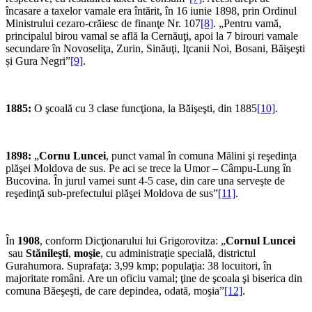
încasare a taxelor vamale era întărit, în 16 iunie 1898, prin Ordinul
Ministrului cezaro-crăiesc de finanţe Nr. 107
[8]
. „Pentru vamă,
principalul birou vamal se află la Cernăuţi, apoi la 7 birouri vamale
secundare în Novoseliţa, Zurin, Sinăuţi, Iţcanii Noi, Bosani, Băişeşti
și Gura Negri”
[9]
.
1885:
O şcoală cu 3 clase funcţiona, la Băişeşti, din 1885
[10]
.
1898:
„
Cornu Luncei
, punct vamal în comuna Mălini şi reşedinţa
plăşei Moldova de sus. Pe aci se trece la Umor – Câmpu-Lung în
Bucovina. În jurul vamei sunt 4-5 case, din care una serveşte de
reşedinţă sub-prefectului plăşei Moldova de sus”
[11]
.
În
1908
, conform Dicţionarului lui Grigorovitza: „
Cornul Luncei
sau
Stănileşti
,
moşie
, cu administraţie specială, districtul
Gurahumora. Suprafaţa: 3,99 kmp; populaţia: 38 locuitori, în
majoritate români. Are un oficiu vamal; ţine de şcoala şi biserica din
comuna Băeşeşti, de care depindea, odată, moşia”
[12]
.