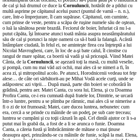
de cal şi luă drumul ce duce la
Cornulunci
i, hotărât de a pildui cu
multă asprime pe căpi­tanul acelui punct (puntul de vamă – n. n.),
care, într-o împrejurare, îl cam supărase. Că­pitanul, om cuminte,
cum prinse de veste, pentru a scăpa de ru­şine numele său de oştean,
o luă la sănătosa peste brazdă. Feciorul de boier, înfuriat că nu l-a
putut căpăta, îşi întoarse atunci toată mânia asupra neas­tâmpăratului
său de cal şi po­runci la nişte oameni ca să-l bată la falangă. Acăstă
întâmplare ciudată, în felul ei, ne aminteşte firea cea înţeteptă a lui
Nicolai Mavrogheni, care, în loc de a-şi bate calul, îl cin­stise cu
rangul de mare spătar, ca boerii să vadă şi să priceapă. Viind Matei
Cânta, de la
Cornuluncii
, se aşezară toţi la masă, cu multă veselie,
şi pompă, cum nu mai văd azi ochii, mai ales că se nimeri a fi, în
acea zi, şi mitropolitul acolo. Pe atunci, Horodnicenii vedeau tot feţe
alese… de câte ori sărbătorit-au pe Mihai Vodă acele curţi, unde se
adăpostesc azi viţeii… După masă, parte din boieri se coborâră în
grădină, pentru aer. Matei Canta, cu sora lui, Elena, şi cu Doamna
Pro­fira Canta, ce-i era cumnată după fratele lor, Dimitrie, se urcară
într-o luntre, pentru a se plimba pe râmnic, mai ales că se nimerise a
fi o zi de tot frumoasă; Matei, care ducea luntrea, nebunetec cum
era, cercă a se prinde cu mâinile de un podeţ, pe sub care treceau;
lun­trea se cumpăni şi cu toţii că­zură în apă. Cel dintâi ajutor ce li s-a
putut mai în grabă da, a fost de a li se arunca o funie. Doamna
Canta, a căreia fustă şi îmbrăcăminte de mătase o mai ţinuse
deasupra apei, prinzându-se cu mâinile de funie, scăpă la mal. Elena,