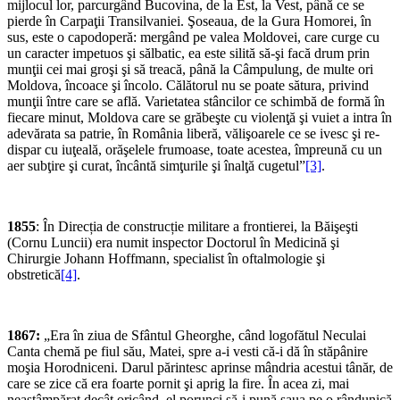
mijlocul lor, parcurgând Bucovina, de la Est, la Vest, până ce se
pierde în Carpaţii Transilvaniei. Şoseaua, de la Gura Homorei, în
sus, este o capodoperă: mergând pe valea Moldovei, care curge cu
un caracter impetuos şi sălbatic, ea este silită să-şi facă drum prin
munţii cei mai groşi şi să treacă, până la Câmpulung, de multe ori
Moldova, încoace şi încolo. Călătorul nu se poate sătura, privind
munţii între care se află. Varietatea stâncilor ce schimbă de formă în
fiecare minut, Moldova care se grăbeşte cu violenţă şi vuiet a intra în
adevărata sa patrie, în România liberă, vălişoarele ce se ivesc şi re-
dispar cu iuţeală, orăşelele frumoase, toate acestea, împreună cu un
aer subţire şi curat, încântă simţurile şi înalţă cugetul”
[3]
.
1855
: În Direcția de construcție militare a frontierei, la Băişeşti
(Cornu Luncii) era numit inspector Doctorul în Medicină şi
Chirurgie Johann Hoffmann, specialist în oftalmologie şi
obstretică
[4]
.
1867:
„Era în ziua de Sfântul Gheorghe, când logofătul Neculai
Canta chemă pe fiul său, Matei, spre a-i vesti că-i dă în stăpânire
moşia Horodniceni. Darul părintesc aprinse mândria acestui tânăr, de
care se zice că era foarte pornit şi aprig la fire. În acea zi, mai
neastâmpărat decât oricând, el porunci să-i pună şaua pe o rândunică