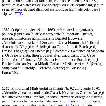
pus oamenii de i-au tăiat râmnicul, ce-l făcuse cu zile de boeresc,
pentru ca să-l plătească cu zile boiereşti, cu zilele copii­lor săi, şi cum
să nu se înece ei, când râmnicul era sporit cu lacrimele celor care-l
să­paseră?”
[5]
.
1869
: O tipăritură vieneză din 1869, referitoare la organizarea
politică și judiciară în țările reprezentate în Împărăţia Austriei,
prezintă următoarea administrare în Ducatul Bucovinei:
„Administrarea districtului Suceava –
Gura Humorului
(tribunal
districtual), Băişeşti cu Stănileşti sau Cornu Luncii, Berchişeşti,
Braşca, Drăgoieşti cu Lucăceşti şi Folowanik, Gemenea cu Slătioara
şi Ostra pe Graniţă, Ilişeşti, Joszeffalva, Capu Câmpului, Capu
Codrului cu Păltinoasa, Mănăstirea Humorului cu Bori, Pleşca şi
Buchenhain sau Poiana Mikuli, Corlata, Măzănăieşzi cu Stejăroaia,
Stulpicani cu Plutoniţa, Doroteea, Voroneţ cu Bucşoaia şi
Frasin”
[6]
.
1870
: Prin ordinal Ministerului de finanţe Nr. 82 din 5 iunie 1870,
„Birourile vamale secundare de Clasa I, Novoseliţa, Zurin și Baişeşti
din Bucovina sunt autorizate, în sensul prevederilor legale existente,
pentru taxarea băuturilor distilate care ies din ţară prin biroul vamal
respective, cu restituirea taxei de consum”
[7]
. Acest drept de