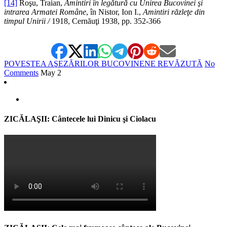
[14]
Roşu, Traian,
Amintiri în legătură cu Unirea Bucovinei şi
intrarea Armatei Române
, în Nistor, Ion I.,
Amintiri răzleţe din
timpul Unirii /
1918, Cernăuţi 1938, pp. 352-366
POVESTEA AŞEZĂRILOR BUCOVINENE REVĂZUTĂ
No
Comments
May
2
ZICĂLAŞII: Cântecele lui Dinicu şi Ciolacu