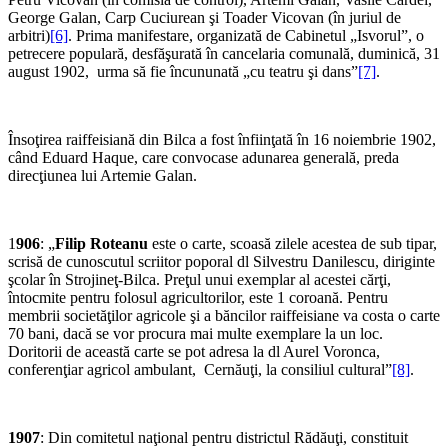
George Galan, Carp Cuciurean şi Toader Vicovan (în juriul de
arbitri)
[6]
. Prima manifestare, organizată de Cabinetul „Isvorul”, o
petrecere populară, desfăşurată în cancelaria comunală, duminică, 31
august 1902, urma să fie încununată „cu teatru şi dans”
[7]
.
Însoţirea raiffeisiană din Bilca a fost înfiinţată în 16 noiembrie 1902,
când Eduard Haque, care convocase adunarea generală, preda
direcţiunea lui Artemie Galan.
1
906
: „
Filip Roteanu
este o carte, scoasă zilele acestea de sub tipar,
scrisă de cunoscutul scriitor poporal dl Silvestru Danilescu, diriginte
şcolar în Strojineţ-Bilca. Preţul unui exemplar al acestei cărţi,
întocmite pentru folosul agricultorilor, este 1 coroană. Pentru
membrii societăţilor agricole şi a băncilor raiffeisiane va costa o carte
70 bani, dacă se vor procura mai multe exemplare la un loc.
Doritorii de această carte se pot adresa la dl Au­rel Voronca,
conferenţiar agricol ambulant, Cernăuţi, la consiliul cultural”
[8]
.
1907
: Din comitetul naţional pentru districtul Rădăuţi, constituit