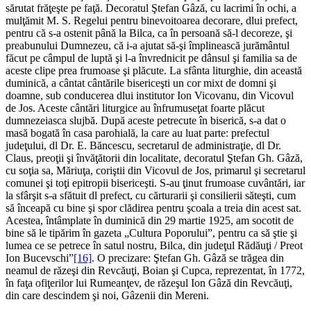
sărutat frăţeşte pe faţă. Decoratul Ştefan Gâză, cu lacrimi în ochi, a
mulţămit M. S. Regelui pentru binevoitoarea decorare, dlui prefect,
pentru că s-a ostenit până la Bilca, ca în persoană să-l decoreze, şi
preabunului Dumnezeu, că i-a ajutat să-şi împlinească jurământul
făcut pe câmpul de luptă şi l-a învrednicit pe dânsul şi familia sa de
aceste clipe prea frumoase şi plăcute. La sfânta liturghie, din această
duminică, a cântat cântările bisericeşti un cor mixt de domni şi
doamne, sub conducerea dlui institutor Ion Vicovanu, din Vicovul
de Jos. Aceste cântări liturgice au înfrumuseţat foarte plăcut
dumnezeiasca slujbă. După aceste petrecute în biserică, s-a dat o
masă bogată în casa parohială, la care au luat parte: prefectul
judeţului, dl Dr. E. Băncescu, secretarul de administraţie, dl Dr.
Claus, preoţii şi învăţătorii din localitate, decoratul Ştefan Gh. Gâză,
cu soţia sa, Măriuţa, coriştii din Vicovul de Jos, primarul şi secretarul
comunei şi toţi epitropii bisericeşti. S-au ţinut frumoase cuvântări, iar
la sfârşit s-a sfătuit dl prefect, cu cărturarii şi consilierii săteşti, cum
să înceapă cu bine şi spor clădirea pentru şcoala a treia din acest sat.
Acestea, întâmplate în duminică din 29 martie 1925, am socotit de
bine să le tipărim în gazeta „Cultura Poporului”, pentru ca să ştie şi
lumea ce se petrece în satul nostru, Bilca, din judeţul Rădăuţi / Preot
Ion Bucevschi”
[16]
. O precizare: Ştefan Gh. Gâză se trăgea din
neamul de răzeşi din Revcăuţi, Boian şi Cupca, reprezentat, în 1772,
în faţa ofiţerilor lui Rumeanţev, de răzeşul Ion Gâză din Revcăuţi,
din care descindem şi noi, Gâzenii din Mereni.