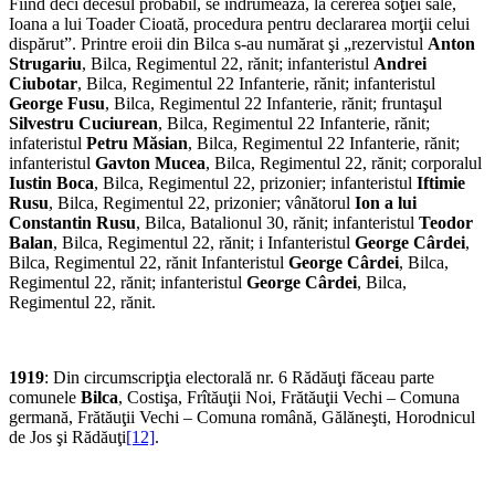
Fiind deci decesul probabil, se îndrumează, la cererea soţiei sale,
Ioana a lui Toader Cioată, procedura pentru declararea morţii celui
dispărut”. Printre eroii din Bilca s-au numărat şi „rezervistul
Anton
Strugariu
, Bilca, Regimentul 22, rănit; infanteristul
Andrei
Ciubotar
, Bilca, Regimentul 22 Infanterie, rănit; infanteristul
George Fusu
, Bilca, Regimentul 22 Infanterie, rănit; fruntaşul
Silvestru Cuciurean
, Bilca, Regimentul 22 Infanterie, rănit;
infateristul
Petru Măsian
, Bilca, Regimentul 22 Infanterie, rănit;
infanteristul
Gavton Mucea
, Bilca, Regimentul 22, rănit; corporalul
Iustin Boca
, Bilca, Regimentul 22, prizonier; infanteristul
Iftimie
Rusu
, Bilca, Regimentul 22, prizonier; vânătorul
Ion a lui
Constantin Rusu
, Bilca, Batalionul 30, rănit; infanteristul
Teodor
Balan
, Bilca, Regimentul 22, rănit; i Infanteristul
George Cârdei
,
Bilca, Regimentul 22, rănit Infanteristul
George Cârdei
, Bilca,
Regimentul 22, rănit; infanteristul
George Cârdei
, Bilca,
Regimentul 22, rănit.
1919
: Din circumscripţia electorală nr. 6 Rădăuţi făceau parte
comunele
Bilca
, Costişa, Frîtăuţii Noi, Frătăuţii Vechi – Comuna
germană, Frătăuţii Vechi – Comuna română, Gălăneşti, Horodnicul
de Jos şi Rădăuţi
[12]
.