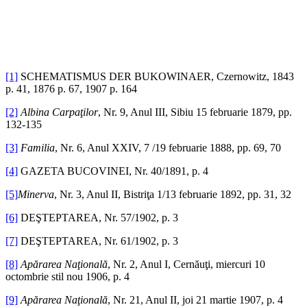
[1]
SCHEMATISMUS DER BUKOWINAER, Czernowitz, 1843
p. 41, 1876 p. 67, 1907 p. 164
[2]
Albina Carpaţilor
, Nr. 9, Anul III, Sibiu 15 februarie 1879, pp.
132-135
[3]
Familia
, Nr. 6, Anul XXIV, 7 /19 februarie 1888, pp. 69, 70
[4]
GAZETA BUCOVINEI, Nr. 40/1891, p. 4
[5]
Minerva
, Nr. 3, Anul II, Bistriţa 1/13 februarie 1892, pp. 31, 32
[6]
DEŞTEPTAREA, Nr. 57/1902, p. 3
[7]
DEŞTEPTAREA, Nr. 61/1902, p. 3
[8]
Apărarea Naţională
, Nr. 2, Anul I, Cernăuţi, miercuri 10
octombrie stil nou 1906, p. 4
[9]
Apărarea Naţională
, Nr. 21, Anul II, joi 21 martie 1907, p. 4