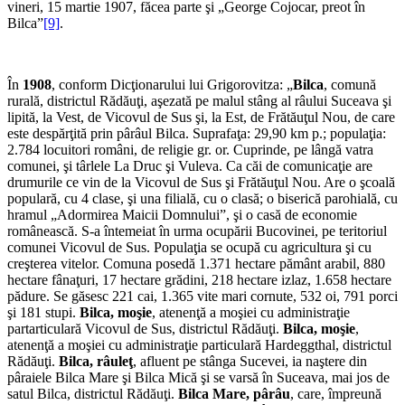
vineri, 15 martie 1907, făcea parte şi „George Cojocar, preot în
Bilca”
[9]
.
În
1908
, conform Dicţionarului lui Grigorovitza: „
Bilca
, comună
rurală, districtul Rădăuţi, aşezată pe malul stâng al râului Suceava şi
lipită, la Vest, de Vicovul de Sus şi, la Est, de Frătăuţul Nou, de care
este des­părţită prin pârâul Bilca. Suprafaţa: 29,90 km p.; po­pulaţia:
2.784 locuitori români, de religie gr. or. Cuprinde, pe lângă vatra
comunei, şi târlele La Druc şi Vuleva. Ca căi de comunicaţie are
drumurile ce vin de la Vicovul de Sus şi Frătăuţul Nou. Are o şcoală
populară, cu 4 clase, şi una filială, cu o clasă; o biserică parohială, cu
hra­mul „Adormirea Maicii Domnului”, şi o casă de economie
românească. S-a întemeiat în urma ocupării Bucovinei, pe teritoriul
comunei Vicovul de Sus. Populaţia se ocupă cu agri­cultura şi cu
creşterea vite­lor. Comuna posedă 1.371 hectare pământ arabil, 880
hectare fânaţuri, 17 hectare grădini, 218 hectare izlaz, 1.658 hectare
pădure. Se găsesc 221 cai, 1.365 vite mari cornute, 532 oi, 791 porci
şi 181 stupi.
Bilca, moşie
, atenenţă a moşiei cu administraţie
partarticulară Vicovul de Sus, districtul Rădăuţi.
Bilca, moşie
,
atenenţă a moşiei cu administraţie particulară Hardeggthal, districtul
Rădăuţi.
Bilca, râuleţ
, afluent pe stânga Su­cevei, ia naştere din
pâraiele Bilca Mare şi Bilca Mică şi se varsă în Suceava, mai jos de
satul Bilca, districtul Rădăuţi.
Bilca Mare, pârâu
, care, împre­ună