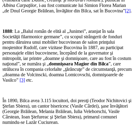
Albina Carpaţilor
, i-au fost comunicate lui Simion Florea Marian
„de Dnul Georgie Brăilean, învăţător din Bilca, sat în Bucovina”
[2]
.
1888
: La „Balul român de elită al „Junimei”, aranjat în sala
Societăţii filarmonice germane”, cu scopul strângerii de fonduri
pentru dăruirea unui mobilier bucovinean de salon prinţului
moştenitor Rudolf, care vizitase Bucovina în 1887, au participat
personajele elitei bucovinene, începând de la guvernator şi
mitropolit, iar printre „doamne şi domnişoare, care au fost în costum
naţional”, se număra şi „
domnişoara Magior din Bilca
”, care
strălucea în compania celorlalte „ţărăncuţe” de circumstanţă, precum
„doamna de Volcinscki, doamna Lomicovschi, domnişoarele de
Vasilco”
[3]
etc.
În 1890, Bilca avea 3.115 locuitori, doi preoţi (Teodor Nichitovici şi
Ştefan Sbiera), un cantor bisericesc (Vasile Cârdei), şase învăţători
(Georgie Brăilean, Melania Brăilean, Iulia Velehorschi, Vasile
Cârstean, Ioan Ştefureac şi Ştefan Sbiera), primarul comunei
numindu-se Lazăr Cuciurean.