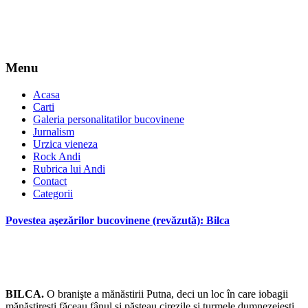
Menu
Acasa
Carti
Galeria personalitatilor bucovinene
Jurnalism
Urzica vieneza
Rock Andi
Rubrica lui Andi
Contact
Categorii
Povestea aşezărilor bucovinene (revăzută): Bilca
BILCA.
O branişte a mănăstirii Putna, deci un loc în care iobagii
mănăstireşti făceau fânul şi păşteau cirezile şi turmele dumnezeieşti