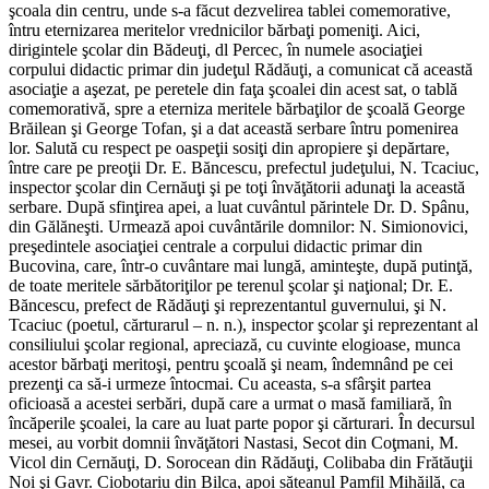
şcoala din centru, unde s-a făcut dezvelirea tablei comemorative,
întru eternizarea meritelor vrednicilor bărbaţi pomeniţi. Aici,
dirigintele şcolar din Bădeuţi, dl Percec, în numele asociaţiei
corpului didactic primar din judeţul Rădăuţi, a comunicat că această
asociaţie a aşezat, pe peretele din faţa şcoalei din acest sat, o tablă
comemorativă, spre a eterniza meritele bărbaţilor de şcoală George
Brăilean şi George Tofan, şi a dat această serbare întru pomenirea
lor. Salută cu respect pe oaspeţii sosiţi din apropiere şi depărtare,
între care pe preoţii Dr. E. Băncescu, prefectul judeţului, N. Tcaciuc,
inspector şcolar din Cernăuţi şi pe toţi învăţătorii adunaţi la această
serbare. După sfinţirea apei, a luat cuvântul părintele Dr. D. Spânu,
din Gălăneşti. Urmează apoi cuvântările domnilor: N. Simionovici,
preşedintele asociaţiei centrale a corpului didactic primar din
Bucovina, care, într-o cuvântare mai lungă, aminteşte, după putinţă,
de toate meritele sărbătoriţilor pe terenul şcolar şi naţional; Dr. E.
Băncescu, prefect de Rădăuţi şi reprezentantul guvernului, şi N.
Tcaciuc (poetul, cărturarul – n. n.), inspector şcolar şi reprezentant al
consiliului şcolar regional, apreciază, cu cuvinte elogioase, munca
acestor bărbaţi meritoşi, pentru şcoală şi neam, îndemnând pe cei
prezenţi ca să-i urmeze întocmai. Cu aceasta, s-a sfârşit partea
oficioasă a acestei serbări, după care a urmat o masă familiară, în
încăperile şcoalei, la care au luat parte popor şi cărturari. În decursul
mesei, au vorbit domnii învăţători Nastasi, Secot din Coţmani, M.
Vicol din Cernăuţi, D. Sorocean din Rădăuţi, Colibaba din Frătăuţii
Noi şi Gavr. Ciobotariu din Bilca, apoi săteanul Pamfil Mihăilă, ca