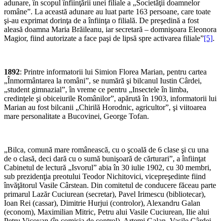
adunare, în scopul înfiinţării unei filiale a „Societăţii doamnelor
române”. La această adunare au luat parte 163 persoane, care toate
şi-au exprimat dorinţa de a înfiinţa o filială. De preşedină a fost
aleasă doamna Maria Brăileanu, iar secretară – domnişoara Eleonora
Magior, fiind autorizate a face paşi de lipsă spre activarea filiale”
[5]
.
1892
: Printre informatorii lui Simion Florea Marian, pentru cartea
„Înmormântarea la români”, se numără şi bilcanul Iustin Cârdei,
„student gimnazial”, în vreme ce pentru „Insectele în limba,
credinţele şi obiceiurile Românilor”, apărută în 1903, informatorii lui
Marian au fost bilcanii „Chirilă Horodnic, agricultor”, şi viitoarea
mare personalitate a Bucovinei, George Tofan.
„Bilca, comună mare românească, cu o şcoală de 6 clase şi cu una
de o clasă, deci dară cu o sumă bunişoară de cărturari”, a înfiinţat
Cabinetul de lectură „Isvorul” abia în 30 iulie 1902, cu 30 membri,
sub prezidenţia preotului Teodor Nichitovici, vicepreşedinte fiind
învăţătorul Vasile Cârstean. Din comitetul de conducere făceau parte
primarul Lazăr Cuciurean (secretar), Pavel Irimescu (bibliotecar),
Ioan Rei (cassar), Dimitrie Hurjui (controlor), Alexandru Galan
(econom), Maximilian Mitric, Petru alui Vasile Cuciurean, Ilie alui
Petru Vicovan (în comisia de control), Artemi Galan, Vasile Cârdei,