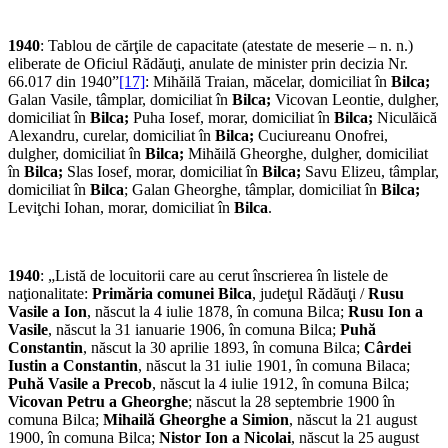
1940
: Tablou de cărţile de capacitate (atestate de meserie – n. n.)
eliberate de Oficiul Rădăuţi, anulate de minister prin decizia Nr.
66.017 din 1940”
[17]
: Mihăilă Traian, măcelar, domiciliat în
Bilca;
Galan Vasile, tâmplar, domiciliat în
Bilca;
Vicovan Leontie, dulgher,
domiciliat în
Bilca;
Puha Iosef, morar, domiciliat în
Bilca;
Niculăică
Alexandru, curelar, domiciliat în
Bilca;
Cuciureanu Onofrei,
dulgher, domiciliat în
Bilca;
Mihăilă Gheorghe, dulgher, domiciliat
în
Bilca;
Slas Iosef, morar, domiciliat în
Bilca;
Savu Elizeu, tâmplar,
domiciliat în
Bilca
; Galan Gheorghe, tâmplar, domiciliat în
Bilca;
Leviţchi Iohan, morar, domiciliat în
Bilca
.
1940
: „Listă de locuitorii care au cerut înscrierea în listele de
naţionalitate:
Primăria comunei Bilca
, judeţul Rădăuţi /
Rusu
Vasile a Ion
, născut la 4 iulie 1878, în comuna Bilca;
Rusu Ion a
Vasile
, născut la 31 ianuarie 1906, în comuna Bilca;
Puhă
Constantin
, născut la 30 aprilie 1893, în comuna Bilca;
Cârdei
Iustin a Constantin
, născut la 31 iulie 1901, în comuna Bilaca;
Puhă Vasile a Precob
, născut la 4 iulie 1912, în comuna Bilca;
Vicovan Petru a Gheorghe
; născut la 28 septembrie 1900 în
comuna Bilca;
Mihailă Gheorghe a Simion
, născut la 21 august
1900, în comuna Bilca;
Nistor Ion a Nicolai
, născut la 25 august