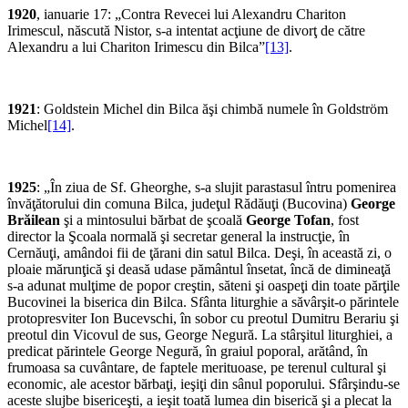
1920
, ianuarie 17: „Contra Revecei lui Alexandru Chariton
Irimescul, născută Nistor, s-a intentat acţiune de divorţ de către
Alexandru a lui Chariton Irimescu din Bilca”
[13]
.
1921
: Goldstein Michel din Bilca ăşi chimbă numele în Goldström
Michel
[14]
.
1925
: „În ziua de Sf. Gheorghe, s-a slujit parastasul întru pomenirea
învăţătorului din comuna Bilca, judeţul Rădăuţi (Bucovina)
George
Brăilean
şi a mintosului bărbat de şcoală
George Tofan
, fost
director la Şcoala normală şi secretar general la instrucţie, în
Cernăuţi, amândoi fii de ţărani din satul Bilca. Deşi, în această zi, o
ploaie mărunţică şi deasă udase pământul însetat, încă de dimineaţă
s-a adunat mulţime de popor creştin, săteni şi oaspeţi din toate părţile
Bucovinei la biserica din Bilca. Sfânta liturghie a săvârşit-o părintele
protopresviter Ion Bucevschi, în sobor cu preotul Dumitru Berariu şi
preotul din Vicovul de sus, George Negură. La stârşitul liturghiei, a
predicat părintele George Negură, în graiul poporal, arătând, în
frumoasa sa cuvântare, de faptele merituoase, pe terenul cultural şi
economic, ale acestor bărbaţi, ieşiţi din sânul poporului. Sfârşindu-se
aceste slujbe bisericeşti, a ieşit toată lumea din biserică şi a plecat la