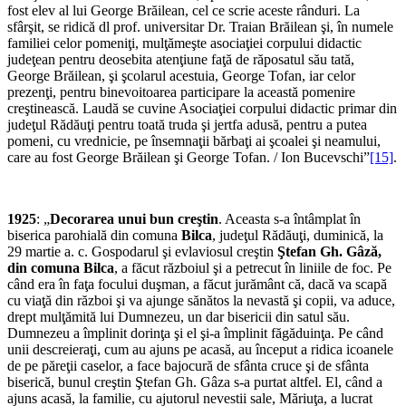
fost elev al lui George Brăilean, cel ce scrie aceste rânduri. La
sfârşit, se ridică dl prof. universitar Dr. Traian Brăilean şi, în numele
familiei celor pomeniţi, mulţămeşte asociaţiei corpului didactic
judeţean pentru deosebita atenţiune faţă de răposatul său tată,
George Brăilean, şi şcolarul acestuia, George Tofan, iar celor
prezenţi, pentru binevoitoarea participare la această pomenire
creştinească. Laudă se cuvine Asociaţiei corpului didactic primar din
judeţul Rădăuţi pentru toată truda şi jertfa adusă, pentru a putea
pomeni, cu vrednicie, pe însemnaţii bărbaţi ai şcoalei şi neamului,
care au fost George Brăilean şi George Tofan. / Ion Bucevschi”
[15]
.
1925
: „
Decorarea unui bun creştin
. Aceasta s-a întâmplat în
biserica parohială din comuna
Bilca
, judeţul Rădăuţi, duminică, la
29 martie a. c. Gospodarul şi evlaviosul creştin
Ştefan Gh. Gâză,
din comuna Bilca
, a făcut războiul şi a petrecut în liniile de foc. Pe
când era în faţa focului duşman, a făcut jurământ că, dacă va scapă
cu viaţă din război şi va ajunge sănătos la nevastă şi copii, va aduce,
drept mulţămită lui Dumnezeu, un dar bisericii din satul său.
Dumnezeu a împlinit dorinţa şi el şi-a împlinit făgăduinţa. Pe când
unii descreieraţi, cum au ajuns pe acasă, au început a ridica icoanele
de pe păreţii caselor, a face bajocură de sfânta cruce şi de sfânta
biserică, bunul creştin Ştefan Gh. Gâza s-a purtat altfel. El, când a
ajuns acasă, la familie, cu ajutorul nevestii sale, Măriuţa, a lucrat