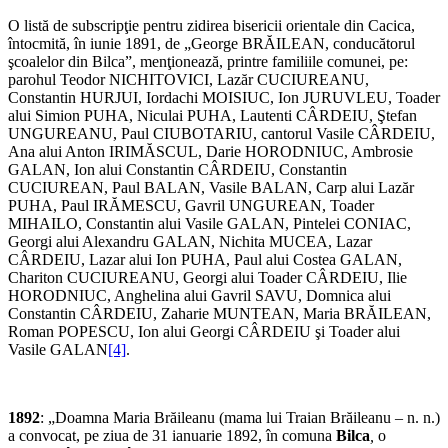
O listă de subscripţie pentru zidirea bisericii orientale din Cacica,
întocmită, în iunie 1891, de „George BRĂILEAN, conducătorul
şcoalelor din Bilca”, menţionează, printre familiile comunei, pe:
parohul Teodor NICHITOVICI, Lazăr CUCIUREANU,
Constantin HURJUI, Iordachi MOISIUC, Ion JURUVLEU, Toader
alui Simion PUHA, Niculai PUHA, Lautenti CÂRDEIU, Ştefan
UNGUREANU, Paul CIUBOTARIU, cantorul Vasile CÂRDEIU,
Ana alui Anton IRIMĂSCUL, Darie HORODNIUC, Ambrosie
GALAN, Ion alui Constantin CÂRDEIU, Constantin
CUCIUREAN, Paul BALAN, Vasile BALAN, Carp alui Lazăr
PUHA, Paul IRĂMESCU, Gavril UNGUREAN, Toader
MIHAILO, Constantin alui Vasile GALAN, Pintelei CONIAC,
Georgi alui Alexandru GALAN, Nichita MUCEA, Lazar
CÂRDEIU, Lazar alui Ion PUHA, Paul alui Costea GALAN,
Chariton CUCIUREANU, Georgi alui Toader CÂRDEIU, Ilie
HORODNIUC, Anghelina alui Gavril SAVU, Domnica alui
Constantin CÂRDEIU, Zaharie MUNTEAN, Maria BRĂILEAN,
Roman POPESCU, Ion alui Georgi CÂRDEIU şi Toader alui
Vasile GALAN
[4]
.
1892
: „Doamna Maria Brăileanu (mama lui Traian Brăileanu – n. n.)
a convocat, pe ziua de 31 ianuarie 1892, în comuna
Bilca
,
o