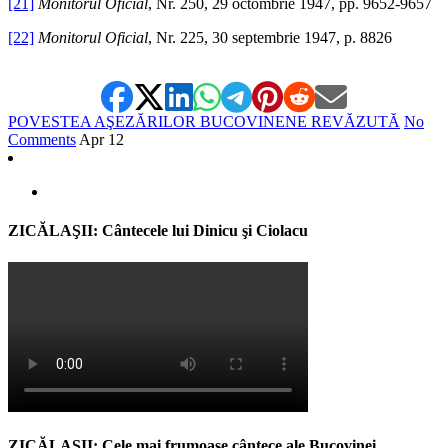
[21]
Monitorul Oficial
, Nr. 250, 29 octombrie 1947, pp. 9652-9657
[22]
Monitorul Oficial
, Nr. 225, 30 septembrie 1947, p. 8826
POVESTEA AŞEZĂRILOR BUCOVINENE REVĂZUTĂ
No
Comments
Apr
12
ZICĂLAŞII: Cântecele lui Dinicu şi Ciolacu
ZICĂLAŞII: Cele mai frumoase cântece ale Bucovinei