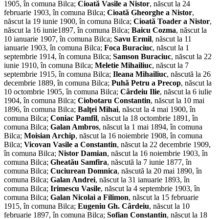
1905, în comuna Bilca;
Cioată Vasile a Nistor
, născut la 24
februarie 1903, în comuna Bilca;
Cioată Gheorghe a Nistor
,
născut la 19 iunie 1900, în comuna Bilca;
Cioată Toader a Nistor
,
născut la 16 iunie1897, în comuna Bilca;
Baicu Cozma
, născut la
10 ianuarie 1907, în comuna Bilca;
Savu Ermil
, născut la 11
ianuarie 1903, în comuna Bilca;
Foca Buraciuc
, născut la 1
septembrie 1914, în comuna Bilca;
Samson Buraciuc
, născut la 22
iunie 1910, în comuna Bilca;
Meletie Mihailiuc
, născut la 7
septembrie 1915, în comuna Bilca;
Ileana Mihailiuc
, născută la 26
decembrie 1889, în comuna Bilca;
Puhă Petru a Precop
, născut la
10 octombrie 1905, în comuna Bilca;
Cârdeiu Ilie
, născut la 6 iulie
1904, în comuna Bilca;
Ciobotaru Constantin
, născut la 10 mai
1896, în comuna Bilca;
Balţei Mihai
, născut la 4 mai 1900, în
comuna Bilca;
Coniac Pamfil
, născut la 18 octombrie 1891, în
comuna Bilca;
Galan Ambros
, născut la 1 mai 1894, în comuna
Bilca;
Moisian Archip
, născut la 16 noiembrie 1908, în comuna
Bilca;
Vicovan Vasile a Constantin
, născut la 22 decembrie 1909,
în comuna Bilca;
Nistor Damian
, născut la 16 noiembrie 1903, în
comuna Bilca;
Gheatău Samfira
, născută la 7 iunie 1877, în
comuna Bilca;
Cuciurean Domnica
, născută la 20 mai 1890, în
comuna Bilca;
Galan Andrei
, născut la 31 ianuarie 1893, în
comuna Bilca;
Irimescu Vasile
, născut la 4 septembrie 1903, în
comuna Bilca;
Galan Nicolai a Filimon
, născut la 15 februarie
1915, în comuna Bilca;
Eugeniu Gh. Cârdeiu
, născut la 10
februarie 1897, în comuna Bilca;
Sofian Constantin
, născut la 18