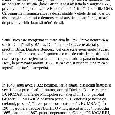
ale călugărilor, situată „între Bilce”, a fost atestată în 9 august 1551,
privilegiul brănişterilor „între Bilce” fiind întărit şi în 10 aprilie 1645.
Că braniştile însemnau altceva decât siliştile (vetrele de sat), dar tot
nişte aşezări omeneşti o demonstrează austriecii, care înregistrează
drept sate vechile branişti mănăstireşti.
Satul Bilca este menţionat ca atare abia în 1794, într-o hotarnică a
satelor Cumăreşti şi Bănila. Din 4 martie 1827, este atestat şi un
preot în Bilca, Dimitrie Bunceac, cel care scrie egumenului Putnei,
Lavrentie Chirilescu, să-i împrumute o mie de cuie de draniţă, căci
riscă să-i plece meşterii şi să nu-i mai poată aduna până în toamnă.
Deci, în primăvara anului 1827, Bilca avea şi biserică, una mică şi
îngustă, dar încă neacoperită.
În 1843, satul avea 1.822 locuitori, iar la altarul bisericuţii înguste şi
vechi slujea preotul administrator, acelaşi Dimitrie Bunceac, trecut
BUNCZAK în analele Mitropoliei româneşti! În 1876, parohul
Grigorie TOMOWICZ păstorea peste 2.611 enoriaşi (o notiţă cu
creionul, pe sursă, îl trece preot cooperator pe T. BUMBAC). În
1907, paroh era Teodor NICHITOVICI, născut în 1834, preot din
1865, paroh din 1867, preot cooperator era George COJOCARIU,