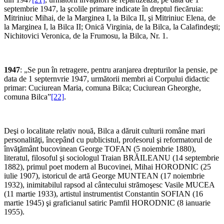
septembrie 1947, la şcolile primare indicate în dreptul fiecăruia:
Mitriniuc Mihai, de la Marginea I, la Bilca II, şi Mitriniuc Elena, de
la Marginea I, la Bilca II; Onică Virginia, de la Bilca, la Calafindeşti;
Nichitovici Veronica, de la Frumosu, la Bilca, Nr. 1.
1947
: „Se pun în retragere, pentru aranjarea drepturilor la pensie, pe
data de 1 septernvrie 1947, următorii membri ai Corpului didactic
primar: Cuciurean Maria, comuna Bilca; Cuciurean Gheorghe,
comuna Bilca”
[22]
.
Deşi o localitate relativ nouă, Bilca a dăruit culturii române mari
personalităţi, începând cu publicistul, profesorul şi reformatorul de
învăţământ bucovinean George TOFAN (5 noiembrie 1880),
literatul, filosoful şi sociologul Traian BRĂILEANU (14 septembrie
1882), primul poet modern al Bucovinei, Mihai HORODNIC (25
iulie 1907), istoricul de artă George MUNTEAN (17 noiembrie
1932), inimitabilul rapsod al cântecului strămoşesc Vasile MUCEA
(11 martie 1933), artistul instrumentist Constantin SOFIAN (16
martie 1945) şi graficianul satiric Pamfil HORODNIC (8 ianuarie
1955).