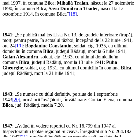
mai 1907, în comuna Bilca;
Mihailă Traian
, născut la 27 noiembrie
1890, în comuna Bilca;
Savu Dumitru a Toader
, născut la 12
octombrie 1914, în comuna Bilca”
[18]
.
1941
: „Se publică mai jos Lista Nr. 13, de gradele inferioare (trupă),
morţi pentru patrie, în actualul război, începând de la 22 iunie 1941,
ora 24
[19]
:
Bogdaniuc Constantin
, soldat, ctg. 1935, cu ultimul
domiciliu în comuna
Bilca
, judeţul Rădăuţi, mort la 6 iulie 1941;
Galan Alexandru
, soldat, ctg. 1933, cu ultimul domiciliu în
comuna
Bilca
, judeţul Rădăuţi, mort la 13 iulie 1941;
Puha
Gheorghe
, soldat, ctg. 1931, cu ultimul domiciliu în comuna
Bilca
,
judeţul Rădăuţi, mort la 21 iulie 1941;
1943
: „Se numesc cu titlul definitiv, pe ziua de 1 septembrie
1943
[20]
, următorii învăţători şi învăţătoare: Coniac Elena, comuna
Bilca
, jud. Rădăuţi, media 7,20.
1947
: „Având în vedere raportul cu Nr. 16.799 din 1947 al
Inspectoratului ţcolae regional Suceava, înregistrat sub Nr. 264.182
din 1947
[21]
, următorii învăţători se repartizează, pe data de 1