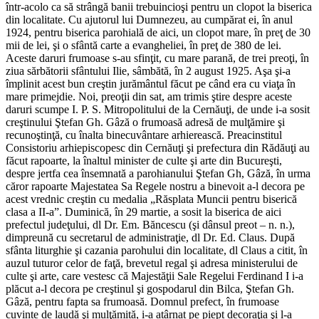
într-acolo ca să strângă banii trebuincioşi pentru un clopot la biserica
din localitate. Cu ajutorul lui Dumnezeu, au cumpărat ei, în anul
1924, pentru biserica parohială de aici, un clopot mare, în preţ de 30
mii de lei, şi o sfântă carte a evangheliei, în preţ de 380 de lei.
Aceste daruri frumoase s-au sfinţit, cu mare parană, de trei preoţi, în
ziua sărbătorii sfântului Ilie, sâmbătă, în 2 august 1925. Aşa şi-a
împlinit acest bun creştin jurământul făcut pe când era cu viaţa în
mare primejdie. Noi, preoţii din sat, am trimis ştire despre aceste
daruri scumpe I. P. S. Mitropolitului de la Cernăuţi, de unde i-a sosit
creştinului Ştefan Gh. Gâză o frumoasă adresă de mulţămire şi
recunoştinţă, cu înalta binecuvântare arhierească. Preacinstitul
Consistoriu arhiepiscopesc din Cernăuţi şi prefectura din Rădăuţi au
făcut rapoarte, la înaltul minister de culte şi arte din Bucureşti,
despre jertfa cea însemnată a parohianului Ştefan Gh, Gâză, în urma
căror rapoarte Majestatea Sa Regele nostru a binevoit a-l decora pe
acest vrednic creştin cu medalia „Răsplata Muncii pentru biserică
clasa a II-a”. Duminică, în 29 martie, a sosit la biserica de aici
prefectul judeţului, dl Dr. Em. Băncescu (şi dânsul preot – n. n.),
dimpreună cu secretarul de administraţie, dl Dr. Ed. Claus. După
sfânta liturghie şi cazania parohului din localitate, dl Claus a citit, în
auzul tuturor celor de faţă, brevetul regal şi adresa ministerului de
culte şi arte, care vestesc că Majestăţii Sale Regelui Ferdinand I i-a
plăcut a-l decora pe creştinul şi gospodarul din Bilca, Ştefan Gh.
Gâză, pentru fapta sa frumoasă. Domnul prefect, în frumoase
cuvinte de laudă şi mulţămită, i-a atârnat pe piept decoraţia şi l-a