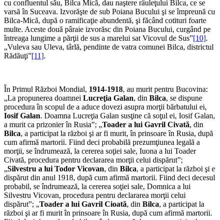
cu confluentul său, Bilca Mică, dau naştere râuleţului Bil­ca, ce se
varsă în Suceava. Izvorăşte de sub Poiana Bucului şi se împreună cu
Bilca-Mică, după o ramificaţie abundentă, şi făcând cotituri foarte
multe. Aceste două pâraie izvorăsc din Poiana Bucului, curgând pe
întreaga lungime a părţii de sus a marelui sat Vicovul de Sus”
[10]
.
„Vuleva sau Uleva, târlă, pendinte de vatra comunei Bilca, districtul
Rădăuţi”
[11]
.
În Primul Război Mondial,
1914-1918
, au murit pentru Bucovina:
„La propunerea doamnei
Lucreţia Galan
, din
Bilca
, se dispune
procedura în scopul de a aduce dovezi asupra morţii bărbatului ei,
Iosif Galan
. Doamna Lucreţia Galan susţine că soţul ei, Iosif Galan,
a murit ca prizonier în Rusia”; „
Toader a lui Gavril Civată
, din
Bilca
, a participat la război şi ar fi murit, în prinsoare în Rusia, după
cum afirmă martorii. Fiind deci probabilă prezumţiunea legală a
morţii, se îndrumează, la cererea soţiei sale, Iuona a lui Toader
Civată, procedura pentru declararea morţii celui dispărut”;
„
Silvestru a lui Todor Vicovan
, din
Bilca
, a participat la război şi e
dispărut din anul 1918, după cum afirmă martorii. Fiind deci decesul
probabil, se îndrumează, la cererea soţiei sale, Domnica a lui
Silvestru Vicovan, procedura pentru declararea morţii celui
dispărut”; „
Toader a lui Gavril Cioată
, din
Bilca
, a participat la
război şi ar fi murit în prinsoare în Rusia, după cum afirmă martorii.