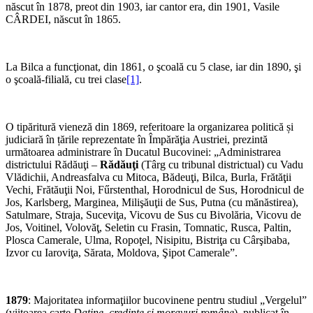
născut în 1878, preot din 1903, iar cantor era, din 1901, Vasile
CÂRDEI, născut în 1865.
La Bilca a funcţionat, din 1861, o şcoală cu 5 clase, iar din 1890, şi
o şcoală-filială, cu trei clase
[1]
.
O tipăritură vieneză din 1869, referitoare la organizarea politică și
judiciară în țările reprezentate în Împărăţia Austriei, prezintă
următoarea administrare în Ducatul Bucovinei: „Administrarea
districtului Rădăuţi –
Rădăuţi
(Târg cu tribunal districtual) cu Vadu
Vlădichii, Andreasfalva cu Mitoca, Bădeuţi, Bilca, Burla, Frătăţii
Vechi, Frătăuţii Noi, Fűrstenthal, Horodnicul de Sus, Horodnicul de
Jos, Karlsberg, Marginea, Milişăuţii de Sus, Putna (cu mănăstirea),
Satulmare, Straja, Suceviţa, Vicovu de Sus cu Bivolăria, Vicovu de
Jos, Voitinel, Volovăţ, Seletin cu Frasin, Tomnatic, Rusca, Paltin,
Plosca Camerale, Ulma, Ropoţel, Nisipitu, Bistriţa cu Cârşibaba,
Izvor cu Iaroviţa, Sărata, Moldova, Şipot Camerale”.
1879
: Majoritatea informaţiilor bucovinene pentru studiul „Vergelul”
(viitoarea carte
Datine, credinţe şi moravuri române
), publicat în