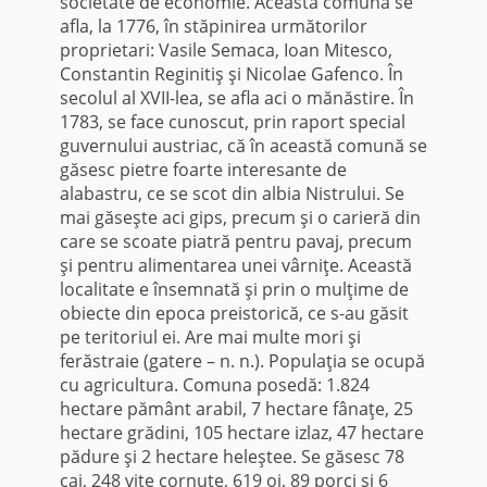
societate de economie. Această comună se
afla, la 1776, în stăpinirea următorilor
proprietari: Vasile Semaca, Ioan Mitesco,
Constantin Reginitiş şi Nicolae Gafenco. În
secolul al XVII-lea, se afla aci o mănăstire. În
1783, se face cunoscut, prin raport special
guvernului austriac, că în această comună se
găsesc pietre foarte intere­sante de
alabastru, ce se scot din albia Nistrului. Se
mai găseşte aci gips, precum şi o carieră din
care se scoate piatră pentru pavaj, precum
şi pentru alimentarea unei vârniţe. Această
localitate e însem­nată şi prin o mulţime de
obiecte din epoca preistorică, ce s-au găsit
pe teritoriul ei. Are mai multe mori şi
ferăstraie (gatere – n. n.). Populaţia se ocupă
cu agricultura. Comuna posedă: 1.824
hectare pământ arabil, 7 hectare fânaţe, 25
hectare grădini, 105 hectare izlaz, 47 hectare
pădure şi 2 hectare heleştee. Se găsesc 78
cai, 248 vite cornute, 619 oi, 89 porci şi 6