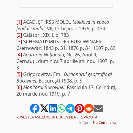
[1]
ACAD. ŞT. RSS MOLD.,
Moldova
în epoca
feudalismului
, VII, I, Chişinău 1975, p. 434
[2]
Călători, XIX, I, p. 783
[3]
SCHEMATISMUS DER BUKOWINAER,
Czernowitz, 1843 p. 31, 1876 p. 84, 1907 p. 83
[4]
Apărarea Naţională
, Nr. 26, Anul II,
Cernăuţi, duminică 7 aprilie stil nou 1907, p.
3
[5]
Grigorovitza, Em.,
Dicţionarul geografic al
Bucovinei
, Bucureşti 1908, p. 5
[6]
Monitorul Bucovinei
, Fascicula 17, Cernăuţi,
20 martie nou 1919, p. 7
POVESTEA AŞEZĂRILOR BUCOVINENE REVĂZUTĂ
5
Apr
No Comments