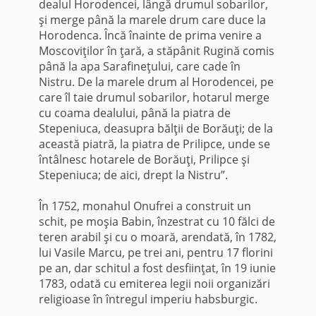
dealul Horodencei, lângă drumul sobarilor,
şi merge până la marele drum care duce la
Horodenca. Încă înainte de prima venire a
Moscoviţilor în ţară, a stăpânit Rugină comis
până la apa Sarafineţului, care cade în
Nistru. De la marele drum al Horodencei, pe
care îl taie drumul sobarilor, hotarul merge
cu coama dealului, până la piatra de
Stepeniuca, deasupra bălţii de Borăuţi; de la
această piatră, la piatra de Prilipce, unde se
întâlnesc hotarele de Borăuţi, Prilipce şi
Stepeniuca; de aici, drept la Nistru”.
În 1752, monahul Onufrei a construit un
schit, pe moşia Babin, înzestrat cu 10 fălci de
teren arabil şi cu o moară, arendată, în 1782,
lui Vasile Marcu, pe trei ani, pentru 17 florini
pe an, dar schitul a fost desfiinţat, în 19 iunie
1783, odată cu emiterea legii noii organizări
religioase în întregul imperiu habsburgic.