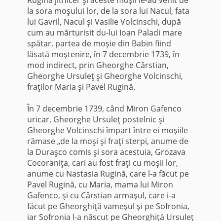
la sora moşului lor, de la sora lui Nacul, fata
lui Gavril, Nacul şi Vasilie Volcinschi, după
cum au mărturisit du-lui Ioan Paladi mare
spătar, partea de moşie din Babin fiind
lăsată moştenire, în 7 decembrie 1739, în
mod indirect, prin Gheorghe Cârstian,
Gheorghe Ursuleţ şi Gheorghe Volcinschi,
fraţilor Maria şi Pavel Rugină.
În 7 decembrie 1739, când Miron Gafenco
uricar, Gheorghe Ursuleţ postelnic şi
Gheorghe Volcinschi împart între ei moşiile
rămase „de la moşi şi fraţi sterpi, anume de
la Duraşco comis şi sora acestuia, Grozava
Cocoraniţa, cari au fost fraţi cu moşii lor,
anume cu Nastasia Rugină, care l-a făcut pe
Pavel Rugină, cu Maria, mama lui Miron
Gafenco, şi cu Cârstian armaşul, care i-a
făcut pe Gheorghiţă vameşul şi pe Sofronia,
iar Sofronia l-a născut pe Gheorghiţă Ursuleţ