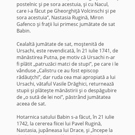
postelnic şi pe sora acestuia, şi cu Nacul,
care i-a făcut pe Gheorghiţă Volcinschi şi pe
sora acestuia”, Nastasia Rugină, Miron
Gafenco şi fraţii lui primesc jumătate de sat
Babin.
Cealaltă jumătate de sat, moştenită de
Ursachi, este revendicată, în 21 iulie 1741, de
mănăstirea Putna, pe motiv că Ursachi n-ar
fi plătit „patruzăci matci de stupi”, pe care i le
vânduse „Calistru ce au fost episcop
rădăuţchi”, dar ruda cea mai apropiată a lui
Ursachi, vătaful Vasile Drăghici, returnează
stupii şi plăteşte mănăstirii şi o despăgubire
de „o sută de lei noi”, păstrând jumătatea
aceea de sat.
Hotarnica satului Babin s-a făcut, în 21 iulie
1742, la cererea fiicei lui Pavel Rugină,
Nastasia, jupâneasa lui Drace, şi „începe la