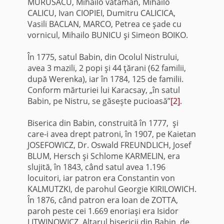
MURUSACU, Mihailo vătăman, Mihailo
CALICU, Ivan CIOPIEI, Dumitru CALICICA,
Vasili BACLAN, MARCO, Petrea ce şade cu
vornicul, Mihailo BUNICU şi Simeon BOIKO.
În 1775, satul Babin, din Ocolul Nistrului,
avea 3 mazili, 2 popi şi 44 ţărani (62 familii,
după Werenka), iar în 1784, 125 de familii.
Conform mărturiei lui Karacsay, „în satul
Babin, pe Nistru, se găseşte pucioasă”
[2]
.
Biserica din Babin, construită în 1777, şi
care-i avea drept patroni, în 1907, pe Kaietan
JOSEFOWICZ, Dr. Oswald FREUNDLICH, Josef
BLUM, Hersch şi Schlome KARMELIN, era
slujită, în 1843, când satul avea 1.196
locuitori, iar patron era Constantin von
KALMUTZKI, de parohul Georgie KIRILOWICH.
În 1876, când patron era Ioan de ZOTTA,
paroh peste cei 1.669 enoriaşi era Isidor
LITWINOWICZ. Altarul bisericii din Babin, de