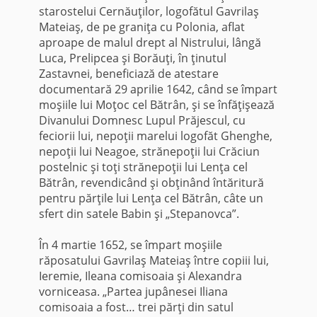
starostelui Cernăuţilor, logofătul Gavrilaş
Mateiaş, de pe graniţa cu Polonia, aflat
aproape de malul drept al Nistrului, lângă
Luca, Prelipcea şi Borăuţi, în ţinutul
Zastavnei, beneficiază de atestare
documentară 29 aprilie 1642, când se împart
moşiile lui Moţoc cel Bătrân, şi se înfăţişează
Divanului Domnesc Lupul Prăjescul, cu
feciorii lui, nepoţii marelui logofăt Ghenghe,
nepoţii lui Neagoe, strănepoţii lui Crăciun
postelnic şi toţi strănepoţii lui Lenţa cel
Bătrân, revendicând şi obţinând întăritură
pentru părţile lui Lenţa cel Bătrân, câte un
sfert din satele Babin şi „Stepanovca”.
În 4 martie 1652, se împart moşiile
răposatului Gavrilaş Mateiaş între copiii lui,
Ieremie, Ileana comisoaia şi Alexandra
vorniceasa. „Partea jupânesei Iliana
comisoaia a fost… trei părţi din satul