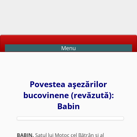
Menu
Povestea aşezărilor
bucovinene (revăzută):
Babin
BABIN.
Satul lui Moţoc cel Bătrân şi al