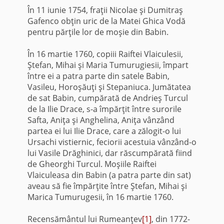
În 11 iunie 1754, fraţii Nicolae şi Dumitraş
Gafenco obţin uric de la Matei Ghica Vodă
pentru părţile lor de moşie din Babin.
În 16 martie 1760, copiii Raiftei Vlaiculesii,
Ştefan, Mihai şi Maria Tumurugiesii, împart
între ei a patra parte din satele Babin,
Vasileu, Horoşăuţi şi Stepaniuca. Jumătatea
de sat Babin, cumpărată de Andrieş Turcul
de la Ilie Drace, s-a împărţit între surorile
Safta, Aniţa şi Anghelina, Aniţa vânzând
partea ei lui Ilie Drace, care a zălogit-o lui
Ursachi vistiernic, feciorii acestuia vânzând-o
lui Vasile Drăghinici, dar răscumpărată fiind
de Gheorghi Turcul. Moşiile Raiftei
Vlaiculeasa din Babin (a patra parte din sat)
aveau să fie împărţite între Ştefan, Mihai şi
Marica Tumurugesii, în 16 martie 1760.
Recensământul lui Rumeanţev
[1]
, din 1772-