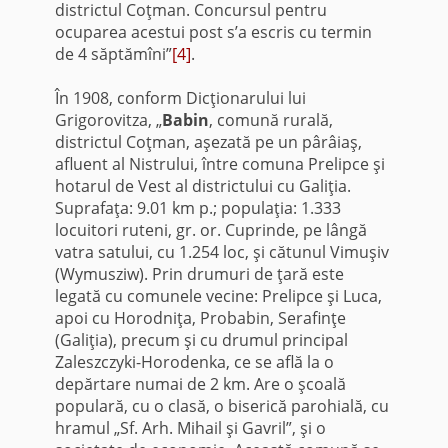
districtul Coţman. Concursul pentru
ocuparea acestui post s’a escris cu termin
de 4 săptămîni”
[4]
.
În 1908, conform Dicţionarului lui
Grigorovitza, „
Babin
, comună rurală,
districtul Coţman, aşezată pe un pârâiaş,
afluent al Nistrului, între comuna Prelipce şi
hotarul de Vest al districtului cu Galiţia.
Suprafaţa: 9.01 km p.; po­pulaţia: 1.333
locuitori ruteni, gr. or. Cuprinde, pe lângă
vatra satului, cu 1.254 loc, şi cătunul Vimuşiv
(Wymusziw). Prin drumuri de ţară este
legată cu comunele vecine: Pre­lipce şi Luca,
apoi cu Horodniţa, Probabin, Serafinţe
(Galiţia), precum şi cu dru­mul principal
Zaleszczyki-Horodenka, ce se află la o
depărtare numai de 2 km. Are o şcoală
populară, cu o clasă, o biserică parohială, cu
hramul „Sf. Arh. Mihail şi Gavril”, şi o