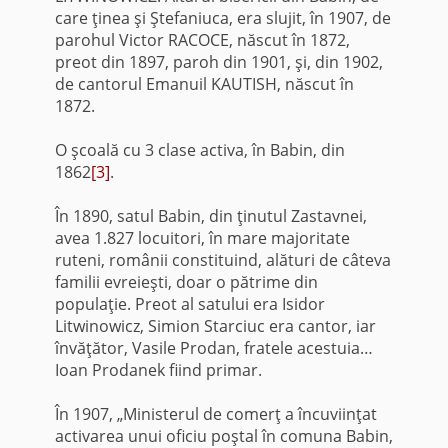
care ţinea şi Ştefaniuca, era slujit, în 1907, de
parohul Victor RACOCE, născut în 1872,
preot din 1897, paroh din 1901, şi, din 1902,
de cantorul Emanuil KAUTISH, născut în
1872.
O şcoală cu 3 clase activa, în Babin, din
1862
[3]
.
În 1890, satul Babin, din ţinutul Zastavnei,
avea 1.827 locuitori, în mare majoritate
ruteni, românii constituind, alături de câteva
familii evreieşti, doar o pătrime din
populaţie. Preot al satului era Isidor
Litwinowicz, Simion Starciuc era cantor, iar
învăţător, Vasile Prodan, fratele acestuia…
Ioan Prodanek fiind primar.
În 1907, „Ministerul de comerţ a încuviinţat
activarea unui oficiu poştal în comuna Babin,