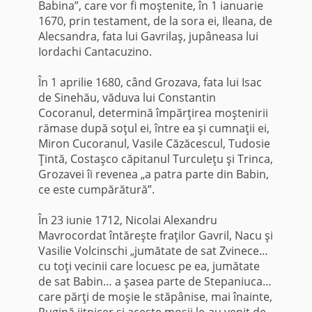
Babina”, care vor fi moştenite, în 1 ianuarie
1670, prin testament, de la sora ei, Ileana, de
Alecsandra, fata lui Gavrilaş, jupâneasa lui
Iordachi Cantacuzino.
În 1 aprilie 1680, când Grozava, fata lui Isac
de Sinehău, văduva lui Constantin
Cocoranul, determină împărţirea moştenirii
rămase după soţul ei, între ea şi cumnaţii ei,
Miron Cucoranul, Vasile Căzăcescul, Tudosie
Ţintă, Costaşco căpitanul Turculeţu şi Trinca,
Grozavei îi revenea „a patra parte din Babin,
ce este cumpărătură”.
În 23 iunie 1712, Nicolai Alexandru
Mavrocordat întăreşte fraţilor Gavril, Nacu şi
Vasilie Volcinschi „jumătate de sat Zvinece…
cu toţi vecinii care locuesc pe ea, jumătate
de sat Babin… a şasea parte de Stepaniuca…
care părţi de moşie le stăpânise, mai înainte,
Rugină jitnicer şi aceste moşii le-au venit de