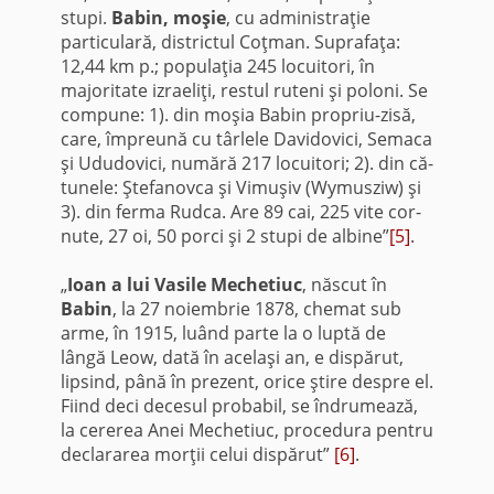
stupi.
Babin, moşie
, cu administraţie
particulară, districtul Coţman. Suprafaţa:
12,44 km p.; popu­laţia 245 locuitori, în
majoritate izraeliţi, restul ruteni şi po­loni. Se
compune: 1). din moşia Babin propriu-zisă,
care, împreună cu târlele Davidovici, Semaca
şi Ududovici, numără 217 locuitori; 2). din că­
tunele: Ştefanovca şi Vimuşiv (Wymusziw) şi
3). din ferma Rudca. Are 89 cai, 225 vite cor­
nute, 27 oi, 50 porci şi 2 stupi de albine”
[5]
.
„
Ioan a lui Vasile Mechetiuc
, născut în
Babin
, la 27 noiembrie 1878, chemat sub
arme, în 1915, luând parte la o luptă de
lângă Leow, dată în acelaşi an, e dispărut,
lipsind, până în prezent, orice ştire despre el.
Fiind deci decesul probabil, se îndrumează,
la cererea Anei Mechetiuc, procedura pentru
declararea morţii celui dispărut”
[6]
.