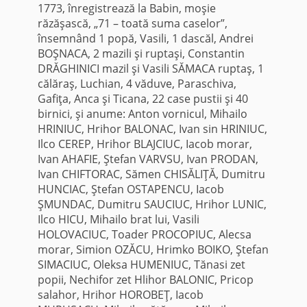
1773, înregistrează la Babin, moşie
răzăşască, „71 – toată suma caselor”,
însemnând 1 popă, Vasili, 1 dascăl, Andrei
BOŞNACA, 2 mazili şi ruptaşi, Constantin
DRĂGHINICI mazil şi Vasili SĂMACA ruptaş, 1
călăraş, Luchian, 4 văduve, Paraschiva,
Gafiţa, Anca şi Ticana, 22 case pustii şi 40
birnici, şi anume: Anton vornicul, Mihailo
HRINIUC, Hrihor BALONAC, Ivan sin HRINIUC,
Ilco CEREP, Hrihor BLAJCIUC, Iacob morar,
Ivan AHAFIE, Ştefan VARVSU, Ivan PRODAN,
Ivan CHIFTORAC, Sămen CHISĂLIŢĂ, Dumitru
HUNCIAC, Ştefan OSTAPENCU, Iacob
ŞMUNDAC, Dumitru SAUCIUC, Hrihor LUNIC,
Ilco HICU, Mihailo brat lui, Vasili
HOLOVACIUC, Toader PROCOPIUC, Alecsa
morar, Simion OZĂCU, Hrimko BOIKO, Ştefan
SIMACIUC, Oleksa HUMENIUC, Tănasi zet
popii, Nechifor zet Hlihor BALONIC, Pricop
salahor, Hrihor HOROBEŢ, Iacob