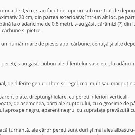
ncimea de 0,5 m, s-au făcut decoperiri sub un strat de depun
ximativ 20 cm, din partea exterioară; într-un alt loc, pe par
ână la o adâncime de 0,8 metri, s-au găsit cărămizi (?) din l
 cărbune și pietre.
it un număr mare de piese, apoi cărbune, cenuşă şi alte dep
u pereți, s-au găsit cioburi ale diferitelor vase etc., la adânci
al, de diferite genuri Thon și Tegel, mai mult sau mai puțin 
parent plate, dreptunghiulare, cu pereți inferiori verticali,
oate, de asemenea, părți ale cuptorului, cu o grosime de p
ezul aproape negru, aparent negru, cu suprafața prevăzută c
acă turnantă, ale căror pereți sunt duri și mai ales albastru-