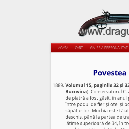
ACASA
CARTI
GALERIA PERSONALITAT
Povestea 
Volumul 15, paginile 32 și 3
Bucovina
). Conservatorul C.
de piatră a fost găsit, în anu
între podul de fier și oțel și 
săpăturilor. Muchia este tăiată
deschis, până la partea de tr
lățime superioară de 34, în t