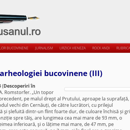
ILOR BUCOVINENE
JURNALISM
URZICA VIENEZA
ROCK ANDI
RUBRICA
arheologiei bucovinene (III)
3
(
Descoperiri în
 A. Romstorfer. „Un topor
l precedent, pe malul drept al Prutului, aproape la suprafață,
podul vechi din Cernăuți, de către lucrători, cu prilejul
 și șlefuită dintr-un flint foarte dur, de culoare închisă și gr
anziție spre tăiş, are lungimea cea mai mare de 93 mm, o
reimea inferioară, şi o lățime mai mare, de 47 mm, pe