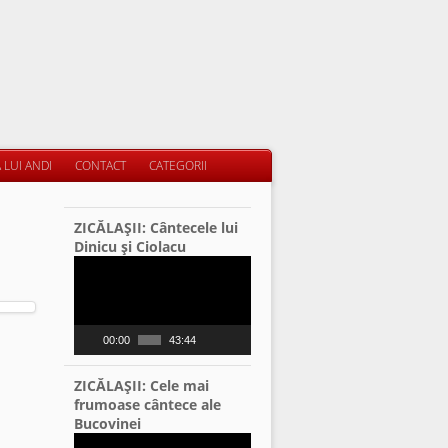
 LUI ANDI
CONTACT
CATEGORII
ZICĂLAŞII: Cântecele lui
Dinicu şi Ciolacu
Video
Player
00:00
43:44
i
ZICĂLAŞII: Cele mai
frumoase cântece ale
Bucovinei
Video