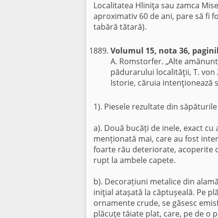
Localitatea Hliniţa sau zamca Mise
aproximativ 60 de ani, pare să fi 
tabără tătară).
Volumul 15, nota 36, ​​paginil
A. Romstorfer. „Alte amănun
pădurarului localităţii, T. vo
Istorie, căruia intenţionează
1). Piesele rezultate din săpături
a). Două bucăți de inele, exact cu a
menționată mai, care au fost inte
foarte rău deteriorate, acoperite c
rupt la ambele capete.
b). Decorațiuni metalice din alamă
iniţial atașată la căptușeală. Pe pl
ornamente crude, se găsesc emisfe
plăcuţe tăiate plat, care, pe de o p