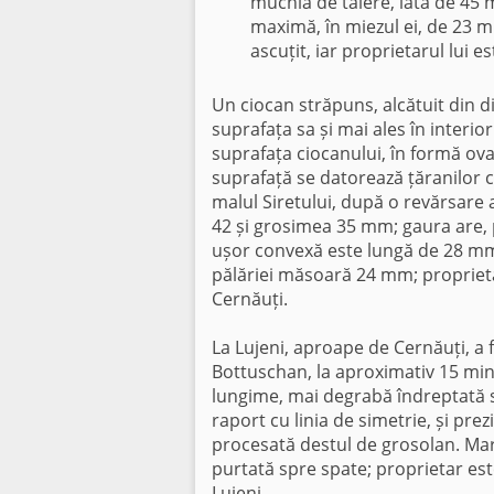
muchia de tăiere, lată de 45 
maximă, în miezul ei, de 23 m
ascuțit, iar proprietarul lui
Un ciocan străpuns, alcătuit din dia
suprafața sa și mai ales în interior
suprafața ciocanului, în formă ova
suprafață se datorează țăranilor c
malul Siretului, după o revărsare 
42 și grosimea 35 mm; gaura are, 
ușor convexă este lungă de 28 mm
pălăriei măsoară 24 mm; propriet
Cernăuți.
La Lujeni, aproape de Cernăuți, a 
Bottuschan, la aproximativ 15 min
lungime, mai degrabă îndreptată sp
raport cu linia de simetrie, și pr
procesată destul de grosolan. Marg
purtată spre spate; proprietar e
Lujeni.