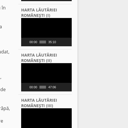
 în
HARTA LĂUTĂRIEI
ROMÂNEŞTI (I)
Video
Player
a
00:00
35:10
udat,
HARTA LĂUTĂRIEI
ROMÂNEŞTI (II)
Video
Player
,
u
00:00
47:06
 de
HARTA LĂUTĂRIEI
ROMÂNEŞTI (III)
râpă,
Video
Player
re