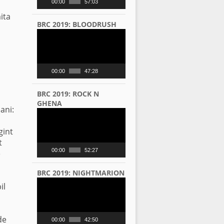
00:00
57:03
ita
BRC 2019: BLOODRUSH
Video
Player
00:00
47:28
BRC 2019: ROCK N
GHENA
ani:
Video
Player
gint
t
00:00
52:27
e
BRC 2019: NIGHTMARION
Video
il
Player
de
00:00
42:50