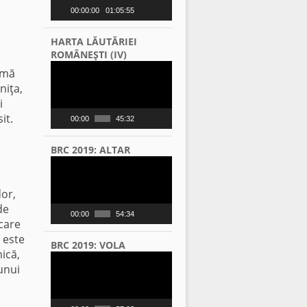
00:00:00
01:05:55
HARTA LĂUTĂRIEI
ROMÂNEŞTI (IV)
Video
rmă
Player
niţa,
i
it.
00:00
45:32
BRC 2019: ALTAR
Video
Player
or,
de
00:00
54:34
 care
 este
BRC 2019: VOLA
ică,
Video
unui
Player