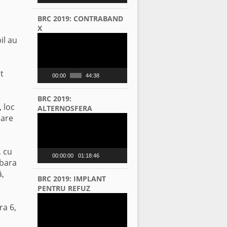
BRC 2019: CONTRABAND
X
Video
il au
Player
t
00:00
44:38
BRC 2019:
 loc
ALTERNOSFERA
pare
Video
Player
, cu
00:00:00
01:18:46
 bara
ă,
BRC 2019: IMPLANT
PENTRU REFUZ
Video
ra 6,
Player