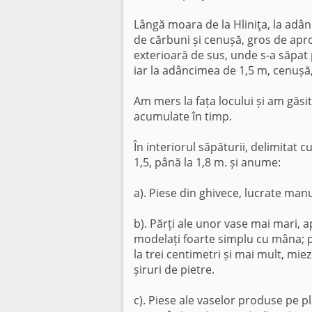
Lângă moara de la Hliniţa, la adâ
de cărbuni și cenușă, gros de apro
exterioară de sus, unde s-a săpat p
iar la adâncimea de 1,5 m, cenușă,
Am mers la fața locului și am găs
acumulate în timp.
În interiorul săpăturii, delimitat c
1,5, până la 1,8 m. și anume:
a). Piese din ghivece, lucrate manu
b). Părți ale unor vase mai mari, a
modelați foarte simplu cu mâna; p
la trei centimetri și mai mult, mi
șiruri de pietre.
c). Piese ale vaselor produse pe pl