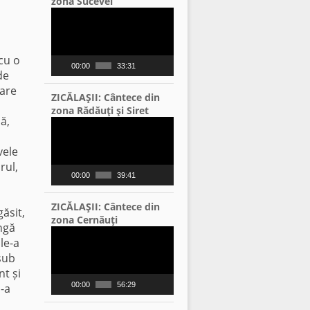
zona Sucevei
Video
Player
 cu o
00:00
33:31
de
care
ZICĂLAŞII: Cântece din
zona Rădăuţi şi Siret
ă,
Video
Player
vele
rul,
00:00
39:41
ZICĂLAŞII: Cântece din
găsit,
zona Cernăuţi
ngă
Video
le-a
Player
sub
nt și
00:00
56:29
-a