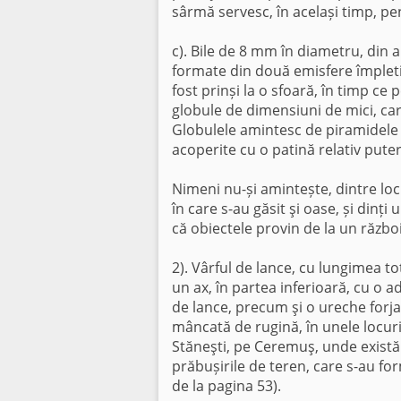
sârmă servesc, în același timp, pe
c). Bile de 8 mm în diametru, din
formate din două emisfere împletit
fost prinși la o sfoară, în timp ce
globule de dimensiuni de mici, car
Globulele amintesc de piramidele mi
acoperite cu o patină relativ pute
Nimeni nu-și amintește, dintre loc
în care s-au găsit şi oase, și dinț
că obiectele provin de la un război
2). Vârful de lance, cu lungimea t
un ax, în partea inferioară, cu o 
de lance, precum şi o ureche forja
mâncată de rugină, în unele locuri,
Stăneşti, pe Ceremuş, unde există
prăbușirile de teren, care s-au f
de la pagina 53).