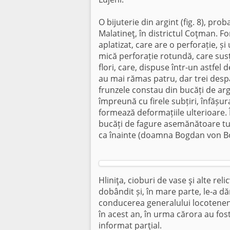
O bijuterie din argint (fig. 8), prob
Malatineţ, în districtul Coţman. F
aplatizat, care are o perforație, și
mică perforație rotundă, care sus
flori, care, dispuse într-un astfel
au mai rămas patru, dar trei despăr
frunzele constau din bucăți de arg
împreună cu firele subțiri, înfășu
formează deformațiile ulterioare. Î
bucăți de fagure asemănătoare tub
ca înainte (doamna Bogdan von Bott
Hliniţa, cioburi de vase şi alte re
dobândit și, în mare parte, le-a d
conducerea generalului locotenent 
în acest an, în urma cărora au fo
informat parţial.