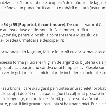
rdziw, care în prezent este acoperită de o pădure de fag, de
fost cândva un punct fortificat sau o tabără militară (așa-num
e 54 și 55
(
Raportul, în continuare
). De conservatorul C.
te au fost aduse de domnul dr. A. Hammer, rudă a
n Zyczynski, pentru o posibilă cointeresare a Muzeului de
 să-i predea următoarele descoperiri:
le ocazionale din Koţman, făcute în urmă cu aproximativ zece 
ceeași formă și lucrare (filigran de argint) cu bijuteria de ar
rpretate ca aparţinând cândva unui templu slav. Piesele sun
u verde-gri, iar firul semicircular de închidere a inelului est
 (sau bronz), care s-au găsit pe fruntea unui schelet, probab
ăcile subțiri de 2 ½ cm, cu patru găuri la colțuri și presate în
re lunguieţe, din bucle de sârmă, pe care sunt atârnate
arte, poartă linii gravate rectiliniu și bastoane mici. Buclele 