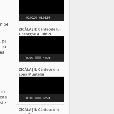
Player
00:00:00
01:03:35
in pe
ZICĂLAŞII: Cântecele lui
Gheorghe A. Dinicu
Video
, pe
Player
imea
nea
a
00:00
44:09
ZICĂLAŞII: Cântece din
zona Muntelui
Video
Player
 în
este
00:00
37:23
este
ZICĂLAŞII: Cântece din