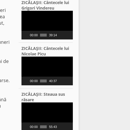
ZICĂLAŞII: Cântecele lui
Grigori Vindereu
eri
Video
tea
Player
ut,
00:00
39:14
uneri
ZICĂLAŞII: Cântecele lui
Nicolae Picu
Video
mi de
Player
arse.
00:00
40:37
ZICĂLAŞII: Steaua sus
ână
răsare
Video
u
Player
00:00
55:43