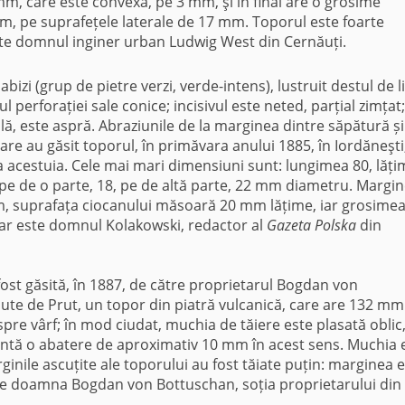
mm, care este convexă, pe 3 mm, şi în final are o grosime
m, pe suprafețele laterale de 17 mm. Toporul este foarte
 este domnul inginer urban Ludwig West din Cernăuți.
bizi (grup de pietre verzi, verde-intens), lustruit destul de l
ul perforației sale conice; incisivul este neted, parțial zimțat;
lă, este aspră. Abraziunile de la marginea dintre săpătură și
are au găsit toporul, în primăvara anului 1885, în Iordăneşti
a acestuia. Cele mai mari dimensiuni sunt: ​​lungimea 80, lăț
pe de o parte, 18, pe de altă parte, 22 mm diametru. Margi
, suprafața ciocanului măsoară 20 mm lățime, iar grosime
ar este domnul Kolakowski, redactor al
Gazeta Polska
din
fost găsită, în 1887, de către proprietarul Bogdan von
ute de Prut, un topor din piatră vulcanică, care are 132 mm
re vârf; în mod ciudat, muchia de tăiere este plasată oblic,
ezintă o abatere de aproximativ 10 mm în acest sens. Muchia 
inile ascuțite ale toporului au fost tăiate puțin: marginea 
ste doamna Bogdan von Bottuschan, soția proprietarului din