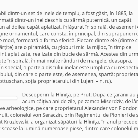
abil dintr-un set de inele de templu, a fost găsit, în 1885, la
ormată dintr-un inel deschis cu sârmă puternică, un capăt
 un al doilea capăt aplatizat, înfășurat în spirală, de asemeni
ţine ornamentul, care constă, în principal, din suprapuneri 
 de mod, formează o formă sferică. Fiecare dintre ele (dintre 
țite) are o piramidă, cu globuri mici la mijloc, în timp ce
int aplatizate, realizate din bucle de sârmă. Acestea din urm
rate în spirală, în mai multe rânduri de margele, deasupra,
n special, o parte a discului inelar este umplută cu respecti
ului, din care o parte este, de asemenea, spartă; proprieta
uschan, soția proprietarului din Lujeni – n. n.).
Descoperiri la Hliniţa, pe Prut: După ce ţăranii au 
acum câiţiva ani de zile, pe zamca Miserdziv, de lâ
licve arheologice, pe care proprietarul Alexander von Flondor 
ăruit, colonelul von Seraczin, prin Regimentul de Pionieri de 
Kruzlewski, a organizat săpături la Hliniţa, în anul precede
st scoase la lumină numeroase piese, dintre care colonelul m