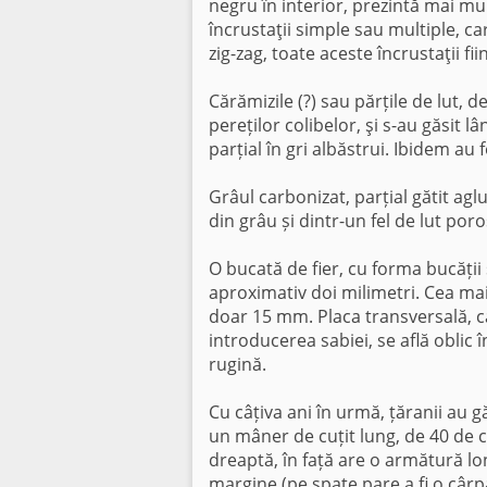
negru în interior, prezintă mai mu
încrustaţii simple sau multiple, ca
zig-zag, toate aceste încrustaţii 
Cărămizile (?) sau părțile de lut, 
pereților colibelor, şi s-au găsit 
parțial în gri albăstrui. Ibidem au
Grâul carbonizat, parțial gătit agl
din grâu și dintr-un fel de lut poros
O bucată de fier, cu forma bucății 
aproximativ doi milimetri. Cea mai 
doar 15 mm. Placa transversală, c
introducerea sabiei, se află oblic 
rugină.
Cu câțiva ani în urmă, țăranii au g
un mâner de cuțit lung, de 40 de 
dreaptă, în față are o armătură lo
margine (pe spate pare a fi o cârp