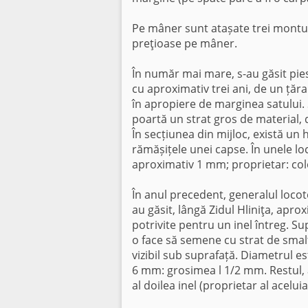
Pe mâner sunt atașate trei montu
preţioase pe mâner.
În număr mai mare, s-au găsit pies
cu aproximativ trei ani, de un țăra
în apropiere de marginea satului.
poartă un strat gros de material, d
În secțiunea din mijloc, există un 
rămășițele unei capse. În unele loc
aproximativ 1 mm; proprietar: col
În anul precedent, generalul loc
au găsit, lângă Zidul Hliniţa, apr
potrivite pentru un inel întreg. S
o face să semene cu strat de smalț
vizibil sub suprafață. Diametrul e
6 mm: grosimea l 1/2 mm. Restul, a
al doilea inel (proprietar al aceluia