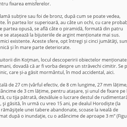
ntru fixarea emisferelor.
 alamă subțire sau foi de bronz, după cum se poate vedea,
e. În partea lor superioară, au câte un ochi, cu care probab
 pe partea opusă, se află câte o piramidă, formată din patru
e se atașează la bijuteriile de argint menționate mai sus.
ci existente. Aceste sfere, opt întregi și cinci jumătăţi, sun
rnică și în mare parte deteriorate.
uitorii din Koţman, locul descoperirii obiectelor menționate,
i umani, dovadă că ar fi vorba despre un străvechi cimitir. Se 
nic, care și-a găsit mormântul, în mod accidental, aici.
otală de 27 cm (vârful efectiv, de 8 cm lungime, 27 mm lățime
adâncime de 3 cm lățime, pentru atașare, și unul de fixare pe
tă, cu tija pătrată, dezvăluie o lucrare destul de rudimentar
 şi găsită, în urmă cu vreo 15 ani, pe dealul Horodişte (la
 rămăşiţele unei tabere abandonate, scoase la iveală de
ormat după o inundaţie, cu o adâncime de aproape 3 m“ (Figu