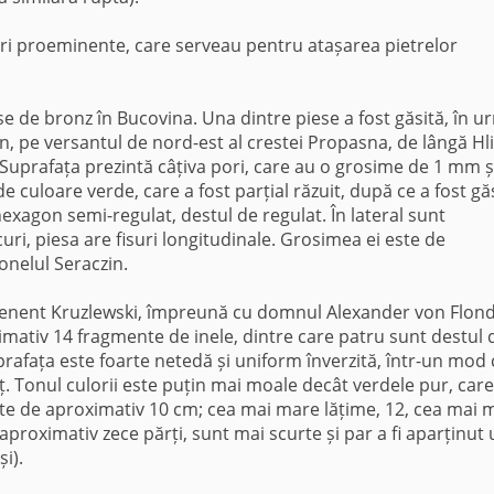
ri proeminente, care serveau pentru atașarea pietrelor
e de bronz în Bucovina. Una dintre piese a fost găsită, în u
n, pe versantul de nord-est al crestei Propasna, de lângă Hli
 Suprafața prezintă câțiva pori, care au o grosime de 1 mm ș
e culoare verde, care a fost parțial răzuit, după ce a fost găs
hexagon semi-regulat, destul de regulat. În lateral sunt
uri, piesa are fisuri longitudinale. Grosimea ei este de
onelul Seraczin.
otenent Kruzlewski, împreună cu domnul Alexander von Flond
oximativ 14 fragmente de inele, dintre care patru sunt destul 
uprafața este foarte netedă și uniform înverzită, într-un mod
. Tonul culorii este puțin mai moale decât verdele pur, care
ste de aproximativ 10 cm; cea mai mare lățime, 12, cea mai m
proximativ zece părți, sunt mai scurte și par a fi aparținut 
și).