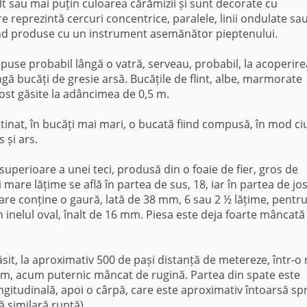
lt sau mai puțin culoarea cărămizii și sunt decorate cu
re reprezintă cercuri concentrice, paralele, linii ondulate sau
fiind produse cu un instrument asemănător pieptenului.
depuse probabil lângă o vatră, serveau, probabil, la acoperire
lângă bucăți de gresie arsă. Bucățile de flint, albe, marmorate
 fost găsite la adâncimea de 0,5 m.
utinat, în bucăți mai mari, o bucată fiind compusă, în mod ci
 și ars.
superioare a unei teci, produsă din o foaie de fier, gros de
mare lățime se află în partea de sus, 18, iar în partea de jos
are conține o gaură, lată de 38 mm, 6 sau 2 ½ lățime, pentr
în inelul oval, înalt de 16 mm. Piesa este deja foarte mâncată
ăsit, la aproximativ 500 de pași distanță de metereze, într-o 
cm, acum puternic mâncat de rugină. Partea din spate este
ngitudinală, apoi o cârpă, care este aproximativ întoarsă sp
ă similară ruptă).