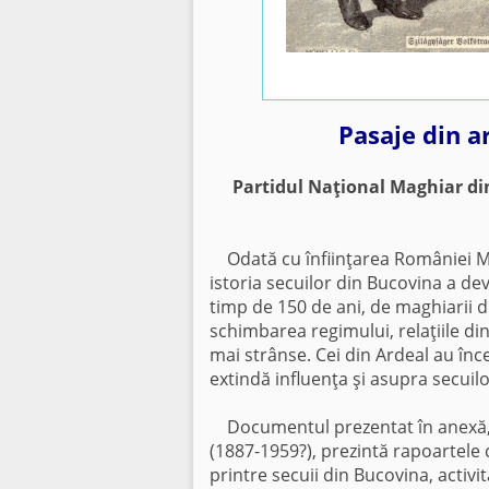
Pasaje din ar
Partidul Naţional Maghiar din
Odată cu înfiinţarea României Mar
istoria secuilor din Bucovina a dev
timp de 150 de ani, de maghiarii di
schimbarea regimului, relaţiile din
mai strânse. Cei din Ardeal au încep
extindă influenţa şi asupra secuil
Documentul prezentat în anexă, scri
(1887-1959?), prezintă rapoartele c
printre secuii din Bucovina, activi