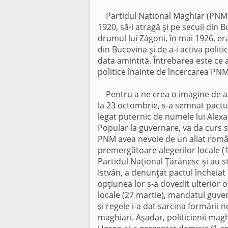
Partidul National Maghiar (PNM) a
1920, să-i atragă şi pe secuii din
drumul lui Zágoni, în mai 1926, era
din Bucovina şi de a-i activa polit
data amintită. Întrebarea este ce 
politice înainte de încercarea PNM
Pentru a ne crea o imagine de an
la 23 octombrie, s-a semnat pactul
legat puternic de numele lui Alexa
Popular la guvernare, va da curs so
PNM avea nevoie de un aliat român, 
premergătoare alegerilor locale (1
Partidul Naţional Ţărănesc şi au s
István, a denunţat pactul încheiat 
opţiunea lor s-a dovedit ulterior 
locale (27 martie), mandatul guvern
şi regele i-a dat sarcina formării 
maghiari. Aşadar, politicienii magh