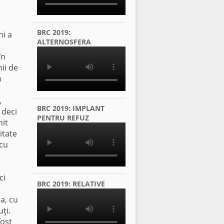
BRC 2019:
ni a
ALTERNOSFERA
în
mii de
n
,
BRC 2019: IMPLANT
 deci
PENTRU REFUZ
nit
itate
 cu
ci
BRC 2019: RELATIVE
ia, cu
ţi.
fost