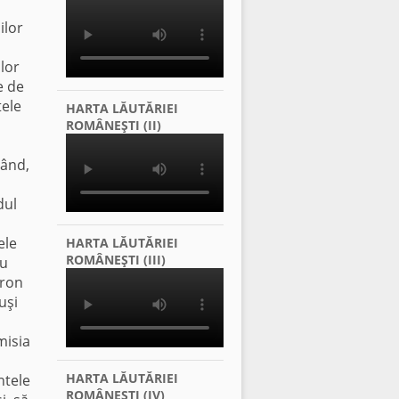
ilor
ilor
e de
tele
HARTA LĂUTĂRIEI
ROMÂNEŞTI (II)
când,
dul
ele
HARTA LĂUTĂRIEI
ROMÂNEŞTI (III)
cu
gron
uşi
misia
HARTA LĂUTĂRIEI
ntele
ROMÂNEŞTI (IV)