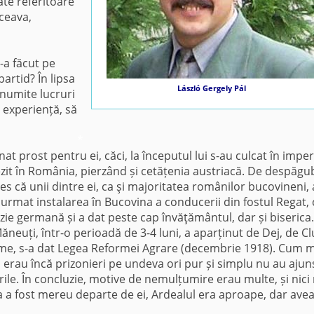
ate referitoare
ceava,
a făcut pe
artid? În lipsa
László Gergely Pál
numite lucruri
i experiență, să
*
 prost pentru ei, căci, la începutul lui s-au culcat în imper
rezit în România, pierzând și cetățenia austriacă. De despăgub
es că unii dintre ei, ca şi majoritatea românilor bucovineni,
urmat instalarea în Bucovina a conducerii din fostul Regat,
izie germană și a dat peste cap învăţământul, dar și biserica
euți, într-o perioadă de 3-4 luni, a aparținut de Dej, de Clu
eme, s-a dat Legea Reformei Agrare (decembrie 1918). Cum m
, erau încă prizonieri pe undeva ori pur și simplu nu au ajun
ile. În concluzie, motive de nemulțumire erau multe, și nici
a a fost mereu departe de ei, Ardealul era aproape, dar ave