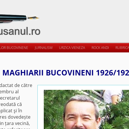
ILOR BUCOVINENE
JURNALISM
URZICA VIENEZA
ROCK ANDI
RUBRICA
E MAGHIARII BUCOVINENI 1926/19
dactat de către
membru al
secretarul
vreodată că
licat şi în
eres dovedește
din țara vecină,