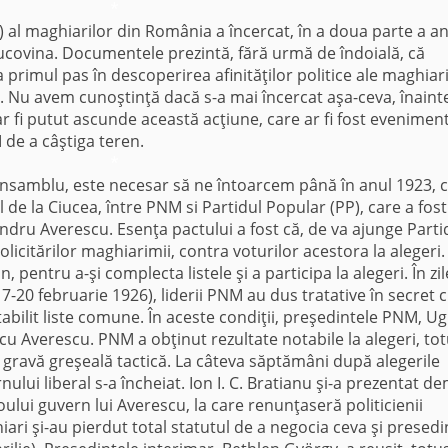
*
l maghiarilor din România a încercat, în a doua parte a an
 Bucovina. Documentele prezintă, fără urmă de îndoială, că
 primul pas în descoperirea afinităţilor politice ale maghiar
ic. Nu avem cunoştinţă dacă s-a mai încercat aşa-ceva, înaint
ar fi putut ascunde această acţiune, care ar fi fost evenimen
 de a câştiga teren.
*
samblu, este necesar să ne întoarcem până în anul 1923, 
 de la Ciucea, între PNM si Partidul Popular (PP), care a fost
ndru Averescu. Esenţa pactului a fost că, de va ajunge Parti
licitărilor maghiarimii, contra voturilor acestora la alegeri.
pentru a-şi complecta listele şi a participa la alegeri. În zil
7-20 februarie 1926), liderii PNM au dus tratative în secret 
tabilit liste comune. În aceste condiţii, preşedintele PNM, U
cu Averescu. PNM a obţinut rezultate notabile la alegeri, tot
o gravă greşeală tactică. La câteva săptămâni după alegerile
ului liberal s-a încheiat. Ion I. C. Bratianu şi-a prezentat de
noului guvern lui Averescu, la care renunţaseră politicienii
iari şi-au pierdut total statutul de a negocia ceva şi presedi