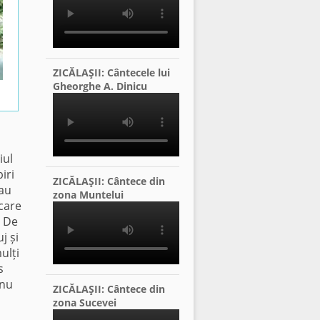
ZICĂLAŞII: Cântecele lui
Gheorghe A. Dinicu
iul
iri
ZICĂLAŞII: Cântece din
 au
zona Muntelui
 care
. De
j și
ulți
s
 nu
ZICĂLAŞII: Cântece din
a
zona Sucevei