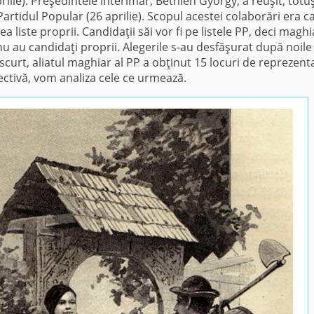
ilie). Preşedintele interimar, Bethlen György, a reuşit, totuş
rtidul Popular (26 aprilie). Scopul acestei colaborări era ca
 liste proprii. Candidaţii săi vor fi pe listele PP, deci maghia
nu au candidaţi proprii. Alegerile s-au desfăşurat după noile 
 scurt, aliatul maghiar al PP a obţinut 15 locuri de reprezent
ectivă, vom analiza cele ce urmează.