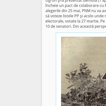
Ugron şi-a prezentat demisia (1 apr
încheie un pact de colaborare cu Pa
alegerile din 25 mai, PNM nu va avea
să voteze listele PP şi acolo unde 
electorale, votate la 27 martie. Pe
10 de senatori. Din această persp