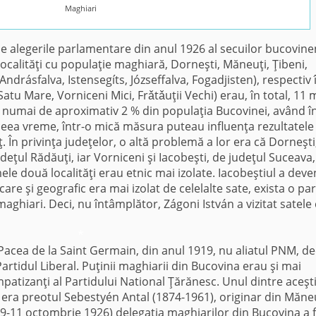
Maghiari
 alegerile parlamentare din anul 1926 al secuilor bucovine
i localităţi cu populaţie maghiară, Dorneşti, Măneuţi, Ţibeni,
Andrásfalva, Istensegíts, Józseffalva, Fogadjisten), respectiv 
(Satu Mare, Vorniceni Mici, Frǎtǎuţii Vechi) erau, în total, 11 
a numai de aproximativ 2 % din populaţia Bucovinei, având î
aceea vreme, într-o mică măsura puteau influenţa rezultatele
ţ. În privinţa judeţelor, o altă problemă a lor era că Dorneşti
eţul Rădăuţi, iar Vorniceni şi Iacobeşti, de judeţul Suceava,
mele două localităţi erau etnic mai izolate. Iacobeştiul a deve
are şi geografic era mai izolat de celelalte sate, exista o par
aghiari. Deci, nu întâmplător, Zágoni István a vizitat satele
*
cea de la Saint Germain, din anul 1919, nu aliatul PNM, de
Partidul Liberal. Puţinii maghiarii din Bucovina erau şi mai
simpatizanţi al Partidului National Ţărănesc. Unul dintre aceşt
era preotul Sebestyén Antal (1874-1961), originar din Măneu
(9-11 octombrie 1926) delegaţia maghiarilor din Bucovina a 