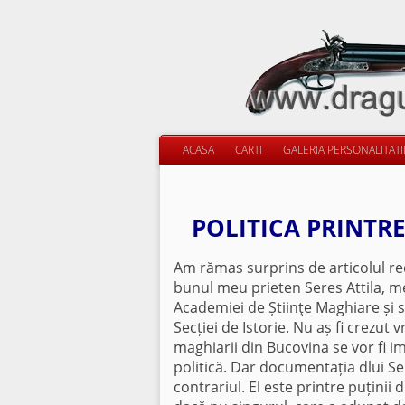
ACASA
CARTI
GALERIA PERSONALITAT
POLITICA PRINTR
Am rămas surprins de articolul re
bunul meu prieten Seres Attila, 
Academiei de Știinţe Maghiare și 
Secției de Istorie. Nu aș fi crezut 
maghiarii din Bucovina se vor fi imp
politică. Dar documentația dlui S
contrariul. El este printre puținii 