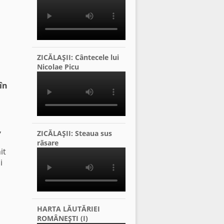
ZICĂLAŞII: Cântecele lui
Nicolae Picu
în
,
ZICĂLAŞII: Steaua sus
răsare
it
i
HARTA LĂUTĂRIEI
ROMÂNEŞTI (I)