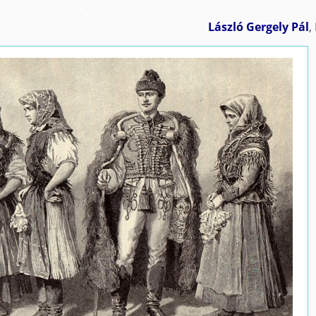
*
László Gergely Pál
,