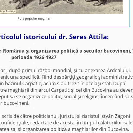
Port popular maghiar
ticolul istoricului dr. Seres Attila:
*
 România şi organizarea politică a secuilor bucovineni, 
perioada 1926-1927
*
i, după primul război mondial, şi cu anexarea Ardealului,
enit una specifică. Fiind despărţiţi geografic şi administrativ
n bazinul Carpatic, acum s-au trezit în acelaşi stat. După
tre maghiarii din arcul Carpatic şi cei din Bucovina au deven
ut să se organizeze politic, social şi religios, încercând să-ş
or bucovineni.
*
s de către politicianul, juristul şi ziaristul István Zágoni
onfidenţiale, redactate de acesta, în timpul călătoriilor sale
tatea sa, şi organizarea politică a maghiarilor din Bucovina.