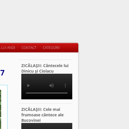
 LUI ANDI
CONTACT
CATEGORII
ZICĂLAŞII: Cântecele lui
27
Dinicu şi Ciolacu
ZICĂLAŞII: Cele mai
frumoase cântece ale
Bucovinei