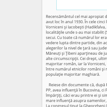
Recensământul cel mai apropiat de
avut loc în anul 1930. În cele cinc
Vorniceni şi Iacobeşti (Hadikfalva, 
localităţile unde s-au mai stabilit 
secui. Cu toate că numărul lor er
vedere lupta dintre partide, din 
alegerilor la nivel de ţară sau jude
Măneuţi şi Ţibeni aparţineau de jud
alte circumscripţii. Cei drept, ulti
majoritar român, iar la Vorniceni, c
între numărul etnicilor români şi m
populaţie majoritar maghiară.
Reiese din documente că, după Pa
PP, avea influenţă în Bucovina, ci 
împărţiţi, căci erau printre ei şi 
mare influenţă asupra oamenilor, 
La congresul ţinut la Gheorgheni 