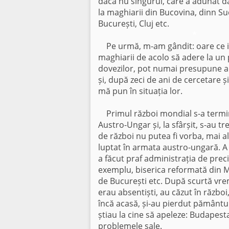
dacă nu singurul, care a adunat d
la maghiarii din Bucovina, dinn Su
București, Cluj etc.
*
Pe urmă, m-am gândit: oare ce i-
maghiarii de acolo să adere la un p
dovezilor, pot numai presupune a
și, după zeci de ani de cercetare ș
mă pun în situația lor.
Primul război mondial s-a terminat
Austro-Ungar și, la sfârșit, s-au t
de război nu putea fi vorba, mai al
luptat în armata austro-ungară. A 
a făcut praf administrația de prec
exemplu, biserica reformată din Măn
de București etc. După scurtă vr
erau absentiști, au căzut în război
încă acasă, și-au pierdut pământur
știau la cine să apeleze: Budapest
problemele sale.