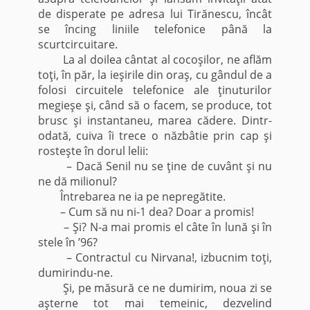
de disperate pe adresa lui Tirănescu, încât
se încing liniile telefonice până la
scurtcircuitare.
La al doilea cântat al cocoşilor, ne aflăm
toţi, în păr, la ieşirile din oraş, cu gândul de a
folosi circuitele telefonice ale ţinuturilor
megieşe şi, când să o facem, se produce, tot
brusc şi instantaneu, marea cădere. Dintr-
odată, cuiva îi trece o năzbâtie prin cap şi
rosteşte în dorul lelii:
– Dacă Senil nu se ţine de cuvânt şi nu
ne dă milionul?
Întrebarea ne ia pe nepregătite.
– Cum să nu ni-1 dea? Doar a promis!
– Şi? N-a mai promis el câte în lună şi în
stele în ’96?
– Contractul cu Nirvana!, izbucnim toţi,
dumirindu-ne.
Şi, pe măsură ce ne dumirim, noua zi se
aşterne tot mai temeinic, dezvelind