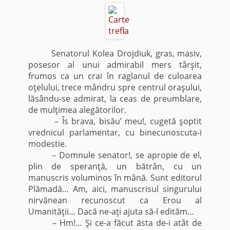
Senatorul Kolea Drojdiuk, gras, masiv,
posesor al unui admirabil mers târşit,
frumos ca un crai în raglanul de culoarea
oţelului, trece mândru spre centrul oraşului,
lăsându-se admirat, la ceas de preumblare,
de mulţimea alegătorilor.
– Îs brava, bisău’ meu!, cugetă şoptit
vrednicul parlamentar, cu binecunoscuta-i
modestie.
– Domnule senator!, se apropie de el,
plin de speranţă, un bătrân, cu un
manuscris voluminos în mână. Sunt editorul
Plămadă… Am, aici, manuscrisul singurului
nirvănean recunoscut ca Erou al
Umanităţii… Dacă ne-aţi ajuta să-l edităm…
– Hm!… Şi ce-a făcut ăsta de-i atât de