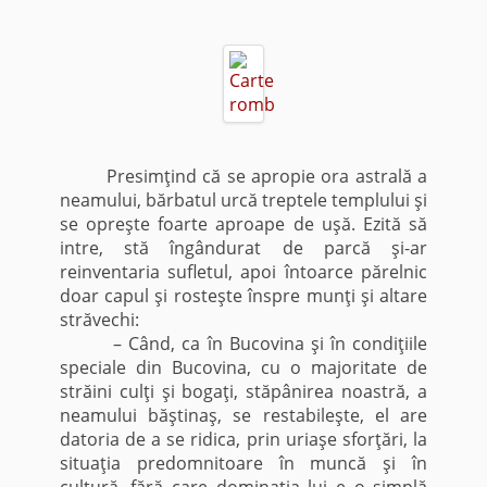
Presimţind că se apropie ora astrală a
neamului, bărbatul urcă treptele templului şi
se opreşte foarte aproape de uşă. Ezită să
intre, stă îngândurat de parcă şi-ar
reinventaria sufletul, apoi întoarce părelnic
doar capul şi rosteşte înspre munţi şi altare
străvechi:
– Când, ca în Bucovina şi în condiţiile
speciale din Bucovina, cu o majoritate de
străini culţi şi bogaţi, stăpânirea noastră, a
neamului băştinaş, se restabileşte, el are
datoria de a se ridica, prin uriaşe sforţări, la
situaţia predomnitoare în muncă şi în
cultură, fără care dominaţia lui e o simplă