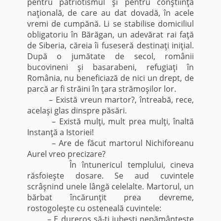
pentru patriotismul şi pentru conştiinţa
naţională, de care au dat dovadă, în acele
vremi de cumpănă. Li se stabilise domiciliul
obligatoriu în Bărăgan, un adevărat rai faţă
de Siberia, căreia îi fuseseră destinaţi iniţial.
După o jumătate de secol, românii
bucovineni şi basarabeni, refugiaţi în
România, nu beneficiază de nici un drept, de
parcă ar fi străini în ţara strămoşilor lor.
– Există vreun martor?, întreabă, rece,
acelaşi glas dinspre păsări.
– Există mulţi, mult prea mulţi, înaltă
Instanţă a Istoriei!
– Are de făcut martorul Nichiforeanu
Aurel vreo precizare?
În întunericul templului, cineva
răsfoieşte dosare. Se aud cuvintele
scrâşnind unele lângă celelalte. Martorul, un
bărbat încărunţit prea devreme,
rostogoleşte cu osteneală cuvintele:
– E dureros să-ţi iubeşti nepământeşte