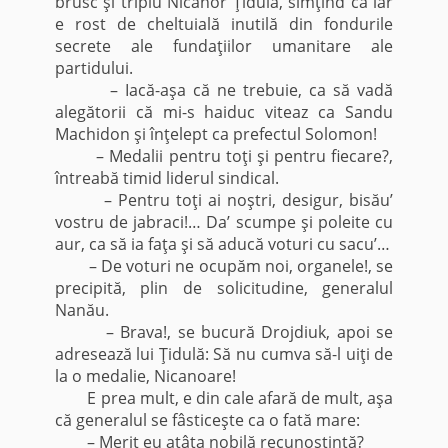
brusc şi triplu Nicanor Ţidulă, simţind că iar
e rost de cheltuială inutilă din fondurile
secrete ale fundaţiilor umanitare ale
partidului.
– Iacă-aşa că ne trebuie, ca să vadă
alegătorii că mi-s haiduc viteaz ca Sandu
Machidon şi înţelept ca prefectul Solomon!
– Medalii pentru toţi şi pentru fiecare?,
întreabă timid liderul sindical.
– Pentru toţi ai noştri, desigur, bisău’
vostru de jabraci!… Da’ scumpe şi poleite cu
aur, ca să ia faţa şi să aducă voturi cu sacu’…
– De voturi ne ocupăm noi, organele!, se
precipită, plin de solicitudine, generalul
Nanău.
– Brava!, se bucură Drojdiuk, apoi se
adresează lui Ţidulă: Să nu cumva să-l uiţi de
la o medalie, Nicanoare!
E prea mult, e din cale afară de mult, aşa
că generalul se fâsticeşte ca o fată mare:
– Merit eu atâta nobilă recunoştinţă?