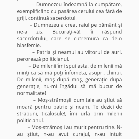
– Dumnezeu îndeamnă la cumpătare,
exemplificând cu pasărea cerului cea fără de
griji, continuă sacerdotul.
– Dumnezeu a creat raiul pe pământ şi
ne-a zis: Bucuraţi-vă!, îi răspund
sacerdotului, care se cutremură ca de-o
blasfemie.
– Patria şi neamul au viitorul de aur!,
perorează politicianul.
– De milenii îmi spui asta, de milenii mă
minţi ca să mă poţi înfometa, asupri, chinui.
De milenii, moş după moş, generaţie după
generaţie, nu-mi îngădui să mă bucur de
normalitate!
– Moş-strămoşii dumitale au ştiut să
moară pentru patrie şi neam. Te dezici de
străbuni, ticălosule!, îmi urlă prin milenii
politicianul.
– Moş-strămoşii au murit pentru tine. N-
au ştiut, n-au avut curajul, n-au intuit