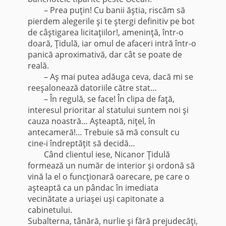
– Prea puţin! Cu banii ăştia, riscăm să
pierdem alegerile şi te ştergi definitiv pe bot
de câştigarea licitaţiilor!, ameninţă, într-o
doară, Ţidulă, iar omul de afaceri intră într-o
panică aproximativă, dar cât se poate de
reală.
– Aş mai putea adăuga ceva, dacă mi se
reeşalonează datoriile către stat…
– În regulă, se face! În clipa de faţă,
interesul prioritar al statului suntem noi şi
cauza noastră… Aşteaptă, niţel, în
antecameră!… Trebuie să mă consult cu
cine-i îndreptăţit să decidă…
Când clientul iese, Nicanor Ţidulă
formează un număr de interior şi ordonă să
vină la el o funcţionară oarecare, pe care o
aşteaptă ca un pândac în imediata
vecinătate a uriaşei uşi capitonate a
cabinetului.
Subalterna, tânără, nurlie şi fără prejudecăţi,