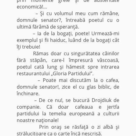
economică!…
– Şi cu volumul meu cum rămâne,
domnule senator?, întreabă poetul cu o
ultimă fărâmă de speranţă.
– Ia de la bogaţi, poete! Urmează-mi
exemplul şi fii haiduc, luând de la bogaţi cât
îţi trebuie!
Rămas doar cu singurătatea câinilor
fără stăpân, care-l împresură vâscoasă,
poetul cată lung şi hămesit spre intrarea
restaurantului „Gloria Partidului”.
– Poate mai discutăm la o cafea,
domnule senator!, zice el cu glas biblic, de
închinare.
– De ce nu!, se bucură Drojdiuk de
companie. Că doar cafeaua e jertfa
partidului la temelia europeană a culturii
noastre naţionale!
Prin oraş se răsfaţă o zi albă şi
strălucitoare ca o carte încă nescrisă.