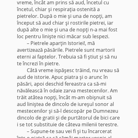
vreme, încât am prins să aud, încetul cu
încetul, chiar şi respiraţia ostenită a
pietrelor. După o mie şi una de nopţi, am
început să aud chiar şi rostirile pietrei, iar
după alte o mie şi una de nopţi n-a mai fost
loc pentru linişte nici măcar sub lespezi.
– Pietrele aparţin Istoriei!, mă
avertizează păsările. Pietrele sunt martorii
eterni ai faptelor. Trebuia să fi ştiut şi să nu
te încrezi în pietre.
Câtă vreme ispăşesc trăind, nu vreau să
aud de istorie. Apuc piatra şi o arunc în
păsări, apoi deschid fereastra ca să-mi
năvălească în odaie zarva mestecenilor. Am
trăit atâtea nopţi, încât m-am obişnuit să
aud liniştea de dincolo de iureşul sonor al
mestecenilor şi să-l descopăr pe Dumnezeu
dincolo de gratii şi de purtătorul de bici care
i se tot substituie de câteva milenii terestre.
– Supune-te sau vei fi şi tu încarcerat
într-o piatră ca să rămâi martor veşnic al