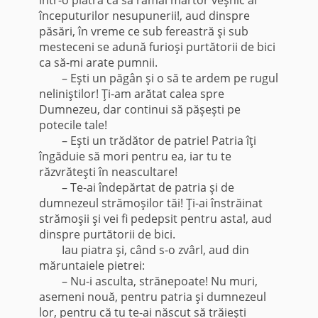
începuturilor nesupunerii!, aud dinspre
păsări, în vreme ce sub fereastră şi sub
mesteceni se adună furioşi purtătorii de bici
ca să-mi arate pumnii.
– Eşti un păgân şi o să te ardem pe rugul
neliniştilor! Ţi-am arătat calea spre
Dumnezeu, dar continui să păşeşti pe
potecile tale!
– Eşti un trădător de patrie! Patria îţi
îngăduie să mori pentru ea, iar tu te
răzvrăteşti în neascultare!
– Te-ai îndepărtat de patria şi de
dumnezeul strămoşilor tăi! Ţi-ai înstrăinat
strămoşii şi vei fi pedepsit pentru asta!, aud
dinspre purtătorii de bici.
Iau piatra şi, când s-o zvârl, aud din
măruntaiele pietrei:
– Nu-i asculta, strănepoate! Nu muri,
asemeni nouă, pentru patria şi dumnezeul
lor, pentru că tu te-ai născut să trăieşti