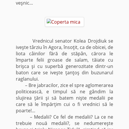
veşnic…
Vrednicul senator Kolea Drojdiuk se
iveşte târziu în Agora, însoţit, ca de obicei, de
liota câinilor fără de stăpân, cărora le
împarte felii groase de salam, tăiate cu
brişca şi cu superbă generozitate dintr-un
baton care se iveşte ţanţoş din buzunarul
raglanului.
– Bre jabracilor, zice el spre aglomerarea
politicească, e timpul să ne gândim la
slujirea ţării şi să batem nişte medalii pe
care să le împărţim cui o fi vrednici să le
poarte!…
– Medalii? Ce fel de medalii? La ce ne
trebuie nouă medalii?, se nedumereşte