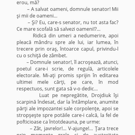
erou, mă?
– A salvat oameni, domnule senator! Mii
şi mii de oameni…
– Şi? Eu, care-s senator, nu tot asta fac?
Ce mare scofală să salvezi oameni!?…
Ridică din umeri a nedumerire, apoi
pleacă mândru spre ale lui, iar lumea, în
trecere prin oraş, întoarce capul, privindu-l
cu o schiţă de zâmbet.
– Domnule senator!, îl acroşează, atunci,
poetul care-i scrie, de regulă, articolele
electorale. Mi-aţi promis sprijin în editarea
ultimei mele cărţi, pe care, în mod
respectuos, sunt gata să v-o dedic…
Luat pe nepregătite, Drojdiuk îşi
scarpină îndesat, dar la întâmplare, anumite
părţi ale impozantei sale corpolenţe, apoi se
stropşeşte spre potăile care-i calcă, la fel de
pofticioase ca întotdeauna, pe urme:
– Zât, javrelor!… V-ajunge!… Ţara trece
prin momente grele şi de austeritate