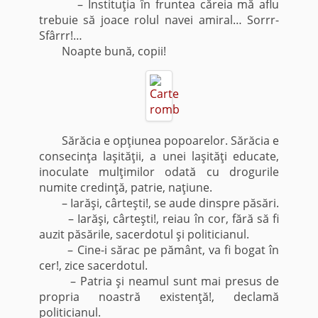
– Instituţia în fruntea căreia mă aflu
trebuie să joace rolul navei amiral… Sorrr-
Sfârrr!…
Noapte bună, copii!
Sărăcia e opţiunea popoarelor. Sărăcia e
consecinţa laşităţii, a unei laşităţi educate,
inoculate mulţimilor odată cu drogurile
numite credinţă, patrie, naţiune.
– Iarăşi, cârteşti!, se aude dinspre păsări.
– Iarăşi, cârteşti!, reiau în cor, fără să fi
auzit păsările, sacerdotul şi politicianul.
– Cine-i sărac pe pământ, va fi bogat în
cer!, zice sacerdotul.
– Patria şi neamul sunt mai presus de
propria noastră existenţă!, declamă
politicianul.