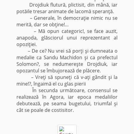
Drojdiuk flutură, plictisit, din mână, iar
potăile tresar animate de lacomă speranţă.
– Generale, în democraţie nimic nu se
merită, dar se obţine!…
– Mă opun categoric!, se face auzit,
anapoda, glăsciorul unui reprezentant al
opoziţiei.
– De ce? Nu vrei să porţi şi dumneata o
medalie ca Sandu Machidon şi ca prefectul
Solomon?, se nedumereşte Drojdiuk, iar
opozantul se îmbujorează de plăcere.
– Vreţi să spuneţi că v-aţi gândit şi la
mine!?, îngaimă el cu glas pierii
În secunda următoare, consensul se
realizează în Agora, iar epoca medaliilor
debutează, pe seama bugetului, triumfal şi
cât se poale de costisitor.