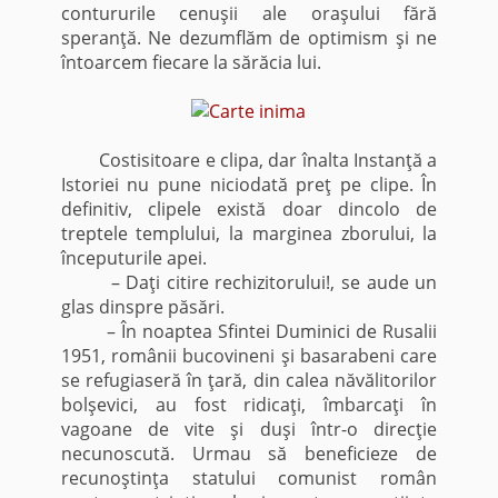
contururile cenuşii ale oraşului fără
speranţă. Ne dezumflăm de optimism şi ne
întoarcem fiecare la sărăcia lui.
Costisitoare e clipa, dar înalta Instanţă a
Istoriei nu pune niciodată preţ pe clipe. În
definitiv, clipele există doar dincolo de
treptele templului, la marginea zborului, la
începuturile apei.
– Daţi citire rechizitorului!, se aude un
glas dinspre păsări.
– În noaptea Sfintei Duminici de Rusalii
1951, românii bucovineni şi basarabeni care
se refugiaseră în ţară, din calea năvălitorilor
bolşevici, au fost ridicaţi, îmbarcaţi în
vagoane de vite şi duşi într-o direcţie
necunoscută. Urmau să beneficieze de
recunoştinţa statului comunist român