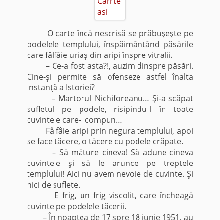
O carte încă nescrisă se prăbuşeşte pe
podelele templului, înspăimântând păsările
care fâlfâie uriaş din aripi înspre vitralii.
– Ce-a fost asta?!, auzim dinspre păsări.
Cine-şi permite să ofenseze astfel înalta
Instanţă a Istoriei?
– Martorul Nichiforeanu… Şi-a scăpat
sufletul pe podele, risipindu-l în toate
cuvintele care-l compun…
Fâlfâie aripi prin negura templului, apoi
se face tăcere, o tăcere cu podele crăpate.
– Să măture cineva! Să adune cineva
cuvintele şi să le arunce pe treptele
templului! Aici nu avem nevoie de cuvinte. Şi
nici de suflete.
E frig, un frig viscolit, care încheagă
cuvinte pe podelele tăcerii.
– În noaptea de 17 spre 18 iunie 1951, au