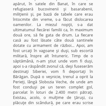
apărut, în satele din Banat, în care se
refugiaseră bucovinenii şi basarabenii,
miliţienii şi, pe bază de tabele care erau
întocmite din vreme, s-a făcut dislocarea
oamenilor. La miezul nopţii, s-a dat
ultimatumul fiecărei familii ca, în maximum
două ore, să fie gata de drum. La fiecare
casă au fost lăsate câte două santinele
dotate cu armament de război… Apoi, am
fost urcaţi în vagoane şi duşi, sub escortă
militară, înspre alt întuneric. Timp de o
săptămână, n-am ştiut unde vom fi duşi,
apoi s-a răspândit zvonul că, deşi fuseserăm
destinaţi Siberiei, vom fi deportaţi în
Bărăgan. După o veşnicie, trenul a oprit la
Perieţi, lângă Slobozia Veche, de unde am
fost conduşi pe un teren complet gol,
parcelat în loturi de 2.400 metri pătraţi.
Existau, acolo, o mulţime de ţăruşi, cu
plăcuţe din scândură, pe care erau scrise