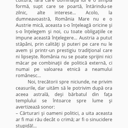
formă, supt care se poartă, întărindu-se
zilnic, alte interese… Acolo, la
dumneavoastră, România Mare nu e o
Austrie mică, aceasta s-o înţeleagă oricine şi
s-o înţelegem şi noi, cu toate obligaţiile ce
impune această înţelegere… Austria a putut
stăpâni, prin calităţi şi puteri pe care nu le
avem şi printr-un prestigiu tradiţional care
ni lipseşte. România nu se poate sprijini nici
măcar pe combinaţii de politică externă, ci
numai pe valoarea etnică a neamului
românesc…
Noi, trecătorii spre niciunde, ne privim
ceasurile, dar uităm să le potrivim după ora
aceea astrală, deşi bărbatul din faţa
templului se întoarce spre lume şi
avertizează sonor:
– Cărturari şi oameni politici, a uita aceasta
ar fi mai rău decât o crimă; ar fi o sinucidere
stupidă!…