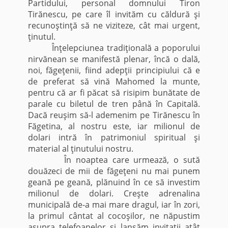
Partidului, personal domnului Tiron
Tirănescu, pe care îl invităm cu căldură şi
recunoştinţă să ne viziteze, cât mai urgent,
ţinutul.
Înţelepciunea tradiţională a poporului
nirvănean se manifestă plenar, încă o dală,
noi, făgeţenii, fiind adepţii principiului că e
de preferat să vină Mahomed la munte,
pentru că ar fi păcat să risipim bunătate de
parale cu biletul de tren până în Capitală.
Dacă reuşim să-l ademenim pe Tirănescu în
Făgetina, al nostru este, iar milionul de
dolari intră în patrimoniul spiritual şi
material al ţinutului nostru.
În noaptea care urmează, o sută
douăzeci de mii de făgeţeni nu mai punem
geană pe geană, plănuind în ce să investim
milionul de dolari. Creşte adrenalina
municipală de-a mai mare dragul, iar în zori,
la primul cântat al cocoşilor, ne năpustim
asupra telefoanelor şi lansăm invitaţii atât