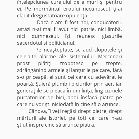
înţelepciunea curajului de a muri şi pentru
ei. Pe mormântul eroului necunoscut ţi-ai
clădit dezgustătoare opulenţă…
– Dacă n-am fi fost noi, conducătorii,
astăzi n-ai mai fi avut nici patrie, nici limbă,
nici dumnezeu!, îşi reunesc glasurile
sacerdotul şi politicianul.
Pe neaşteptate, se aud clopotele şi
celelalte alarme ale sistemului. Mercenari
prost plătiţi tropotesc pe trepte,
zdrăngănind armele şi lanţurile pe care, fără
s-o priceapă, ei sunt cei care cu adevărat le
poartă. Şuieră plumbii biciurilor prin aer, iar
generaţiile se pleacă în umilinţă, ling cizmele
purtătorilor de bici, apoi înşfacă piatra pe
care nu vor şti niciodată în cine să o arunce.
Cândva, îi veţi regăsi drept pietre, drept
mărturii ale Istoriei, pe toţi cei care n-au
ştiut înspre cine să arunce piatra.