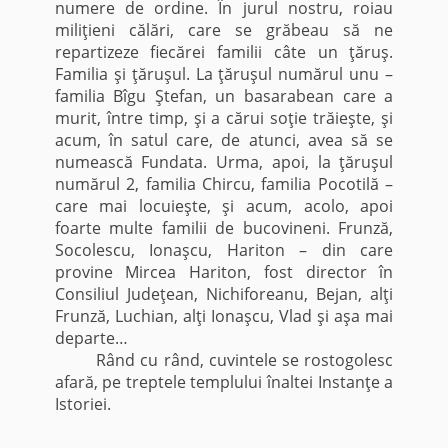
numere de ordine. În jurul nostru, roiau
miliţieni călări, care se grăbeau să ne
repartizeze fiecărei familii câte un ţăruş.
Familia şi ţăruşul. La ţăruşul numărul unu –
familia Bîgu Ştefan, un basarabean care a
murit, între timp, şi a cărui soţie trăieşte, şi
acum, în satul care, de atunci, avea să se
numească Fundata. Urma, apoi, la ţăruşul
numărul 2, familia Chircu, familia Pocotilă –
care mai locuieşte, şi acum, acolo, apoi
foarte multe familii de bucovineni. Frunză,
Socolescu, Ionaşcu, Hariton – din care
provine Mircea Hariton, fost director în
Consiliul Judeţean, Nichiforeanu, Bejan, alţi
Frunză, Luchian, alţi Ionaşcu, Vlad şi aşa mai
departe…
Rând cu rând, cuvintele se rostogolesc
afară, pe treptele templului înaltei Instanţe a
Istoriei.