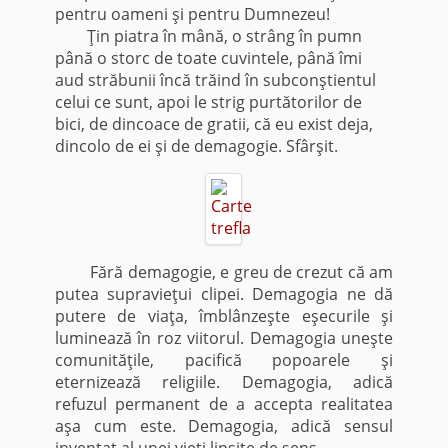
pentru oameni şi pentru Dumnezeu!
Ţin piatra în mână, o strâng în pumn
până o storc de toate cuvintele, până îmi
aud străbunii încă trăind în subconştientul
celui ce sunt, apoi le strig purtătorilor de
bici, de dincoace de gratii, că eu exist deja,
dincolo de ei şi de demagogie. Sfârşit.
Fără demagogie, e greu de crezut că am
putea supravieţui clipei. Demagogia ne dă
putere de viaţa, îmblânzeşte eşecurile şi
luminează în roz viitorul. Demagogia uneşte
comunităţile, pacifică popoarele şi
eternizează religiile. Demagogia, adică
refuzul permanent de a accepta realitatea
aşa cum este. Demagogia, adică sensul
inventat al unei vieţi lipsite de sens.