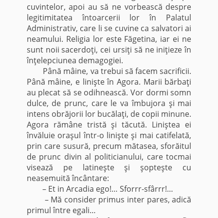
cuvintelor, apoi au să ne vorbească despre
legitimitatea întoarcerii lor în Palatul
Administrativ, care li se cuvine ca salvatori ai
neamului. Religia lor este Făgetina, iar ei ne
sunt noii sacerdoţi, cei ursiţi să ne iniţieze în
înţelepciunea demagogiei.
Până mâine, va trebui să facem sacrificii.
Până mâine, e linişte în Agora. Marii bărbaţi
au plecat să se odihnească. Vor dormi somn
dulce, de prunc, care le va îmbujora şi mai
intens obrăjorii lor bucălaţi, de copii minune.
Agora rămâne tristă şi tăcută. Liniştea ei
învăluie oraşul într-o linişte şi mai catifelată,
prin care susură, precum mătasea, sforăitul
de prunc divin al politicianului, care tocmai
visează pe latineşte şi şopteşte cu
neasemuită încântare:
– Et in Arcadia ego!… Sforrr-sfârrr!…
– Mă consider primus inter pares, adică
primul între egali…