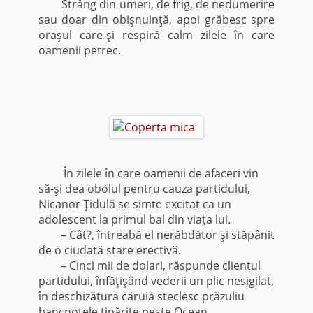
Strâng din umeri, de frig, de nedumerire
sau doar din obişnuinţă, apoi grăbesc spre
oraşul care-şi respiră calm zilele în care
oamenii petrec.
În zilele în care oamenii de afaceri vin
să-şi dea obolul pentru cauza partidului,
Nicanor Ţidulă se simte excitat ca un
adolescent la primul bal din viaţa lui.
– Cât?, întreabă el nerăbdător şi stăpânit
de o ciudată stare erectivă.
– Cinci mii de dolari, răspunde clientul
partidului, înfăţişând vederii un plic nesigilat,
în deschizătura căruia steclesc prăzuliu
bancnotele tipărite peste Ocean.