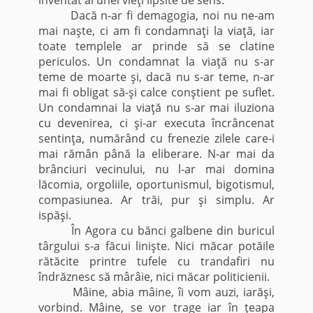
Dacă n-ar fi demagogia, noi nu ne-am
mai naşte, ci am fi condamnaţi la viaţă, iar
toate templele ar prinde să se clatine
periculos. Un condamnat la viaţă nu s-ar
teme de moarte şi, dacă nu s-ar teme, n-ar
mai fi obligat să-şi calce conştient pe suflet.
Un condamnai la viaţă nu s-ar mai iluziona
cu devenirea, ci şi-ar executa încrâncenat
sentinţa, numărând cu frenezie zilele care-i
mai rămân până la eliberare. N-ar mai da
brânciuri vecinului, nu l-ar mai domina
lăcomia, orgoliile, oportunismul, bigotismul,
compasiunea. Ar trăi, pur şi simplu. Ar
ispăşi.
În Agora cu bănci galbene din buricul
târgului s-a făcui linişte. Nici măcar potăile
rătăcite printre tufele cu trandafiri nu
îndrăznesc să mârâie, nici măcar politicienii.
Mâine, abia mâine, îi vom auzi, iarăşi,
vorbind. Mâine, se vor trage iar în ţeapa