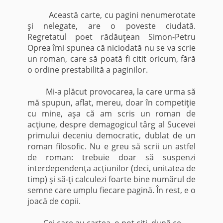
Această carte, cu pagini nenumerotate
şi nelegate, are o poveste ciudată.
Regretatul poet rădăuţean Simon-Petru
Oprea îmi spunea că niciodată nu se va scrie
un roman, care să poată fi citit oricum, fără
o ordine prestabilită a paginilor.
Mi-a plăcut provocarea, la care urma să
mă spupun, aflat, mereu, doar în competiţie
cu mine, aşa că am scris un roman de
acţiune, despre demagogicul târg al Sucevei
primului deceniu democratic, dublat de un
roman filosofic. Nu e greu să scrii un astfel
de roman: trebuie doar să suspenzi
interdependenţa acţiunilor (deci, unitatea de
timp) şi să-ţi calculezi foarte bine numărul de
semne care umplu fiecare pagină. În rest, e o
joacă de copii.
Cei care au cartea, o pot citi, după ce