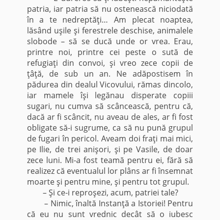
patria, iar patria să nu ostenească niciodată
în a te nedreptăţi… Am plecat noaptea,
lăsând uşile şi ferestrele deschise, animalele
slobode – să se ducă unde or vrea. Erau,
printre noi, printre cei peste o sută de
refugiaţi din convoi, şi vreo zece copii de
ţâţă, de sub un an. Ne adăpostisem în
pădurea din dealul Vicovului, rămas dincolo,
iar mamele îşi legănau disperate copiii
sugari, nu cumva să scâncească, pentru că,
dacă ar fi scâncit, nu aveau de ales, ar fi fost
obligate să-i sugrume, ca să nu pună grupul
de fugari în pericol. Aveam doi fraţi mai mici,
pe Ilie, de trei anişori, şi pe Vasile, de doar
zece luni. Mi-a fost teamă pentru ei, fără să
realizez că eventualul lor plâns ar fi însemnat
moarte şi pentru mine, şi pentru tot grupul.
– Şi ce-i reproşezi, acum, patriei tale?
– Nimic, înaltă Instanţă a Istoriei! Pentru
că eu nu sunt vrednic decât să o iubesc