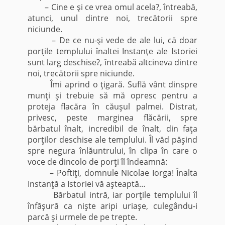
– Cine e şi ce vrea omul acela?, întreabă,
atunci, unul dintre noi, trecătorii spre
niciunde.
– De ce nu-şi vede de ale lui, că doar
porţile templului înaltei Instanţe ale Istoriei
sunt larg deschise?, întreabă altcineva dintre
noi, trecătorii spre niciunde.
Îmi aprind o ţigară. Suflă vânt dinspre
munţi şi trebuie să mă opresc pentru a
proteja flacăra în căuşul palmei. Distrat,
privesc, peste marginea flăcării, spre
bărbatul înalt, incredibil de înalt, din faţa
porţilor deschise ale templului. Îl văd păşind
spre negura înlăuntrului, în clipa în care o
voce de dincolo de porţi îl îndeamnă:
– Poftiţi, domnule Nicolae Iorga! Înalta
Instanţă a Istoriei vă aşteaptă…
Bărbatul intră, iar porţile templului îl
înfăşură ca nişte aripi uriaşe, culegându-i
parcă şi urmele de pe trepte.