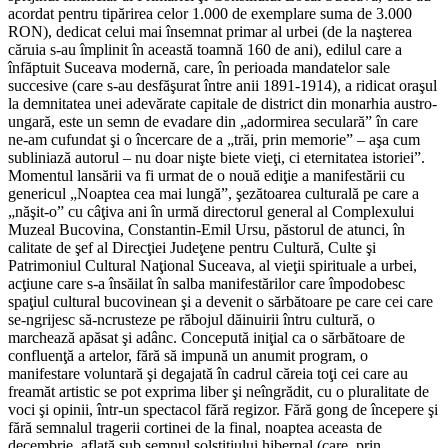
acordat pentru tipărirea celor 1.000 de exemplare suma de 3.000
RON), de­dicat celui mai însemnat primar al urbei (de la naşterea
căruia s-au împlinit în această toamnă 160 de ani), edilul care a
înfăptuit Suceava modernă, care, în perioada man­datelor sale
succesive (care s-au des­făşurat între anii 1891-1914), a ridi­cat oraşul
la demnitatea unei ade­vărate capitale de district din monarhia austro-
ungară, este un semn de evadare din „adormirea seculară” în care
ne-am cufundat şi o încercare de a „trăi, prin memorie” – aşa cum
subliniază autorul – nu doar nişte biete vieţi, ci eternitatea istoriei”.
Momentul lansării va fi urmat de o nouă ediţie a manifestării cu
genericul „Noaptea cea mai lungă”, şezătoarea culturală pe care a
„năşit-o” cu câţiva ani în urmă direc­torul general al Complexului
Muzeal Bucovina, Constantin-Emil Ursu, păstorul de atunci, în
calitate de şef al Direcţiei Judeţene pentru Cultură, Culte şi
Patrimoniul Cultural Naţio­nal Suceava, al vieţii spirituale a urbei,
acţiune care s-a însăilat în salba manifestărilor care împodobesc
spaţiul cultural bucovinean şi a devenit o sărbătoare pe care cei care
se-ngrijesc să-ncrusteze pe răbojul dăinuirii întru cultură, o
marchează apăsat şi adânc. Concepută iniţial ca o sărbătoare de
confluenţă a artelor, fără să impună un anumit program, o
manifestare voluntară şi degajată în cadrul căreia toţi cei care au
freamăt artistic se pot exprima liber şi neîn­grădit, cu o pluralitate de
voci şi opinii, într-un spectacol fără regizor. Fără gong de începere şi
fără sem­nalul tragerii cortinei de la final, noaptea aceasta de
decembrie, aflată sub semnul solstiţiului hibernal (care, prin