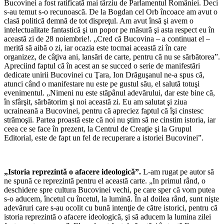
Bucovinei a fost ratificată mai târziu de Parlamentul României. Deci
s-au temut s-o recunoască. De la Bogdan cel Orb încoace am avut o
clasă politică demnă de tot dispreţul. Am avut însă şi avem o
intelectualitate fan­tastică şi un popor pe măsură şi asta respect eu în
această zi de 28 noiembrie!. „Cred că Bucovina – a continuat el –
merită să aibă o zi, iar ocazia este tocmai această zi în care
organizez, de câţiva ani, lansări de carte, pentru că nu se sărbătorea”.
Apreciind faptul că în acest an se succed o serie de manifestări
dedicate unirii Bucovinei cu Ţara, Ion Drăguşanul ne-a spus că,
atunci când o manifestare nu este pe gustul său, el salută totuşi
evenimentul. „Nimeni nu este stăpânul adevărului, dar este bine că,
în sfârşit, sărbătorim şi noi această zi. Eu am salutat şi ziua
ucraineană a Bucovinei, pentru că apreciez faptul că îşi cinstesc
strămoşii. Partea proastă este că noi nu ştim să ne cinstim istoria, iar
ceea ce se face în prezent, la Centrul de Creaţie şi la Grupul
Editorial, este de fapt un fel de recuperare a istoriei Bucovinei”.
„Istoria reprezintă o afacere ideologică”.
L-am rugat pe autor să
ne spună ce reprezintă pentru el această carte. „In primul rând, o
deschidere spre cultura Bucovinei vechi, pe care sper că vom putea
s-o aducem, încetul cu încetul, la lumină. În al doilea rând, sunt nişte
adevăruri care s-au ocolit cu bună intenţie de către istorici, pentru că
istoria reprezintă o afacere ideolo­gică, şi să aducem la lumina zilei