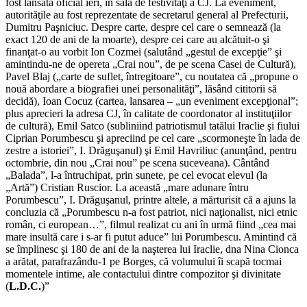
fost lansată oficial ieri, în sala de festivităţi a CJ. La eveniment,
autorităţile au fost reprezentate de secretarul general al Prefecturii,
Dumitru Paşniciuc. Despre carte, despre cel care o semnează (la
exact 120 de ani de la moarte), despre cei care au alcătuit-o şi
finanţat-o au vorbit Ion Cozmei (salutând „gestul de excepţie” şi
amintindu-ne de opereta „Crai nou”, de pe scena Casei de Cultură),
Pavel Blaj („carte de suflet, întregitoare”, cu noutatea că „propune o
nouă abordare a biografiei unei personalităţi”, lăsând cititorii să
decidă), Ioan Cocuz (cartea, lansarea – „un eveniment excep­ţional”;
plus aprecieri la adresa CJ, în calitate de coordonator al instituţiilor
de cultură), Emil Satco (subliniind patriotismul tatălui Iraclie şi fiului
Ciprian Porumbescu şi apreciind pe cel care „scormoneşte în lada de
zestre a istoriei”, I. Drăguşanul) şi Emil Havriliuc (anunţând, pentru
octombrie, din nou „Crai nou” pe scena suceveana). Cântând
„Balada”, l-a întruchipat, prin sunete, pe cel evocat elevul (la
„Artă”) Cristian Ruscior. La această „mare adunare întru
Porumbescu”, I. Drăguşanul, printre altele, a mărturisit că a ajuns la
concluzia că „Po­rumbescu n-a fost patriot, nici naţionalist, nici etnic
român, ci european…”, filmul realizat cu ani în urmă fiind „cea mai
mare insultă care i s-ar fi putut aduce” lui Porumbescu. Amintind că
se împlinesc şi 180 de ani de la naşterea lui Iraclie, dna Nina Cionca
a arătat, parafrazându-1 pe Borges, că volumului îi scapă tocmai
momentele intime, ale contactului dintre compozitor şi divinitate
(
L.D.C.
)”