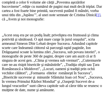
completă a celor 6 volume ale cărţii „Povestea aşezărilor
bucovinene”, ediţie cu numărul de pagini mai mult decât triplat. Dar
cartea a fost foarte bine primită, sucevenii putând fi mândri, vorba
unui titlu din „Jupânu’”, al unei note semnate de Cristina Dinică
[1]
,
că „Avem şi noi monografie:
„Acest oraş era pe un podiş înalt; priveliştea era frumoasă şi clima
potrivită şi sănătoasă. O apă mare curge în jurul oraşului”, scria
armeanul Simeon Dbir Lehati despre Suceava. Adunând capitole
scurte care îndeamnă cititorul să parcurgă rapid paginile, Ion
Drăguşanul scoate la lumina zilei „Suceava, sub povara istoriei”, o
monografie de peste 360 de pagini, despre care am auzit că ar fi
singura de acest gen. „Clima şi vremea sub vremuri”, „Cutremurele
care ne-au risipit bisericile şi mănăstirile”, „Tradiţia obştii sau Ţara
Românească a Moldovei”, „Locuri, oameni şi tradiţii prin ochii
vechilor călători”, „Formarea elitelor româneşti în Suceava”,
„Bisericile sucevene şi minunile Sfântului Ioan cel Nou”, „Suceava,
în vremea Primului Război Mondial” şi „Oaspeţii Sucevei de-a
lungul veacurilor” sunt câteva capitole sub al căror titlu se reunesc o
mulţime de date, nume şi amănunte.