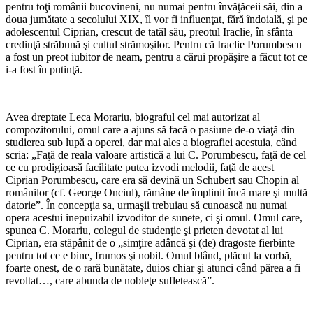
pentru toţi românii bucovineni, nu numai pentru învăţăceii săi, din a
doua jumătate a secolului XIX, îl vor fi influenţat, fără îndoială, şi pe
adolescentul Ciprian, crescut de tatăl său, preotul Iraclie, în sfânta
credinţă străbună şi cultul strămoşilor. Pentru că Iraclie Porumbescu
a fost un preot iubitor de neam, pentru a cărui propăşire a făcut tot ce
i-a fost în putinţă.
Avea dreptate Leca Morariu, biograful cel mai autorizat al
compozitorului, omul care a ajuns să facă o pasiune de-o viaţă din
studierea sub lupă a operei, dar mai ales a biografiei acestuia, când
scria: „Faţă de reala valoare artis­tică a lui C. Porumbescu, faţă de cel
ce cu prodigioasă facilitate putea izvodi melodii, faţă de acest
Ciprian Porumbescu, care era să devină un Schubert sau Chopin al
românilor (cf. George Onciul), rămâne de împlinit încă mare şi multă
datorie”. În concepţia sa, urmaşii trebuiau să cunoască nu numai
opera acestui inepuizabil izvoditor de sunete, ci şi omul. Omul care,
spunea C. Morariu, colegul de studenţie şi prieten devotat al lui
Ciprian, era stăpânit de o „simţire adâncă şi (de) dragoste fierbinte
pentru tot ce e bine, frumos şi nobil. Omul blând, plăcut la vorbă,
foarte onest, de o rară bunătate, duios chiar şi atunci când părea a fi
revoltat…, care abunda de nobleţe sufletească”.