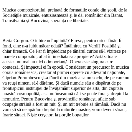
Muzica compozito­rului, preluată de for­maţiile corale din şcoli, de la
Societăţile muzicale, entuziasmează şi le dă, românilor din Ba­nat,
Transilvania şi Bu­covina, speranţa de li­bertate.
Berta Gorgon. O iubire neîmplinită? Firesc, pentru orice tânăr. În
fond, cine n-a iubit măcar odată? Întâlnirea cu Verdi? Posibilă şi
chiar firească. Ce l-ar fi împiedicat pe tânărul cu­rios să-l viziteze pe
marele compozitor, aflat în imediata sa apropiere? Astăzi toate
acestea nu mai au nici o importanţă. Opera este sin­gura care
contează. Şi impactul ei în epocă. Considerat un precursor în muzica
corală ro­mânească, creator al primei operete cu adevărat naţionale,
Ciprian Porumbescu şi-a făurit din muzica sa un soclu, de pe care nu
va reuşi nimeni să-l dărâme. Şi dacă numele său a dispărut de pe
frontispiciul instituţiei de în­văţământ superior de artă, din capitala
noastră cosmopolită, asta nu înseamnă că i se poate fura şi dreptul la
nemurire. Pentru Bucovina şi provinciile româneşti aflate sub
ocupaţie străi­nă a fost un mit. Şi un mit trebuie să rămână. Dacă nu
vom şti să ne apărăm dreptul la miturile noastre, vom deveni săraci,
foarte săraci. Nişte cerşetori la porţile bogaţilor.