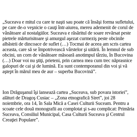
„Suceava e mitul cu care te naşti sau poate că însăşi forma sufletului,
pe care de-o veşnicie o cauţi într-aiurea, mereu ademenit de corul de
vânătoare al nostalgiilor. Suceava e răsăritul de soare revărsat peste
pietrele mărturisitoare şi amurgul aşezat curmeziş peste obcinile
albăstrii de dincoace de suflet (…) Tocmai de aceea am scris cartea
aceasta, care să se împotrivească vârstelor şi uitării. În lemnul de sub
obcini, un corn de vânătoare măsoară anotimpul târziu, în Bucovina
(…) Doar voi nu ştiţi, prieteni, prin carnea mea cum trec năprasnice
galopuri de cai şi de lumină. Eu sunt contemporanul din voi şi vă
aştept în mărul meu de aur – superba Bucovină”.
Ion Drăguşanul îşi lansează cartea „Suceava, sub povara istoriei”,
alături de Dragoş Cusiac – „Zona etnografică Siret”, joi 28
noiembrie, ora 14, în Sala Mică a Casei Culturii Suceam. Pentru a
scoate cele două monografii au complotat şi s-au complicat: Primăria
Suceava, Consiliul Municipal, Casa Culturii Suceava şi Centrul
Creaţiei Populare”.