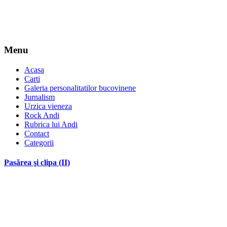
Menu
Acasa
Carti
Galeria personalitatilor bucovinene
Jurnalism
Urzica vieneza
Rock Andi
Rubrica lui Andi
Contact
Categorii
Pasărea şi clipa (II)