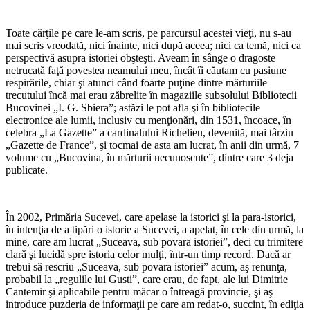
Toate cărţile pe care le-am scris, pe parcursul acestei vieţi, nu s-au
mai scris vreodată, nici înainte, nici după aceea; nici ca temă, nici ca
perspectivă asupra istoriei obşteşti. Aveam în sânge o dragoste
netrucată faţă povestea neamului meu, încât îi căutam cu pasiune
respirările, chiar şi atunci când foarte puţine dintre mărturiile
trecutului încă mai erau zăbrelite în magaziile subsolului Bibliotecii
Bucovinei „I. G. Sbiera”; astăzi le pot afla şi în bibliotecile
electronice ale lumii, inclusiv cu menţionări, din 1531, încoace, în
celebra „La Gazette” a cardinalului Richelieu, devenită, mai târziu
„Gazette de France”, şi tocmai de asta am lucrat, în anii din urmă, 7
volume cu „Bucovina, în mărturii necunoscute”, dintre care 3 deja
publicate.
În 2002, Primăria Sucevei, care apelase la istorici şi la para-istorici,
în intenţia de a tipări o istorie a Sucevei, a apelat, în cele din urmă, la
mine, care am lucrat „Suceava, sub povara istoriei”, deci cu trimitere
clară şi lucidă spre istoria celor mulţi, într-un timp record. Dacă ar
trebui să rescriu „Suceava, sub povara istoriei” acum, aş renunţa,
probabil la „regulile lui Gusti”, care erau, de fapt, ale lui Dimitrie
Cantemir şi aplicabile pentru măcar o întreagă provincie, şi aş
introduce puzderia de informaţii pe care am redat-o, succint, în ediţia