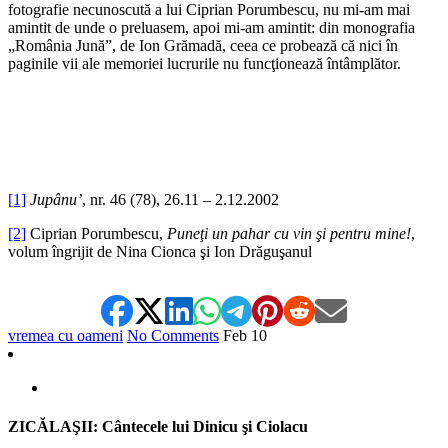
fotografie necunoscută a lui Ciprian Porumbescu, nu mi-am mai
amintit de unde o preluasem, apoi mi-am amintit: din monografia
„România Jună”, de Ion Grămadă, ceea ce probează că nici în
paginile vii ale memoriei lucrurile nu funcţionează întâmplător.
[1]
Jupânu’
, nr. 46 (78), 26.11 – 2.12.2002
[2]
Ciprian Porumbescu,
Puneţi un pahar cu vin şi pentru mine!
,
volum îngrijit de Nina Cionca şi Ion Drăguşanul
vremea cu oameni
No Comments
Feb
10
ZICĂLAŞII: Cântecele lui Dinicu şi Ciolacu