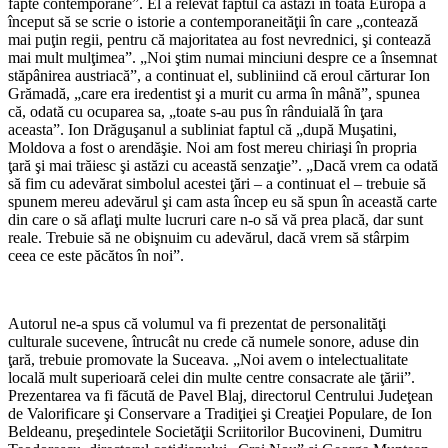
fapte contemporane”. El a relevat fap­tul că astăzi în toată Europa a
început să se scrie o istorie a contempo­raneităţii în care „contează
mai puţin regii, pentru că majoritatea au fost nevrednici, şi contează
mai mult mulţimea”. „Noi ştim numai minciuni despre ce a însemnat
stăpânirea aus­triacă”, a continuat el, subliniind că eroul cărturar Ion
Grămadă, „care era iredentist şi a murit cu arma în mână”, spunea
că, odată cu ocuparea sa, „toate s-au pus în rânduială în ţara
aceasta”. Ion Drăguşanul a subliniat faptul că „după Muşatini,
Moldova a fost o arendăşie. Noi am fost mereu chiriaşi în propria
ţară şi mai trăiesc şi astăzi cu această senzaţie”. „Dacă vrem ca odată
să fim cu adevărat simbolul acestei ţări – a continuat el – trebuie să
spunem mereu adevărul şi cam asta încep eu să spun în această carte
din care o să aflaţi multe lucruri care n-o să vă prea placă, dar sunt
reale. Trebuie să ne obişnuim cu adevărul, dacă vrem să stârpim
ceea ce este păcătos în noi”.
Autorul ne-a spus că volumul va fi prezentat de personalităţi
culturale sucevene, întrucât nu crede că numele sonore, aduse din
ţară, trebuie promo­vate la Suceava. „Noi avem o intelec­tualitate
locală mult superioară celei din multe centre consacrate ale ţării”.
Prezentarea va fi făcută de Pavel Blaj, directorul Centrului Judeţean
de Valorificare şi Conservare a Tradiţiei şi Creaţiei Populare, de Ion
Beldeanu, preşedin­tele Societăţii Scriitorilor Bucovineni, Dumitru