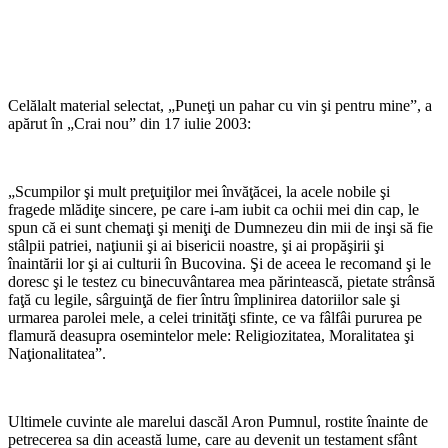
Celălalt material selectat, „Puneţi un pahar cu vin şi pentru mine”, a
apărut în „Crai nou” din 17 iulie 2003:
„Scumpilor şi mult preţuiţilor mei învăţăcei, la acele nobile şi
fragede mlădiţe sincere, pe care i-am iubit ca ochii mei din cap, le
spun că ei sunt chemaţi şi meniţi de Dumnezeu din mii de inşi să fie
stâlpii patriei, naţiunii şi ai bisericii noastre, şi ai propăşirii şi
înaintării lor şi ai culturii în Bucovina. Şi de aceea le recomand şi le
doresc şi le testez cu bine­cuvântarea mea părintească, pietate strânsă
faţă cu legile, sârguinţă de fier întru împlinirea datoriilor sale şi
urmarea parolei mele, a celei trinităţi sfinte, ce va fâlfâi pururea pe
flamură deasupra osemintelor mele: Religiozitatea, Moralitatea şi
Naţionalitatea”.
Ultimele cuvinte ale marelui dascăl Aron Pumnul, rostite înainte de
petrecerea sa din această lume, care au devenit un testament sfânt