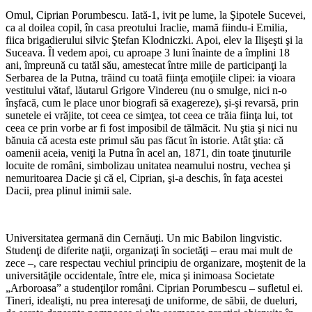
Omul, Ciprian Porumbescu. Iată-1, ivit pe lume, la Şipotele Sucevei,
ca al doilea copil, în casa preotului Iraclie, mamă fiindu-i Emilia,
fiica brigadierului silvic Ştefan Klodniczki. Apoi, elev la Ilişeşti şi la
Suceava. Îl vedem apoi, cu aproape 3 luni înainte de a împlini 18
ani, împreună cu tatăl său, amestecat între miile de participanţi la
Serbarea de la Putna, trăind cu toată fiinţa emoţiile clipei: ia vioara
vestitului vătaf, lăutarul Grigore Vindereu (nu o smulge, nici n-o
înşfacă, cum le place unor biografi să exagereze), şi-şi revarsă, prin
sunetele ei vrăjite, tot ceea ce simţea, tot ceea ce trăia fiinţa lui, tot
ceea ce prin vorbe ar fi fost imposibil de tălmăcit. Nu ştia şi nici nu
bănuia că acesta este primul său pas făcut în istorie. Atât ştia: că
oamenii aceia, veniţi la Putna în acel an, 1871, din toate ţinuturile
locuite de români, simbolizau unitatea neamului nostru, vechea şi
nemuritoarea Dacie şi că el, Ciprian, şi-a deschis, în faţa acestei
Dacii, prea plinul inimii sale.
Universitatea germană din Cernăuţi. Un mic Babilon lingvistic.
Studenţi de diferite naţii, organizaţi în societăţi – erau mai mult de
zece –, care respectau vechiul principiu de organi­zare, moştenit de la
universităţile occiden­tale, între ele, mica şi inimoasa Societate
„Arboroasa” a studenţilor români. Ciprian Porumbescu – sufletul ei.
Tineri, idealişti, nu prea interesaţi de uniforme, de săbii, de dueluri,