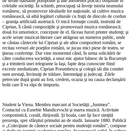
de serate dansante pompoase şi alte asemenea practici obişnuite în
celelalte societăţi. În schimb, preocupaţi să înveţe istoria neamului
românesc, să promoveze idealurile lor na­ţionale, să cultive muzica
românească, să aibă legături culturale cu fraţii de dincolo de cordun
– graniţa artificială austriacă. O mică formaţie corală, instruită de
Ciprian, îi cântă compo­ziţiile şi promovează muzica românească;
două foi umoristice, concepute de el, făceau furori printre studenţi; şi
acele serate muzical-literare care atrăgeau un numeros public, unde
se cântau cântecele lui Ciprian şi ale altor com­pozitori români, se
recitau versuri ale poeţilor români, se jucau mici piese de teatru, se
ţineau conferinţe. Dar vine momentul când, în urma solicitării de
către conducerea societăţii, a unui mic ajutor bănesc de la Bucureşti
şi a trimiterii unei telegrame la Iaşi, fapte deja cunoscute fiind
excesiv mediatizate, Ciprian Porumbescu şi colegii săi din comitet
sunt arestaţi, învinuiţi de trădare, întemniţaţi şi judecaţi. Zilele
petrecute după gratii au fost, credem, ocazia şi nu cauza declanşării
bolii care îl va răpi de timpuriu.
Student la Viena. Membru marcant al So­cietăţii „Junimea”.
Contactul cu Eusebie Mandicevschi şi marea muzică. Activitate
com­ponistică, corală, dirijorală. Şi boala, care îşi face simţită
prezenţa, spre sfârşitul primului an de studii. Ianuarie 1880. Publică
o „Colecţiune de cântece sociale pentru studenţii români”, compuse
şi dedicate junimii academice române. Inaugurează astfel, în cultura