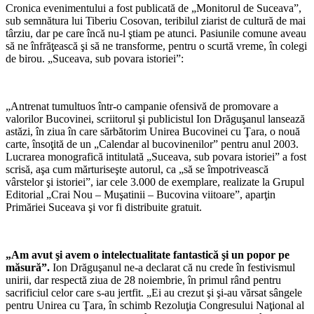
Cronica evenimentului a fost publicată de „Monitorul de Suceava”,
sub semnătura lui Tiberiu Cosovan, teribilul ziarist de cultură de mai
târziu, dar pe care încă nu-l ştiam pe atunci. Pasiunile comune aveau
să ne înfrăţească şi să ne transforme, pentru o scurtă vreme, în colegi
de birou. „Suceava, sub povara istoriei”:
„Antrenat tumultuos într-o campanie ofensivă de promovare a
valorilor Bucovinei, scriitorul şi publicistul Ion Drăguşanul lansează
astăzi, în ziua în care sărbătorim Unirea Bucovinei cu Ţara, o nouă
carte, însoţită de un „Calendar al bucovinenilor” pentru anul 2003.
Lucrarea monografică intitu­lată „Suceava, sub povara istoriei” a fost
scrisă, aşa cum mărturiseşte autorul, ca „să se împotrivească
vârstelor şi isto­riei”, iar cele 3.000 de exemplare, rea­lizate la Grupul
Editorial „Crai Nou – Muşatinii – Bucovina viitoare”, aparţin
Primăriei Suceava şi vor fi distribuite gratuit.
„Am avut şi avem o intelectual­itate fantastică şi un popor pe
măsură”.
Ion Drăguşanul ne-a declarat că nu crede în festivismul
unirii, dar respectă ziua de 28 noiembrie, în primul rând pen­tru
sacrificiul celor care s-au jertfit. „Ei au crezut şi şi-au vărsat sângele
pentru Unirea cu Ţara, în schimb Rezoluţia Congresului Naţional al