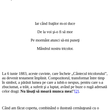
Iar când fraţilor m-oi duce
De la voi şi-o fi să mor
Pe mormânt atunci să-mi puneţi
Mândrul nostru tricolor.
La 6 iunie 1883, aceste cuvinte, care încheie „Cântecul tricolorului”,
au devenit testament împlinit. Compozitorul, transformat între timp
în simbol, a părăsit lumea pe care a iubit-o nespus, pentru care s-a
zbuciumat, a trăit, a suferit şi a luptat, având pe buze o rugă adresată
celor dragi:
Nu lăsaţi să moară munca mea!
”
[2]
.
Când am făcut coperta, combinând o ilustrată cernăuţeană cu o