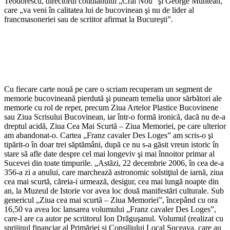
Teodorescu, directorul coti­dianului „Crai Nou” şi George Muntean,
care „va veni în calitatea lui de bucovinean şi nu de lider al
francmasoneriei sau de scriitor afir­mat la Bucureşti”.
Cu fiecare carte nouă pe care o scriam recuperam un segment de
memorie bucovineană pierdută şi puneam temelia unor sărbători ale
memorie cu rol de reper, precum Ziua Artelor Plastice Bucovinene
sau Ziua Scrisului Bucovinean, iar într-o formă ironică, dacă nu de-a
dreptul acidă, Ziua Cea Mai Scurtă – Ziua Memoriei, pe care ulterior
am abandonat-o. Cartea „Franz cavaler Des Loges” am scris-o şi
tipărit-o în doar trei săptămâni, după ce nu s-a găsit vreun istoric în
stare să afle date despre cel mai longeviv şi mai înnoitor primar al
Sucevei din toate timpurile. „Astăzi, 22 decembrie 2006, în cea de-a
356-a zi a anului, care marchează astronomic solstiţiul de iarnă, ziua
cea mai scurtă, căreia-i urmează, desigur, cea mai lungă noapte din
an, la Muzeul de Istorie vor avea loc două manifestări culturale. Sub
genericul „Ziua cea mai scurtă – Ziua Memoriei”, începând cu ora
16,50 va avea loc lansarea volumului „Franz cavaler Des Loges”,
care-l are ca autor pe scriitorul Ion Drăguşanul. Volumul (realizat cu
sprijinul financiar al Primăriei şi Consiliului Local Suceava, care au