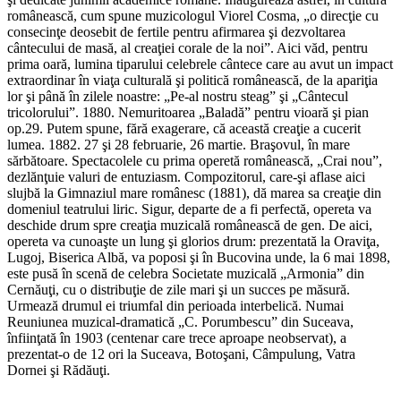
ro­mânească, cum spune muzicologul Viorel Cosma, „o direcţie cu
consecinţe deosebit de fertile pentru afirmarea şi dezvoltarea
cântecului de masă, al creaţiei corale de la noi”. Aici văd, pentru
prima oară, lumina tiparului celebrele cântece care au avut un impact
extraordinar în viaţa culturală şi politică românească, de la apariţia
lor şi până în zilele noastre: „Pe-al nostru steag” şi „Cântecul
tricolorului”. 1880. Nemuritoarea „Baladă” pentru vioară şi pian
op.29. Putem spune, fără exagerare, că această creaţie a cucerit
lumea. 1882. 27 şi 28 februarie, 26 martie. Braşovul, în mare
sărbătoare. Spectacolele cu prima operetă românească, „Crai nou”,
dezlănţuie valuri de entuziasm. Compozitorul, care-şi aflase aici
slujbă la Gimnaziul mare ro­mânesc (1881), dă marea sa creaţie din
do­meniul teatrului liric. Sigur, departe de a fi perfectă, opereta va
deschide drum spre creaţia muzicală românească de gen. De aici,
opereta va cunoaşte un lung şi glorios drum: prezentată la Oraviţa,
Lugoj, Biserica Albă, va poposi şi în Bucovina unde, la 6 mai 1898,
este pusă în scenă de celebra Societate muzicală „Armonia” din
Cernăuţi, cu o distribuţie de zile mari şi un succes pe măsură.
Urmează drumul ei triumfal din perioada interbelică. Numai
Reuniunea muzical-dramatică „C. Porumbescu” din Suceava,
înfiinţată în 1903 (centenar care trece aproape neobservat), a
prezentat-o de 12 ori la Suceava, Botoşani, Câmpulung, Vatra
Dornei şi Rădăuţi.