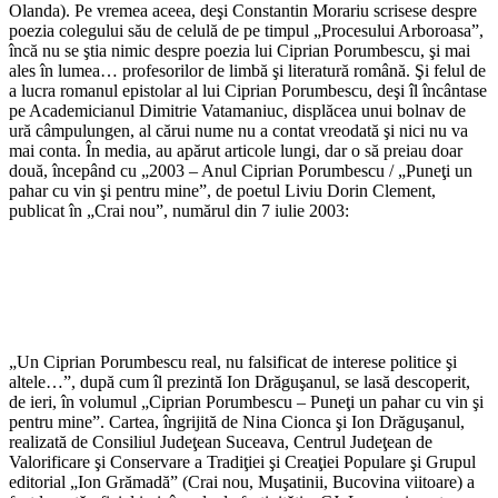
Olanda). Pe vremea aceea, deşi Constantin Morariu scrisese despre
poezia colegului său de celulă de pe timpul „Procesului Arboroasa”,
încă nu se ştia nimic despre poezia lui Ciprian Porumbescu, şi mai
ales în lumea… profesorilor de limbă şi literatură română. Şi felul de
a lucra romanul epistolar al lui Ciprian Porumbescu, deşi îl încântase
pe Academicianul Dimitrie Vatamaniuc, displăcea unui bolnav de
ură câmpulungen, al cărui nume nu a contat vreodată şi nici nu va
mai conta. În media, au apărut articole lungi, dar o să preiau doar
două, începând cu „2003 – Anul Ciprian Porumbescu / „Puneţi un
pahar cu vin şi pentru mine”, de poetul Liviu Dorin Clement,
publicat în „Crai nou”, numărul din 7 iulie 2003:
„Un Ciprian Porumbescu real, nu falsificat de interese politice şi
altele…”, după cum îl prezintă Ion Drăguşanul, se lasă descoperit,
de ieri, în volumul „Ciprian Porumbescu – Puneţi un pahar cu vin şi
pentru mine”. Cartea, îngrijită de Nina Cionca şi Ion Drăguşanul,
realizată de Consiliul Judeţean Suceava, Centrul Judeţean de
Valorificare şi Conservare a Tradiţiei şi Creaţiei Populare şi Grupul
editorial „Ion Grămadă” (Crai nou, Muşatinii, Bucovina viitoare) a