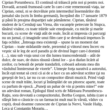
Ciprian Porumbescu. El continuă să trăiască prin noi şi pentru noi.
Dovadă, această frumoasă carte în care-i este rememorată viaţa, iar
Ciprian, omul, ni se dezvăluie prin intermediul însemnărilor din
jurnalul său (scris în limba germană), începând din 17 ianuarie 1879
şi până în preajma dispariţiei sale pământene. Ciprian, tânărul
student de la Cernăuţi sau Viena, din vacanţele petrecute în Stupca,
tânărul visător, cu toate trăirile sale emoţionale, cu micile şi marile
bucurii, cu scene de viaţă atât de reale, încât ai impresia că parcurgi
nu un jurnal, ci imaginile unui film care ţi se derulează impetuos în
faţa ochilor. „Întreaga mea existenţă – spune la un moment dat
Ciprian – toate strădaniile mele, prezentul şi viitorul meu încerc eu
veşnic să le leg de acel paradis şi de divinul înger care-l domină
(…), stau sub vraja unui cor din lumea trans­cendentală – atât de
dulce, de suav, de duios răsună cântul lor – şi-n diafan licărit al
zorilor, cu beteală de petale trandafirii, coboară adorata mea din
văzduhul înmiresmat de viorele”. Uimeşte forţa narativă a autorului,
încât eşti tentat să crezi că ai de a face cu un adevărat scriitor (şi nu
greşeşti de loc), iar nu cu un compozitor dăruit muzicii. Prind viaţă
scene de mult trăite, locuri şi întâmplări de un pitoresc aparte, toate
cu parfum de epocă. „Puneţi un pahar de vin şi pentru mine!” este
un adevărat roman, Epilogul fiind scris de Mărioara Porumbescu-
Raţiu, sora devotată a com­pozitorului, Bertha Gorgon, iubita (care a
sfâr­şit într-o căsnicie cu un farmacist mult mai în vârstă, văduv cu
copii), două doamne cunoscute de Ciprian la Nervi, Vasile Halip,
Leca şi Constantin Morariu…