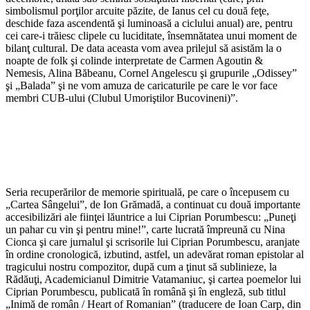
simbolismul porţilor arcuite păzite, de Ianus cel cu două feţe,
deschide faza ascendentă şi luminoasă a ciclului anual) are, pen­tru
cei care-i trăiesc clipele cu luci­ditate, însemnătatea unui moment de
bilanţ cultural. De data aceasta vom avea prilejul să asistăm la o
noapte de folk şi colinde interpretate de Car­men Agoutin &
Nemesis, Alina Băbeanu, Cornel Angelescu şi grupurile „Odissey”
şi „Balada” şi ne vom amuza de caricaturile pe care le vor face
membri CUB-ului (Clubul Umoriştilor Bucovineni)”.
Seria recuperărilor de memorie spirituală, pe care o începusem cu
„Cartea Sângelui”, de Ion Grămadă, a continuat cu două importante
accesibilizări ale fiinţei lăuntrice a lui Ciprian Porumbescu: „Puneţi
un pahar cu vin şi pentru mine!”, carte lucrată împreună cu Nina
Cionca şi care jurnalul şi scrisorile lui Ciprian Porumbescu, aranjate
în ordine cronologică, izbutind, astfel, un adevărat roman epistolar al
tragicului nostru compozitor, după cum a ţinut să sublinieze, la
Rădăuţi, Academicianul Dimitrie Vatamaniuc, şi cartea poemelor lui
Ciprian Porumbescu, publicată în română şi în engleză, sub titlul
„Inimă de român / Heart of Romanian” (traducere de Ioan Carp, din