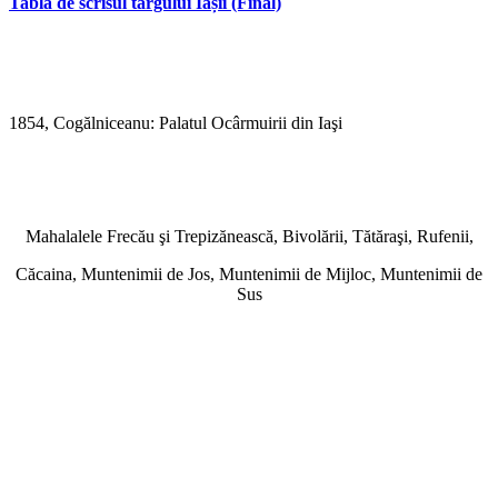
Tablă de scrisul târgului Iașii (Final)
1854, Cogălniceanu: Palatul Ocârmuirii din Iaşi
Mahalalele Frecău şi Trepizănească, Bivolării, Tătăraşi, Rufenii,
Căcaina, Muntenimii de Jos, Muntenimii de Mijloc, Muntenimii de
Sus