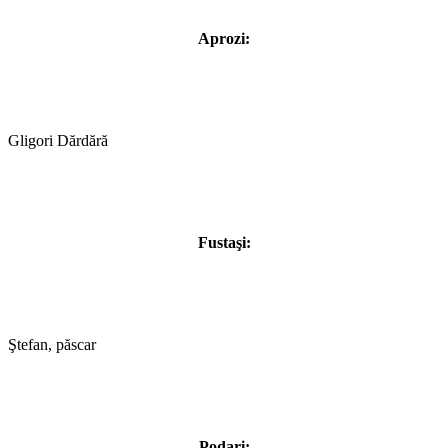
Aprozi:
Gligori Dărdără
Fustaşi:
Ştefan, păscar
Podari: