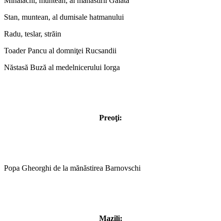
Mihălachi, muntean, al mănăstirii Galata
Stan, muntean, al dumisale hatmanului
Radu, teslar, străin
Toader Pancu al domniţei Rucsandii
Năstasă Buză al medelnicerului Iorga
Preoţi:
Popa Gheorghi de la mănăstirea Barnovschi
Mazili: