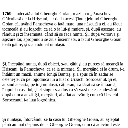
1769
: Judecată a lui Gheorghe Goian, mazil, cu „Parascheva
Gălculiasă de la Hrişcani, iar de la acest Ţinut; jeluind Gheorghe
Goian că, având Parascheva o fată mare, una născută a ei, au făcut
tocmeală şi au logodit, ca să o ia lui-şi muiere, şi, după aşezare, au
rânduit şi zi însemnată, când să se facă nunta. Şi, după voroava şi
aşezare lor, apropiindu-se ziua însemnată, a făcut Gheorghe Goian
toată gătire, şi s-au adunat nun­taşii.
Şi, începând nunta, după obicei, s-au gătit şi au purces să meargă la
Hrişcani, la Parascheva, ca să ia mireasa. Şi, mergând ei la drum, i-a
întâlnit un mazil, anume Ioniţă Bantăş, şi a spus că în zadar se
osteneşte, că pe logodnica lui a luat-o Ursachi Soroceanul. Şi el,
auzind aceasta, pe toţi nun­taşii, câţi erau, i-a lăsat să se întoarcă,
înapoi la casa lui, şi el singur s-a dus ca să vază de este adevărul
după cum a auzit. Şi, mergând, al aflat adevărul; cum că Ursachi
Soroceanul i-a luat logodnica.
Şi nuntaşii, întorcându-se la casa lui Gheorghe Goian, au aşteptat
până au luat răspuns de la Gheorghe Goian, cum că adevărul este