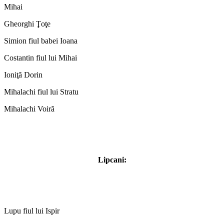
Mihai
Gheorghi Ţoţe
Simion fiul babei Ioana
Costantin fiul lui Mihai
Ioniţă Dorin
Mihalachi fiul lui Stratu
Mihalachi Voiră
Lipcani:
Lupu fiul lui Ispir