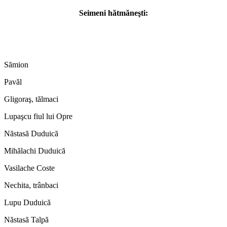
Seimeni hătmăneşti:
Sămion
Pavăl
Gligoraş, tălmaci
Lupaşcu fiul lui Opre
Năstasă Duduică
Mihălachi Duduică
Vasilache Coste
Nechita, trânbaci
Lupu Duduică
Năstasă Talpă