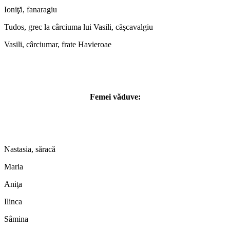
Ioniţă, fanaragiu
Tudos, grec la cârciuma lui Vasili, căşcavalgiu
Vasili, cârciumar, frate Havieroae
Femei văduve:
Nastasia, săracă
Maria
Aniţa
Ilinca
Sâmina