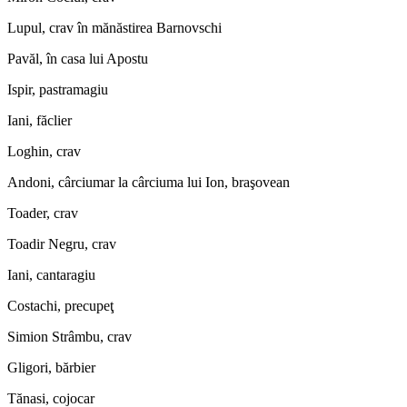
Lupul, crav în mănăstirea Barnovschi
Pavăl, în casa lui Apostu
Ispir, pastramagiu
Iani, făclier
Loghin, crav
Andoni, cârciumar la cârciuma lui Ion, braşovean
Toader, crav
Toadir Negru, crav
Iani, cantaragiu
Costachi, precupeţ
Simion Strâmbu, crav
Gligori, bărbier
Tănasi, cojocar