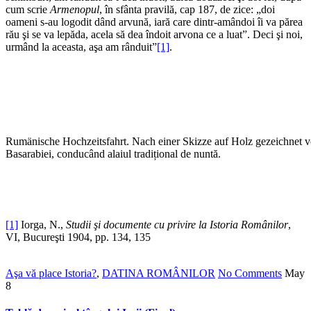
cum scrie
Armenopul
, în sfânta pravilă, cap 187, de zice: „doi
oameni s-au logodit dând arvună, iară care dintr-amândoi îi va părea
rău şi se va lepăda, acela să dea îndoit arvona ce a luat”. Deci şi noi,
urmând la aceasta, aşa am rânduit”
[1]
.
Rumänische Hochzeitsfahrt. Nach einer Skizze auf Holz gezeichnet vo
Basarabiei, conducând alaiul tradițional de nuntă.
[1]
Iorga, N.,
Studii şi documente cu privire la Istoria Românilor
,
VI, Bucureşti 1904, pp. 134, 135
Aşa vă place Istoria?
,
DATINA ROMÂNILOR
No Comments
May
8