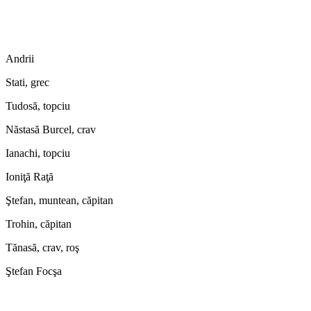
Andrii
Stati, grec
Tudosă, topciu
Năstasă Burcel, crav
Ianachi, topciu
Ioniţă Raţă
Ştefan, muntean, căpitan
Trohin, căpitan
Tănasă, crav, roş
Ştefan Focşa