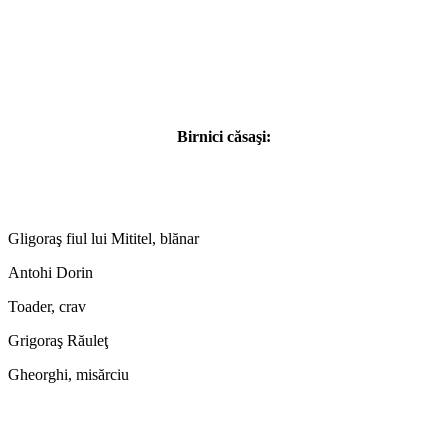
Birnici căsaşi:
Gligoraş fiul lui Mititel, blănar
Antohi Dorin
Toader, crav
Grigoraş Răuleţ
Gheorghi, misărciu