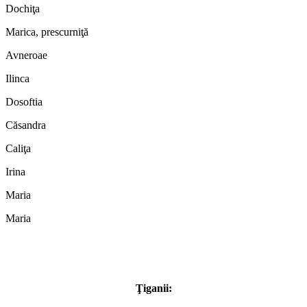
Dochiţa
Marica, prescurniţă
Avneroae
Ilinca
Dosoftia
Căsandra
Caliţa
Irina
Maria
Maria
Ţiganii: