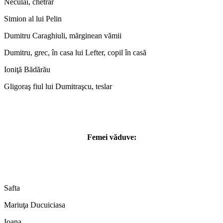
Neculai, chetrar
Simion al lui Pelin
Dumitru Caraghiuli, mărginean vămii
Dumitru, grec, în casa lui Lefter, copil în casă
Ioniţă Bădărău
Gligoraş fiul lui Dumitraşcu, teslar
Femei văduve:
Safta
Mariuţa Ducuiciasa
Ioana