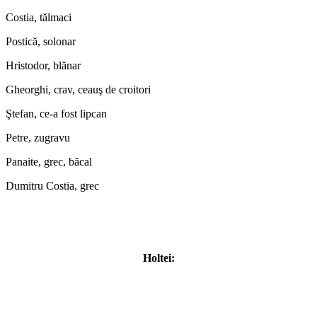
Costia, tălmaci
Postică, solonar
Hristodor, blănar
Gheorghi, crav, ceauş de croitori
Ştefan, ce-a fost lipcan
Petre, zugravu
Panaite, grec, băcal
Dumitru Costia, grec
Holtei: