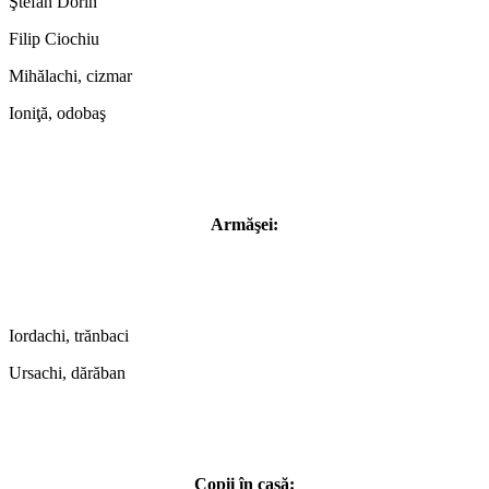
Ştefan Dorin
Filip Ciochiu
Mihălachi, cizmar
Ioniţă, odobaş
Armăşei:
Iordachi, trănbaci
Ursachi, dărăban
Copii în casă: