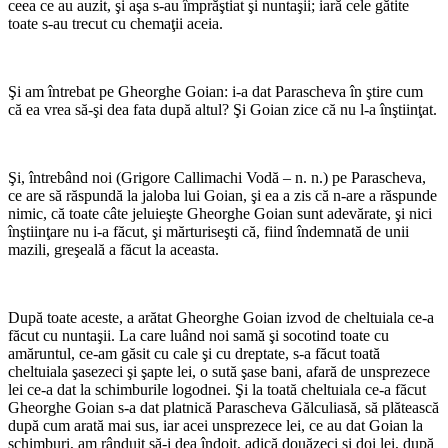
ceea ce au auzit, şi aşa s-au împrăştiat şi nuntaşii; iară cele gătite
toate s-au trecut cu chemaţii aceia.
Şi am întrebat pe Gheorghe Goian: i-a dat Parascheva în ştire cum
că ea vrea să-şi dea fata după altul? Şi Goian zice că nu l-a înştiinţat.
Şi, întrebând noi (Grigore Callimachi Vodă – n. n.) pe Parascheva,
ce are să răspundă la jaloba lui Goian, şi ea a zis că n-are a răspunde
nimic, că toate câte jeluieşte Gheorghe Goian sunt adevărate, şi nici
înştiinţare nu i-a făcut, şi mărturiseşti că, fiind îndemnată de unii
mazili, greşeală a făcut la aceasta.
După toate aceste, a arătat Gheor­ghe Goian izvod de cheltuiala ce-a
făcut cu nuntaşii. La care luând noi samă şi socotind toate cu
amăruntul, ce-am găsit cu cale şi cu dreptate, s-a făcut toată
cheltuiala şasezeci şi şapte lei, o sută şase bani, afară de unsprezece
lei ce-a dat la schimburile logodnei. Şi la toată cheltuiala ce-a făcut
Gheorghe Goian s-a dat platnică Parascheva Gălculiasă, să plătească
după cum arată mai sus, iar acei unsprezece lei, ce au dat Goian la
schimburi, am rânduit să-i dea îndoit, adică douăzeci şi doi lei, după