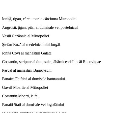
Ioniţă, ţigan, cârciumar la cârciuma Mitropoliei
Angrosii, ţigan, pitar al dumisale vel postelnicul
Vasili Cazăoale al Mitropoliei
Ştefan Buză al medelnicerului Iorgăi
Ioniţă Covi al mănăstirii Galata
Costantin, scripcar al dumisale păhărnicesei Ilincăi Racoviţoae
Pascal al mănăstirii Barnovschi
Panaite Chiftică al dumisale hatmanului
Gavril Moartie al Mitropoliei
Costantin Moarti, la fel
Panaiti Stati al dumisale vel logofătului