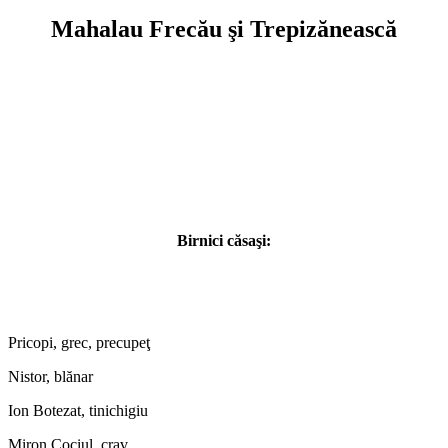
Mahalau Frecău şi Trepizănească
Birnici căsaşi:
Pricopi, grec, precupeţ
Nistor, blănar
Ion Botezat, tinichigiu
Miron Cociul, crav