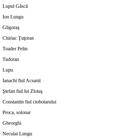
Lupul Gâscă
Ion Lungu
Gligoraş
Chiriac Ţuţoran
Toader Pelin
Tudoran
Lupu
Ianachi fiul Acsanii
Ştefan fiul lui Zlotaş
Constantin fiul ciobotarului
Proca, solonar
Gheorghi
Neculai Lungu