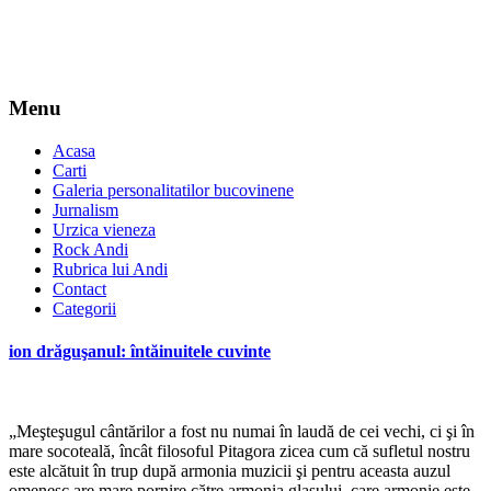
Menu
Acasa
Carti
Galeria personalitatilor bucovinene
Jurnalism
Urzica vieneza
Rock Andi
Rubrica lui Andi
Contact
Categorii
ion drăguşanul: întăinuitele cuvinte
„Meşteşugul cântărilor a fost nu numai în laudă de cei vechi, ci şi în
mare socoteală, încât filosoful Pitagora zicea cum că sufletul nostru
este alcătuit în trup după armonia muzicii şi pentru aceasta auzul
omenesc are mare pornire către armonia glasului, care armonie este