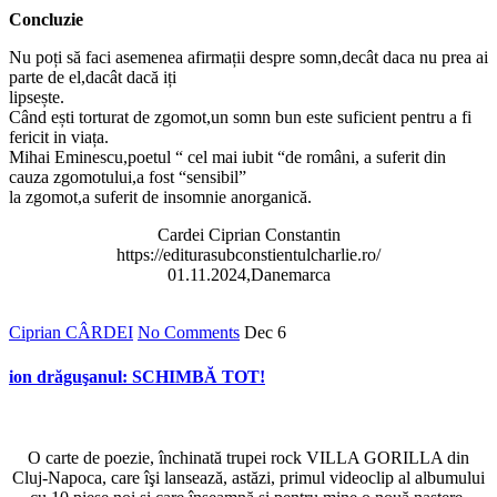
Concluzie
Nu poți să faci asemenea afirmații despre somn,decât daca nu prea ai
parte de el,dacât dacă iți
lipsește.
Când ești torturat de zgomot,un somn bun este suficient pentru a fi
fericit in viața.
Mihai Eminescu,poetul “ cel mai iubit “de români, a suferit din
cauza zgomotului,a fost “sensibil”
la zgomot,a suferit de insomnie anorganică.
Cardei Ciprian Constantin
https://editurasubconstientulcharlie.ro/
01.11.2024,Danemarca
Ciprian CÂRDEI
No Comments
Dec
6
ion drăguşanul: SCHIMBĂ TOT!
O carte de poezie, închinată trupei rock VILLA GORILLA din
Cluj-Napoca, care îşi lansează, astăzi, primul videoclip al albumului