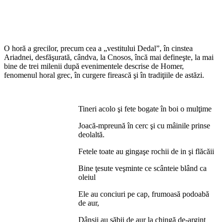
O horă a grecilor, precum cea a „vestitului Dedal”, în cinstea
Ariadnei, desfăşurată, cândva, la Cnosos, încă mai defineşte, la mai
bine de trei milenii după evenimentele descrise de Homer,
fenomenul horal grec, în curgere firească şi în tradiţiile de astăzi.
Tineri acolo şi fete bogate în boi o mulţime
Joacă-mpreună în cerc şi cu mâinile prinse
deolaltă.
Fetele toate au gingaşe rochii de in şi flăcăii
Bine ţesute veşminte ce scânteie blând ca
oleiul
Ele au conciuri pe cap, frumoasă podoabă
de aur,
Dânşii au săbii de aur la chingă de-argint