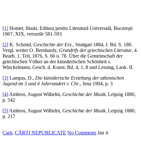
[1]
Homer,
Iliada
, Editura pentru Literatură Universală, Bucureşti
1967, XIX, versurile 581-593
[2]
K. Schmid,
Geschichte der Erz.
, Stuttgart 1884, I. Bd. S. 180.
Vergl. weiter O. Bernhardy,
Grundrifs der griechischen Literatur
, 4.
Bearb. 1. Teil, 1876, S. 66 u. 78. Über die Gemeinschaft der
griechischen Völker an der künstlerischen Schönheit s.
Winckelmann, Gesch. d. Kunst. Bd. 4, 1, 8 und Lessing, Laok. II.
[3]
Lampas, D.,
Die künstlerische Erziehung der athenischen
Jugend im 5 und 4 Jahrvundert v. Chr
., Jena 1904, p. 3
[4]
Ambros, August Wilhelm,
Geschichte der Musik
, Leipzig 1880,
p. 542
[5]
Ambros, August Wilhelm,
Geschichte der Musik
, Leipzig 1880,
p. 217
Carti
,
CĂRŢI NEPUBLICATE
No Comments
Jan
4