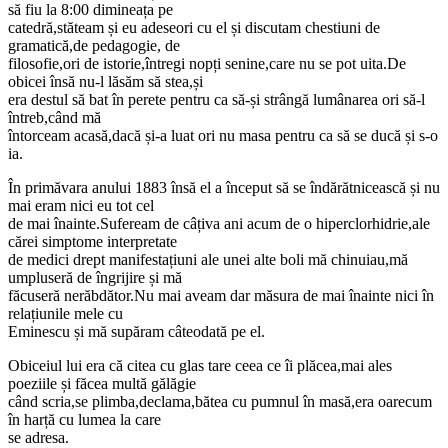
să fiu la 8:00 dimineața pe
catedră,stăteam și eu adeseori cu el și discutam chestiuni de
gramatică,de pedagogie, de
filosofie,ori de istorie,întregi nopți senine,care nu se pot uita.De
obicei însă nu-l lăsăm să stea,și
era destul să bat în perete pentru ca să-și strângă lumânarea ori să-l
întreb,când mă
întorceam acasă,dacă și-a luat ori nu masa pentru ca să se ducă și s-o
ia.
În primăvara anului 1883 însă el a început să se îndărătnicească și nu
mai eram nici eu tot cel
de mai înainte.Sufeream de câțiva ani acum de o hiperclorhidrie,ale
cărei simptome interpretate
de medici drept manifestațiuni ale unei alte boli mă chinuiau,mă
umpluseră de îngrijire și mă
făcuseră nerăbdător.Nu mai aveam dar măsura de mai înainte nici în
relațiunile mele cu
Eminescu și mă supăram câteodată pe el.
Obiceiul lui era că citea cu glas tare ceea ce îi plăcea,mai ales
poeziile și făcea multă gălăgie
când scria,se plimba,declama,bătea cu pumnul în masă,era oarecum
în harță cu lumea la care
se adresa.