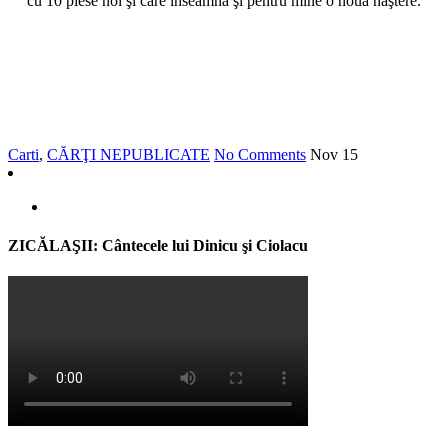
cu 10 piese noi şi care înseamnă şi pentru mine o nouă naştere.
Carti
,
CĂRŢI NEPUBLICATE
No Comments
Nov
15
ZICĂLAŞII: Cântecele lui Dinicu şi Ciolacu