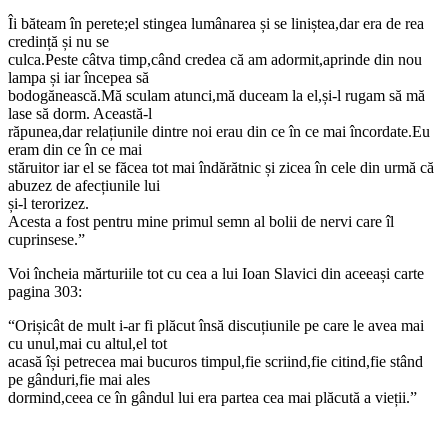
Îi băteam în perete;el stingea lumânarea și se liniștea,dar era de rea
credință și nu se
culca.Peste câtva timp,când credea că am adormit,aprinde din nou
lampa și iar începea să
bodogănească.Mă sculam atunci,mă duceam la el,și-l rugam să mă
lase să dorm. Această-l
răpunea,dar relațiunile dintre noi erau din ce în ce mai încordate.Eu
eram din ce în ce mai
stăruitor iar el se făcea tot mai îndărătnic și zicea în cele din urmă că
abuzez de afecțiunile lui
și-l terorizez.
Acesta a fost pentru mine primul semn al bolii de nervi care îl
cuprinsese.”
Voi încheia mărturiile tot cu cea a lui Ioan Slavici din aceeași carte
pagina 303:
“Orișicât de mult i-ar fi plăcut însă discuțiunile pe care le avea mai
cu unul,mai cu altul,el tot
acasă își petrecea mai bucuros timpul,fie scriind,fie citind,fie stând
pe gânduri,fie mai ales
dormind,ceea ce în gândul lui era partea cea mai plăcută a vieții.”