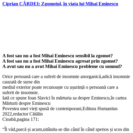
Ciprian CÂRDEI: Zgomotul, în viața lui Mihai Eminescu
A fost sau nu a fost Mihai Eminescu sensibil la zgomot?
A fost sau nu a fost Mihai Eminescu agresat prin zgomot?
A avut sau nu a avut Mihai Eminescu probleme cu somnul?
Orice persoană care a suferit de insomnie anorganică,adică insomnie
cauzată de surse din
mediul exterior poate recunoaște cu ușurință o persoană care a
suferit de insomnie.
Iată ce spune Ioan Slavici în mărturia sa despre Eminescu,în cartea
Mărturii despre Eminescu
Povestea unei vieți spusă de contemporani,Editura Humanitas
2022,redactor Cătălin
Cioabă,pagina 171:
“Îl văd,parcă și acum,uitându-se din când în când sperios și scos din