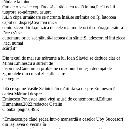
răbdare la mine.
Om de o veselie copilăroasă,el râdea cu toată inima,încât ochii
tuturora se-ndreptau asupra
lui.În clipa următoare se-ncrunta însă,se strâmba ori își întorcea
capul cu dispreț.Cea mai mică
contrazicere-l irita;muzica de cele mai multe ori îl supăra;șuierătura-l
făcea să se
cutremure;orice scârțâitură-l scotea din sărite.Și adeseori el îmi zicea
„taci numai
scârțâi!”
Din textul de mai sus mărturie a lui Ioan Slavici se deduce clar că
Mihai Eminescu a suferit de
insomnie.Când nu ai probleme cu somnul nu ești deranjat de
zgomotele din cursul zilei,din stare
de veghe.
Iată ce spune Vasile Scânteie în mărturia sa despre Eminescu în
cartea Mărturii despre
Eminescu Povestea unei vieți spusă de contemporani,Editura
Humanitas,2022,redactor Cătălin
Cioabă ,pagina 495:
“Eminescu,pe când ședea într-o mansardă a caselor Uby Succesori
din Iași,avea o vecină,în