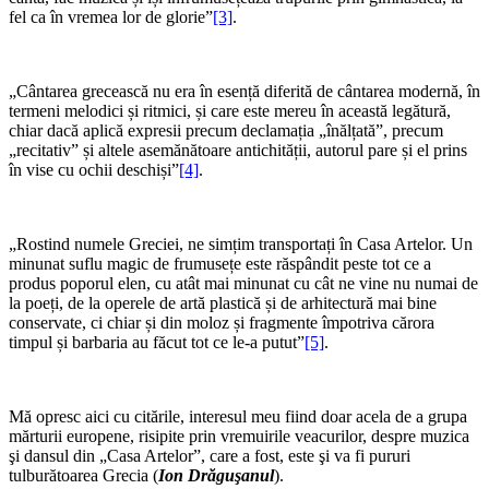
fel ca în vremea lor de glorie”
[3]
.
„Cântarea grecească nu era în esență diferită de cântarea modernă, în
termeni melodici și ritmici, și care este mereu în această legătură,
chiar dacă aplică expresii precum declamația „înălțată”, precum
„recitativ” și altele asemănătoare antichității, autorul pare și el prins
în vise cu ochii deschiși”
[4]
.
„Rostind numele Greciei, ne simțim transportați în Casa Artelor. Un
minunat suflu magic de frumusețe este răspândit peste tot ce a
produs poporul elen, cu atât mai minunat cu cât ne vine nu numai de
la poeți, de la operele de artă plastică și de arhitectură mai bine
conservate, ci chiar și din moloz și fragmente împotriva cărora
timpul și barbaria au făcut tot ce le-a putut”
[5]
.
Mă opresc aici cu citările, interesul meu fiind doar acela de a grupa
mărturii europene, risipite prin vremuirile veacurilor, despre muzica
şi dansul din „Casa Artelor”, care a fost, este şi va fi pururi
tulburătoarea Grecia (
Ion Drăguşanul
).