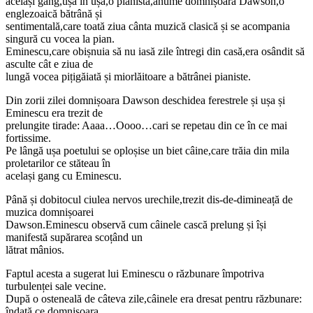
același gang,ușă în ușă,o pianistă,anume domnișoara Dawson,o
englezoaică bătrână și
sentimentală,care toată ziua cânta muzică clasică și se acompania
singură cu vocea la pian.
Eminescu,care obișnuia să nu iasă zile întregi din casă,era osândit să
asculte cât e ziua de
lungă vocea pițigăiată și miorlăitoare a bătrânei pianiste.
Din zorii zilei domnișoara Dawson deschidea ferestrele și ușa și
Eminescu era trezit de
prelungite tirade: Aaaa…Oooo…cari se repetau din ce în ce mai
fortissime.
Pe lângă ușa poetului se oploșise un biet câine,care trăia din mila
proletarilor ce stăteau în
același gang cu Eminescu.
Până și dobitocul ciulea nervos urechile,trezit dis-de-dimineață de
muzica domnișoarei
Dawson.Eminescu observă cum câinele cască prelung și își
manifestă supărarea scoțând un
lătrat mânios.
Faptul acesta a sugerat lui Eminescu o răzbunare împotriva
turbulenței sale vecine.
După o osteneală de câteva zile,câinele era dresat pentru răzbunare:
îndată ce domnișoara