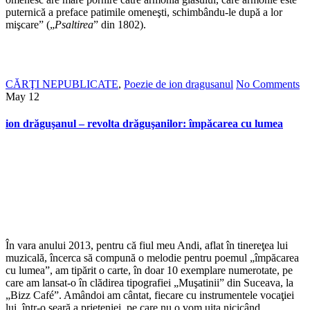
puternică a preface patimile omeneşti, schimbându-le după a lor
mişcare” („
Psaltirea
” din 1802).
CĂRŢI NEPUBLICATE
,
Poezie de ion dragusanul
No Comments
May
12
ion drăguşanul – revolta drăguşanilor: împăcarea cu lumea
În vara anului 2013, pentru că fiul meu Andi, aflat în tinereţea lui
muzicală, încerca să compună o melodie pentru poemul „împăcarea
cu lumea”, am tipărit o carte, în doar 10 exemplare numerotate, pe
care am lansat-o în clădirea tipografiei „Muşatinii” din Suceava, la
„Bizz Café”. Amândoi am cântat, fiecare cu instrumentele vocaţiei
lui, într-o seară a prieteniei, pe care nu o vom uita nicicând.