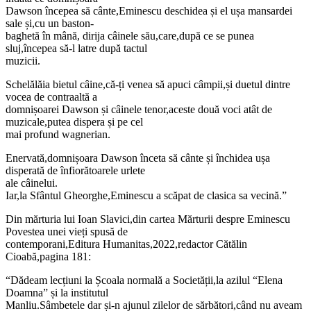
Dawson începea să cânte,Eminescu deschidea și el ușa mansardei
sale și,cu un baston-
baghetă în mână, dirija câinele său,care,după ce se punea
sluj,începea să-l latre după tactul
muzicii.
Schelălăia bietul câine,că-ți venea să apuci câmpii,și duetul dintre
vocea de contraaltă a
domnișoarei Dawson și câinele tenor,aceste două voci atât de
muzicale,putea dispera și pe cel
mai profund wagnerian.
Enervată,domnișoara Dawson înceta să cânte și închidea ușa
disperată de înfiorătoarele urlete
ale câinelui.
Iar,la Sfântul Gheorghe,Eminescu a scăpat de clasica sa vecină.”
Din mărturia lui Ioan Slavici,din cartea Mărturii despre Eminescu
Povestea unei vieți spusă de
contemporani,Editura Humanitas,2022,redactor Cătălin
Cioabă,pagina 181:
“Dădeam lecțiuni la Școala normală a Societății,la azilul “Elena
Doamna” și la institutul
Manliu.Sâmbetele dar și-n ajunul zilelor de sărbători,când nu aveam