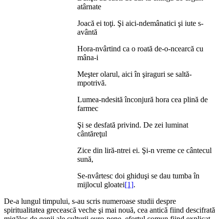
atârnate
Joacă ei toţi. Şi aici-ndemânatici şi iute s-
avântă
Hora-nvârtind ca o roată de-o-ncearcă cu
mâna-i
Meşter olarul, aici în şiraguri se saltă-
mpotrivă.
Lumea-ndesită înconjură hora cea plină de
farmec
Şi se desfată privind. De zei luminat
cântăreţul
Zice din liră-ntrei ei. Şi-n vreme ce cântecul
sună,
Se-nvârtesc doi ghiduşi se dau tumba în
mijlocul gloatei
[1]
.
De-a lungul timpului, s-au scris numeroase studii despre
spiritualitatea grecească veche şi mai nouă, cea antică fiind descifrată
migălos de genii ale culturii euro-pene, efortul comun fiind explicat