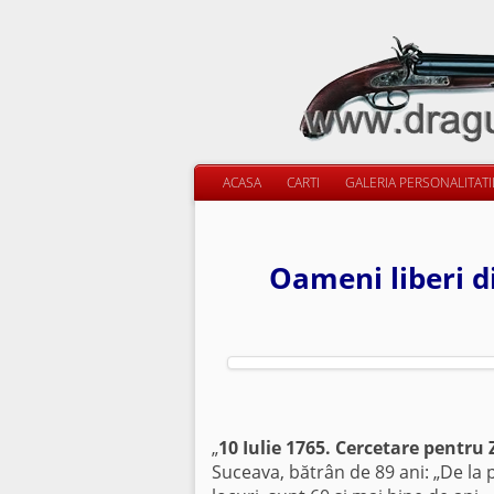
ACASA
CARTI
GALERIA PERSONALITAT
Oameni liberi d
„
10 Iulie 1765. Cercetare pentru
Suceava, bătrân de 89 ani: „De la p