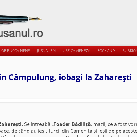
ILOR BUCOVINENE
JURNALISM
URZICA VIENEZA
ROCK ANDI
RUBRICA
in Câmpulung, iobagi la Zahareşti
 Zahareşti
. Se întreabă „
Toader Bădiliţă
, mazil, ce a fost vor
ace, de când au ieşit turcii din Cameniţa şi leşii de pe acest