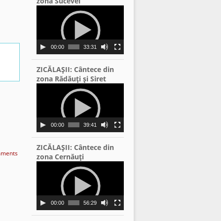
zona Sucevei
Video
Player
00:00
33:31
ZICĂLAŞII: Cântece din
zona Rădăuţi şi Siret
Video
Player
00:00
39:41
ZICĂLAŞII: Cântece din
ments
zona Cernăuţi
Video
Player
00:00
56:29