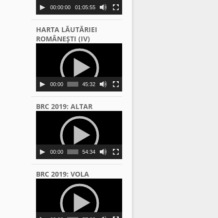
00:00:00
01:05:55
HARTA LĂUTĂRIEI
ROMÂNEŞTI (IV)
Video
Player
00:00
45:32
BRC 2019: ALTAR
Video
Player
00:00
54:34
BRC 2019: VOLA
Video
Player