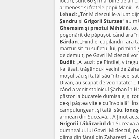
locuri, sunt 60 şi mai bine de ani
armenesc şi fratele popii Manii: „A
Lehaci
: „Tot Miclescul le-a luat d
Şandru
şi
Grigorii Sturzea
” au m
Gherasim şi preotul Mihăilă
, to
pogonărit de păpuşoi, când ara în Z
Bărdan
: „Fiind ei copilandri, ara 
mărturisit cu sufletul lui, primind
de demult, pe Gavril Miclescul vo
Budăi
: „A auzit pe Pintilei, vitre
i-a lăsat, trăgându-i vecini de Zaha
moşul său şi tatăl său într-acel sat
Divan, au scăpat de vecinătate”…
când a venit stolnicul Şărban în Ho
păstor la bucatele dumisale, şi to
de-şi păştea vitele cu învoială”. În
câmpulungean, şi tatăl său,
Ionaş
armean din Suceavă… A ţinut acea 
Grigorii Tăbăcariul
din Suceavă a 
dumnealui, lui Gavril Miclescul, po
dijma din fânul din Zahareşti … A v