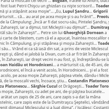
… Până la moscalii cei vechi”…
Bogdan
, fratele lui Andrii, dia
 fost luat Petrii Chişcu un ghizdan cu nişte scrisori!…
Toade
ijmă şi a stăpânit acea moşie”… „Eu,
Lupul Şandru
…
Grigorii
ărturisit… că… au arat pe acea moşie şi s-au hrănit”…
Preot
t de la Câmpulung: „Încă ar fi dat socru-său, Pintelei Şandru, 
ahareşti, iar a dijmui, tot Micleştii i-au dijmuit”…
Dumitra
tatăl său în Zahareşti”… Petre sin lui
Gheorghiţă Dornean
a
 şi carte de blestem, cum că el a apucat, înaintea moscalilor 
rnic în Câmpulung, şi-şi stăpânea şi moşia Zahareştii…
Toade
gul său… Vrând ei ca să iasă din sat, a prins de veste Miclescul
reşti şi, dând ei jalobă la Divan, cum că ar fi trăit în Zahareşt
, în Zahareşti, iar drept vecini n-au fost, şi, îndreptându-se l
Ioan Haidău ot Horodniceni
… a mărturisit că, de 45 ani, de
rodniceni, el încă a venit acolo, în Horodniceni… şi el a fost
t acolo, pe acea moşie Zahareşti, păştea vitele, dându-i Micle
să, de la moscalii vechi, încoace, ştiu…
Costandin Platonesc
cu Platonescu
…
Sărghie Cucul
ot Drăgoeşti…
Toader
Toro
moşie, Zahareş­tii, cu adet pe ani, de-şi păştea bucatele…
arătat un zapis de 25 de ani, care zapis s-a dat la mâna
stelnic, care zapis este de la Dumitraşcu Şeptelici, vândzând
enit dijmaşul Miclescului şi a luat dijma”. / Iscălesc: Costant