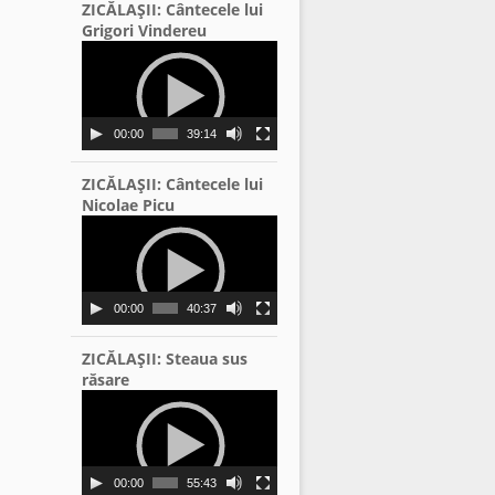
ZICĂLAŞII: Cântecele lui
Grigori Vindereu
Video
Player
00:00
39:14
ZICĂLAŞII: Cântecele lui
Nicolae Picu
Video
Player
00:00
40:37
ZICĂLAŞII: Steaua sus
răsare
Video
Player
00:00
55:43