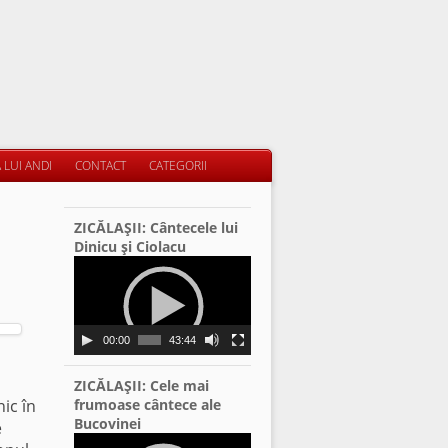
 LUI ANDI
CONTACT
CATEGORII
ZICĂLAŞII: Cântecele lui
Dinicu şi Ciolacu
Video
Player
00:00
43:44
ZICĂLAŞII: Cele mai
nic în
frumoase cântece ale
Bucovinei
e
Video