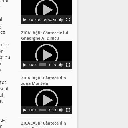
conul
Player
r
ul
00:00:00
01:03:35
şi
şco
ZICĂLAŞII: Cântecele lui
Gheorghe A. Dinicu
Video
celor
Player
r
 şi nu
i
00:00
44:09
a
ZICĂLAŞII: Cântece din
 tot
zona Muntelui
scul
Video
Player
ul
,
s
,
00:00
37:23
u-i
ZICĂLAŞII: Cântece din
in