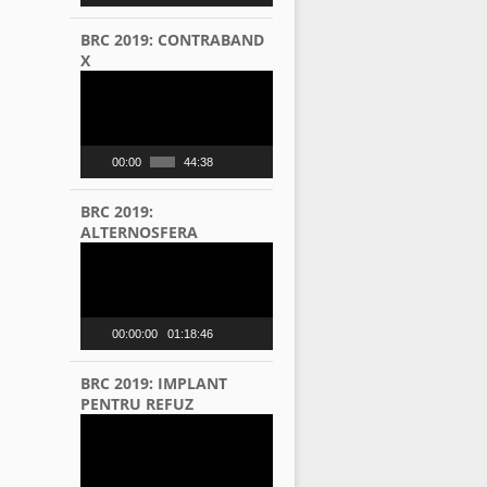
BRC 2019: CONTRABAND
X
Video
Player
00:00
44:38
BRC 2019:
ALTERNOSFERA
Video
Player
00:00:00
01:18:46
BRC 2019: IMPLANT
PENTRU REFUZ
Video
Player