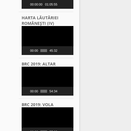
00:00:00
01:05:55
HARTA LĂUTĂRIEI
ROMÂNEŞTI (IV)
Video
Player
00:00
45:32
BRC 2019: ALTAR
Video
Player
00:00
54:34
BRC 2019: VOLA
Video
Player