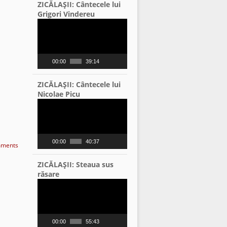
ZICĂLAŞII: Cântecele lui
Grigori Vindereu
Video
Player
00:00
39:14
ZICĂLAŞII: Cântecele lui
Nicolae Picu
Video
Player
00:00
40:37
ments
ZICĂLAŞII: Steaua sus
răsare
Video
Player
00:00
55:43