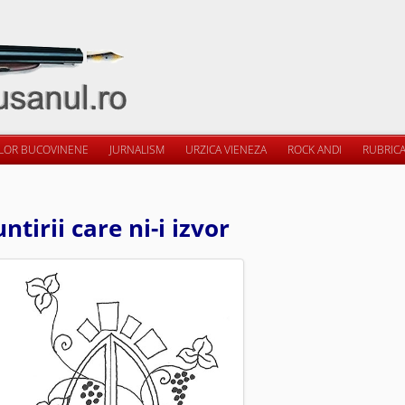
ILOR BUCOVINENE
JURNALISM
URZICA VIENEZA
ROCK ANDI
RUBRICA
ntirii care ni-i izvor