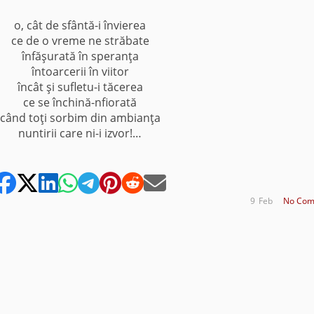
o, cât de sfântă-i învierea
ce de o vreme ne străbate
înfăşurată în speranţa
întoarcerii în viitor
încât şi sufletu-i tăcerea
ce se închină-nfiorată
când toţi sorbim din ambianţa
nuntirii care ni-i izvor!…
9
Feb
No Com