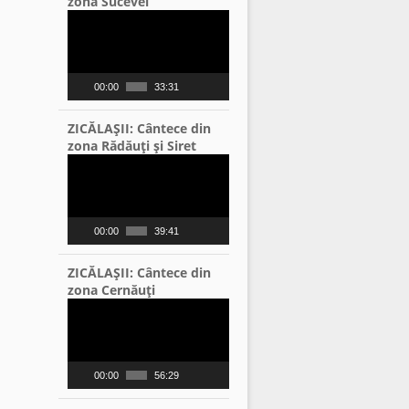
zona Sucevei
Video
Player
00:00
33:31
ZICĂLAŞII: Cântece din
zona Rădăuţi şi Siret
Video
Player
00:00
39:41
ZICĂLAŞII: Cântece din
zona Cernăuţi
Video
Player
00:00
56:29