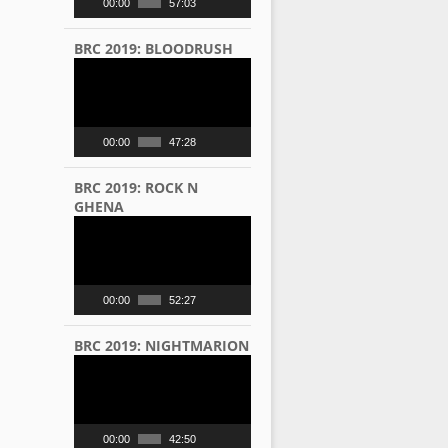
00:00
57:03
BRC 2019: BLOODRUSH
Video
Player
00:00
47:28
BRC 2019: ROCK N
GHENA
Video
Player
00:00
52:27
BRC 2019: NIGHTMARION
Video
Player
00:00
42:50