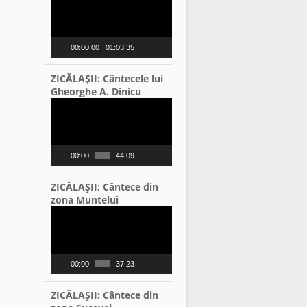
Player
00:00:00
01:03:35
ZICĂLAŞII: Cântecele lui
Gheorghe A. Dinicu
Video
Player
00:00
44:09
ZICĂLAŞII: Cântece din
zona Muntelui
Video
Player
00:00
37:23
ZICĂLAŞII: Cântece din