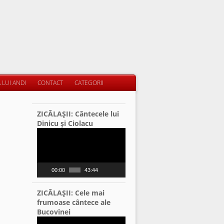
 LUI ANDI
CONTACT
CATEGORII
ZICĂLAŞII: Cântecele lui
Dinicu şi Ciolacu
Video
Player
00:00
43:44
ZICĂLAŞII: Cele mai
frumoase cântece ale
Bucovinei
Video