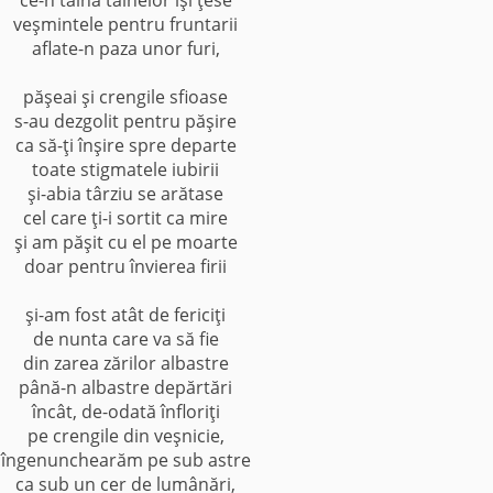
veşmintele pentru fruntarii
aflate-n paza unor furi,
păşeai şi crengile sfioase
s-au dezgolit pentru păşire
ca să-ţi înşire spre departe
toate stigmatele iubirii
şi-abia târziu se arătase
cel care ţi-i sortit ca mire
şi am păşit cu el pe moarte
doar pentru învierea firii
şi-am fost atât de fericiţi
de nunta care va să fie
din zarea zărilor albastre
până-n albastre depărtări
încât, de-odată înfloriţi
pe crengile din veşnicie,
îngenunchearăm pe sub astre
ca sub un cer de lumânări,