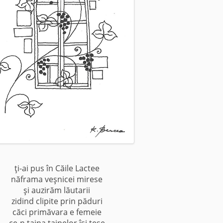
ţi-ai pus în Căile Lactee
năframa veşnicei mirese
şi auzirăm lăutarii
zidind clipite prin păduri
căci primăvara e femeie
ce-n taina tainelor îşi ţese