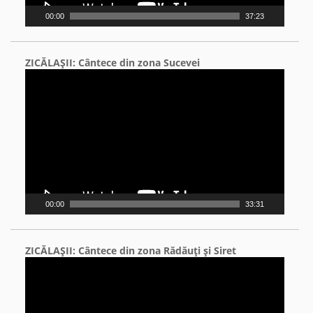
00:00
37:23
ZICĂLAŞII: Cântece din zona Sucevei
Video
Player
00:00
33:31
ZICĂLAŞII: Cântece din zona Rădăuţi şi Siret
Video
Player