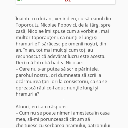
*
Înainte cu doi ani, venind eu, cu săteanul din
Toporoutz, Nicolae Popovici, de la târg, spre
casă, Nicolae îmi spuse cum a vorbit el, mai
multor toporăuţeni, că nunţile lungi şi
hramurile îi sărăcesc pe omenii no­ştri, din
an, în an, tot mai mult şi cum toţi au
recunoscut că adevărat lucru este acesta.
Deci mă întrebă badea Nicolae:
– Oare nu s-ar putea să scrie părintele,
parohul nostru, ori dumneata să scrii la
ocârmuirea ţării ori la consistoriu, că să se
oprească răul ce-l aduc nunţile lungi şi
hramurile?
*
Atunci, eu i-am răspuns:
– Cum nu se poate nimeni amesteca în casa
mea, să-mi poruncească cât am să
cheltuiesc cu serbarea hramului, patronului