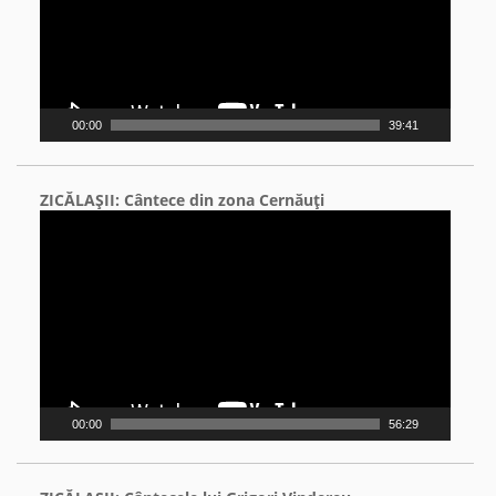
00:00
39:41
ZICĂLAŞII: Cântece din zona Cernăuţi
Video
Player
00:00
56:29