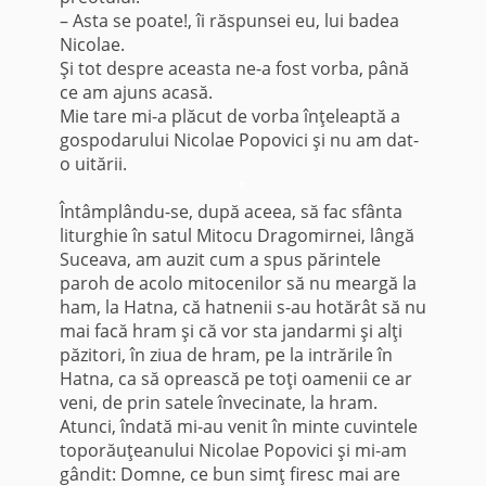
– Asta se poate!, îi răspunsei eu, lui badea
Nicolae.
Şi tot despre aceasta ne-a fost vorba, până
ce am ajuns acasă.
Mie tare mi-a plăcut de vorba înţeleaptă a
gospodarului Nicolae Popovici şi nu am dat-
o uitării.
*
Întâmplându-se, după aceea, să fac sfânta
liturghie în satul Mitocu Dragomirnei, lângă
Suceava, am auzit cum a spus părintele
paroh de acolo mitocenilor să nu meargă la
ham, la Hatna, că hatnenii s-au hotărât să nu
mai facă hram şi că vor sta jandarmi şi alţi
păzitori, în ziua de hram, pe la intrările în
Hatna, ca să oprească pe toţi oamenii ce ar
veni, de prin satele învecinate, la hram.
Atunci, îndată mi-au venit în minte cuvintele
toporăuţeanului Nicolae Popovici şi mi-am
gândit: Domne, ce bun simţ firesc mai are