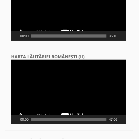
00:00
35:10
HARTA LĂUTĂRIEI ROMÂNEŞTI (II)
Video
Player
00:00
47:06