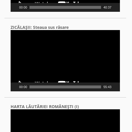
00:00
40:37
ZICĂLAŞII: Steaua sus răsare
Video
Player
00:00
55:43
HARTA LĂUTĂRIEI ROMÂNEŞTI (I)
Video
Player