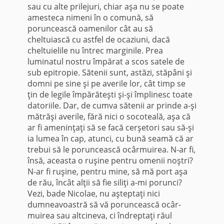
sau cu alte prilejuri, chiar aşa nu se poate
amesteca nimeni în o comună, să
poruncească oamenilor cât au să
cheltuiască cu astfel de ocaziuni, dacă
cheltuielile nu întrec marginile. Prea
luminatul nostru împărat a scos satele de
sub epitropie. Sătenii sunt, astăzi, stăpâni şi
domni pe sine şi pe averile lor, cât timp se
ţin de legile împărăteşti şi-şi împlinesc toate
datoriile. Dar, de cumva să­tenii ar prinde a-şi
mătrăşi averile, fără nici o socoteală, aşa că
ar fi ameninţaţi să se facă cerşetori sau să-şi
ia lumea în cap, atunci, cu bună seamă că ar
trebui să le poruncească ocârmuirea. N-ar fi,
însă, aceasta o ruşine pentru omenii noştri?
N-ar fi ruşine, pentru mine, să mă port aşa
de rău, încât alţii să fie siliţi a-mi porunci?
Vezi, bade Nicolae, nu aşteptaţi nici
dumneavoastră să vă poruncească ocâr­
muirea sau altcineva, ci îndreptaţi răul