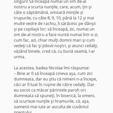
singuri! Să în­ceapă numai un om de-al
nostru a scurta nunţile, care, acum, ţin şi
câte o săptămână, omoară minţile şi
trupurile, cu câte 8, 9, 10, până la 12 şi mai
multe vedre de ra­chiu, îi sărăcesc pe dânşii
şi pe copilaşii lor; să înceapă, zic, numai un
om de-al nostru a face nuntă numai într-o zi,
cum fac, azi, chiar mulţi domni mari şi cum
vedeţi că fac şi jidovii noştri, şi atunci ceilalţi,
văzând binele, cred că, cu bună seamă, l-ar
urma.
*
La acestea, badea Nicolae îmi răspunse:
– Bine ar fi să înceapă cineva aşa, cum zici
dumneata, dar eu ştiu că nimeni n-a începe,
căci ar fi luat în ruşine de către ceilalţi. Dar
eu socot ca măcar părintele paroh ori
dumneata să spu­neţi, în biserică, la omeni,
să scurteze nunţile şi hramurile, că, aşa,
oamenii mai iute ar asculta de cuvântul
preo­tului.