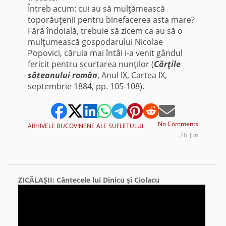
Întreb acum: cui au să mulţămească
toporăuţenii pentru binefacerea asta mare?
Fără îndoială, trebuie să zicem ca au să o
mulţumească gospodarului Nicolae
Popovici, căruia mai întâi i-a venit gândul
fericit pentru scurtarea nunţilor (
Cărţile
săteanului român
, Anul IX, Cartea IX,
septembrie 1884, pp. 105-108).
No Comments
ARHIVELE BUCOVINENE ALE SUFLETULUI
26
Jun
ZICĂLAŞII: Cântecele lui Dinicu şi Ciolacu
Video
Player