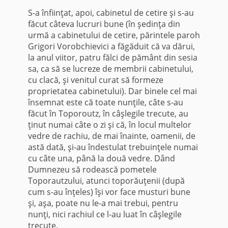
*
S-a înfiinţat, apoi, cabinetul de cetire şi s-au
făcut câteva lucruri bune (în şedinţa din
urmă a cabinetului de cetire, părintele pa­roh
Grigori Vorobchievici a făgăduit că va dărui,
la anul vii­tor, patru fălci de pământ din sesia
sa, ca să se lucreze de membrii cabinetului,
cu clacă, şi venitul curat să formeze
proprieta­tea cabinetului). Dar binele cel mai
însemnat este că toate nunţile, câte s-au
făcut în Toporoutz, în câşlegile trecute, au
ţinut numai câte o zi şi că, în locul multelor
vedre de rachiu, de mai înainte, oamenii, de
astă dată, şi-au îndestulat trebuinţele numai
cu câte una, până la două vedre. Dând
Dumnezeu să rodească pometele
Toporautzului, atunci toporăuţenii (după
cum s-au înţeles) îşi vor face musturi bune
şi, aşa, poate nu le-a mai trebui, pentru
nunţi, nici rachiul ce l-au luat în câşlegile
trecute.