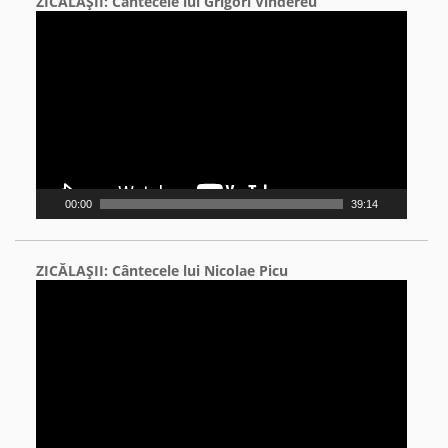
ZICĂLAŞII: Cântecele lui Grigori Vindereu
Video
Player
00:00
39:14
ZICĂLAŞII: Cântecele lui Nicolae Picu
Video
Player