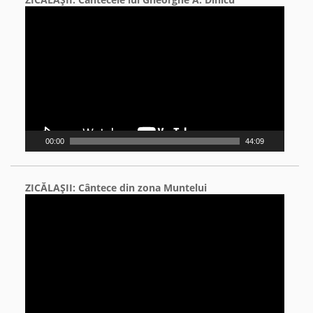
Video
Player
00:00
44:09
ZICĂLAŞII: Cântece din zona Muntelui
Video
Player