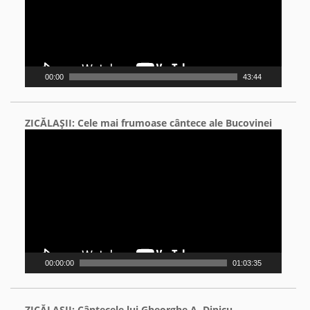
00:00
43:44
ZICĂLAŞII: Cele mai frumoase cântece ale Bucovinei
Video
Player
00:00:00
01:03:35
ZICĂLAŞII: Cântecele lui Gheorghe A. Dinicu