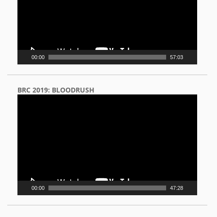
00:00
57:03
BRC 2019: BLOODRUSH
Video
Player
00:00
47:28