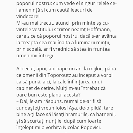
poporul nostru; cum vede el singur relele ce-
l ameninţă si cum caută leacuri de
vindecare!
Mi-au mai trecut, atunci, prin minte sş cu­
vintele vestitului scriitor neamţ Hoffmann,
care zice că poporul nostru, dacă s-ar avânta
la treapta cea mai înaltă a luminării minţii,
prin şcoală, ar fi vrednic să stea în fruntea
omenimii întregi.
*
A trecut, apoi, aproape un an, la mijloc, până
ce omenii din Toporoutz au început a vorbi
ca să pună, aici, la cale înfiinţarea unui
cabinet de cetire. Mulţi m-au întrebat că
oare bun este planul acesta?
– Da!, le-am răspuns, numai de-ar fi să
cunoaşteţi vreun folos! Aşa, de-o pildă, tare
bine a-ţi face să lăsaţi hramurile, ca hatnenii,
şi să scurtaţi nunţile, după cum foarte
înţelept mi-a vorbita Nicolae Popovici.