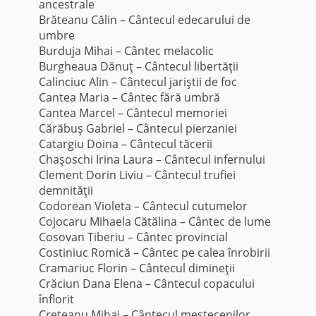
ancestrale
Brăteanu Călin – Cântecul edecarului de
umbre
Burduja Mihai – Cântec melacolic
Burgheaua Dănuţ – Cântecul libertăţii
Calinciuc Alin – Cântecul jariştii de foc
Cantea Maria – Cântec fără umbră
Cantea Marcel – Cântecul memoriei
Cărăbuş Gabriel – Cântecul pierzaniei
Catargiu Doina – Cântecul tăcerii
Chaşoschi Irina Laura – Cântecul infernului
Clement Dorin Liviu – Cântecul trufiei
demnităţii
Codorean Violeta – Cântecul cutumelor
Cojocaru Mihaela Cătălina – Cântec de lume
Cosovan Tiberiu – Cântec provincial
Costiniuc Romică – Cântec pe calea înrobirii
Cramariuc Florin – Cântecul dimineţii
Crăciun Dana Elena – Cântecul copacului
înflorit
Creţeanu Mihai – Cântecul mestecenilor