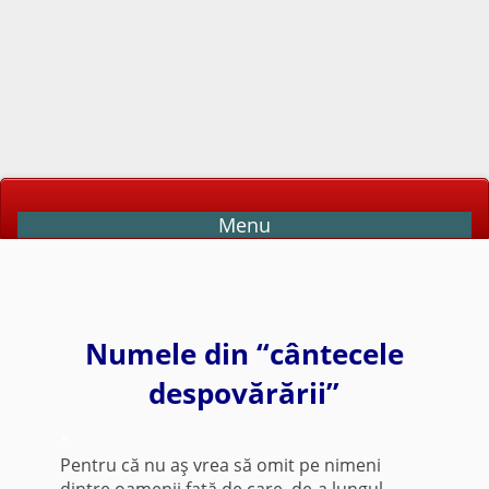
Menu
Numele din “cântecele
despovărării”
*
Pentru că nu aş vrea să omit pe nimeni
dintre oamenii faţă de care, de-a lungul