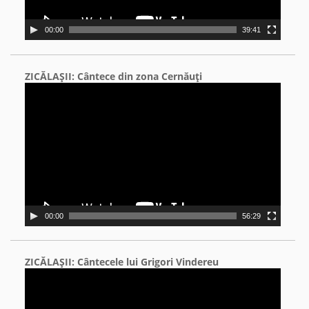
00:00
39:41
ZICĂLAŞII: Cântece din zona Cernăuţi
Video
Player
00:00
56:29
ZICĂLAŞII: Cântecele lui Grigori Vindereu
Video
Player