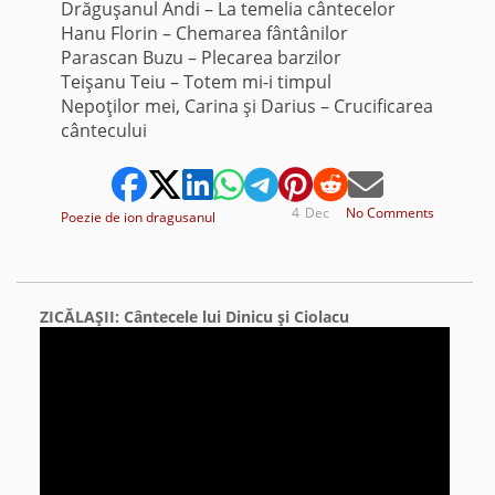
Drăguşanul Andi – La temelia cântecelor
Hanu Florin – Chemarea fântânilor
Parascan Buzu – Plecarea barzilor
Teişanu Teiu – Totem mi-i timpul
Nepoţilor mei, Carina şi Darius – Crucificarea
cântecului
4
Dec
No Comments
Poezie de ion dragusanul
ZICĂLAŞII: Cântecele lui Dinicu şi Ciolacu
Video
Player