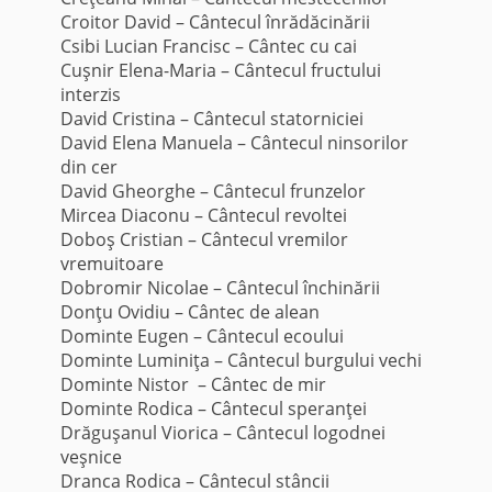
Croitor David – Cântecul înrădăcinării
Csibi Lucian Francisc – Cântec cu cai
Cuşnir Elena-Maria – Cântecul fructului
interzis
David Cristina – Cântecul statorniciei
David Elena Manuela – Cântecul ninsorilor
din cer
David Gheorghe – Cântecul frunzelor
Mircea Diaconu – Cântecul revoltei
Doboş Cristian – Cântecul vremilor
vremuitoare
Dobromir Nicolae – Cântecul închinării
Donţu Ovidiu – Cântec de alean
Dominte Eugen – Cântecul ecoului
Dominte Luminiţa – Cântecul burgului vechi
Dominte Nistor – Cântec de mir
Dominte Rodica – Cântecul speranţei
Drăguşanul Viorica – Cântecul logodnei
veşnice
Dranca Rodica – Cântecul stâncii