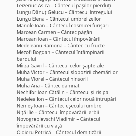
Leizeriuc Asica – Cântecul paşilor pierduţi
Lungu Dănuţ Gelucu – Cântecul întregului
Lungu Elena – Cântecul umbrei zeilor
Manole Ioan – Cântecul cosmicei furişări
Marcean Carmen – Cântec păgân
Marcean Ioan – Cântecul împovărării
Medeleanu Ramona – Cântec cu fructe
Mezofi Bogdan – Cântecul întâmpinării
bardului
Mîrza Gavril – Cântecul celor şapte zile
Muha Victor – Cântecul slobozirii chemărilor
Muha Viorel – Cântecul ninsorii
Muha Ana – Cântec damnat
Nechifor Ioan Cătălin – Cântecul şi risipa
Nedelea Ion – Cântecul celor nouă întrupări
Nemeş Ioan – Cântec eşecului umbrei
Niţă Ilie – Cântecul împovărării ierbii
Novogreblevschi Vladimir – Cântecul
împovărării cu viaţă
Oloieru Petrică – Cântecul demitizării