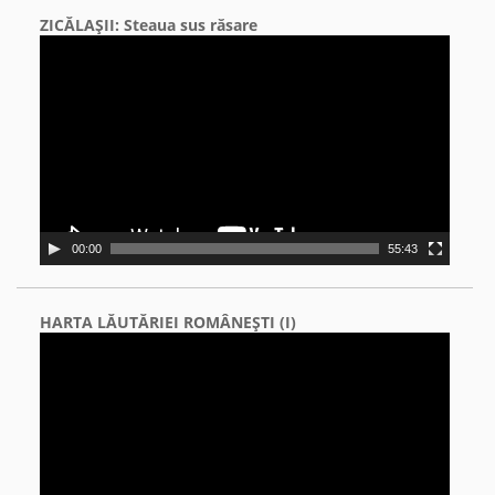
ZICĂLAŞII: Steaua sus răsare
Video
Player
00:00
55:43
HARTA LĂUTĂRIEI ROMÂNEŞTI (I)
Video
Player