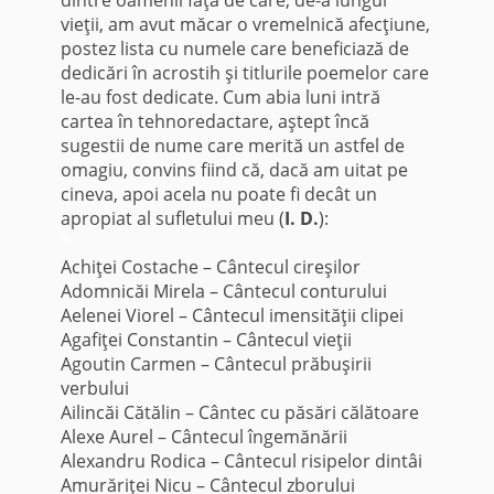
vieţii, am avut măcar o vremelnică afecţiune,
postez lista cu numele care beneficiază de
dedicări în acrostih şi titlurile poemelor care
le-au fost dedicate. Cum abia luni intră
cartea în tehnoredactare, aştept încă
sugestii de nume care merită un astfel de
omagiu, convins fiind că, dacă am uitat pe
cineva, apoi acela nu poate fi decât un
apropiat al sufletului meu (
I. D.
):
*
Achiţei Costache – Cântecul cireşilor
Adomnicăi Mirela – Cântecul conturului
Aelenei Viorel – Cântecul imensităţii clipei
Agafiţei Constantin – Cântecul vieţii
Agoutin Carmen – Cântecul prăbuşirii
verbului
Ailincăi Cătălin – Cântec cu păsări călătoare
Alexe Aurel – Cântecul îngemănării
Alexandru Rodica – Cântecul risipelor dintâi
Amurăriţei Nicu – Cântecul zborului