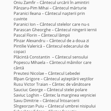
Oniu Zamfir – Cântecul urcării în amintiri
Pânzaru-Pim Mihai – Cântecul mărturie
Paranici Ileana – Cântecul naşterii prin
cuvinte
Paranici Ion – Cântecul stelelor care nu-s
Parascan Gheorghe – Cântecul ningerii iernii
Pascal Florin – Cântecul lămpii
Pînzar Alexandru – Cântecul de a doua zi
Pintilie Valerică – Cântecul edecarului de
copaci
Plăcintă Constantin – Cântecul sensului
Popescu Mihaela – Cântecul mâinilor care
cântă
Preutesi Nicolae – Cântecul Lebedei
Rîpan Grigore – Cântecul aşteptării veştilor
Rusu Victor Traian – Cântec de vânătoare
Sauciuc George – Cântecul stelei polare
Saviuc Loghin – Cântec la marginea veşniciei
Savu Dimitrie – Cântecul întoarcerii
Sîngeorzan Puiu – Cântecul umbrei nisipului