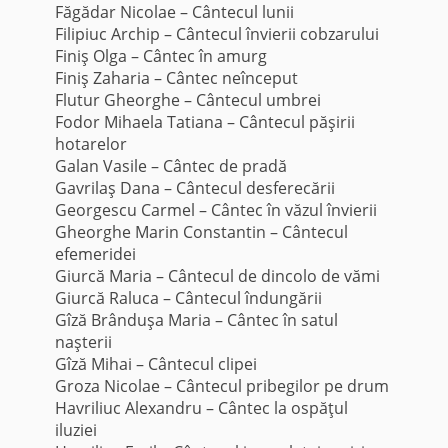
Făgădar Nicolae – Cântecul lunii
Filipiuc Archip – Cântecul învierii cobzarului
Finiş Olga – Cântec în amurg
Finiş Zaharia – Cântec neînceput
Flutur Gheorghe – Cântecul umbrei
Fodor Mihaela Tatiana – Cântecul păşirii
hotarelor
Galan Vasile – Cântec de pradă
Gavrilaş Dana – Cântecul desferecării
Georgescu Carmel – Cântec în văzul învierii
Gheorghe Marin Constantin – Cântecul
efemeridei
Giurcă Maria – Cântecul de dincolo de vămi
Giurcă Raluca – Cântecul îndungării
Gîză Brânduşa Maria – Cântec în satul
naşterii
Gîză Mihai – Cântecul clipei
Groza Nicolae – Cântecul pribegilor pe drum
Havriliuc Alexandru – Cântec la ospăţul
iluziei