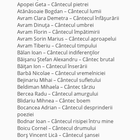
Apopei Geta – Cântecul pietrei
Atănăsoaie Bogdan – Cântecul lumii
Avram Clara Demetra – Cântecul înfăşurării
Avram Dinuţa – Cântecul umbrei
Avram Florin – Cântecul împătimirii
Avram Sorin Marius – Cântecul aproapelui
Avram Tiberiu – Cântecul timpului
Bălan Ioan – Cântecul indiferenţilor
Băişanu Ştefan Alexandru – Cântec brutal
Băiţan Ion – Cântecul înserării
Barbă Nicolae – Cântecul vremelniciei
Bejinariu Mihai – Cântecul sufletului
Beldiman Mihaela – Cântec târziu
Bercea Radu – Cântecul amurgului
Blidariu Mihnea – Cântec boem
Bocancea Adrian – Cântecul desprinderii
poeziei
Bodnar Ioan – Cântecul risipei întru mine
Boicu Cornel – Cântecul drumului
Borş Vincent Lică – Cântecul şansei