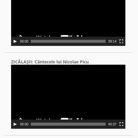
00:00
39:14
ZICĂLAŞII: Cântecele lui Nicolae Picu
Video
Player
00:00
40:37