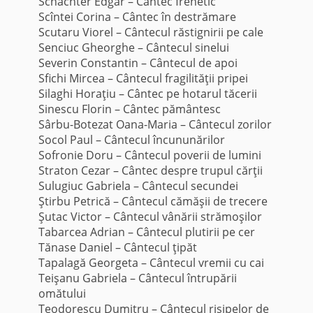
Schachter Edgar – Cântec frenetic
Scîntei Corina – Cântec în destrămare
Scutaru Viorel – Cântecul răstignirii pe cale
Senciuc Gheorghe – Cântecul sinelui
Severin Constantin – Cântecul de apoi
Sfichi Mircea – Cântecul fragilităţii pripei
Silaghi Horaţiu – Cântec pe hotarul tăcerii
Sinescu Florin – Cântec pământesc
Sârbu-Botezat Oana-Maria – Cântecul zorilor
Socol Paul – Cântecul încununărilor
Sofronie Doru – Cântecul poverii de lumini
Straton Cezar – Cântec despre trupul cărţii
Sulugiuc Gabriela – Cântecul secundei
Ştirbu Petrică – Cântecul cămăşii de trecere
Şutac Victor – Cântecul vânării strămoşilor
Tabarcea Adrian – Cântecul plutirii pe cer
Tănase Daniel – Cântecul ţipăt
Tapalagă Georgeta – Cântecul vremii cu cai
Teişanu Gabriela – Cântecul întrupării
omătului
Teodorescu Dumitru – Cântecul risipelor de