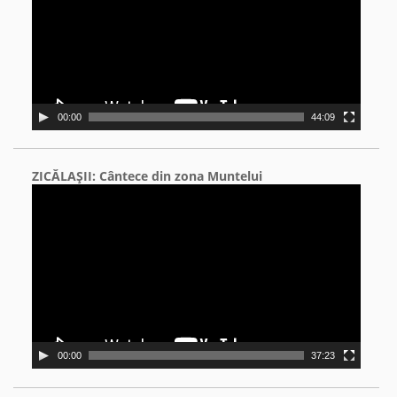
00:00
44:09
ZICĂLAŞII: Cântece din zona Muntelui
Video
Player
00:00
37:23