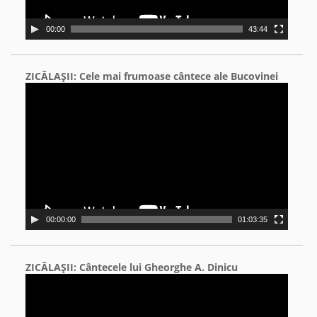
00:00
43:44
ZICĂLAŞII: Cele mai frumoase cântece ale Bucovinei
Video
Player
00:00:00
01:03:35
ZICĂLAŞII: Cântecele lui Gheorghe A. Dinicu
Video
Player