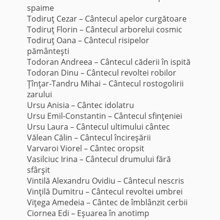
spaime
Todiruţ Cezar – Cântecul apelor curgătoare
Todiruţ Florin – Cântecul arborelui cosmic
Todiruţ Oana – Cântecul risipelor
pământeşti
Todoran Andreea – Cântecul căderii în ispită
Todoran Dinu – Cântecul revoltei robilor
Ţînţar-Tandru Mihai – Cântecul rostogolirii
zarului
Ursu Anisia – Cântec idolatru
Ursu Emil-Constantin – Cântecul sfinţeniei
Ursu Laura – Cântecul ultimului cântec
Vălean Călin – Cântecul încireşării
Varvaroi Viorel – Cântec oropsit
Vasilciuc Irina – Cântecul drumului fără
sfârşit
Vintilă Alexandru Ovidiu – Cântecul nescris
Vinţilă Dumitru – Cântecul revoltei umbrei
Viţega Amedeia – Cântec de îmblânzit cerbii
Ciornea Edi – Eşuarea în anotimp