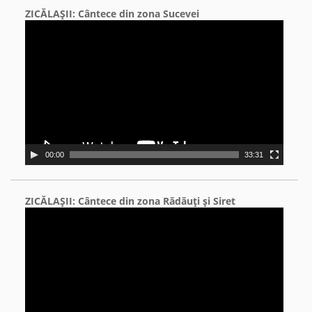
ZICĂLAŞII: Cântece din zona Sucevei
Video
Player
00:00
33:31
ZICĂLAŞII: Cântece din zona Rădăuţi şi Siret
Video
Player