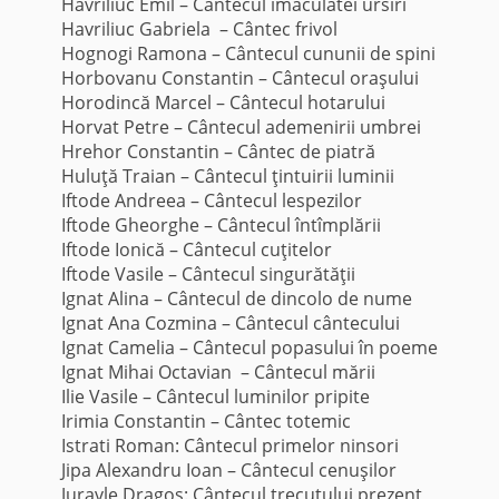
Havriliuc Emil – Cântecul imaculatei ursiri
Havriliuc Gabriela – Cântec frivol
Hognogi Ramona – Cântecul cununii de spini
Horbovanu Constantin – Cântecul oraşului
Horodincă Marcel – Cântecul hotarului
Horvat Petre – Cântecul ademenirii umbrei
Hrehor Constantin – Cântec de piatră
Huluţă Traian – Cântecul ţintuirii luminii
Iftode Andreea – Cântecul lespezilor
Iftode Gheorghe – Cântecul întîmplării
Iftode Ionică – Cântecul cuţitelor
Iftode Vasile – Cântecul singurătăţii
Ignat Alina – Cântecul de dincolo de nume
Ignat Ana Cozmina – Cântecul cântecului
Ignat Camelia – Cântecul popasului în poeme
Ignat Mihai Octavian – Cântecul mării
Ilie Vasile – Cântecul luminilor pripite
Irimia Constantin – Cântec totemic
Istrati Roman: Cântecul primelor ninsori
Jipa Alexandru Ioan – Cântecul cenuşilor
Juravle Dragoş: Cântecul trecutului prezent