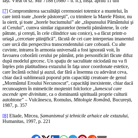
Iași. Vleat ot sz. Mir 7188 (1680 – n. n.), msța. aprilŭ 11 dni
[7]
Compromiterea sacralităţii ceremoniei totemice a muntelui, în
care intră toate „horele păstoreşti”, cu trimitere la Marele Păstor, nu
la oierit, şi toate „horele buciumului” ale „răspunsului Pământului şi
al Cerului”, cumva similar ziguratelor (temelii pământene, în cele
pătrate, şi cereşti, în cele cilindrice sau conice), s-a făcut printr-o
uriaşă „cercetare ştiinţifică”, făcută de cei care interpretau imanentul
care urcă din perspectiva transcendentului care coboară. Cu alte
cuvinte, intrarea în armonia universală a fost ignorată voit, în
favoarea coborârii cerului pe pământ, prin personificări făcute difuz
după modelul grecesc. Un spaţiu de sacralitate niciodată nu va fi
înţeles prin platitudinea extazului în faţa unor coordonate estetice,
care încântă ochiul şi auzul, dar fără a însemna cu adevărat ceva,
chiar dacă sublimează poporul prin capacităţi creatoare de genul
„Mormântul Eroului Necunoscut”, capacităţi inexistente, chiar dacă
recunoaştem în mimeticile moşteniri folclorice „
lumescul care
ascende spre divinitate
, ca o dominantă spirituală proprie culturii
autohtone” – Vulcănescu, Romulus,
Mitologie Română
, București,
1987, p. 357
[8]
Eliade, Mircea,
Șamanismul și tehnicile arhaice ale extazului
,
Humanitas, 1997, p. 221