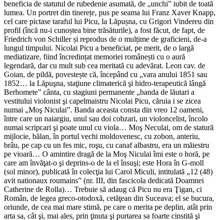
beneficia de statutul de rubedenie asumată, de „unchi” iubit de toată
lumea. Un portret din tinerețe, pus pe seama lui Franz Xaver Knapp,
cel care pictase taraful lui Picu, la Lăpușna, cu Grigori Vindereu din
profil (încă nu-i cunoștea bine trăsăturile), a fost făcut, de fapt, de
Friedrich von Schiller și reprodus de o mulțime de graficieni, de-a
lungul timpului. Nicolai Picu a beneficiat, pe merit, de o largă
mediatizare, fiind încredințat memoriei românești cu o aură
legendară, dar cu mult sub cea meritată cu adevărat. Leon cav. de
Goian, de pildă, povestește că, începând cu „vara anului 1851 sau
1852… la Lăpuşna, staţiune climaterică şi hidro-terapeutică lângă
Berhomete” cânta, cu stagiuni permanente „banda de lăutari a
vestitului violonist şi capelmaistru Nicolai Picu, căruia i se zicea
numai „Moş Niculai”. Banda aceasta consta din vreo 12 oameni,
între care un naiargiu, unul sau doi cobzari, un violoncelist, încolo
numai scripcari şi poate unul cu viola… Moş Neculai, om de statură
mijlocie, bălan, în portul vechi moldovenesc, cu zobon, anteriu,
brâu, pe cap cu un fes mic, roşu, cu canaf albastru, era un măiestru
pe vioară… O amintire dragă de la Moş Niculai îmi este o horă, pe
care am învăţat-o şi deprins-o de la el însuşi; este Hora în G-moll
(sol minor), publicată în colecţia lui Carol Miculi, intitulată „12 (48)
avit nationaux roumains” (nr. III, din fascicola dedicată Doamnei
Catherine de Rolla)… Trebuie să adaug că Picu nu era Ţigan, ci
Român, de legea greco-otodoxă, cetăţean din Suceava; el se bucura,
oriunde, de cea mai mare stimă, pe care o merita pe deplin, atât prin
arta sa, cât şi, mai ales, prin ţinuta şi purtarea sa foarte cinstită şi