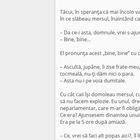
Tăcui, în speranţa că mai încolo va i
în ce slăbeau mersul, înaintând ca 
– Da ce-i asta, domnule, vrei s-a
– Bine, bine…
El pronunţa acest „bine, bine” cu 
– Ascultă, jupâne, îi zise frate-m
tocmeală, nu-ţi dăm nici o para.
– Asta nu-i pe voia dumitale.
Cu cât caii îşi domoleau mersul, c
să nu facem explozie. Eu unul, dr
neparlamentar, care m-ar fi obligat
Ce era? Ajunsesem dinaintea unui h
Era pe la 5 ore după amiază.
– Ce, vrei să faci alt popas aici?, îl 