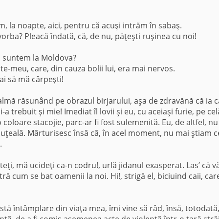
, la noapte, aici, pentru că acuşi intrăm în sabaş.
orba? Pleacă îndată, că, de nu, păţeşti ruşinea cu noi!
nu suntem la Moldova?
te-meu, care, din cauza bolii lui, era mai nervos.
ai să mă cârpeşti!
palmă răsunând pe obrazul birjarului, aşa de zdra­vănă că ia 
a trebuit şi mie! Imediat îl lovii şi eu, cu aceiaşi furie, pe cel
 coloare stacojie, parc-ar fi fost suleme­nită. Eu, de altfel, n
uţeală. Mărturisesc însă că, în acel moment, nu mai ştiam ce
.
i, mă ucideţi ca-n codru!, urlă jidanul exasperat. Las’ că vă
 cum se bat oamenii la noi. Hi!, strigă el, biciuind caii, car
stă întâmplare din viaţa mea, îmi vine să râd, însă, totodată
ă, de a fi comis asemenea acte de vi­olenţă într-o ţară stră