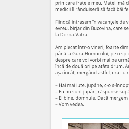
prin care fratele meu, Matei, mă 
medicii îl rânduiseră să facă băi f
Fiindcă intrasem în vacanţele de var
evreu, birjar din Bucovina, care se
la Dorna-Vatra.
Am plecat într-o vineri, foarte di
până la Gura-Homorului, pe o splen
des­pre care voi vorbi mai pe urmă.
încă de două ori pe atâta drum. Am
aşa încât, mer­gând astfel, era cu
– Hai mai iute, jupâne, c-o s-înnop
– Eu nu sunt jupân, răspunse supăra
– Ei bine, domnule. Dacă mergem 
– Vom vedea.