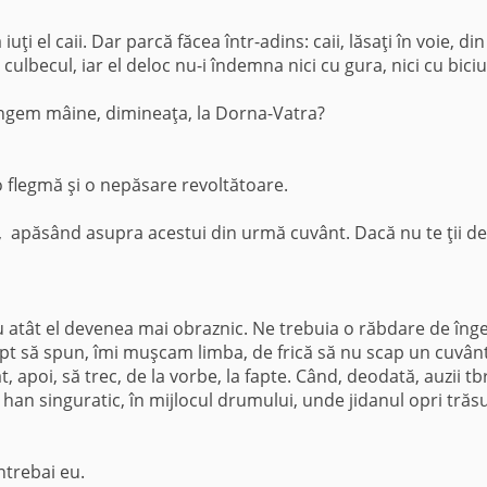
uţi el caii. Dar parcă făcea într-adins: caii, lăsaţi în voie, din
culbecul, iar el deloc nu-i îndemna nici cu gura, nici cu biciu
jungem mâine, dimineaţa, la Dorna-Vatra?
o flegmă şi o nepăsare revoltătoare.
eu, apăsând asupra acestui din urmă cuvânt. Dacă nu te ţii de
u atât el devenea mai obraznic. Ne trebuia o răbdare de înge
ept să spun, îmi muşcam limba, de frică să nu scap un cuvân
, apoi, să trec, de la vorbe, la fapte. Când, deodată, auzii t
an singuratic, în mijlocul drumului, unde jidanul opri trăs
întrebai eu.