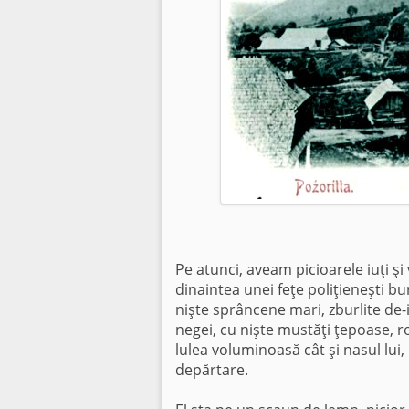
Pe atunci, aveam picioarele iuţi ş
dinaintea unei feţe poliţie­neşti b
nişte sprâncene mari, zburlite de-
negei, cu nişte mustăţi ţepoase, ro
lulea voluminoasă cât şi nasul lui, 
depărtare.