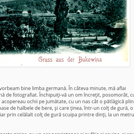
i vor­beam bine limba germană. În câteva mi­nute, mă aflai
ună de fotografiat. Închipuiţi-vă un om încreţit, posomorât, c
i acopereau ochii pe ju­mătate, cu un nas cât o pătlăgică plin
ase de hal­bele de bere, şi care ţinea, într-un colţ de gură, o
iar prin celălalt colţ de gură scuipa printre dinţi, la un metr