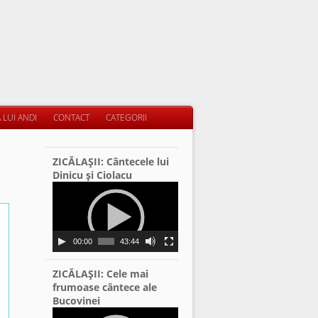
 LUI ANDI
CONTACT
CATEGORII
ZICĂLAŞII: Cântecele lui
Dinicu şi Ciolacu
Video
Player
00:00
43:44
ZICĂLAŞII: Cele mai
frumoase cântece ale
Bucovinei
Video