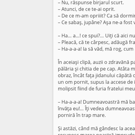
– Nu, răspunse birjarul scurt.
– Atunci, de ce te-ai oprit.
– De ce m-am opriiit? Ca să dormim
– Ce sabaş, jupâne? Aşa ne-a fost v
– Ha… a…! ce spui?… Uiţi că aici 
– Pleacă, că te cârpesc, adăugă fra
– Ha-a-a-a! Ia să văd, mă rog, cum 
În aceiaşi clipă, auzii o zdravănă 
pălăria şi chitia de pe cap. Atâta mi-
obraz, încât faţa jidanului căpătă o
un om pornit, supus la accese de i
molipsit fiind de furia fratelui meu
– Ha-a-a-a! Dumneavoastră mă bateţ
învăţa eu!… Îţi vedea dumneavoastră
porniră în trap mare.
Şi astăzi, când mă gândesc la acea
recunosc marea noastră impru­denţ