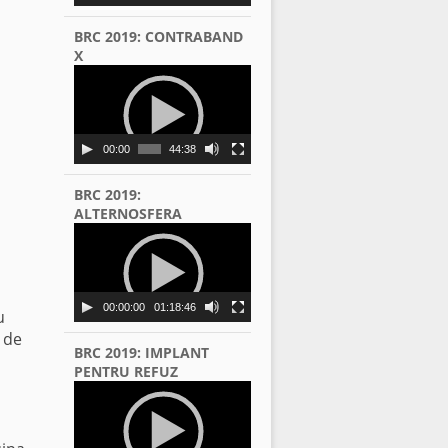
BRC 2019: CONTRABAND
X
Video
Player
00:00
44:38
BRC 2019:
ALTERNOSFERA
Video
Player
00:00:00
01:18:46
u
 de
BRC 2019: IMPLANT
PENTRU REFUZ
u
Video
Player