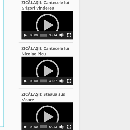
ZICĂLAŞII: Cântecele lui
Grigori Vindereu
Video
Player
00:00
39:14
ZICĂLAŞII: Cântecele lui
Nicolae Picu
Video
Player
00:00
40:37
ZICĂLAŞII: Steaua sus
răsare
Video
Player
00:00
55:43