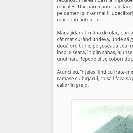
mai ales. Dar parcă poţi să le faci
pe oameni şi n-ar mai fi judecători.
mai poate întoarce.
Mâna jidanul, mâna de olac, parcă n
cât mat curând undeva, unde să gă
două ore bune, pe şoseaua cea fru
înspre seară, în plin sabaş, ajuns
unui han. Repede el se coborî de p
Atunci eu, înţeles fiind cu frate-meu
rămase cu birjarul, ca să-l facă să
cai­lor în grajd.