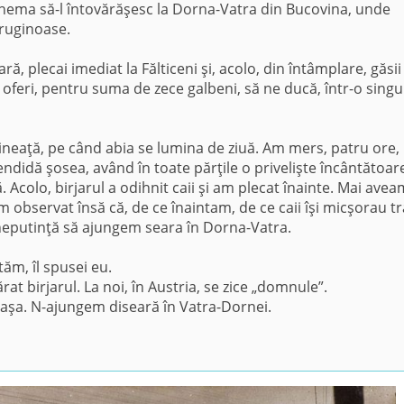
chema să-l întovărăşesc la Dorna-Vatra din Bucovina, unde
eruginoase.
ă, plecai imediat la Fălticeni şi, acolo, din întâmplare, găsii
 oferi, pentru suma de zece galbeni, să ne ducă, într-o singur
mineaţă, pe când abia se lumina de ziuă. Am mers, patru ore,
didă şosea, având în toate părţile o privelişte încântătoar
 Acolo, birjarul a odihnit caii şi am plecat înainte. Mai avea
 observat însă că, de ce înaintam, de ce caii îşi micşorau tr
 neputinţă să ajungem seara în Dorna-Vatra.
tăm, îl spusei eu.
t birjarul. La noi, în Austria, se zice „dom­nule”.
aşa. N-ajungem diseară în Vatra-Dornei.