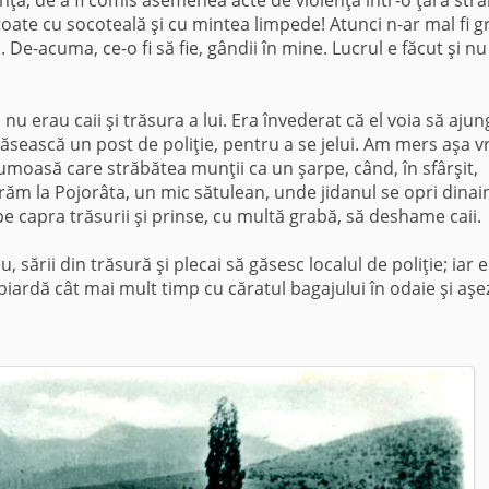
 toate cu socoteală şi cu mintea limpede! Atunci n-ar mal fi g
 De-acuma, ce-o fi să fie, gândii în mine. Lucrul e făcut şi nu
u erau caii şi trăsura a lui. Era învederat că el voia să ajun
sească un post de poliţie, pentru a se jelui. Am mers aşa v
moasă care străbătea mun­ţii ca un şarpe, când, în sfârşit,
erăm la Pojorâta, un mic sătulean, unde jidanul se opri di­nai
e capra trăsurii şi prinse, cu multă grabă, să deshame caii.
, să­rii din trăsură şi plecai să găsesc localul de poliţie; iar e
 piardă cât mai mult timp cu căratul bagajului în odaie şi aşe