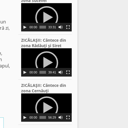
zona Sucevei
Video
Player
 un
ă zi,
00:00
33:31
ZICĂLAŞII: Cântece din
zona Rădăuţi şi Siret
Video
e,
Player
m
apul,
00:00
39:41
ZICĂLAŞII: Cântece din
zona Cernăuţi
Video
Player
00:00
56:29