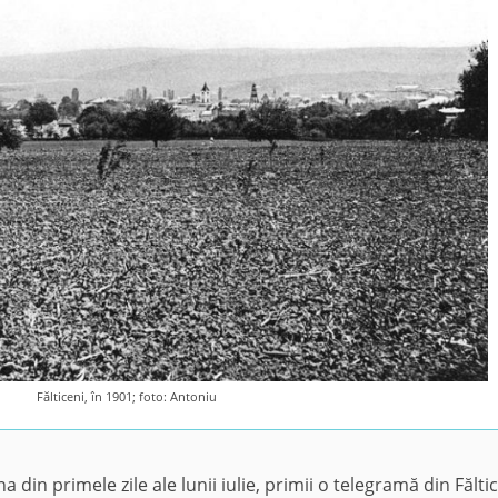
Fălticeni, în 1901; foto: Antoniu
una din primele zile ale lunii iulie, primii o telegramă din Făltic