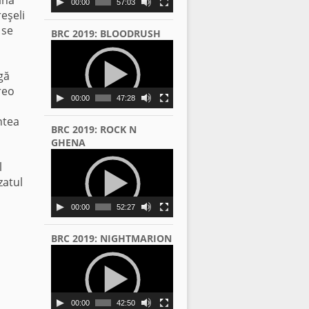
00:00
57:03
reşeli
 se
BRC 2019: BLOODRUSH
Video
Player
gă
reo
00:00
47:28
ntea
BRC 2019: ROCK N
GHENA
Video
l
Player
zatul
00:00
52:27
BRC 2019: NIGHTMARION
Video
Player
00:00
42:50