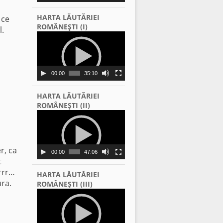
HARTA LĂUTĂRIEI
 ce
ROMÂNEŞTI (I)
l.
Video
Player
00:00
35:10
HARTA LĂUTĂRIEI
ROMÂNEŞTI (II)
Video
Player
r, ca
00:00
47:06
t
brrr…
HARTA LĂUTĂRIEI
ura.
ROMÂNEŞTI (III)
Video
Player