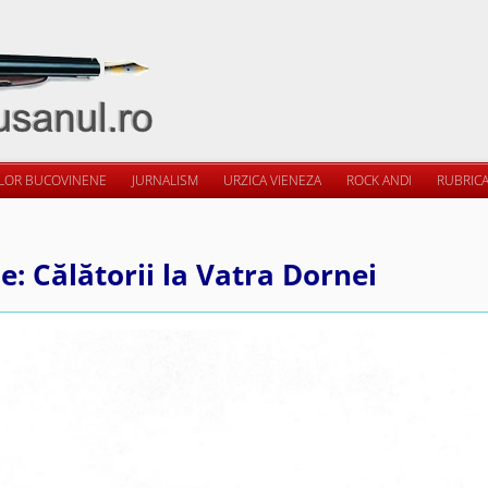
ILOR BUCOVINENE
JURNALISM
URZICA VIENEZA
ROCK ANDI
RUBRICA
: Călătorii la Vatra Dornei