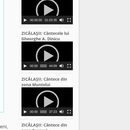
Player
00:00:00
01:03:35
ZICĂLAŞII: Cântecele lui
Gheorghe A. Dinicu
Video
Player
00:00
44:09
ZICĂLAŞII: Cântece din
zona Muntelui
Video
Player
00:00
37:23
ZICĂLAŞII: Cântece din
eni,