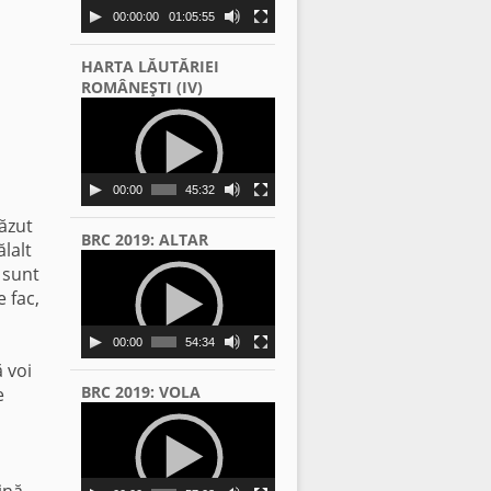
00:00:00
01:05:55
HARTA LĂUTĂRIEI
ROMÂNEŞTI (IV)
Video
Player
00:00
45:32
căzut
BRC 2019: ALTAR
ălalt
Video
u sunt
Player
 fac,
00:00
54:34
 voi
BRC 2019: VOLA
e
Video
Player
,
ină