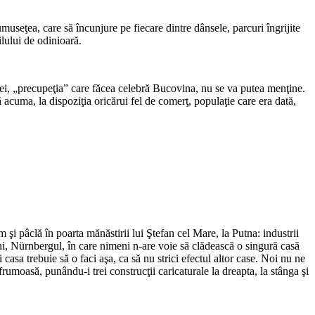
museţea, care să încunjure pe fiecare dintre dânsele, par­curi îngrijite
ilului de odinioară.
, „precupe­ţia” care făcea celebră Bucovina, nu se va putea men­ţine.
 acuma, la dispoziţia oricărui fel de comerţ, populaţie care era dată,
i pâclă în poarta mănăstirii lui Ştefan cel Mare, la Putna: in­dustrii
ni, Nürnbergul, în care nimeni n-are voie să clădească o singură casă
casa trebuie să o faci aşa, ca să nu strici efectul altor case. Noi nu ne
umoasă, punându-i trei construcţii caricatu­rale la dreapta, la stânga şi