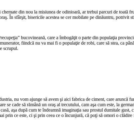
i chemate din nou la misiu­nea de odinioară, ar trebui parcuri de toată fru
. În sfârşit, bisericile acestea se cer mobilate pe dinăuntru, po­trivit st
ecupeţia” bucovineană, care a îmbogăţit o parte din populaţia provinciei
unerator, fiindcă nu va mai fi o populaţie de robi, care să stea, ca până
de scrupul.
ustria, nu vom ajunge să avem şi aici fabrica de ciment, care aruncă fum ş
are se cade să rămână un oraş al trecutului, cam aşa cum este, la germa
i o casă, aşa după cum te îndeamnă imaginaţia sau prostul dumitale gust, ci 
prin ce este, ci şi prin ceea ce o încunjură, că poţi să omori o clădire fr