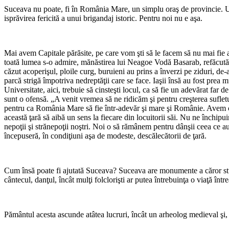
Suceava nu poate, fi în România Mare, un simplu oraş de provincie. Un o
isprăvirea fericită a unui brigandaj is­toric. Pentru noi nu e aşa.
Mai avem Capitale părăsite, pe care vom şti să le facem să nu mai fie a
toată lumea s-o admire, mănăstirea lui Neagoe Vodă Basarab, refăcută în 
căzut acoperişul, ploile curg, buruieni au prins a înverzi pe ziduri, de-
parcă strigă împotriva nedreptăţii care se face. Iaşii însă au fost prea 
Universitate, aici, trebuie să cinsteşti locul, ca să fie un adevărat far 
sunt o ofensă. „A venit vremea să ne ridicăm şi pentru creşterea suflet
pentru ca România Mare să fie într-adevăr şi mare şi Românie. Avem cel
această ţară să aibă un sens la fiecare din locuitorii săi. Nu ne închipui
nepoţii şi strănepoţii noştri. Noi o să rămânem pentru dânşii ceea ce a
începuseră, în condiţiuni aşa de modeste, descălecătorii de ţară.
Cum însă poate fi ajutată Suceava? Suceava are monumente a căror studier
cântecul, danţul, încât mulţi folclorişti ar putea întrebuinţa o viaţă înt
Pământul acesta ascunde atâtea lucruri, încât un arheolog medieval şi, 