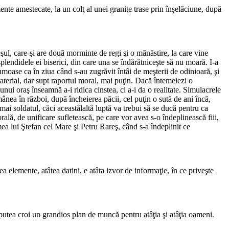
e ames­tecate, la un colţ al unei graniţe trase prin înşelă­ciune, după
şul, care-şi are două morminte de regi şi o mănăstire, la care vine
lendi­dele ei biserici, din care una se îndărătniceşte să nu moară. I-a
u­moase ca în ziua când s-au zugrăvit întâi de meşterii de odinioară, şi
 material, dar supt raportul moral, mai puţin. Dacă întemeiezi o
unui oraş înseamnă a-i ridica cinstea, ci a-i da o realitate. Simulacrele
nea în război, după încheierea păcii, cel puţin o sută de ani încă,
i soldatul, căci aceastălaltă luptă va trebui să se ducă pentru ca
orală, de unificare sufletească, pe care vor avea s-o îndeplinească fiii,
ea lui Ştefan cel Mare şi Petru Rareş, când s-a îndeplinit ce
ele­mente, atâtea datini, e atâta izvor de informaţie, în ce priveşte
putea croi un grandios plan de muncă pentru atâţia şi atâţia oameni.