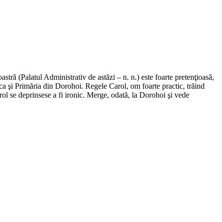
stră (Palatul Administrativ de astăzi – n. n.) este foarte pretenţioasă,
ca şi Primăria din Dorohoi. Regele Carol, om foarte practic, trăind
rol se deprinsese a fi ironic. Merge, odată, la Dorohoi şi vede