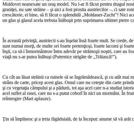
Moldovei neanexate un oraş model. Nu l-ar fi făcut pentru dragul nostru
graniţei, nu sate străine – şi aici a fost prostia austriecilor –, ci sat
crescătorie, ei bine, să fi făcut o splendidă „Moldauer-Zucht”! Nici ace
un glas şi glasul acela trebuia înăbuşit prin suprimarea ultimei pietre c
În această privinţă, austriecii s-au înşelat însă foarte mult. Se crede, d
sunt numai morţi, de multe ori foarte preten­ţioşi, foarte lacomi şi foart
înşii, ca să-i înmormânteze întru ade­văr pe strămoşii noştri, care au fost
viaţă nu s-ar putea înăbuşi (Puternice strigăte de „Trăiască!”).
Cu cât au lăsat străinii ca ruinele să se îngrămă­dească, şi cu atât mai m
strâns de carte, pricep acest glas. Omul care nu ceteşte din carte prind
şi cu vegetaţia câmpului şi a pădurii, tot aşa acel care n-a studiat istor
acel suflet al rasei, care nu s-a putut coborî în nici un mormânt. În frun
reîntregire (Mari aplauze).
Ţin să împlinesc şi a treia făgăduială, de la înce­put: anume să vă arăt