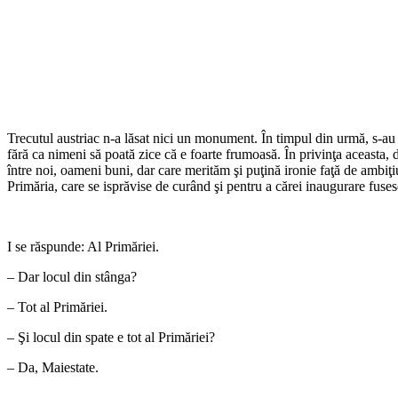
Trecutul austriac n-a lăsat nici un monument. În timpul din urmă, s-au f
fără ca nimeni să poată zice că e foarte frumoasă. În privinţa aceasta,
între noi, oameni buni, dar care merităm şi puţină ironie faţă de ambiţi
Primăria, care se isprăvise de curând şi pentru a cărei inaugurare fuses
I se răspunde: Al Primăriei.
– Dar locul din stânga?
– Tot al Primăriei.
– Şi locul din spate e tot al Primăriei?
– Da, Maiestate.