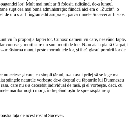
agandei lor! Mult mai mult ar fi folosit, ridicând, de-a lungul
 umane supt cea mai bună administraţie; fiindcă aici era o „Zucht”, o
el de ură s-ar fi îngrămădit asupra ei, parcă ruinele Sucevei ar fi scos
i sunt vii în proporţia faptei lor. Cunosc oameni vii care, neavând fapte,
, dar cunosc şi morţi care nu sunt morţi de loc. N-au atâta piatră Carpaţii
e s-ar răsturna munţii peste mormintele lor, şi încă glasul pornirii lor de
re nu cetesc şi care, ca simpli ţărani, n-au avut prilej să se lege mai
diat ştiinţele naturale vorbeşte de-a dreptul cu făpturile lui Dumnezeu
 rasa, care nu s-a deosebit individual de rasă, şi el vorbeşte, deci, cu
mele marilor noştri morţi, îndreptând oştirile spre răsplătire şi
oastră faţă de acest rost al Sucevei.