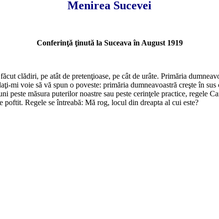
Menirea Sucevei
Conferinţă ţinută la Suceava în August 1919
ăcut clădiri, pe atât de pretenţioase, pe cât de urâte. Primăria dumneavoa
 daţi-mi voie să vă spun o poveste: primăria dumneavoastră creşte în sus 
uni peste măsura puterilor noastre sau peste cerinţele practice, regele Ca
e poftit. Regele se întreabă: Mă rog, locul din dreapta al cui este?