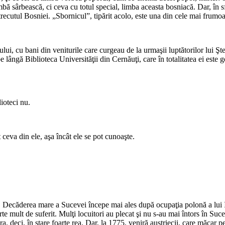
imbă sârbească, ci ceva cu totul spe­cial, limba aceasta bosniacă. Dar, în s
trecutul Bosniei. „Sbornicul”, tipărit acolo, este una din cele mai frumoas
lui, cu bani din veniturile care curgeau de la urmaşii luptătorilor lui Şt
pe lângă Biblioteca Universităţii din Cernăuţi, care în totalitatea ei est
ioteci nu.
t ceva din ele, aşa încât ele se pot cunoaşte.
. Decăderea mare a Sucevei în­cepe mai ales după ocupaţia polonă a lui I
e mult de suferit. Mulţi lo­cuitori au plecat şi nu s-au mai întors în Suce
deci, în stare foarte rea. Dar, la 1775, veniră austriecii, care măcar pentru