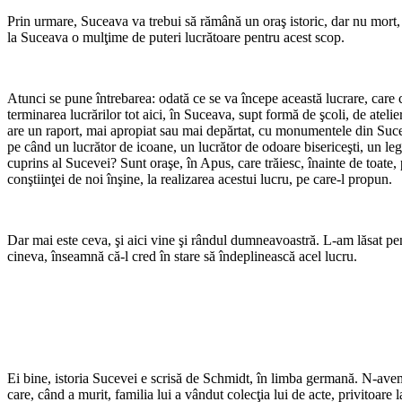
Prin urmare, Suceava va trebui să rămână un oraş istoric, dar nu mort, c
la Suceava o mulţime de puteri lucrătoare pentru acest scop.
Atunci se pune întrebarea: odată ce se va începe această lucrare, care c
terminarea lucrărilor tot aici, în Suceava, supt formă de şcoli, de atelie
are un raport, mai apropiat sau mai depărtat, cu monumentele din Suceava? 
pe când un lucrător de icoane, un lucrător de odoare bisericeşti, un legăto
cuprins al Sucevei? Sunt oraşe, în Apus, care trăiesc, înainte de toate, 
conştiinţei de noi înşine, la realizarea acestui lucru, pe care-l propun.
Dar mai este ceva, şi aici vine şi rândul dumneavoastră. L-am lăsat pen
cineva, înseamnă că-l cred în stare să îndeplinească acel lucru.
Ei bine, istoria Sucevei e scrisă de Schmidt, în limba germană. N-avem,
care, când a murit, familia lui a vândut colecţia lui de acte, privitoa