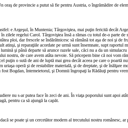
raş de provincie a putut să fie pentru Austria, o îngrămădire de element
stfel: e Argeşul, în Muntenia; Târgoviştea, mai puţin fericită decât Arge
zilele regelui Carol. Târgo­viştea însă a rămas cu totul de-o parte de sp
atâtea ploi, dar frescele se îndărătnicesc să rămână tot aşa de noi şi de fr
mult atinşi, şi repa­raţiile acordate pe urmă sunt însemnate, supt raportul
de lumină şi până departe să arunce razele sale, căci nu a da un simu­lacru 
ului nostru, de care avem atâta nevoie. Să pricepem bine că noi vom rămâ
 puţin o sută de ani de luptă mai grea decât aceea pe care o poartă numa
m uriaşa operă şi de restabilire materială, şi de drep­tate, şi de înălţare m
u fost Bogdan, întemeietorul, şi Domnii îngropaţi la Rădăuţi pentru vrem
e nu s-ar putea face în zeci de ani. În viaţa poporului sunt apoi atâtea 
reagă, pentru ca să ajungă la capăt.
dacă se poate şi un cercetător modern al trecutului nostru românesc, ar 