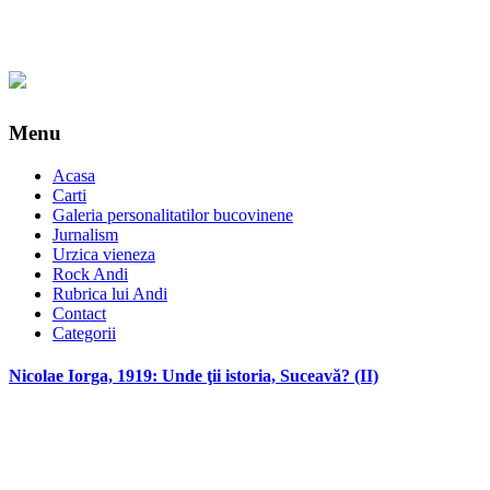
Menu
Acasa
Carti
Galeria personalitatilor bucovinene
Jurnalism
Urzica vieneza
Rock Andi
Rubrica lui Andi
Contact
Categorii
Nicolae Iorga, 1919: Unde ţii istoria, Suceavă? (II)