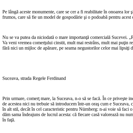
Pe lângă aceste monumente, care se cer a fi rea­bilitate în onoarea lor ş
frumos, care să fie un model de gos­podărie şi o podoabă pentru acest oraş
Nu se va putea da niciodată o mare importanţă comercială Sucevei. „Pr
Va veni vremea comerţului cinstit, mult mai restrâns, mult mai puţin rem
fără nici un mijloc de apărare, pe seama negustorilor celor mai lipsiţi 
Suceava, strada Regele Ferdinand
Prin urmare, comerţ mare, la Suceava, n-o să se facă. În ce priveşte ind
de acestea nici nu trebuie să introducem într-un oraş cum e Suceava, c
în alt stil, decât în cel caracteristic pentru Nürnberg: n-ai voie să fac
dăm sama îndeajuns de lucrul acesta: că fiecare casă valorează nu numai 
în faţă.