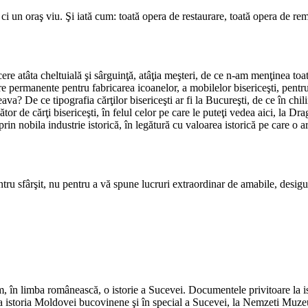
i un oraş viu. Şi iată cum: toată opera de restaurare, toată opera de remo
ere atâta cheltuială şi sârguinţă, atâţia meşteri, de ce n-am menţinea toa
re permanente pentru fabricarea icoanelor, a mobilelor bisericeşti, pentru 
De ce tipografia cărţilor bisericeşti ar fi la Bucureşti, de ce în chiliile
r de cărţi bisericeşti, în felul celor pe care le puteţi vedea aici, la Drag
prin nobila industrie istorică, în legătură cu valoarea istorică pe care o a
tru sfârşit, nu pentru a vă spune lu­cruri extraordinar de amabile, desig
 în limba românească, o istorie a Sucevei. Documentele privitoare la ist
re la istoria Moldovei bucovinene şi în special a Sucevei, la Nemzeti Muz