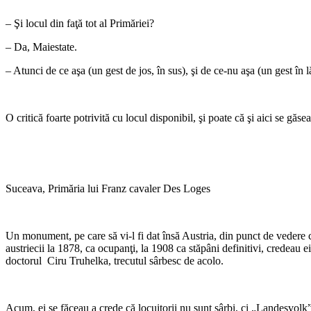
– Şi locul din faţă tot al Primăriei?
– Da, Maiestate.
– Atunci de ce aşa (un gest de jos, în sus), şi de ce-nu aşa (un gest în lă
O critică foarte potrivită cu locul disponibil, şi poate că şi aici se găsea
Suceava, Primăria lui Franz cavaler Des Loges
Un monument, pe care să vi-l fi dat însă Austria, din punct de vedere c
austriecii la 1878, ca ocupanţi, la 1908 ca stăpâni definitivi, credeau ei.
doctorul Ciru Truhelka, trecutul sârbesc de acolo.
Acum, ei se făceau a crede că locuitorii nu sunt sârbi, ci „Landesvolk”,