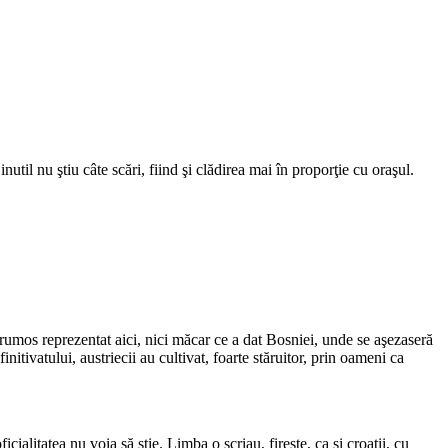
inutil nu ştiu câte scări, fiind şi clădirea mai în proporţie cu oraşul.
frumos reprezentat aici, nici măcar ce a dat Bosniei, unde se aşezaseră
nitivatu­lui, austriecii au cultivat, foarte stăruitor, prin oameni ca
alitatea nu voia să ştie. Limba o scriau, fireşte, ca şi croaţii, cu