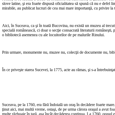
slove latine, şi era foarte dispusă oficialitatea să spună că nu e defel l
mirabile, au publicat lucruri de cea mai mare im­portanţă, cu privire la 
Aici, în Suceava, ca şi în toată Bucovina, nu există un muzeu al trecutu
specială românească, ci doar o secţie consacrată li­teraturii româneşti, 
o bibliotecă asemenea cu ale locuitorilor de pe malurile Rinului.
Prin urmare, monumente nu, muzee nu, colecţii de documente nu, bibl
În ce priveşte starea Sucevei, la 1775, acte au ră­mas, şi s-a întrebuinţa
Suceava, pe la 1760, era fără îndoială un oraş în decădere foarte mare
ţinut aici, mai multă vreme, ostaşi, de pe urma cărora oraşul a avut foart
multe războaie în ţară, aşa încât decăderea continua. La 1760, oraşul era, 