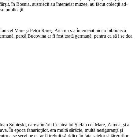
fârşit, în Bosnia, austriecii au întemeiat muzee, au făcut colecţii ad­
e publi­caţii.
efan cel Mare şi Petru Rareş. Aici nu s-a întemeiat nici o bibliotecă
e germană, parcă Bucovina ar fi fost toată germană, pentru ca să i se dea
oan Sobieski, care a întărit Cetatea lui Ştefan cel Mare, Zamca, şi a
ava. În epoca fanarioţilor, era multă sărăcie, multă nesi­guranţă şi
 a se servi pe ei, ar fi trebuit să ridice în faţa satelor şi târgurilor