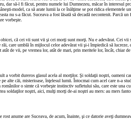
, dar să-l fi făcut, pentru numele lui Dumnezeu, măcar în interesul prop
e româneşti-model, ca să arate lumii la ce înălţime se pot ridica elementele
asta nu s-a făcut. Suceava a fost lă­sată să decadă necontenit. Parcă un f
are vorbeşte.
e obicei, că cei vii sunt vii şi cei morţi sunt morţi. Nu e adevărat. Cei vi
e răi, care umblă în mij­locul celor adevărat vii şi-i împiedică să lucreze
 atât de vii, pe vremea lor, atât de mari, prin meritele lor, încât, chiar d
ult a vorbit dureros glasul acela al morţilor. Şi soldaţii noştri, oameni ca
e pe alte căi, misterioase, înţelesul lumii. Întocmai cum acel care n-a stu
ia românilor o simte că vorbeşte instinctiv sufletului său, care este una cu
tea soldaţilor noştri, aici, mulţi morţi de-ai noştri au mers: au mers fan­to
 ce rost anume are Suceava, de acum, înainte, şi ce datorie aveţi dumneav