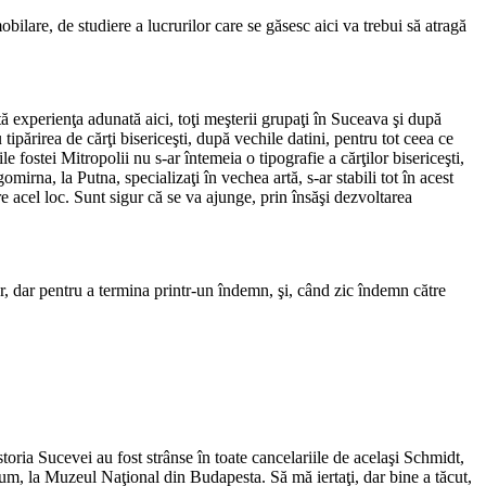
bilare, de studiere a lucrurilor care se găsesc aici va trebui să atragă
tă experienţa adunată aici, toţi meşterii grupaţi în Suceava şi după
tipărirea de cărţi bisericeşti, după vechile datini, pentru tot ceea ce
 fostei Mitropolii nu s-ar întemeia o tipografie a cărţilor bi­sericeşti,
omirna, la Putna, specializaţi în vechea artă, s-ar stabili tot în acest
re acel loc. Sunt sigur că se va ajunge, prin însăşi dezvoltarea
ur, dar pentru a termina printr-un îndemn, şi, când zic îndemn către
oria Sucevei au fost strânse în toate cancelariile de acelaşi Schmidt,
eum, la Muzeul Naţional din Budapesta. Să mă iertaţi, dar bine a tăcut,