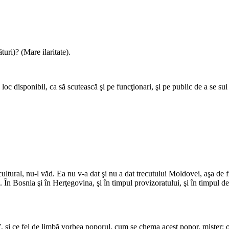
turi)? (Mare ilaritate).
 loc disponibil, ca să scu­tească şi pe funcţionari, şi pe public de a se sui 
ultural, nu-l văd. Ea nu v-a dat şi nu a dat trecutului Moldovei, aşa de 
 În Bosnia şi în Herţegovina, şi în timpul provizoratului, şi în timpul defi
 şi ce fel de limbă vorbea poporul, cum se chema acest popor, mister: ofici