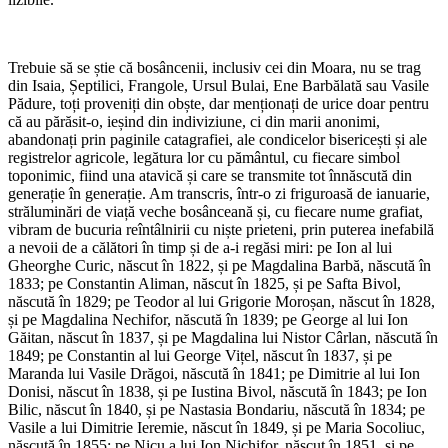
Trebuie să se știe că bosâncenii, inclusiv cei din Moara, nu se trag
din Isaia, Șeptilici, Frangole, Ursul Bulai, Ene Barbălată sau Vasile
Pădure, toți proveniți din obște, dar menționați de urice doar pentru
că au părăsit-o, ieșind din indiviziune, ci din marii anonimi,
abandonați prin paginile catagrafiei, ale condicelor bisericești și ale
registrelor agricole, legătura lor cu pământul, cu fiecare simbol
toponimic, fiind una atavică și care se transmite tot înnăscută din
generație în generație. Am transcris, într-o zi friguroasă de ianuarie,
străluminări de viață veche bosânceană și, cu fiecare nume grafiat,
vibram de bucuria reîntâlnirii cu niște prieteni, prin puterea inefabilă
a nevoii de a călători în timp și de a-i regăsi miri: pe Ion al lui
Gheorghe Curic, născut în 1822, și pe Magdalina Barbă, născută în
1833; pe Constantin Aliman, născut în 1825, și pe Safta Bivol,
născută în 1829; pe Teodor al lui Grigorie Moroșan, născut în 1828,
și pe Magdalina Nechifor, născută în 1839; pe George al lui Ion
Găitan, născut în 1837, și pe Magdalina lui Nistor Cârlan, născută în
1849; pe Constantin al lui George Vițel, născut în 1837, și pe
Maranda lui Vasile Drăgoi, născută în 1841; pe Dimitrie al lui Ion
Donisi, născut în 1838, și pe Iustina Bivol, născută în 1843; pe Ion
Bilic, născut în 1840, și pe Nastasia Bondariu, născută în 1834; pe
Vasile a lui Dimitrie Ieremie, născut în 1849, și pe Maria Socoliuc,
născută în 1855; pe Nicu a lui Ion Nichifor, născut în 1851, și pe