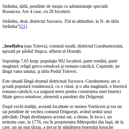
Strâmba, târlă, pendinte de moşia cu administraţie specială
Bosancea. Are 4 case, cu 28 locuitori.
Strâmbu, deal, districtul Suceava, 354 m altitudine, la N. de târla
Strâmba”
[21]
.
„
Ioseffalva
(sau Tolova), comună rurală, districtul Gurahumorului,
aşezată pe pârâul Stupca, afluent al Hraniţii.
Suprafaţa 7,65 kmp; populaţia 992 locuitori, parte români, parte
maghiari; religii greco-ortodoxă şi romano-catolică. Cuprinde, pe
lângă vatra satului, şi târla Podul Tolovei.
Este situată lângă drumul districtual Suceava- Gurahumora; are o
şcoală populară românească, cu o clasă, şi o alta maghiară, o biserică
romano-catolică; s-a asigurat teren pentru construirea unei biserici
filiale greco-ortodoxe, afenentă a parohiei din Drăgoeşti.
După vechi tradiţii, această localitate se numea Vorniceni şi era un
sat pendinte de vechea comună Drăgoeşti, având sediul unui
pârcălab. După desfiinţarea acestui sat, a rămas, în locu-i, un
teritoriu care, la 1776, era în proprietatea Mitropoliei din Iaşii, de la
care, un an mai târziu, a trecut în stăpânirea boierului Ionache