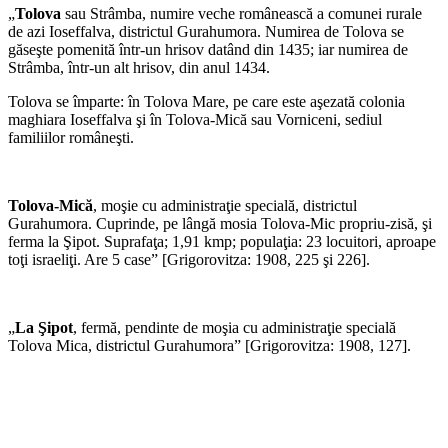
„
Tolova
sau Strâmba, numire veche românească a comunei rurale
de azi Ioseffalva, districtul Gurahumora. Numirea de Tolova se
găseşte pomenită într-un hrisov datând din 1435; iar numirea de
Strâmba, într-un alt hrisov, din anul 1434.
Tolova se împarte: în Tolova Mare, pe care este aşezată colonia
maghiara Ioseffalva şi în Tolova-Mică sau Vorniceni, sediul
familiilor româneşti.
Tolova-Mică
, moşie cu administraţie specială, districtul
Gurahumora. Cuprinde, pe lângă mosia Tolova-Mic propriu-zisă, şi
ferma la Şipot. Suprafaţa; 1,91 kmp; populaţia: 23 locuitori, aproape
toţi israeliţi. Are 5 case” [Grigorovitza: 1908, 225 şi 226].
„
La Şipot
, fermă, pendinte de moşia cu administraţie specială
Tolova Mica, districtul Gurahumora” [Grigorovitza: 1908, 127].