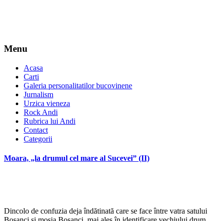
Menu
Acasa
Carti
Galeria personalitatilor bucovinene
Jurnalism
Urzica vieneza
Rock Andi
Rubrica lui Andi
Contact
Categorii
Moara, „la drumul cel mare al Sucevei” (II)
Dincolo de confuzia deja îndătinată care se face între vatra satului
Bosanci și moșia Bosanci, mai ales în identificare vechiului drum