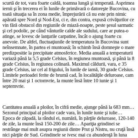
scurtă de tot, vara foarte caldă, toamna lungă şi temperată. Asprimea
iernii şi în trecerea ei în lunile de primăvară o datoreşte Bucovina, cu
toată situaţia sa în zona medie, împrejurării că nu este prin nimic
apărată spre Nord şi Nod-Est, ci e, din contra, expusă crivăţurilor ce
vin fără obstacol din regiunile de miază-noapte, peste şesul sarmatic
şi cel podolic, pe când vânturile calde ale sudului, care ar putea-o
atinge, se lovesc de lanţurile carpatine, încât o ajung foarte cu
anevoie. De altfel, fluctuaţiunile de temperatura în Bucovina sunt
neînsemnate, în partea ei muntoasă; în schimb însă domneşte o mare
predizpositie la precipitate atmosferice. Media anuală a temperaturii
variază până la 5,5 grade Celsius, în regiunea muntoasă, şi până la 8
grade Celsius, în regiunea colinară. Maximul căldurii, vara, e 35
grade Celsius, iar cel al frigului, în lunile de iarnă, 30 grade Celsius.
Limitele perioadei ferite de brumă cad, în localităţile deluroase, cam
între 20 mai şi 1 octomvrie, la munte însă între 10 iunie şi 1
septemvrie.
Cantitatea anuală a ploilor, în cifră medie, ajunge până la 683 mm…
Sezonul principal al ploilor cade vara, în lunile iunie şi iulie…
Epoca de zăpadă, la rândul ei, numără, în părţile deluroase, 120-140
de zile, la munte însă 150-200 de zile… Apariţia grindinei se
restrânge mai mult asupra regiunii dintre Prut şi Nistru, nu cruţă însă
nici părţile de Sud. Grindinele se ivesc mai cu abundenţă în luna