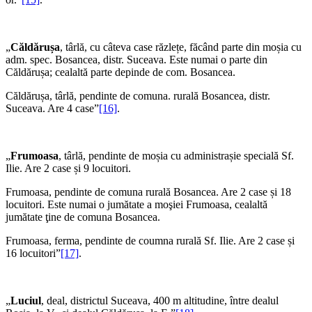
„
Căldărușa
, târlă, cu câteva case răzlețe, făcând parte din moșia cu
adm. spec. Bosancea, distr. Suceava. Este numai o parte din
Căldărușa; cealaltă parte depinde de com. Bosancea.
Căldărușa, târlă, pendinte de comuna. rurală Bosancea, distr.
Suceava. Are 4 case”
[16]
.
„
Frumoasa
, târlă, pendinte de moșia cu administrașie specială Sf.
Ilie. Are 2 case și 9 locuitori.
Frumoasa, pendinte de comuna rurală Bosancea. Are 2 case și 18
locuitori. Este numai o jumătate a moşiei Frumoasa, cealaltă
jumătate ţine de comuna Bosancea.
Frumoasa, ferma, pendinte de coumna rurală Sf. Ilie. Are 2 case și
16 locuitori”
[17]
.
„
Luciul
, deal, districtul Suceava, 400 m altitudine, între dealul