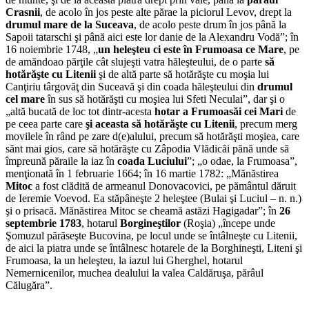
Crasnii
, de acolo în jos peste alte părae la piciorul Levov, drept la
drumul mare de la Suceava
, de acolo peste drum în jos până la
Sapoii tatarschi şi până aici este lor danie de la Alexandru Vodă”; în
16 noiembrie 1748, „
un heleşteu ci este în Frumoasa ce Mare
, pe
de amăndoao părţile cât slujeşti vatra hăleşteului, de o parte
să
hotărăşte cu Litenii
şi de altă parte să hotărăşte cu moşia lui
Canţiriu târgovăţ din Suceavă şi din coada hăleşteului din
drumul
cel mare
în sus să hotărăşti cu moşiea lui Sfeti Neculai”, dar şi o
„altă bucată de loc tot dintr-acesta
hotar a Frumoasăi cei Mari
de
pe ceea parte care
şi aceasta să hotărăşte cu Litenii
, precum merg
movilele în rând pe zare d(e)alului, precum să hotărăşti moşiea, care
sănt mai gios, care să hotărăşte cu Zâpodia Vlădicăi pănă unde să
împreună păraile la iaz în
coada Luciului
”; „o odae, la Frumoasa”,
menţionată în 1 februarie 1664; în 16 martie 1782: „Mănăstirea
Mitoc
a fost clădită de armeanul Donovacovici, pe pământul dăruit
de Ieremie Voevod. Ea stăpâneşte 2 heleştee (Bulai şi Luciul – n. n.)
şi o prisacă. Mănăstirea Mitoc se cheamă astăzi Hagigadar”; în
26
septembrie 1783
, hotarul
Borgineştilor
(Roşia) „începe unde
Şomuzul părăseşte Buco­vina, pe locul unde se întâlneşte cu Litenii,
de aici la piatra unde se întâlnesc hotarele de la Borghineşti, Liteni şi
Frumoasa, la un heleşteu, la iazul lui Gherghel, hotarul
Nemernicenilor, mu­chea dealului la valea Caldăruşa, părâul
Călugăra”.