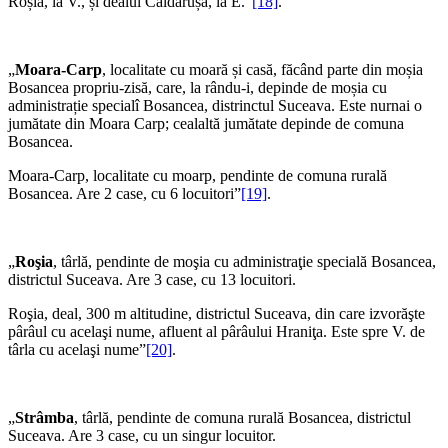
Roșia, la V., și dealul Căldărușa, la E.”
[18]
.
„
Moara-Carp
, localitate cu moară și casă, făcând parte din moșia
Bosancea propriu-zisă, care, la rându-i, depinde de moșia cu
administrație specialî Bosancea, distrinctul Suceava. Este nurnai o
jumătate din Moara Carp; cealaltă jumătate depinde de comuna
Bosancea.
Moara-Carp, localitate cu moarp, pendinte de comuna rurală
Bosancea. Are 2 case, cu 6 locuitori”
[19]
.
„
Roşia
, târlă, pendinte de moşia cu administraţie specială Bosancea,
districtul Suceava. Are 3 case, cu 13 locuitori.
Roşia, deal, 300 m altitudine, districtul Suceava, din care izvorăşte
pârâul cu acelaşi nume, afluent al pârâului Hraniţa. Este spre V. de
târla cu acelaşi nume”
[20]
.
„
Strâmba
, târlă, pendinte de comuna rurală Bosancea, districtul
Suceava. Are 3 case, cu un singur locuitor.