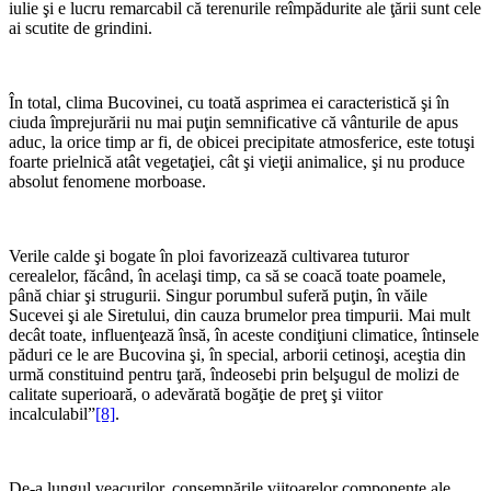
iulie şi e lucru remarcabil că terenurile reîmpădurite ale ţării sunt cele
ai scutite de grindini.
În total, clima Bucovinei, cu toată asprimea ei caracteristică şi în
ciuda împrejurării nu mai puţin semnificative că vânturile de apus
aduc, la orice timp ar fi, de obicei precipitate atmosferice, este totuşi
foarte prielnică atât vegetaţiei, cât şi vieţii animalice, şi nu produce
absolut fenomene morboase.
Verile calde şi bogate în ploi favorizează cultivarea tuturor
cerealelor, făcând, în acelaşi timp, ca să se coacă toate poamele,
până chiar şi strugurii. Singur porumbul suferă puţin, în văile
Sucevei şi ale Siretului, din cauza brumelor prea timpurii. Mai mult
decât toate, influenţează însă, în aceste condiţiuni climatice, întinsele
păduri ce le are Bucovina şi, în special, arborii cetinoşi, aceştia din
urmă constituind pentru ţară, îndeosebi prin belşugul de molizi de
calitate superioară, o adevărată bogăţie de preţ şi viitor
incalculabil”
[8]
.
De-a lungul veacurilor, consemnările viitoarelor componente ale