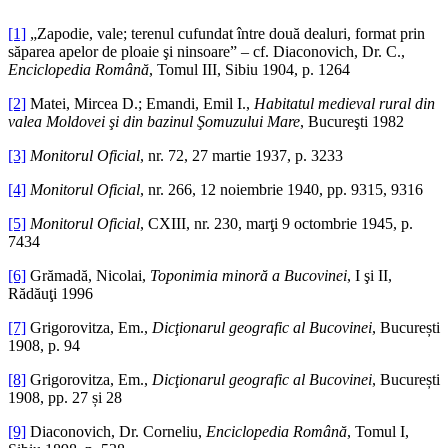
[1]
„Zapodie, vale; terenul cufundat între două dealuri, format prin
săparea apelor de ploaie şi ninsoare” – cf. Diaconovich, Dr. C.,
Enciclopedia Română
, Tomul III, Sibiu 1904, p. 1264
[2]
Matei, Mircea D.; Emandi, Emil I.,
Habitatul medieval rural din
valea Moldovei şi din bazinul Şomuzului Mare
, Bucureşti 1982
[3]
Monitorul Oficial
, nr. 72, 27 martie 1937, p. 3233
[4]
Monitorul Oficial
, nr. 266, 12 noiembrie 1940, pp. 9315, 9316
[5]
Monitorul Oficial
, CXIII, nr. 230, marţi 9 octombrie 1945, p.
7434
[6]
Grămadă, Nicolai,
Toponimia minoră a Bucovinei
, I şi II,
Rădăuţi 1996
[7]
Grigorovitza, Em.,
Dicţionarul geografic al Bucovinei
, București
1908, p. 94
[8]
Grigorovitza, Em.,
Dicţionarul geografic al Bucovinei
, București
1908, pp. 27 și 28
[9]
Diaconovich, Dr. Corneliu,
Enciclopedia Română
, Tomul I,