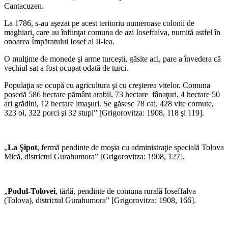
Cantacuzen.
La 1786, s-au aşezat pe acest teritoriu numeroase colonii de
maghiari, care au înfiinţat comuna de azi Ioseffalva, numită astfel în
onoarea Împăratului Iosef al II-lea.
O mulţime de monede şi arme turceşti, găsite aci, pare a învedera că
vechiul sat a fost ocupat odată de turci.
Populaţia se ocupă cu agricultura şi cu creşterea vitelor. Comuna
posedă 586 hectare pământ arabil, 73 hectare fânaţuri, 4 hectare 50
ari grădini, 12 hectare imaşuri. Se găsesc 78 cai, 428 vite cornute,
323 oi, 322 porci şi 32 stupi” [Grigorovitza: 1908, 118 şi 119].
„
La Şipot
, fermă pendinte de moşia cu administraţie specială Tolova
Mică, districtul Gurahumora” [Grigorovitza: 1908, 127].
„
Podul-Tolovei
, târlă, pendinte de comuna rurală Ioseffalva
(Tolova), districtul Gurahumora” [Grigorovitza: 1908, 166].