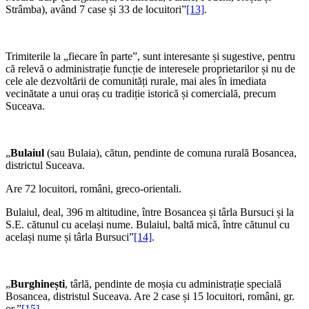
Strâmba), având 7 case și 33 de locuitori”
[13]
.
Trimiterile la „fiecare în parte”, sunt interesante și sugestive, pentru
că relevă o administrație funcție de interesele proprietarilor și nu de
cele ale dezvoltării de comunități rurale, mai ales în imediata
vecinătate a unui oraș cu tradiție istorică și comercială, precum
Suceava.
„
Bulaiul
(sau Bulaia), cătun, pendinte de comuna rurală Bosancea,
districtul Suceava.
Are 72 locuitori, români, greco-orientali.
Bulaiul, deal, 396 m altitudine, între Bosancea și târla Bursuci și la
S.E. cătunul cu același nume. Bulaiul, baltă mică, între cătunul cu
același nume și târla Bursuci”
[14]
.
„
Burghinești
, târlă, pendinte de moșia cu administrație specială
Bosancea, distristul Suceava. Are 2 case și 15 locuitori, români, gr.
or.”
[15]
.