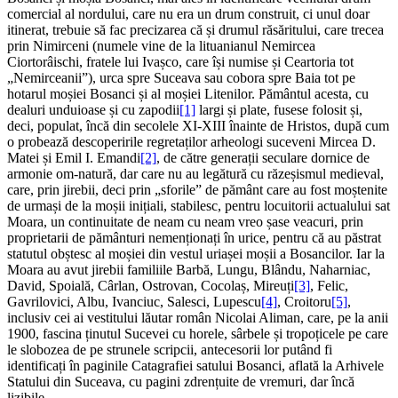
comercial al nordului, care nu era un drum construit, ci unul doar
itinerat, trebuie să fac precizarea că și drumul răsăritului, care trecea
prin Nimirceni (numele vine de la lituanianul Nemircea
Ciortorâischi, fratele lui Ivașco, care își numise și Ceartoria tot
„Nemirceanii”), urca spre Suceava sau cobora spre Baia tot pe
hotarul moșiei Bosanci și al moșiei Litenilor. Pământul acesta, cu
dealuri unduioase și cu zapodii
[1]
largi și plate, fusese folosit și,
deci, populat, încă din secolele XI-XIII înainte de Hristos, după cum
o probează descoperirile regretaților arheologi suceveni Mircea D.
Matei și Emil I. Emandi
[2]
, de către generații seculare dornice de
armonie om-natură, dar care nu au legătură cu răzeșismul medieval,
care, prin jirebii, deci prin „sforile” de pământ care au fost moștenite
de urmași de la moșii inițiali, stabilesc, pentru locuitorii actualului sat
Moara, un continuitate de neam cu neam vreo șase veacuri, prin
proprietarii de pământuri nemenționați în urice, pentru că au păstrat
statutul obștesc al moșiei din vestul uriașei moșii a Bosancilor. Iar la
Moara au avut jirebii familiile Barbă, Lungu, Blându, Naharniac,
David, Spoială, Cârlan, Ostrovan, Cocolaș, Mireuți
[3]
, Felic,
Gavrilovici, Albu, Ivanciuc, Salesci, Lupescu
[4]
, Croitoru
[5]
,
inclusiv cei ai vestitului lăutar român Nicolai Aliman, care, pe la anii
1900, fascina ținutul Sucevei cu horele, sârbele și tropoțicele pe care
le slobozea de pe strunele scripcii, antecesorii lor putând fi
identificați în paginile Catagrafiei satului Bosanci, aflată la Arhivele
Statului din Suceava, cu pagini zdrențuite de vremuri, dar încă
lizibile.