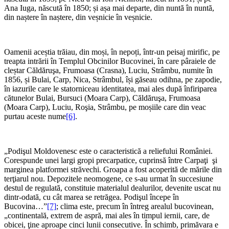
Ana Iuga, născută în 1850; și așa mai departe, din nuntă în nuntă,
din naștere în naștere, din veșnicie în veșnicie.
Oamenii aceștia trăiau, din moși, în nepoți, într-un peisaj mirific, pe
treapta intrării în Templul Obcinilor Bucovinei, în care pâraiele de
cleștar Căldăruşa, Frumoasa (Crasna), Luciu, Strâmbu, numite în
1856, și Bulai, Carp, Nica, Strâmbul, își găseau odihna, pe zapodie,
în iazurile care le statorniceau identitatea, mai ales după înfiriparea
cătunelor Bulai, Bursuci (Moara Carp), Căldăruşa, Frumoasa
(Moara Carp), Luciu, Roşia, Strâmbu, pe moșiile care din veac
purtau aceste nume
[6]
.
„Podişul Moldovenesc este o caracteristică a reliefului României.
Corespunde unei largi gropi precarpatice, cuprinsă între Carpaţi şi
marginea platformei străvechi. Groapa a fost acoperită de mările din
terţiarul nou. Depozitele neomogene, ce s-au urmat în succesiune
destul de regulată, constituie materialul dealurilor, devenite uscat nu
dintr-odată, cu cât marea se retrăgea. Podişul începe în
Bucovina…”
[7]
; clima este, precum în întreg arealul bucovinean,
„continentală, extrem de aspră, mai ales în timpul iernii, care, de
obicei, ţine aproape cinci lunii consecutive. În schimb, primăvara e