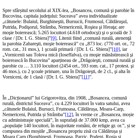
Spre sfârșitul secolului al XIX-lea, „Bosancea, comună şi parohie în
Bucovina, capitala judeţului: Suceava” avea individualizate
„cătunele: Bulaiul, Burghineştii, Bursucii, Frumosul, Căldăruşul,
Putrida, Podişorul, Strâmba, Nemericenii, Roşiea şi Hreaţa; are
moşie boierească; 5.265 locuitori (4.618 ortodocşi) şi o şcoală de 3
clase / [Dr. I. G. Sbiera]”
[9]
, Litenii fiind „comună rurală, atenenţă
la parohia Zahareşti, moşie boierească” cu „873 loc. (770 ort. or., 72
rom. cat., 31 mos.), 1 şcoală primară / [Dr. I. G. Sbiera]”
[10]
, iar
„Vornicenii sau Tolova mică (Ioseffalva), cu moşie mănăstirească şi
boierească în Bucovina” aparțineau de „Drăgoieşti, comună rurală şi
parohie cu … 3.110 locuitori (2454 ort., 593 rom. cat., 17 protest. şi
46 mos.), cu 2 şcoale primare, una în Drăgoieşti, de 2 cl., şi alta în
Vorniceni, de 1 clasă / [Dr. I. G. Sbiera]”
[11]
”.
În „Dicționarul” lui Grigorovitza, din 1908, „Bosancea, comună
rurală, districtul Suceava”, cu 4.229 locuitori în vatra satului, avea
„cătunele Bulaiul, Bursuci, Frumoasa, Căldărușa, Moara-Carp,
Nemericeni, Putrida și Strâmba”
[12]
, în vreme ce „Bosancea, moșie
cu administrașie specială”, în suprafață de 37.000 kmp, avea ca
„populație 140 locuitori, în majoritate români, de religie gr. or.”, și se
compunea din moșiile „Bosancea propriu zisă cu Căldărușa și
Moara Carp (Burghinești, Frumoasa, Parzic, Podeni, Roșia și