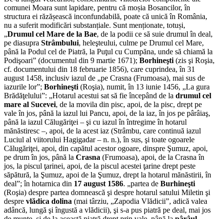
comunei Moara sunt lapidare, pentru că moșia Bosancilor, în
structura ei răzășească inconfundabilă, poate că unică în România,
nu a suferit modificări substanțiale. Sunt menționate, totuși,
„
Drumul cel Mare de la Bae
, de la podii ce să suie drumul în deal,
pe diasupra
Strâmbului
, heleşteului, culme pe Drumul cel Mare,
până la Podul cel de Piatră, la Puţul cu Cumpăna, unde să chiamă la
Podişoari” (documentul din 9 martie 1671);
Borhineşti
(zis şi Roşia,
cf. documentului din 18 februarie 1856), care cuprindea, în 31
august 1458, inclusiv iazul de „pe Crasna (Frumoasa), mai sus de
iazurile lor”;
Borhineşti
(Roşia), numit, în 13 iunie 1456, „La gura
Brădăţelului”: „Hotarul acestui sat să fie începând de la
drumul cel
mare al Sucevei
, de la movila din pisc, apoi, de la pisc, drept pe
vale în jos, până la iazul lui Pancu, apoi, de la iaz, în jos pe pârâiaş,
până la iazul Călugăriţei – şi cu iazul în întregime în hotarul
mănăstiresc –, apoi, de la acest iaz (Strâmbu, care continuă iazul
Luciul al viitorului Hagigadar – n. n.), în sus, şi toate ogoarele
Călugăriţei, apoi, din capătul acestor ogoare, dinspre Şumuz, apoi,
pe drum în jos, până la
Crasna
(Frumoasa), apoi, de la Crasna în
jos, la piscul ţarinei, apoi, de la piscul acestei ţarine drept peste
săpătură, la Şumuz, apoi de la Şumuz, drept la hotarul mănăstirii, în
deal”; în hotarnica din
17 august 1586
. „partea de
Burhineşti
(Roşia) despre partea domnească şi despre hotarul satului Miletin şi
despre
vlădica dolina
(mai târziu, „Zapodia Vlădicii”, adică valea
adâncă, lungă şi îngustă a vlădicii), şi s-a pus piatră pe deal, mai jos
de munte, şi de la această piatră drept prin vale, până la
pârâul