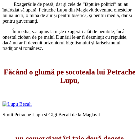
Exagerările de presă, dar şi cele de “făptuire politici” nu au
întârtziat să apară, Petrache Lupu din Maglavit devenind onestelor
lui năluciri, o mină de aur şi pentru biserică, şi pentru media, dar şi
pentru guvernanţi.
În media, s-a ajuns la nişte exagerări atât de penibile, încât
onestul cioban de pe malul Dunării le-ar fi dezminţit cu repulsie,
dacă nu ar fi devenit prizonierul bigotismului şi fariseismului
tradiţional românesc.
Făcând o glumă pe socoteala lui Petrache
Lupu,
Sfntii Petrache Lupu si Gigi Becali de la Maglavit
un comerciant îşi taie două degete