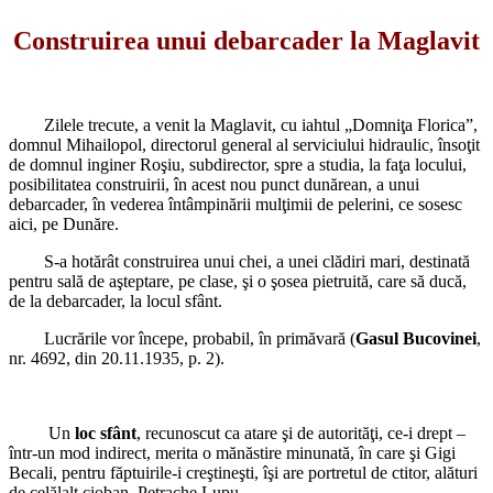
Construirea unui debarcader la Maglavit
Zilele trecute, a venit la Maglavit, cu iahtul „Domniţa Florica”,
domnul Mihailopol, directorul general al serviciului hidraulic, însoţit
de domnul inginer Roşiu, subdirector, spre a studia, la faţa locului,
posibilitatea construirii, în acest nou punct dunărean, a unui
debarcader, în vederea întâmpinării mulţimii de pelerini, ce sosesc
aici, pe Dunăre.
S-a hotărât construirea unui chei, a unei clădiri mari, destinată
pentru sală de aşteptare, pe clase, şi o şosea pietruită, care să ducă,
de la debarcader, la locul sfânt.
Lucrările vor începe, probabil, în primăvară (
Gasul Bucovinei
,
nr. 4692, din 20.11.1935, p. 2).
Un
loc sfânt
, recunoscut ca atare şi de autorităţi, ce-i drept –
într-un mod indirect, merita o mănăstire minunată, în care şi Gigi
Becali, pentru făptuirile-i creştineşti, îşi are portretul de ctitor, alături
de celălalt cioban, Petrache Lupu.