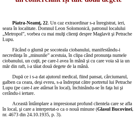
Piatra-Neamţ, 22
. Un caz extraordinar s-a înregistrat, ieri,
seara în localitate. Domnul Leon Solomonică, patronul localului
„Metropol”, vorbea cu mai mulţi clienţi despre Maglavit şi Petrache
Lupu.
Făcând o glumă pe socoteala ciobanului, manifestându-i
necredinţa în „minunile” acestuia, în clipa când pronunţa numele
ciobanului, un cuţit, pe care-l avea în mână şi cu care voia să ia un
măr din raft, i-a tăiat două degete de la mână.
După ce i s-a dat ajutorul medical, fiind pansat, cârciumarul,
galben ca ceara, deşi evreu, s-a îndreptat către portretul lui Petrache
Lupu (pe care-l are atârnat în local), închinându-se în faţa lui şi
cerându-i iertare.
Această întâmplare a impre­sionat profund clientela care se afla
în local, şi care a interpretat-o ca o nouă minune (
Glasul Bucovinei
,
nr. 4673 din 24.10.1935, p. 3).