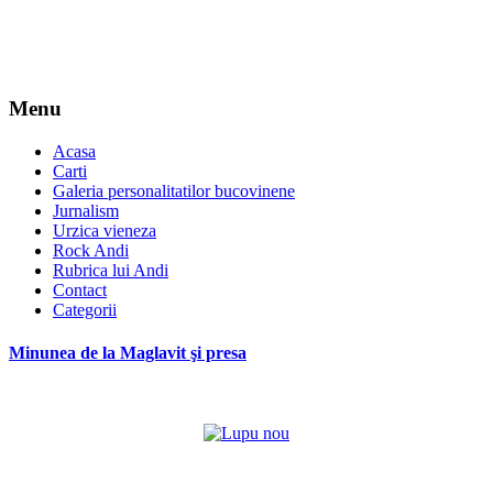
Menu
Acasa
Carti
Galeria personalitatilor bucovinene
Jurnalism
Urzica vieneza
Rock Andi
Rubrica lui Andi
Contact
Categorii
Minunea de la Maglavit şi presa