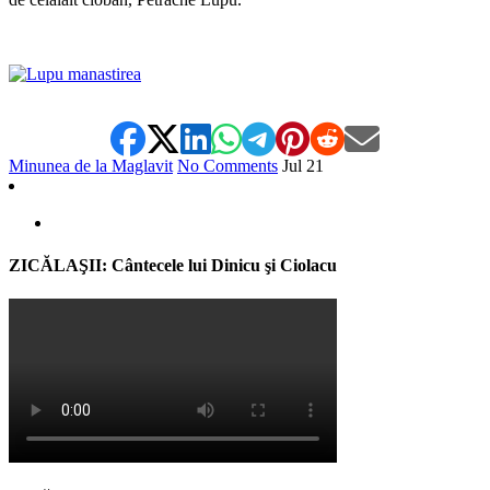
Minunea de la Maglavit
No Comments
Jul
21
ZICĂLAŞII: Cântecele lui Dinicu şi Ciolacu