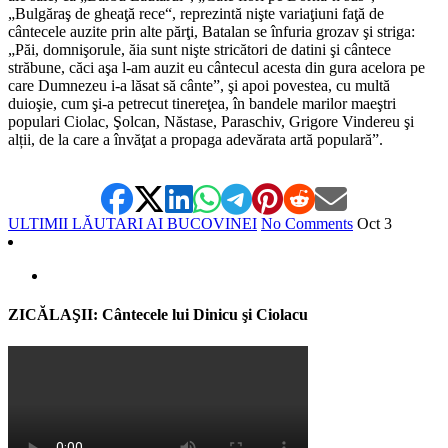
„Bulgăraş de gheaţă rece“, reprezintă nişte variaţiuni faţă de
cântecele auzite prin alte părţi, Batalan se înfuria grozav şi striga:
„Păi, domnişorule, ăia sunt nişte stricători de datini şi cântece
străbune, căci aşa l-am auzit eu cântecul acesta din gura acelora pe
care Dumnezeu i-a lăsat să cânte”, şi apoi povestea, cu multă
duioşie, cum şi-a petrecut tinereţea, în bandele marilor maeştri
populari Ciolac, Şolcan, Năstase, Paraschiv, Grigore Vindereu şi
alții, de la care a învăţat a propaga adevărata artă populară”.
ULTIMII LĂUTARI AI BUCOVINEI
No Comments
Oct
3
ZICĂLAŞII: Cântecele lui Dinicu şi Ciolacu