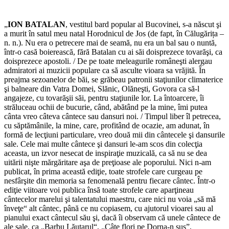
„
ION BATALAN
, vestitul bard popular al Bucovinei, s-a născut şi
a murit în satul meu natal Horodnicul de Jos (de fapt, în Călugărița –
n. n.). Nu era o petrecere mai de seamă, nu era un bal sau o nuntă,
într-o casă boierească, fără Batalan cu ai săi doisprezece tovarăşi, ca
doisprezece apostoli. / De pe toate meleagurile româneşti alergau
admiratori ai muzicii populare ca să asculte vioara sa vrăjită. În
preajma sezoanelor de băi, se grăbeau patronii staţiunilor climaterice
şi balneare din Vatra Domei, Slănic, Olăneşti, Govora ca să-l
angajeze, cu tovarăşii săi, pentru staţiunile lor. La întoarcere, îi
străluceau ochii de bucurie, când, abătând pe la mine, îmi putea
cânta vreo câteva cântece sau dansuri noi. / Timpul liber îl petrecea,
cu săptămânile, la mine, care, profitând de ocazie, am adunat, în
formă de lecţiuni particulare, vreo două mii din cântecele şi dansurile
sale. Cele mai multe cântece şi dansuri le-am scos din colecţia
aceasta, un izvor nesecat de inspiraţie muzi­cală, ca să nu se dea
uitării nişte mărgăritare aşa de preţioase ale poporului. Nici n-am
publicat, în prima această ediţie, toate strofele care curgeau pe
nesfârşite din memoria sa fenomenală pentru fiecare cântec. Într-o
ediţie viitoare voi publica însă toate strofele care aparţineau
cântecelor marelui şi talentatului maestru, care nici nu voia „să mă
înveţe“ alt cântec, până ce nu copiasem, cu ajutorul vioarei sau al
pianului exact cântecul său şi, dacă îi observam că unele cântece de
ale sale, ca „Barbu Lăutarul“, „Câte flori pe Dorna-n sus”,