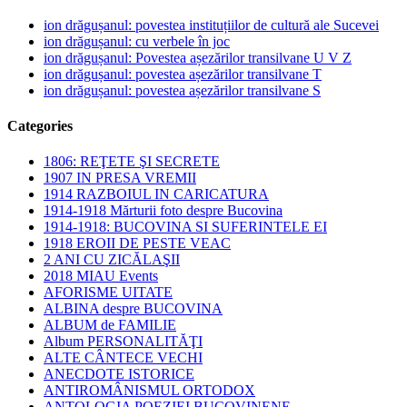
ion drăgușanul: povestea instituțiilor de cultură ale Sucevei
ion drăgușanul: cu verbele în joc
ion drăgușanul: Povestea așezărilor transilvane U V Z
ion drăgușanul: povestea așezărilor transilvane T
ion drăgușanul: povestea așezărilor transilvane S
Categories
1806: REŢETE ŞI SECRETE
1907 IN PRESA VREMII
1914 RAZBOIUL IN CARICATURA
1914-1918 Mărturii foto despre Bucovina
1914-1918: BUCOVINA SI SUFERINTELE EI
1918 EROII DE PESTE VEAC
2 ANI CU ZICĂLAŞII
2018 MIAU Events
AFORISME UITATE
ALBINA despre BUCOVINA
ALBUM de FAMILIE
Album PERSONALITĂŢI
ALTE CÂNTECE VECHI
ANECDOTE ISTORICE
ANTIROMÂNISMUL ORTODOX
ANTOLOGIA POEZIEI BUCOVINENE