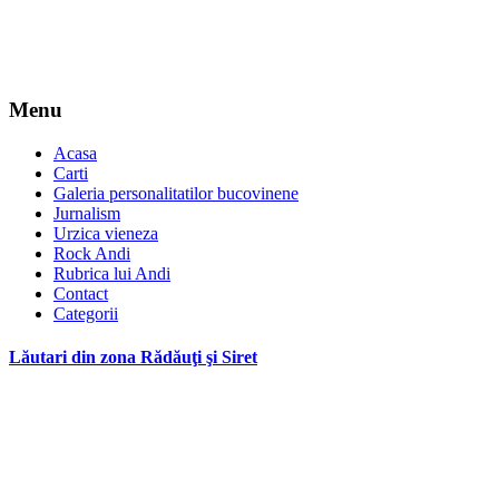
Menu
Acasa
Carti
Galeria personalitatilor bucovinene
Jurnalism
Urzica vieneza
Rock Andi
Rubrica lui Andi
Contact
Categorii
Lăutari din zona Rădăuţi şi Siret