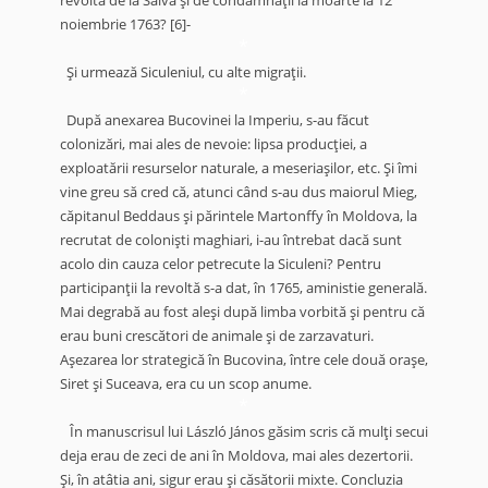
noiembrie 1763?
[6]-
*
Şi urmează Siculeniul, cu alte migraţii.
*
După anexarea Bucovinei la Imperiu, s-au făcut
colonizări, mai ales de nevoie: lipsa producţiei, a
exploatării resurselor naturale, a meseriaşilor, etc. Şi îmi
vine greu să cred că, atunci când s-au dus maiorul Mieg,
căpitanul Beddaus şi părintele Martonffy în Moldova, la
recrutat de colonişti maghiari, i-au întrebat dacă sunt
acolo din cauza celor petrecute la Siculeni? Pentru
participanţii la revoltă s-a dat, în 1765, aministie generală.
Mai degrabă au fost aleşi după limba vorbită şi pentru că
erau buni crescători de animale şi de zarzavaturi.
Aşezarea lor strategică în Bucovina, între cele două oraşe,
Siret şi Suceava, era cu un scop anume.
*
În manuscrisul lui László János găsim scris că mulţi secui
deja erau de zeci de ani în Moldova, mai ales dezertorii.
Şi, în atâtia ani, sigur erau şi căsătorii mixte. Concluzia