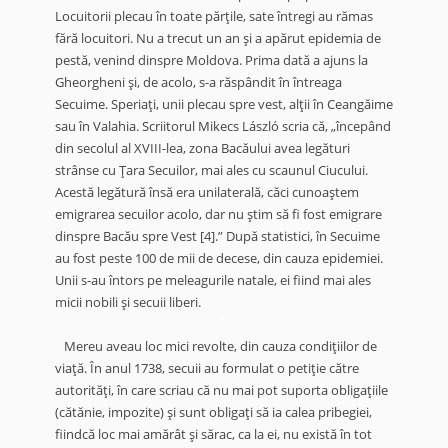
Locuitorii plecau în toate părţile, sate întregi au rămas
fără locuitori. Nu a trecut un an şi a apărut epidemia de
pestă, venind dinspre Moldova. Prima dată a ajuns la
Gheorgheni şi, de acolo, s-a răspândit în întreaga
Secuime. Speriaţi, unii plecau spre vest, alţii în Ceangăime
sau în Valahia. Scriitorul Mikecs László scria că, „începând
din secolul al XVIII-lea, zona Bacăului avea legături
strânse cu Ţara Secuilor, mai ales cu scaunul Ciucului.
Acestă legătură însă era unilaterală, căci cunoaştem
emigrarea secuilor acolo, dar nu ştim să fi fost emigrare
dinspre Bacău spre Vest
[4]
.” După statistici, în Secuime
au fost peste 100 de mii de decese, din cauza epidemiei.
Unii s-au întors pe meleagurile natale, ei fiind mai ales
micii nobili şi secuii liberi.
*
Mereu aveau loc mici revolte, din cauza condiţiilor de
viaţă. În anul 1738, secuii au formulat o petiţie către
autorităţi, în care scriau că nu mai pot suporta obligaţiile
(cătănie, impozite) şi sunt obligaţi să ia calea pribegiei,
fiindcă loc mai amărât şi sărac, ca la ei, nu există în tot