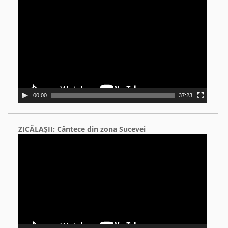
Video
Player
00:00
37:23
ZICĂLAŞII: Cântece din zona Sucevei
Video
Player