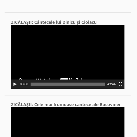
ZICĂLAŞII: Cântecele lui Dinicu şi Ciolacu
Video
Player
00:00
43:44
ZICĂLAŞII: Cele mai frumoase cântece ale Bucovinei
Video
Player