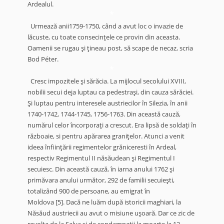
Ardealul.
*
Urmează anii1759-1750, când a avut loc o invazie de
lăcuste, cu toate consecinţele ce provin din aceasta.
Oamenii se rugau şi ţineau post, să scape de necaz, scria
Bod Péter.
*
Cresc impozitele şi sărăcia. La mijlocul secolului XVIII,
nobilii secui deja luptau ca pedestraşi, din cauza sărăciei.
Şi luptau pentru interesele austriecilor în Silezia, în anii
1740-1742, 1744-1745, 1756-1763. Din această cauză,
numărul celor încorporaţi a crescut. Era lipsă de soldaţi în
războaie, si pentru apărarea graniţelor. Atunci a venit
ideea înfiinţării regimentelor grăniceresti în Ardeal,
respectiv Regimentul II năsăudean şi Regimentul I
secuiesc. Din această cauză, în iarna anului 1762 şi
primăvara anului următor, 292 de familii secuieşti,
totalizând 900 de persoane, au emigrat în
Moldova
[5].
Dacă ne luăm după istoricii maghiari, la
Năsăud austriecii au avut o misiune uşoară. Dar ce zic de
revolta de la Salva şi de condamnaţii la moarte la 12