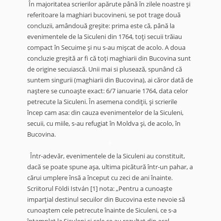
În majoritatea scrierilor apărute până în zilele noastre şi
referitoare la maghiari bucovineni, se pot trage două
concluzii, amândouă greşite: prima este că, până la
evenimentele de la Siculeni din 1764, toţi secuii trăiau
compact în Secuime şi nu s-au mişcat de acolo. A doua
concluzie greşită ar fi că toţi maghiarii din Bucovina sunt
de origine secuiască. Unii mai si plusează, spunând că
suntem singurii (maghiarii din Bucovina), ai căror dată de
naştere se cunoaşte exact: 6/7 ianuarie 1764, data celor
petrecute la Siculeni. În asemena condiţii, şi scrierile
încep cam asa: din cauza evenimentelor de la Siculeni,
secuii, cu miile, s-au refugiat în Moldva şi, de acolo, în
Bucovina.
*
Într-adevăr, evenimentele de la Siculeni au constituit,
dacă se poate spune aşa, ultima picătură într-un pahar, a
cărui umplere însă a început cu zeci de ani înainte.
Scriitorul Földi István
[1]
nota: „Pentru a cunoaşte
imparţial destinul secuilor din Bucovina este nevoie să
cunoaştem cele petrecute înainte de Siculeni, ce s-a
întamplat la Siculeni şi cele ce au rezultat din acel