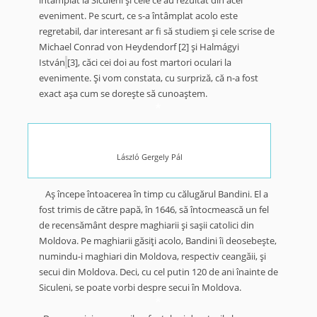
eveniment. Pe scurt, ce s-a întâmplat acolo este
regretabil, dar interesant ar fi să studiem şi cele scrise de
Michael Conrad von Heydendorf
[2]
şi Halmágyi
István
[3]
, căci cei doi au fost martori oculari la
evenimente. Şi vom constata, cu surpriză, că n-a fost
exact aşa cum se doreşte să cunoaştem.
*
László Gergely Pál
Aş începe întoacerea în timp cu călugărul Bandini. El a
fost trimis de către papă, în 1646, să întocmească un fel
de recensământ despre maghiarii şi saşii catolici din
Moldova. Pe maghiarii găsiţi acolo, Bandini îi deosebeşte,
numindu-i maghiari din Moldova, respectiv ceangăii, şi
secui din Moldova. Deci, cu cel putin 120 de ani înainte de
Siculeni, se poate vorbi despre secui în Moldova.
*