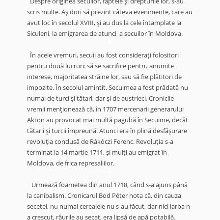
Despre originea secuilor, faptele şi drepturile lor, s-au
scris multe. Aş dori să prezint câteva evenimente, care au
avut loc în secolul XVIII, şi au dus la cele întamplate la
Siculeni, la emigrarea de atunci a secuilor în Moldova.
*
În acele vremuri, secuii au fost consideraţi folositori
pentru două lucruri: să se sacrifice pentru anumite
interese, majoritatea străine lor, sau să fie plătitori de
impozite.
În secolul amintit, Secuimea a fost prădată nu
numai de turci şi tătari, dar şi de austrieci. Cronicile
vremii menţionează că, în 1707 mercenarii generarului
Akton au provocat mai multă pagubă în Secuime, decât
tătarii şi turcii împreună. Atunci era în plină desfăşurare
revoluţia condusă de Rákóczi Ferenc. Revoluţia s-a
terminat la 14 martie 1711, şi mulţi au emigrat în
Moldova, de frica represaliilor.
*
Urmează foametea din anul 1718, când s-a ajuns până
la canibalism. Cronicarul Bod Péter nota că, din cauza
secetei, nu numai cerealele nu s-au făcut, dar nici iarba n-
a crescut, râurile au secat, era lipsă de apă potabilă.