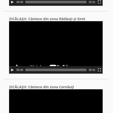
00:00
33:31
ZICĂLAŞII: Cântece din zona Rădăuţi şi Siret
Video
Player
00:00
39:41
ZICĂLAŞII: Cântece din zona Cernăuţi
Video
Player