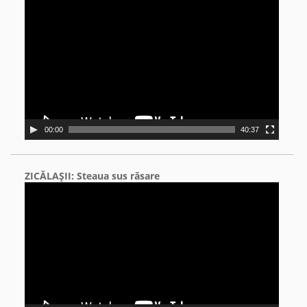
Video
Player
00:00
40:37
ZICĂLAŞII: Steaua sus răsare
Video
Player