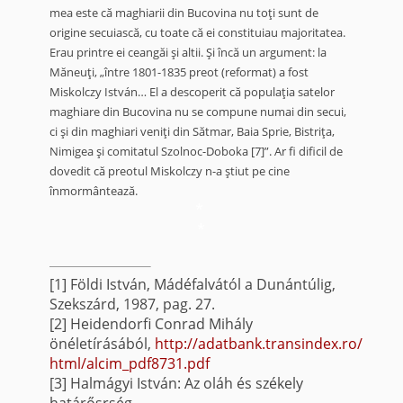
mea este că maghiarii din Bucovina nu toţi sunt de
origine secuiască, cu toate că ei constituiau majoritatea.
Erau printre ei ceangăi şi altii. Şi încă un argument: la
Măneuţi, „între 1801-1835 preot (reformat) a fost
Miskolczy István… El a descoperit că populaţia satelor
maghiare din Bucovina nu se compune numai din secui,
ci şi din maghiari veniţi din Sătmar, Baia Sprie, Bistriţa,
Nimigea şi comitatul Szolnoc-Doboka
[7]
”. Ar fi dificil de
dovedit că preotul Miskolczy n-a ştiut pe cine
înmormântează.
*
*
[1]
Földi István, Mádéfalvától a Dunántúlig,
Szekszárd, 1987, pag. 27.
[2]
Heidendorfi Conrad Mih
á
ly
önéletírásából,
http://adatbank.transindex.ro/
html/alcim_pdf8731.pdf
[3]
Halmágyi István: Az oláh és székely
határősrség