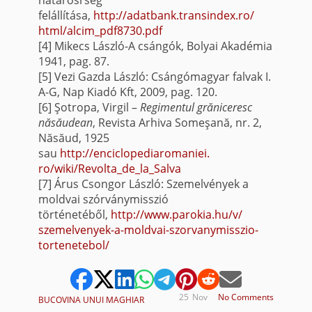
felállítása,
http://adatbank.transindex.ro/
html/alcim_pdf8730.pdf
[4]
Mikecs László-A csángók, Bolyai Akadémia
1941, pag. 87.
[5]
Vezi Gazda László: Csángómagyar falvak I.
A-G, Nap Kiadó Kft, 2009, pag. 120.
[6]
Şotropa, Virgil –
Regimentul grăniceresc
năsăudean
, Revista Arhiva Someşană, nr. 2,
Năsăud, 1925
sau
http://enciclopediaromaniei.
ro/wiki/Revolta_de_la_Salva
[7]
Árus Csongor László: Szemelvények a
moldvai szórványmisszió
történetéből,
http://www.parokia.hu/v/
szemelvenyek-a-moldvai-
szorvanymisszio-
tortenetebol/
25
Nov
No Comments
BUCOVINA UNUI MAGHIAR