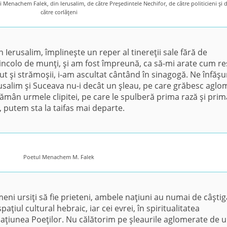
şi Menachem Falek, din Ierusalim, de către Preşedintele Nechifor, de către politicieni şi 
către corlăţeni
Ierusalim, împlineşte un reper al tinereţii sale fără de
 dincolo de munţi, şi am fost împreună, ca să-mi arate cum re
ăzut şi strămoşii, i-am ascultat cântând în sinagogă. Ne înfăş
Ierusalim şi Suceava nu-i decât un şleau, pe care grăbesc aglo
rămân urmele clipitei, pe care le spulberă prima rază şi prim
, putem sta la taifas mai departe.
Poetul Menachem M. Falek
eni ursiţi să fie prieteni, ambele naţiuni au numai de câştig
aţiul cultural hebraic, iar cei evrei, în spiritualitatea
unea Poeţilor. Nu călătorim pe şleaurile aglomerate de ur