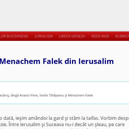
ILOR BUCOVINENE
JURNALISM
URZICA VIENEZA
ROCK ANDI
RUBRICA
u Menachem Falek din Ierusalim
căniş, lângă Anatol Viere, Vasile Tărâţeanu şi Menachem Falek
o dată, ieşim amândoi la gard şi stăm la taifas. Vorbim desp
ezie. Între Ierusalim şi Suceava nu-i decât un şleau, pe care