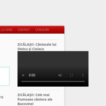
 LUI ANDI
CONTACT
CATEGORII
ZICĂLAŞII: Cântecele lui
Dinicu şi Ciolacu
ZICĂLAŞII: Cele mai
re
frumoase cântece ale
Bucovinei