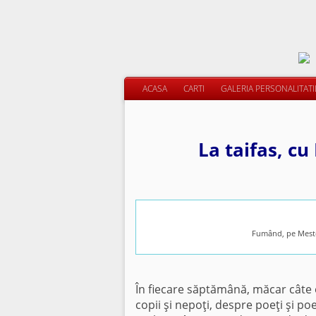
ACASA
CARTI
GALERIA PERSONALITAT
La taifas, c
Fumând, pe Meste
În fiecare săptămână, măcar câte 
copii şi nepoţi, despre poeţi şi po