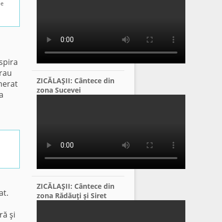
de
spira
urau
ZICĂLAŞII: Cântece din
merat
zona Sucevei
a
ZICĂLAŞII: Cântece din
at.
zona Rădăuţi şi Siret
ă şi