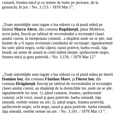
castanii, fruntea mică şi cu semne de bube pe picioare, de la
genunchi, în jos. / No. 3.153. / 1878 Mai 1”.
„Toate autorităţile sunt rugate a lua măsuri ca să pună mână pe
tânărul
Marcu Alecu
, din comuna
Bogdăneşti
, plasa Moldova,
acest judeţ, înscris pe tabloul de recensământ a recrutaţiei clasei
anului curent, la menţionata comună , a dispărut unde nu se ştie, mai
înainte de a fi supus reviziunii consiliului de recrutaţie; signalmentele
lui sunt: părul negru, ochii căprui, nasul potrivit, barba ovală, faţa
brună, un semn de arsură la cotul mâinii drepte, sprâncenele negre,
fruntea mică şi gura potrivită. / No. 3.156. / 1878 Mai 12”.
„Toate autorităţile sunt rugate a lua măsuri ca să pună mâna pe tinerii
Damian Ion
, din comuna
Fântâna Mare
, şi
Florea Ion
, din
comuna
Drăgăneşti
, înscrişi pe tabloul de recensământ al recrutaţiei
clasei anului curent, au dispăruţi de la domiciliile lor, unde nu se ştie:
signalmentele lor sunt: 1). părul castaniu, fruntea, sprâncenele
castanii, ochi verzi, nasul şi gura potrivite, barba rotundă, faţa
smeadă, osebite semne nu are; 2). părul negru, fruntea potrivită,
sprâncenele negre, ochi negri, nasul şi gura potrivite, barba rotundă,
faţa smeadă, osebite semne nu are. / No. 3.191. / 1878 Mai 13 ”.