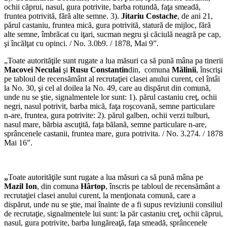
ochii căprui, nasul, gura potrivite, barba rotundă, faţa smeadă,
fruntea potrivită, fără alte semne. 3).
Jitariu Costache
, de ani 21,
părul castaniu, fruntea mică, gura potrivită, statură de mijloc, fără
alte semne, îmbrăcat cu iţari, sucman negru şi căciulă neagră pe cap,
şi încălţat cu opinci. / No. 3.0b9. / 1878, Mai 9”.
„Toate autorităţile sunt rugate a lua măsuri ca să pună mâna pa tinerii
Macovei Neculai
şi
Rusu Constantin
din, comuna
Mălinii
, înscrişi
pe tabloul de recensământ al recrutaţiei clasei anului curent, cel întâi
la No. 30, şi cel al doilea la No. 49, care au dispărut din comună,
unde nu se ştie, signalmentele lor sunt: 1). părul castaniu creţ, ochii
negri, nasul potrivit, barba mică, faţa roşcovană, semne particulare
n-are, fruntea, gura potrivite: 2). părul galben, ochii verzi tulburi,
nasul mare, bărbia ascuţită, faţa bălană, semne particulare n-are,
sprâncenele castanii, fruntea mare, gura potrivita. / No. 3.274. / 1878
Mai 16”.
„
Toate autorităţile sunt rugate a lua măsuri ca să pună mâna pe
Mazil Ion
, din comuna
Hârtop
, înscris pe tabloul de recensământ a
recrutaţiei clasei anului curent, la menţionata comună, care a
dispărut, unde nu se ştie, mai înainte de a fi supus reviziunii consiliul
de recrutaţie, signalmentele lui sunt: la păr castaniu creţ, ochii căprui,
nasul, gura potrivite, barba lungăreaţă, faţa smeadă, sprâncenele