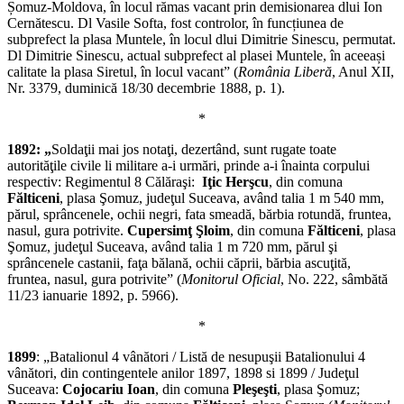
Șomuz-Moldova, în locul rămas vacant prin demisionarea dlui Ion
Cernătescu. Dl Vasile Softa, fost controlor, în funcțiunea de
subprefect la plasa Muntele, în locul dlui Dimitrie Sinescu, permutat.
Dl Dimitrie Sinescu, actual subprefect al plasei Muntele, în aceeași
calitate la plasa Siretul, în locul vacant” (
România Liberă
, Anul XII,
Nr. 3379, duminică 18/30 decembrie 1888, p. 1).
*
1892: „
Soldaţii mai jos notaţi, dezertând, sunt rugate toate
autorităţile civile li militare a-i urmări, prinde a-i înainta corpului
respectiv: Regimentul 8 Călăraşi:
Iţic Herşcu
, din comuna
Fălticeni
, plasa Şomuz, judeţul Suceava, având talia 1 m 540 mm,
părul, sprâncenele, ochii negri, fata smeadă, bărbia rotundă, fruntea,
nasul, gura potrivite.
Cupersimţ Şloim
, din comuna
Fălticeni
, plasa
Şomuz, judeţul Suceava, având talia 1 m 720 mm, părul şi
sprâncenele castanii, faţa bălană, ochii căprii, bărbia ascuţită,
fruntea, nasul, gura potrivite” (
Monitorul Oficial
, No. 222, sâmbătă
11/23 ianuarie 1892, p. 5966).
*
1899
: „Batalionul 4 vânători / Listă de nesupuşii Batalionului 4
vânători, din contingentele anilor 1897, 1898 si 1899 / Judeţul
Suceava:
Cojocariu Ioan
, din comuna
Pleşeşti
, plasa Şomuz;