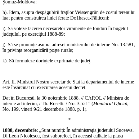
Șomuz-Moldova;
h). Idem, asupra despăgubirii fraților Veissengrün de costul terenului
luat pentru construirea liniei ferate Do1hasca-Fălticeni;
i). Să voteze facerea necesarelor viramente de fonduri în bugetul
județulul, pe exercițiul 1888-89;
j). Să se pronunțe asupra adresei ministerului de interne No. 13.581,
în privința reorganizării poște rurale;
k). Să formuleze dorințele exprimate de județ.
Art. II. Ministrul Nostru secretar de Stat la departamentul de interne
este însărcinat cu executarea acestui decret.
Dat în București, la 30 noiembrie 1888. // CAROL // Ministru de
interne ad interim, / Th. Rosetti. / No. 3.521” (
Monitorul Oficial
,
No. 199, vineri 9/21 decembrie 1888, p. 1).
*
1888, decembrie
: „Sunt numiți: În administrația judetulul Suceava.
Dl Leon Nicolescu, fost subprefect, în aceeasi calitate la plasa