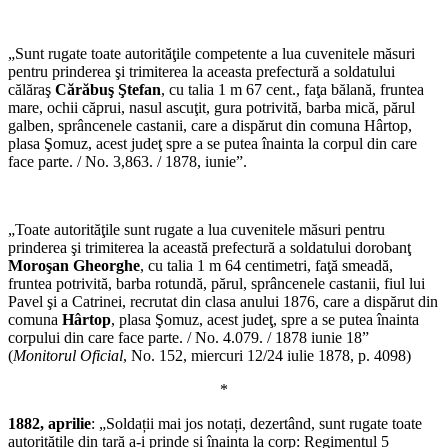
„Sunt rugate toate autorităţile competente a lua cuvenitele măsuri
pentru prinderea şi trimiterea la aceasta prefectură a soldatului
călăraş
Cărăbuş Ştefan
, cu talia 1 m 67 cent., faţa bălană, fruntea
mare, ochii căprui, nasul ascuţit, gura potrivită, barba mică, părul
galben, sprâncenele castanii, care a dispărut din comuna Hârtop,
plasa Şomuz, acest judeţ spre a se putea înainta la corpul din care
face parte. / No. 3,863. / 1878, iunie”.
„Toate autorităţile sunt rugate a lua cuvenitele măsuri pentru
prinderea şi trimiterea la această prefectură a soldatului dorobanţ
Moroşan Gheorghe
, cu talia 1 m 64 centimetri, faţă smeadă,
fruntea potrivită, barba rotundă, părul, sprâncenele castanii, fiul lui
Pavel şi a Catrinei, recrutat din clasa anului 1876, care a dispărut din
comuna
Hârtop
, plasa Şomuz, acest judeţ, spre a se putea înainta
corpului din care face parte. / No. 4.079. / 1878 iunie 18”
(
Monitorul Oficial
, No. 152, miercuri 12/24 iulie 1878, p. 4098)
*
1882, aprilie
: „Soldații mai jos notați, dezertând, sunt rugate toate
autoritățile din țară a-i prinde și înainta la corp: Regimentul 5