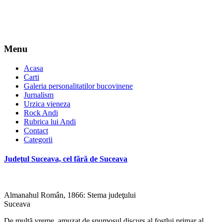
Menu
Acasa
Carti
Galeria personalitatilor bucovinene
Jurnalism
Urzica vieneza
Rock Andi
Rubrica lui Andi
Contact
Categorii
Judeţul Suceava, cel fără de Suceava
Almanahul Român, 1866: Stema judeţului
Suceava
De multă vreme, amuzat de spumosul discurs al fostlui primar al