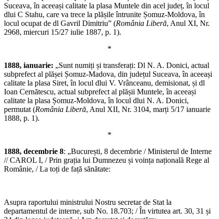
Suceava, în aceeași calitate la plasa Muntele din acel județ, în locul
dlui C Stahu, care va trece la plășile întrunite Șomuz-Moldova, în
locul ocupat de dl Gavril Dimitriu” (
România Liberă
, Anul XI, Nr.
2968, miercuri 15/27 iulie 1887, p. 1).
*
1888, ianuarie:
„Sunt numiți și transferați: Dl N. A. Donici, actual
subprefect al plășei Șomuz-Madova, din județul Suceava, în aceeași
calitate la plasa Siret, în locul dlui V. Vrânceanu, demisionat, și dl
Ioan Cernătescu, actual subprefect al plășii Muntele, în aceeași
calitate la plasa Șomuz-Moldova, în locul dlui N. A. Donici,
permutat (
România Liberă
, Anul XII, Nr. 3104, marți 5/17 ianuarie
1888, p. 1).
*
1888, decembrie 8
: „București, 8 decembrie / Ministerul de Interne
// CAROL I, / Prin grația lui Dumnezeu și voința națională Rege al
Românie, / La toți de față sănătate:
Asupra raportului ministrului Nostru secretar de Stat la
departamentul de interne, sub No. 18.703; / În virtutea art. 30, 31 și