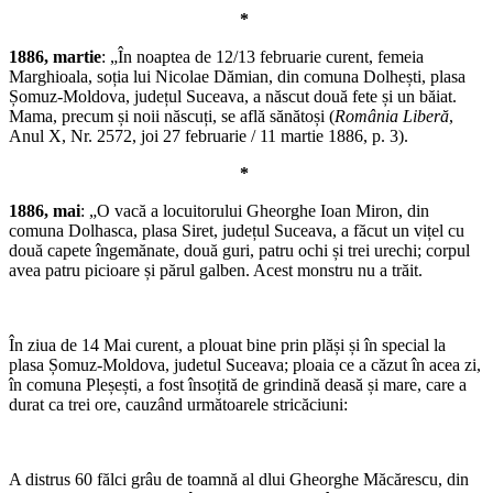
*
1886, martie
: „În noaptea de 12/13 februarie curent, femeia
Marghioala, soția lui Nicolae Dămian, din comuna Dolhești, plasa
Șomuz-Moldova, județul Suceava, a născut două fete și un băiat.
Mama, precum și noii născuți, se află sănătoși (
România Liberă
,
Anul X, Nr. 2572, joi 27 februarie / 11 martie 1886, p. 3).
*
1886, mai
: „O vacă a locuitorului Gheorghe Ioan Miron, din
comuna Dolhasca, plasa Siret, județul Suceava, a făcut un vițel cu
două capete îngemănate, două guri, patru ochi și trei urechi; corpul
avea patru picioare și părul galben. Acest monstru nu a trăit.
În ziua de 14 Mai curent, a plouat bine prin plăși și în special la
plasa Șomuz-Moldova, judetul Suceava; ploaia ce a căzut în acea zi,
în comuna Pleșești, a fost însoțită de grindină deasă și mare, care a
durat ca trei ore, cauzând următoarele stricăciuni:
A distrus 60 fălci grâu de toamnă al dlui Gheorghe Măcărescu, din