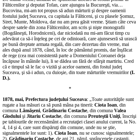
Fălticenilor şi deputat Tofan, care ajungea la Bucureşti, via…
Bucovina, mi-am tot propus să adun mărturii şi despre oamenii
fostului judeţ Suceava, cu capitala la Fălticeni, şi cu plasele Şomuz,
Siret, Munte, Moldova, dar nu am prea găsit vreme. Ştiam câte ceva
despre satele din zona Fălticenilor, am scris şi nişte monografii
(Bogdăneşti, Horodniceni), dar niciodată nu mi-am făcut timp cu
adevărat ca să-i înţeleg pe cei de odinioară, care ajunseseră să urască
pe bună dreptate armata regală, din care dezertau din vreme, mai
ales după anul 1878, când, în loc de pământul promis, dar înşfăcat
de rege (cea mai consistentă parte a Domeniului Coroanei deja
încăpuse în mâinile lui), li se dădea un fără de sfârşit martiriu. Cred
că e timpul să le fac o vizită şi acelor oameni, din fostul judeţ
Suceava, şi să-i adun, cu duioşie, din toate mărturiile vremuirilor
(I.
D.).
*
1878, mai,
Prefectura judeţului Suceava
: „Toate autorităţile sunt
rugate a lua măsuri ca să pună mâna pa tinerii:
Ciota Ioan
, din
comuna
Lămăşeni
,
Grădinariu Costache
, din comuna
Valea
Glodului
şi
Jitariu Costache
, din comuna
Preuteştii Uniţi
, înscrişi
pe tablourile de recensământ a recrutaţiei clasei anului curent, la No.
4, 14 şi 4, care sunt dispăruţi din comune, unde nu se ştie,
signalmentele lor sunt: 1).
Ciota Ioan
, nu se cunosc signalmentele;
2).
Grădinariu Costache
, de ani 21, părul, sprâncenele castanii,