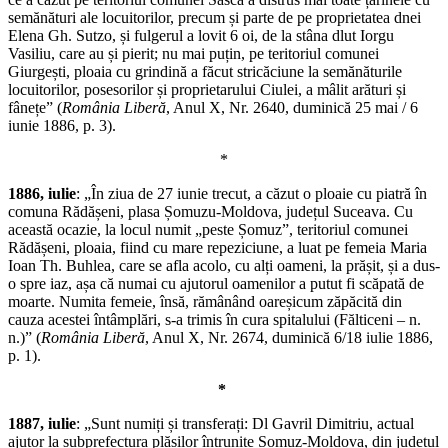
semănături ale locuitorilor, precum și parte de pe proprietatea dnei
Elena Gh. Sutzo, și fulgerul a lovit 6 oi, de la stâna dlut Iorgu
Vasiliu, care au și pierit; nu mai puțin, pe teritoriul comunei
Giurgești, ploaia cu grindină a făcut stricăciune la semănăturile
locuitorilor, posesorilor și proprietarului Ciulei, a mâlit arături și
fânețe” (
România Liberă
, Anul X, Nr. 2640, duminică 25 mai / 6
iunie 1886, p. 3).
*
1886, iulie
: „În ziua de 27 iunie trecut, a căzut o ploaie cu piatră în
comuna Rădășeni, plasa Șomuzu-Moldova, județul Suceava. Cu
această ocazie, la locul numit „peste Șomuz”, teritoriul comunei
Rădășeni, ploaia, fiind cu mare repeziciune, a luat pe femeia Maria
Ioan Th. Buhlea, care se afla acolo, cu alți oameni, la prășit, și a dus-
o spre iaz, așa că numai cu ajutorul oamenilor a putut fi scăpată de
moarte. Numita femeie, însă, rămânând oareșicum zăpăcită din
cauza acestei întâmplări, s-a trimis în cura spitalului (Fălticeni – n.
n.)” (
România Liberă
, Anul X, Nr. 2674, duminică 6/18 iulie 1886,
p. 1).
*
1887, iulie
: „Sunt numiți și transferați: Dl Gavril Dimitriu, actual
ajutor la subprefectura plășilor întrunite Șomuz-Moldova, din județul