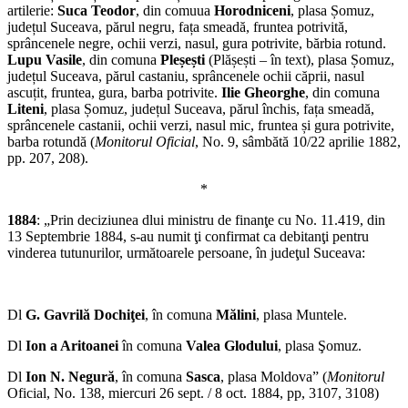
artilerie:
Suca Teodor
, din comuua
Horodniceni
, plasa Șomuz,
județul Suceava, părul negru, fața smeadă, fruntea potrivită,
sprâncenele negre, ochii verzi, nasul, gura potrivite, bărbia rotund.
Lupu Vasile
, din comuna
Pleșești
(Plășești – în text), plasa Șomuz,
județul Suceava, părul castaniu, sprâncenele ochii căprii, nasul
ascuțit, fruntea, gura, barba potrivite.
Ilie Gheorghe
, din comuna
Liteni
, plasa Șomuz, județul Suceava, părul închis, fața smeadă,
sprâncenele castanii, ochii verzi, nasul mic, fruntea și gura potrivite,
barba rotundă (
Monitorul Oficial
, No. 9, sâmbătă 10/22 aprilie 1882,
pp. 207, 208).
*
1884
: „Prin deciziunea dlui ministru de finanţe cu No. 11.419, din
13 Septembrie 1884, s-au numit ţi confirmat ca debitanţi pentru
vinderea tutunurilor, următoarele persoane, în judeţul Suceava:
Dl
G. Gavrilă Dochiţei
, în comuna
Mălini
, plasa Muntele.
Dl
Ion a Aritoanei
în comuna
Valea Glodului
, plasa Şomuz.
Dl
Ion N. Negură
, în comuna
Sasca
, plasa Moldova” (
Monitorul
Oficial, No. 138, miercuri 26 sept. / 8 oct. 1884, pp, 3107, 3108)