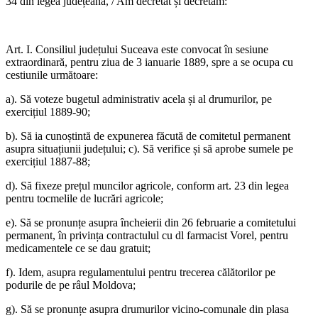
34 din legea județeană, / Am decretat și decretăm:
Art. I. Consiliul județului Suceava este convocat în sesiune
extraordinară, pentru ziua de 3 ianuarie 1889, spre a se ocupa cu
cestiunile următoare:
a). Să voteze bugetul administrativ acela și al drumurilor, pe
exercițiul 1889-90;
b). Să ia cunoștintă de expunerea făcută de comitetul permanent
asupra situațiunii județului; c). Să verifice și să aprobe sumele pe
exercițiul 1887-88;
d). Să fixeze prețul muncilor agricole, conform art. 23 din legea
pentru tocmelile de lucrări agricole;
e). Să se pronunțe asupra încheierii din 26 februarie a comitetului
permanent, în privința contractulul cu dl farmacist Vorel, pentru
medicamentele ce se dau gratuit;
f). Idem, asupra regulamentului pentru trecerea călătorilor pe
podurile de pe râul Moldova;
g). Să se pronunțe asupra drumurilor vicino-comunale din plasa