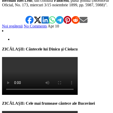
Berman Idel Leib
, din comuna
Fălticeni
, plasa Şomuz (
Monitorul
Oficial, No. 173, miercuri 3/15 noiembrie 1899, pp. 5987, 5988)”.
Noi regăţenii
No Comments
Apr
10
ZICĂLAŞII: Cântecele lui Dinicu şi Ciolacu
ZICĂLAŞII: Cele mai frumoase cântece ale Bucovinei