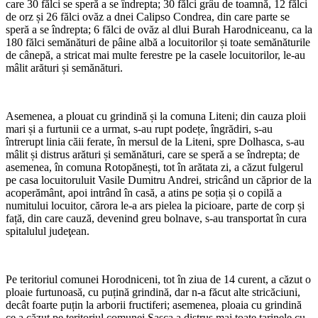
care 30 fălci se speră a se îndrepta; 30 fălci grâu de toamnă, 12 fălci
de orz și 26 fălci ovăz a dnei Calipso Condrea, din care parte se
speră a se îndrepta; 6 fălci de ovăz al dlui Burah Harodniceanu, ca la
180 fălci semănături de pâine albă a locuitorilor și toate semănăturile
de cânepă, a stricat mai multe ferestre pe la casele locuitorilor, le-au
mâlit arături și semănături.
Asemenea, a plouat cu grindină și la comuna Liteni; din cauza ploii
mari și a furtunii ce a urmat, s-au rupt podețe, îngrădiri, s-au
întrerupt linia căii ferate, în mersul de la Liteni, spre Dolhasca, s-au
mâlit și distrus arături și semănături, care se speră a se îndrepta; de
asemenea, în comuna Rotopănești, tot în arătata zi, a căzut fulgerul
pe casa locuitoruluit Vasile Dumitru Andrei, stricând un căprior de la
acoperământ, apoi intrând în casă, a atins pe soția și o copilă a
numitului locuitor, cărora le-a ars pielea la picioare, parte de corp și
față, din care cauză, devenind greu bolnave, s-au transportat în cura
spitalulul judeţean.
Pe teritoriul comunei Horodniceni, tot în ziua de 14 curent, a căzut o
ploaie furtunoasă, cu puțină grindină, dar n-a făcut alte stricăciuni,
decât foarte puțin la arborii fructiferi; asemenea, ploaia cu grindină
ce a căzut pe teritoriul comunei Sasca a distrus mai toate țarinele cu