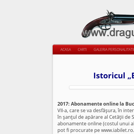
ACASA
CARTI
GALERIA PERSONALITAT
Istoricul 
2017: Abonamente online la Buc
VII-a, care se va desfăşura, în inte
în şanţul de apărare al Cetăţii de
abonamente online (costul unui abo
pot fi procurate pe www.iabilet.ro