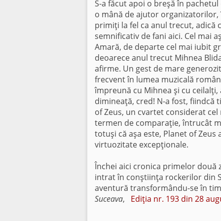
S-a făcut apoi o breşă în pachetul 
o mână de ajutor organizatorilor, 
primiţi la fel ca anul trecut, adic
semnificativ de fani aici. Cel mai a
Amară, de departe cel mai iubit gru
deoarece anul trecut Mihnea Blidar
afirme. Un gest de mare generozita
frecvent în lumea muzicală române
împreună cu Mihnea şi cu ceilalţi, 
dimineaţă, cred! N-a fost, fiindcă t
of Zeus, un cvartet considerat ce
termen de comparaţie, întrucât mu
totuşi că aşa este, Planet of Zeu
virtuozitate excepţionale.
Închei aici cronica primelor două z
intrat în conştiinţa rockerilor din
aventură transformându-se în timp
Suceava
,
Ediţia nr. 193 din 28 au