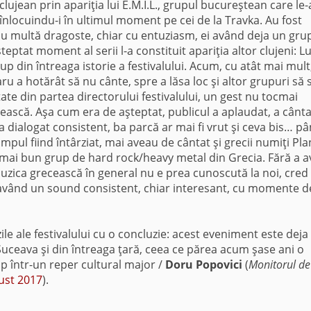
clujean prin apariţia lui E.M.I.L., grupul bucureştean care le-
înlocuindu-i în ultimul moment pe cei de la Travka. Au fost
ă cu multă dragoste, chiar cu entuziasm, ei având deja un gru
şteptat moment al serii l-a constituit apariţia altor clujeni: L
p din întreaga istorie a festivalului. Acum, cu atât mai mult
u a hotărât să nu cânte, spre a lăsa loc şi altor grupuri să 
te din partea directorului festivalului, un gest nu tocmai
ască. Aşa cum era de aşteptat, publicul a aplaudat, a cânta
a dialogat consistent, ba parcă ar mai fi vrut şi ceva bis… p
impul fiind întârziat, mai aveau de cântat şi grecii numiţi Pla
l mai bun grup de hard rock/heavy metal din Grecia. Fără a 
zica grecească în general nu e prea cunoscută la noi, cred
s având un sound consistent, chiar interesant, cu momente d
ile ale festivalului cu o concluzie: acest eveniment este deja
 Suceava şi din întreaga ţară, ceea ce părea acum şase ani o
 într-un reper cultural major /
Doru Popovici
(
Monitorul de
gust 2017
).