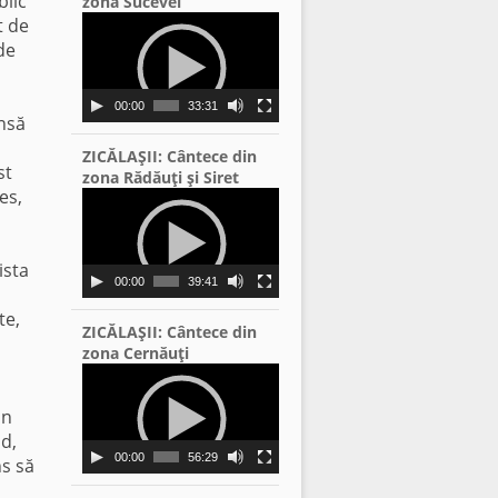
blic
zona Sucevei
Video
t de
Player
de
00:00
33:31
însă
ZICĂLAŞII: Cântece din
st
zona Rădăuţi şi Siret
es,
Video
Player
ista
00:00
39:41
te,
ZICĂLAŞII: Cântece din
zona Cernăuţi
Video
Player
on
nd,
00:00
56:29
ns să