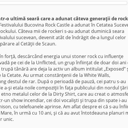
ntr-o ultimă seară care a adunat câteva generaţii de rock
 Festivalului Bucovina Rock Castle a adunat în Cetatea Sucev
 rockului. Câteva mii de rockeri s-au adunat duminică seara
ivalului sucevean, devenit atât de îndrăgit de-a lungul celor
apărare al Cetăţii de Scaun.
 în forţă, descărcând energia unui stoner rock cu influenţe
i vadă pe cei de la Unflicted, un grup înfiinţat de doar doi ani
 trupă tânără are deja la activ un album intitulat „Exposed” ş
 la Cetate. Au urmat constănţenii de la White Walls,
ung destul de rar. După o perioadă de pauză, cei patru s-au
 a-şi etala noile compoziţii în faţa publicului din nordul ţării
 etno metalul celor de la Dirty Shirt, care au creat o atmosf
r-un show incendiar, cei doi vocalişti şi trupa din spate i-au
nison, cu telefoanele aprinse. Am aflat despre ei că s-au înfii
a Mare, în urmă cu 10 ani, şi că au avut întotdeauna planuri 
r unic.