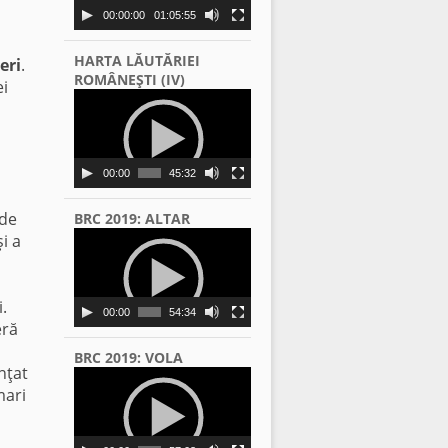
00:00:00
01:05:55
HARTA LĂUTĂRIEI
eri
.
ROMÂNEŞTI (IV)
ei
Video
Player
00:00
45:32
 de
BRC 2019: ALTAR
Video
i a
Player
.
00:00
54:34
eră
BRC 2019: VOLA
nţat
Video
mari
Player