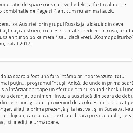
 combinaţie de space rock cu psychedelic, a fost realmente
d o combinaţie de Page şi Plant cum nu am mai auzit.
dent, tot Austriei, prin grupul Russkaja, alcătuit din ceva
i băştinaşi austrieci, cu piese cântate predilect în rusă, prod
Russian turbo polka metal” sau, dacă vreţi, „Kosmopoliturbo”
um, datat 2017.
doua seară a fost una fără întâmplări neprevăzute, totul
ai puţin… programul însuşi! Adică, de unde în prima seară
ua s-a întârziat aproape un sfert de oră cu sound check-ul un
nu a deranjat pe nimeni. Invazia austriacă din seara de debu
i din cele cinci grupuri provenind de acolo. Primii au urcat p
ger, aflaţi la prima prezenţă şi la festival, şi în Suceava. I-a
 tot clujean, care a avut o extraordinară priză la public, ceea
ţi şi la ediţiile următoare.