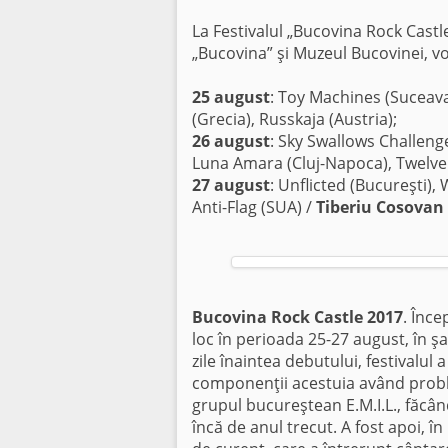
La Festivalul „Bucovina Rock Castl
„Bucovina” şi Muzeul Bucovinei, v
25 august
: Toy Machines (Suceava)
(Grecia), Russkaja (Austria);
26 august
: Sky Swallows Challenge
Luna Amara (Cluj-Napoca), Twelve F
27 august
: Unflicted (Bucureşti),
Anti-Flag (SUA) /
Tiberiu Cosovan
Bucovina Rock Castle 2017
. Înce
loc în perioada 25-27 august, în şa
zile înaintea debutului, festivalul
componenţii acestuia având problem
grupul bucureştean E.M.I.L., făcân
încă de anul trecut. A fost apoi, î