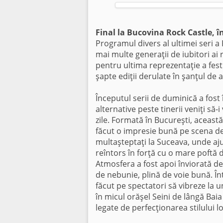
Final la Bucovina Rock Castle, î
Programul divers al ultimei seri a
mai multe generaţii de iubitori ai
pentru ultima reprezentaţie a fest
şapte ediţii derulate în şanţul de 
Începutul serii de duminică a fost
alternative peste tinerii veniţi să-
zile. Formată în Bucureşti, această
făcut o impresie bună pe scena de
multaşteptaţi la Suceava, unde aj
reîntors în forţă cu o mare poftă de
Atmosfera a fost apoi înviorată de
de nebunie, plină de voie bună. Înt
făcut pe spectatori să vibreze la u
în micul orăşel Seini de lângă Bai
legate de perfecţionarea stilului lo