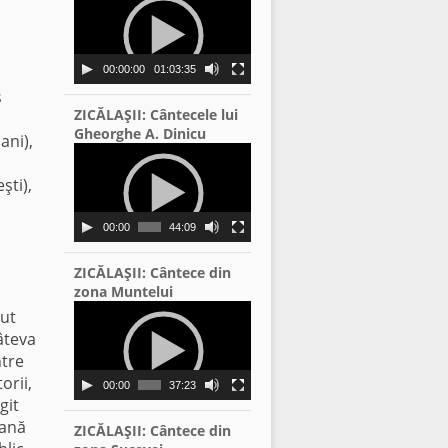
Player
00:00:00
01:03:35
s
ZICĂLAŞII: Cântecele lui
Gheorghe A. Dinicu
ani),
Video
Player
şti),
00:00
44:09
ZICĂLAŞII: Cântece din
zona Muntelui
Video
vut
Player
âteva
ntre
orii,
00:00
37:23
git
pană
ZICĂLAŞII: Cântece din