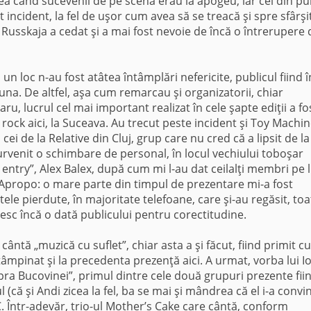
ea când sucevenii de pe scenă erau la apogeu, iar cei din pu
t incident, la fel de uşor cum avea să se treacă şi spre sfârşi
 Russkaja a cedat şi a mai fost nevoie de încă o întrerupere 
la un loc n-au fost atâtea întâmplări nefericite, publicul fiind 
una. De altfel, aşa cum remarcau şi organizatorii, chiar
aru, lucrul cel mai important realizat în cele şapte ediţii a fo
rock aici, la Suceava. Au trecut peste incident şi Toy Machin
i de la Relative din Cluj, grup care nu cred că a lipsit de la
survenit o schimbare de personal, în locul vechiului toboşar
try”, Alex Balex, după cum mi l-au dat ceilalţi membri pe l
Apropo: o mare parte din timpul de prezentare mi-a fost
le pierdute, în majoritate telefoane, care şi-au regăsit, toa
mesc încă o dată publicului pentru corectitudine.
ântă „muzică cu suflet”, chiar asta a şi făcut, fiind primit cu
tâmpinat şi la precedenta prezenţă aici. A urmat, vorba lui I
ra Bucovinei”, primul dintre cele două grupuri prezente fii
 (că şi Andi zicea la fel, ba se mai şi mândrea că el i-a convi
BRC. Într-adevăr, trio-ul Mother’s Cake care cântă, conform