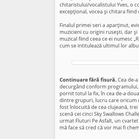
chitaristului/vocalistului Yves, o
excepţional, vocea şi chitara fiin
Finalul primei seri a aparţinut, evi
muzicieni cu origini ruseşti, dar ş
muzical fiind ceea ce ei numesc „
cum se intitulează ultimul lor alb
Continuare fără fisură.
Cea de-a 
decurgând conform programului, m
pornit totul la fix, în cea de-a do
dintre grupuri, lucru care oricum 
fost înlocuită de cea clujeană, tre
scenă cei cinci Sky Swallows Challen
urmat Fluturi Pe Asfalt, un cvartet
mă face să cred că vor mai fi chema