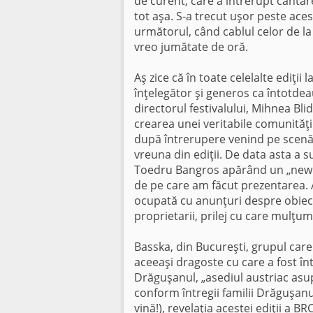
de curent, care a întrerupt cântar
tot aşa. S-a trecut uşor peste aces
următorul, când cablul celor de la
vreo jumătate de oră.
Aş zice că în toate celelalte ediţii 
înţelegător şi generos ca întotdea
directorul festivalului, Mihnea Blid
crearea unei veritabile comunităţi 
după întrerupere venind pe scenă ce
vreuna din ediţii. De data asta a 
Toedru Bangros apărând un „new en
de pe care am făcut prezentarea. 
ocupată cu anunţuri despre obiecte
proprietarii, prilej cu care mulţu
Basska, din Bucureşti, grupul care c
aceeaşi dragoste cu care a fost în
Drăguşanul, „asediul austriac asup
conform întregii familii Drăguşanul
vină!), revelaţia acestei ediţii a 