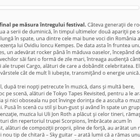
inal pe măsura întregului festival.
Câteva generaţii de ro
a a serii de duminică, în timpul ultimelor două apariţii pe 
 lungă în spate, una dintre cele mai bune voci din România a
prezenţa lui Ovidiu Ioncu Kempes. De data asta în fruntea unu
es, un adevărat rocker până în măduva oaselor, începând de
at vechilor săi fani o formă de zile mari, întreaga audienţă câ
hi ale trupei Cargo, alături de care a dobândit celebritatea. El
 vârstele cât de mult îi iubeşte, transmiţând o energie unică.
, după trei nopţi petrecute în muzică, dans şi multă bere,
loc pe scenă, alături de Tokyo Tapes Revisited, pentru a le a
aia şi nici oboseala nu pot învinge dorinţa de a asculta o muz
i. Pusă în scenă cu stil şi bun-gust şi având în spate un grup
senzaţie, muzica lui Uli Jon Roth a plăcut şi celor tineri, răma
Hituri din repertoriul trupei Scorpions, îmbrăcate acum în
, alături de compoziţii proprii, pline de forţă, au arătat un
i nou tip de chitară – Sky guitar – arată lumii că a rămas unu