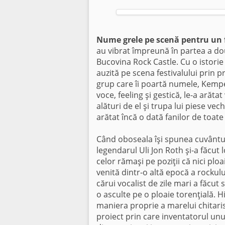
Nume grele pe scenă pentru un f
au vibrat împreună în partea a dou
Bucovina Rock Castle. Cu o istorie
auzită pe scena festivalului prin 
grup care îi poartă numele, Kemp
voce, feeling şi gestică, le-a arăt
alături de el şi trupa lui piese vec
arătat încă o dată fanilor de toate
Când oboseala îşi spunea cuvântul
legendarul Uli Jon Roth şi-a făcut 
celor rămaşi pe poziţii că nici plo
venită dintr-o altă epocă a rockulu
cărui vocalist de zile mari a făcut 
o asculte pe o ploaie torenţială. 
maniera proprie a marelui chitarist
proiect prin care inventatorul unu