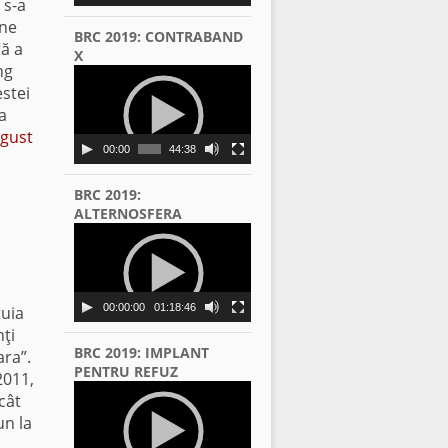
 s-a
ine
BRC 2019: CONTRABAND
tă a
X
ng
Video
estei
Player
a
ugust
00:00
44:38
BRC 2019:
ALTERNOSFERA
Video
Player
00:00:00
01:18:46
tuia
nţi
BRC 2019: IMPLANT
ara”.
PENTRU REFUZ
2011,
Video
cât
Player
un la