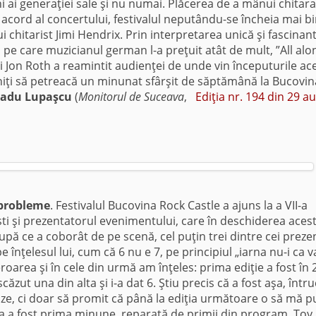
i ai generaţiei sale şi nu numai. Plăcerea de a mânui chitara
l acord al concertului, festivalul neputându-se încheia mai b
 chitarist Jimi Hendrix. Prin interpretarea unică şi fascinan
, pe care muzicianul german l-a preţuit atât de mult, ”All alo
li Jon Roth a reamintit audienţei de unde vin începuturile ac
eniţi să petreacă un minunat sfârşit de săptămână la Bucovin
adu Lupaşcu
(
Monitorul de Suceava
,
Ediţia nr. 194 din 29 a
 probleme
. Festivalul Bucovina Rock Castle a ajuns la a VII-a
 şti şi prezentatorul evenimentului, care în deschiderea aces
 După ce a coborât de pe scenă, cel puţin trei dintre cei preze
pe înţelesul lui, cum că 6 nu e 7, pe principiul „iarna nu-i ca v
oarea şi în cele din urmă am înţeles: prima ediţie a fost în 
zut una din alta şi i-a dat 6. Ştiu precis că a fost aşa, întru
ze, ci doar să promit că până la ediţia următoare o să mă p
ta a fost prima minune, reparată de primii din program, Toy