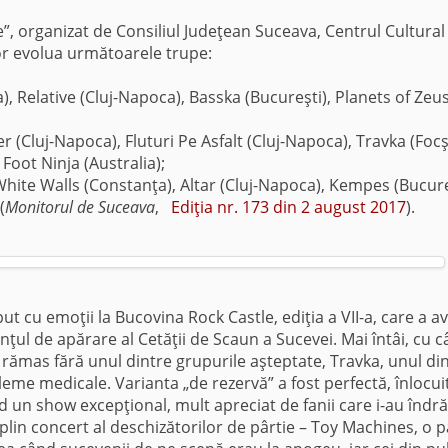
e”, organizat de Consiliul Judeţean Suceava, Centrul Cultural
or evolua următoarele trupe:
, Relative (Cluj-Napoca), Basska (Bucureşti), Planets of Zeu
r (Cluj-Napoca), Fluturi Pe Asfalt (Cluj-Napoca), Travka (Focş
oot Ninja (Australia);
 White Walls (Constanţa), Altar (Cluj-Napoca), Kempes (Bucure
(
Monitorul de Suceava
,
Ediţia nr. 173 din 2 august 2017
).
put cu emoţii la Bucovina Rock Castle, ediţia a VII-a, care a a
nţul de apărare al Cetăţii de Scaun a Sucevei. Mai întâi, cu c
 a rămas fără unul dintre grupurile aşteptate, Travka, unul di
e medicale. Varianta „de rezervă” a fost perfectă, înlocuit
d un show excepţional, mult apreciat de fanii care i-au îndră
n plin concert al deschizătorilor de pârtie – Toy Machines, o 