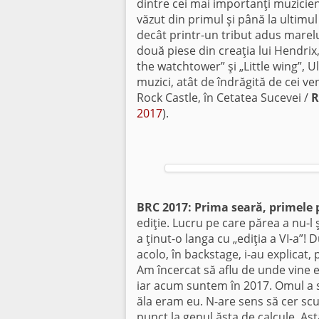
dintre cei mai importanţi muzicien
văzut din primul şi până la ultimu
decât printr-un tribut adus marelui
două piese din creaţia lui Hendrix
the watchtower” şi „Little wing”, U
muzici, atât de îndrăgită de cei v
Rock Castle, în Cetatea Sucevei /
R
2017
).
BRC 2017: Prima seară, primele
ediţie. Lucru pe care părea a nu-l
a ţinut-o langa cu „ediţia a VI-a”!
acolo, în backstage, i-au explicat, 
Am încercat să aflu de unde vine er
iar acum suntem în 2017. Omul a scă
ăla eram eu. N-are sens să cer scu
punct la genul ăsta de calcule. As