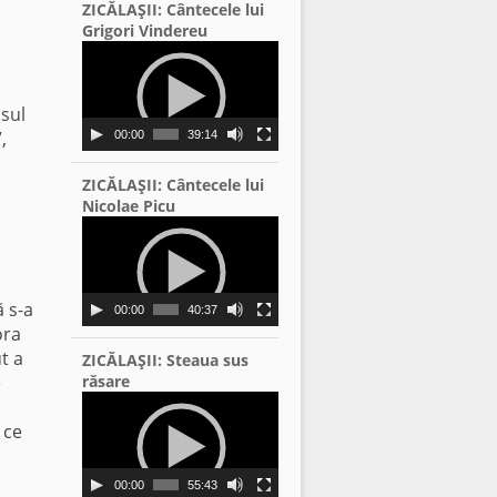
ZICĂLAŞII: Cântecele lui
Grigori Vindereu
Video
Player
usul
,
00:00
39:14
ZICĂLAŞII: Cântecele lui
Nicolae Picu
Video
Player
 s-a
00:00
40:37
ora
t a
ZICĂLAŞII: Steaua sus
e
răsare
Video
u
Player
 ce
00:00
55:43