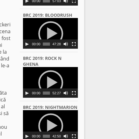
00:00
57:03
BRC 2019: BLOODRUSH
Video
ckeri
Player
scena
 fost
i
00:00
47:28
 la
ntând
BRC 2019: ROCK N
GHENA
 le-a
Video
Player
răta
00:00
52:27
ică
 al
BRC 2019: NIGHTMARION
şi să
Video
Player
 nou
l
00:00
42:50