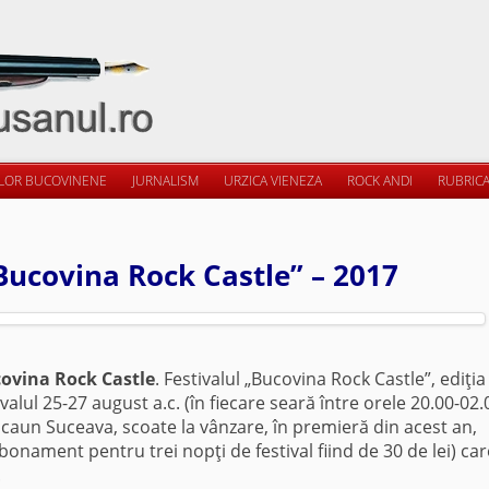
ILOR BUCOVINENE
JURNALISM
URZICA VIENEZA
ROCK ANDI
RUBRICA
„Bucovina Rock Castle” – 2017
ovina Rock Castle
. Festivalul „Bucovina Rock Castle”, ediţia
rvalul 25-27 august a.c. (în fiecare seară între orele 20.00-02.
 Scaun Suceava, scoate la vânzare, în premieră din acest an,
nament pentru trei nopţi de festival fiind de 30 de lei) car
.