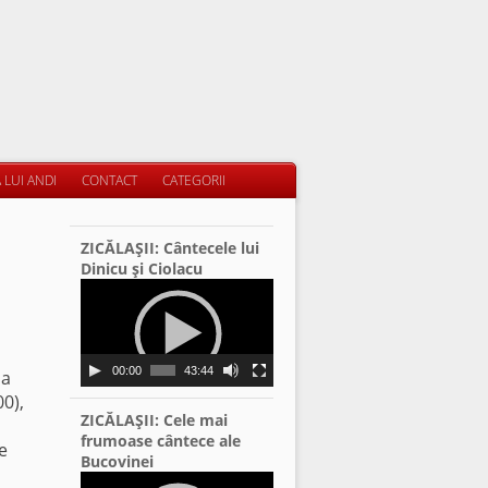
 LUI ANDI
CONTACT
CATEGORII
ZICĂLAŞII: Cântecele lui
Dinicu şi Ciolacu
Video
Player
00:00
43:44
 a
00),
ZICĂLAŞII: Cele mai
frumoase cântece ale
e
Bucovinei
Video