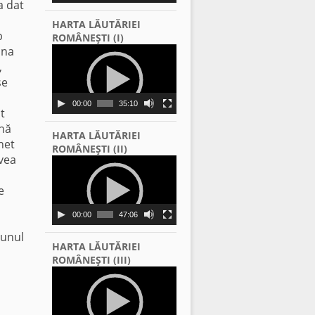
a dat
HARTA LĂUTĂRIEI
p
ROMÂNEŞTI (I)
una
Video
Player
,
se
00:00
35:10
t
ână
HARTA LĂUTĂRIEI
net
ROMÂNEŞTI (II)
avea
Video
Player
e
00:00
47:06
 unul
HARTA LĂUTĂRIEI
ROMÂNEŞTI (III)
Video
Player