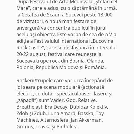
După Festivalul de Artă Medievală „Ştefan cel
Mare”, care a adus, cu o săptămână în urmă,
la Cetatea de Scaun a Sucevei peste 13.000
de vizitatori, o nouă manifestare de
anvergură va concentra publicul în jurul
aceluiaşi obiectiv. Este vorba de cea de-a V-a
ediţie a Festivalului Internaţional „Bucovina
Rock Castle”, care se desfăşoară în intervalul
20-22 august, festival care reuneşte la
Suceava trupe rock din Bosnia, Olanda,
Polonia, Republica Moldova şi România.
Rockerii/trupele care vor urca începând de
joi seara pe scena modulară (acţionată
electric, cu dotări spectaculoase – lasere şi
„zăpadă”) sunt Vader, God, Relative,
Breathelast, Era Decay, Dubioza Kolektiv,
Zdob şi Zdub, Luna Amară, Basska, Toy
Machines, Alternosfera, Jan Akkerman,
Grimus, Travka şi Pinholes.