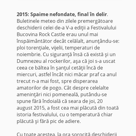
2015: Spaime nefondate, final în delir
.
Buletinele meteo din zilele premergătoare
deschiderii celei de-a V-a ediţii a Festivalului
Bucovina Rock Castle erau unul mai
înspăimântător decât celălalt, anunţându-se:
ploi torenţiale, vijelii, temperaturi de
noiembrie. Cu siguranţă însă că există şi un
Dumnezeu al rockerilor, aşa că joi s-a uscat
ceea ce băltea în şanţul cetăţii încă de
miercuri, astfel încât nici măcar praf ca anul
trecut n-a mai fost, spre disperarea
amatorilor de pogo. Cât despre celelalte
ameninţări nici pomeneală, putându-se
spune fără îndoială că seara de joi, 20
august 2015, a fost cea mai plăcută din toată
istoria festivalului, cu o temperatură chiar
plăcută şi fără pic de adiere.
Cu toate acestea, la ora sorocită deschiderii