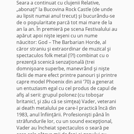
Seara a continuat cu clujenii Relative,
„abonaţi” la Bucovina Rock Castle (de unde
au lipsit numai anul trecut) şi bucurându-se
de o popularitate parcă tot mai mare de la
an la an. În premieră pe scena Festivalului au
apărut apoi nişte ieşeni cu un nume
năucitor: God – The Barbarian Horde, al
căror straniu şi extraordinar de muzical şi
spectaculos folk metal (!?!) combinat cu o
prezenţă scenică senzaţională (trei
domnişoare superbe, manevrând şi nişte
făclii de mare efect printre panouri şi printre
capre model Phoenix din anii ’70) a generat
un entuziasm egal cu cel produs de capul de
afiş al serii: grupul polonez (cu toboşar
britanic!, şi zău că se simţea) Vader, veterani
ai death metalului pe care-l practică încă din
1983, anul înfiinţării. Profesionişti până în
străfundurile lor, cu un sound excepţional,
Vader au încheiat spectaculos o seară pe