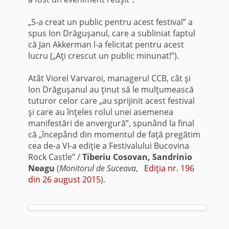
„S-a creat un public pentru acest festival” a
spus Ion Drăguşanul, care a subliniat faptul
că Jan Akkerman l-a felicitat pentru acest
lucru („Aţi crescut un public minunat!”).
Atât Viorel Varvaroi, managerul CCB, cât şi
Ion Drăguşanul au ţinut să le mulţumească
tuturor celor care „au sprijinit acest festival
şi care au înţeles rolul unei asemenea
manifestări de anvergură”, spunând la final
că „începând din momentul de faţă pregătim
cea de-a VI-a ediţie a Festivalului Bucovina
Rock Castle” /
Tiberiu Cosovan, Sandrinio
Neagu
(
Monitorul de Suceava
,
Ediţia nr. 196
din 26 august 2015
).