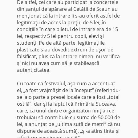
De altfel, cei care au participat la concertele
din şanţul de apărare al Cetăţii de Scaun au
menţionat că la intrare li s-au oferit astfel de
legitimaţii de acces la preţul de 5 lei, în
condiţiile în care biletul de intrare era de 15
lei, respectiv 5 lei pentru copii, elevi şi
studenţi. Pe de altă parte, legitimaţiile
plasticate s-au dovedit extrem de uşor de
falsificat, plus că la intrare nimeni nu verifica
şi nici nu avea cum să le stabilească
autenticitatea.
Cu toate că festivalul, aşa cum a accentuat
el, „a fost vrăjmăşit de la început” (referindu-
se la o parte a presei locale care a fost „total
ostilă”, dar şi la faptul că Primăria Suceava,
care, ca unul dintre organizatorii iniţiali ce
trebuiau să contribuie cu suma de 50.000 de
lei, a anunţat pe „ultima sută de metri” că nu
dispune de această sumă), „şi-a atins ţinta şi
a fost un eveniment reuşit”.