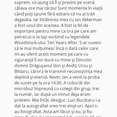
suprem, să ajung să îl şi prezint pe scenă
câteva ore mai târziu! Sunt momente în viaţă
când poţi spune fără ezitare că nu ai trăit
degeaba. Iar întâlnirea mea cu Ian Akkerman
a fost unul din acestea. A fost la fel de
important pentru mine ca ora pe care am
petrecut-o la Iaşi vorbind cu legendele
Woodstock-ului, Ten Years After. S-ar cuveni
să le mai mulţumesc încă o dată celor care
mi-au oferit acest moment pe care cu
siguranţă îl voi duce cu mine şi Dincolo:
domnii Drăguşanul (Ion şi Andi), Ursu şi
Blidaru, cărora le transmit recunoştinţa mea
deplină şi eternă. Revin: Ian a venit la proba
de sunet pe la ora 14.00. A coborât din
microbuz împreună cu colegii din grup, trei
la număr, iar după un minut deja eram
prieteni. Mai întâi, desigur, Luci Bucătaru i-a
dat la autografiat vreo trei vinyl-uri. Apoi s-
au fotografiat. Asta am făcut şi eu, şi fiu-