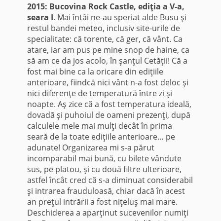
2015: Bucovina Rock Castle, ediţia a V-a,
seara I
. Mai întâi ne-au speriat alde Busu şi
restul bandei meteo, inclusiv site-urile de
specialitate: că torente, că ger, că vânt. Ca
atare, iar am pus pe mine snop de haine, ca
să am ce da jos acolo, în şanţul Cetăţii! Că a
fost mai bine ca la oricare din ediţiile
anterioare, fiindcă nici vânt n-a fost deloc şi
nici diferenţe de temperatură între zi şi
noapte. Aş zice că a fost temperatura ideală,
dovadă şi puhoiul de oameni prezenţi, după
calculele mele mai mulţi decât în prima
seară de la toate ediţiile anterioare… pe
adunate! Organizarea mi s-a părut
incomparabil mai bună, cu bilete vândute
sus, pe platou, şi cu două filtre ulterioare,
astfel încât cred că s-a diminuat considerabil
şi intrarea frauduloasă, chiar dacă în acest
an preţul intrării a fost niţeluş mai mare.
Deschiderea a aparţinut sucevenilor numiţi