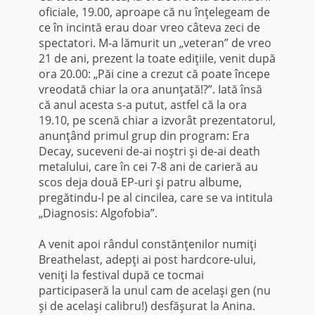
oficiale, 19.00, aproape că nu înţelegeam de
ce în incintă erau doar vreo câteva zeci de
spectatori. M-a lămurit un „veteran” de vreo
21 de ani, prezent la toate ediţiile, venit după
ora 20.00: „Păi cine a crezut că poate începe
vreodată chiar la ora anunţată!?”. Iată însă
că anul acesta s-a putut, astfel că la ora
19.10, pe scenă chiar a izvorât prezentatorul,
anunţând primul grup din program: Era
Decay, suceveni de-ai noştri şi de-ai death
metalului, care în cei 7-8 ani de carieră au
scos deja două EP-uri şi patru albume,
pregătindu-l pe al cincilea, care se va intitula
„Diagnosis: Algofobia”.
A venit apoi rândul constănţenilor numiţi
Breathelast, adepţi ai post hardcore-ului,
veniţi la festival după ce tocmai
participaseră la unul cam de acelaşi gen (nu
şi de acelaşi calibru!) desfăşurat la Anina.