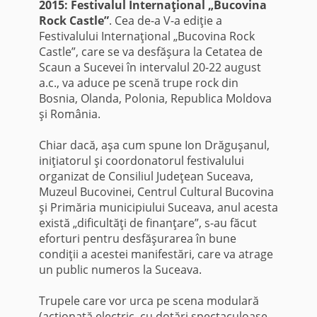
2015: Festivalul Internaţional „Bucovina
Rock Castle”
. Cea de-a V-a ediţie a
Festivalului Internaţional „Bucovina Rock
Castle”, care se va desfăşura la Cetatea de
Scaun a Sucevei în intervalul 20-22 august
a.c., va aduce pe scenă trupe rock din
Bosnia, Olanda, Polonia, Republica Moldova
şi România.
Chiar dacă, aşa cum spune Ion Drăguşanul,
iniţiatorul şi coordonatorul festivalului
organizat de Consiliul Judeţean Suceava,
Muzeul Bucovinei, Centrul Cultural Bucovina
şi Primăria municipiului Suceava, anul acesta
există „dificultăţi de finanţare”, s-au făcut
eforturi pentru desfăşurarea în bune
condiţii a acestei manifestări, care va atrage
un public numeros la Suceava.
Trupele care vor urca pe scena modulară
(acţionată electric, cu dotări spectaculoase –