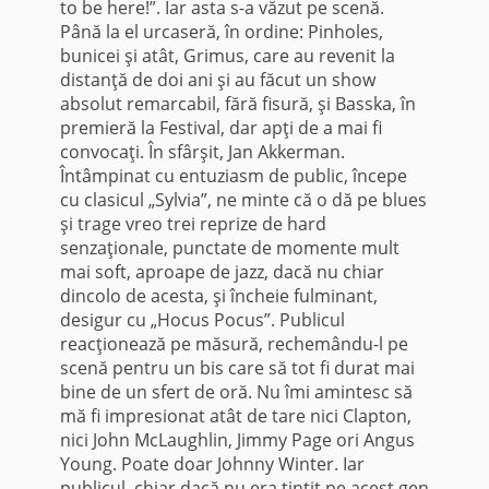
to be here!”. Iar asta s-a văzut pe scenă.
Până la el urcaseră, în ordine: Pinholes,
bunicei şi atât, Grimus, care au revenit la
distanţă de doi ani şi au făcut un show
absolut remarcabil, fără fisură, şi Basska, în
premieră la Festival, dar apţi de a mai fi
convocaţi. În sfârşit, Jan Akkerman.
Întâmpinat cu entuziasm de public, începe
cu clasicul „Sylvia”, ne minte că o dă pe blues
şi trage vreo trei reprize de hard
senzaţionale, punctate de momente mult
mai soft, aproape de jazz, dacă nu chiar
dincolo de acesta, şi încheie fulminant,
desigur cu „Hocus Pocus”. Publicul
reacţionează pe măsură, rechemându-l pe
scenă pentru un bis care să tot fi durat mai
bine de un sfert de oră. Nu îmi amintesc să
mă fi impresionat atât de tare nici Clapton,
nici John McLaughlin, Jimmy Page ori Angus
Young. Poate doar Johnny Winter. Iar
publicul, chiar dacă nu era ţintit pe acest gen