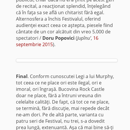
de recital, a reacţionat splendid, înţelegând
că în faţa sa se află un chitarist fără egal.
Alternosfera a închis Festivalul, oferind
audienţei exact ceea ce aştepta, piesele fiind
cântate de un cor alcătuit din vreo 5.000 de
spectatori /
Doru Popovici
(
Jupînu’
,
16
septembrie 2015
).
Final
. Conform cunoscutei Legi a lui Murphy,
tot ceea ce ne place ori este ilegal, ori e
imoral, ori îngraşă. Bucovina Rock Castle
doar ne place, fără a întruni vreuna din
celelalte calităţi. De fapt, că tot ce ne place,
se termină, fără discuţie, mai repede decât
ne-am dori. Pe de altă parte, varianta cu
patru seri de Festival, nu trei, s-a dovedit
prea lungă, extenuantă. Aşa că mai bine să-ţi