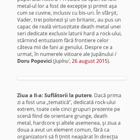
metal-ul lor a fost de excepţie şi primit aşa
cum se cuvine, inclusiv cu bis-uri. În sfârşit,
Vader, trei polonezi şi un britanic, au pus un
capac de reală virtuozitate death metal unei
seri dedicate exclusiv laturii hard a rock-ului,
stârnind entuziasm fără frontiere celor
câteva mii de fani ai genului. Despre ce a
urmat, în numerele viitoare ale Jupânului /
Doru Popovici
(
Jupînu’
,
26 august 2015
).
Ziua a II-a: Suflătorii la putere
. Dacă prima
zi a fost una „tematică”, dedicată rock-ului
extrem, toate cele cinci grupuri prezente pe
scenă fiind de orientare grunge, death
metal, hardcore şi altele asemenea, şi ziua a
doua a avut un element comun, fără ca
organizatorii să fi ţintit neapărat în direcţia