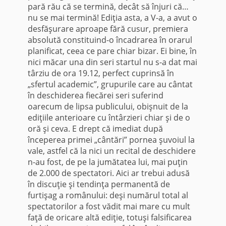
pară rău că se termină, decât să înjuri că…
nu se mai termină! Ediţia asta, a V-a, a avut o
desfăşurare aproape fără cusur, premiera
absolută constituind-o încadrarea în orarul
planificat, ceea ce pare chiar bizar. Ei bine, în
nici măcar una din seri startul nu s-a dat mai
târziu de ora 19.12, perfect cuprinsă în
„sfertul academic”, grupurile care au cântat
în deschiderea fiecărei seri suferind
oarecum de lipsa publicului, obişnuit de la
ediţiile anterioare cu întârzieri chiar şi de o
oră şi ceva. E drept că imediat după
începerea primei „cântări” pornea şuvoiul la
vale, astfel că la nici un recital de deschidere
n-au fost, de pe la jumătatea lui, mai puţin
de 2.000 de spectatori. Aici ar trebui adusă
în discuţie şi tendinţa permanentă de
furtişag a românului: deşi numărul total al
spectatorilor a fost vădit mai mare cu mult
faţă de oricare altă ediţie, totuşi falsificarea