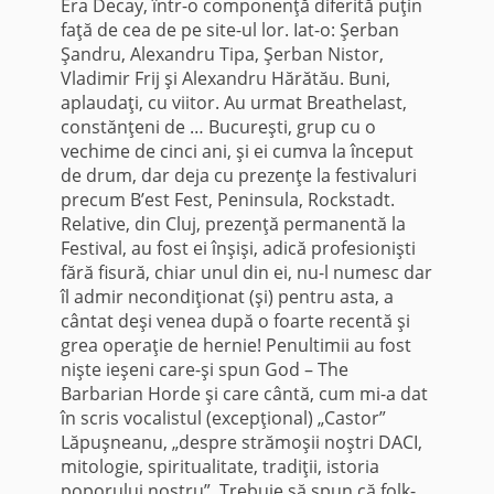
Era Decay, într-o componenţă diferită puţin
faţă de cea de pe site-ul lor. Iat-o: Şerban
Şandru, Alexandru Tipa, Şerban Nistor,
Vladimir Frij şi Alexandru Hărătău. Buni,
aplaudaţi, cu viitor. Au urmat Breathelast,
constănţeni de … Bucureşti, grup cu o
vechime de cinci ani, şi ei cumva la început
de drum, dar deja cu prezenţe la festivaluri
precum B’est Fest, Peninsula, Rockstadt.
Relative, din Cluj, prezenţă permanentă la
Festival, au fost ei înşişi, adică profesionişti
fără fisură, chiar unul din ei, nu-l numesc dar
îl admir necondiţionat (şi) pentru asta, a
cântat deşi venea după o foarte recentă şi
grea operaţie de hernie! Penultimii au fost
nişte ieşeni care-şi spun God – The
Barbarian Horde şi care cântă, cum mi-a dat
în scris vocalistul (excepţional) „Castor”
Lăpuşneanu, „despre strămoşii noştri DACI,
mitologie, spiritualitate, tradiţii, istoria
poporului nostru”. Trebuie să spun că folk-