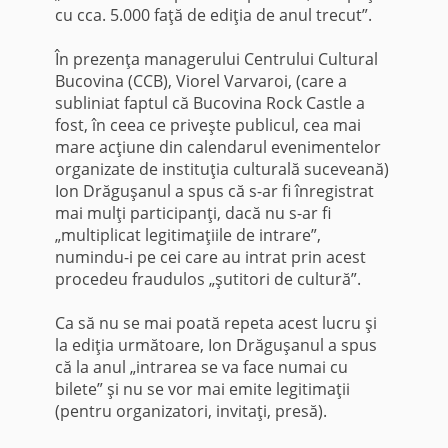
cu cca. 5.000 faţă de ediţia de anul trecut”.
În prezenţa managerului Centrului Cultural
Bucovina (CCB), Viorel Varvaroi, (care a
subliniat faptul că Bucovina Rock Castle a
fost, în ceea ce priveşte publicul, cea mai
mare acţiune din calendarul evenimentelor
organizate de instituţia culturală suceveană)
Ion Drăguşanul a spus că s-ar fi înregistrat
mai mulţi participanţi, dacă nu s-ar fi
„multiplicat legitimaţiile de intrare”,
numindu-i pe cei care au intrat prin acest
procedeu fraudulos „şutitori de cultură”.
Ca să nu se mai poată repeta acest lucru şi
la ediţia următoare, Ion Drăguşanul a spus
că la anul „intrarea se va face numai cu
bilete” şi nu se vor mai emite legitimaţii
(pentru organizatori, invitaţi, presă).