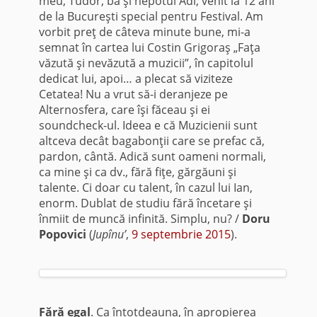
meu, Tudor, ba şi nepotul Adi, venit la 12 ani
de la Bucureşti special pentru Festival. Am
vorbit preţ de câteva minute bune, mi-a
semnat în cartea lui Costin Grigoraş „Faţa
văzută şi nevăzută a muzicii”, în capitolul
dedicat lui, apoi… a plecat să viziteze
Cetatea! Nu a vrut să-i deranjeze pe
Alternosfera, care îşi făceau şi ei
soundcheck-ul. Ideea e că Muzicienii sunt
altceva decât bagabonţii care se prefac că,
pardon, cântă. Adică sunt oameni normali,
ca mine şi ca dv., fără fiţe, gărgăuni şi
talente. Ci doar cu talent, în cazul lui Ian,
enorm. Dublat de studiu fără încetare şi
înmiit de muncă infinită. Simplu, nu? /
Doru
Popovici
(
Jupînu’
,
9 septembrie 2015
).
Fără egal
. Ca întotdeauna, în apropierea