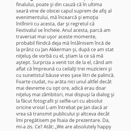
finalului, poate şi din cauză că în ultima
seară vine de obicei capul suprem de afiş al
evenimentului, mă încearcă şi emoţia
întîlnirii cu acesta, dar şi regretul că
Festivalul se încheie. Anul acesta, parcă am
traversat mai uşor aceste momente,
probabil fiindcă deja mă întâlnisem încă de
la prânz cu Jan Akkerman şi, după ce am stat
niţeluş de vorbă cu el, ştiam la ce să mă
aştept. Surpriza a venit tot de la el, când am
aflat că împreună cu ceilalţi trei muzicieni şi
cu sunetistul băuse vreo şase litri de palincă.
Foarte ciudat, nu arăta nici unul altfel decât
mai devreme cu opt ore, adică erau doar
niţeluş mai zâmbitori, mai dispuşi la dialog şi
la făcut fotografii şi selfie-uri cu absolut
oricine vroia! L-am întrebat pe Jan dacă ar
vrea să transmit publicului şi altceva decât
îmi pregătisem pe foaia de prezentare. Da,
mi-a zis. Ce? Atât: „We are absolutely happy