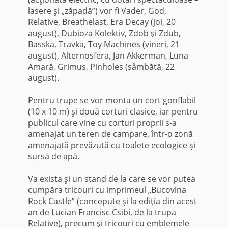
lasere şi „zăpadă”) vor fi Vader, God,
Relative, Breathelast, Era Decay (joi, 20
august), Dubioza Kolektiv, Zdob şi Zdub,
Basska, Travka, Toy Machines (vineri, 21
august), Alternosfera, Jan Akkerman, Luna
Amară, Grimus, Pinholes (sâmbătă, 22
august).
Pentru trupe se vor monta un cort gonflabil
(10 x 10 m) şi două corturi clasice, iar pentru
publicul care vine cu corturi proprii s-a
amenajat un teren de campare, într-o zonă
amenajată prevăzută cu toalete ecologice şi
sursă de apă.
Va exista şi un stand de la care se vor putea
cumpăra tricouri cu imprimeul „Bucovina
Rock Castle” (concepute şi la ediţia din acest
an de Lucian Francisc Csibi, de la trupa
Relative), precum şi tricouri cu emblemele