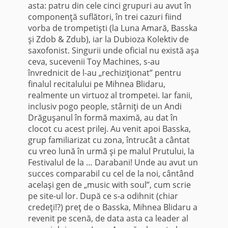
asta: patru din cele cinci grupuri au avut în
componenţă suflători, în trei cazuri fiind
vorba de trompetişti (la Luna Amară, Basska
şi Zdob & Zdub), iar la Dubioza Kolektiv de
saxofonist. Singurii unde oficial nu există aşa
ceva, sucevenii Toy Machines, s-au
învrednicit de l-au „rechiziţionat” pentru
finalul recitalului pe Mihnea Blidaru,
realmente un virtuoz al trompetei. Iar fanii,
inclusiv pogo people, stârniţi de un Andi
Drăguşanul în formă maximă, au dat în
clocot cu acest prilej. Au venit apoi Basska,
grup familiarizat cu zona, întrucât a cântat
cu vreo lună în urmă şi pe malul Prutului, la
Festivalul de la … Darabani! Unde au avut un
succes comparabil cu cel de la noi, cântând
acelaşi gen de „music with soul”, cum scrie
pe site-ul lor. După ce s-a odihnit (chiar
credeţi!?) preţ de o Basska, Mihnea Blidaru a
revenit pe scenă, de data asta ca leader al