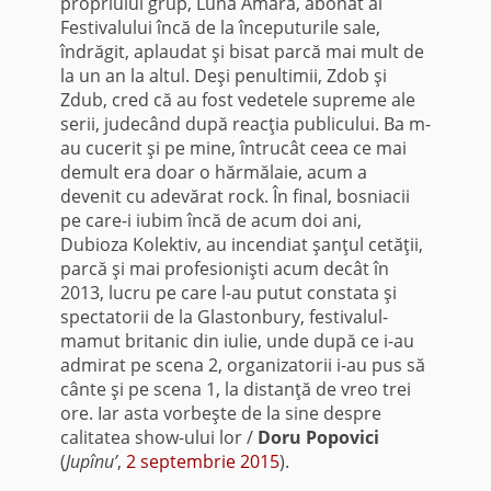
propriului grup, Luna Amară, abonat al
Festivalului încă de la începuturile sale,
îndrăgit, aplaudat şi bisat parcă mai mult de
la un an la altul. Deşi penultimii, Zdob şi
Zdub, cred că au fost vedetele supreme ale
serii, judecând după reacţia publicului. Ba m-
au cucerit şi pe mine, întrucât ceea ce mai
demult era doar o hărmălaie, acum a
devenit cu adevărat rock. În final, bosniacii
pe care-i iubim încă de acum doi ani,
Dubioza Kolektiv, au incendiat şanţul cetăţii,
parcă şi mai profesionişti acum decât în
2013, lucru pe care l-au putut constata şi
spectatorii de la Glastonbury, festivalul-
mamut britanic din iulie, unde după ce i-au
admirat pe scena 2, organizatorii i-au pus să
cânte şi pe scena 1, la distanţă de vreo trei
ore. Iar asta vorbeşte de la sine despre
calitatea show-ului lor /
Doru Popovici
(
Jupînu’
,
2 septembrie 2015
).