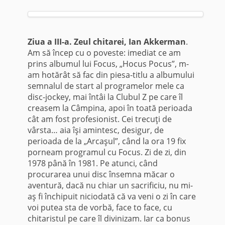
Ziua a III-a. Zeul chitarei, Ian Akkerman
.
Am să încep cu o poveste: imediat ce am
prins albumul lui Focus, „Hocus Pocus”, m-
am hotărât să fac din piesa-titlu a albumului
semnalul de start al programelor mele ca
disc-jockey, mai întâi la Clubul Z pe care îl
creasem la Câmpina, apoi în toată perioada
cât am fost profesionist. Cei trecuţi de
vârsta… aia îşi amintesc, desigur, de
perioada de la „Arcaşul”, când la ora 19 fix
porneam programul cu Focus. Zi de zi, din
1978 până în 1981. Pe atunci, când
procurarea unui disc însemna măcar o
aventură, dacă nu chiar un sacrificiu, nu mi-
aş fi închipuit niciodată că va veni o zi în care
voi putea sta de vorbă, face to face, cu
chitaristul pe care îl divinizam. Iar ca bonus