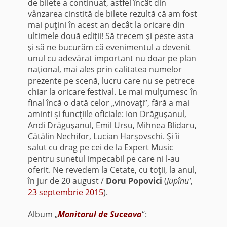
de bilete a continuat, astfel încât din
vânzarea cinstită de bilete rezultă că am fost
mai puţini în acest an decât la oricare din
ultimele două ediţii! Să trecem şi peste asta
şi să ne bucurăm că evenimentul a devenit
unul cu adevărat important nu doar pe plan
naţional, mai ales prin calitatea numelor
prezente pe scenă, lucru care nu se petrece
chiar la oricare festival. Le mai mulţumesc în
final încă o dată celor „vinovaţi”, fără a mai
aminti şi funcţiile oficiale: Ion Drăguşanul,
Andi Drăguşanul, Emil Ursu, Mihnea Blidaru,
Cătălin Nechifor, Lucian Harşovschi. Şi îi
salut cu drag pe cei de la Expert Music
pentru sunetul impecabil pe care ni l-au
oferit. Ne revedem la Cetate, cu toţii, la anul,
în jur de 20 august /
Doru Popovici
(
Jupînu’
,
23 septembrie 2015
).
Album „
Monitorul de Suceava
“: