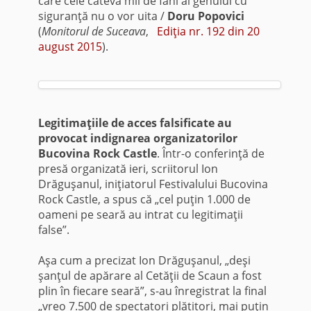
care cele câteva mii de fani ai genului cu
siguranţă nu o vor uita /
Doru Popovici
(
Monitorul de Suceava
,
Ediţia nr. 192 din 20
august 2015
).
Legitimaţiile de acces falsificate au
provocat indignarea organizatorilor
Bucovina Rock Castle
. Într-o conferinţă de
presă organizată ieri, scriitorul Ion
Drăguşanul, iniţiatorul Festivalului Bucovina
Rock Castle, a spus că „cel puţin 1.000 de
oameni pe seară au intrat cu legitimaţii
false”.
Aşa cum a precizat Ion Drăguşanul, „deşi
şanţul de apărare al Cetăţii de Scaun a fost
plin în fiecare seară”, s-au înregistrat la final
„vreo 7.500 de spectatori plătitori, mai puţin