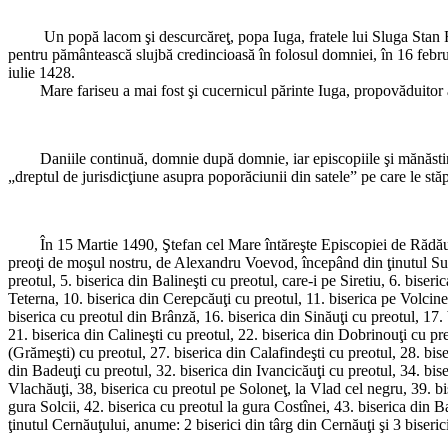
Un popă lacom şi descurcăreţ, popa Iuga, fratele lui Sluga Stan Fulti
pentru pământească slujbă credincioasă în folosul domniei, în 16 februa
iulie 1428.
Mare fariseu a mai fost şi cucernicul părinte Iuga, propovăduitor al 
Daniile continuă, domnie după domnie, iar episcopiile şi mănăstirile d
„dreptul de jurisdicţiune asupra poporăciunii din satele” pe care le stă
În 15 Martie 1490, Ştefan cel Mare întăreşte Episcopiei de Rădăuţi „50 
preoţi de moşul nostru, de Alexandru Voevod, începând din ţinutul Sucev
preotul, 5. biserica din Balineşti cu preotul, care-i pe Siretiu, 6. biseri
Teterna, 10. biserica din Cerepcăuţi cu preotul, 11. biserica pe Volcine
biserica cu preotul din Brânză, 16. biserica din Sinăuţi cu preotul, 17. 
21. biserica din Calineşti cu preotul, 22. biserica din Dobrinouţi cu pr
(Grămeşti) cu preotul, 27. biserica din Calafindeşti cu preotul, 28. bis
din Badeuţi cu preotul, 32. biserica din Ivancicăuţi cu preotul, 34. biser
Vlachăuţi, 38, biserica cu preotul pe Soloneţ, la Vlad cel negru, 39. bi
gura Solcii, 42. biserica cu preotul la gura Costînei, 43. biserica din B
ţinutul Cernăuţului, anume: 2 biserici din târg din Cernăuţi şi 3 biseri