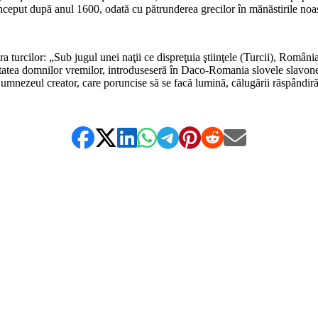
 început după anul 1600, odată cu pătrunderea grecilor în mănăstirile noas
urcilor: „Sub jugul unei naţii ce dispreţuia ştiinţele (Turcii), România 
tatea domnilor vremilor, introduseseră în Daco-Romania slovele slavone ş
mnezeul creator, care poruncise să se facă lumină, călugării răspândiră