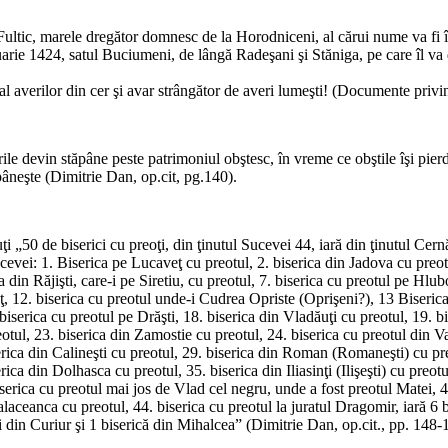
c, marele dregător domnesc de la Horodniceni, al cărui nume va fi înveş
rie 1424, satul Buciumeni, de lângă Radeşani şi Stăniga, pe care îl va d
averilor din cer şi avar strângător de averi lumeşti! (Documente privi
evin stăpâne peste patrimoniul obştesc, în vreme ce obştile îşi pierd st
pâneşte (Dimitrie Dan, op.cit, pg.140).
de biserici cu preoţi, din ţinutul Sucevei 44, iară din ţinutul Cernăuţu
ei: 1. Biserica pe Lucaveţ cu preotul, 2. biserica din Jadova cu preotul,
ca din Răjişti, care-i pe Siretiu, cu preotul, 7. biserica cu preotul pe Hlub
ţ, 12. biserica cu preotul unde-i Cudrea Opriste (Oprişeni?), 13 Biserica 
biserica cu preotul pe Drăşti, 18. biserica din Vladăuţi cu preotul, 19. b
eotul, 23. biserica din Zamostie cu preotul, 24. biserica cu preotul din V
erica din Calineşti cu preotul, 29. biserica din Roman (Romaneşti) cu preo
ica din Dolhasca cu preotul, 35. biserica din Iliasinţi (Ilişeşti) cu preot
serica cu preotul mai jos de Vlad cel negru, unde a fost preotul Matei, 40
alaceanca cu preotul, 44. biserica cu preotul la juratul Dragomir, iară 6 
ci din Curiur şi 1 biserică din Mihalcea” (Dimitrie Dan, op.cit., pp. 148-