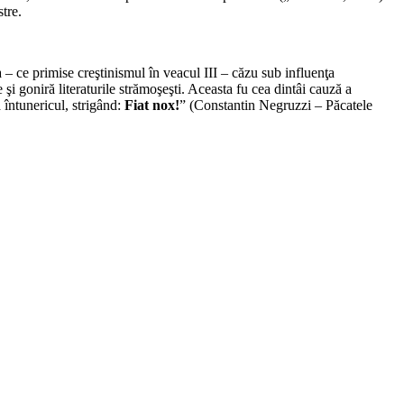
tre.
– ce primise creştinismul în veacul III – căzu sub influenţa
i goniră literaturile strămoşeşti. Aceasta fu cea dintâi cauză a
 întunericul, strigând:
Fiat nox!
” (Constantin Negruzzi – Păcatele