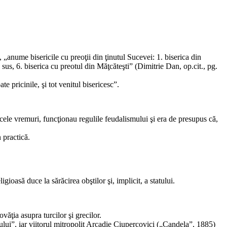
 „anume bisericile cu preoţii din ţinutul Sucevei: 1. biserica din
 sus, 6. biserica cu preotul din Măţcăteşti” (Dimitrie Dan, op.cit., pg.
 pricinile, şi tot venitul bisericesc”.
acele vremuri, funcţionau regulile feudalismului şi era de presupus că,
 practică.
ioasă duce la sărăcirea obştilor şi, implicit, a statului.
ăţia asupra turcilor şi grecilor.
ui”, iar viitorul mitropolit Arcadie Ciupercovici („Candela”, 1885)