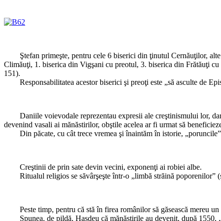
Ştefan primeşte, pentru cele 6 biserici din ţinutul Cernăuţilor, alte 6,
Climăuţi, 1. biserica din Vigşani cu preotul, 3. biserica din Frătăuţi cu
151).
Responsabilitatea acestor biserici şi preoţi este „să asculte de Episcop
Daniile voievodale reprezentau expresii ale creştinismului lor, dar şi t
devenind vasali ai mănăstirilor, obştile acelea ar fi urmat să beneficieze
Din păcate, cu cât trece vremea şi înaintăm în istorie, „poruncile” cre
Creştinii de prin sate devin vecini, exponenţi ai robiei albe.
Ritualul religios se săvârşeşte într-o „limbă străină poporenilor” (slava
Peste timp, pentru că stă în firea românilor să găsească mereu un alt 
Spunea, de pildă, Hasdeu că mănăstirile au devenit, după 1550, „lăca