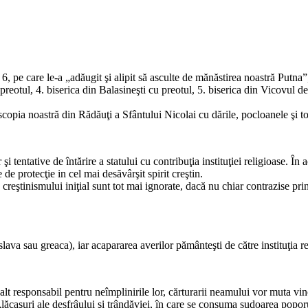
 pe care le-a „adăugit şi alipit să asculte de mănăstirea noastră Putna”,
 preotul, 4. biserica din Balasineşti cu preotul, 5. biserica din Vicovul de
ia noastră din Rădăuţi a Sfântului Nicolai cu dările, pocloanele şi toate
entative de întărire a statului cu contribuţia instituţiei religioase. În 
 de protecţie in cel mai desăvârşit spirit creştin.
ştinismului iniţial sunt tot mai ignorate, dacă nu chiar contrazise prin
 sau greaca), iar acapararea averilor pământeşti de către instituţia relig
responsabil pentru neîmplinirile lor, cărturarii neamului vor muta vinov
şuri ale desfrâului şi trândăviei, în care se consuma sudoarea poporul