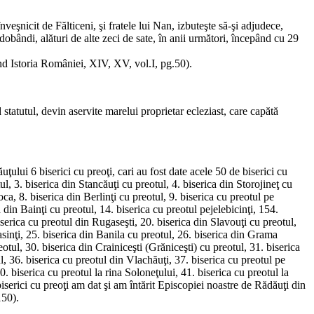
nicit de Fălticeni, şi fratele lui Nan, izbuteşte să-şi adjudece,
obândi, alături de alte zeci de sate, în anii următori, începând cu 29
nd Istoria României, XIV, XV, vol.I, pg.50).
atutul, devin aservite marelui proprietar ecleziast, care capătă
lui 6 biserici cu preoţi, cari au fost date acele 50 de biserici cu
 3. biserica din Stancăuţi cu preotul, 4. biserica din Storojineţ cu
oca, 8. biserica din Berlinţi cu preotul, 9. biserica cu preotul pe
din Bainţi cu preotul, 14. biserica cu preotul pejelebicinţi, 154.
iserica cu preotul din Rugaseşti, 20. biserica din Slavouţi cu preotul,
asinţi, 25. biserica din Banila cu preotul, 26. biserica din Grama
tul, 30. biserica din Crainiceşti (Grăniceşti) cu preotul, 31. biserica
ul, 36. biserica cu preotul din Vlachăuţi, 37. biserica cu preotul pe
. biserica cu preotul la rina Soloneţului, 41. biserica cu preotul la
biserici cu preoţi am dat şi am întărit Episcopiei noastre de Rădăuţi din
150).