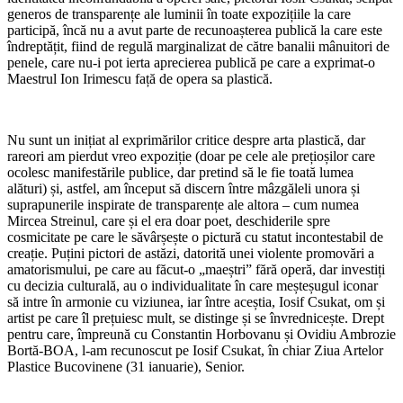
generos de transparențe ale luminii în toate expozițiile la care
participă, încă nu a avut parte de recunoașterea publică la care este
îndreptățit, fiind de regulă marginalizat de către banalii mânuitori de
penele, care nu-i pot ierta aprecierea publică pe care a exprimat-o
Maestrul Ion Irimescu față de opera sa plastică.
Nu sunt un inițiat al exprimărilor critice despre arta plastică, dar
rareori am pierdut vreo expoziție (doar pe cele ale prețioșilor care
ocolesc manifestările publice, dar pretind să le fie toată lumea
alături) și, astfel, am început să discern între mâzgăleli unora și
suprapunerile inspirate de transparențe ale altora – cum numea
Mircea Streinul, care și el era doar poet, deschiderile spre
cosmicitate pe care le săvârșește o pictură cu statut incontestabil de
creație. Puțini pictori de astăzi, datorită unei violente promovări a
amatorismului, pe care au făcut-o „maeștri” fără operă, dar investiți
cu decizia culturală, au o individualitate în care meșteșugul iconar
să intre în armonie cu viziunea, iar între aceștia, Iosif Csukat, om și
artist pe care îl prețuiesc mult, se distinge și se învrednicește. Drept
pentru care, împreună cu Constantin Horbovanu și Ovidiu Ambrozie
Bortă-BOA, l-am recunoscut pe Iosif Csukat, în chiar Ziua Artelor
Plastice Bucovinene (31 ianuarie), Senior.