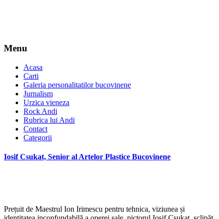
Menu
Acasa
Carti
Galeria personalitatilor bucovinene
Jurnalism
Urzica vieneza
Rock Andi
Rubrica lui Andi
Contact
Categorii
Iosif Csukat, Senior al Artelor Plastice Bucovinene
Prețuit de Maestrul Ion Irimescu pentru tehnica, viziunea și
identitatea inconfundabilă a operei sale, pictorul Iosif Csukat, sclipăt