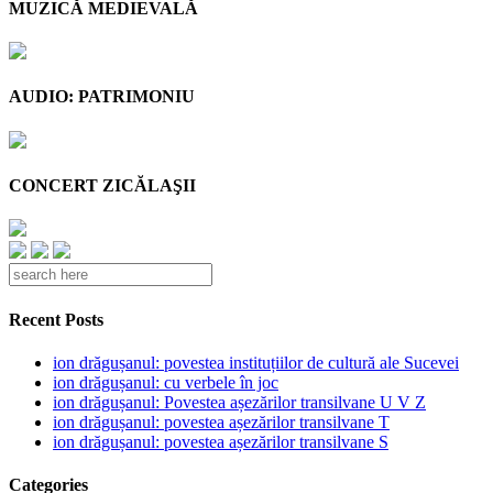
MUZICĂ MEDIEVALĂ
AUDIO: PATRIMONIU
CONCERT ZICĂLAŞII
Recent Posts
ion drăgușanul: povestea instituțiilor de cultură ale Sucevei
ion drăgușanul: cu verbele în joc
ion drăgușanul: Povestea așezărilor transilvane U V Z
ion drăgușanul: povestea așezărilor transilvane T
ion drăgușanul: povestea așezărilor transilvane S
Categories