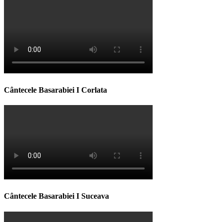
Cântecele Basarabiei I Corlata
Cântecele Basarabiei I Suceava