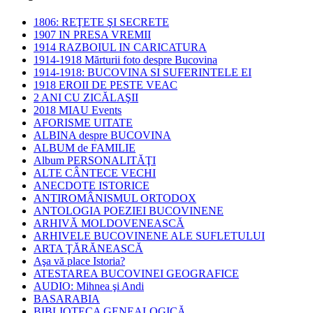
1806: REŢETE ŞI SECRETE
1907 IN PRESA VREMII
1914 RAZBOIUL IN CARICATURA
1914-1918 Mărturii foto despre Bucovina
1914-1918: BUCOVINA SI SUFERINTELE EI
1918 EROII DE PESTE VEAC
2 ANI CU ZICĂLAŞII
2018 MIAU Events
AFORISME UITATE
ALBINA despre BUCOVINA
ALBUM de FAMILIE
Album PERSONALITĂŢI
ALTE CÂNTECE VECHI
ANECDOTE ISTORICE
ANTIROMÂNISMUL ORTODOX
ANTOLOGIA POEZIEI BUCOVINENE
ARHIVĂ MOLDOVENEASCĂ
ARHIVELE BUCOVINENE ALE SUFLETULUI
ARTA ŢĂRĂNEASCĂ
Aşa vă place Istoria?
ATESTAREA BUCOVINEI GEOGRAFICE
AUDIO: Mihnea şi Andi
BASARABIA
BIBLIOTECA GENEALOGICĂ