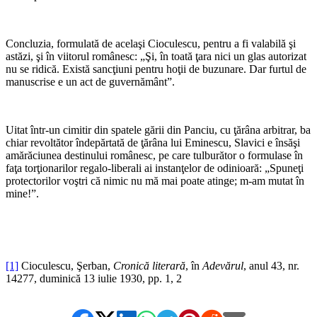
Concluzia, formulată de acelaşi Cioculescu, pentru a fi valabilă şi
astăzi, şi în viitorul românesc: „Şi, în toată ţara nici un glas autorizat
nu se ridică. Există sancţiuni pentru hoţii de buzunare. Dar furtul de
manuscrise e un act de guvernământ”.
Uitat într-un cimitir din spatele gării din Panciu, cu ţărâna arbitrar, ba
chiar revoltător îndepărtată de ţărâna lui Eminescu, Slavici e însăşi
amărăciunea destinului românesc, pe care tulburător o formulase în
faţa torţionarilor regalo-liberali ai instanţelor de odinioară: „Spuneţi
protectorilor voştri că nimic nu mă mai poate atinge; m-am mutat în
mine!”.
[1]
Cioculescu, Şerban,
Cronică literară
, în
Adevărul
, anul 43, nr.
14277, duminică 13 iulie 1930, pp. 1, 2