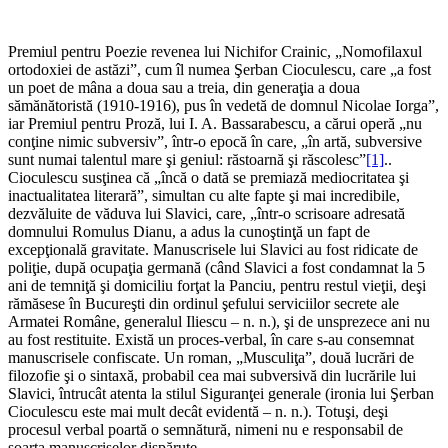
Premiul pentru Poezie revenea lui Nichifor Crainic, „Nomofilaxul
ortodoxiei de astăzi”, cum îl numea Şerban Cioculescu, care „a fost
un poet de mâna a doua sau a treia, din generaţia a doua
sămănătoristă (1910-1916), pus în vedetă de domnul Nicolae Iorga”,
iar Premiul pentru Proză, lui I. A. Bassarabescu, a cărui operă „nu
conţine nimic subversiv”, într-o epocă în care, „în artă, subversive
sunt numai talentul mare şi geniul: răstoarnă şi răscolesc”
[1]
..
Cioculescu susţinea că „încă o dată se premiază mediocritatea şi
inactualitatea literară”, simultan cu alte fapte şi mai incredibile,
dezvăluite de văduva lui Slavici, care, „într-o scrisoare adresată
domnului Romulus Dianu, a adus la cunoştinţă un fapt de
excepţională gravitate. Manuscrisele lui Slavici au fost ridicate de
poliţie, după ocupaţia germană (când Slavici a fost condamnat la 5
ani de temniţă şi domiciliu forţat la Panciu, pentru restul vieţii, deşi
rămăsese în Bucureşti din ordinul şefului serviciilor secrete ale
Armatei Române, generalul Iliescu – n. n.), şi de unsprezece ani nu
au fost restituite. Există un proces-verbal, în care s-au consemnat
manuscrisele confiscate. Un roman, „Musculiţa”, două lucrări de
filozofie şi o sintaxă, probabil cea mai subversivă din lucrările lui
Slavici, întrucât atenta la stilul Siguranţei generale (ironia lui Şerban
Cioculescu este mai mult decât evidentă – n. n.). Totuşi, deşi
procesul verbal poartă o semnătură, nimeni nu e responsabil de
soarta manuscriselor dispărute.