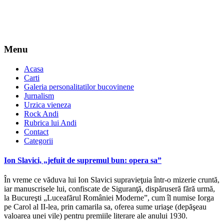
Menu
Acasa
Carti
Galeria personalitatilor bucovinene
Jurnalism
Urzica vieneza
Rock Andi
Rubrica lui Andi
Contact
Categorii
Ion Slavici, „jefuit de supremul bun: opera sa”
În vreme ce văduva lui Ion Slavici supravieţuia într-o mizerie cruntă,
iar manuscrisele lui, confiscate de Siguranţă, dispăruseră fără urmă,
la Bucureşti „Luceafărul României Moderne”, cum îl numise Iorga
pe Carol al II-lea, prin camarila sa, oferea sume uriaşe (depăşeau
valoarea unei vile) pentru premiile literare ale anului 1930.