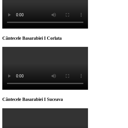
Cântecele Basarabiei I Corlata
Cântecele Basarabiei I Suceava