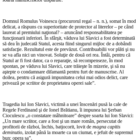
Domnul Romulus Voinescu (procurorul regal – n. n.), somat în mod
delicat, a răspuns cu superioritate de protector al literelor – pe când
laureat al premiului naţional? – aruncând responsabilitatea pe
funcţionarii inferiori. În sfârşit, văduva lui Slavici a fost determinată
să dea în judecată Statul, acesta fiind singurul mijloc de a dobândi
satisfacţie. Rezultatul este de prevăzut. Contribuabilii vor plăti şi nu
se va afla nici un vinovat. Soluţie de două ori rea. Întâi, pentru că
Statul ar fi fost dator, ca o reparaţie, să recompenseze, în mod
spontan, pe văduva lui Slavici, care trăieşte în mizerie, şi să nu
aştepte o condamnare difamantă pentru furt de manuscrise. Al
doilea, pentru că asigură impunitatea celui mai odios delict, care
privează pe scriitor de proprietatea operei sale”.
Tragedia lui Ion Slavici, victimă a unei înscenări pusă la cale de
Regele Ferdinand şi de Ionel Brătianu, îi impunea lui Şerban
Cioculescu „o constatare mâhnitoare” despre soarta lui Ion Slavici:
„Un mare scriitor, care a fost şi un mare român, persecutat de
profitorii de război, închis, batjocorit, lovit de
magna capitis
deminutio
, izolat până la moarte ca un ciumat, e jefuit de supremul
bun: opera sa”.