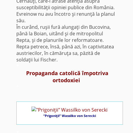
Cernăuţi, care-i atrase atenţia asupra
susceptibilităţii opiniei publice din România.
Evreinow nu avu încotro şi renunţă la planul
său.
În curând, ruşii fură alungaţi din Bucovina,
până la Boian, uitând şi de mitropolitul
Repta, şi de planurile lor reformatoare.
Repta petrece, însă, până azi, în captivitatea
austriecilor, în cămăruţa sa, păzită de
soldaţii lui Fischer.
*
Propaganda catolică împotriva
ortodoxiei
*
“Prigoniţii” Wassilko von Serecki
*