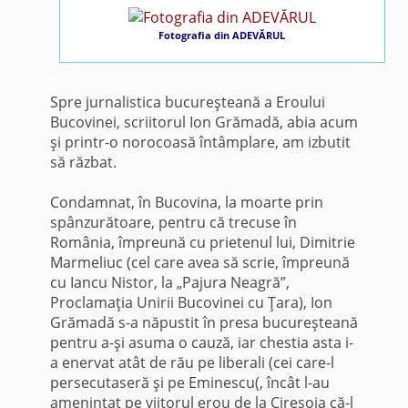
Fotografia din ADEVĂRUL
*
Spre jurnalistica bucureşteană a Eroului
Bucovinei, scriitorul Ion Grămadă, abia acum
şi printr-o norocoasă întâmplare, am izbutit
să răzbat.
*
Condamnat, în Bucovina, la moarte prin
spânzurătoare, pentru că trecuse în
România, împreună cu prietenul lui, Dimitrie
Marmeliuc (cel care avea să scrie, împreună
cu Iancu Nistor, la „Pajura Neagră”,
Proclamaţia Unirii Bucovinei cu Ţara), Ion
Grămadă s-a năpustit în presa bucureşteană
pentru a-şi asuma o cauză, iar chestia asta i-
a enervat atât de rău pe liberali (cei care-l
persecutaseră şi pe Eminescu(, încât l-au
ameninţat pe viitorul erou de la Cireşoia că-l