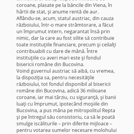
coroane, plasate pe la băncile din Viena, în
hârtii de stat, şi anume rentă de aur.
Aflându-se, acum, statul austriac, din cauza
războiului, într-o mare strâmtorare, a făcut
un împrumut intern, negarantat însă prin
nimic, dar la care au fost silite să contribuie
toate instituţiile financiare, precum şi ceilalţi
contribuabili cu dare de mână. Între
instituţiile cu averi mari este şi fondul
bisericii române din Bucovina.
Voind guvernul austriac să aibă, cu vremea,
la dispoziţia sa, pentru necesităţile
războiului, tot fondul disponibil al bisericii
române din Bucovina, adică 36 milioane
coroane, iar mai târziu, cu siguranţă, şi banii
luaţi cu împrumut, ipotecând moşiile din
Bucovina, a pus mâna pe mitropolitul Repta
şi pe întregul său consistoriu, ca să le poată
smulge iscăliturile – prin diferite mijloace –
pentru votarea sumelor necesare molohului