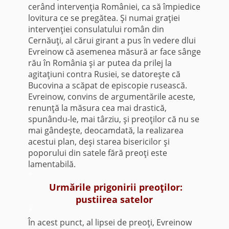
cerând intervenţia României, ca să împiedice
lovitura ce se pregătea. Şi numai graţiei
intervenţiei consulatului român din
Cernăuţi, al cărui girant a pus în vedere dlui
Evreinow că asemenea măsură ar face sânge
rău în România şi ar putea da prilej la
agitaţiuni contra Rusiei, se datoreşte că
Bucovina a scăpat de episcopie rusească.
Evreinow, convins de argumentările aceste,
renunţă la măsura cea mai drastică,
spunându-le, mai târziu, şi preoţilor că nu se
mai gândeşte, deocamdată, la realizarea
acestui plan, deşi starea bisericilor şi
poporului din satele fără preoţi este
lamentabilă.
*
Urmările prigonirii preoţilor:
pustiirea satelor
*
În acest punct, al lipsei de preoţi, Evreinow