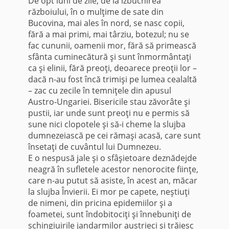
De opt luni de zile, de la izbucnirea
războiului, în o mulţime de sate din
Bucovina, mai ales în nord, se nasc copii,
fără a mai primi, mai târziu, botezul; nu se
fac cununii, oamenii mor, fără să primească
sfânta cuminecătură şi sunt înmormântaţi
ca şi elinii, fără preoţi, deoarece preoţii lor –
dacă n-au fost încă trimişi pe lumea cealaltă
– zac cu zecile în temniţele din apusul
Austro-Ungariei. Bisericile stau zăvorâte şi
pustii, iar unde sunt preoţi nu e permis să
sune nici clopotele şi să-i cheme la slujba
dumnezeiască pe cei rămaşi acasă, care sunt
însetaţi de cuvântul lui Dumnezeu.
E o nespusă jale şi o sfâşietoare deznădejde
neagră în sufletele acestor nenorocite fiinţe,
care n-au putut să asiste, în acest an, măcar
la slujba Învierii. Ei mor pe capete, neştiuţi
de nimeni, din pricina epidemiilor şi a
foametei, sunt îndobitociţi şi înnebuniţi de
schingiuirile jandarmilor austrieci şi trăiesc