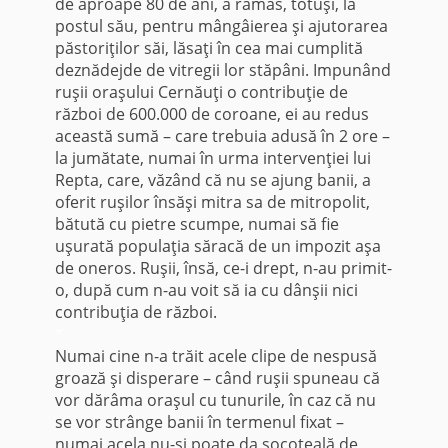
de aproape 80 de ani, a rămas, totuşi, la
postul său, pentru mângâierea şi ajutorarea
păstoriţilor săi, lăsaţi în cea mai cumplită
deznădejde de vitregii lor stăpâni. Impunând
ruşii oraşului Cernăuţi o contribuţie de
război de 600.000 de coroane, ei au redus
această sumă – care trebuia adusă în 2 ore –
la jumătate, numai în urma intervenţiei lui
Repta, care, văzând că nu se ajung banii, a
oferit ruşilor însăşi mitra sa de mitropolit,
bătută cu pietre scumpe, numai să fie
uşurată populaţia săracă de un impozit aşa
de oneros. Ruşii, însă, ce-i drept, n-au primit-
o, după cum n-au voit să ia cu dânşii nici
contribuţia de război.
*
Numai cine n-a trăit acele clipe de nespusă
groază şi disperare – când ruşii spuneau că
vor dărâma oraşul cu tunurile, în caz că nu
se vor strânge banii în termenul fixat –
numai acela nu-şi poate da socoteală de