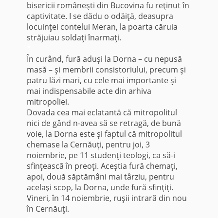
bisericii româneşti din Bucovina fu reţinut în
captivitate. I se dădu o odăiţă, deasupra
locuinţei contelui Meran, la poarta căruia
străjuiau soldaţi înarmaţi.
*
În curând, fură aduşi la Dorna – cu nepusă
masă – şi membrii consistoriului, precum şi
patru lăzi mari, cu cele mai importante şi
mai indispensabile acte din arhiva
mitropoliei.
Dovada cea mai eclatantă că mitropolitul
nici de gând n-avea să se retragă, de bună
voie, la Dorna este şi faptul că mitropolitul
chemase la Cernăuţi, pentru joi, 3
noiembrie, pe 11 studenţi teologi, ca să-i
sfinţească în preoţi. Aceştia fură chemaţi,
apoi, două săptămâni mai târziu, pentru
acelaşi scop, la Dorna, unde fură sfinţiţi.
Vineri, în 14 noiembrie, ruşii intrară din nou
în Cernăuţi.