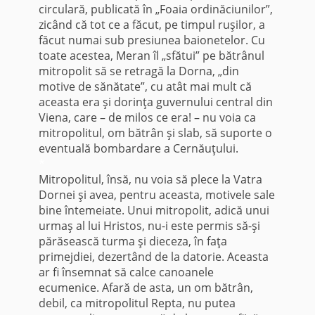
circulară, publicată în „Foaia ordinăciunilor”,
zicând că tot ce a făcut, pe timpul ruşilor, a
făcut numai sub presiunea baionetelor. Cu
toate acestea, Meran îl „sfătui” pe bătrânul
mitropolit să se retragă la Dorna, „din
motive de sănătate”, cu atât mai mult că
aceasta era şi dorinţa guvernului central din
Viena, care – de milos ce era! – nu voia ca
mitropolitul, om bătrân şi slab, să suporte o
eventuală bombardare a Cernăuţului.
*
Mitropolitul, însă, nu voia să plece la Vatra
Dornei şi avea, pentru aceasta, motivele sale
bine întemeiate. Unui mitropolit, adică unui
urmaş al lui Hristos, nu-i este permis să-şi
părăsească turma şi dieceza, în faţa
primejdiei, dezertând de la datorie. Aceasta
ar fi însemnat să calce canoanele
ecumenice. Afară de asta, un om bătrân,
debil, ca mitropolitul Repta, nu putea