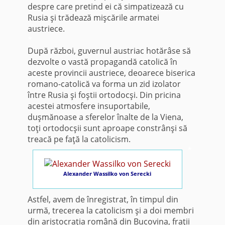
despre care pretind ei că simpatizează cu
Rusia şi trădează mişcările armatei
austriece.
*
După război, guvernul austriac hotărâse să
dezvolte o vastă propagandă catolică în
aceste provincii austriece, deoarece biserica
romano-catolică va forma un zid izolator
între Rusia şi foştii ortodocşi. Din pricina
acestei atmosfere insuportabile,
duşmănoase a sferelor înalte de la Viena,
toţi ortodocşii sunt aproape constrânşi să
treacă pe faţă la catolicism.
*
Alexander Wassilko von Serecki
Astfel, avem de înregistrat, în timpul din
urmă, trecerea la catolicism şi a doi membri
din aristocraţia română din Bucovina, fraţii