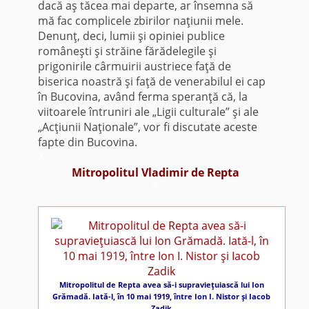
dacă aş tăcea mai departe, ar însemna să
mă fac complicele zbirilor naţiunii mele.
Denunţ, deci, lumii şi opiniei publice
româneşti şi străine fărădelegile şi
prigonirile cârmuirii austriece faţă de
biserica noastră şi faţă de venerabilul ei cap
în Bucovina, având ferma speranţă că, la
viitoarele întruniri ale „Ligii culturale” şi ale
„Acţiunii Naţionale”, vor fi discutate aceste
fapte din Bucovina.
*
Mitropolitul Vladimir de Repta
*
Mitropolitul de Repta avea să-i supravieţuiască lui Ion
Grămadă. Iată-l, în 10 mai 1919, între Ion I. Nistor şi Iacob
Zadik