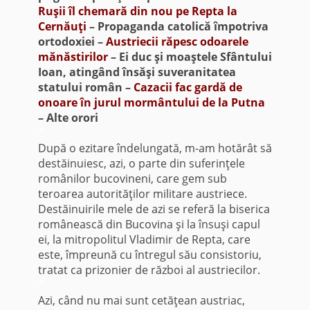
Ruşii îl chemară din nou pe Repta la
Cernăuţi
– Propaganda catolică împotriva
ortodoxiei –
Austriecii răpesc odoarele
mănăstirilor
– Ei duc şi moaştele Sfântului
Ioan, atingând însăşi suveranitatea
statului român –
Cazacii fac gardă de
onoare în jurul mormântului de la Putna
– Alte orori
*
După o ezitare îndelungată, m-am hotărât să
destăinuiesc, azi, o parte din suferinţele
românilor bucovineni, care gem sub
teroarea autorităţilor militare austriece.
Destăinuirile mele de azi se referă la biserica
românească din Bucovina şi la însuşi capul
ei, la mitropolitul Vladimir de Repta, care
este, împreună cu întregul său consistoriu,
tratat ca prizonier de război al austriecilor.
*
Azi, când nu mai sunt cetăţean austriac,