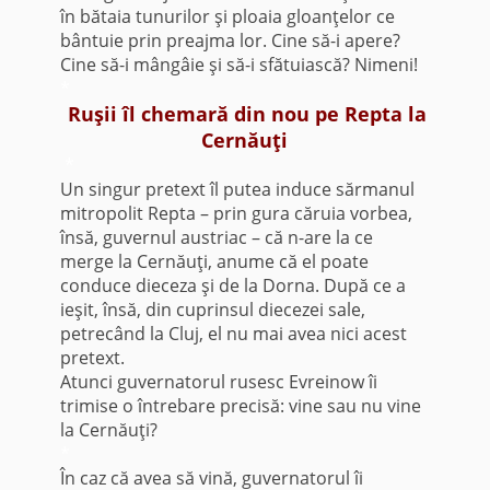
în bătaia tunurilor şi ploaia gloanţelor ce
bântuie prin preajma lor. Cine să-i apere?
Cine să-i mângâie şi să-i sfătuiască? Nimeni!
*
Ruşii îl chemară din nou pe Repta la
Cernăuţi
*
Un singur pretext îl putea induce sărmanul
mitropolit Repta – prin gura căruia vorbea,
însă, guvernul austriac – că n-are la ce
merge la Cernăuţi, anume că el poate
conduce dieceza şi de la Dorna. După ce a
ieşit, însă, din cuprinsul diecezei sale,
petrecând la Cluj, el nu mai avea nici acest
pretext.
Atunci guvernatorul rusesc Evreinow îi
trimise o întrebare precisă: vine sau nu vine
la Cernăuţi?
*
În caz că avea să vină, guvernatorul îi