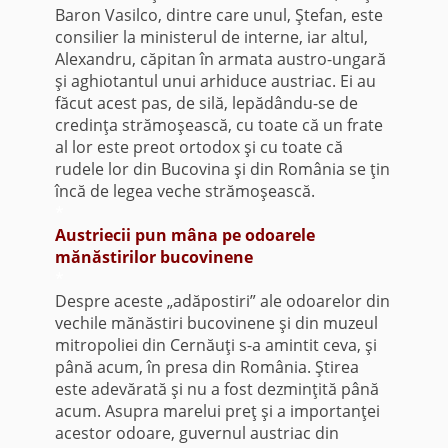
Baron Vasilco, dintre care unul, Ştefan, este
consilier la ministerul de interne, iar altul,
Alexandru, căpitan în armata austro-ungară
şi aghiotantul unui arhiduce austriac. Ei au
făcut acest pas, de silă, lepădându-se de
credinţa strămoşească, cu toate că un frate
al lor este preot ortodox şi cu toate că
rudele lor din Bucovina şi din România se ţin
încă de legea veche strămoşească.
*
Austriecii pun mâna pe odoarele
mănăstirilor bucovinene
*
Despre aceste „adăpostiri” ale odoarelor din
vechile mănăstiri bucovinene şi din muzeul
mitropoliei din Cernăuţi s-a amintit ceva, şi
până acum, în presa din România. Ştirea
este adevărată şi nu a fost dezminţită până
acum. Asupra marelui preţ şi a importanţei
acestor odoare, guvernul austriac din