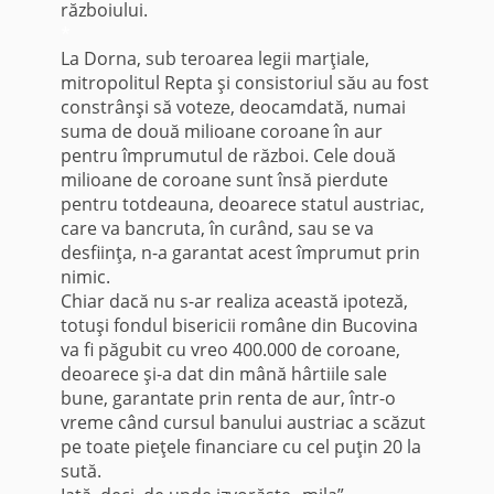
războiului.
*
La Dorna, sub teroarea legii marţiale,
mitropolitul Repta şi consistoriul său au fost
constrânşi să voteze, deocamdată, numai
suma de două milioane coroane în aur
pentru împrumutul de război. Cele două
milioane de coroane sunt însă pierdute
pentru totdeauna, deoarece statul austriac,
care va bancruta, în curând, sau se va
desfiinţa, n-a garantat acest împrumut prin
nimic.
Chiar dacă nu s-ar realiza această ipoteză,
totuşi fondul bisericii române din Bucovina
va fi păgubit cu vreo 400.000 de coroane,
deoarece şi-a dat din mână hârtiile sale
bune, garantate prin renta de aur, într-o
vreme când cursul banului austriac a scăzut
pe toate pieţele financiare cu cel puţin 20 la
sută.