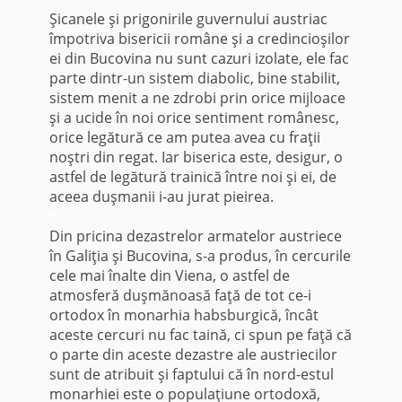
Şicanele şi prigonirile guvernului austriac
împotriva bisericii române şi a credincioşilor
ei din Bucovina nu sunt cazuri izolate, ele fac
parte dintr-un sistem diabolic, bine stabilit,
sistem menit a ne zdrobi prin orice mijloace
şi a ucide în noi orice sentiment românesc,
orice legătură ce am putea avea cu fraţii
noştri din regat. Iar biserica este, desigur, o
astfel de legătură trainică între noi şi ei, de
aceea duşmanii i-au jurat pieirea.
*
Din pricina dezastrelor armatelor austriece
în Galiţia şi Bucovina, s-a produs, în cercurile
cele mai înalte din Viena, o astfel de
atmosferă duşmănoasă faţă de tot ce-i
ortodox în monarhia habsburgică, încât
aceste cercuri nu fac taină, ci spun pe faţă că
o parte din aceste dezastre ale austriecilor
sunt de atribuit şi faptului că în nord-estul
monarhiei este o populaţiune ortodoxă,