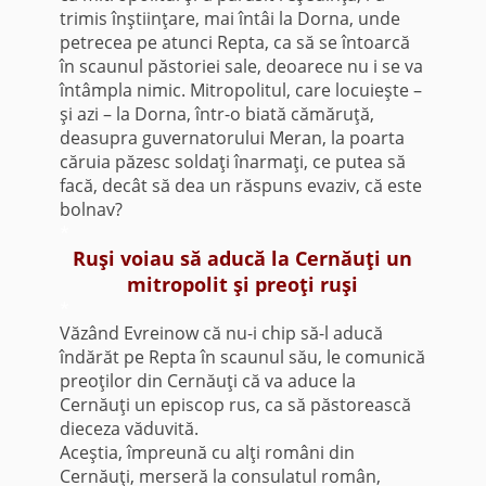
trimis înştiinţare, mai întâi la Dorna, unde
petrecea pe atunci Repta, ca să se întoarcă
în scaunul păstoriei sale, deoarece nu i se va
întâmpla nimic. Mitropolitul, care locuieşte –
şi azi – la Dorna, într-o biată cămăruţă,
deasupra guvernatorului Meran, la poarta
căruia păzesc soldaţi înarmaţi, ce putea să
facă, decât să dea un răspuns evaziv, că este
bolnav?
*
Ruşi voiau să aducă la Cernăuţi un
mitropolit şi preoţi ruşi
*
Văzând Evreinow că nu-i chip să-l aducă
îndărăt pe Repta în scaunul său, le comunică
preoţilor din Cernăuţi că va aduce la
Cernăuţi un episcop rus, ca să păstorească
dieceza văduvită.
Aceştia, împreună cu alţi români din
Cernăuţi, merseră la consulatul român,