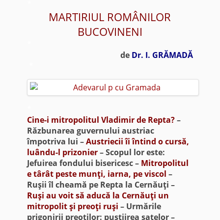
*
MARTIRIUL ROMÂNILOR
BUCOVINENI
*
de
Dr. I. GRĂMADĂ
*
*
Cine-i mitropolitul Vladimir de Repta?
–
Răzbunarea guvernului austriac
împotriva lui –
Austriecii îi întind o cursă,
luându-l prizonier
– Scopul lor este:
Jefuirea fondului bisericesc –
Mitropolitul
e târât peste munţi, iarna, pe viscol
–
Ruşii îl cheamă pe Repta la Cernăuţi –
Ruşi au voit să aducă la Cernăuţi un
mitropolit şi preoţi ruşi
– Urmările
prigonirii preoţilor: pustiirea satelor –