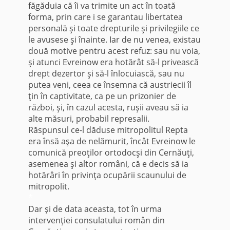
făgăduia că îi va trimite un act în toată
forma, prin care i se garantau libertatea
personală şi toate drepturile şi privilegiile ce
le avusese şi înainte. Iar de nu venea, existau
două motive pentru acest refuz: sau nu voia,
şi atunci Evreinow era hotărât să-l privească
drept dezertor şi să-l înlocuiască, sau nu
putea veni, ceea ce însemna că austriecii îl
ţin în captivitate, ca pe un prizonier de
război, şi, în cazul acesta, ruşii aveau să ia
alte măsuri, probabil represalii.
Răspunsul ce-l dăduse mitropolitul Repta
era însă aşa de nelămurit, încât Evreinow le
comunică preoţilor ortodocşi din Cernăuţi,
asemenea şi altor români, că e decis să ia
hotărâri în privinţa ocupării scaunului de
mitropolit.
*
Dar şi de data aceasta, tot în urma
intervenţiei consulatului român din