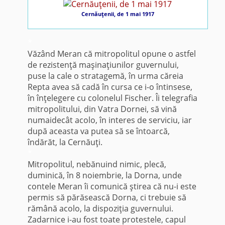
Cernăuţenii, de 1 mai 1917
*
Văzând Meran că mitropolitul opune o astfel
de rezistenţă maşinaţiunilor guvernului,
puse la cale o stratagemă, în urma căreia
Repta avea să cadă în cursa ce i-o întinsese,
în înţelegere cu colonelul Fischer. Îi telegrafia
mitropolitului, din Vatra Dornei, să vină
numaidecât acolo, în interes de serviciu, iar
după aceasta va putea să se întoarcă,
îndărăt, la Cernăuţi.
*
Mitropolitul, nebănuind nimic, plecă,
duminică, în 8 noiembrie, la Dorna, unde
contele Meran îi comunică ştirea că nu-i este
permis să părăsească Dorna, ci trebuie să
rămână acolo, la dispoziţia guvernului.
Zadarnice i-au fost toate protestele, capul