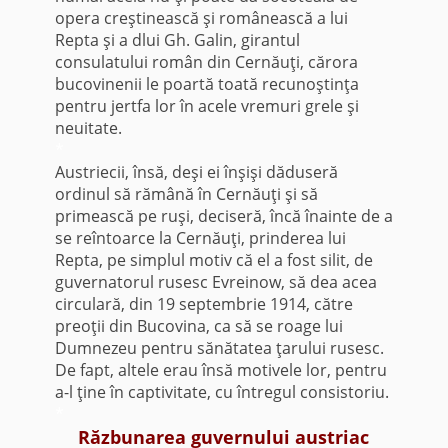
opera creştinească şi românească a lui
Repta şi a dlui Gh. Galin, girantul
consulatului român din Cernăuţi, cărora
bucovinenii le poartă toată recunoştinţa
pentru jertfa lor în acele vremuri grele şi
neuitate.
*
Austriecii, însă, deşi ei înşişi dăduseră
ordinul să rămână în Cernăuţi şi să
primească pe ruşi, deciseră, încă înainte de a
se reîntoarce la Cernăuţi, prinderea lui
Repta, pe simplul motiv că el a fost silit, de
guvernatorul rusesc Evreinow, să dea acea
circulară, din 19 septembrie 1914, către
preoţii din Bucovina, ca să se roage lui
Dumnezeu pentru sănătatea ţarului rusesc.
De fapt, altele erau însă motivele lor, pentru
a-l ţine în captivitate, cu întregul consistoriu.
*
Răzbunarea guvernului austriac