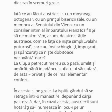
dieceza în vremuri grele.
*
Iată ce au făcut austriecii cu un moşneag
octogenar, cu un prinţ al bisericii sale, cu un
membru al Senatului din Viena, cu un
consilier intim al împăratului Franz Iosif I! Şi
să ne mai mirăm, acum, de atrocităţile
austriece, comise faţă de nişte simpli „valahi
puturoşi”, care au fost schingiuiţi, împuşcaţi
şi spânzuraţi ca nişte dobitoace
necuvântătoare?
La Cluj, a petrecut mereu sub pază, umilit şi
amărât până în adâncul sufletului său, afară
de asta – privat şi de cel mai elementar
confort.
*
În aceste clipe grele, l-a ispitit gândul să se
retragă într-o mănăstire, depunând cârja
pastorală, dar, în cazul acesta, austriecii sunt
hotărâţi să-l numească în locu-i pe un