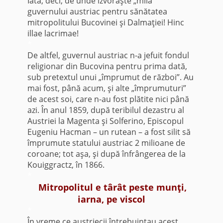
Iată, deci, de unde izvorăşte „mila”
guvernului austriac pentru sănătatea
mitropolitului Bucovinei şi Dalmaţiei! Hinc
illae lacrimae!
*
De altfel, guvernul austriac n-a jefuit fondul
religionar din Bucovina pentru prima dată,
sub pretextul unui „împrumut de război”. Au
mai fost, până acum, şi alte „împrumuturi”
de acest soi, care n-au fost plătite nici până
azi. În anul 1859, după teribilul dezastru al
Austriei la Magenta şi Solferino, Episcopul
Eugeniu Hacman – un rutean – a fost silit să
împrumute statului austriac 2 milioane de
coroane; tot aşa, şi după înfrângerea de la
Kouiggractz, în 1866.
*
Mitropolitul e târât peste munţi,
iarna, pe viscol
*
În vreme ce austriecii întrebuinţau acest