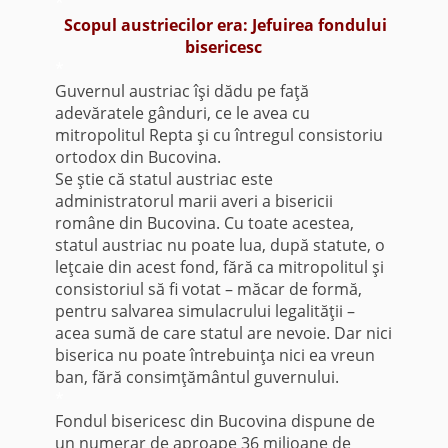
*
Scopul austriecilor era: Jefuirea fondului
bisericesc
*
Guvernul austriac îşi dădu pe faţă
adevăratele gânduri, ce le avea cu
mitropolitul Repta şi cu întregul consistoriu
ortodox din Bucovina.
Se ştie că statul austriac este
administratorul marii averi a bisericii
române din Bucovina. Cu toate acestea,
statul austriac nu poate lua, după statute, o
leţcaie din acest fond, fără ca mitropolitul şi
consistoriul să fi votat – măcar de formă,
pentru salvarea simulacrului legalităţii –
acea sumă de care statul are nevoie. Dar nici
biserica nu poate întrebuinţa nici ea vreun
ban, fără consimţământul guvernului.
*
Fondul bisericesc din Bucovina dispune de
un numerar de aproape 36 milioane de