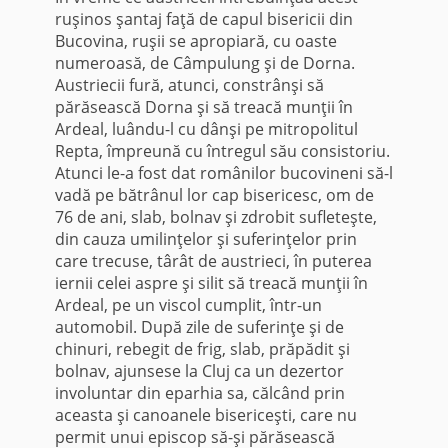
ruşinos şantaj faţă de capul bisericii din
Bucovina, ruşii se apropiară, cu oaste
numeroasă, de Câmpulung şi de Dorna.
Austriecii fură, atunci, constrânşi să
părăsească Dorna şi să treacă munţii în
Ardeal, luându-l cu dânşi pe mitropolitul
Repta, împreună cu întregul său consistoriu.
Atunci le-a fost dat românilor bucovineni să-l
vadă pe bătrânul lor cap bisericesc, om de
76 de ani, slab, bolnav şi zdrobit sufleteşte,
din cauza umilinţelor şi suferinţelor prin
care trecuse, târât de austrieci, în puterea
iernii celei aspre şi silit să treacă munţii în
Ardeal, pe un viscol cumplit, într-un
automobil. După zile de suferinţe şi de
chinuri, rebegit de frig, slab, prăpădit şi
bolnav, ajunsese la Cluj ca un dezertor
involuntar din eparhia sa, călcând prin
aceasta şi canoanele bisericeşti, care nu
permit unui episcop să-şi părăsească