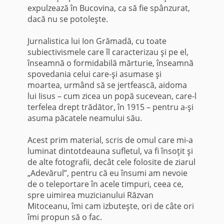
expulzează în Bucovina, ca să fie spânzurat,
dacă nu se potoleşte.
*
Jurnalistica lui Ion Grămadă, cu toate
subiectivismele care îl caracterizau şi pe el,
înseamnă o formidabilă mărturie, înseamnă
spovedania celui care-şi asumase şi
moartea, urmând să se jertfească, aidoma
lui Iisus – cum zicea un popă sucevean, care-l
terfelea drept trădător, în 1915 – pentru a-şi
asuma păcatele neamului său.
*
Acest prim material, scris de omul care mi-a
luminat dintotdeauna sufletul, va fi însoţit şi
de alte fotografii, decât cele folosite de ziarul
„Adevărul”, pentru că eu însumi am nevoie
de o teleportare în acele timpuri, ceea ce,
spre uimirea muzicianului Răzvan
Mitoceanu, îmi cam izbuteşte, ori de câte ori
îmi propun să o fac.