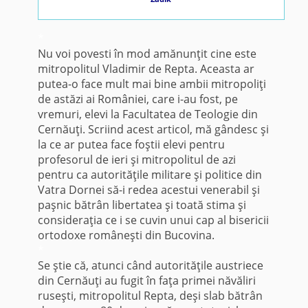
*
Nu voi povesti în mod amănunţit cine este
mitropolitul Vladimir de Repta. Aceasta ar
putea-o face mult mai bine ambii mitropoliţi
de astăzi ai României, care i-au fost, pe
vremuri, elevi la Facultatea de Teologie din
Cernăuţi. Scriind acest articol, mă gândesc şi
la ce ar putea face foştii elevi pentru
profesorul de ieri şi mitropolitul de azi
pentru ca autorităţile militare şi politice din
Vatra Dornei să-i redea acestui venerabil şi
paşnic bătrân libertatea şi toată stima şi
consideraţia ce i se cuvin unui cap al bisericii
ortodoxe româneşti din Bucovina.
*
Se ştie că, atunci când autorităţile austriece
din Cernăuţi au fugit în faţa primei năvăliri
ruseşti, mitropolitul Repta, deşi slab bătrân