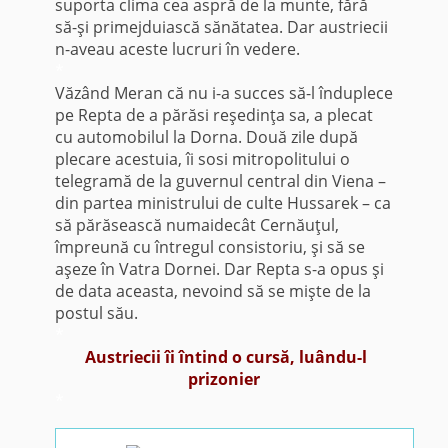
suporta clima cea aspră de la munte, fără
să-şi primejduiască sănătatea. Dar austriecii
n-aveau aceste lucruri în vedere.
*
Văzând Meran că nu i-a succes să-l înduplece
pe Repta de a părăsi reşedinţa sa, a plecat
cu automobilul la Dorna. Două zile după
plecare acestuia, îi sosi mitropolitului o
telegramă de la guvernul central din Viena –
din partea ministrului de culte Hussarek – ca
să părăsească numaidecât Cernăuţul,
împreună cu întregul consistoriu, şi să se
aşeze în Vatra Dornei. Dar Repta s-a opus şi
de data aceasta, nevoind să se mişte de la
postul său.
*
Austriecii îi întind o cursă, luându-l
prizonier
*