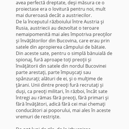
avea perfectă dreptate, deşi măsura ce o
proiectase era o lovitură pentru noi, mult
mai dureroasă decât a austriecilor.
De la începutul războiului între Austria şi
Rusia, austriecii au dezvoltat o teroare
nemaipomenită mai ales împotriva preoţilor
şi învăţătorilor din Bucovina, care erau prin
satele din apropierea câmpului de bătaie.
Din aceste sate, pentru o simplă bănuială de
spionaj, fură aproape toţi preoţii şi
învăţătorii din satele din nordul Bucovinei
parte arestaţi, parte împuşcaţi sau
spânzuraţi; alături de ei, şi o mulţime de
ţărani. Unii dintre preoţi fură recrutaţi şi
duşi, ca preoţi militari, în război, încât sate
întregi au rămas fără preoţi, fără primari şi
fără învăţători, adică fără cei mai chemaţi
conducători ai poporului, mai ales în aceste
vremuri de restrişte.
*