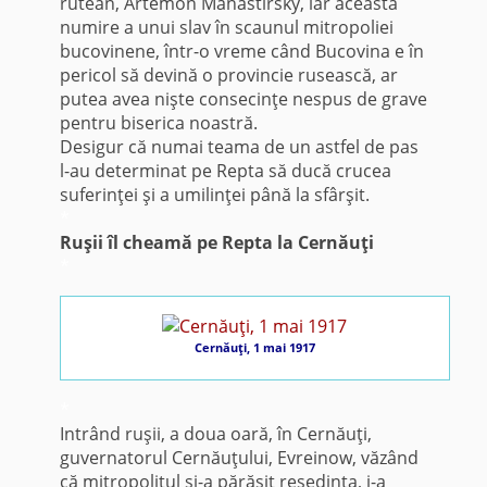
rutean, Artemon Manastirsky, iar această
numire a unui slav în scaunul mitropoliei
bucovinene, într-o vreme când Bucovina e în
pericol să devină o provincie rusească, ar
putea avea nişte consecinţe nespus de grave
pentru biserica noastră.
Desigur că numai teama de un astfel de pas
l-au determinat pe Repta să ducă crucea
suferinţei şi a umilinţei până la sfârşit.
*
Ruşii îl cheamă pe Repta la Cernăuţi
*
Cernăuţi, 1 mai 1917
*
Intrând ruşii, a doua oară, în Cernăuţi,
guvernatorul Cernăuţului, Evreinow, văzând
că mitropolitul şi-a părăsit reşedinţa, i-a