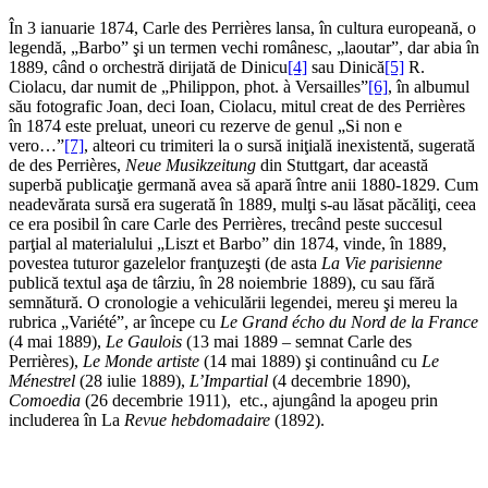
În 3 ianuarie 1874, Carle des Perrières lansa, în cultura europeană, o
legendă, „Barbo” şi un termen vechi românesc, „laoutar”, dar abia în
1889, când o orchestră dirijată de Dinicu
[4]
sau Dinică
[5]
R.
Ciolacu, dar numit de „Philippon, phot. à Versailles”
[6]
, în albumul
său fotografic Joan, deci Ioan, Ciolacu, mitul creat de des Perrières
în 1874 este preluat, uneori cu rezerve de genul „Si non e
vero…”
[7]
, alteori cu trimiteri la o sursă iniţială inexistentă, sugerată
de des Perrières,
Neue Musikzeitung
din Stuttgart, dar această
superbă publicaţie germană avea să apară între anii 1880-1829. Cum
neadevărata sursă era sugerată în 1889, mulţi s-au lăsat păcăliţi, ceea
ce era posibil în care Carle des Perrières, trecând peste succesul
parţial al materialului „Liszt et Barbo” din 1874, vinde, în 1889,
povestea tuturor gazelelor franţuzeşti (de asta
La Vie parisienne
publică textul aşa de târziu, în 28 noiembrie 1889), cu sau fără
semnătură. O cronologie a vehiculării legendei, mereu şi mereu la
rubrica „Variété”, ar începe cu
Le Grand écho du Nord de la France
(4 mai 1889),
Le Gaulois
(13 mai 1889 – semnat Carle des
Perrières),
Le Monde artiste
(14 mai 1889) şi continuând cu
Le
Ménestrel
(28 iulie 1889),
L’Impartial
(4 decembrie 1890),
Comoedia
(26 decembrie 1911), etc., ajungând la apogeu prin
includerea în La
Revue hebdomadaire
(1892).