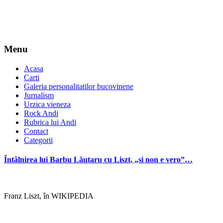
Menu
Acasa
Carti
Galeria personalitatilor bucovinene
Jurnalism
Urzica vieneza
Rock Andi
Rubrica lui Andi
Contact
Categorii
Întâlnirea lui Barbu Lăutaru cu Liszt, „si non e vero”…
Franz Liszt, în WIKIPEDIA