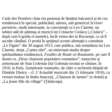
Carle des Perrières chiar era pasionat de lăutăria balcanică şi de cea
românească în special, publicând, adesea, sub genericul
Scrisori
pariziene
, studii interesante, la concurenţă cu Leo Claretie, un
iubitor atât de pătimaş al muzicii lui Cristache Ciolacu („Ciulacu” –
după cum îi grafia el numele), încât venea des la Bucureşti, ca să îl
asculte cântând. O probă în sprijinul acestei afirmaţii o constituie
„Le Figaro” din 30 august 1913, care publica, sub semnătura lui Leo
Claretie, drept „Cartea zilei”, un interesant studiu despre
spiritualitatea românească,
Feuilles de Route en Roumanie
, pe care îl
ilustra cu „Deux chansons populaires roumaines”, transcrise şi
armonizate de Stan Golestan (lui Golestan tocmai se cântase, în
1910, la Paris,
Symphonie roumaine
, de către o orchestră dirijată de
Dimitrie Dinicu – cf.
L’Actualité musicale
din 15 februarie 1910), cu
versuri traduse în limba franceză, „Chanson de larmes” (o doină) şi
„La jeune fille du village” (Ţărăncuţa).