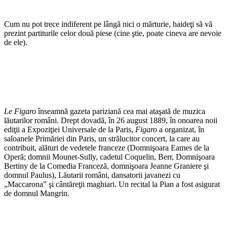
Cum nu pot trece indiferent pe lângă nici o mărturie, haideţi să vă
prezint partiturile celor două piese (cine ştie, poate cineva are nevoie
de ele).
Le Figaro
înseamnă gazeta pariziană cea mai ataşată de muzica
lăutarilor români. Drept dovadă, în 26 august 1889, în onoarea noii
ediţii a Expoziţiei Universale de la Paris,
Figaro
a organizat, în
saloanele Primăriei din Paris, un strălucitor concert, la care au
contribuit, alături de vedetele franceze (Domnişoara Eames de la
Operă; domnii Mounet-Sully, cadetul Coquelin, Berr, Domnişoara
Bertiny de la Comedia Franceză, domnişoara Jeanne Graniere şi
domnul Paulus), Lăutarii români, dansatorii javanezi cu
„Maccarona” şi cântăreţii maghiari. Un recital la Pian a fost asigurat
de domnul Mangrin.