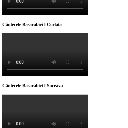
Cântecele Basarabiei I Corlata
Cântecele Basarabiei I Suceava