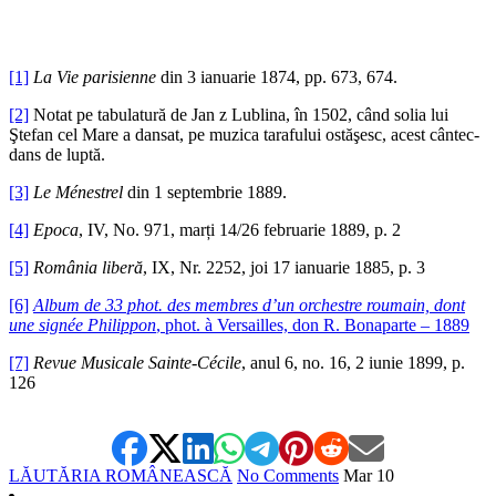
[1]
La Vie parisienne
din 3 ianuarie 1874, pp. 673, 674.
[2]
Notat pe tabulatură de Jan z Lublina, în 1502, când solia lui
Ştefan cel Mare a dansat, pe muzica tarafului ostăşesc, acest cântec-
dans de luptă.
[3]
Le Ménestrel
din 1 septembrie 1889.
[4]
Epoca
, IV, No. 971, marți 14/26 februarie 1889, p. 2
[5]
România liberă
, IX, Nr. 2252, joi 17 ianuarie 1885, p. 3
[6]
Album de 33 phot. des membres d’un orchestre roumain, dont
une signée Philippon
, phot. à Versailles, don R. Bonaparte – 1889
[7]
Revue Musicale Sainte-Cécile
, anul 6, no. 16, 2 iunie 1899, p.
126
LĂUTĂRIA ROMÂNEASCĂ
No Comments
Mar
10