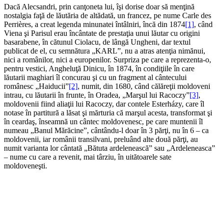
Dacă Alecsandri, prin canţoneta lui, îşi dorise doar să menţină
nostalgia faţă de lăutăria de altădată, un francez, pe nume Carle des
Perrières, a creat legenda minunatei întâlniri, încă din 1874
[1]
, când
Viena şi Parisul erau încântate de prestaţia unui lăutar cu origini
basarabene, în cătunul Ciolacu, de lângă Ungheni, dar textul
publicat de el, cu semnătura „KARL”, nu a atras atenţia nimănui,
nici a românilor, nici a europenilor. Surpriza pe care a reprezenta-o,
pentru vestici, Angheluţă Dinicu, în 1874, în condiţiile în care
lăutarii maghiari îl concurau şi cu un fragment al cântecului
românesc „Haiducii”
[2]
, numit, din 1680, când călăreţii moldoveni
intrau, cu lăutarii în frunte, în Oradea, „Marşul lui Racoczy”
[3]
,
moldovenii fiind aliaţii lui Racoczy, dar contele Esterházy, care îl
notase în partitură a lăsat şi mărturia că marşul acesta, transformat şi
în ceardaş, înseamnă un cântec moldovenesc, pe care muntenii îl
numeau „Banul Mărăcine”, cântându-l doar în 3 părţi, nu în 6 – ca
moldovenii, iar românii transilvani, preluând alte două părţi, au
numit varianta lor cântată „Bătuta ardelenească” sau „Ardeleneasca”
– nume cu care a revenit, mai târziu, în uitătoarele sate
moldoveneşti.