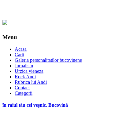
Menu
Acasa
Carti
Galeria personalitatilor bucovinene
Jurnalism
Urzica vieneza
Rock Andi
Rubrica lui Andi
Contact
Categorii
în raiul tău cel veşnic, Bucovină