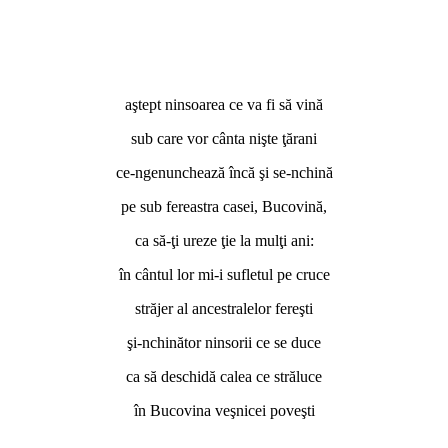
aştept ninsoarea ce va fi să vină
sub care vor cânta nişte ţărani
ce-ngenunchează încă şi se-nchină
pe sub fereastra casei, Bucovină,
ca să-ţi ureze ţie la mulţi ani:
în cântul lor mi-i sufletul pe cruce
străjer al ancestralelor fereşti
şi-nchinător ninsorii ce se duce
ca să deschidă calea ce străluce
în Bucovina veşnicei poveşti