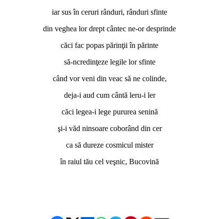
iar sus în ceruri rânduri, rânduri sfinte
din veghea lor drept cântec ne-or desprinde
căci fac popas părinţii în părinte
să-ncredinţeze legile lor sfinte
când vor veni din veac să ne colinde,
deja-i aud cum cântă leru-i ler
căci legea-i lege pururea senină
şi-i văd ninsoare coborând din cer
ca să dureze cosmicul mister
în raiul tău cel veşnic, Bucovină