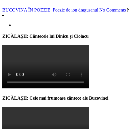
BUCOVINA ÎN POEZIE
,
Poezie de ion dragusanul
No Comments
ZICĂLAŞII: Cântecele lui Dinicu şi Ciolacu
ZICĂLAŞII: Cele mai frumoase cântece ale Bucovinei