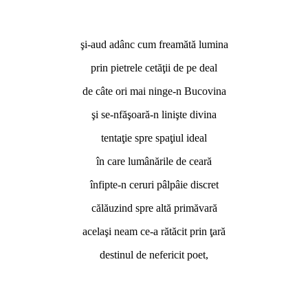
şi-aud adânc cum freamătă lumina
prin pietrele cetăţii de pe deal
de câte ori mai ninge-n Bucovina
şi se-nfăşoară-n linişte divina
tentaţie spre spaţiul ideal
în care lumânările de ceară
înfipte-n ceruri pâlpâie discret
călăuzind spre altă primăvară
acelaşi neam ce-a rătăcit prin ţară
destinul de nefericit poet,