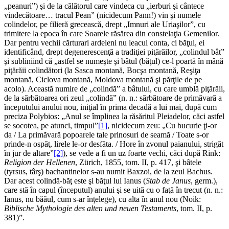
„peanuri”) şi de la călătorul care vindeca cu „ierburi şi cântece
vindecătoare… tracul Pean” (nicidecum Pann!) vin şi numele
colindelor, pe filieră grecească, drept „Imnuri ale Uriaşilor”, cu
trimitere la epoca în care Soarele răsărea din constelaţia Gemenilor.
Dar pentru vechii cărturari ardeleni nu leacul conta, ci băţul, ei
identificând, drept degenerescenţă a tradiţiei piţărăilor, „colindul bât”
şi subliniind că „astfel se numeşte şi bâtul (băţul) ce-l poartă în mână
piţărăii colindători (la Sasca montană, Bocşa montană, Reşiţa
montană, Ciclova montană, Moldova montană şi părţile de pe
acolo). Această numire de „colindă” a bâtului, cu care umblă piţărăii,
de la sărbătoarea ori zeul „colindă” (n. n.: sărbătoare de primăvară a
începutului anului nou, iniţial în prima decadă a lui mai, după cum
preciza Polybios: „Anul se împlinea la răsăritul Pleiadelor, căci astfel
se socotea, pe atunci, timpul”
[1]
, nicidecum zeu: „Cu bucurie ţi-or
da / La primăvară popoarele tale prinosuri de seamă / Toate s-or
prinde-n ospăţ, lirele le-or desfăta. / Hore în zvonul paianului, strigăt
în jur de altare”
[2]
), se vede a fi un uz foarte vechi, căci după Rink:
Religion der Hellenen
, Zürich, 1855, tom. II, p. 417, şi bâtele
(tyrsus, târş) bachantinelor s-au numit Baxzoi, de la zeul Bachus.
Dar acest colindă-băţ este şi băţul lui Ianus (
Stab de Janus
, germ.),
care stă în capul (începutul) anului şi se uită cu o faţă în trecut (n. n.:
Ianus, nu băâul, cum s-ar înţelege), cu alta în anul nou (Noik:
Biblische Mythologie des alten und neuen Testaments
, tom. II, p.
381)”.