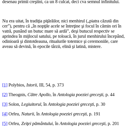
desenau primii creştini, ca un 8 culcat, deci cva semnul infinitului.
*
Nu era uitat, în tradiţia piţărăilor, nici menhirul („piatra căzută din
cer”), pentru că „în nopţile acele se întreţine şi focul în cămin ori în
vatră, punând un butuc mare să ardă”, deşi butucul respectiv se
aprindea în mijlocul satului, pe toloacă, în jurul menhirului începând,
odinioară şi dintotdeauna, ritualurile totemice şi ceremoniile, care
aveau să devină, în epocile târzii, elină şi latină, mistere.
*
*
[1]
Polybios,
Istorii
, III, 54, p. 373
[2]
Theognis,
Către Apollo
, în
Antologia poeziei greceşti
, p. 44
[3]
Solon,
Legiuitorul
, în
Antologia poeziei greceşti
, p. 30
[4]
Orfeu,
Naturii
, în
Antologia poeziei greceşti
, p. 191
[5]
Orfeu,
Zeiţei pământului
, în
Antologia poeziei greceşti
, p. 201