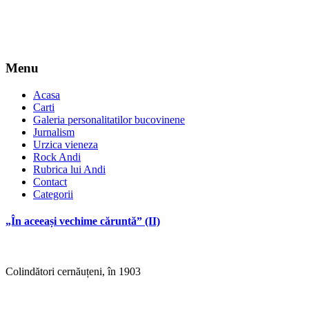
Menu
Acasa
Carti
Galeria personalitatilor bucovinene
Jurnalism
Urzica vieneza
Rock Andi
Rubrica lui Andi
Contact
Categorii
„În aceeași vechime căruntă” (II)
Colindători cernăuțeni, în 1903
*