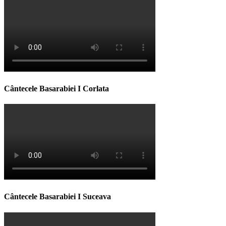
Cântecele Basarabiei I Corlata
Cântecele Basarabiei I Suceava