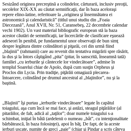
Sesizând originea precreştină a colindelor, cărturarii, inclusiv preoţii,
secolelor XIX-XX au căutat semnificaţii, dar în baza aceloraşi
repere elino-latine, referitoare la „originea şi însemnătatea ei
astronomică şi calendaristică” (titlul unui studiu din „Foaia
Diecezană”, Anul XVII, Nr. 51, Caransebeş, 22 decembrie calendar
vechi 1902). Un vast material bibliografic european stă la baza
acestor căutări de semnificaţii, iar încercările de clasificare eşuează
adeseori în penibil, pe fundamentul unor observaţii de bun simţ
despre legătura dintre colindători şi piţarăi, cei din urmă fiind
„blajinii” (rahmanii) care au revenit din tentativa migrării spre răsărit,
la dus şi la întors câştigând „pita” (pitar, în sanscrită, înseamnă tată)
familiei „cu ierburile şi cântecele lor vindecătoare”, admise în
templul Soarelui chiar de Apolo, după cum susţin Orpheus şi
Proclos din Lycia. Prin tradiţie, piţărăii omagiază plecarea-
întoarcere, colindând pe drumul ancestral al „blajinilor”, nu şi la
baştină.
*
„Blajinii” îşi purtau „ierburile vindecătoare” legate în capătul
toiagului, aşa cum încă se mai face, şi astăzi, steagul piţărăilor (al
pitarăilor, de falt, adică al „taţilor”; doar numele toiagului s-a
schimbat, iniţial în bâtă (ardelenii o numeau „bât”, cu intenţionalitate
bărbătească, în baza folosinţei), apoi în băţ. De fapt, de la aceste
ierburi uscate, numite de greci „paie” (chiar şi Pindar a scris câteva