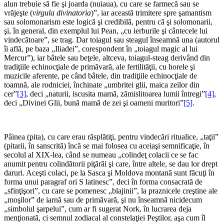
alun trebuie să fie şi joarda (nuiaua), cu care se farmecă sau se
vrăjeşte (
virgula divinatoria
)”, iar această trimitere spre şamantism
sau solomonarism este logică şi credibilă, pentru că şi solomonarii,
şi, în general, din exemplul lui Pean, „cu ierburile şi cântecele lui
vindecătoare”, se trag. Dar toiagul sau steagul înseamnă una (autorul
îi află, pe baza „Iliadei”, corespondent în „toiagul magic al lui
Mercur”), iar bâtele sau beţele, altceva, toiagul-steag derivând din
tradiţiile echinocţiale de primăvară, ale fertilităţii, cu horele şi
muzicile aferente, pe când bâtele, din tradiţiile echinocţiale de
toamnă, ale rodniciei, închinate „umbritei glii, maica zeilor din
cer”
[3]
, deci „naturii, iscusita mamă, zămislitoarea lumii întregi”
[4]
,
deci „Divinei Glii, bună mamă de zei şi oameni muritori”
[5]
.
*
Pâinea (pita), cu care erau răsplătiţi, pentru vindecări ritualice, „taţii”
(pitarii, în sanscrită) încă se mai folosea cu aceiaşi semnificaţie, în
secolul al XIX-lea, când se numeau „colindeţ colacii ce se fac
anumit pentru colindătorii piţărăi şi care, între altele, se dau lor drept
daruri. Aceşti colaci, pe la Sasca şi Moldova montană sunt făcuţi în
forma unui paragraf ori S latinesc”, deci în forma consacrată de
„sfinţişori”, cu care se pomenesc „blajinii”, la praznicele creştine ale
„moşilor” de iarnă sau de primăvară, şi nu înseamnă nicidecum
„simbolul şarpelui”, cum ar fi sugerat Nork, în lucrarea deja
menţionată, ci semnul zodiacal al constelaţiei Peştilor, aşa cum îl