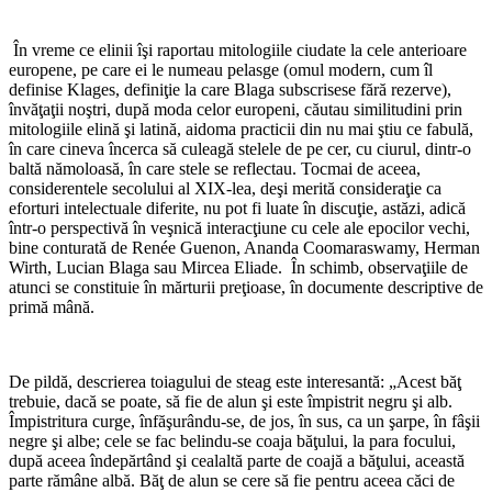
*
În vreme ce elinii îşi raportau mitologiile ciudate la cele anterioare
europene, pe care ei le numeau pelasge (omul modern, cum îl
definise Klages, definiţie la care Blaga subscrisese fără rezerve),
învăţaţii noştri, după moda celor europeni, căutau similitudini prin
mitologiile elină şi latină, aidoma practicii din nu mai ştiu ce fabulă,
în care cineva încerca să culeagă stelele de pe cer, cu ciurul, dintr-o
baltă nămoloasă, în care stele se reflectau. Tocmai de aceea,
considerentele secolului al XIX-lea, deşi merită consideraţie ca
eforturi intelectuale diferite, nu pot fi luate în discuţie, astăzi, adică
într-o perspectivă în veşnică interacţiune cu cele ale epocilor vechi,
bine conturată de Renée Guenon, Ananda Coomaraswamy, Herman
Wirth, Lucian Blaga sau Mircea Eliade. În schimb, observaţiile de
atunci se constituie în mărturii preţioase, în documente descriptive de
primă mână.
*
De pildă, descrierea toiagului de steag este interesantă: „Acest băţ
trebuie, dacă se poate, să fie de alun şi este împistrit negru şi alb.
Împistritura curge, înfăşurându-se, de jos, în sus, ca un şarpe, în fâşii
negre şi albe; cele se fac belindu-se coaja băţului, la para focului,
după aceea îndepărtând şi cealaltă parte de coajă a băţului, această
parte rămâne albă. Băţ de alun se cere să fie pentru aceea căci de