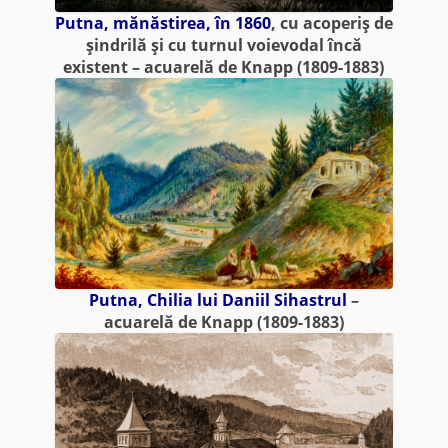
Putna, mănăstirea, în 1860
, cu acoperiş de
şindrilă şi cu turnul voievodal încă
existent – acuarelă de Knapp (1809-1883)
Putna, Chilia lui Daniil Sihastrul
–
acuarelă de Knapp (1809-1883)