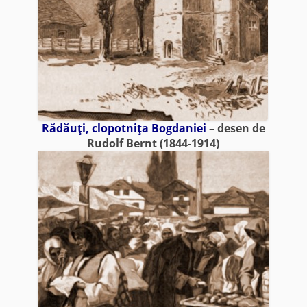
Rădăuţi, clopotniţa Bogdaniei
– desen de
Rudolf Bernt (1844-1914)