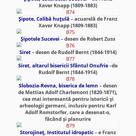
Xaver Knapp (1809-1883)
Şipote, Colibă huţulă
– acuarelă de Franz
Xaver Knapp (1809-1883)
Şipotele Sucevei
– desen de Robert Zuss
Siret
– desen de Rudolf Bernt (1844-1914)
Siret, altarul bisericii Sfântul Onufrie
–de
Rudolf Bernt (1844-1914)
Slobozia-Revna, biserica de lemn
– desen
de Mattias Adolf Charlemont (1820-1871),
cea mai interesantă pentru istoricii şi
arheologii germani, inclusiv pentru Karl
Adolf Romstorfer, care a desenat-o,
făcând şi planurire
Storojineţ, Institutul idropatic
– e Franz