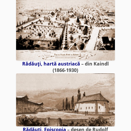
Rădăuţi, hartă austriacă
– din Kaindl
(1866-1930)
Rădăuţi, Episcopia
– desen de Rudolf