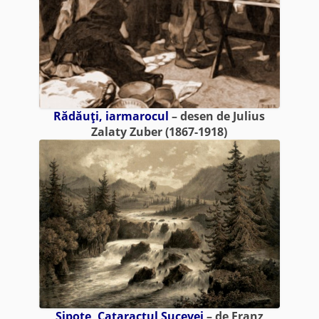
Rădăuţi, iarmarocul
– desen de Julius
Zalaty Zuber (1867-1918)
Şipote, Cataractul Sucevei
– de Franz