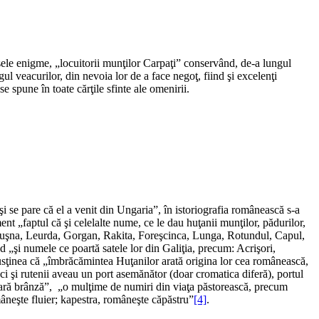
sele enigme, „locuitorii munţilor Carpaţi” conservând, de-a lungul
ul veacurilor, din nevoia lor de a face negoţ, fiind şi excelenţi
e spune în toate cărţile sfinte ale omenirii.
i se pare că el a venit din Ungaria”, în istoriografia românească s-a
ent „faptul că şi celelalte nume, ce le dau huţanii munţilor, pădurilor,
eluşna, Leurda, Gorgan, Rakita, Foreşcinca, Lunga, Rotundul, Capul,
 „şi numele ce poartă satele lor din Galiţia, precum: Acrişori,
usţinea că „îmbrăcămintea Huţanilor arată origina lor cea românească,
ci şi rutenii aveau un port asemănător (doar cromatica diferă), portul
epară brânză”, „o mulţime de numiri din viaţa păstorească, precum
âneşte fluier; kapestra, româneşte căpăstru”
[4]
.