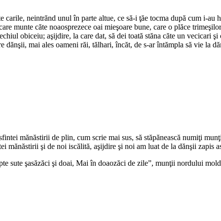
*
 carile, neintrănd unul în parte altue, ce să-i ţăe tocma după cum i-au ho
şte care munte căte noaosprezece oai mieşoare bune, care o plăce trimeşilo
 vechiul obiceiu; aşijdire, la care dat, să dei toată stăna căte un vecicari 
dănşii, mai ales oameni răi, tălhari, încăt, de s-ar întămpla să vie la dănş
*
*
fintei mănăstirii de plin, cum scrie mai sus, să stăpănească numiţi munţi 
ei mănăstirii şi de noi iscălită, aşijdire şi noi am luat de la dănşii zapis 
apte sute şasăzăci şi doai, Mai în doaozăci de zile”, munţii nordului mo
*