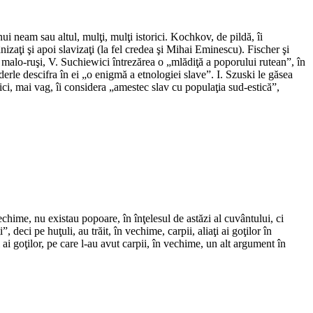
i neam sau altul, mulţi, mulţi istorici. Kochkov, de pildă, îi
nizaţi şi apoi slavizaţi (la fel credea şi Mihai Eminescu). Fischer şi
malo-ruşi, V. Suchiewici întrezărea o „mlădiţă a poporului rutean”, în
rle descifra în ei „o enigmă a etnologiei slave”. I. Szuski le găsea
ici, mai vag, îi considera „amestec slav cu populaţia sud-estică”,
hime, nu existau popoare, în înţelesul de astăzi al cuvântului, ci
 deci pe huţuli, au trăit, în vechime, carpii, aliaţi ai goţilor în
ai goţilor, pe care l-au avut carpii, în vechime, un alt argument în