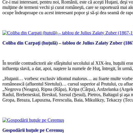
Ce-i mai interesant, pentru noi, Românii, este că aceşti Huţani, deşi v
mulţime de termeni vechi şi curat româneşti, care se raportează mai 
ocupe îndeaproape cu acest interesant popor şi să-şi dea seamă de rap
Coliba din Carpaţi (huţulă) – tablou de Julius Zalaty Zuber (186
În teoriile contradictorii ale sfârşitului secolului al XIX-lea, huţuli
influenţa slavă, a dat, apoi, naştere la numele de Huţ, întregit, în urmă,
„Huţanii… vorbesc exclusiv idiomul malorus… au foarte multe vorbe rom
românească (afluentul Siretului)… cursul superior al Prutului, cu afluen
„Negrova (Neagra), Ripna (Râpa), Kripa (Cârpa), Ardzelanka (Argele
Radul, Brebeneskul, Breskul, Szesul (Şesul), Pietros, Baltagul şi aşa
Gropa, Breaza, Lapuszna, Feresculia, Baia, Mikulikzy, Tekaczy (Tecu
Gospodării huţule pe Ceremuş