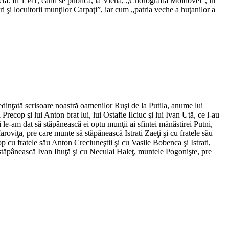
tinctă. În 1541, când se publică, la Viena, „Chorografia Moldovei”, în
ari şi locuitorii munţilor Carpaţi”, iar cum „patria veche a huţanilor a
edinţată scrisoare noastră oamenilor Ruşi de la Putila, anume lui
 Precop şi lui Anton brat lui, lui Ostafie Ilciuc şi lui Ivan Uţă, ce l-au
i le-am dat să stăpânească ei optu munţii ai sfintei mănăstirei Putni,
viţa, pre care munte să stăpânească Istrati Zaeţi şi cu fratele său
cu fratele său Anton Creciuneştii şi cu Vasile Bobenca şi Istrati,
stăpânească Ivan Ihuţă şi cu Neculai Haleţ, muntele Pogonişte, pre