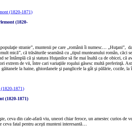
*
rlemont (1820-
*
„populaţie stranie”, muntenii pe care „românii îi numesc… „Huţani”, dar
i mult mică”, că trăsăturile seamănă cu „tipul munteanului român, căci se p
d se întâmplă că şi statura Huţanilor să fie mai înaltă ca de obicei, că a
i extrem de vii, între cari variaţiile roşului găsesc multă preferinţă. Astf
 găitanele la haine, ghiordanele şi panglicele la gât şi pălărie, cozile, la
*
nt (1820-1871)
*
e, ceva din cale-afară viu, uneori chiar feroce, un amestec curios de ves
 că e ceva fatal pentru aceşti munteni interesantă…