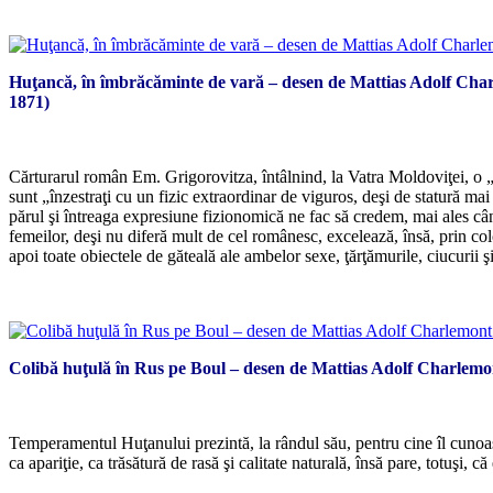
Huţancă, în îmbrăcăminte de vară – desen de Mattias Adolf Cha
1871)
Cărturarul român Em. Grigorovitza, întâlnind, la Vatra Moldoviţei, o 
sunt „înzestraţi cu un fizic extraordinar de viguros, deşi de statură ma
părul şi întreaga expresiune fizionomică ne fac să credem, mai ales cân
femeilor, deşi nu diferă mult de cel românesc, excelează, însă, prin color
apoi toate obiectele de găteală ale ambelor sexe, ţărţămurile, ciucurii şi
Colibă huţulă în Rus pe Boul – desen de Mattias Adolf Charlemo
Temperamentul Huţanului prezintă, la rândul său, pentru cine îl cunoaşt
ca apariţie, ca trăsătură de rasă şi calitate naturală, însă pare, totuşi,