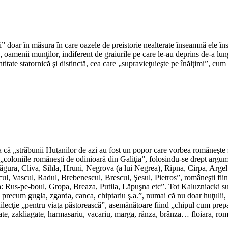
*
i” doar în măsura în care oazele de preistorie nealterate înseamnă ele în
, oamenii munţilor, indiferent de graiurile pe care le-au deprins de-a lung
itate statornică şi distinctă, cea care „supravieţuieşte pe înălţimi”, cum s
*
*
a că „străbunii Huţanilor de azi au fost un popor care vorbea româneşte ş
n „coloniile româneşti de odinioară din Galiţia”, folosindu-se drept argum
 Măgura, Cliva, Sihla, Hruni, Negrova (a lui Negrea), Ripna, Cirpa, Arg
l, Vascul, Radul, Brebenescul, Brescul, Şesul, Pietros”, româneşti fiind
a: Rus-pe-boul, Gropa, Breaza, Putila, Lăpuşna etc”. Tot Kaluzniacki s
, precum gugla, zgarda, canca, chiptariu ş.a.”, numai că nu doar huţulii, 
redilecţie „pentru viaţa păstorească”, asemănătoare fiind „chipul cum pr
gate, zakliagate, harmasariu, vacariu, marga, rânza, brânza… floiara, rom