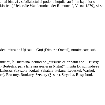
mai bine zis, subdialectul ei podolic-huţulic, au în limbajul lor o
 „Miklosich („Ueber die Wanderunhen der Rumunen”, Viena, 1879), să se
ă şi denumirea de Uţi sau… Guţi (Dimitrie Onciul), numire care, sub
nicie”, în Bucovina locuind pe „cursurile celor patru ape… Bistriţa
ă (Bestretza, până la revărsarea ei în Nistru)”, munţii lor numindu-se
zelusza, Stryszora, Kukul, Sekatura, Pekura, Ledeskul, Waskul,
oare), Brustury, Runkury, Szezory (Şesuri), Strymba, Ruspeboul,