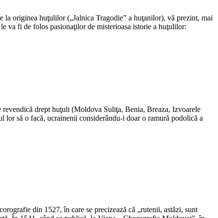
re la originea huţulilor („Jalnica Tragodie” a huţanilor), vă prezint, mai
 va fi de folos pasionaţilor de misterioasa istorie a huţulilor:
se revendică drept huţuli (Moldova Suliţa, Benia, Breaza, Izvoarele
ptul lor să o facă, ucrainenii considerându-i doar o ramură podolică a
orografie din 1527, în care se precizează că „rutenii, astăzi, sunt