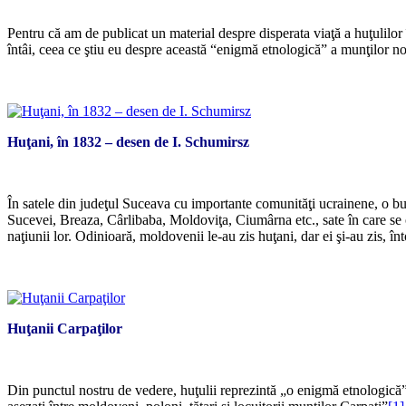
Pentru că am de publicat un material despre disperata viaţă a huţulilor î
întâi, ceea ce ştiu eu despre această “enigmă etnologică” a munţilor noşt
Huţani, în 1832 – desen de I. Schumirsz
În satele din judeţul Suceava cu importante comunităţi ucrainene, o bu
Sucevei, Breaza, Cârlibaba, Moldoviţa, Ciumârna etc., sate în care se or
naţiunii lor. Odinioară, moldovenii le-au zis huţani, dar ei şi-au zis, 
Huţanii Carpaţilor
Din punctul nostru de vedere, huţulii reprezintă „o enigmă etnologică”, 