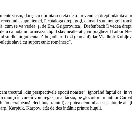
*
 entuziasm, dar şi cu dorinţa secretă de a-i revendica drept mlădiţă a unu
ziu, revenind asupra temei, îi cataloga drept goţi, cumani sau mongoli româ
ă, cum se va vedea, şi de Em. Grigorovitza), Diefenbach îi vedea drept 
ra că huţanii formează „tipul slav nealterat”, iar praghezul Lubor Niede
lui studiu, argumenta că huţanii ar fi uzi (cumani), iar Vladimir Kubijov
pulaţie slavă cu suport etnic românesc”.
*
*
m trecutul „din perspectivele epocii noastre”, ignorând faptul că, în vec
 munţii în care îi vom regăsi, mai târziu, pe „locuitorii munţilor Carpaţi”,
 în ucraineană, deci huţan-huţul) ar putea denumi acest statut de aliaţi 
p, Karpiuk, Karpov, atât de des întâlnit printre huţuli.
*