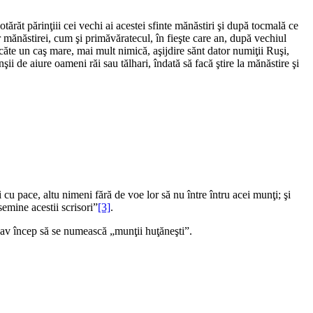
tărăt părinţiii cei vechi ai acestei sfinte mănăstiri şi după tocmală ce
r mănăstirei, cum şi primăvăratecul, în fieşte care an, după vechiul
şi căte un caş mare, mai mult nimică, aşijdire sănt dator numiţii Ruşi,
ii de aiure oameni răi sau tălhari, îndată să facă ştire la mănăstire şi
cu pace, altu nimeni fără de voe lor să nu între întru acei munţi; şi
asemine acestii scrisori”
[3]
.
ldav încep să se numească „munţii huţăneşti”.