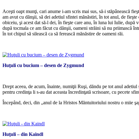
Aceşti oapt munţi, cari anume i-am scris mai sus, să-i stăpânească fieşte
am avut cu dănşii, să dei adetiul sfintei mănăstiri, în tot anul, de fie
obiceiu, şi acest dat să-l dei, în fieşte care anu, în luna lui Iulie, după
după tocmala ce am făcut cu dănşii, oameni străini să nu priimască între 
în tot chipul să silească ca să ferească mănăstire de oameni răi.
Huţuli cu bucium – desen de Zygmund
Drept aceea, de acum, înainte, numiţii Ruşi, dăndu pe tot anul adetiul s
pentru credinţa li s-au dat aceasta încredinţată scrisoare, cu pecete sfint
Începând, deci, din „anul de la Hristos Măntuitoriului nostru o miie ş
Huţuli – din Kaindl