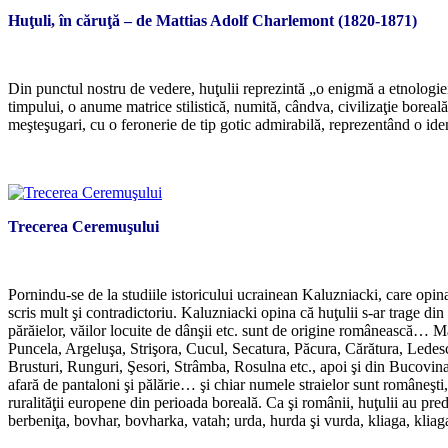
Huţuli, în căruţă – de Mattias Adolf Charlemont (1820-1871)
Din punctul nostru de vedere, huţulii reprezintă „o enigmă a etnologie
timpului, o anume matrice stilistică, numită, cândva, civilizaţie boreală
meşteşugari, cu o feronerie de tip gotic admirabilă, reprezentând o ident
Trecerea Ceremuşului
Pornindu-se de la studiile istoricului ucrainean Kaluzniacki, care opin
scris mult şi contradictoriu. Kaluzniacki opina că huţulii s-ar trage di
părăielor, văilor locuite de dânşii etc. sunt de origine românească…
Puncela, Argeluşa, Strişora, Cucul, Secatura, Păcura, Cărătura, Ledescu
Brusturi, Runguri, Şesori, Strâmba, Rosulna etc., apoi şi din Bucovin
afară de pantaloni şi pălărie… şi chiar numele straielor sunt româneşti
ruralităţii europene din perioada boreală. Ca şi românii, huţulii au p
berbeniţa, bovhar, bovharka, vatah; urda, hurda şi vurda, kliaga, klia