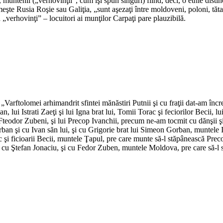
, muntenii („verhovinţii”, cum îşi spun singuri) fiind, deci, o etnie dis
numeşte Rusia Roşie sau Galiţia, „sunt aşezaţi între moldoveni, poloni, tăt
 „verhovinţi” – locuitori ai munţilor Carpaţi pare plauzibilă.
*
*
„Varftolomei arhimandrit sfintei mănăstiri Putnii şi cu fraţii dat-am încr
lui Istrati Zaeţi şi lui Igna brat lui, Tomii Torac şi feciorilor Becii, lui
lui Fteodor Zubeni, şi lui Precop Ivanchii, precum ne-am tocmit cu dănşii ş
 şi cu Ivan săn lui, şi cu Grigorie brat lui Simeon Gorban, muntele Iaro
 ficioarii Becii, muntele Ţapul, pre care munte să-l stăpânească Precop 
i cu Ştefan Jonaciu, şi cu Fedor Zuben, muntele Moldova, pre care să-l 
*