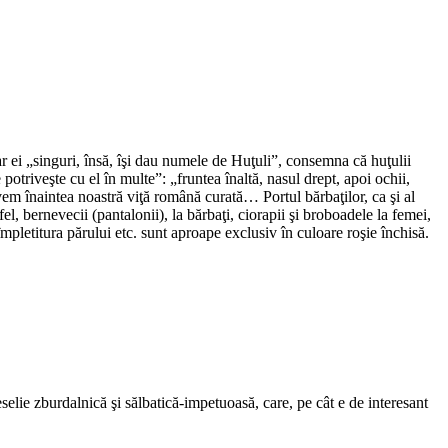
 ei „singuri, însă, îşi dau numele de Huţuli”, consemna că huţulii
otriveşte cu el în multe”: „fruntea înaltă, nasul drept, apoi ochii,
vem înaintea noastră viţă română curată… Portul bărbaţilor, ca şi al
el, bernevecii (pantalonii), la bărbaţi, ciorapii şi broboadele la femei,
 împletitura părului etc. sunt aproape exclusiv în culoare roşie închisă.
elie zburdalnică şi sălbatică-impetuoasă, care, pe cât e de interesant