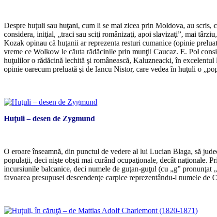
Despre huţuli sau huţani, cum li se mai zicea prin Moldova, au scris, cu
considera, iniţial, „traci sau sciţi românizaţi, apoi slavizaţi”, mai târ
Kozak opinau că huţanii ar reprezenta resturi cumanice (opinie preluat
vreme ce Wolkow le căuta rădăcinile prin munţii Caucaz. E. Pol conside
huţulilor o rădăcină lechită şi românească, Kaluzneacki, în excelentul 
opinie oarecum preluată şi de Iancu Nistor, care vedea în huţuli o „po
Huţuli – desen de Zygmund
O eroare înseamnă, din punctul de vedere al lui Lucian Blaga, să judecă
populaţii, deci nişte obşti mai curând ocupaţionale, decât naţionale. Prin
incursiunile balcanice, deci numele de guţan-guţul (cu „g” pronunţat „h”
favoarea presupusei descendenţe carpice reprezentându-l numele de Car