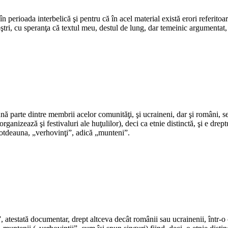
*
n perioada interbelică şi pentru că în acel material există erori referitoa
ri, cu speranţa că textul meu, destul de lung, dar temeinic argumentat, le
*
*
nă parte dintre membrii acelor comunităţi, şi ucraineni, dar şi români, 
ganizează şi festivaluri ale huţulilor), deci ca etnie distinctă, şi e dre
întotdeauna, „verhovinţi”, adică „munteni”.
*
*
atestată documentar, drept altceva decât românii sau ucrainenii, într-o c