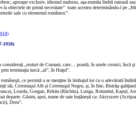
orbesc, aproape exclusiv, idiomul malorus, aşa-numita limbă ruteană sau, 
ales la obiectele de primă necesitate” toate acestea determinându-l pe
orturile sale cu elementul românesc”.
*
7-1918)
*
i erau consideraţi „resturi de Cumani, care… poartă, în unele cronici, înc
 prin terminaţia turcă „ul”, în Huţul”.
âneşti, ce persistă a se menţine în limbajul lor cu o adevărată îndărăt
ţii săi, Ceremuşul Alb şi Ceremuşul Negru, şi, în fine, Bistriţa galiţian
anca), Leurda, Gorgan, Rekita (Răchita), Lunga, Rotundul, Kapul, Ard
 mai departe. Găsim, apoi, nume de sate huţăneşti ca: Akryszore (Acriş
cii), Dora”.
*