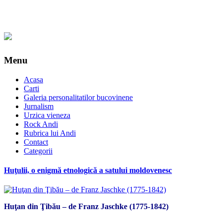
Menu
Acasa
Carti
Galeria personalitatilor bucovinene
Jurnalism
Urzica vieneza
Rock Andi
Rubrica lui Andi
Contact
Categorii
Huţulii, o enigmă etnologică a satului moldovenesc
Huţan din Ţibău – de Franz Jaschke (1775-1842)