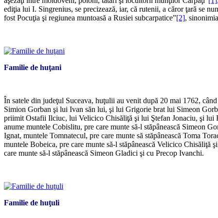
aşezaţi între moldoveni, poloni, tătari şi locuitorii munţilor Carpaţi”
[1]
ediţia lui I. Singrenius, se precizează, iar, că rutenii, a căror ţară se 
fost Pocuţia şi regiunea muntoasă a Rusiei subcarpatice”
[2]
, sinonimia
Familie de huţani
În satele din judeţul Suceava, huţulii au venit după 20 mai 1762, când 
Simion Gorban şi lui Ivan săn lui, şi lui Grigorie brat lui Simeon Gorban, 
priimit Ostafii Ilciuc, lui Velicico Chisăliţă şi lui Ştefan Jonaciu, şi 
anume muntele Cobislitu, pre care munte să-l stăpânească Simeon Gorban
Ignat, muntele Tomnatecul, pre care munte să stăpânească Toma Torac şi
muntele Bobeica, pre care munte să-l stăpânească Velicico Chisăliţă ş
care munte să-l stăpânească Simeon Gladici şi cu Precop Ivanchi.
Familie de huţuli