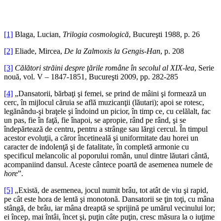
*
*
[1]
Blaga, Lucian,
Trilogia cosmologică
, Bucureşti 1988, p. 26
[2]
Eliade, Mircea,
De la Zalmoxis la Gengis-Han
, p. 208
[3]
Călători străini despre ţările române în secolul al XIX-lea
, Serie
nouă, vol. V – 1847-1851, Bucureşti 2009, pp. 282-285
[4]
„Dansatorii, bărbaţi şi femei, se prind de mâini şi formează un
cerc, în mijlocul căruia se află muzicanţii (lăutari); apoi se rotesc,
legănându-şi braţele şi îndoind un picior, în timp ce, cu celălalt, fac
un pas, fie în faţă, fie înapoi, se apropie, rând pe rând, şi se
îndepărtează de centru, pentru a strânge sau lărgi cercul. În timpul
acestor evoluţii, a căror încetineală şi uniformitate dau horei un
caracter de indolenţă şi de fatalitate, în completă armonie cu
specificul melancolic al poporului român, unul dintre lăutari cântă,
acompaniind dansul. Aceste cântece poartă de asemenea numele de
hore
”.
[5]
„Există, de asemenea, jocul numit brâu, tot atât de viu şi rapid,
pe cât este hora de lentă şi monotonă. Dansatorii se ţin toţi, cu mâna
stângă, de brâu, iar mâna dreaptă se sprijină pe umărul vecinului lor;
ei încep, mai întâi, încet şi, puţin câte puţin, cresc măsura la o iuţime