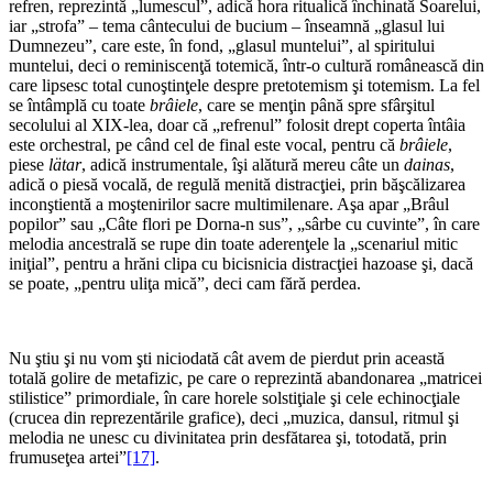
refren, reprezintă „lumescul”, adică hora ritualică închinată Soarelui,
iar „strofa” – tema cântecului de bucium – înseamnă „glasul lui
Dumnezeu”, care este, în fond, „glasul muntelui”, al spiritului
muntelui, deci o reminiscenţă totemică, într-o cultură românească din
care lipsesc total cunoştinţele despre pretotemism şi totemism. La fel
se întâmplă cu toate
brâiele
, care se menţin până spre sfârşitul
secolului al XIX-lea, doar că „refrenul” folosit drept coperta întâia
este orchestral, pe când cel de final este vocal, pentru că
brâiele
,
piese
lätar
, adică instrumentale, îşi alătură mereu câte un
dainas
,
adică o piesă vocală, de regulă menită distracţiei, prin băşcălizarea
inconştientă a moştenirilor sacre multimilenare. Aşa apar „Brâul
popilor” sau „Câte flori pe Dorna-n sus”, „sârbe cu cuvinte”, în care
melodia ancestrală se rupe din toate aderenţele la „scenariul mitic
iniţial”, pentru a hrăni clipa cu bicisnicia distracţiei hazoase şi, dacă
se poate, „pentru uliţa mică”, deci cam fără perdea.
*
Nu ştiu şi nu vom şti niciodată cât avem de pierdut prin această
totală golire de metafizic, pe care o reprezintă abandonarea „matricei
stilistice” primordiale, în care horele solstiţiale şi cele echinocţiale
(crucea din reprezentările grafice), deci „muzica, dansul, ritmul şi
melodia ne unesc cu divinitatea prin desfătarea şi, totodată, prin
frumuseţea artei”
[17]
.