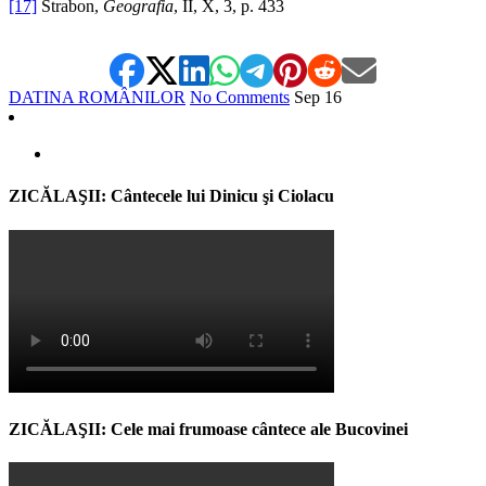
[17]
Strabon,
Geografia
, II, X, 3, p. 433
DATINA ROMÂNILOR
No Comments
Sep
16
ZICĂLAŞII: Cântecele lui Dinicu şi Ciolacu
ZICĂLAŞII: Cele mai frumoase cântece ale Bucovinei