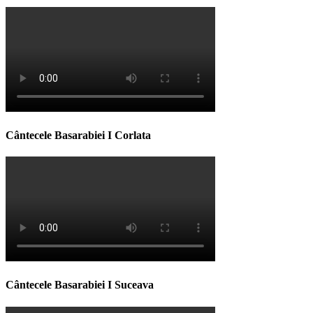
Cântecele Basarabiei I Corlata
Cântecele Basarabiei I Suceava