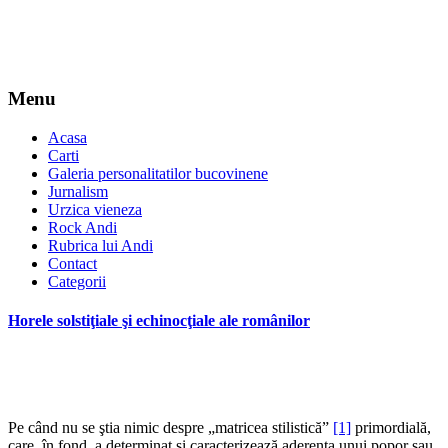
Menu
Acasa
Carti
Galeria personalitatilor bucovinene
Jurnalism
Urzica vieneza
Rock Andi
Rubrica lui Andi
Contact
Categorii
Horele solstiţiale şi echinocţiale ale românilor
*
Pe când nu se ştia nimic despre „matricea stilistică”
[1]
primordială,
care, în fond, a determinat şi caracterizează aderenţa unui popor sau