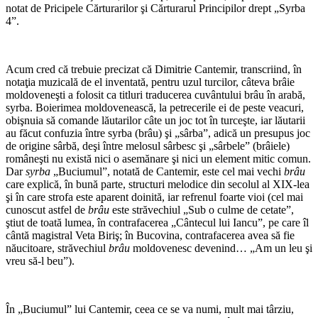
notat de Pricipele Cărturarilor şi Cărturarul Principilor drept „Syrba
4”.
*
Acum cred că trebuie precizat că Dimitrie Cantemir, transcriind, în
notaţia muzicală de el inventată, pentru uzul turcilor, câteva brâie
moldoveneşti a folosit ca titluri traducerea cuvântului brâu în arabă,
syrba. Boierimea moldovenească, la petrecerile ei de peste veacuri,
obişnuia să comande lăutarilor câte un joc tot în turceşte, iar lăutarii
au făcut confuzia între syrba (brâu) şi „sârba”, adică un presupus joc
de origine sârbă, deşi între melosul sârbesc şi „sârbele” (brâiele)
româneşti nu există nici o asemănare şi nici un element mitic comun.
Dar
syrba
„Buciumul”, notată de Cantemir, este cel mai vechi
brâu
care explică, în bună parte, structuri melodice din secolul al XIX-lea
şi în care strofa este aparent doinită, iar refrenul foarte vioi (cel mai
cunoscut astfel de
brâu
este străvechiul „Sub o culme de cetate”,
ştiut de toată lumea, în contrafacerea „Cântecul lui Iancu”, pe care îl
cântă magistral Veta Biriş; în Bucovina, contrafacerea avea să fie
năucitoare, străvechiul
brâu
moldovenesc devenind… „Am un leu şi
vreu să-l beu”).
*
În „Buciumul” lui Cantemir, ceea ce se va numi, mult mai târziu,