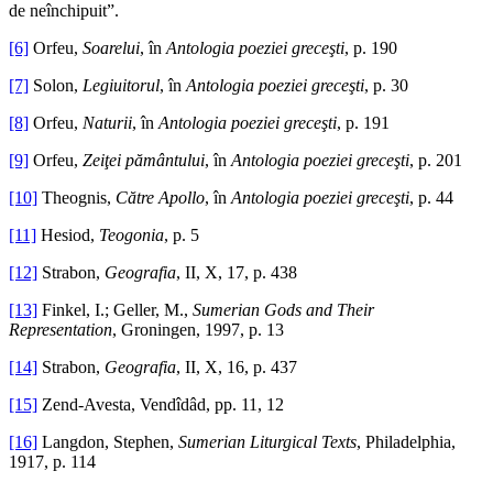
de neînchipuit”.
[6]
Orfeu,
Soarelui
, în
Antologia poeziei greceşti
, p. 190
[7]
Solon,
Legiuitorul
, în
Antologia poeziei greceşti
, p. 30
[8]
Orfeu,
Naturii
, în
Antologia poeziei greceşti
, p. 191
[9]
Orfeu,
Zeiţei pământului
, în
Antologia poeziei greceşti
, p. 201
[10]
Theognis,
Către Apollo
, în
Antologia poeziei greceşti
, p. 44
[11]
Hesiod,
Teogonia
, p. 5
[12]
Strabon,
Geografia
, II, X, 17, p. 438
[13]
Finkel, I.; Geller, M.,
Sumerian Gods and Their
Representation
, Groningen, 1997, p. 13
[14]
Strabon,
Geografia
, II, X, 16, p. 437
[15]
Zend-Avesta, Vendîdâd, pp. 11, 12
[16]
Langdon, Stephen,
Sumerian Liturgical Texts
, Philadelphia,
1917, p. 114