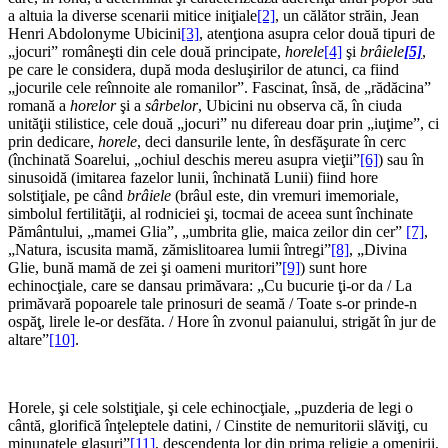
a altuia la diverse scenarii mitice iniţiale
[2]
, un călător străin, Jean
Henri Abdolonyme Ubicini
[3]
, atenţiona asupra celor două tipuri de
„jocuri” româneşti din cele două principate,
horele
[4]
şi
brâiele
[5]
,
pe care le considera, după moda desluşirilor de atunci, ca fiind
„jocurile cele reînnoite ale romanilor”. Fascinat, însă, de „rădăcina”
romană a
horelor
şi a
sârbelor
, Ubicini nu observa că, în ciuda
unităţii stilistice, cele două „jocuri” nu difereau doar prin „iuţime”, ci
prin dedicare,
horele
, deci dansurile lente, în desfăşurate în cerc
(închinată Soarelui, „ochiul deschis mereu asupra vieţii”
[6]
) sau în
sinusoidă (imitarea fazelor lunii, închinată Lunii) fiind hore
solstiţiale, pe când
brâiele
(brâul este, din vremuri imemoriale,
simbolul fertilităţii, al rodniciei şi, tocmai de aceea sunt închinate
Pământului, „mamei Glia”, „umbrita glie, maica zeilor din cer”
[7]
,
„Natura, iscusita mamă, zămislitoarea lumii întregi”
[8]
, „Divina
Glie, bună mamă de zei şi oameni muritori”
[9]
) sunt hore
echinocţiale, care se dansau primăvara: „Cu bucurie ţi-or da / La
primăvară popoarele tale prinosuri de seamă / Toate s-or prinde-n
ospăţ, lirele le-or desfăta. / Hore în zvonul paianului, strigăt în jur de
altare”
[10]
.
*
Horele, şi cele solstiţiale, şi cele echinocţiale, „puzderia de legi o
cântă, glorifică înţeleptele datini, / Cinstite de nemuritorii slăviţi, cu
minunatele glasuri”
[11]
, descendenţa lor din prima religie a omenirii,