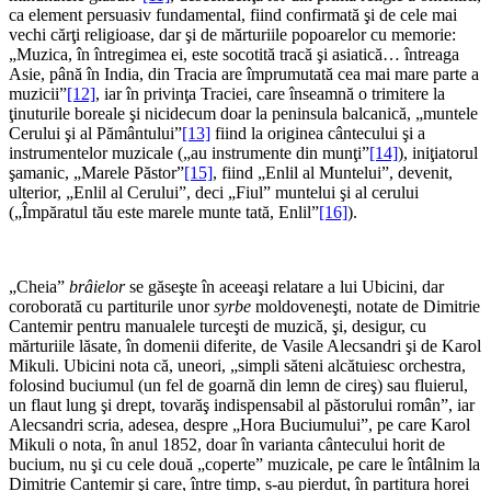
ca element persuasiv fundamental, fiind confirmată şi de cele mai
vechi cărţi religioase, dar şi de mărturiile popoarelor cu memorie:
„Muzica, în întregimea ei, este socotită tracă şi asiatică… întreaga
Asie, până în India, din Tracia are împrumutată cea mai mare parte a
muzicii”
[12]
, iar în privinţa Traciei, care înseamnă o trimitere la
ţinuturile boreale şi nicidecum doar la peninsula balcanică, „muntele
Cerului şi al Pământului”
[13]
fiind la originea cântecului şi a
instrumentelor muzicale („au instrumente din munţi”
[14]
), iniţiatorul
şamanic, „Marele Păstor”
[15]
, fiind „Enlil al Muntelui”, devenit,
ulterior, „Enlil al Cerului”, deci „Fiul” muntelui şi al cerului
(„Împăratul tău este marele munte tată, Enlil”
[16]
).
*
„Cheia”
brâielor
se găseşte în aceeaşi relatare a lui Ubicini, dar
coroborată cu partiturile unor
syrbe
moldoveneşti, notate de Dimitrie
Cantemir pentru manualele turceşti de muzică, şi, desigur, cu
mărturiile lăsate, în domenii diferite, de Vasile Alecsandri şi de Karol
Mikuli. Ubicini nota că, uneori, „simpli săteni alcătuiesc orchestra,
folosind buciumul (un fel de goarnă din lemn de cireş) sau fluierul,
un flaut lung şi drept, tovarăş indispensabil al păstorului român”, iar
Alecsandri scria, adesea, despre „Hora Buciumului”, pe care Karol
Mikuli o nota, în anul 1852, doar în varianta cântecului horit de
bucium, nu şi cu cele două „coperte” muzicale, pe care le întâlnim la
Dimitrie Cantemir şi care, între timp, s-au pierdut, în partitura horei