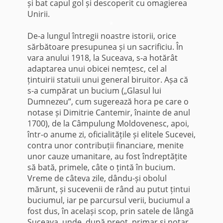
și bat capul gol și descoperit cu omagierea
Unirii.
*
De-a lungul întregii noastre istorii, orice
sărbătoare presupunea și un sacrificiu. În
vara anului 1918, la Suceava, s-a hotărât
adaptarea unui obicei nemțesc, cel al
țintuirii statuii unui general biruitor. Așa că
s-a cumpărat un bucium („Glasul lui
Dumnezeu”, cum sugerează hora pe care o
notase și Dimitrie Cantemir, înainte de anul
1700), de la Câmpulung Moldovenesc, apoi,
într-o anume zi, oficialitățile și elitele Sucevei,
contra unor contribuții financiare, menite
unor cauze umanitare, au fost îndreptățite
să bată, primele, câte o țintă în bucium.
Vreme de câteva zile, dându-și obolul
mărunt, și sucevenii de rând au putut țintui
buciumul, iar pe parcursul verii, buciumul a
fost dus, în același scop, prin satele de lângă
Suceava, unde, după preot, primar și notar,