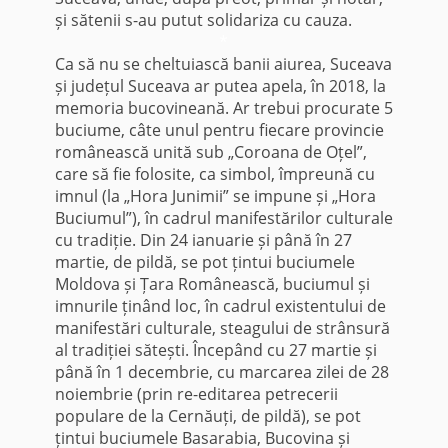
și sătenii s-au putut solidariza cu cauza.
*
Ca să nu se cheltuiască banii aiurea, Suceava
și județul Suceava ar putea apela, în 2018, la
memoria bucovineană. Ar trebui procurate 5
buciume, câte unul pentru fiecare provincie
românească unită sub „Coroana de Oțel”,
care să fie folosite, ca simbol, împreună cu
imnul (la „Hora Junimii” se impune și „Hora
Buciumul”), în cadrul manifestărilor culturale
cu tradiție. Din 24 ianuarie și până în 27
martie, de pildă, se pot țintui buciumele
Moldova și Țara Românească, buciumul și
imnurile ținând loc, în cadrul existentului de
manifestări culturale, steagului de strânsură
al tradiției sătești. Începând cu 27 martie și
până în 1 decembrie, cu marcarea zilei de 28
noiembrie (prin re-editarea petrecerii
populare de la Cernăuți, de pildă), se pot
țintui buciumele Basarabia, Bucovina și