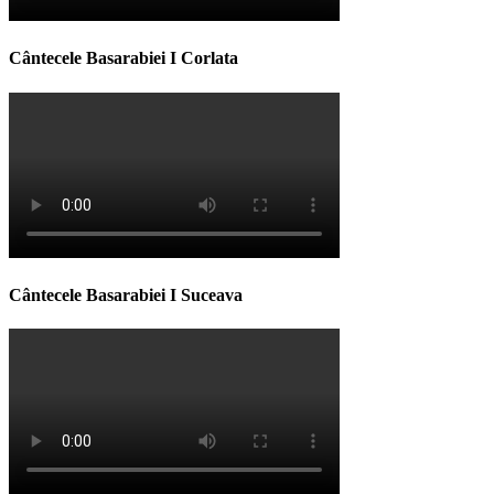
Cântecele Basarabiei I Corlata
Cântecele Basarabiei I Suceava