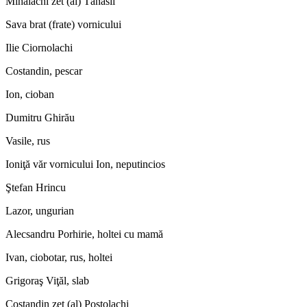
Mihălachi zet (al) Tănasii
Sava brat (frate) vornicului
Ilie Ciornolachi
Costandin, pescar
Ion, cioban
Dumitru Ghirău
Vasile, rus
Ioniţă văr vornicului Ion, neputincios
Ştefan Hrincu
Lazor, ungurian
Alecsandru Porhirie, holtei cu mamă
Ivan, ciobotar, rus, holtei
Grigoraş Viţăl, slab
Costandin zet (al) Postolachi