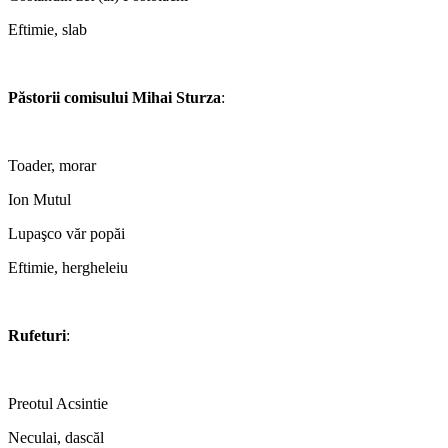
Eftimie, slab
*
Păstorii comisului Mihai Sturza
:
*
Toader, morar
Ion Mutul
Lupaşco văr popăi
Eftimie, hergheleiu
*
Rufeturi
:
*
Preotul Acsintie
Neculai, dascăl