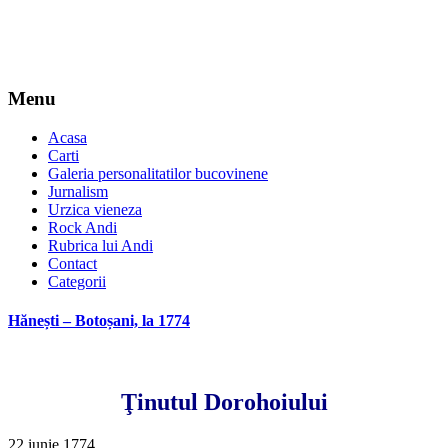
Menu
Acasa
Carti
Galeria personalitatilor bucovinene
Jurnalism
Urzica vieneza
Rock Andi
Rubrica lui Andi
Contact
Categorii
Hănești – Botoșani, la 1774
Ţinutul Dorohoiului
22 iunie 1774