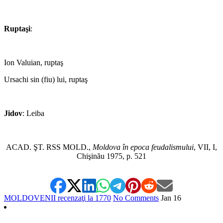
*
Ruptaşi
:
*
Ion Valuian, ruptaş
Ursachi sin (fiu) lui, ruptaş
*
Jidov
: Leiba
*
ACAD. ŞT. RSS MOLD.,
Moldova în epoca feudalismului
, VII, I,
Chişinău 1975, p. 521
MOLDOVENII recenzaţi la 1770
No Comments
Jan
16