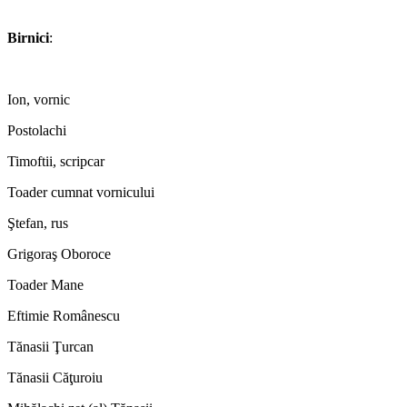
*
Birnici
:
*
Ion, vornic
Postolachi
Timoftii, scripcar
Toader cumnat vornicului
Ştefan, rus
Grigoraş Oboroce
Toader Mane
Eftimie Românescu
Tănasii Ţurcan
Tănasii Căţuroiu