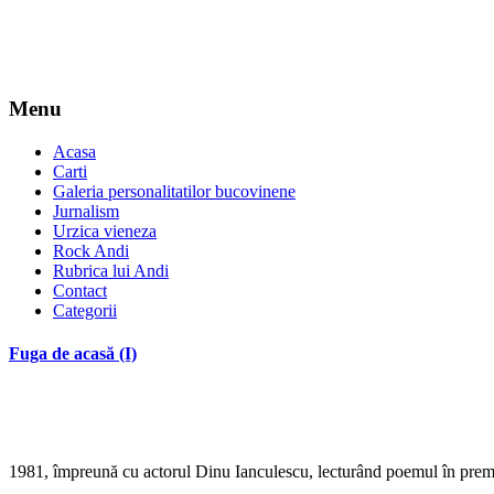
Menu
Acasa
Carti
Galeria personalitatilor bucovinene
Jurnalism
Urzica vieneza
Rock Andi
Rubrica lui Andi
Contact
Categorii
Fuga de acasă (I)
1981, împreună cu actorul Dinu Ianculescu, lecturând poemul în prem