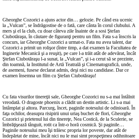
Gheorghe Cozorici a ajuns actor din… gelozie. Pe când era ucenic
la „Vulcan”, se îndrăgostise de o fată, care cânta în corul clubului. A
mers şi el la club, cu doar câteva zile înainte de a sosi Ştefan
Ciubotăraşu, în căutare de figuranţi pentru un film. Fata s-a înscris la
concurs, iar Gheorghe Cozorici a urmat-o. Fata nu avea talent, dar
Cozorici a primit un rolişor (între timp, a dat examen la Facultatea de
Inginerie Mecanică şi a reuşit), pe care l-a trăit atât de adevărat, încât
Ştefan Ciubotăraşu l-a sunat, la „Vulcan”, şi i-a cerut să se prezinte,
din toamnă, la Institutul de Artă Teatrală şi Cinematografică, unde,
de asemeni, fusese declarat admis, deşi nici nu candidase. Dar ce
examen însemna un film cu Ştefan Ciubotăraşu!
Cu fata visurilor tinereţii sale, Gheorghe Cozorici nu s-a mai întâlnit
vreodată. O dragoste phoenix a clădit un destin artistic. Li s-a mai
întâmplat şi altora. Parcurg, încet, paginile notesului de odinioară. În
faţa ochilor, deasupra risipirii unui uriaş buchet de flori, Gheorghe
Cozorici şi prietenul lui din tinereţe, Nea Costică, de la Sculerie, se
îmbrăţişează tânguit, rotit ca într-o horă cosmică. Şi paginile…
Paginile notesului meu îşi trăiesc propria lor poveste, dar atât de
îndepărtat de mine, încât nici nu le mai simt prospeţimea odihnitoare