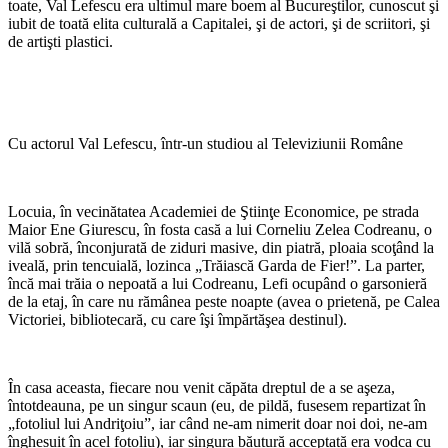
toate, Val Lefescu era ultimul mare boem al Bucureştilor, cunoscut şi
iubit de toată elita culturală a Capitalei, şi de actori, şi de scriitori, şi
de artişti plastici.
Cu actorul Val Lefescu, într-un studiou al Televiziunii Române
Locuia, în vecinătatea Academiei de Ştiinţe Economice, pe strada
Maior Ene Giurescu, în fosta casă a lui Corneliu Zelea Codreanu, o
vilă sobră, înconjurată de ziduri masive, din piatră, ploaia scoţând la
iveală, prin tencuială, lozinca „Trăiască Garda de Fier!”. La parter,
încă mai trăia o nepoată a lui Codreanu, Lefi ocupând o garsonieră
de la etaj, în care nu rămânea peste noapte (avea o prietenă, pe Calea
Victoriei, bibliotecară, cu care îşi împărtăşea destinul).
În casa aceasta, fiecare nou venit căpăta dreptul de a se aşeza,
întotdeauna, pe un singur scaun (eu, de pildă, fusesem repartizat în
„fotoliul lui Andriţoiu”, iar când ne-am nimerit doar noi doi, ne-am
înghesuit în acel fotoliu), iar singura băutură acceptată era vodca cu