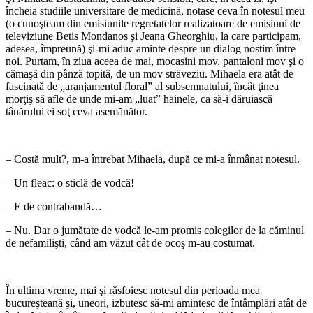
încheia studiile universitare de medicină, notase ceva în notesul meu
(o cunoşteam din emisiunile regretatelor realizatoare de emisiuni de
televiziune Betis Mondanos şi Jeana Gheorghiu, la care participam,
adesea, împreună) şi-mi aduc aminte despre un dialog nostim între
noi. Purtam, în ziua aceea de mai, mocasini mov, pantaloni mov şi o
cămaşă din pânză topită, de un mov străveziu. Mihaela era atât de
fascinată de „aranjamentul floral” al subsemnatului, încât ţinea
morţiş să afle de unde mi-am „luat” hainele, ca să-i dăruiască
tânărului ei soţ ceva asemănător.
– Costă mult?, m-a întrebat Mihaela, după ce mi-a înmânat notesul.
– Un fleac: o sticlă de vodcă!
– E de contrabandă…
– Nu. Dar o jumătate de vodcă le-am promis colegilor de la căminul
de nefamilişti, când am văzut cât de ocoş m-au costumat.
În ultima vreme, mai şi răsfoiesc notesul din perioada mea
bucureşteană şi, uneori, izbutesc să-mi amintesc de întâmplări atât de