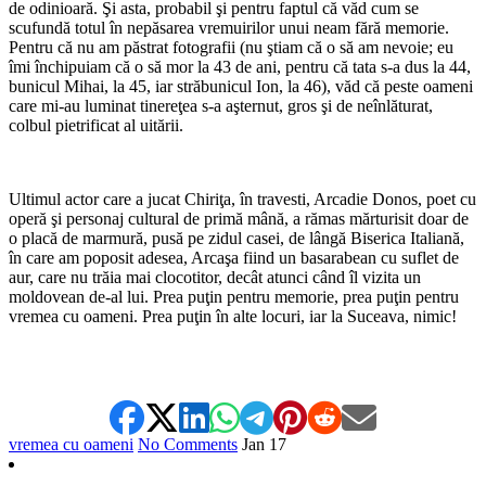
de odinioară. Şi asta, probabil şi pentru faptul că văd cum se
scufundă totul în nepăsarea vremuirilor unui neam fără memorie.
Pentru că nu am păstrat fotografii (nu ştiam că o să am nevoie; eu
îmi închipuiam că o să mor la 43 de ani, pentru că tata s-a dus la 44,
bunicul Mihai, la 45, iar străbunicul Ion, la 46), văd că peste oameni
care mi-au luminat tinereţea s-a aşternut, gros şi de neînlăturat,
colbul pietrificat al uitării.
Ultimul actor care a jucat Chiriţa, în travesti, Arcadie Donos, poet cu
operă şi personaj cultural de primă mână, a rămas mărturisit doar de
o placă de marmură, pusă pe zidul casei, de lângă Biserica Italiană,
în care am poposit adesea, Arcaşa fiind un basarabean cu suflet de
aur, care nu trăia mai clocotitor, decât atunci când îl vizita un
moldovean de-al lui. Prea puţin pentru memorie, prea puţin pentru
vremea cu oameni. Prea puţin în alte locuri, iar la Suceava, nimic!
vremea cu oameni
No Comments
Jan
17