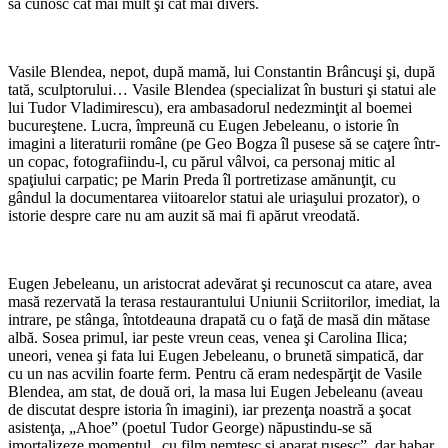
să cunosc cât mai mult şi cât mai divers.
Vasile Blendea, nepot, după mamă, lui Constantin Brâncuşi şi, după
tată, sculptorului… Vasile Blendea (specializat în busturi şi statui ale
lui Tudor Vladimirescu), era ambasadorul nedezminţit al boemei
bucureştene. Lucra, împreună cu Eugen Jebeleanu, o istorie în
imagini a literaturii române (pe Geo Bogza îl pusese să se caţere într-
un copac, fotografiindu-l, cu părul vâlvoi, ca personaj mitic al
spaţiului carpatic; pe Marin Preda îl portretizase amănunţit, cu
gândul la documentarea viitoarelor statui ale uriaşului prozator), o
istorie despre care nu am auzit să mai fi apărut vreodată.
Eugen Jebeleanu, un aristocrat adevărat şi recunoscut ca atare, avea
masă rezervată la terasa restaurantului Uniunii Scriitorilor, imediat, la
intrare, pe stânga, întotdeauna drapată cu o faţă de masă din mătase
albă. Sosea primul, iar peste vreun ceas, venea şi Carolina Ilica;
uneori, venea şi fata lui Eugen Jebeleanu, o brunetă simpatică, dar
cu un nas acvilin foarte ferm. Pentru că eram nedespărţit de Vasile
Blendea, am stat, de două ori, la masa lui Eugen Jebeleanu (aveau
de discutat despre istoria în imagini), iar prezenţa noastră a şocat
asistenţa, „Ahoe” (poetul Tudor George) năpustindu-se să
imortalizeze momentul „cu film nemţesc şi aparat rusesc”, dar habar