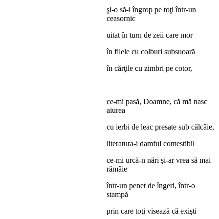
şi-o să-i îngrop pe toţi într-un
ceasornic
uitat în turn de zeii care mor
în filele cu colburi subsuoară
în cărţile cu zimbri pe cotor,
ce-mi pasă, Doamne, că mă nasc
aiurea
cu ierbi de leac presate sub călcâie,
literatura-i damful comestibil
ce-mi urcă-n nări şi-ar vrea să mai
rămâie
într-un penet de îngeri, într-o
stampă
prin care toţi visează că exişti