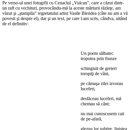
Pe verso-ul unei fotogrfii cu Cenaclul „Vulcan”, care a căzut dintr-
un raft cu vechituri, provocându-mă la aceste mărturii răzleţe, am
văzut şi „ştampila” regretatului artist Vasile Blendea (câte nu am a vă
povesti şi despre el), dar şi un text, pe care l-am scris, cândva, uitând
de el definitiv:
Un poem sălbatec
tropotea prin frunze
schingiuit de greieri
toropiţi de vânt,
pe cămaşa zilei izvorau
luceferi,
desfăceau luceferi, mă
chemau să cânt;
nu mai cunoscusem caii
de pe-afară,
glezna lor subţire, liniştea