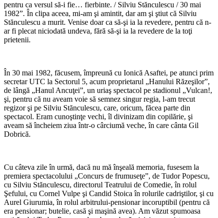
pentru ca versul să-i fie… fierbinte. / Silviu Stănculescu / 30 mai
1982”. În clipa aceea, mi-am şi amintit, dar am şi ştiut că Silviu
Stănculescu a murit. Venise doar ca să-şi ia la revedere, pentru că n-
ar fi plecat niciodată undeva, fără să-şi ia la revedere de la toţi
prietenii.
În 30 mai 1982, făcusem, împreună cu Ionică Asaftei, pe atunci prim
secretar UTC la Sectorul 5, acum proprietarul „Hanului Răzeşilor”,
de lângă „Hanul Ancuţei”, un uriaş spectacol pe stadionul „Vulcan!,
şi, pentru că nu aveam voie să semnez singur regia, l-am trecut
regizor şi pe Silviu Stănculescu, care, oricum, făcea parte din
spectacol. Eram cunoştinţe vechi, îl divinizam din copilărie, şi
aveam să încheiem ziua într-o cârciumă veche, în care cânta Gil
Dobrică.
Cu câteva zile în urmă, dacă nu mă înşeală memoria, fusesem la
premiera spectacolului „Concurs de frumuseţe”, de Tudor Popescu,
cu Silviu Stănculescu, directorul Teatrului de Comedie, în rolul
Şefului, cu Cornel Vulpe şi Candid Stoica în rolurile cadriştilor, şi cu
Aurel Giurumia, în rolul arbitrului-pensionar incoruptibil (pentru că
era pensionar; butelie, casă şi maşină avea). Am văzut spumoasa