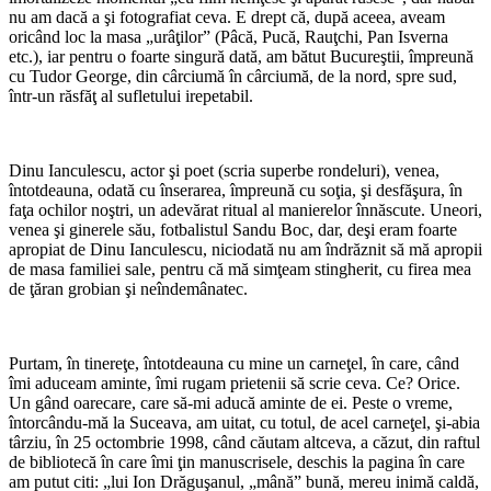
nu am dacă a şi fotografiat ceva. E drept că, după aceea, aveam
oricând loc la masa „urâţilor” (Pâcă, Pucă, Rauţchi, Pan Isverna
etc.), iar pentru o foarte singură dată, am bătut Bucureştii, împreună
cu Tudor George, din cârciumă în cârciumă, de la nord, spre sud,
într-un răsfăţ al sufletului irepetabil.
Dinu Ianculescu, actor şi poet (scria superbe rondeluri), venea,
întotdeauna, odată cu înserarea, împreună cu soţia, şi desfăşura, în
faţa ochilor noştri, un adevărat ritual al manierelor înnăscute. Uneori,
venea şi ginerele său, fotbalistul Sandu Boc, dar, deşi eram foarte
apropiat de Dinu Ianculescu, niciodată nu am îndrăznit să mă apropii
de masa familiei sale, pentru că mă simţeam stingherit, cu firea mea
de ţăran grobian şi neîndemânatec.
Purtam, în tinereţe, întotdeauna cu mine un carneţel, în care, când
îmi aduceam aminte, îmi rugam prietenii să scrie ceva. Ce? Orice.
Un gând oarecare, care să-mi aducă aminte de ei. Peste o vreme,
întorcându-mă la Suceava, am uitat, cu totul, de acel carneţel, şi-abia
târziu, în 25 octombrie 1998, când căutam altceva, a căzut, din raftul
de bibliotecă în care îmi ţin manuscrisele, deschis la pagina în care
am putut citi: „lui Ion Drăguşanul, „mână” bună, mereu inimă caldă,