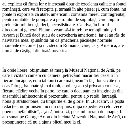
au explicat că firma lor e interesată doar de excelenta calitate a fontei
româneşti, care va fi retopită şi turnată în alte piese; şi, cum fonta, nu
poate fi exportată ca atare, americanii comandă mereu contragreutăţi
pentru unităţile de pompare a petrolului de suprafaţă, care impun
prelucrări minime şi, deci, necostisitoare. Cândva, în biroul
directorului general Flutur, aveam să-i întreb pe temuţii miniştri
Avram şi Dincă dacă ştiau de escrocheria americană, iar ei au râs de
naivitatea mea, spunându-mi că şmecheria păcăleşte normele
mondiale de comerţ şi nicidecum România, care, ca şi America, are
numai de câştigat din toată povestea.
În orele libere, obişnuiam să merg la Muzeul Naţional de Artă, pe
care-l vizitam cameră cu cameră, petrecând măcar trei ceasuri în
fiecare încăpere; erau tablouri care mă ţineau în faţa lor şi câte un
ceas întreg, ba poate şi mai mult, apoi ieşeam şi priveam cu nesaţ
fiecare clădire veche în parte, pe care o decupam cu imaginaţia din
ansamblul arhitectonic al prezentului, pentru a o retrăi, întreagă,
nouă şi strălucitoare, cu timpurile ei de glorie. În „Flacăra”, la poşta
redacţiei, nu primisem nici un răspuns, după expedierea celor zece
poeme „nefamiliste”, aşa că, într-o zi, pe când lucram de noapte, l-
am sunat pe George Arion din incinta Muzeului Naţional de Artă, cu
presupunerea că nu a ajuns plicul meu la el.