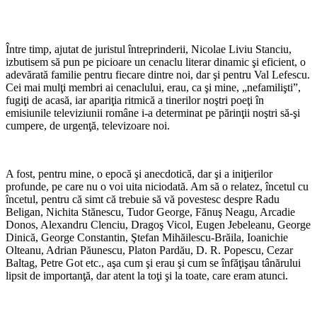
Între timp, ajutat de juristul întreprinderii, Nicolae Liviu Stanciu,
izbutisem să pun pe picioare un cenaclu literar dinamic şi eficient, o
adevărată familie pentru fiecare dintre noi, dar şi pentru Val Lefescu.
Cei mai mulţi membri ai cenaclului, erau, ca şi mine, „nefamilişti”,
fugiţi de acasă, iar apariţia ritmică a tinerilor noştri poeţi în
emisiunile televiziunii române i-a determinat pe părinţii noştri să-şi
cumpere, de urgenţă, televizoare noi.
A fost, pentru mine, o epocă şi anecdotică, dar şi a iniţierilor
profunde, pe care nu o voi uita niciodată. Am să o relatez, încetul cu
încetul, pentru că simt că trebuie să vă povestesc despre Radu
Beligan, Nichita Stănescu, Tudor George, Fănuş Neagu, Arcadie
Donos, Alexandru Clenciu, Dragoş Vicol, Eugen Jebeleanu, George
Dinică, George Constantin, Ştefan Mihăilescu-Brăila, Ioanichie
Olteanu, Adrian Păunescu, Platon Pardău, D. R. Popescu, Cezar
Baltag, Petre Got etc., aşa cum şi erau şi cum se înfăţişau tânărului
lipsit de importanţă, dar atent la toţi şi la toate, care eram atunci.