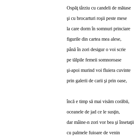
Ospăţ târziu cu candeli de mătase
şi cu brocarturi roşii peste mese
la care dorm în somnuri princiare
figurile din cartea mea alese,
până în zori desigur o voi scrie
pe tălpile femeii somnoroase
şi-apoi murind voi fluiera cuvinte
prin galerii de carii şi prin oase,
încă e timp să mai visăm corăbii,
oceanele de jad ce le susţin,
dar mâine-n zori vor bea şi însetaţii
cu palmele fuioare de venin