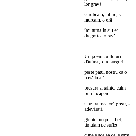
lor gravă,
ci iubeam, iubire, şi
muream, o oră
îmi turna în suflet
dragostea otravă.
Un poem cu fluturi
dărâmaţi din burguri
peste patul nostru ca o
navă beată
presura şi tainic, calm
prin încăpere
singura mea oră grea şi-
adevărată
ghintuiam pe suflet,
ţintuiam pe suflet
clipele acelea ce le simt