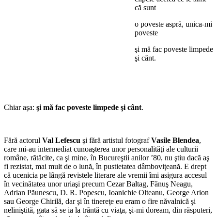
că sunt
o poveste aspră, unica-mi
poveste
şi mă fac poveste limpede
şi cânt.
Chiar aşa:
şi mă fac poveste limpede şi cânt
.
Fără actorul
Val Lefescu
şi fără artistul fotograf
Vasile Blendea
,
care mi-au intermediat cunoaşterea unor personalităţi ale culturii
române, rătăcite, ca şi mine, în Bucureştii anilor ’80, nu ştiu dacă aş
fi rezistat, mai mult de o lună, în pustietatea dâmboviţeană. E drept
că ucenicia pe lângă revistele literare ale vremii îmi asigura accesul
în vecinătatea unor uriaşi precum Cezar Baltag, Fănuş Neagu,
Adrian Păunescu, D. R. Popescu, Ioanichie Olteanu, George Arion
sau George Chirilă, dar şi în tinereţe eu eram o fire năvalnică şi
neliniştită, gata să se ia la trântă cu viaţa, şi-mi doream, din răsputeri,