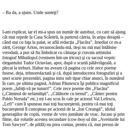
– Ba da, a ajuns. Unde sunteţi?
I-am explicat, iar el mi-a spus un număr de autobuz, cu care să ajung
cât mai repede la Casa Scânteii, la parterul căreia, în aripa dreaptă –
când stai cu faţa la palat, se află redacţia „Flacăra”. Imediat ce m-a
zărit, George Arion, recunoscându-mă, deşi nu mă mai întâlnise
vreodată, a pus să fiu îmbrăcat cu cămaşa şi cravata artistului
fotograf Mihailopol (venisem într-un tricou) şi cu sacoul veşnic
elegantului Tudor Octavian, apoi, după o scurtă pălăvrăgeală, a
plecat la treburi. Habar nu aveam că pagina cu cele zece poeme
fusese, deja, tehnoredactată şi că, după introducerea fotografiei şi a
unei scurte prezentări, pagina intra sub tipar chiar atunci, în numărul
în care, pe ultima pagină, Adrian Păunescu îşi publica magnificul
poem „Iubiţi-vă pe tunuri!”. Cele zece poeme din „Flacăra”
(„Căminul de nefamilişti”, „Călătorie cu trenul”, „Cântec pentru
Pablo Neruda” etc.) mi l-au scos în cale pe actorul Val Lefescu,
„Lefi” cum îi spuneau mai toţi bucureştenii, pentru că mai toţi
bucureştenii îl cunoşteau pe actorul de la „Ion Creangă”, idolul
generaţiilor de copiii, vreme de vreo jumătate de veac. Jucase şi prin
filme, dar rolurile acestea secundare (cow-boy-ul din „Aventurile lui
Tom Sawyer”, de pildă) nu prea contau, pentru că, mai presus de