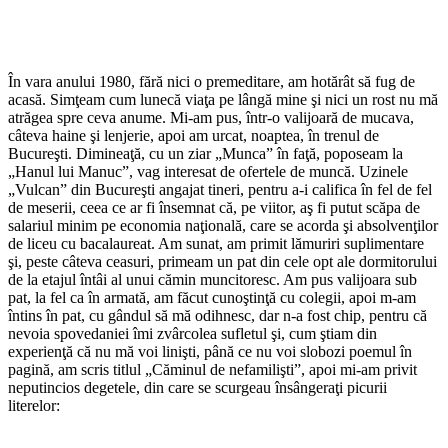
În vara anului 1980, fără nici o premeditare, am hotărât să fug de
acasă. Simţeam cum lunecă viaţa pe lângă mine şi nici un rost nu mă
atrăgea spre ceva anume. Mi-am pus, într-o valijoară de mucava,
câteva haine şi lenjerie, apoi am urcat, noaptea, în trenul de
Bucureşti. Dimineaţă, cu un ziar „Munca” în faţă, poposeam la
„Hanul lui Manuc”, vag interesat de ofertele de muncă. Uzinele
„Vulcan” din Bucureşti angajat tineri, pentru a-i califica în fel de fel
de meserii, ceea ce ar fi însemnat că, pe viitor, aş fi putut scăpa de
salariul minim pe economia naţională, care se acorda şi absolvenţilor
de liceu cu bacalaureat. Am sunat, am primit lămuriri suplimentare
şi, peste câteva ceasuri, primeam un pat din cele opt ale dormitorului
de la etajul întâi al unui cămin muncitoresc. Am pus valijoara sub
pat, la fel ca în armată, am făcut cunoştinţă cu colegii, apoi m-am
întins în pat, cu gândul să mă odihnesc, dar n-a fost chip, pentru că
nevoia spovedaniei îmi zvârcolea sufletul şi, cum ştiam din
experienţă că nu mă voi linişti, până ce nu voi slobozi poemul în
pagină, am scris titlul „Căminul de nefamilişti”, apoi mi-am privit
neputincios degetele, din care se scurgeau însângeraţi picurii
literelor: