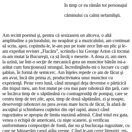
în timp ce eu rămân tot personajul
căminului cu calmi nefamilişti.
Am recitit poemul şi, pentru că sesizasem un altceva, o altă
amplitudine a picturalului, nu neapărat şi a muzicalului, am continuat
să scriu, apoi, copiindu-le, le-am pus pe toate zece într-un plic şi le-
am expediat revistei „Flacăra”, scriindu-i lui George Arion că tocmai
m-am mutat la Bucureşti, ca să învăţ o meserie. A doua zi, am mers
la uzină, iar într-o secţie de mecanică grea un muncitor bătrân mi-a
arătat cum funcţionează strungul, încredinţându-mi o lucrare cu cuţit
şablon, în formă de semicerc. Am înţeles repede ce am de făcut şi
am avut, încă din prima zi, productivitatea unui muncitor cu
experienţă. Peste vreo lună, când strungul deja devenise o părticică
din trupul meu, am fost mutat pe cea mai pare raboteză din ţară, care
se încărca timp de o săptămână cu contragreutăţi de pompaj, care se
centru timp de trei zile, apoi, timp de două săptămâni, zi şi noapte,
deservenţii rabotezei nu prea aveau mare lucru de făcut, în afară de
ascuţitul şi schimbarea cuţitelor din oţel rapid, atunci când
rugozitatea se apropia de limita maximă admisă. Când totul era gata,
venea o echipă de americani, cu nişte scanere, şi verificau
uniformitatea compoziţiei de fontă, dar nu şi buclucaşa rugozitate, cu
care ne bătuserăm capul atâta vreme. Când le-am cerut lămuriri, mi-