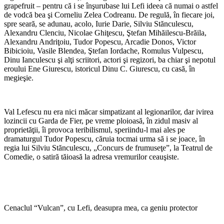
grapefruit – pentru că i se înşurubase lui Lefi ideea că numai o astfel
de vodcă bea şi Corneliu Zelea Codreanu. De regulă, în fiecare joi,
spre seară, se adunau, acolo, Iurie Darie, Silviu Stănculescu,
Alexandru Clenciu, Nicolae Ghiţescu, Ştefan Mihăilescu-Brăila,
Alexandru Andriţoiu, Tudor Popescu, Arcadie Donos, Victor
Bibicioiu, Vasile Blendea, Ştefan Iordache, Romulus Vulpescu,
Dinu Ianculescu şi alţi scriitori, actori şi regizori, ba chiar şi nepotul
eroului Ene Giurescu, istoricul Dinu C. Giurescu, cu casă, în
megieşie.
Val Lefescu nu era nici măcar simpatizant al legionarilor, dar ivirea
lozincii cu Garda de Fier, pe vreme ploioasă, în zidul masiv al
proprietăţii, îi provoca teribilismul, speriindu-l mai ales pe
dramaturgul Tudor Popescu, căruia tocmai urma să i se joace, în
regia lui Silviu Stănculescu, „Concurs de frumuseţe”, la Teatrul de
Comedie, o satiră tăioasă la adresa vremurilor ceauşiste.
Cenaclul “Vulcan”, cu Lefi, deasupra mea, ca geniu protector