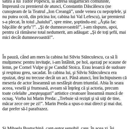
satiră a lui Tudor Popescu, la adresa slugărniciei comuniste,
împreună cu premierul de atunci, Constantin Dăscălescu (ne
cunoşteam de la Teatrul „Ion Creangă”, unde venea cu nepoţelele, şi
nu putea ocoli, din pricina lor, cabina lui Val Lefescu), iar premierul
s-a plecat, în toiul „haiului”, spre mine, şoptindu-mi: „Ăştia fac
băşcălie de şefu’!”. „Şi de dumneavoastră!”, i-am răspuns, apoi,
pentru că rămăsese total nedumerit, am adăugat: „Şi de toţi şefii, mai
mici decât dumneavoastră!”.
În pauză, când am mers la cabina lui Silviu Stănculescu, ca să îi
mulţumesc pentru invitaţie, i-am întâlnit, pe hol, aşezaţi pe scaune de
lemn, pe Cornel Vulpe şi pe Candid Stoica. Erau leoarcă de sudoare
şi respirau greu, sacadat. În cabina lui, şi Silviu Stănculescu era
epuizat, deşi nu trecuse decât un act. Până atunci, îmi închipuisem că
meseria de actor înseamnă un nesfârşit drum triumfal. Abia în seara
aceea, veselă şi frumoasă, aveam să înţeleg că şi actoria, precum
toate celelalte „meşteşuguri” artistice creatoare înseamnă muncă de
ocnaş. Vorba lui Marin Preda: „Trebuie să rezişti şi să uiţi de tine,
măcar zece ore pe zi!”. Marin Preda a spus-o mai direct şi mai dur,
dar prefer să-l parafrazez.
Şi Mihaela Bustuchină, cant-autor sensibil, care, în acea zi, îşi