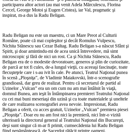
participarea altor actori (au mai venit Adela Mărculescu, Florina
Cercel, George Motoi şi Eugen Cristea), iar Val, pragmatic şi
inspirat, m-a dus la Radu Beligan.
Radu Beligan nu este un maestru, ci un Mare Preot al Culturii
Române, poate că mai copleşitor şi decât Romulus Vulpescu,
Nichita Stănescu sau Cezar Baltag. Radu Beligan s-a născut Sfânt şi
Spirit, şi doar amintindu-mi de acea unică întrevedere, mă simt
microscopic şi fără de nici un rost. Ca şi Nichita Stănescu, Radu
Beligan era de o modestie devoratoare, generos şi plin de curiozitate,
de parcă ar tot fi cules, de-a lungul vieţii, cu aceeaşi fascinaţie, toate
flecuşteţele care i s-au ivit în cale. Pe atunci, Teatrul Naţional punea
în scenă „Ploşniţa”, de Vladimir Maiakovski, într-o scenografie
grandioasă, dar greu de realizat. Pentru că secretarul de partid al
Uzinelor „Vulcan” era un om cum nu am mai întâlnit în viaţă,
domnul Bunea, am ieşit în întâmpinarea premierei Teatrului Naţional
cu cei mai buni meseriaşi din uzină şi cu toate materialele şi uneltele
de care realizarea scenografiei avea nevoie. Impresionat, Radu
Beligan a oferit, cu acces gratuit, Uzinelor „Vulcan” premiera piesei
„Ploşniţa”. Doar eu nu am fost nici la premieră, nici într-o vizită
ulterioară la directorul general al Teatrului Naţional din Bucureşti,
deşi sunt singur că m-ar fi primit, cumsecădenia lui Radu Beligan
fiind nepământească, de Sacerdot rătăcit printre oameni.