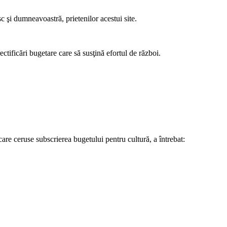
c şi dumneavoastră, prietenilor acestui site.
tificări bugetare care să susţină efortul de război.
care ceruse subscrierea bugetului pentru cultură, a întrebat: