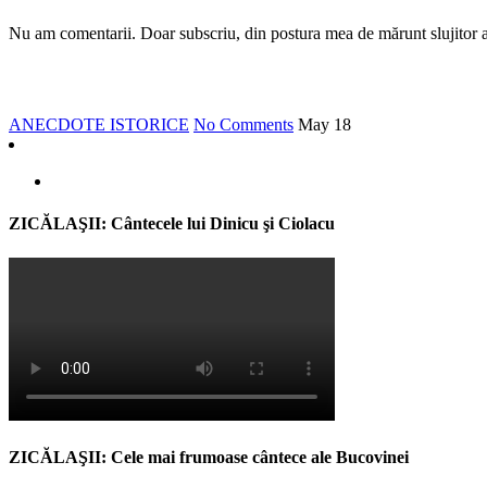
Nu am comentarii. Doar subscriu, din postura mea de mărunt slujitor al s
ANECDOTE ISTORICE
No Comments
May
18
ZICĂLAŞII: Cântecele lui Dinicu şi Ciolacu
ZICĂLAŞII: Cele mai frumoase cântece ale Bucovinei