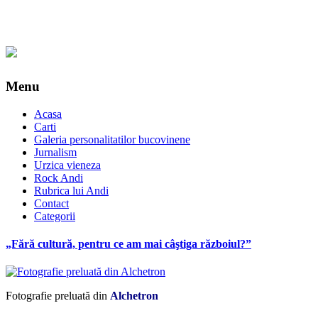
Menu
Acasa
Carti
Galeria personalitatilor bucovinene
Jurnalism
Urzica vieneza
Rock Andi
Rubrica lui Andi
Contact
Categorii
„Fără cultură, pentru ce am mai câştiga războiul?”
Fotografie preluată din
Alchetron