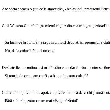
Anecdota aceasta o ştiu de la starostele „Zicălaşilor”, profesorul Petru
Cică Winston Churchill, premierul englez din cea mai grea perioadă a Re
– Să luăm de la cultură!, a propus un lord deputat, iar premierul a clăti
– Nu, de la cultură, în nici un caz!
Dezbaterile au continuat şi mai încrâncenat, dar fonduri pentru susţiner
– Şi totuşi, de ce nu am confisca bugetul pentru cultură?
Churchill l-a privit mirat, apoi, cu privirea ironică de vechi şi înnăscut
– Fără cultură, pentru ce am mai câştiga războiul?