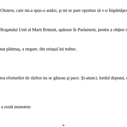
*
 Oloieru, care mi-a spus-o astăzi, şi mi se pare oportun să v-o împărtăşes
*
gatului Unit al Marii Britanii, apăruse în Parlament, pentru a obţine rec
*
nat pătimaş, a negare, din uriaşul lui trabuc.
*
ea eforturilor de război nu se găseau şi pace. Şi-atunci, lordul deputat, 
*
, a rostit monoton:
*