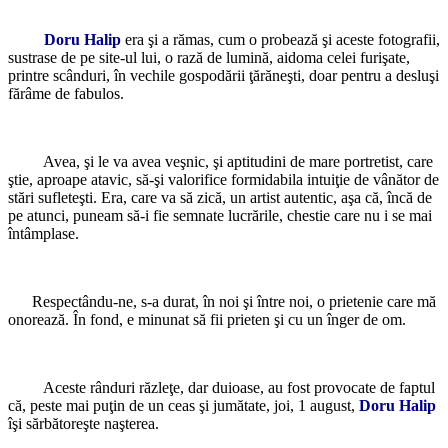
Doru Halip
era şi a rămas, cum o probează şi aceste fotografii,
sustrase de pe site-ul lui, o rază de lumină, aidoma celei furişate,
printre scânduri, în vechile gospodării ţărăneşti, doar pentru a desluşi
fărâme de fabulos.
Avea, şi le va avea veşnic, şi aptitudini de mare portretist, care
ştie, aproape atavic, să-şi valorifice formidabila intuiţie de vânător de
stări sufleteşti. Era, care va să zică, un artist autentic, aşa că, încă de
pe atunci, puneam să-i fie semnate lucrările, chestie care nu i se mai
întâmplase.
Respectându-ne, s-a durat, în noi şi între noi, o prietenie care mă
onorează. În fond, e minunat să fii prieten şi cu un înger de om.
Aceste rânduri răzleţe, dar duioase, au fost provocate de faptul
că, peste mai puţin de un ceas şi jumătate, joi, 1 august,
Doru Halip
îşi sărbătoreşte naşterea.