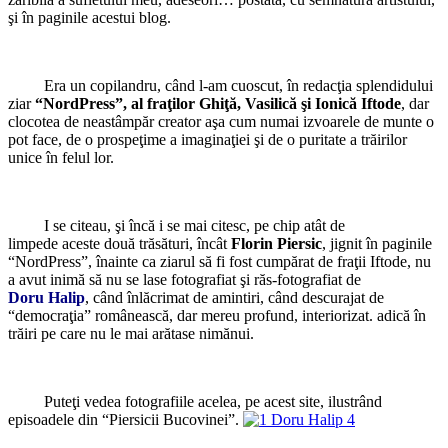
şi în paginile acestui blog.
Era un copilandru, când l-am cuoscut, în redacţia splendidului
ziar
“NordPress”, al fraţilor Ghiţă, Vasilică şi Ionică Iftode
, dar
clocotea de neastâmpăr creator aşa cum numai izvoarele de munte o
pot face, de o prospeţime a imaginaţiei şi de o puritate a trăirilor
unice în felul lor.
I se citeau, şi încă i se mai citesc, pe chip atât de
limpede aceste două trăsături, încât
Florin Piersic
, jignit în paginile
“NordPress”, înainte ca ziarul să fi fost cumpărat de fraţii Iftode, nu
a avut inimă să nu se lase fotografiat şi răs-fotografiat de
Doru Halip
, când înlăcrimat de amintiri, când descurajat de
“democraţia” românească, dar mereu profund, interiorizat. adică în
trăiri pe care nu le mai arătase nimănui.
Puteţi vedea fotografiile acelea, pe acest site, ilustrând
episoadele din “Piersicii Bucovinei”.