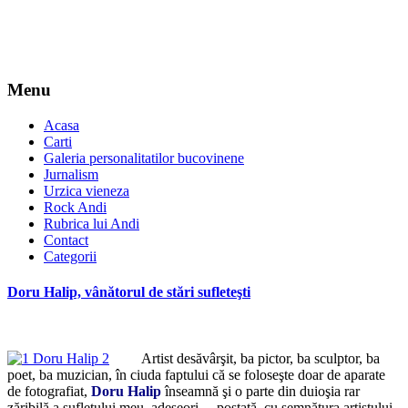
Menu
Acasa
Carti
Galeria personalitatilor bucovinene
Jurnalism
Urzica vieneza
Rock Andi
Rubrica lui Andi
Contact
Categorii
Doru Halip, vânătorul de stări sufleteşti
Artist desăvârşit, ba pictor, ba sculptor, ba
poet, ba muzician, în ciuda faptului că se foloseşte doar de aparate
de fotografiat,
Doru Halip
înseamnă şi o parte din duioşia rar
zăribilă a sufletului meu, adeseori… postată, cu semnătura artistului,